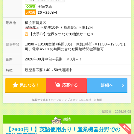
全額支給
交通費
20～25万円
月収例
横浜市鶴見区
勤務地
安善駅
から徒歩10分
/
鶴見駅から車12分
【大手Gr】世界をつなぐ★物流サービス
10:00～18:30(実働7時間30分 休憩1時間) ※11:00～19:30でも
勤務時間
可、電車やバスの時間に合わせ開始時間微調整可
2026年08月中旬～長期 ※8月～！
期間
履歴書不要
/
40～50代活躍中
特徴
気になる！
応募する
詳細へ
掲載元企業名
パーソルテンプスタッフ株式会社 首都圏
掲載日：2026.08.08
未読
NEW
【2600円！】英語使用あり！産業機器分野での