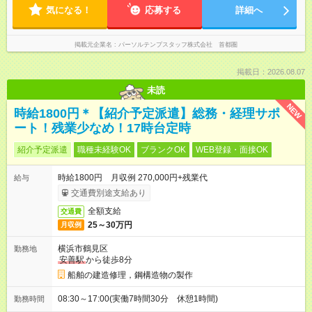
気になる！
応募する
詳細へ
掲載元企業名
パーソルテンプスタッフ株式会社 首都圏
掲載日：2026.08.07
未読
NEW
時給1800円＊【紹介予定派遣】総務・経理サポ
ート！残業少なめ！17時台定時
紹介予定派遣
職種未経験OK
ブランクOK
WEB登録・面接OK
時給1800円 月収例 270,000円+残業代
給与
交通費別途支給あり
全額支給
交通費
25～30万円
月収例
横浜市鶴見区
勤務地
安善駅
から徒歩8分
船舶の建造修理，鋼構造物の製作
08:30～17:00(実働7時間30分 休憩1時間)
勤務時間