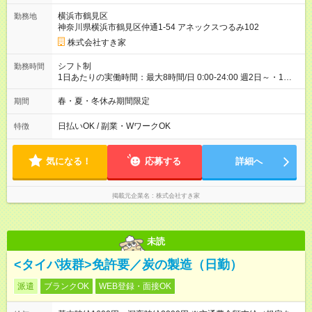
ヶ月 雇用形態、給与は本採用時と同じです。 試用期間の実態は
横浜市鶴見区
勤務地
30日（※条件変更なし）ですが、切り上げで一ヶ月とさせてい
神奈川県横浜市鶴見区仲通1-54 アネックスつるみ102
ただきます。 研修制度あり：15時間(研修中も同時給）
株式会社すき家
シフト制
勤務時間
1日あたりの実働時間：最大8時間/日 0:00-24:00 週2日～・1日
2h～OK ＜シフト例＞ 〇朝帯 5:00-9:00 〇昼帯 9:00-14:00 〇午
後帯 14:00-18:00 〇夜帯 18:00-22:00 〇深夜帯 22:00-翌5:00 基
春・夏・冬休み期間限定
期間
本は固定シフトですが家庭の都合などイレギュラーには対応し
ます♪
日払いOK / 副業・WワークOK
特徴
気になる！
応募する
詳細へ
掲載元企業名
株式会社すき家
未読
<タイパ抜群>免許要／炭の製造（日勤）
派遣
ブランクOK
WEB登録・面接OK