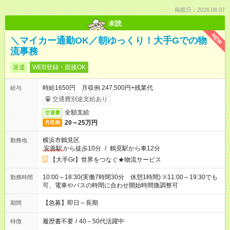
掲載日：2026.08.07
未読
NEW
＼マイカー通勤OK／朝ゆっくり！大手Gでの物
流事務
派遣
WEB登録・面接OK
時給1650円 月収例 247,500円+残業代
給与
交通費別途支給あり
全額支給
交通費
20～25万円
月収例
横浜市鶴見区
勤務地
安善駅
から徒歩10分
/
鶴見駅から車12分
【大手Gr】世界をつなぐ★物流サービス
10:00～18:30(実働7時間30分 休憩1時間) ※11:00～19:30でも
勤務時間
可、電車やバスの時間に合わせ開始時間微調整可
【急募】即日～長期
期間
履歴書不要
/
40～50代活躍中
特徴