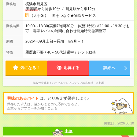
横浜市鶴見区
勤務地
安善駅
から徒歩10分
/
鶴見駅から車12分
【大手Gr】世界をつなぐ★物流サービス
10:00～18:30(実働7時間30分 休憩1時間) ※11:00～19:30でも
勤務時間
可、電車やバスの時間に合わせ開始時間微調整可
2026年09月上旬～長期 ※9月～！
期間
履歴書不要
/
40～50代活躍中
/
シフト勤務
特徴
気になる！
応募する
詳細へ
掲載元企業名
パーソルテンプスタッフ株式会社 首都圏
興味のあるバイト
は、とりあえず保存しよう♪
保存した求人は、後からまとめて応募できるよ。
企業からアプローチが届くことも！
掲載日：2026.08.10
未読