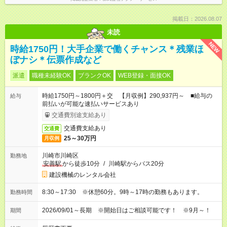
掲載日：2026.08.07
未読
NEW
時給1750円！大手企業で働くチャンス＊残業ほ
ぼナシ＊伝票作成など
派遣
職種未経験OK
ブランクOK
WEB登録・面接OK
時給1750円～1800円＋交 【月収例】290,937円～ ■給与の
給与
前払いが可能な速払いサービスあり
交通費別途支給あり
交通費支給あり
交通費
25～30万円
月収例
川崎市川崎区
勤務地
安善駅
から徒歩10分
/
川崎駅からバス20分
建設機械のレンタル会社
8:30～17:30 ※休憩60分。9時～17時の勤務もあります。
勤務時間
2026/09/01～長期 ※開始日はご相談可能です！ ※9月～！
期間