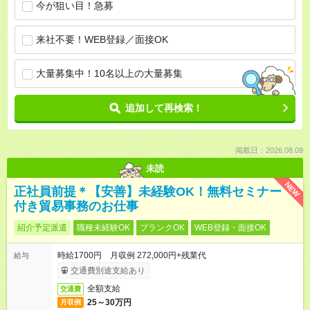
今が狙い目！急募
来社不要！WEB登録／面接OK
大量募集中！10名以上の大量募集
追加して再検索！
掲載日：2026.08.09
未読
NEW
正社員前提＊【安善】未経験OK！無料セミナー
付き貿易事務のお仕事
紹介予定派遣
職種未経験OK
ブランクOK
WEB登録・面接OK
時給1700円 月収例 272,000円+残業代
給与
交通費別途支給あり
全額支給
交通費
25～30万円
月収例