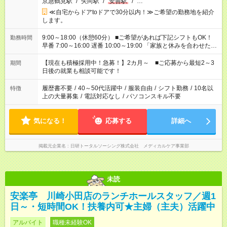
京急鶴見駅
/
矢向駅
/
安善駅
/
…
≪自宅からドアtoドアで30分以内！≫ご希望の勤務地を紹介
します。
9:00～18:00（休憩60分） ■ご希望があれば下記シフトもOK！
勤務時間
早番 7:00～16:00 遅番 10:00～19:00 「家族と休みを合わせた
い」 「余裕を持って夕飯の準備がしたい」 「できれば残業はし
たくない」 など、ご希望を教えてくださいね。 ※Wワーク希望
【現在も積極採用中！急募！】2カ月～ ■ご応募から最短2～3
期間
の方へ 今ご覧のお仕事で希望する勤務時間と、もう1つのお仕事
日後の就業も相談可能です！
の勤務時間。 合計で週40時間を超える場合は応募できません。
履歴書不要
/
40～50代活躍中
/
服装自由
/
シフト勤務
/
10名以
特徴
上の大量募集
/
電話対応なし
/
パソコンスキル不要
気になる！
応募する
詳細へ
掲載元企業名
日研トータルソーシング株式会社 メディカルケア事業部
未読
安楽亭 川崎小田店のランチホールスタッフ／週1
日～・短時間OK！扶養内可★主婦（主夫）活躍中
アルバイト
職種未経験OK