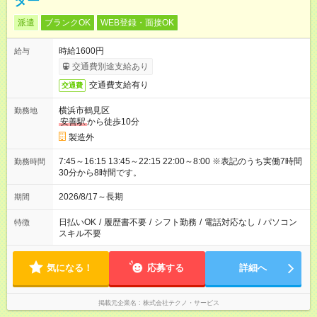
ター
派遣
ブランクOK
WEB登録・面接OK
時給1600円
給与
交通費別途支給あり
交通費支給有り
交通費
横浜市鶴見区
勤務地
安善駅
から徒歩10分
製造外
7:45～16:15 13:45～22:15 22:00～8:00 ※表記のうち実働7時間
勤務時間
30分から8時間です。
2026/8/17～長期
期間
日払いOK
/
履歴書不要
/
シフト勤務
/
電話対応なし
/
パソコン
特徴
スキル不要
気になる！
応募する
詳細へ
掲載元企業名
株式会社テクノ・サービス