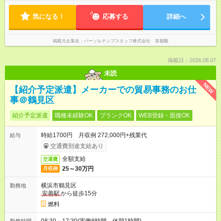
気になる！
応募する
詳細へ
掲載元企業名
パーソルテンプスタッフ株式会社 首都圏
掲載日：2026.08.07
未読
NEW
【紹介予定派遣】メーカーでの貿易事務のお仕
事＠鶴見区
紹介予定派遣
職種未経験OK
ブランクOK
WEB登録・面接OK
時給1700円 月収例 272,000円+残業代
給与
交通費別途支給あり
全額支給
交通費
25～30万円
月収例
横浜市鶴見区
勤務地
安善駅
から徒歩15分
燃料