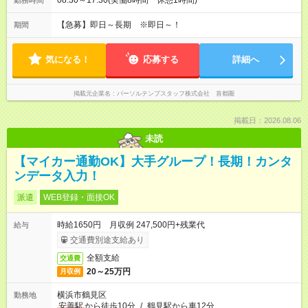
08:30～17:30(実働8時間 休憩1時間)
勤務時間
【急募】即日～長期 ※即日～！
期間
気になる！
応募する
詳細へ
掲載元企業名
パーソルテンプスタッフ株式会社 首都圏
掲載日：2026.08.06
未読
【マイカー通勤OK】大手グループ！長期！カンタ
ンデータ入力！
派遣
WEB登録・面接OK
時給1650円 月収例 247,500円+残業代
給与
交通費別途支給あり
全額支給
交通費
20～25万円
月収例
横浜市鶴見区
勤務地
安善駅
から徒歩10分
/
鶴見駅から車12分