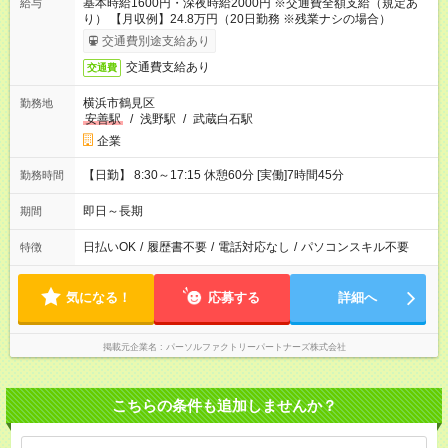
基本時給1600円・深夜時給2000円 ※交通費全額支給（規定あ
給与
り） 【月収例】24.8万円（20日勤務 ※残業ナシの場合）
交通費別途支給あり
交通費支給あり
交通費
横浜市鶴見区
勤務地
安善駅
/
浅野駅
/
武蔵白石駅
企業
【日勤】 8:30～17:15 休憩60分 [実働]7時間45分
勤務時間
即日～長期
期間
日払いOK
/
履歴書不要
/
電話対応なし
/
パソコンスキル不要
特徴
気になる！
応募する
詳細へ
掲載元企業名
パーソルファクトリーパートナーズ株式会社
こちらの条件も追加しませんか？