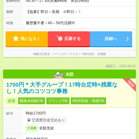
08:30～17:30(実働8時間 休憩1時間)
勤務時間
【急募】即日～長期 ※即日～！
期間
履歴書不要
/
40～50代活躍中
特徴
気になる！
応募する
詳細へ
掲載元企業名
パーソルテンプスタッフ株式会社 首都圏
掲載日：2026.08.07
未読
NEW
1700円＊大手グループ！17時台定時×残業な
し！人気のコツコツ事務
派遣
職種未経験OK
ブランクOK
WEB登録・面接OK
時給1700円
給与
交通費別途支給あり
全額支給
交通費