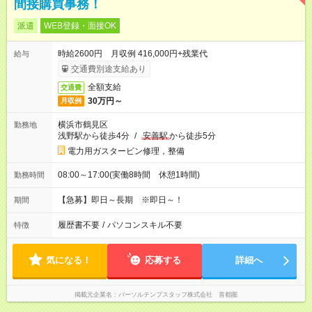
間接購買事務！
派遣
WEB登録・面接OK
時給2600円 月収例 416,000円+残業代
給与
交通費別途支給あり
全額支給
交通費
30万円～
月収例
横浜市鶴見区
勤務地
浅野駅から徒歩4分
/
安善駅
から徒歩5分
電力用ガスタービン修理，整備
08:00～17:00(実働8時間 休憩1時間)
勤務時間
【急募】即日～長期 ※即日～！
期間
履歴書不要
/
パソコンスキル不要
特徴
気になる！
応募する
詳細へ
掲載元企業名
パーソルテンプスタッフ株式会社 首都圏