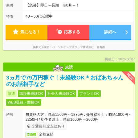
【急募】即日～長期 ※8月～！
期間
40～50代活躍中
特徴
気になる！
応募する
詳細へ
掲載元企業名
パーソルテンプスタッフ株式会社 首都圏
掲載日：2026.08.07
未読
NEW
3ヵ月で79万円稼ぐ！未経験OK＊おばあちゃん
のお話相手など
派遣
職種未経験OK
社会人未経験OK
ブランクOK
WEB登録・面接OK
無資格の方：時給1500円～1875円 / 介護福祉士：時給1800円～
給与
2250円 / 初任者以上：時給1600円～2000円
交通費別途支給あり
全額支給
交通費