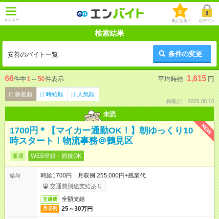
0
メニュー
気になる！
ログイン
検索結果
条件の変更
安善のバイト一覧
66
1,615
件中
1
～
50
件表示
平均時給:
円
新着順
時給順
人気順
掲載日：2026.08.10
未読
NEW
1700円＊【マイカー通勤OK！】朝ゆっくり10
時スタート！物流事務＠鶴見区
派遣
WEB登録・面接OK
時給1700円 月収例 255,000円+残業代
給与
交通費別途支給あり
全額支給
交通費
25～30万円
月収例