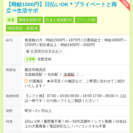
NEW
【時給1500円】日払いOK＊プライベートと両
立⇒生活サポ
派遣
職種未経験OK
社会人未経験OK
ブランクOK
WEB登録・面接OK
無資格の方：時給1500円～1875円 / 介護福祉士：時給1800円～
給与
2250円 / 初任者以上：時給1600円～2000円
交通費別途支給あり
全額支給
交通費
横浜市鶴見区
勤務地
京急鶴見駅
/
矢向駅
/
安善駅
/
…
介護施設 ★自宅近くの施設など、ご希望に合わせてご紹介
いたします！
【シフト例】 07:00～16:00 09:00～18:00 17:00～09:00 ※ 上記
勤務時間
は一例です！その他シフトもご相談ください！
即日～2ヶ月以上
期間
日払いOK
/
履歴書不要
/
40～50代活躍中
/
シフト勤務
/
10名以
特徴
上の大量募集
/
電話対応なし
/
パソコンスキル不要