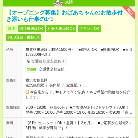
未読
NEW
【オープニング募集】おばあちゃんのお散歩付
き添いも仕事の1つ
派遣
職種未経験OK
社会人未経験OK
ブランクOK
WEB登録・面接OK
無資格未経験：時給1500円～ ■週払いOK ■扶養内OK ■日収
給与
1万2000円以上
交通費別途支給あり
交通費全額支給
交通費
横浜市鶴見区
勤務地
京急鶴見駅
/
矢向駅
/
安善駅
/
…
≪自宅からドアtoドアで30分以内！≫ご希望の勤務地を紹介
します。
9:00～18:00（休憩60分） ■ご希望があれば下記シフトもOK！
勤務時間
早番 7:00～16:00 遅番 10:00～19:00 夜勤 16:30～翌9:30 「家族
と休みを合わせたい」 「余裕を持って夕飯の準備がしたい」
「できれば残業はしたくない」 など、ご希望を教えてください
【8月中のスタートOK！急募！】2カ月～ ■ご応募から最短2～
期間
ね。 ※Wワーク希望の方へ 今ご覧のお仕事で希望する勤務時間
3日後に就業が可能です！
と、もう1つのお仕事の勤務時間。 合計で週40時間を超える場
合は応募できません。