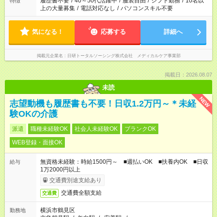
履歴書不要
/
40～50代活躍中
/
服装自由
/
シフト勤務
/
10名以
特徴
上の大量募集
/
電話対応なし
/
パソコンスキル不要
気になる！
応募する
詳細へ
掲載元企業名
日研トータルソーシング株式会社 メディカルケア事業部
掲載日：2026.08.07
未読
NEW
志望動機も履歴書も不要！日収1.2万円～＊未経
験OKの介護
派遣
職種未経験OK
社会人未経験OK
ブランクOK
WEB登録・面接OK
無資格未経験：時給1500円～ ■週払いOK ■扶養内OK ■日収
給与
1万2000円以上
交通費別途支給あり
交通費全額支給
交通費
横浜市鶴見区
勤務地