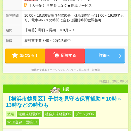
【大手Gr】世界をつなぐ★物流サービス
10:00～18:30(実働7時間30分 休憩1時間) ※11:00～19:30でも
勤務時間
可、電車やバスの時間に合わせ開始時間微調整可
【急募】即日～長期 ※8月～！
期間
履歴書不要
/
40～50代活躍中
特徴
気になる！
応募する
詳細へ
掲載元企業名
パーソルテンプスタッフ株式会社 首都圏
掲載日：2026.08.06
未読
【横浜市鶴見区】子供を見守る保育補助＊10時～
13時などの時短も
派遣
職種未経験OK
社会人未経験OK
ブランクOK
WEB登録・面接OK