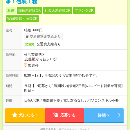
事！包装工程
派遣
職種未経験OK
社会人未経験OK
ブランクOK
WEB登録・面接OK
時給1600円
給与
交通費別途支給あり
交通費支給有り
交通費
横浜市鶴見区
勤務地
安善駅
から徒歩10分
製造外
8:30～17:15 ※表記のうち実働7時間45分です。
勤務時間
長期【ご応募から1週間以内(最短2日目)のスピード就業が可能】
期間
即日～
日払いOK
/
履歴書不要
/
電話対応なし
/
パソコンスキル不要
特徴
気になる！
応募する
詳細へ
掲載元企業名
株式会社テクノ・サービス