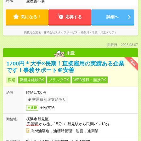
履歴書不要
特徴
気になる！
応募する
詳細へ
掲載元企業名
株式会社スタッフサービス（神奈川・千葉・埼玉エリア）
掲載日：2026.08.07
未読
NEW
1700円＊大手×長期！直接雇用の実績ある企業
です！事務サポート＠安善
派遣
職種未経験OK
ブランクOK
WEB登録・面接OK
時給1700円
給与
交通費別途支給あり
全額支給
交通費
横浜市鶴見区
勤務地
安善駅
から徒歩15分
/
鶴見駅から民間バス18分
潤滑油製造，油槽所管理・運営，通関業