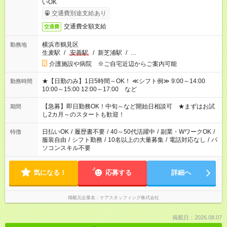
いOK
交通費別途支給あり
交通費全額支給
交通費
横浜市鶴見区
勤務地
生麦駅
/
安善駅
/
新芝浦駅
/
…
介護施設や病院 ※ご自宅近辺からご案内可能
★【日勤のみ】1日5時間～OK！ ≪シフト例≫ 9:00～14:00
勤務時間
10:00～15:00 12:00～17:00 など
【急募】即日勤務OK！中旬～など開始日相談可 ★まずはお試
期間
し2カ月～のスタートも歓迎！
日払いOK
/
履歴書不要
/
40～50代活躍中
/
副業・WワークOK
/
特徴
服装自由
/
シフト勤務
/
10名以上の大量募集
/
電話対応なし
/
パ
ソコンスキル不要
気になる！
応募する
詳細へ
掲載元企業名
ケアスタッフィング株式会社
掲載日：2026.08.07