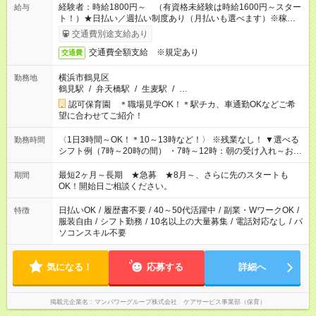
経験者：時給1800円～ （有資格未経験は時給1600円～スター
給与
ト！）★日払い／週払い制度あり（月払いも選べます）※稼働開
始時は手続き完了次第のお支払いとなります★フルタイムできる
交通費別途支給あり
方は100円アップ！
交通費全額支給 ※規定あり
交通費
横浜市鶴見区
勤務地
鶴見駅
/
弁天橋駅
/
生麦駅
/
…
認可保育園 ＊職場見学OK！＊駅チカ、車通勤OKなどご希
望に合わせてご紹介！
〈1日3時間～OK！＊10～13時など！〉 ※残業なし！ ▼選べる
勤務時間
シフト例（7時～20時の間） ・7時～12時：朝の受け入れ～お昼
の準備 ・10時～13時：園児の見守り～お昼の補助 ・9時～16
時：帰りの会まで！子供の成長を見守る ・15時～20時：夜のお
最短2ヶ月～長期 ★急募 ★8月～、さらに先のスタートも
期間
迎えサポート
OK！開始日ご相談ください。
日払いOK
/
履歴書不要
/
40～50代活躍中
/
副業・WワークOK
/
特徴
服装自由
/
シフト勤務
/
10名以上の大量募集
/
電話対応なし
/
パ
ソコンスキル不要
気になる！
応募する
詳細へ
掲載元企業名
マンパワーグループ株式会社 ケアサービス事業部（保育）