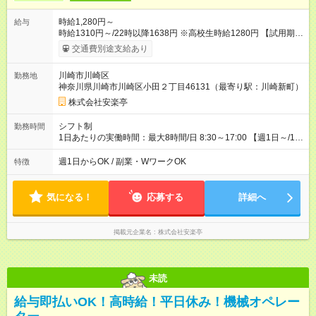
時給1,280円～
給与
時給1310円～/22時以降1638円 ※高校生時給1280円 【試用期
間】試用期間あり 試用期間の長さ：12ヶ月 ※ 雇用形態と給与
交通費別途支給あり
に、本採用時と異なる部分があります。 雇用形態：本採用時と
同じです。 給与：時給 1,240円以上 ※研修時給1270円 ※最大12
川崎市川崎区
勤務地
ヶ月の間で、合計30時間の試用期間（研修期間）があります。
神奈川県川崎市川崎区小田２丁目46131（最寄り駅：川崎新町）
株式会社安楽亭
シフト制
勤務時間
1日あたりの実働時間：最大8時間/日 8:30～17:00 【週1日～/1日
3時間～OK！】 ＊レギュラー勤務ももちろん大歓迎！ 「子ども
のお迎えまでの時間」 「ランチタイムだけ」 など、家庭の予定
週1日からOK / 副業・WワークOK
特徴
に合わせやすいシフト制！ ※ディナータイムの勤務希望も相談
可能◎
気になる！
応募する
詳細へ
掲載元企業名
株式会社安楽亭
未読
給与即払いOK！高時給！平日休み！機械オペレー