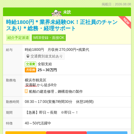
掲載日：2026.08.08
未読
NEW
時給1800円＊業界未経験OK！正社員のチャン
スあり＊総務・経理サポート
紹介予定派遣
WEB登録・面接OK
時給1800円 月収例 270,000円+残業代
給与
交通費別途支給あり
全額支給
交通費
25～30万円
月収例
横浜市鶴見区
勤務地
安善駅
から徒歩8分
船舶の建造修理，鋼構造物の製作
08:30～17:00(実働7時間30分 休憩1時間)
勤務時間
【急募】即日～長期 ※即日～！
期間
40～50代活躍中
特徴