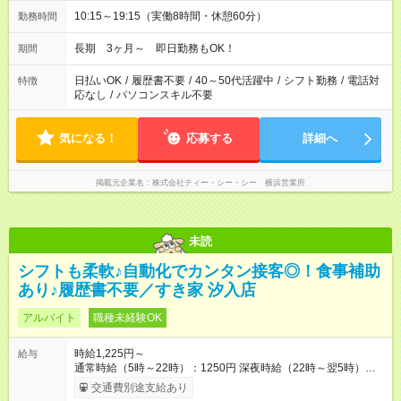
10:15～19:15（実働8時間・休憩60分）
勤務時間
長期 3ヶ月～ 即日勤務もOK！
期間
日払いOK
/
履歴書不要
/
40～50代活躍中
/
シフト勤務
/
電話対
特徴
応なし
/
パソコンスキル不要
気になる！
応募する
詳細へ
掲載元企業名
株式会社ティー・シー・シー 横浜営業所
未読
シフトも柔軟♪自動化でカンタン接客◎！食事補助
あり♪履歴書不要／すき家 汐入店
アルバイト
職種未経験OK
時給1,225円～
給与
通常時給（5時～22時）：1250円 深夜時給（22時～翌5時）：
1563円 高校生時給：1225円 【特別手当】早朝手当（5：00-9：
交通費別途支給あり
00）時給+150円 【試用期間】試用期間あり 試用期間の長さ：1