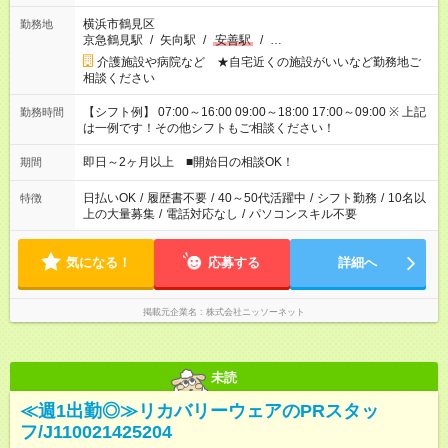
横浜市鶴見区
勤務地
京急鶴見駅
/
矢向駅
/
安善駅
/
…
介護施設や病院など ★自宅近くの施設がいいなど勤務地ご
相談ください
【シフト例】 07:00～16:00 09:00～18:00 17:00～09:00 ※ 上記
勤務時間
は一例です！その他シフトもご相談ください！
即日～2ヶ月以上 ■開始日の相談OK！
期間
日払いOK
/
履歴書不要
/
40～50代活躍中
/
シフト勤務
/
10名以
特徴
上の大量募集
/
電話対応なし
/
パソコンスキル不要
気になる！
応募する
詳細へ
掲載元企業名
株式会社ニッソーネット
未読
≪週1出勤◎≫リカバリーウェアのPRスタッ
フ/J110021425204