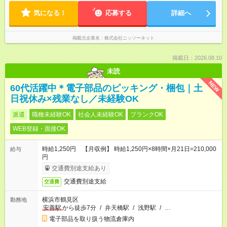
気になる！
応募する
詳細へ
掲載元企業名
株式会社ニッソーネット
掲載日：2026.08.10
未読
NEW
60代活躍中＊電子部品のピッキング・梱包｜土
日祝休み×残業なし／未経験OK
派遣
職種未経験OK
社会人未経験OK
ブランクOK
WEB登録・面接OK
時給1,250円 【月収例】 時給1,250円×8時間×月21日=210,000
給与
円
交通費別途支給あり
交通費別途支給
交通費
横浜市鶴見区
勤務地
安善駅
から徒歩7分
/
弁天橋駅
/
浅野駅
/
…
電子部品を取り扱う物流倉庫内