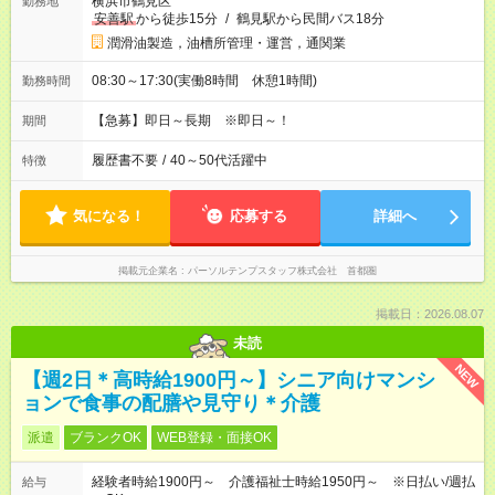
横浜市鶴見区
勤務地
安善駅
から徒歩15分
/
鶴見駅から民間バス18分
潤滑油製造，油槽所管理・運営，通関業
08:30～17:30(実働8時間 休憩1時間)
勤務時間
【急募】即日～長期 ※即日～！
期間
履歴書不要
/
40～50代活躍中
特徴
気になる！
応募する
詳細へ
掲載元企業名
パーソルテンプスタッフ株式会社 首都圏
掲載日：2026.08.07
未読
NEW
【週2日＊高時給1900円～】シニア向けマンシ
ョンで食事の配膳や見守り＊介護
派遣
ブランクOK
WEB登録・面接OK
経験者時給1900円～ 介護福祉士時給1950円～ ※日払い/週払
給与