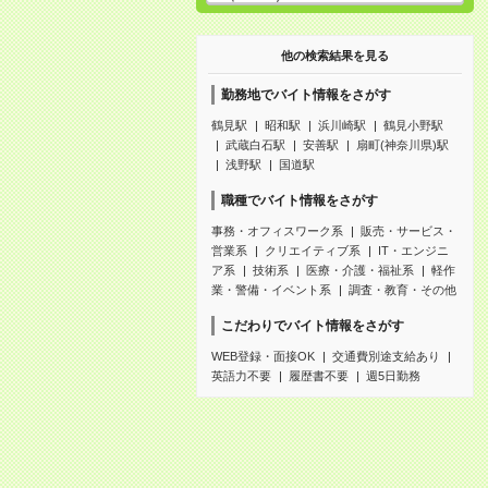
他の検索結果を見る
勤務地でバイト情報をさがす
鶴見駅
昭和駅
浜川崎駅
鶴見小野駅
武蔵白石駅
安善駅
扇町(神奈川県)駅
浅野駅
国道駅
職種でバイト情報をさがす
事務・オフィスワーク系
販売・サービス・
営業系
クリエイティブ系
IT・エンジニ
ア系
技術系
医療・介護・福祉系
軽作
業・警備・イベント系
調査・教育・その他
こだわりでバイト情報をさがす
WEB登録・面接OK
交通費別途支給あり
英語力不要
履歴書不要
週5日勤務