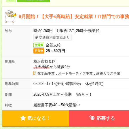
9月開始！【大手×高時給】安定就業！IT部門での事
時給1750円 月収例 271,250円+残業代
給与
交通費別途支給あり
全額支給
交通費
25～30万円
月収例
横浜市鶴見区
勤務地
弁天橋駅
から徒歩4分
化学品事業，オートモーティブ事業，建築ガラス事業
08:30～17:15(実働7時間45分 休憩1時間)
勤務時間
2026年09月上旬～長期 ※9月～！
期間
履歴書不要
/
40～50代活躍中
特徴
気になる！
応募する