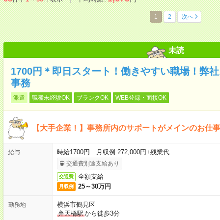
1
2
次へ
未読
1700円＊即日スタート！働きやすい職場！弊
事務
派遣
職種未経験OK
ブランクOK
WEB登録・面接OK
【大手企業！】事務所内のサポートがメインのお仕
時給1700円 月収例 272,000円+残業代
給与
交通費別途支給あり
全額支給
交通費
25～30万円
月収例
横浜市鶴見区
勤務地
弁天橋駅
から徒歩3分