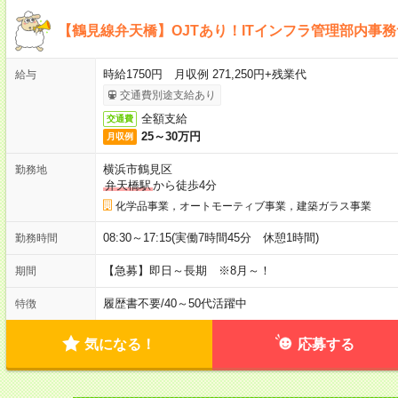
【鶴見線弁天橋】OJTあり！ITインフラ管理部内事務サ
時給1750円 月収例 271,250円+残業代
給与
交通費別途支給あり
全額支給
交通費
25～30万円
月収例
横浜市鶴見区
勤務地
弁天橋駅
から徒歩4分
化学品事業，オートモーティブ事業，建築ガラス事業
08:30～17:15(実働7時間45分 休憩1時間)
勤務時間
【急募】即日～長期 ※8月～！
期間
履歴書不要
/
40～50代活躍中
特徴
気になる！
応募する