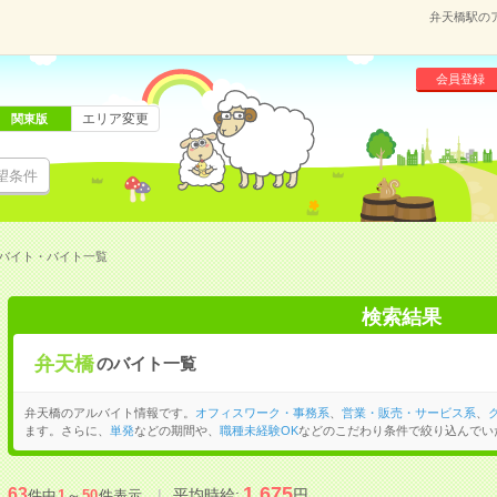
弁天橋駅の
会員登録
エリア変更
関東版
望条件
バイト・バイト一覧
検索結果
弁天橋
のバイト一覧
弁天橋のアルバイト情報です。
オフィスワーク・事務系
、
営業・販売・サービス系
、
ます。さらに、
単発
などの期間や、
職種未経験OK
などのこだわり条件で絞り込んでい
1,675
63
平均時給:
円
件中
1
～
50
件表示