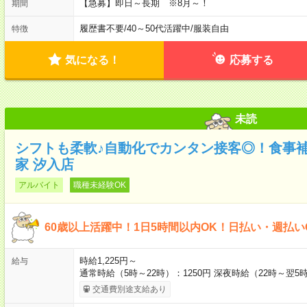
【急募】即日～長期 ※8月～！
期間
履歴書不要
/
40～50代活躍中
/
服装自由
特徴
気になる！
応募する
未読
シフトも柔軟♪自動化でカンタン接客◎！食事
家 汐入店
アルバイト
職種未経験OK
60歳以上活躍中！1日5時間以内OK！日払い・週払い
時給1,225円～
給与
通常時給（5時～22時）：1250円 深夜時給（22時～翌5時
交通費別途支給あり