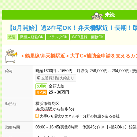
未読
【8月開始】週2在宅OK！弁天橋駅近！長期！
派遣
職種未経験OK
ブランクOK
WEB登録・面接OK
＜鶴見線/弁天橋駅近＞大手G×補助金申請を支えるカ
時給1600円～1650円 月収例 256,000円～264,000円+
給与
交通費別途支給あり
全額支給
交通費
25～30万円
月収例
横浜市鶴見区
勤務地
弁天橋駅
から徒歩3分
大手G★環境やエネルギー分野の施設を造る会社
08:00～16:45(実働8時間 休憩45分) ※【相談OK♪】
勤務時間