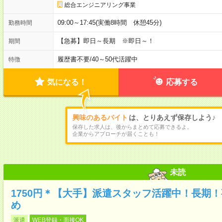
総合エンジニアリング事業
09:00～17:45(実働8時間 休憩45分)
勤務時間
【急募】即日～長期 ※即日～！
期間
履歴書不要
/
40～50代活躍中
特徴
気になる！
応募する
興味のあるバイト
は、とりあえず保存しよう♪
保存した求人は、後からまとめて応募できるよ。
企業からアプローチが届くことも！
未読
1750円＊【大手】派遣スタッフ活躍中！長期
め
派遣
WEB登録・面接OK