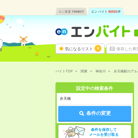
エン派遣
74686
件
エン バイト
82531
件
0
気になるリスト
保存した希
バイトTOP
関東
神奈川
弁天橋駅のアル
設定中の検索条件
弁天橋
条件の変更
条件を保存して
メールを受け取る