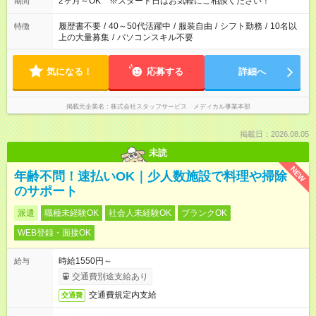
2ヶ月～OK ※スタート日はお気軽にご相談ください！
期間
履歴書不要
/
40～50代活躍中
/
服装自由
/
シフト勤務
/
10名以
特徴
上の大量募集
/
パソコンスキル不要
気になる！
応募する
詳細へ
掲載元企業名
株式会社スタッフサービス メディカル事業本部
掲載日：2026.08.05
未読
NEW
年齢不問！速払いOK｜少人数施設で料理や掃除
のサポート
派遣
職種未経験OK
社会人未経験OK
ブランクOK
WEB登録・面接OK
時給1550円～
給与
交通費別途支給あり
交通費規定内支給
交通費