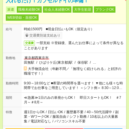
入れるだけ！カプセルトイの準備！
派遣
職種未経験OK
社会人未経験OK
大学生歓迎
ブランクOK
WEB登録・面接OK
時給1500円 ■現金日払いもOK（規定あり）
給与
交通費別途支給あり
一部支給 ※登録後、選んだお仕事によって条件が異なる
交通費
ことがあります
東京都西東京市
勤務地
田無駅
/
ひばりケ丘(東京都)駅
/
保谷駅
/
…
大手物流会社（年齢不問／「無理なく続けられる」と好評の
職場です！）
9:00～18:00など ■希望の時間帯を選べます！ ▼他にも様々な時
勤務時間
間帯でお仕事をご用意しています！ ＜シフト例＞ 8:30～12:00
17:00～22:00 13:00～22:00 22:00～翌6:00 など
≪急募≫1日のみの単発からOK！ 即日スタートもOK！ ＃7
期間
月～＃8月～
週1日からOK
/
日払いOK
/
履歴書不要
/
40～50代活躍中
/
副
特徴
業・WワークOK
/
服装自由
/
シフト勤務
/
10名以上の大量募
集
/
電話対応なし
/
パソコンスキル不要