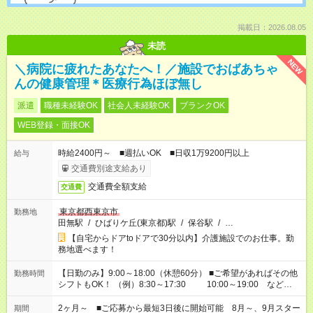
掲載日：2026.08.05
未読
NEW
＼病院に疲れたあなたへ！／施設でおばあちゃ
んの健康管理＊医療行為ほぼ無し
派遣
職種未経験OK
社会人未経験OK
ブランクOK
WEB登録・面接OK
時給2400円～ ■週払いOK ■日収1万9200円以上
給与
交通費別途支給あり
交通費全額支給
交通費
東京都西東京市
勤務地
田無駅
/
ひばりケ丘(東京都)駅
/
保谷駅
/
…
【自宅からドアtoドアで30分以内】介護施設でのお仕事。勤
務地選べます！
【日勤のみ】9:00～18:00（休憩60分） ■ご希望があればその他
勤務時間
シフトもOK！ （例）8:30～17:30 10:00～19:00 など
「家族とお休みを合わせたい」 「できれば残業はしたくない」
など、あなたのご希望に沿ったお仕事をご紹介します！ ※Wワ
2ヶ月～ ■ご応募から最短3日後に開始可能 8月～、9月スター
期間