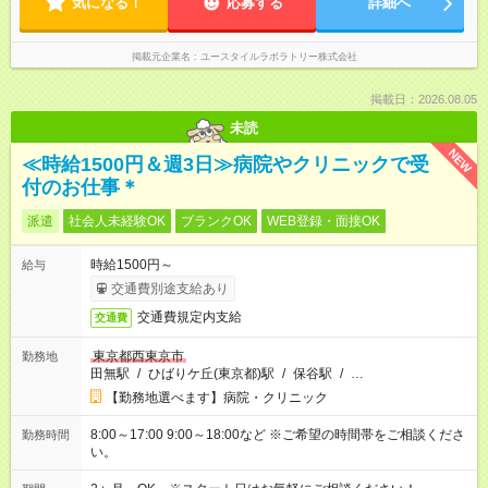
気になる！
応募する
詳細へ
掲載元企業名
ユースタイルラボラトリー株式会社
掲載日：2026.08.05
未読
NEW
≪時給1500円＆週3日≫病院やクリニックで受
付のお仕事＊
派遣
社会人未経験OK
ブランクOK
WEB登録・面接OK
時給1500円～
給与
交通費別途支給あり
交通費規定内支給
交通費
東京都西東京市
勤務地
田無駅
/
ひばりケ丘(東京都)駅
/
保谷駅
/
…
【勤務地選べます】病院・クリニック
8:00～17:00 9:00～18:00など ※ご希望の時間帯をご相談くださ
勤務時間
い。