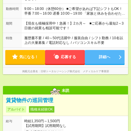
9:00～18:00（休憩60分） ■ご希望があれば下記シフトもOK！
勤務時間
早番 7:00～16:00 遅番 10:00～19:00 「家族と休みを合わせた
い」 「余裕を持って夕飯の準備がしたい」 「できれば残業はし
たくない」 など、ご希望を教えてくださいね。 ※Wワーク希望
【現在も積極採用中！急募！】2カ月～ ■ご応募から最短2～3
期間
の方へ 今ご覧のお仕事で希望する勤務時間と、もう1つのお仕事
日後の就業も相談可能です！
の勤務時間。 合計で週40時間を超える場合は応募できません。
履歴書不要
/
40～50代活躍中
/
服装自由
/
シフト勤務
/
10名以
特徴
上の大量募集
/
電話対応なし
/
パソコンスキル不要
気になる！
応募する
詳細へ
掲載元企業名
日研トータルソーシング株式会社 メディカルケア事業部
未読
賃貸物件の巡回管理
アルバイト
職種未経験OK
時給1,350円～1,500円
給与
【試用期間】試用期間なし