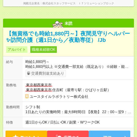
掲載元企業名
株式会社スタッフサービス ＩＴソリューションブロック
未読
【無資格でも時給1,880円～】夜間見守りヘルパー
✨訪問介護（週1日から／夜勤専従） /Jb
アルバイト
職種未経験OK
時給1,880円～
給与
時給1,880円以上 ※交通費一部支給（既定あり） ※経験・能力を
考慮して決定します 【収入例】 週1回勤務の場合：1,880円×8時
交通費別途支給あり
間×4回=6万0,160円 週3回勤務の場合：1,880円×8時間×12回
=18万0,480円 【試用期間】試用期間あり 試用期間の長さ：2ヶ
東京都西東京市
勤務地
月 ※ 雇用形態と給与に、本採用時と異なる部分があります。 雇
東京都西東京市
住吉町（最寄り駅：ひばりヶ丘駅）
用形態：本採用時と同じです。 給与：時給 1,660円以上
ユースタイルラボラトリー株式会社
シフト制
勤務時間
1日あたりの実働時間：最大8時間/日 【夜勤】 22：00～翌9：
00 ※週1日～OK ／ 夜勤専従 ＊＊ 勤務時間例 ＊＊ ■22時か
ら翌7時 ■23時から翌8時 ■24時から翌9時 など ※上記の時間
週1日からOK / 日払いOK / 副業・WワークOK
特徴
内で8時間勤務（休憩1時間）ご利用者様により、時間は異なり
ます。 ※曜日固定（毎週同じ曜日での勤務となります）