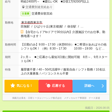
時給2400円～ ■週払いOK ■日収1万9200円以上
給与
交通費別途支給あり
交通費全額支給
交通費
東京都西東京市
勤務地
田無駅
/
ひばりケ丘(東京都)駅
/
保谷駅
/
…
【自宅からドアtoドアで30分以内】介護施設でのお仕事。勤
務地選べます！
【日勤のみ】9:00～17:00（休憩60分） ■ご希望があればその他
勤務時間
シフトもOK！ （例）8:30～17:30 10:00～19:00 など
「家族とお休みを合わせたい」 「できれば残業はしたくない」
など、あなたのご希望に沿ったお仕事をご紹介します！ ※Wワ
2ヶ月～ ■ご応募から最短3日後に開始可能 8月～、9月スター
期間
ーク希望の方へ 今ご覧のお仕事で希望する勤務時間と、もう1つ
トもOK！
のお仕事の勤務時間。 合計で週40時間を超える場合は応募でき
ません
履歴書不要
/
40～50代活躍中
/
服装自由
/
シフト勤務
/
10名以
特徴
上の大量募集
/
パソコンスキル不要
気になる！
応募する
詳細へ
掲載元企業名
日研トータルソーシング株式会社 メディカルケア事業部 ナース派遣
掲載日：2026.08.05