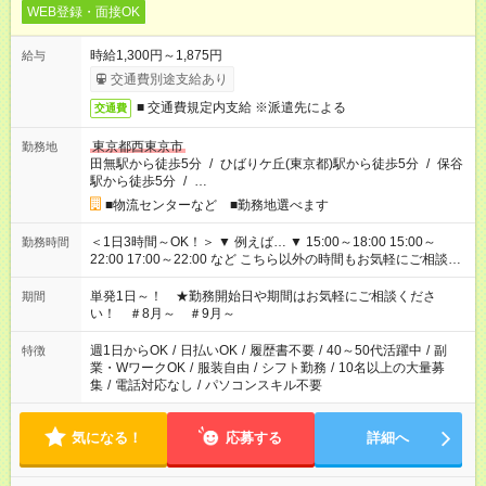
WEB登録・面接OK
時給1,300円～1,875円
給与
交通費別途支給あり
■ 交通費規定内支給 ※派遣先による
交通費
東京都西東京市
勤務地
田無駅から徒歩5分
/
ひばりケ丘(東京都)駅から徒歩5分
/
保谷
駅から徒歩5分
/
…
■物流センターなど ■勤務地選べます
＜1日3時間～OK！＞ ▼ 例えば… ▼ 15:00～18:00 15:00～
勤務時間
22:00 17:00～22:00 など こちら以外の時間もお気軽にご相談く
ださい！
単発1日～！ ★勤務開始日や期間はお気軽にご相談くださ
期間
い！ ＃8月～ ＃9月～
週1日からOK
/
日払いOK
/
履歴書不要
/
40～50代活躍中
/
副
特徴
業・WワークOK
/
服装自由
/
シフト勤務
/
10名以上の大量募
集
/
電話対応なし
/
パソコンスキル不要
気になる！
応募する
詳細へ