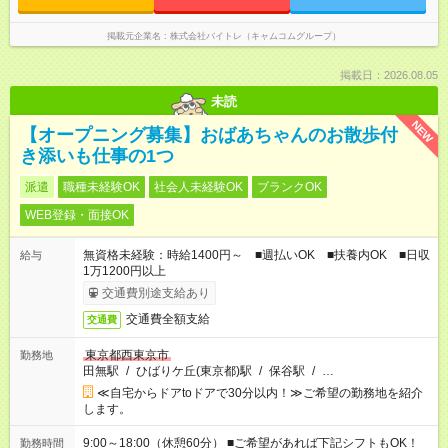
掲載元企業名
株式会社バイトレ（キャムコムグループ）
掲載日：2026.08.05
未読
NEW
【オープニング募集】おばあちゃんのお散歩付
き添いも仕事の1つ
派遣
職種未経験OK
社会人未経験OK
ブランクOK
WEB登録・面接OK
無資格未経験：時給1400円～ ■週払いOK ■扶養内OK ■日収
給与
1万1200円以上
交通費別途支給あり
交通費全額支給
交通費
東京都西東京市
勤務地
田無駅
/
ひばりケ丘(東京都)駅
/
保谷駅
/
…
≪自宅からドアtoドアで30分以内！≫ご希望の勤務地を紹介
します。
9:00～18:00（休憩60分） ■ご希望があれば下記シフトもOK！
勤務時間