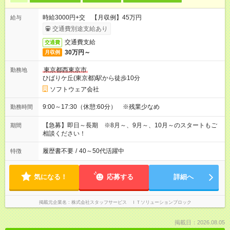
時給3000円+交 【月収例】45万円
給与
交通費別途支給あり
交通費支給
交通費
30万円～
月収例
東京都西東京市
勤務地
ひばりケ丘(東京都)駅から徒歩10分
ソフトウェア会社
9:00～17:30（休憩:60分） ※残業少なめ
勤務時間
【急募】即日～長期 ※8月～、9月～、10月～のスタートもご
期間
相談ください！
履歴書不要
/
40～50代活躍中
特徴
気になる！
応募する
詳細へ
掲載元企業名
株式会社スタッフサービス ＩＴソリューションブロック
掲載日：2026.08.05