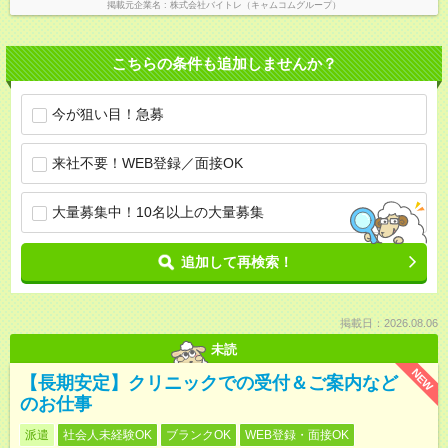
掲載元企業名
株式会社バイトレ（キャムコムグループ）
こちらの条件も追加しませんか？
今が狙い目！急募
来社不要！WEB登録／面接OK
大量募集中！10名以上の大量募集
追加して再検索！
掲載日：2026.08.06
未読
NEW
【長期安定】クリニックでの受付＆ご案内など
のお仕事
派遣
社会人未経験OK
ブランクOK
WEB登録・面接OK