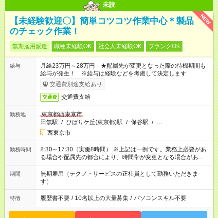
未読
NEW
【未経験歓迎〇】簡単コツコツ作業中心＊製品
のチェック作業！
無期雇用派遣
職種未経験OK
社会人未経験OK
ブランクOK
月給23万円～28万円 ★配属先が変更となった際の待機期間も
給与
給与が発生！ ※給与は経験などを考慮して決定します
交通費別途支給あり
交通費支給
交通費
東京都西東京市
勤務地
田無駅
/
ひばりケ丘(東京都)駅
/
保谷駅
/
…
西東京市
8:30～17:30（実働8時間） ※上記は一例です。業務上必要があ
勤務時間
る場合や配属先の都合により、時間帯が変更となる場合があり
ます。
無期雇用（テクノ・サービスの正社員として勤務いただきま
期間
す）
履歴書不要
/
10名以上の大量募集
/
パソコンスキル不要
特徴