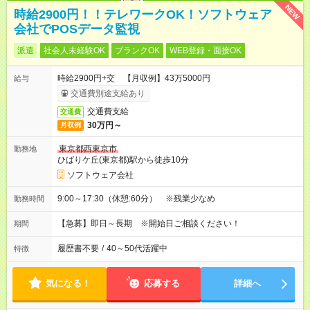
NEW
時給2900円！！テレワークOK！ソフトウェア
会社でPOSデータ監視
派遣
社会人未経験OK
ブランクOK
WEB登録・面接OK
時給2900円+交 【月収例】43万5000円
給与
交通費別途支給あり
交通費支給
交通費
30万円～
月収例
東京都西東京市
勤務地
ひばりケ丘(東京都)駅から徒歩10分
ソフトウェア会社
9:00～17:30（休憩:60分） ※残業少なめ
勤務時間
【急募】即日～長期 ※開始日ご相談ください！
期間
履歴書不要
/
40～50代活躍中
特徴
気になる！
応募する
詳細へ