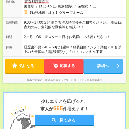
東京都西東京市
勤務地
田無駅
/
ひばりケ丘(東京都)駅
/
保谷駅
/
…
【勤務地選べます】グループホーム
9:00～17:00など ※ご希望の時間帯をご相談ください。 ※日勤、
勤務時間
夜勤のみ、変則的な勤務等も相談OK！
2ヶ月～OK ※スタート日はお気軽にご相談ください！
期間
履歴書不要
/
40～50代活躍中
/
服装自由
/
シフト勤務
/
10名以
特徴
上の大量募集
/
電話対応なし
/
パソコンスキル不要
気になる！
応募する
詳細へ
掲載元企業名
株式会社スタッフサービス メディカル事業本部
少しエリアを広げると、
665
求人が
件増えます！
見てみる