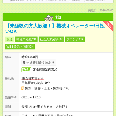
掲載元企業名
マンパワーグループ株式会社 ケアサービス事業部 （医療福祉介護関連）
掲載日：2026.08.05
未読
NEW
【未経験の方大歓迎！】機械オペレーター/日払
いOK
派遣
職種未経験OK
社会人未経験OK
ブランクOK
WEB登録・面接OK
時給1400円
給与
交通費別途支給あり
交通費規定内支給
交通費
東京都西東京市
勤務地
田無駅から徒歩10分
製造・建築・土木・製造技術系
08:10～17:10
勤務時間
長期でお仕事できる方、大歓迎！
期間