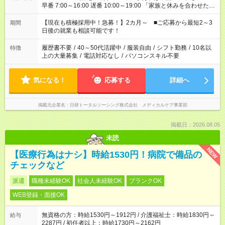
早番 7:00～16:00 遅番 10:00～19:00 「家族と休みを合わせた
い」 「余裕を持って夕飯の準備がしたい」 「できれば残業はし
たくない」 など、ご希望を教えてくださいね。 ※Wワーク希望
【現在も積極採用中！急募！】2カ月～ ■ご応募から最短2～3
期間
の方へ 今ご覧のお仕事で希望する勤務時間と、もう1つのお仕事
日後の就業も相談可能です！
の勤務時間。 合計で週40時間を超える場合は応募できません。
履歴書不要
/
40～50代活躍中
/
服装自由
/
シフト勤務
/
10名以
特徴
上の大量募集
/
電話対応なし
/
パソコンスキル不要
気になる！
応募する
詳細へ
掲載元企業名
日研トータルソーシング株式会社 メディカルケア事業部
掲載日：2026.08.05
未読
NEW
【医療行為はナシ】時給1530円！病院で備品の
チェックなど
派遣
職種未経験OK
社会人未経験OK
ブランクOK
WEB登録・面接OK
無資格の方：時給1530円～1912円 / 介護福祉士：時給1830円～
給与
2287円 / 初任者以上：時給1730円～2162円