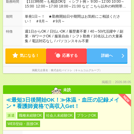
【1日3時間～も相談OK!】 ＜シフト例＞ 9:00～12:00 10:00～
勤務時間
15:00 12:00～17:00 18:00～21:00 など こちら以外の時間帯も
お気軽にご相談ください！
単発1日～！ ★勤務開始日や期間はお気軽にご相談くださ
期間
い！ ＃8月～ ＃9月～
週1日からOK
/
日払いOK
/
履歴書不要
/
40～50代活躍中
/
副
特徴
業・WワークOK
/
服装自由
/
シフト勤務
/
10名以上の大量募
集
/
電話対応なし
/
パソコンスキル不要
気になる！
応募する
詳細へ
掲載元企業名
株式会社バイトレ（キャムコムグループ）
掲載日：2026.08.05
未読
NEW
≪最短3日後開始OK！≫体温・血圧の記録メイ
ン＊看護師資格で高収入Get！
派遣
職種未経験OK
社会人未経験OK
ブランクOK
WEB登録・面接OK