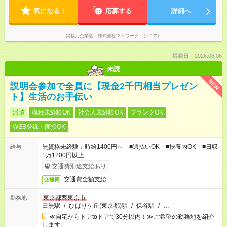
気になる！
応募する
詳細へ
掲載元企業名
株式会社マイワーク（シニア）
掲載日：2026.08.06
未読
NEW
説明会参加で全員に【現金2千円相当プレゼン
ト】生活のお手伝い
派遣
職種未経験OK
社会人未経験OK
ブランクOK
WEB登録・面接OK
無資格未経験：時給1400円～ ■週払いOK ■扶養内OK ■日収
給与
1万1200円以上
交通費別途支給あり
交通費全額支給
交通費
東京都西東京市
勤務地
田無駅
/
ひばりケ丘(東京都)駅
/
保谷駅
/
…
≪自宅からドアtoドアで30分以内！≫ご希望の勤務地を紹介
します。