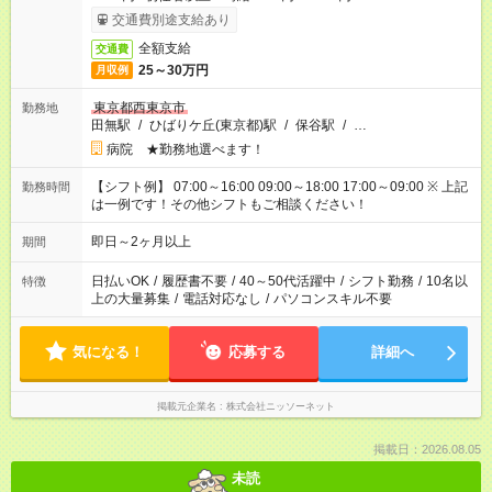
交通費別途支給あり
全額支給
交通費
25～30万円
月収例
東京都西東京市
勤務地
田無駅
/
ひばりケ丘(東京都)駅
/
保谷駅
/
…
病院 ★勤務地選べます！
【シフト例】 07:00～16:00 09:00～18:00 17:00～09:00 ※ 上記
勤務時間
は一例です！その他シフトもご相談ください！
即日～2ヶ月以上
期間
日払いOK
/
履歴書不要
/
40～50代活躍中
/
シフト勤務
/
10名以
特徴
上の大量募集
/
電話対応なし
/
パソコンスキル不要
気になる！
応募する
詳細へ
掲載元企業名
株式会社ニッソーネット
掲載日：2026.08.05
未読