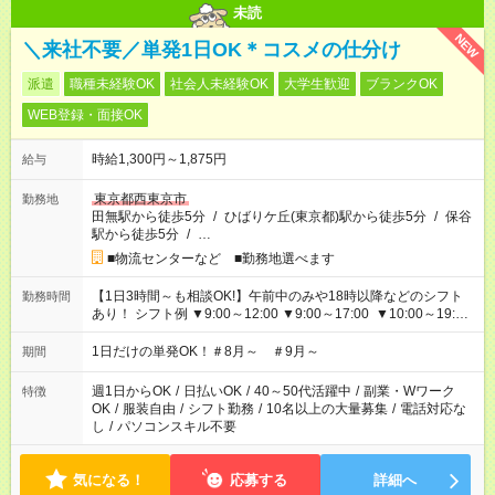
未読
NEW
＼来社不要／単発1日OK＊コスメの仕分け
派遣
職種未経験OK
社会人未経験OK
大学生歓迎
ブランクOK
WEB登録・面接OK
時給1,300円～1,875円
給与
東京都西東京市
勤務地
田無駅から徒歩5分
/
ひばりケ丘(東京都)駅から徒歩5分
/
保谷
駅から徒歩5分
/
…
■物流センターなど ■勤務地選べます
【1日3時間～も相談OK!】午前中のみや18時以降などのシフト
勤務時間
あり！ シフト例 ▼9:00～12:00 ▼9:00～17:00 ▼10:00～19:00
▼18:00～21:00
1日だけの単発OK！＃8月～ ＃9月～
期間
週1日からOK
/
日払いOK
/
40～50代活躍中
/
副業・Wワーク
特徴
OK
/
服装自由
/
シフト勤務
/
10名以上の大量募集
/
電話対応な
し
/
パソコンスキル不要
気になる！
応募する
詳細へ