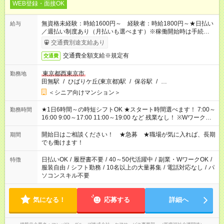
WEB登録・面接OK
無資格未経験：時給1600円～ 経験者：時給1800円～★日払い
給与
／週払い制度あり（月払いも選べます）※稼働開始時は手続き完
了次第のお支払いとなります。
交通費別途支給あり
交通費全額支給※規定有
交通費
東京都西東京市
勤務地
田無駅
/
ひばりケ丘(東京都)駅
/
保谷駅
/
…
＜シニア向けマンション＞
★1日6時間～の時短シフトOK ★スタート時間選べます！ 7:00～
勤務時間
16:00 9:00～17:00 11:00～19:00 など 残業なし！ ※Wワークの
場合、他のお仕事と合わせ週40時間超の就業はご案内できませ
ん ※法令に基づき、週20時間以上勤務は社会保険への加入対象
開始日はご相談ください！ ★急募 ★職場が気に入れば、長期
期間
となります ※労働者派遣法（日雇い派遣の原則禁止）により、
でも働けます！
短時間・短期間の就業はご案内が難しい場合があります
日払いOK
/
履歴書不要
/
40～50代活躍中
/
副業・WワークOK
/
特徴
服装自由
/
シフト勤務
/
10名以上の大量募集
/
電話対応なし
/
パ
ソコンスキル不要
気になる！
応募する
詳細へ