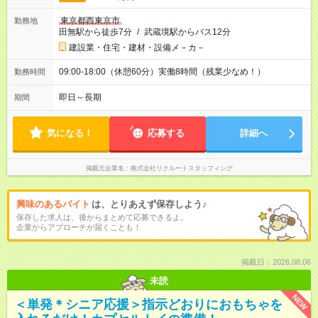
東京都西東京市
勤務地
田無駅から徒歩7分
/
武蔵境駅からバス12分
建設業・住宅・建材・設備メ－カ－
09:00-18:00（休憩60分）実働8時間（残業少なめ！）
勤務時間
即日～長期
期間
気になる！
応募する
詳細へ
掲載元企業名
株式会社リクルートスタッフィング
興味のあるバイト
は、とりあえず保存しよう♪
保存した求人は、後からまとめて応募できるよ。
企業からアプローチが届くことも！
掲載日：2026.08.06
未読
NEW
＜単発＊シニア応援＞指示どおりにおもちゃを