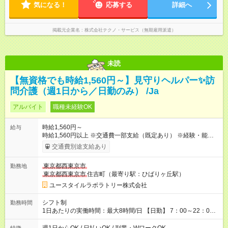
気になる！
応募する
詳細へ
掲載元企業名
株式会社テクノ・サービス（無期雇用派遣）
未読
【無資格でも時給1,560円～】見守りヘルパー✨訪
問介護（週1日から／日勤のみ） /Ja
アルバイト
職種未経験OK
時給1,560円～
給与
時給1,560円以上 ※交通費一部支給（既定あり） ※経験・能力を
考慮して決定します 【収入例】 週1回勤務の場合：1,560円×8時
交通費別途支給あり
間×4回=4万9,920円 週3回勤務の場合：1,560円×8時間×12回
=14万9,760円 週5回勤務の場合：1,560円×8時間×20回=24万
東京都西東京市
勤務地
9,600円 【試用期間】試用期間あり 試用期間の長さ：2ヶ月
東京都西東京市
住吉町（最寄り駅：ひばりヶ丘駅）
※ 雇用形態と給与に、本採用時と異なる部分があります。 雇用
形態：本採用時と同じです。 給与：時給 1,230円以上
ユースタイルラボラトリー株式会社
シフト制
勤務時間
1日あたりの実働時間：最大8時間/日 【日勤】 7：00～22：00
の間で8時間勤務（休憩時間は法定通り） ※週1日～OK ／ 夜勤
なし ＊＊ 勤務時間例 ＊＊ ■8時から17時 ■9時から18時 ■10