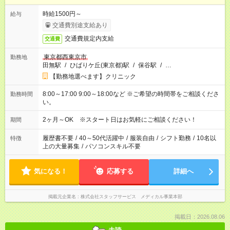
時給1500円～
給与
交通費別途支給あり
交通費規定内支給
交通費
東京都西東京市
勤務地
田無駅
/
ひばりケ丘(東京都)駅
/
保谷駅
/
…
【勤務地選べます】クリニック
8:00～17:00 9:00～18:00など ※ご希望の時間帯をご相談くださ
勤務時間
い。
2ヶ月～OK ※スタート日はお気軽にご相談ください！
期間
履歴書不要
/
40～50代活躍中
/
服装自由
/
シフト勤務
/
10名以
特徴
上の大量募集
/
パソコンスキル不要
気になる！
応募する
詳細へ
掲載元企業名
株式会社スタッフサービス メディカル事業本部
掲載日：2026.08.06