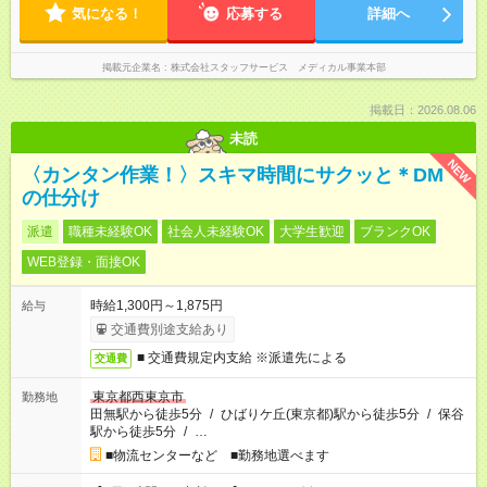
気になる！
応募する
詳細へ
掲載元企業名
株式会社スタッフサービス メディカル事業本部
掲載日：2026.08.06
未読
NEW
〈カンタン作業！〉スキマ時間にサクッと＊DM
の仕分け
派遣
職種未経験OK
社会人未経験OK
大学生歓迎
ブランクOK
WEB登録・面接OK
時給1,300円～1,875円
給与
交通費別途支給あり
■ 交通費規定内支給 ※派遣先による
交通費
東京都西東京市
勤務地
田無駅から徒歩5分
/
ひばりケ丘(東京都)駅から徒歩5分
/
保谷
駅から徒歩5分
/
…
■物流センターなど ■勤務地選べます