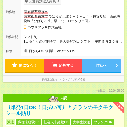
交通費別途支給あり
東京都西東京市
勤務地
東京都西東京市
ひばりが丘北３－３－１４（最寄り駅：西武池
袋線「ひばりヶ丘」駅 北口ロータリー面）
ハウスプラザ株式会社
シフト制
勤務時間
1日あたりの実働時間：最大8時間/日 シフト ・午前９時３０分～
午後６時３０分（休憩1時間） ・午後１時００分～午後６時３０
分 ※上記どちらかの時間帯勤務となります ※土・日どちらか勤
週1日からOK / 副業・WワークOK
特徴
務可能な方限定です ※定年65歳（パート含む）
気になる！
応募する
詳細へ
掲載元企業名
ハウスプラザ株式会社
掲載日：2026.08.06
未読
NEW
《単発1日OK！日払い可》＊チラシのモクモク
シール貼り
派遣
職種未経験OK
社会人未経験OK
大学生歓迎
ブランクOK