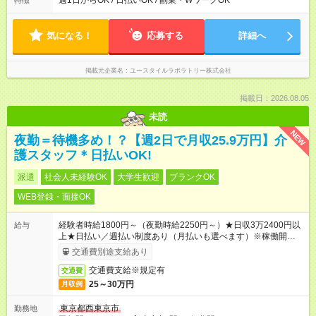
週1日からOK / 日払いOK / 副業・WワークOK
特徴
時から19時 ■12時から21時 など ※訪問先により変動 ※曜日固
定（毎週同じ曜日勤務）
気になる！
応募する
詳細へ
掲載元企業名
ユースタイルラボラトリー株式会社
掲載日：2026.08.05
未読
NEW
夜勤＝待機多め！？【週2日で月収25.9万円】介
護スタッフ＊日払いOK!
派遣
社会人未経験OK
大学生歓迎
ブランクOK
WEB登録・面接OK
経験者時給1800円～（夜勤時給2250円～）★日収3万2400円以
給与
上★日払い／週払い制度あり（月払いも選べます）※稼働開始時
は手続き完了次第のお支払いとなります。
交通費別途支給あり
交通費支給※規定有
交通費
25～30万円
月収例
東京都西東京市
勤務地