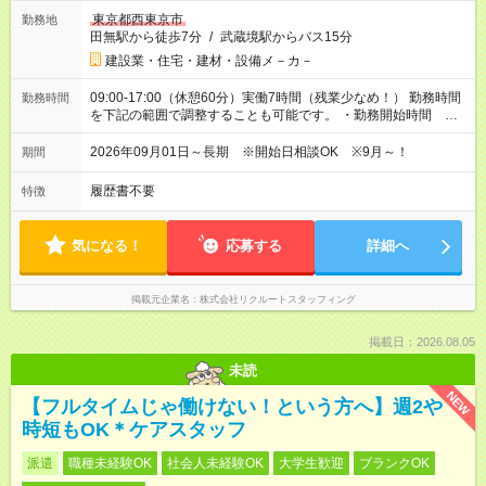
東京都西東京市
勤務地
田無駅から徒歩7分
/
武蔵境駅からバス15分
建設業・住宅・建材・設備メ－カ－
09:00-17:00（休憩60分）実働7時間（残業少なめ！） 勤務時間
勤務時間
を下記の範囲で調整することも可能です。 ・勤務開始時間
09:00～09:30 ・勤務終了時間 16:00～17:00 ・実働 05:30～
07:00
2026年09月01日～長期 ※開始日相談OK ※9月～！
期間
履歴書不要
特徴
気になる！
応募する
詳細へ
掲載元企業名
株式会社リクルートスタッフィング
掲載日：2026.08.05
未読
NEW
【フルタイムじゃ働けない！という方へ】週2や
時短もOK＊ケアスタッフ
派遣
職種未経験OK
社会人未経験OK
大学生歓迎
ブランクOK