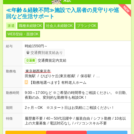
未読
NEW
≪年齢＆経験不問≫施設で入居者の見守りや巡
回など生活サポート
派遣
職種未経験OK
社会人未経験OK
ブランクOK
WEB登録・面接OK
時給1550円～
給与
交通費別途支給あり
交通費規定内支給
交通費
東京都西東京市
勤務地
田無駅
/
ひばりケ丘(東京都)駅
/
保谷駅
/
…
【勤務地選べます】有料老人ホーム
9:00～17:00など ※ご希望の時間帯をご相談ください。 ※日勤、
勤務時間
夜勤のみ、変則的な勤務等も相談OK！
2ヶ月～OK ※スタート日はお気軽にご相談ください！
期間
履歴書不要
/
40～50代活躍中
/
服装自由
/
シフト勤務
/
10名以
特徴
上の大量募集
/
電話対応なし
/
パソコンスキル不要