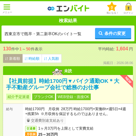
0
メニュー
気になる！
ログイン
検索結果
条件の変更
西東京市で既卒・第二新卒OKのバイト一覧
130
1,604
件中
1
～
50
件表示
平均時給:
円
新着順
時給順
人気順
掲載日：2026.08.06
未読
NEW
【社員前提】時給1700円▼バイク通勤OK＊大
手不動産グループ会社で総務のお仕事
紹介予定派遣
ブランクOK
WEB登録・面接OK
時給1700円 月収例 28万円 時給1700円×実働8h×週5日×4週
給与
+残業5h ※月収例を保証するものではありません。
交通費別途支給あり
1ヶ月3万円を上限として実費支給
交通費
25～30万円
月収例