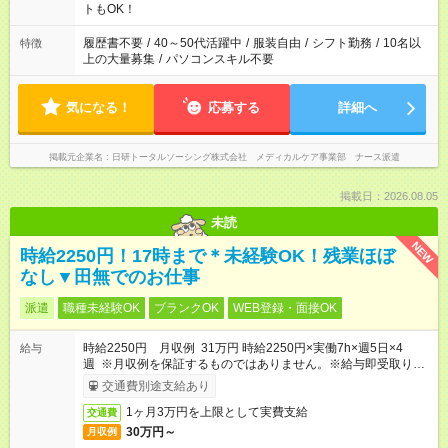
ーク希望の方へ 今ご覧のお仕事で希望する勤務時間と、もう1つ
トもOK！
のお仕事の勤務時間。 合計で週40時間を超える場合は応募でき
ません
履歴書不要
/
40～50代活躍中
/
服装自由
/
シフト勤務
/
10名以
特徴
上の大量募集
/
パソコンスキル不要
気になる！
応募する
詳細へ
掲載元企業名
日研トータルソーシング株式会社 メディカルケア事業部 ナース派遣
掲載日：2026.08.05
未読
NEW
時給2250円！17時まで＊未経験OK！残業ほぼ
なし▼田無でのお仕事
派遣
職種未経験OK
ブランクOK
WEB登録・面接OK
時給2250円 月収例 31万円 時給2250円×実働7h×週5日×4
給与
週 ※月収例を保証するものではありません。※給与即受取りサ
ービス利用可（利用条件有）
交通費別途支給あり
1ヶ月3万円を上限として実費支給
交通費
30万円～
月収例