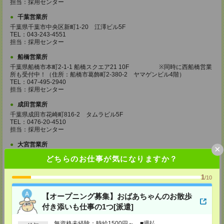
担当：採用センター
千葉営業所
千葉県千葉市中央区新町1-20 江澤ビル5F
TEL：043-243-4551
担当：採用センター
船橋営業所
千葉県船橋市本町2-1-1 船橋スクエア21 10F ※同時に西船橋営業
所も受付中！（住所：船橋市葛飾町2-380-2 ヤマゲンビル4階）
TEL：047-495-2940
担当：採用センター
成田営業所
千葉県成田市花崎町816-2 タムラビル5F
TEL：0476-20-4510
担当：採用センター
大宮営業所
×
埼玉県さいたま市大宮区桜木町2-8-3 阪デンタルビル5F
どちらのお仕事が気になりますか？
TEL：048-640-4520
担当：採用センター
1
/10
川越営業所
埼玉県川越市脇田本町11-1 川越シティービル6F
【オープニング募集】おばあちゃんのお散歩
TEL：049-238-7117
付き添いも仕事の1つ[派遣]
担当：採用センター
無資格未経験：時給1500円～ ■週払