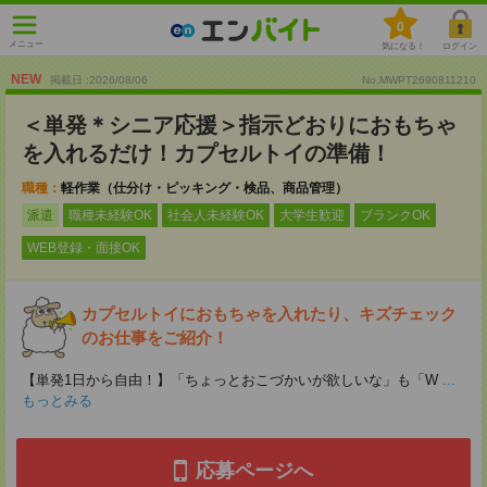
0
メニュー
気になる！
ログイン
NEW
掲載日 :2026
/
08
/
06
No.MWPT2690811210
＜単発＊シニア応援＞指示どおりにおもちゃ
を入れるだけ！カプセルトイの準備！
職種：
軽作業（仕分け・ピッキング・検品、商品管理）
派遣
職種未経験OK
社会人未経験OK
大学生歓迎
ブランクOK
WEB登録・面接OK
カプセルトイにおもちゃを入れたり、キズチェック
のお仕事をご紹介！
【単発1日から自由！】「ちょっとおこづかいが欲しいな」も「W
...
もっとみる
応募ページへ