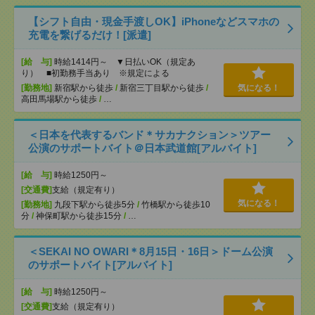
【シフト自由・現金手渡しOK】iPhoneなどスマホの
充電を繋げるだけ！[派遣]
[給 与]
時給1414円～ ▼日払いOK（規定あ
り） ■初勤務手当あり ※規定による
[勤務地]
新宿駅から徒歩
/
新宿三丁目駅から徒歩
/
気になる！
高田馬場駅から徒歩
/
…
＜日本を代表するバンド＊サカナクション＞ツアー
公演のサポートバイト＠日本武道館[アルバイト]
[給 与]
時給1250円～
[交通費]
支給（規定有り）
気になる！
[勤務地]
九段下駅から徒歩5分
/
竹橋駅から徒歩10
分
/
神保町駅から徒歩15分
/
…
＜SEKAI NO OWARI＊8月15日・16日＞ドーム公演
のサポートバイト[アルバイト]
[給 与]
時給1250円～
[交通費]
支給（規定有り）