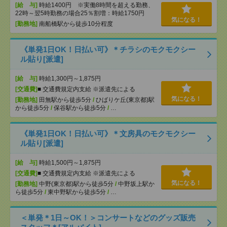
[給 与]
時給1400円 ※実働8時間を超える勤務、
22時～翌5時勤務の場合25％割増：時給1750円
気になる！
[勤務地]
南船橋駅から徒歩10分程度
《単発1日OK！日払い可》＊チラシのモクモクシー
ル貼り[派遣]
[給 与]
時給1,300円～1,875円
[交通費]
■ 交通費規定内支給 ※派遣先による
気になる！
[勤務地]
田無駅から徒歩5分
/
ひばりケ丘(東京都)駅
から徒歩5分
/
保谷駅から徒歩5分
/
…
《単発1日OK！日払い可》＊文房具のモクモクシー
ル貼り[派遣]
[給 与]
時給1,500円～1,875円
[交通費]
■ 交通費規定内支給 ※派遣先による
気になる！
[勤務地]
中野(東京都)駅から徒歩5分
/
中野坂上駅か
ら徒歩5分
/
東中野駅から徒歩5分
/
…
＜単発＊1日～OK！＞コンサートなどのグッズ販売