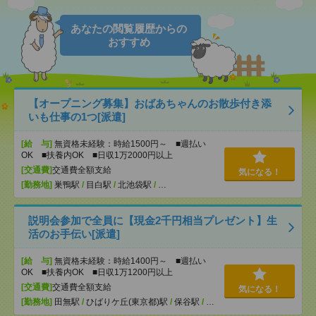
あなたの閲覧履歴からの
おすすめ
【オープニング募集】おばあちゃんのお散歩付き添
いも仕事の1つ[派遣]
[給 与]
無資格未経験：時給1500円～ ■週払い
OK ■扶養内OK ■日収1万2000円以上
[交通費]
交通費全額支給
気になる！
[勤務地]
巣鴨駅
/
目白駅
/
北池袋駅
/
…
説明会参加で全員に【現金2千円相当プレゼント】生
活のお手伝い[派遣]
[給 与]
無資格未経験：時給1400円～ ■週払い
OK ■扶養内OK ■日収1万1200円以上
[交通費]
交通費全額支給
気になる！
[勤務地]
田無駅
/
ひばりケ丘(東京都)駅
/
保谷駅
/
…