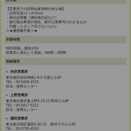
持ち物
【営業所での説明会参加時の持ち物】
・証明写真×2（4×3cm）
・身分証明書（運転免許証など）
・銀行振込希望の場合、銀行口座番号のわかるもの
・印鑑（スタンプ式でないもの）
☆★履歴書不要☆★
所要時間
WEB登録…最短10分
営業所に来社して登録…1時間～2時間
登録場所
渋谷営業所
東京都渋谷区神南1-9-2 大畠ビル5F
TEL：03-5428-4510
担当：採用センター
上野営業所
東京都台東区東上野3-15-12 野本ビル8F
TEL：03-5817-5121
担当：採用センター
蒲田営業所
東京都大田区蒲田5-30-15 第20下川ビル6F
TEL：03-3735-4510