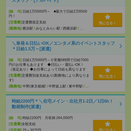
スタッフ＊[アルバイト]
[給 与]
日給1万5000円～ ■最大で日給2万8500
円！
[交通費]
交通費規定支給
気になる！
[勤務地]
横浜駅
/
みなとみらい駅
/
西横浜駅
/
…
＼単発＆日払いOK／エンタメ系のイベントスタッフ
＊日給1.5万～[派遣]
[給 与]
日給1万5000円～※実働5時間で日給7000
円のお仕事もあります ◆日払い・週払いOK！
（規定あり）◆お仕事によって日給も異なります
[交通費]
交通費別途支給あり(勤務地により異なりま
気になる！
す)
[勤務地]
中野(東京都)駅
/
中野坂上駅
/
東中野駅
/
…
時給2200円＊＼在宅メイン・出社月1-2日／1日6h！
動画制作[派遣]
[給 与]
時給2200円 月収例 264,000円
[交通費]
全額支給
[月収例]
25～30万円
気になる！