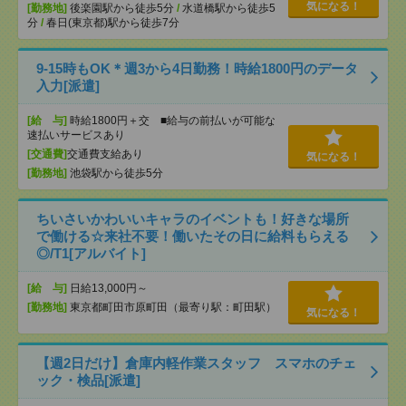
気になる！
[勤務地]
後楽園駅から徒歩5分
/
水道橋駅から徒歩5
分
/
春日(東京都)駅から徒歩7分
9-15時もOK＊週3から4日勤務！時給1800円のデータ
入力[派遣]
[給 与]
時給1800円＋交 ■給与の前払いが可能な
速払いサービスあり
[交通費]
交通費支給あり
気になる！
[勤務地]
池袋駅から徒歩5分
ちいさいかわいいキャラのイベントも！好きな場所
で働ける☆来社不要！働いたその日に給料もらえる
◎/T1[アルバイト]
[給 与]
日給13,000円～
[勤務地]
東京都町田市原町田（最寄り駅：町田駅）
気になる！
【週2日だけ】倉庫内軽作業スタッフ スマホのチェ
ック・検品[派遣]