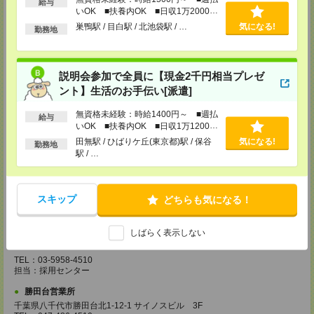
越谷営業所
給与
いOK ■扶養内OK ■日収1万2000円
埼玉県越谷市南越谷1-16-8 イーストサンビル5 5F
以上
TEL：048-990-4510
巣鴨駅 / 目白駅 / 北池袋駅 / …
気になる!
勤務地
担当：採用センター
錦糸町営業所
東京都墨田区江東橋4-19-3 錦糸町ミハマビル 3F
説明会参加で全員に【現金2千円相当プレゼ
TEL：03-5669-4522
ント】生活のお手伝い[派遣]
担当：採用センター
新宿営業所
無資格未経験：時給1400円～ ■週払
給与
いOK ■扶養内OK ■日収1万1200円
東京都新宿区西新宿1-8-1 新宿ビルディング5Ｆ
TEL：03-6911-4510
以上
田無駅 / ひばりケ丘(東京都)駅 / 保谷
気になる!
勤務地
担当：採用センター
駅 / …
立川営業所
東京都立川市曙町2-31-15 日住金立川ビル3F
TEL：042-540-7331
スキップ
どちらも気になる！
担当：採用センター
池袋営業所
しばらく表示しない
東京都豊島区南池袋2-27-16 近藤ビル4F
TEL：03-5958-4510
担当：採用センター
勝田台営業所
千葉県八千代市勝田台北1-12-1 サイノスビル 3F