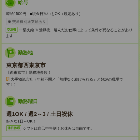
給与
時給1500円 ■現金日払いもOK（規定あり）
交通費別途支給あり
一部支給 ※登録後、選んだお仕事によって条件が異なることがあり
交通費
ます
勤務地
東京都西東京市
【西東京市】勤務地多数！
大手物流会社（年齢不問／「無理なく続けられる」と好評の職場で
す！）
勤務曜日
週1OK / 週2～3 / 土日祝休
好きな1日～OK！
シフトは自己申告制！お休みは自由です。
休日休暇