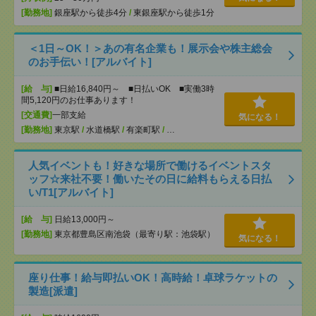
[勤務地]
銀座駅から徒歩4分
/
東銀座駅から徒歩1分
＜1日～OK！＞あの有名企業も！展示会や株主総会
のお手伝い！[アルバイト]
[給 与]
■日給16,840円～ ■日払いOK ■実働3時
間5,120円のお仕事あります！
[交通費]
一部支給
気になる！
[勤務地]
東京駅
/
水道橋駅
/
有楽町駅
/
…
人気イベントも！好きな場所で働けるイベントスタ
ッフ☆来社不要！働いたその日に給料もらえる日払
い/T1[アルバイト]
[給 与]
日給13,000円～
[勤務地]
東京都豊島区南池袋（最寄り駅：池袋駅）
気になる！
座り仕事！給与即払いOK！高時給！卓球ラケットの
製造[派遣]