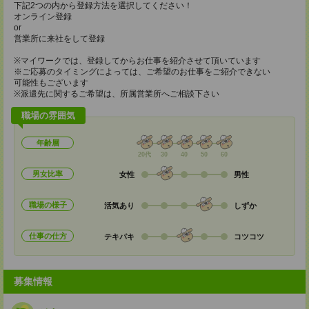
下記2つの内から登録方法を選択してください！
オンライン登録
or
営業所に来社をして登録
※マイワークでは、登録してからお仕事を紹介させて頂いています
※ご応募のタイミングによっては、ご希望のお仕事をご紹介できない
可能性もございます
※派遣先に関するご希望は、所属営業所へご相談下さい
職場の雰囲気
年齢層
20代
30
40
50
60
男女比率
女性
男性
職場の様子
活気あり
しずか
仕事の仕方
テキパキ
コツコツ
募集情報