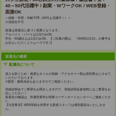
40～50代活躍中 / 副業・WワークOK / WEB登録・
面接OK
＜経験・学歴・年齢不問（60代も活躍中！）＞
※高校生不可
派遣は派遣法に基づく就業となります。
アルバイト・パートは1日のみOK。
学生・60歳以上は1日のみOK。【ご応募の際は、「2690811210」の番号を
お伝えいただくとスムーズです♪】
派遣先の概要
配属先について
混入を防ぐため・過度なネイルの装飾・アクセサリー類は原則禁止にさせて
いただいております。
※髪型・服装自由もありますのでご相談ください。
登録説明会でご希望をお聞きしますので、登録説明会参加時にはご要望をお
話しください！
派遣先の確認は、所属営業所か関東コーディネートセンターへご連絡くださ
い
【注意事項】WEB登録を利用する新規スタッフは個別面談をいたしませ
ん。