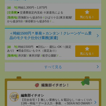
[給 与]
時給1,300円～1,875円
[交通費]
■ 交通費規定内支給 ※派遣先による
気になる！
[勤務地]
田無駅から徒歩5分
/
ひばりケ丘(東京都)駅
から徒歩5分
/
保谷駅から徒歩5分
/
…
＜時給1500円＊単発＞カンタン！クレーンゲーム景
品のモクモク仕分け業務[派遣]
[給 与]
時給1500円 ■日払い・週払いOK！(規定
あり) ■現金日払いもＯＫ（規定あり）
気になる！
[勤務地]
所沢駅
/
東所沢駅
/
航空公園駅
/
…
すべて見る
編集部イチオシ
【完全在宅！】難しい業務なし＆電話なし！ゆっくりの
11時～時短＊データ入力・事務、＜SEKAI NO OWARI＊