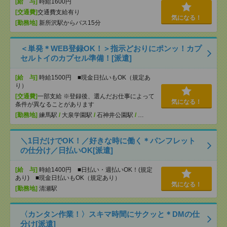
[給 与]
時給1600円
[交通費]
交通費支給有り
気になる！
[勤務地]
新所沢駅からバス15分
＜単発＊WEB登録OK！＞指示どおりにポンッ！カプ
セルトイのカプセル準備！[派遣]
[給 与]
時給1500円 ■現金日払いもOK（規定あ
り）
[交通費]
一部支給 ※登録後、選んだお仕事によって
気になる！
条件が異なることがあります
[勤務地]
練馬駅
/
大泉学園駅
/
石神井公園駅
/
…
＼1日だけでOK！／好きな時に働く＊パンフレット
の仕分け／日払いOK[派遣]
[給 与]
時給1400円 ■日払い・週払いOK！(規定
あり) ■現金日払いもOK（規定あり）
気になる！
[勤務地]
清瀬駅
〈カンタン作業！〉スキマ時間にサクッと＊DMの仕
分け[派遣]