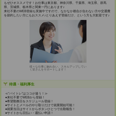
もぜひオススメです！お仕事は東京都、神奈川県、千葉県、埼玉県、群馬
県、茨城県、栃木県と関東一円にあります♪
来社不要のWEB登録も実施中ですので、なかなか都合が合わない方や交通費
を節約したい方にもおススメ♪とりあえず登録だけ、という方も大歓迎です♪
様々な仕事に触れ合い、スキルアップしてい
く皆さんをサポートします！
待遇・福利厚生
≪“バイトレ”はココが違う！≫
●来社不要でWEBから登録！
●希望勤務日をスケジュール登録！
●サイトとメールのやり取りだけで就業開始可能！
●就業当日はサイトからボタンひとつで出勤報告！
●サイトから日払い・週払い申請！