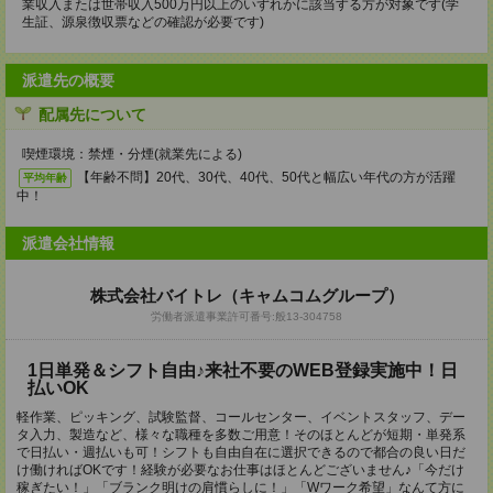
業収入または世帯収入500万円以上のいずれかに該当する方が対象です(学
生証、源泉徴収票などの確認が必要です)
派遣先の概要
配属先について
喫煙環境：禁煙・分煙(就業先による)
【年齢不問】20代、30代、40代、50代と幅広い年代の方が活躍
平均年齢
中！
派遣会社情報
株式会社バイトレ（キャムコムグループ）
労働者派遣事業許可番号:般13-304758
1日単発＆シフト自由♪来社不要のWEB登録実施中！日
払いOK
軽作業、ピッキング、試験監督、コールセンター、イベントスタッフ、デー
タ入力、製造など、様々な職種を多数ご用意！そのほとんどが短期・単発系
で日払い・週払いも可！シフトも自由自在に選択できるので都合の良い日だ
け働ければOKです！経験が必要なお仕事はほとんどございません♪「今だけ
稼ぎたい！」「ブランク明けの肩慣らしに！」「Wワーク希望」なんて方に