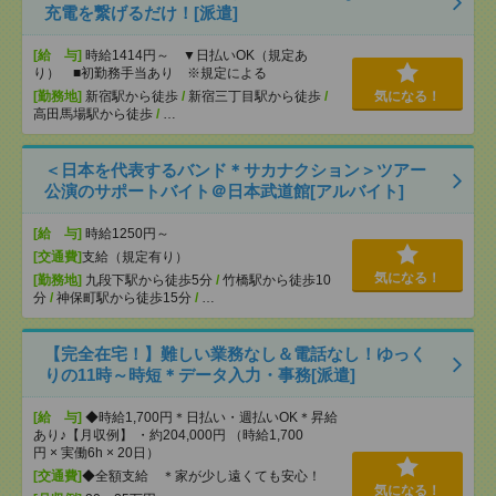
充電を繋げるだけ！[派遣]
[給 与]
時給1414円～ ▼日払いOK（規定あ
り） ■初勤務手当あり ※規定による
[勤務地]
新宿駅から徒歩
/
新宿三丁目駅から徒歩
/
気になる！
高田馬場駅から徒歩
/
…
＜日本を代表するバンド＊サカナクション＞ツアー
公演のサポートバイト＠日本武道館[アルバイト]
[給 与]
時給1250円～
[交通費]
支給（規定有り）
気になる！
[勤務地]
九段下駅から徒歩5分
/
竹橋駅から徒歩10
分
/
神保町駅から徒歩15分
/
…
【完全在宅！】難しい業務なし＆電話なし！ゆっく
りの11時～時短＊データ入力・事務[派遣]
[給 与]
◆時給1,700円＊日払い・週払いOK＊昇給
あり♪【月収例】 ・約204,000円 （時給1,700
円 × 実働6h × 20日）
[交通費]
◆全額支給 ＊家が少し遠くても安心！
気になる！