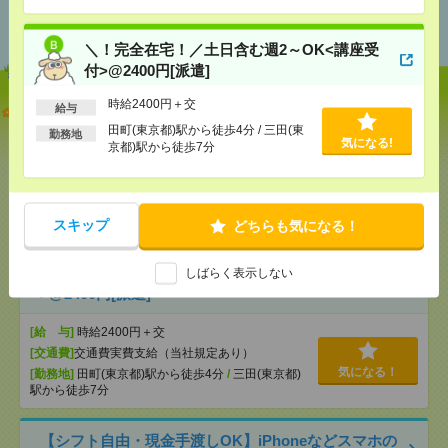
あなたの閲覧履歴からの
おすすめ
＼！完全在宅！／土日含む週2～OK<講座受
付>@2400円[派遣]
時給2400円＋交
【オープニング募集】おばあちゃんのお散歩付き添
給与
いも仕事の1つ[派遣]
田町(東京都)駅から徒歩4分 / 三田(東
勤務地
気になる!
京都)駅から徒歩7分
[給 与]
無資格未経験：時給1500円～ ■週払い
OK ■扶養内OK ■日収1万2000円以上
[交通費]
交通費全額支給
気になる！
スキップ
[勤務地]
巣鴨駅
/
目白駅
/
北池袋駅
/
…
どちらも気になる！
しばらく表示しない
＼！完全在宅！／土日含む週2～OK<講座受付
>@2400円[派遣]
[給 与]
時給2400円＋交
[交通費]
交通費実費支給（当社規定あり）
気になる！
[勤務地]
田町(東京都)駅から徒歩4分
/
三田(東京都)
駅から徒歩7分
【シフト自由・現金手渡しOK】iPhoneなどスマホの