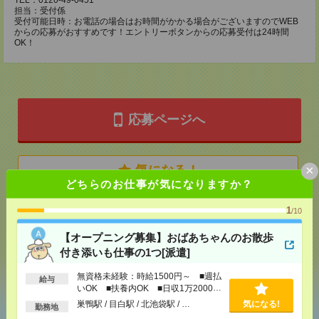
TEL：0120-49-0451
担当：受付係
受付可能日時：お電話の場合はお時間がかかる場合がございますのでWEB
からの応募がおすすめです！エントリーボタンからの応募受付は24時間
OK！
応募ページへ
×
気になる！
どちらのお仕事が気になりますか？
1
/10
メール
LINE
で送る
で送る
【オープニング募集】おばあちゃんのお散歩
付き添いも仕事の1つ[派遣]
シェア
ツイート
ブックマーク
無資格未経験：時給1500円～ ■週払
給与
いOK ■扶養内OK ■日収1万2000円
以上
巣鴨駅 / 目白駅 / 北池袋駅 / …
気になる!
勤務地