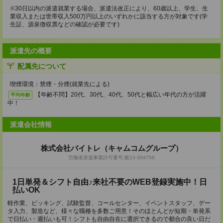
※30日以内の派遣就業する場合、派遣法改正により、60歳以上、学生、生
業収入または世帯収入500万円以上のいずれかに該当する方が対象です(学
生証、源泉徴収票などの確認が必要です)
派遣先の概要
配属先について
喫煙環境：禁煙・分煙(就業先による)
【年齢不問】20代、30代、40代、50代と幅広い年代の方が活躍
平均年齢
中！
派遣会社情報
株式会社バイトレ（キャムコムグループ）
労働者派遣事業許可番号:般13-304758
1日単発＆シフト自由♪来社不要のWEB登録実施中！日
払いOK
軽作業、ピッキング、試験監督、コールセンター、イベントスタッフ、デー
タ入力、製造など、様々な職種を多数ご用意！そのほとんどが短期・単発系
で日払い・週払いも可！シフトも自由自在に選択できるので都合の良い日だ