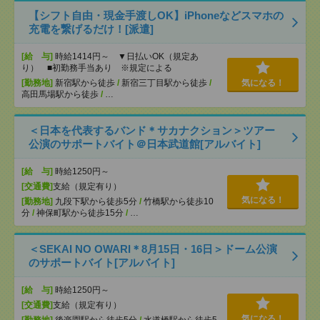
【シフト自由・現金手渡しOK】iPhoneなどスマホの
充電を繋げるだけ！[派遣]
[給 与]
時給1414円～ ▼日払いOK（規定あ
り） ■初勤務手当あり ※規定による
[勤務地]
新宿駅から徒歩
/
新宿三丁目駅から徒歩
/
気になる！
高田馬場駅から徒歩
/
…
＜日本を代表するバンド＊サカナクション＞ツアー
公演のサポートバイト＠日本武道館[アルバイト]
[給 与]
時給1250円～
[交通費]
支給（規定有り）
気になる！
[勤務地]
九段下駅から徒歩5分
/
竹橋駅から徒歩10
分
/
神保町駅から徒歩15分
/
…
＜SEKAI NO OWARI＊8月15日・16日＞ドーム公演
のサポートバイト[アルバイト]
[給 与]
時給1250円～
[交通費]
支給（規定有り）
気になる！