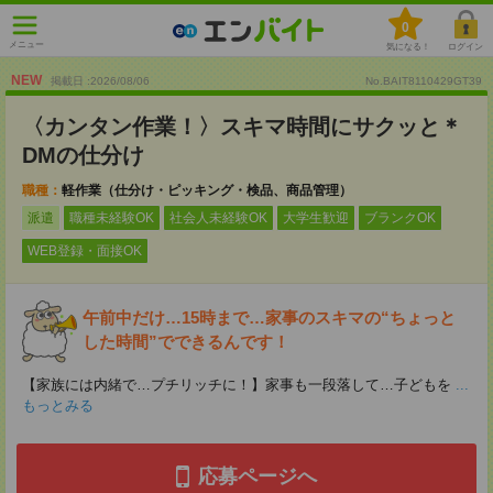
0
メニュー
気になる！
ログイン
NEW
掲載日 :2026
/
08
/
06
No.BAIT8110429GT39
〈カンタン作業！〉スキマ時間にサクッと＊
DMの仕分け
職種：
軽作業（仕分け・ピッキング・検品、商品管理）
派遣
職種未経験OK
社会人未経験OK
大学生歓迎
ブランクOK
WEB登録・面接OK
午前中だけ…15時まで…家事のスキマの“ちょっと
した時間”でできるんです！
【家族には内緒で…プチリッチに！】家事も一段落して…子どもを
...
もっとみる
応募ページへ