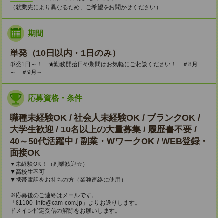
（就業先により異なるため、ご希望をお聞かせください）
期間
単発（10日以内・1日のみ）
単発1日～！ ★勤務開始日や期間はお気軽にご相談ください！ ＃8月
～ ＃9月～
応募資格・条件
職種未経験OK / 社会人未経験OK / ブランクOK /
大学生歓迎 / 10名以上の大量募集 / 履歴書不要 /
40～50代活躍中 / 副業・WワークOK / WEB登録・
面接OK
▼未経験OK！（副業歓迎☆）
▼高校生不可
▼携帯電話をお持ちの方（業務連絡に使用）
※応募後のご連絡はメールです。
「81100_info@cam-com.jp」よりお送りします。
ドメイン指定受信の解除をお願いします。