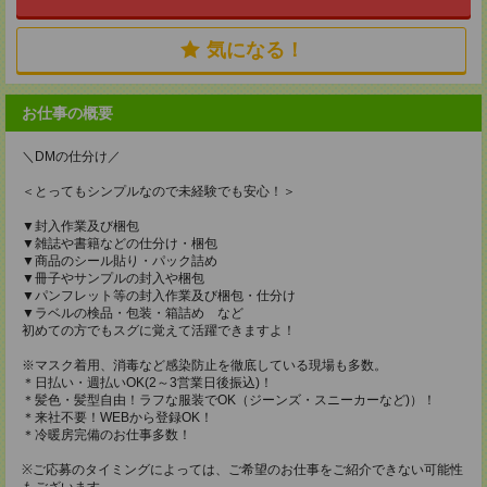
気になる！
お仕事の概要
＼DMの仕分け／
＜とってもシンプルなので未経験でも安心！＞
▼封入作業及び梱包
▼雑誌や書籍などの仕分け・梱包
▼商品のシール貼り・パック詰め
▼冊子やサンプルの封入や梱包
▼パンフレット等の封入作業及び梱包・仕分け
▼ラベルの検品・包装・箱詰め など
初めての方でもスグに覚えて活躍できますよ！
※マスク着用、消毒など感染防止を徹底している現場も多数。
＊日払い・週払いOK(2～3営業日後振込)！
＊髪色・髪型自由！ラフな服装でOK（ジーンズ・スニーカーなど)）！
＊来社不要！WEBから登録OK！
＊冷暖房完備のお仕事多数！
※ご応募のタイミングによっては、ご希望のお仕事をご紹介できない可能性