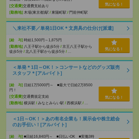
気になる！
[交通費]
交通費支給あり
[勤務地]
木場(東京都)駅
/
東陽町駅
/
門前仲町駅
＼来社不要／単発1日OK＊文房具の仕分け[派遣]
[給 与]
時給1,500円～1,875円
[勤務地]
八王子駅から徒歩5分
/
京王八王子駅から
気になる！
徒歩5分
/
北八王子駅から徒歩5分
/
…
＜単発＊1日～OK！＞コンサートなどのグッズ販売
スタッフ＊[アルバイト]
[給 与]
日給1万5000円～ ■最大で日給2万8500
円！
[交通費]
交通費規定支給
気になる！
[勤務地]
横浜駅
/
みなとみらい駅
/
西横浜駅
/
…
＜1日～OK！＞あの有名企業も！展示会や株主総会
のお手伝い！[アルバイト]
[給 与]
■日給16,840円～ ■日払いOK ■実働3時