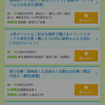
短時間シフトあり！WEBでサクッと登録OK＊クッキ
ーなどの仕分け[派遣]
[給 与]
時給1500円 ■日払い・週払いOK！(規定
あり) ■現金日払いもOK(規定あり)
気になる！
[勤務地]
新宿駅
/
新宿三丁目駅
人気イベントも！好きな場所で働けるイベントスタ
ッフ☆来社不要！働いたその日に給料もらえる日払
い/T1[アルバイト]
[給 与]
日給13,000円～
[勤務地]
東京都豊島区南池袋（最寄り駅：池袋駅）
気になる！
座り仕事！高時給！土日休み！日勤のお仕事！製品
の封入・梱包[派遣]
[給 与]
時給1310円
[交通費]
交通費支給有り
気になる！
[勤務地]
土呂駅から徒歩13分