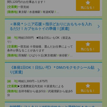
間5,120円のお仕事あります！
[交通費]
一部支給
気になる！
[勤務地]
東京駅
/
水道橋駅
/
有楽町駅
/
…
＜単発＊シニア応援＞指示どおりにおもちゃを入れ
るだけ！カプセルトイの準備！[派遣]
[給 与]
時給1500円 ■現金日払いもOK（規定あ
り）
[交通費]
一部支給 ※登録後、選んだお仕事によって
気になる！
条件が異なることがあります
[勤務地]
田無駅
/
ひばりケ丘(東京都)駅
/
保谷駅
/
…
《単発1日OK！日払い可》＊DMのモクモクシール貼
り[派遣]
[給 与]
時給1,300円～1,875円
[交通費]
■ 交通費規定内支給 ※派遣先による
気になる！
[勤務地]
吉祥寺駅から徒歩5分
/
武蔵境駅から徒歩5
分