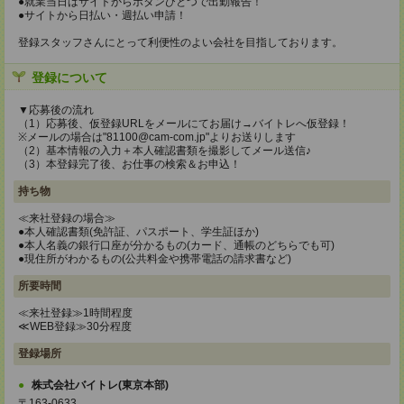
●就業当日はサイトからボタンひとつで出勤報告！
●サイトから日払い・週払い申請！
登録スタッフさんにとって利便性のよい会社を目指しております。
登録について
▼応募後の流れ
（1）応募後、仮登録URLをメールにてお届け→バイトレへ仮登録！
※メールの場合は"81100@cam-com.jp"よりお送りします
（2）基本情報の入力＋本人確認書類を撮影してメール送信♪
（3）本登録完了後、お仕事の検索＆お申込！
持ち物
≪来社登録の場合≫
●本人確認書類(免許証、パスポート、学生証ほか)
●本人名義の銀行口座が分かるもの(カード、通帳のどちらでも可)
●現住所がわかるもの(公共料金や携帯電話の請求書など)
所要時間
≪来社登録≫1時間程度
≪WEB登録≫30分程度
登録場所
株式会社バイトレ(東京本部)
〒163-0633