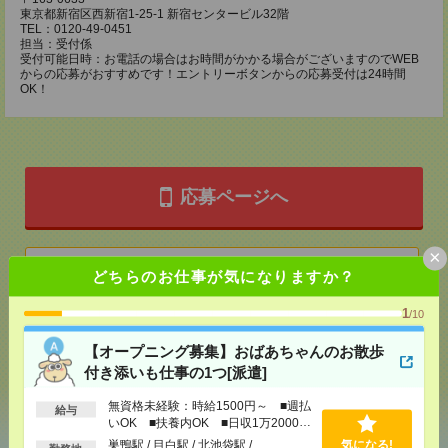
東京都新宿区西新宿1-25-1 新宿センタービル32階
TEL：0120-49-0451
担当：受付係
受付可能日時：お電話の場合はお時間がかかる場合がございますのでWEB
からの応募がおすすめです！エントリーボタンからの応募受付は24時間
OK！
応募ページへ
×
気になる！
どちらのお仕事が気になりますか？
1
/10
メール
LINE
で送る
で送る
【オープニング募集】おばあちゃんのお散歩
付き添いも仕事の1つ[派遣]
シェア
ツイート
ブックマーク
無資格未経験：時給1500円～ ■週払
給与
いOK ■扶養内OK ■日収1万2000円
以上
巣鴨駅 / 目白駅 / 北池袋駅 / …
気になる!