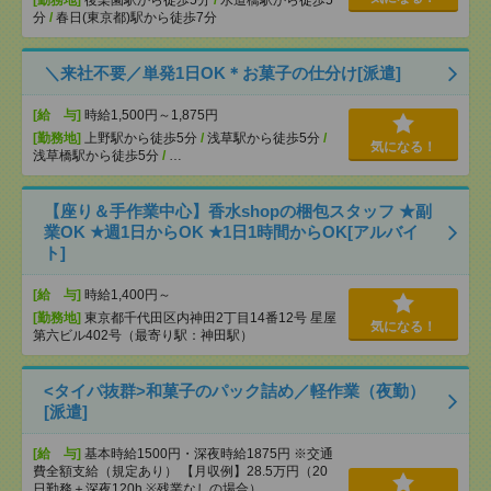
[勤務地]
後楽園駅から徒歩5分
/
水道橋駅から徒歩5
分
/
春日(東京都)駅から徒歩7分
＼来社不要／単発1日OK＊お菓子の仕分け[派遣]
[給 与]
時給1,500円～1,875円
[勤務地]
上野駅から徒歩5分
/
浅草駅から徒歩5分
/
気になる！
浅草橋駅から徒歩5分
/
…
【座り＆手作業中心】香水shopの梱包スタッフ ★副
業OK ★週1日からOK ★1日1時間からOK[アルバイ
ト]
[給 与]
時給1,400円～
[勤務地]
東京都千代田区内神田2丁目14番12号 星屋
気になる！
第六ビル402号（最寄り駅：神田駅）
<タイパ抜群>和菓子のパック詰め／軽作業（夜勤）
[派遣]
[給 与]
基本時給1500円・深夜時給1875円 ※交通
費全額支給（規定あり） 【月収例】28.5万円（20
日勤務＋深夜120h ※残業なしの場合）