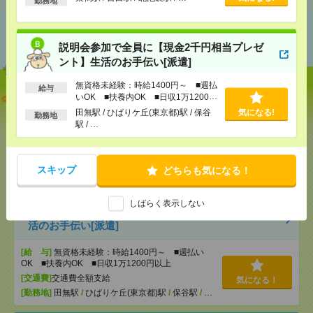
勤務地
あなたの閲覧履歴からの
おすすめ
説明会参加で全員に【現金2千円相当プレゼ
ント】生活のお手伝い[派遣]
無資格未経験：時給1400円～ ■週払
給与
【オープニング募集】おばあちゃんのお散歩付き添
いOK ■扶養内OK ■日収1万1200円
いも仕事の1つ[派遣]
以上
田無駅 / ひばりケ丘(東京都)駅 / 保谷
気になる!
勤務地
駅 / …
[給 与]
無資格未経験：時給1500円～ ■週払い
OK ■扶養内OK ■日収1万2000円以上
[交通費]
交通費全額支給
気になる！
スキップ
どちらも気になる！
[勤務地]
巣鴨駅
/
目白駅
/
北池袋駅
/
…
しばらく表示しない
説明会参加で全員に【現金2千円相当プレゼント】生
活のお手伝い[派遣]
[給 与]
無資格未経験：時給1400円～ ■週払い
OK ■扶養内OK ■日収1万1200円以上
[交通費]
交通費全額支給
気になる！
[勤務地]
田無駅
/
ひばりケ丘(東京都)駅
/
保谷駅
/
…