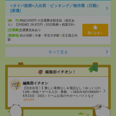
<タイパ抜群>入出荷・ピッキング／軽作業（日勤）
[派遣]
[給 与]
時給1450円 ※交通費全額支給（規定あ
り） 【月収例】26.8万円（20日勤務＋残業20h）
[交通費]
交通費支給あり
気になる！
[勤務地]
松が谷駅
/
大塚・帝京大学駅
/
京王堀之内
駅
すべて見る
編集部イチオシ
【完全在宅！】難しい業務なし＆電話なし！ゆっくりの
11時～時短＊データ入力・事務、＜SEKAI NO OWARI＊
8月15日・16日＞ドーム公演のサポートバイトなど
(8/7UP!)