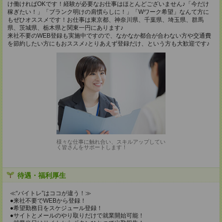
け働ければOKです！経験が必要なお仕事はほとんどございません♪「今だけ
稼ぎたい！」「ブランク明けの肩慣らしに！」「Wワーク希望」なんて方に
もぜひオススメです！お仕事は東京都、神奈川県、千葉県、埼玉県、群馬
県、茨城県、栃木県と関東一円にあります♪
来社不要のWEB登録も実施中ですので、なかなか都合が合わない方や交通費
を節約したい方にもおススメ♪とりあえず登録だけ、という方も大歓迎です♪
様々な仕事に触れ合い、スキルアップしてい
く皆さんをサポートします！
待遇・福利厚生
≪“バイトレ”はココが違う！≫
●来社不要でWEBから登録！
●希望勤務日をスケジュール登録！
●サイトとメールのやり取りだけで就業開始可能！