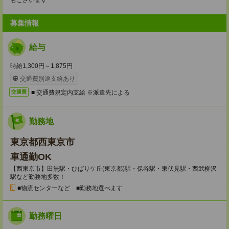
もございます
募集情報
給与
時給1,300円～1,875円
交通費別途支給あり
■ 交通費規定内支給 ※派遣先による
交通費
勤務地
東京都西東京市
車通勤OK
【西東京市】田無駅・ひばりケ丘(東京都)駅・保谷駅・東伏見駅・西武柳沢
駅など勤務地多数！
■物流センターなど ■勤務地選べます
勤務曜日