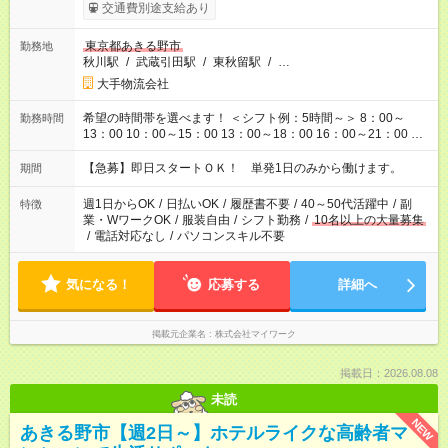
交通費別途支給あり
東京都あきる野市
勤務地
秋川駅
/
武蔵引田駅
/
東秋留駅
/
…
大手物流会社
希望の時間帯を選べます！ ＜シフト例：5時間～＞ 8：00～
勤務時間
13：00 10：00～15：00 13：00～18：00 16：00～21：00 ＜
シフト例：8時間～＞ ・10：00～19：00 ・13：00～22：00 ・
22：00～翌6：00 など！是非ご希望をお聞かせください！
【急募】即日スタートＯＫ！ 単発1日のみから働けます。
期間
週1日からOK
/
日払いOK
/
履歴書不要
/
40～50代活躍中
/
副
特徴
業・WワークOK
/
服装自由
/
シフト勤務
/
10名以上の大量募集
/
電話対応なし
/
パソコンスキル不要
気になる！
応募する
詳細へ
掲載元企業名
株式会社マイワーク
掲載日：2026.08.08
未読
NEW
あきる野市【週2日～】ホテルライクな高齢者マ