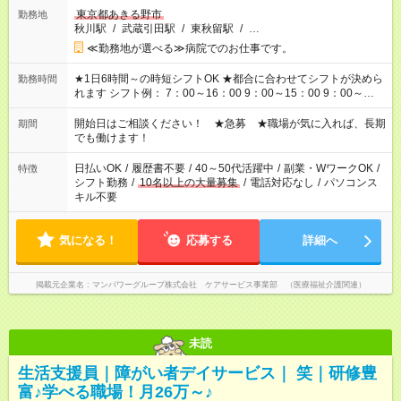
東京都あきる野市
勤務地
秋川駅
/
武蔵引田駅
/
東秋留駅
/
…
≪勤務地が選べる≫病院でのお仕事です。
★1日6時間～の時短シフトOK ★都合に合わせてシフトが決めら
勤務時間
れます シフト例： 7：00～16：00 9：00～15：00 9：00～
18：00 11：00～20：00 など ※Wワークの場合、他のお仕事と
合わせ週40時間超の就業はご案内できません ※法令に基づき、
開始日はご相談ください！ ★急募 ★職場が気に入れば、長期
期間
週20時間以上勤務は社会保険への加入対象となります ※労働者
でも働けます！
派遣法（日雇い派遣の原則禁止）により、短時間・短期間の就
業はご案内が難しい場合があります
日払いOK
/
履歴書不要
/
40～50代活躍中
/
副業・WワークOK
/
特徴
シフト勤務
/
10名以上の大量募集
/
電話対応なし
/
パソコンス
キル不要
気になる！
応募する
詳細へ
掲載元企業名
マンパワーグループ株式会社 ケアサービス事業部 （医療福祉介護関連）
未読
生活支援員｜障がい者デイサービス｜ 笑｜研修豊
富♪学べる職場！月26万～♪