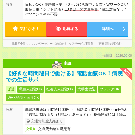
日払いOK
/
履歴書不要
/
40～50代活躍中
/
副業・WワークOK
/
特徴
服装自由
/
シフト勤務
/
10名以上の大量募集
/
電話対応なし
/
パソコンスキル不要
気になる！
応募する
詳細へ
掲載元企業名
マンパワーグループ株式会社 ケアサービス事業部 （医療福祉介護関連）
掲載日：2026.08.09
未読
NEW
【好きな時間曜日で働ける】電話面談OK！病院
での生活サポ
派遣
職種未経験OK
社会人未経験OK
大学生歓迎
ブランクOK
WEB登録・面接OK
無資格未経験：時給1600円～ 経験者：時給1800円～★日払い
給与
／週払い制度あり（月払いも選べます）※稼働開始時は手続き完
了次第のお支払いとなります。
交通費別途支給あり
交通費支給※規定有
交通費