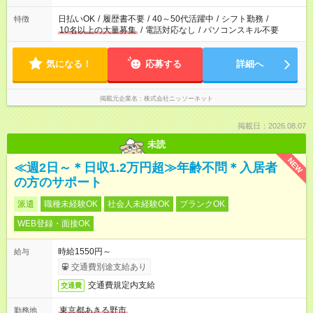
日払いOK
/
履歴書不要
/
40～50代活躍中
/
シフト勤務
/
特徴
10名以上の大量募集
/
電話対応なし
/
パソコンスキル不要
気になる！
応募する
詳細へ
掲載元企業名
株式会社ニッソーネット
掲載日：2026.08.07
未読
NEW
≪週2日～＊日収1.2万円超≫年齢不問＊入居者
の方のサポート
派遣
職種未経験OK
社会人未経験OK
ブランクOK
WEB登録・面接OK
時給1550円～
給与
交通費別途支給あり
交通費規定内支給
交通費
東京都あきる野市
勤務地