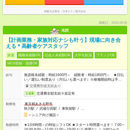
掲載元企業名
日本テクノ株式会社
掲載日：2026.08.05
未読
【計画業務・家族対応ナシも叶う】現場に向き合
える＊高齢者ケアスタッフ
派遣
職種未経験OK
社会人未経験OK
大学生歓迎
ブランクOK
WEB登録・面接OK
無資格未経験：時給1600円～ 経験者：時給1800円～ ★日払
給与
い／週払い制度あり（月払いも選べます）※稼働開始時は手続き
完了次第のお支払いとなります。
交通費別途支給あり
交通費全額支給※規定有
交通費
東京都あきる野市
勤務地
秋川駅
/
武蔵引田駅
/
東秋留駅
/
…
＜シニア向け施設＞
★1日6時間～の時短シフトOK ★スタート時間選べます！ 7:00～
勤務時間
16:00 9:00～17:00 11:00～19:00 など 残業なし！ ※Wワークの