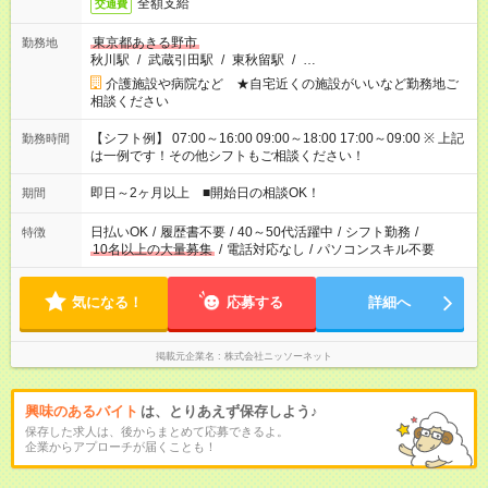
全額支給
交通費
東京都あきる野市
勤務地
秋川駅
/
武蔵引田駅
/
東秋留駅
/
…
介護施設や病院など ★自宅近くの施設がいいなど勤務地ご
相談ください
【シフト例】 07:00～16:00 09:00～18:00 17:00～09:00 ※ 上記
勤務時間
は一例です！その他シフトもご相談ください！
即日～2ヶ月以上 ■開始日の相談OK！
期間
日払いOK
/
履歴書不要
/
40～50代活躍中
/
シフト勤務
/
特徴
10名以上の大量募集
/
電話対応なし
/
パソコンスキル不要
気になる！
応募する
詳細へ
掲載元企業名
株式会社ニッソーネット
興味のあるバイト
は、とりあえず保存しよう♪
保存した求人は、後からまとめて応募できるよ。
企業からアプローチが届くことも！