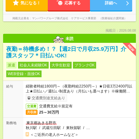
気になる！
応募する
詳細へ
掲載元企業名
マンパワーグループ株式会社 ケアサービス事業部 （医療福祉介護関連）
掲載日：2026.08.08
未読
NEW
夜勤＝待機多め！？【週2日で月収25.9万円】介
護スタッフ＊日払いOK!
派遣
社会人未経験OK
大学生歓迎
ブランクOK
WEB登録・面接OK
経験者時給1800円～（夜勤時給2250円～）★日収3万2400円以
給与
上★日払い／週払い制度あり（月払いも選べます）※稼働開始時
は手続き完了次第のお支払いとなります。
交通費別途支給あり
交通費支給※規定有
交通費
25～30万円
月収例
東京都あきる野市
勤務地
秋川駅
/
武蔵引田駅
/
東秋留駅
/
…
＜ご近所の老人ホームなど＞