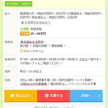
WEB登録・面接OK
無資格の方：時給1530円～1912円 / 介護福祉士：時給1830円～
給与
2287円 / 初任者以上：時給1730円～2162円
交通費別途支給あり
全額支給
交通費
25～30万円
月収例
東京都あきる野市
勤務地
秋川駅
/
武蔵引田駅
/
東秋留駅
/
…
グループホーム
07:00～16:00 09:00～18:00 17:00～09:00 ※ 上記は一例です！
勤務時間
その他シフトもご相談ください！
即日～2ヶ月以上
期間
日払いOK
/
履歴書不要
/
40～50代活躍中
/
シフト勤務
/
特徴
10名以上の大量募集
/
電話対応なし
/
パソコンスキル不要
気になる！
応募する
詳細へ
掲載元企業名
株式会社ニッソーネット