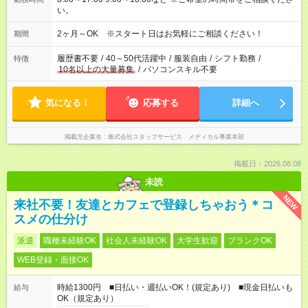
い。
2ヶ月～OK ※スタート日はお気軽にご相談ください！
期間
履歴書不要
/
40～50代活躍中
/
服装自由
/
シフト勤務
/
特徴
10名以上の大量募集
/
パソコンスキル不要
気になる！
応募する
詳細へ
掲載元企業名
株式会社スタッフサービス メディカル事業本部
掲載日：2026.08.08
未読
NEW
来社不要！友達とカフェで登録しちゃおう＊コ
スメの仕分け
派遣
職種未経験OK
社会人未経験OK
大学生歓迎
ブランクOK
WEB登録・面接OK
時給1300円 ■日払い・週払いOK！(規定あり) ■現金日払いも
給与
OK（規定あり）