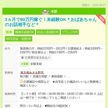
掲載日：2026.08.07
未読
NEW
3ヵ月で80万円稼ぐ！未経験OK＊おばあちゃん
のお話相手など＊
派遣
職種未経験OK
社会人未経験OK
ブランクOK
WEB登録・面接OK
無資格の方：時給1530円～1912円 / 介護福祉士：時給1830円～
給与
2287円 / 初任者以上：時給1730円～2162円
交通費別途支給あり
全額支給
交通費
東京都あきる野市
勤務地
秋川駅
/
武蔵引田駅
/
東秋留駅
/
…
介護施設や病院など ★自宅近くの施設がいいなど勤務地ご
相談ください
【シフト例】 07:00～16:00 09:00～18:00 17:00～09:00 ※ 上記
勤務時間
は一例です！その他シフトもご相談ください！
即日～2ヶ月以上 ■開始日の相談OK！
期間