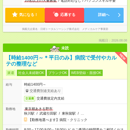
10名以上の大量募集
/
電話対応なし
/
パソコンスキル不要
気になる！
応募する
詳細へ
掲載元企業名
日研トータルソーシング株式会社 メディカルケア事業部
掲載日：2026.08.08
未読
NEW
【時給1400円～＊平日のみ】病院で受付やカル
テの整理など
派遣
社会人未経験OK
ブランクOK
WEB登録・面接OK
時給1400円～
給与
交通費別途支給あり
交通費規定内支給
交通費
東京都あきる野市
勤務地
秋川駅
/
武蔵引田駅
/
東秋留駅
/
…
【勤務地選べます】病院・クリニック
8:00～17:00 9:00～18:00など ※ご希望の時間帯をご相談くださ
勤務時間