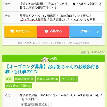
たくない」 など、ご希望を教えてくださいね。 ※Wワーク希望
【現在も積極採用中！急募！】2カ月～ ■ご応募から最短2～3
期間
の方へ 今ご覧のお仕事で希望する勤務時間と、もう1つのお仕事
日後の就業も相談可能です！
の勤務時間。 合計で週40時間を超える場合は応募できません。
履歴書不要
/
40～50代活躍中
/
服装自由
/
シフト勤務
/
特徴
10名以上の大量募集
/
電話対応なし
/
パソコンスキル不要
気になる！
応募する
詳細へ
掲載元企業名
日研トータルソーシング株式会社 メディカルケア事業部
掲載日：2026.08.04
未読
【オープニング募集】おばあちゃんのお散歩付き
添いも仕事の1つ
派遣
職種未経験OK
社会人未経験OK
ブランクOK
WEB登録・面接OK
無資格未経験：時給1400円～ ■週払いOK ■扶養内OK ■日収
給与
1万1200円以上
交通費別途支給あり