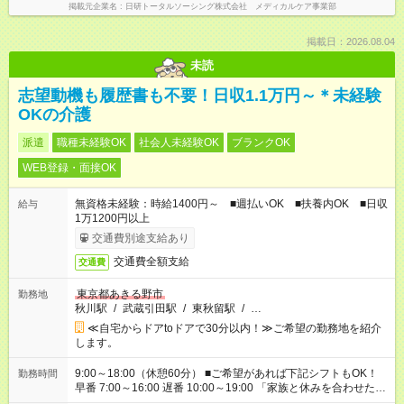
掲載元企業名
日研トータルソーシング株式会社 メディカルケア事業部
掲載日：2026.08.04
未読
志望動機も履歴書も不要！日収1.1万円～＊未経験
OKの介護
派遣
職種未経験OK
社会人未経験OK
ブランクOK
WEB登録・面接OK
無資格未経験：時給1400円～ ■週払いOK ■扶養内OK ■日収
給与
1万1200円以上
交通費別途支給あり
交通費全額支給
交通費
東京都あきる野市
勤務地
秋川駅
/
武蔵引田駅
/
東秋留駅
/
…
≪自宅からドアtoドアで30分以内！≫ご希望の勤務地を紹介
します。
9:00～18:00（休憩60分） ■ご希望があれば下記シフトもOK！
勤務時間
早番 7:00～16:00 遅番 10:00～19:00 「家族と休みを合わせた
い」 「余裕を持って夕飯の準備がしたい」 「できれば残業はし