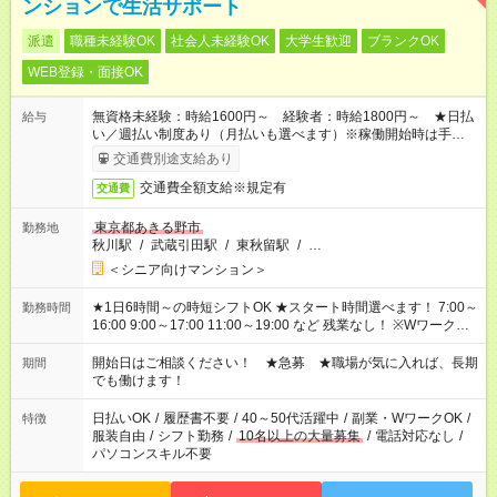
ンションで生活サポート
派遣
職種未経験OK
社会人未経験OK
大学生歓迎
ブランクOK
WEB登録・面接OK
無資格未経験：時給1600円～ 経験者：時給1800円～ ★日払
給与
い／週払い制度あり（月払いも選べます）※稼働開始時は手続き
完了次第のお支払いとなります。
交通費別途支給あり
交通費全額支給※規定有
交通費
東京都あきる野市
勤務地
秋川駅
/
武蔵引田駅
/
東秋留駅
/
…
＜シニア向けマンション＞
★1日6時間～の時短シフトOK ★スタート時間選べます！ 7:00～
勤務時間
16:00 9:00～17:00 11:00～19:00 など 残業なし！ ※Wワークの
場合、他のお仕事と合わせ週40時間超の就業はご案内できませ
ん ※法令に基づき、週20時間以上勤務は社会保険への加入対象
開始日はご相談ください！ ★急募 ★職場が気に入れば、長期
期間
となります ※労働者派遣法（日雇い派遣の原則禁止）により、
でも働けます！
短時間・短期間の就業はご案内が難しい場合があります
日払いOK
/
履歴書不要
/
40～50代活躍中
/
副業・WワークOK
/
特徴
服装自由
/
シフト勤務
/
10名以上の大量募集
/
電話対応なし
/
パソコンスキル不要