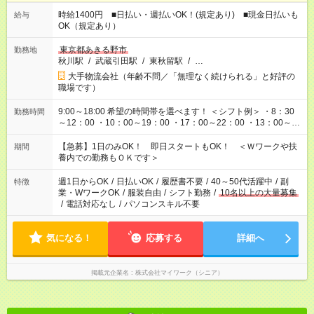
時給1400円 ■日払い・週払いOK！(規定あり) ■現金日払いも
給与
OK（規定あり）
東京都あきる野市
勤務地
秋川駅
/
武蔵引田駅
/
東秋留駅
/
…
大手物流会社（年齢不問／「無理なく続けられる」と好評の
職場です）
9:00～18:00 希望の時間帯を選べます！ ＜シフト例＞ ・8：30
勤務時間
～12：00 ・10：00～19：00 ・17：00～22：00 ・13：00～
22：00 ・22：00～翌6：00 など
【急募】1日のみOK！ 即日スタートもOK！ ＜Ｗワークや扶
期間
養内での勤務もＯＫです＞
週1日からOK
/
日払いOK
/
履歴書不要
/
40～50代活躍中
/
副
特徴
業・WワークOK
/
服装自由
/
シフト勤務
/
10名以上の大量募集
/
電話対応なし
/
パソコンスキル不要
気になる！
応募する
詳細へ
掲載元企業名
株式会社マイワーク（シニア）