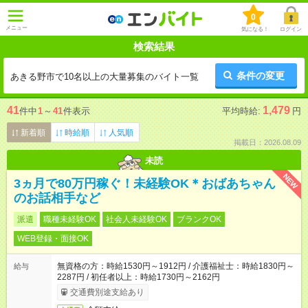
0
メニュー
気になる！
ログイン
検索結果
条件の変更
あきる野市で10名以上の大量募集のバイト一覧
41
1,479
件中
1
～
41
件表示
平均時給:
円
新着順
時給順
人気順
掲載日：2026.08.09
未読
NEW
3ヵ月で80万円稼ぐ！未経験OK＊おばあちゃん
のお話相手など
派遣
職種未経験OK
社会人未経験OK
ブランクOK
WEB登録・面接OK
無資格の方：時給1530円～1912円 / 介護福祉士：時給1830円～
給与
2287円 / 初任者以上：時給1730円～2162円
交通費別途支給あり