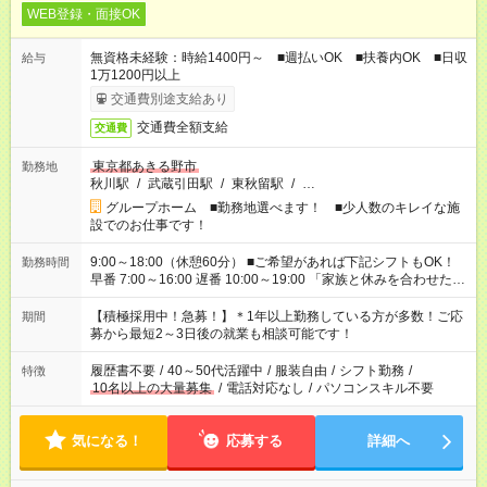
WEB登録・面接OK
無資格未経験：時給1400円～ ■週払いOK ■扶養内OK ■日収
給与
1万1200円以上
交通費別途支給あり
交通費全額支給
交通費
東京都あきる野市
勤務地
秋川駅
/
武蔵引田駅
/
東秋留駅
/
…
グループホーム ■勤務地選べます！ ■少人数のキレイな施
設でのお仕事です！
9:00～18:00（休憩60分） ■ご希望があれば下記シフトもOK！
勤務時間
早番 7:00～16:00 遅番 10:00～19:00 「家族と休みを合わせた
い」 「余裕を持って夕飯の準備がしたい」 「できれば残業はし
たくない」 など、ご希望を教えてくださいね。 ※Wワーク希望
【積極採用中！急募！】＊1年以上勤務している方が多数！ご応
期間
の方へ 今ご覧のお仕事で希望する勤務時間と、もう1つのお仕事
募から最短2～3日後の就業も相談可能です！
の勤務時間。 合計で週40時間を超える場合は応募できません。
履歴書不要
/
40～50代活躍中
/
服装自由
/
シフト勤務
/
特徴
10名以上の大量募集
/
電話対応なし
/
パソコンスキル不要
気になる！
応募する
詳細へ