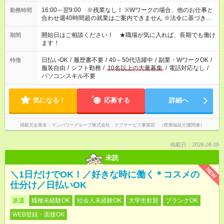
16:00～翌9:00 ※残業なし！ ※Wワークの場合、他のお仕事と
勤務時間
合わせ週40時間超の就業はご案内できません ※法令に基づき、
週20時間以上勤務は社会保険への加入対象となります ※労働者
派遣法（日雇い派遣の原則禁止）により、短時間・短期間の就
開始日はご相談ください！ ★職場が気に入れば、長期でも働け
期間
業はご案内が難しい場合があります
ます！
日払いOK
/
履歴書不要
/
40～50代活躍中
/
副業・WワークOK
/
特徴
服装自由
/
シフト勤務
/
10名以上の大量募集
/
電話対応なし
/
パソコンスキル不要
気になる！
応募する
詳細へ
掲載元企業名
マンパワーグループ株式会社 ケアサービス事業部 （医療福祉介護関連）
掲載日：2026.08.08
未読
NEW
＼1日だけでOK！／好きな時に働く＊コスメの
仕分け／日払いOK
派遣
職種未経験OK
社会人未経験OK
大学生歓迎
ブランクOK
WEB登録・面接OK