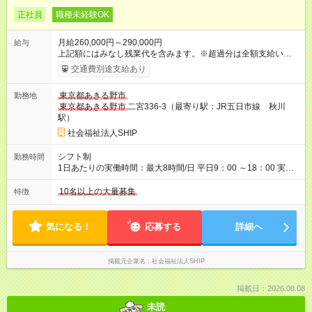
正社員
職種未経験OK
月給260,000円～290,000円
給与
上記額にはみなし残業代を含みます。※超過分は全額支給いたし
ます。 みなし残業代 40,000円 みなし残業時間 23時間 ■月給内
交通費別途支給あり
訳 基本給170,000円 職務手当❶10,000円 職務手当❷8,500円 固
定残業40,000円 (23ｈ/月） 住宅手当20,000円（一律） ライフ
東京都あきる野市
勤務地
プラン手当10,000円（一律） 処遇改善1,500円 ※別途、資格手
東京都あきる野市
二宮336-3（最寄り駅：JR五日市線 秋川
当・子供手当を上乗せ ※固定残業代超過分は全額支給 ■年収内訳
駅）
月額×12か月＋1年目賞与想定50万円 ■契約形態 試用期間6カ月
（その間は契約社員） ※試用期間中は職務手当❷なし・固定残
社会福祉法人SHIP
業40,000円 (24ｈ/月） ■各等級スタート時の基本給＋職務手当
❶❷＋ライフプラン手当＋処遇改善＋住宅手当＋役職手当 1等
シフト制
勤務時間
級 260,000円 2等級 267,100円 3等級 281,900円 4等級
1日あたりの実働時間：最大8時間/日 平日9：00 ～18：00 実働8
317,800円 主任 5等級 379,800円 サビ管 ︙ 8等級 426,000円
時間、休憩1時間 土日祝休み
サビ管 【試用期間】試用期間あり 試用期間の長さ：6ヶ月 ※ 雇
10名以上の大量募集
特徴
用形態と給与に、本採用時と異なる部分があります。 雇用形
態：中途採用（契約社員） 給与：月給 251,500円 ～ 281,500円
上記額にはみなし残業代を含みます。※超過分は全額支給いたし
気になる！
応募する
詳細へ
ます。 みなし残業代 40,000円 みなし残業時間 24時間
掲載元企業名
社会福祉法人SHIP
掲載日：2026.08.08
未読