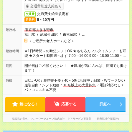
了次第のお支払いとなります。
交通費別途支給あり
交通費支給※規定有
交通費
5～10万円
月収例
東京都あきる野市
勤務地
秋川駅
/
武蔵引田駅
/
東秋留駅
/
…
＜ご近所の老人ホームなど＞
★1日6時間～の時短シフトOK ★もちろんフルタイムシフトも可
勤務時間
能 ★スタート時間選べます 7:00～16:00 9:00～18:00 11:00～
20:00 など 残業なし！ ※Wワークの場合、他のお仕事と合わせ
週40時間超の就業はご案内できません ※法令に基づき、週20時
開始日はご相談ください！ ★職場が気に入れば、長期でも働け
期間
間以上勤務は社会保険への加入対象となります ※労働者派遣法
ます！
（日雇い派遣の原則禁止）により、短時間・短期間の就業はご
案内が難しい場合があります
日払いOK
/
履歴書不要
/
40～50代活躍中
/
副業・WワークOK
/
特徴
服装自由
/
シフト勤務
/
10名以上の大量募集
/
電話対応なし
/
パソコンスキル不要
気になる！
応募する
詳細へ
掲載元企業名
マンパワーグループ株式会社 ケアサービス事業部 （医療福祉介護関連）