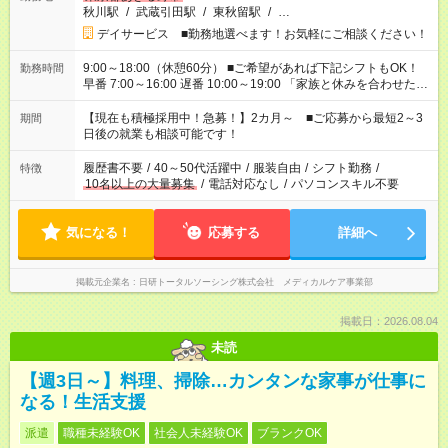
秋川駅
/
武蔵引田駅
/
東秋留駅
/
…
デイサービス ■勤務地選べます！お気軽にご相談ください！
9:00～18:00（休憩60分） ■ご希望があれば下記シフトもOK！
勤務時間
早番 7:00～16:00 遅番 10:00～19:00 「家族と休みを合わせた
い」 「余裕を持って夕飯の準備がしたい」 「できれば残業はし
たくない」 など、ご希望を教えてくださいね。 ※Wワーク希望
【現在も積極採用中！急募！】2カ月～ ■ご応募から最短2～3
期間
の方へ 今ご覧のお仕事で希望する勤務時間と、もう1つのお仕事
日後の就業も相談可能です！
の勤務時間。 合計で週40時間を超える場合は応募できません。
履歴書不要
/
40～50代活躍中
/
服装自由
/
シフト勤務
/
特徴
10名以上の大量募集
/
電話対応なし
/
パソコンスキル不要
気になる！
応募する
詳細へ
掲載元企業名
日研トータルソーシング株式会社 メディカルケア事業部
掲載日：2026.08.04
未読
【週3日～】料理、掃除…カンタンな家事が仕事に
なる！生活支援
派遣
職種未経験OK
社会人未経験OK
ブランクOK