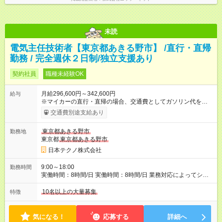
未読
電気主任技術者【東京都あきる野市】 /直行・直帰
勤務 / 完全週休２日制/独立支援あり
契約社員
職種未経験OK
月給296,600円～342,600円
給与
※マイカーの直行・直帰の場合、交通費としてガソリン代を支給
します。 【試用期間】試用期間あり 試用期間の長さ：3ヶ月 雇
交通費別途支給あり
用形態、給与は本採用時と同じです。
東京都あきる野市
勤務地
東京都
東京都あきる野市
日本テクノ株式会社
9:00～18:00
勤務時間
実働時間：8時間/日 実働時間：8時間/日 業務対応によってシフ
ト勤務もあります 勤務状況によっては土日祝日の作業出勤あ
り。 その場合、振替/代休の取得をして頂きます。
10名以上の大量募集
特徴
気になる！
応募する
詳細へ