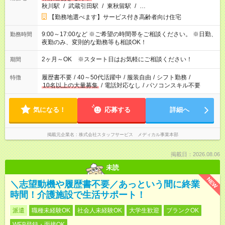
秋川駅
/
武蔵引田駅
/
東秋留駅
/
…
【勤務地選べます】サービス付き高齢者向け住宅
9:00～17:00など ※ご希望の時間帯をご相談ください。 ※日勤、
勤務時間
夜勤のみ、変則的な勤務等も相談OK！
2ヶ月～OK ※スタート日はお気軽にご相談ください！
期間
履歴書不要
/
40～50代活躍中
/
服装自由
/
シフト勤務
/
特徴
10名以上の大量募集
/
電話対応なし
/
パソコンスキル不要
気になる！
応募する
詳細へ
掲載元企業名
株式会社スタッフサービス メディカル事業本部
掲載日：2026.08.06
未読
NEW
＼志望動機や履歴書不要／あっという間に終業
時間！介護施設で生活サポート！
派遣
職種未経験OK
社会人未経験OK
大学生歓迎
ブランクOK
WEB登録・面接OK