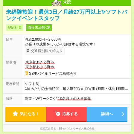
未読
未経験歓迎！週休3日／月給27万円以上✨ソフトバ
ンクイベントスタッフ
契約社員
職種未経験OK
時給2,000円～2,000円
給与
頑張りや成果をしっかり評価する環境です！
交通費別途支給あり
東京都あきる野市
勤務地
東京都あきる野市
SBモバイルサービス株式会社
シフト制
勤務時間
1日あたりの実働時間：最大8時間/日 ◎実働8時間・休憩1時間 ◎
残業は月平均5時間程度です
副業・WワークOK /
10名以上の大量募集
特徴
気になる！
応募する
詳細へ
掲載元企業名
SBモバイルサービス株式会社