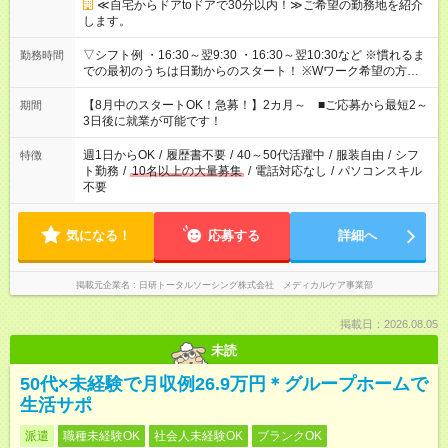
≪自宅からドアtoドアで30分以内！≫ご希望の勤務地を紹介
します。
▽シフト例 ・16:30～翌9:30 ・16:30～翌10:30など ※慣れるま
勤務時間
での最初のうちは日勤からのスタート！ ※Wワーク希望の方へ
今ご覧のお仕事で希望する勤務時間と、もう1つのお仕事の勤務
時間。 合計で週40時間を超える場合は応募できません。
【8月中のスタートOK！急募！】2カ月～ ■ご応募から最短2～
期間
3日後に就業が可能です！
週1日からOK
/
履歴書不要
/
40～50代活躍中
/
服装自由
/
シフ
特徴
ト勤務
/
10名以上の大量募集
/
電話対応なし
/
パソコンスキル
不要
気になる！
応募する
詳細へ
掲載元企業名
日研トータルソーシング株式会社 メディカルケア事業部
掲載日：2026.08.05
未読
50代×未経験で月収例26.9万円＊グループホームで
生活サポ
派遣
職種未経験OK
社会人未経験OK
ブランクOK