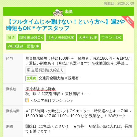
掲載日：2026.08.09
未読
NEW
【フルタイムじゃ働けない！という方へ】週2や
時短もOK＊ケアスタッフ
派遣
職種未経験OK
社会人未経験OK
大学生歓迎
ブランクOK
WEB登録・面接OK
無資格未経験：時給1600円～ 経験者：時給1800円～★日払い
給与
／週払い制度あり（月払いも選べます）※稼働開始時は手続き完
了次第のお支払いとなります。
交通費別途支給あり
交通費全額支給※規定有
交通費
東京都あきる野市
勤務地
秋川駅
/
武蔵引田駅
/
東秋留駅
/
…
＜シニア向けマンション＞
★1日6時間～の時短シフトOK ★スタート時間選べます！ 7:00～
勤務時間
16:00 9:00～17:00 11:00～19:00 など 残業なし！ ※Wワークの
場合、他のお仕事と合わせ週40時間超の就業はご案内できませ
ん ※法令に基づき、週20時間以上勤務は社会保険への加入対象
開始日はご相談ください！ ★急募 ★職場が気に入れば、長期
期間
となります ※労働者派遣法（日雇い派遣の原則禁止）により、
でも働けます！
短時間・短期間の就業はご案内が難しい場合があります