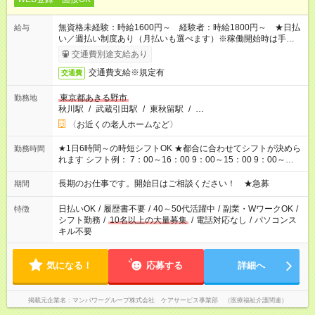
無資格未経験：時給1600円～ 経験者：時給1800円～ ★日払
給与
い／週払い制度あり（月払いも選べます）※稼働開始時は手続き
完了次第のお支払いとなります。
交通費別途支給あり
交通費支給※規定有
交通費
東京都あきる野市
勤務地
秋川駅
/
武蔵引田駅
/
東秋留駅
/
…
〈お近くの老人ホームなど〉
★1日6時間～の時短シフトOK ★都合に合わせてシフトが決めら
勤務時間
れます シフト例： 7：00～16：00 9：00～15：00 9：00～
18：00 11：00～20：00 など ※Wワークの場合、他のお仕事と
合わせ週40時間超の就業はご案内できません ※法令に基づき、
長期のお仕事です。開始日はご相談ください！ ★急募
期間
週20時間以上勤務は社会保険への加入対象となります ※労働者
派遣法（日雇い派遣の原則禁止）により、短時間・短期間の就
日払いOK
/
履歴書不要
/
40～50代活躍中
/
副業・WワークOK
/
特徴
業はご案内が難しい場合があります
シフト勤務
/
10名以上の大量募集
/
電話対応なし
/
パソコンス
キル不要
気になる！
応募する
詳細へ
掲載元企業名
マンパワーグループ株式会社 ケアサービス事業部 （医療福祉介護関連）