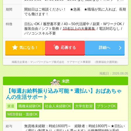
場合、他のお仕事と合わせ週40時間超の就業はご案内できませ
ん ※法令に基づき、週20時間以上勤務は社会保険への加入対象
開始日はご相談ください！ ★急募 ★職場が気に入れば、長期
期間
となります ※労働者派遣法（日雇い派遣の原則禁止）により、
でも働けます！
短時間・短期間の就業はご案内が難しい場合があります
日払いOK
/
履歴書不要
/
40～50代活躍中
/
副業・WワークOK
/
特徴
服装自由
/
シフト勤務
/
10名以上の大量募集
/
電話対応なし
/
パソコンスキル不要
気になる！
応募する
詳細へ
掲載元企業名
マンパワーグループ株式会社 ケアサービス事業部 （医療福祉介護関連）
掲載日：2026.08.05
未読
【毎週お給料振り込み可能＊週払い】おばあちゃ
んの生活サポート
派遣
職種未経験OK
社会人未経験OK
大学生歓迎
ブランクOK
WEB登録・面接OK
無資格未経験：時給1600円～ 経験者：時給1800円～★日払い
給与
／週払い制度あり（月払いも選べます）※稼働開始時は手続き完