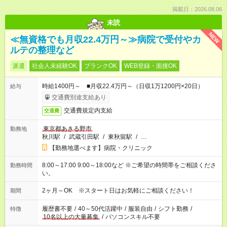
掲載日：2026.08.06
未読
NEW
≪無資格でも月収22.4万円～≫病院で受付やカ
ルテの整理など
派遣
社会人未経験OK
ブランクOK
WEB登録・面接OK
時給1400円～ ■月収22.4万円～（日収1万1200円×20日）
給与
交通費別途支給あり
交通費規定内支給
交通費
東京都あきる野市
勤務地
秋川駅
/
武蔵引田駅
/
東秋留駅
/
…
【勤務地選べます】病院・クリニック
8:00～17:00 9:00～18:00など ※ご希望の時間帯をご相談くださ
勤務時間
い。
2ヶ月～OK ※スタート日はお気軽にご相談ください！
期間
履歴書不要
/
40～50代活躍中
/
服装自由
/
シフト勤務
/
特徴
10名以上の大量募集
/
パソコンスキル不要