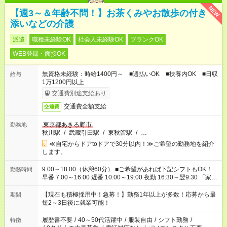
NEW
【週3～＆年齢不問！】お茶くみやお散歩の付き
添いなどの介護
派遣
職種未経験OK
社会人未経験OK
ブランクOK
WEB登録・面接OK
無資格未経験：時給1400円～ ■週払いOK ■扶養内OK ■日収
給与
1万1200円以上
交通費別途支給あり
交通費全額支給
交通費
東京都あきる野市
勤務地
秋川駅
/
武蔵引田駅
/
東秋留駅
/
…
≪自宅からドアtoドアで30分以内！≫ご希望の勤務地を紹介
します。
9:00～18:00（休憩60分） ■ご希望があれば下記シフトもOK！
勤務時間
早番 7:00～16:00 遅番 10:00～19:00 夜勤 16:30～翌9:30 「家族
と休みを合わせたい」 「余裕を持って夕飯の準備がしたい」
「できれば残業はしたくない」 など、ご希望を教えてください
【現在も積極採用中！急募！】勤務1年以上が多数！応募から最
期間
ね。 ※Wワーク希望の方へ 今ご覧のお仕事で希望する勤務時間
短2～3日後に就業可能！
と、もう1つのお仕事の勤務時間。 合計で週40時間を超える場
合は応募できません。
履歴書不要
/
40～50代活躍中
/
服装自由
/
シフト勤務
/
特徴