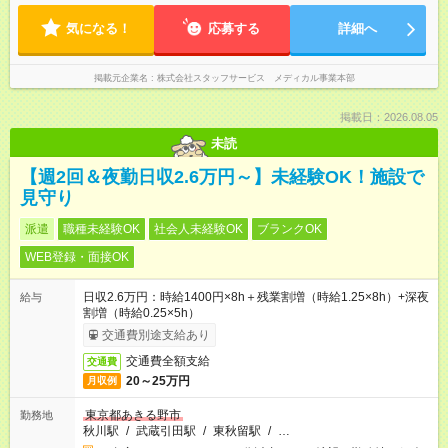
気になる！
応募する
詳細へ
掲載元企業名
株式会社スタッフサービス メディカル事業本部
掲載日：2026.08.05
未読
【週2回＆夜勤日収2.6万円～】未経験OK！施設で
見守り
派遣
職種未経験OK
社会人未経験OK
ブランクOK
WEB登録・面接OK
日収2.6万円：時給1400円×8h＋残業割増（時給1.25×8h）+深夜
給与
割増（時給0.25×5h）
交通費別途支給あり
交通費全額支給
交通費
20～25万円
月収例
東京都あきる野市
勤務地
秋川駅
/
武蔵引田駅
/
東秋留駅
/
…