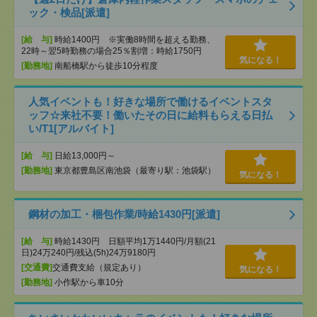
ック・検品[派遣]
[給 与]
時給1400円 ※実働8時間を超える勤務、
22時～翌5時勤務の場合25％割増：時給1750円
気になる！
[勤務地]
南船橋駅から徒歩10分程度
人気イベントも！好きな場所で働けるイベントスタ
ッフ☆来社不要！働いたその日に給料もらえる日払
い/T1[アルバイト]
[給 与]
日給13,000円～
[勤務地]
東京都豊島区南池袋（最寄り駅：池袋駅）
気になる！
鋼材の加工・梱包作業/時給1430円[派遣]
[給 与]
時給1430円 日額平均1万1440円/月額(21
日)24万240円/残込(5h)24万9180円
[交通費]
交通費支給（規定あり）
気になる！
[勤務地]
小作駅から車10分