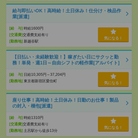
給与即払いOK！高時給！土日休み！仕分け・検品作
業[派遣]
[給 与]
時給1600円
[交通費]
交通費支給有り
気になる！
[勤務地]
新越谷駅
【日払い・未経験歓迎！】稼ぎたい日にサクッと勤
務！単発・週1日～自由シフトの軽作業[アルバイト]
[給 与]
日給10,305円～37,204円
[勤務地]
東京都新宿区愛住町
気になる！
座り仕事！高時給！土日休み！日勤のお仕事！製品
の封入・梱包[派遣]
[給 与]
時給1310円
[交通費]
交通費支給有り
気になる！
[勤務地]
土呂駅から徒歩13分