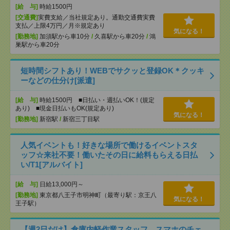
[給 与]
時給1500円
[交通費]
実費支給／当社規定あり。通勤交通費実費
支払／上限4万円／月※規定あり
気になる！
[勤務地]
加須駅から車10分
/
久喜駅から車20分
/
鴻
巣駅から車20分
短時間シフトあり！WEBでサクッと登録OK＊クッキ
ーなどの仕分け[派遣]
[給 与]
時給1500円 ■日払い・週払いOK！(規定
あり) ■現金日払いもOK(規定あり)
気になる！
[勤務地]
新宿駅
/
新宿三丁目駅
人気イベントも！好きな場所で働けるイベントスタ
ッフ☆来社不要！働いたその日に給料もらえる日払
い/T1[アルバイト]
[給 与]
日給13,000円～
[勤務地]
東京都八王子市明神町（最寄り駅：京王八
気になる！
王子駅）
【週2日だけ】倉庫内軽作業スタッフ スマホのチェ