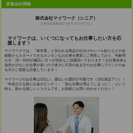
派遣会社情報
株式会社マイワーク（シニア）
労働者派遣事業許可番号:派13-070511
マイワークは、いくつになってもお仕事したい方を応
援します！
マイワークでは、「軽作業」と言われる商品の仕分けやシール貼りなどの未
経験からスタートできるカンタンなお仕事を豊富にご用意しており、年齢問
わず、20～60代の幅広い方々が現在もご活躍頂いております！お仕事自体も
負担が少ないお仕事が多いので体力に不安のある方やお仕事にブランクのあ
る方のご就業も応援しています！
マイワークのお仕事は日払い、週払いの選択が可能です（当社規定アリ）！
「年金が入る前にお金がピンチ！」「急な出費が増えてしまった！」という
時も、助かる嬉しいシステムです。お気軽にお問い合わせください！