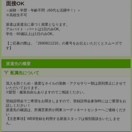
面接OK
＜経験・学歴・年齢不問（60代も活躍中！）＞
※高校生不可
派遣は派遣法に基づく就業となります。
アルバイト・パートは1日のみOK。
学生・60歳以上は1日のみOK。
【ご応募の際は、「2690811210」の番号をお伝えいただくとスムーズで
す】
派遣先の概要
配属先について
混入を防ぐため・過度なネイルの装飾・アクセサリー類は原則禁止にさせて
いただいております。
※髪型・服装自由もありますのでご相談ください。
登録説明会でご希望をお聞きしますので、登録説明会参加時にはご要望をお
話しください！
派遣先の確認は、所属営業所か関東コーディネートセンターへご連絡くださ
い
【注意事項】WEB登録を利用する新規スタッフは個別面談をいたしませ
ん。