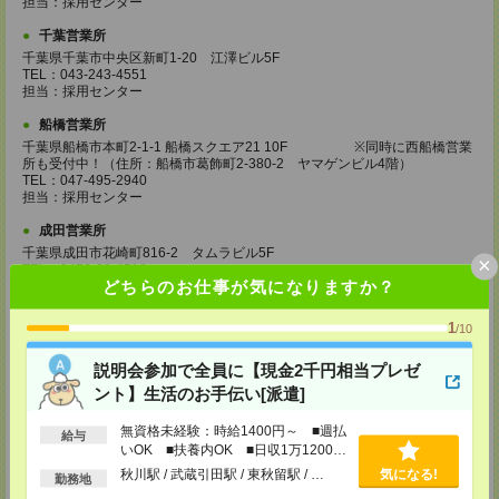
担当：採用センター
千葉営業所
千葉県千葉市中央区新町1-20 江澤ビル5F
TEL：043-243-4551
担当：採用センター
船橋営業所
千葉県船橋市本町2-1-1 船橋スクエア21 10F ※同時に西船橋営業
所も受付中！（住所：船橋市葛飾町2-380-2 ヤマゲンビル4階）
TEL：047-495-2940
担当：採用センター
成田営業所
千葉県成田市花崎町816-2 タムラビル5F
×
TEL：0476-20-4510
どちらのお仕事が気になりますか？
担当：採用センター
大宮営業所
1
/10
埼玉県さいたま市大宮区桜木町2-8-3 阪デンタルビル5F
TEL：048-640-4520
説明会参加で全員に【現金2千円相当プレゼ
担当：採用センター
ント】生活のお手伝い[派遣]
川越営業所
無資格未経験：時給1400円～ ■週払
埼玉県川越市脇田本町11-1 川越シティービル6F
給与
TEL：049-238-7117
いOK ■扶養内OK ■日収1万1200円
担当：採用センター
以上
秋川駅 / 武蔵引田駅 / 東秋留駅 / …
気になる!
勤務地
越谷営業所