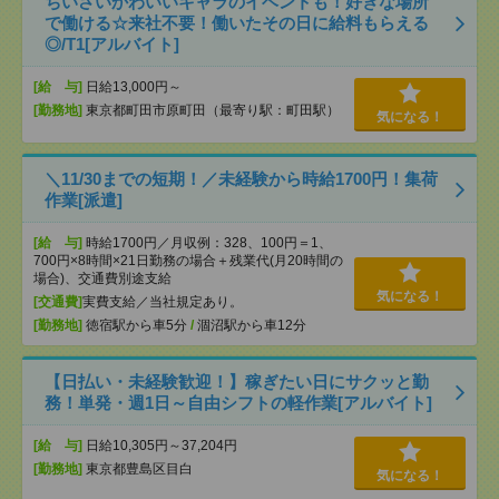
ちいさいかわいいキャラのイベントも！好きな場所
で働ける☆来社不要！働いたその日に給料もらえる
◎/T1[アルバイト]
[給 与]
日給13,000円～
[勤務地]
東京都町田市原町田（最寄り駅：町田駅）
気になる！
＼11/30までの短期！／未経験から時給1700円！集荷
作業[派遣]
[給 与]
時給1700円／月収例：328、100円＝1、
700円×8時間×21日勤務の場合＋残業代(月20時間の
場合)、交通費別途支給
気になる！
[交通費]
実費支給／当社規定あり。
[勤務地]
徳宿駅から車5分
/
涸沼駅から車12分
【日払い・未経験歓迎！】稼ぎたい日にサクッと勤
務！単発・週1日～自由シフトの軽作業[アルバイト]
[給 与]
日給10,305円～37,204円
[勤務地]
東京都豊島区目白
気になる！