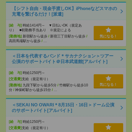
【シフト自由・現金手渡しOK】iPhoneなどスマホの
充電を繋げるだけ！[派遣]
[給 与]
時給1414円～ ▼日払いOK（規定あ
り） ■初勤務手当あり ※規定による
[勤務地]
新宿駅から徒歩
/
新宿三丁目駅から徒歩
/
気になる！
高田馬場駅から徒歩
/
…
＜日本を代表するバンド＊サカナクション＞ツアー
公演のサポートバイト＠日本武道館[アルバイト]
[給 与]
時給1250円～
[交通費]
支給（規定有り）
気になる！
[勤務地]
九段下駅から徒歩5分
/
竹橋駅から徒歩10
分
/
神保町駅から徒歩15分
/
…
＜SEKAI NO OWARI＊8月15日・16日＞ドーム公演
のサポートバイト[アルバイト]
[給 与]
時給1250円～
[交通費]
支給（規定有り）