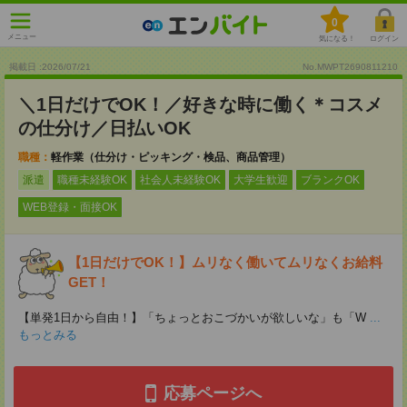
0
メニュー
気になる！
ログイン
掲載日 :2026
/
07
/
21
No.MWPT2690811210
＼1日だけでOK！／好きな時に働く＊コスメ
の仕分け／日払いOK
職種：
軽作業（仕分け・ピッキング・検品、商品管理）
派遣
職種未経験OK
社会人未経験OK
大学生歓迎
ブランクOK
WEB登録・面接OK
【1日だけでOK！】ムリなく働いてムリなくお給料
GET！
【単発1日から自由！】「ちょっとおこづかいが欲しいな」も「W
...
もっとみる
応募ページへ