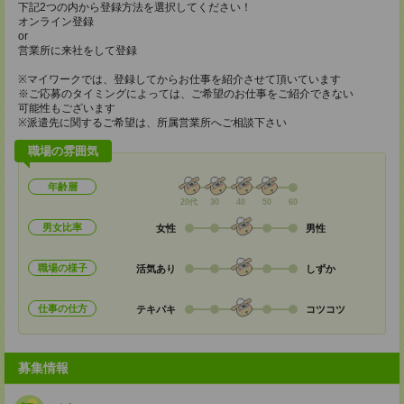
下記2つの内から登録方法を選択してください！
オンライン登録
or
営業所に来社をして登録
※マイワークでは、登録してからお仕事を紹介させて頂いています
※ご応募のタイミングによっては、ご希望のお仕事をご紹介できない
可能性もございます
※派遣先に関するご希望は、所属営業所へご相談下さい
職場の雰囲気
年齢層
20代
30
40
50
60
男女比率
女性
男性
職場の様子
活気あり
しずか
仕事の仕方
テキパキ
コツコツ
募集情報