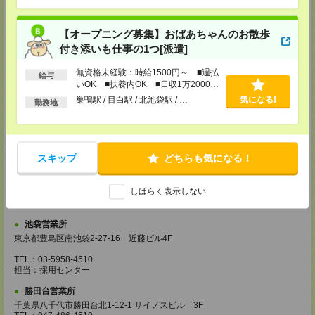
埼玉県越谷市南越谷1-16-8 イーストサンビル5 5F
TEL：048-990-4510
【オープニング募集】おばあちゃんのお散歩
担当：採用センター
付き添いも仕事の1つ[派遣]
錦糸町営業所
東京都墨田区江東橋4-19-3 錦糸町ミハマビル 3F
無資格未経験：時給1500円～ ■週払
給与
TEL：03-5669-4522
いOK ■扶養内OK ■日収1万2000円
担当：採用センター
以上
巣鴨駅 / 目白駅 / 北池袋駅 / …
気になる!
勤務地
新宿営業所
東京都新宿区西新宿1-8-1 新宿ビルディング5Ｆ
TEL：03-6911-4510
担当：採用センター
スキップ
どちらも気になる！
立川営業所
東京都立川市曙町2-31-15 日住金立川ビル3F
しばらく表示しない
TEL：042-540-7331
担当：採用センター
池袋営業所
東京都豊島区南池袋2-27-16 近藤ビル4F
TEL：03-5958-4510
担当：採用センター
勝田台営業所
千葉県八千代市勝田台北1-12-1 サイノスビル 3F