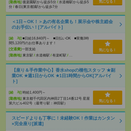
気になる！
[勤務地]
後楽園駅から徒歩5分
/
水道橋駅から徒歩5
分
/
春日(東京都)駅から徒歩7分
＜1日～OK！＞あの有名企業も！展示会や株主総会
のお手伝い！[アルバイト]
[給 与]
■日給16,840円～ ■日払いOK ■実働3時
間5,120円のお仕事あります！
[交通費]
一部支給
気になる！
[勤務地]
東京駅
/
水道橋駅
/
有楽町駅
/
…
【座り＆手作業中心】香水shopの梱包スタッフ ★副
業OK ★週1日からOK ★1日1時間からOK[アルバイ
ト]
[給 与]
時給1,400円～
[勤務地]
東京都千代田区内神田2丁目14番12号 星屋
気になる！
第六ビル402号（最寄り駅：神田駅）
スピードよりも丁寧に！未経験OK！作業はカンタン
×完全座り[派遣]