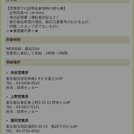
【営業所での説明会参加時の持ち物】
・証明写真×2（4×3cm）
・身分証明書（運転免許証など）
・銀行振込希望の場合、銀行口座番号のわかるもの
・印鑑（スタンプ式でないもの）
☆★履歴書不要☆★
所要時間
WEB登録…最短10分
営業所に来社して登録…1時間～2時間
登録場所
渋谷営業所
東京都渋谷区神南1-9-2 大畠ビル5F
TEL：03-5428-4510
担当：採用センター
上野営業所
東京都台東区東上野3-15-12 野本ビル8F
TEL：03-5817-5121
担当：採用センター
蒲田営業所
東京都大田区蒲田5-30-15 第20下川ビル6F
TEL：03-3735-4510