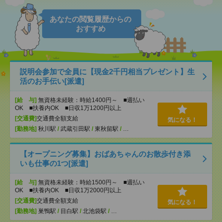
あなたの閲覧履歴からの
おすすめ
説明会参加で全員に【現金2千円相当プレゼント】生
活のお手伝い[派遣]
[給 与]
無資格未経験：時給1400円～ ■週払い
OK ■扶養内OK ■日収1万1200円以上
[交通費]
交通費全額支給
気になる！
[勤務地]
秋川駅
/
武蔵引田駅
/
東秋留駅
/
…
【オープニング募集】おばあちゃんのお散歩付き添
いも仕事の1つ[派遣]
[給 与]
無資格未経験：時給1500円～ ■週払い
OK ■扶養内OK ■日収1万2000円以上
[交通費]
交通費全額支給
気になる！
[勤務地]
巣鴨駅
/
目白駅
/
北池袋駅
/
…