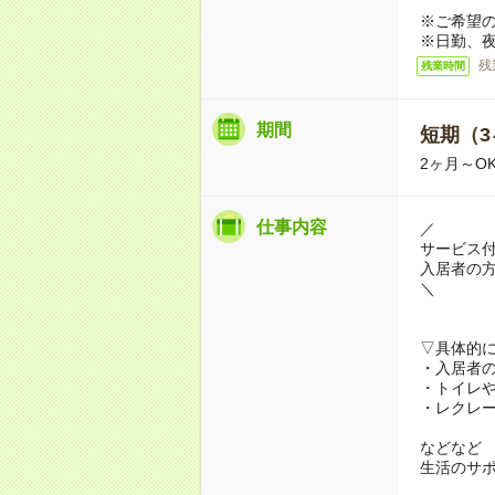
※ご希望
※日勤、夜
残
残業時間
期間
短期（3
2ヶ月～O
仕事内容
／
サービス
入居者の
＼
▽具体的
・入居者
・トイレ
・レクレ
などなど
生活のサ