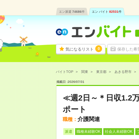
エン派遣
74686
件
エン バイト
82531
件
0
気になるリスト
保存した希
バイトTOP
関東
東京都
あきる野市
掲載日 :
2026
/
07
/
31
≪週2日～＊日収1.
ポート
介護関連
職種：
派遣
職種未経験OK
社会人未経験OK