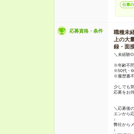
仕事の
応募資格・条件
職種未経験
上の大量募
録・面接
＼未経験O
※年齢不
※50代・
※履歴書不
少しでも
応募をお
＼応募後
エンから
↓
弊社から
↓