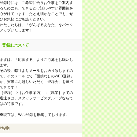
登録時には、ご希望に合うお仕事をご案内す
るためにも、できるだけ話しやすい雰囲気を
心がけています。たとえ細かなことでも、ぜ
ひお気軽にご相談ください。
わたしたちは、「がんばるあなた」をバック
アップいたします！
登録について
まずは、「応募する」よりご応募をお願いし
ます。
その後、弊社よりメールをお送り致しますの
で、そのメールにて「面接なしのWEB登録」
か、実際にお越しいただく「登録会」を選択
できます！
［登録］⇒［お仕事案内］⇒［就業］までの
迅速さは、スタッフサービスグループならで
はの特徴です。
※現在は、Web登録を推奨しております。
持ち物