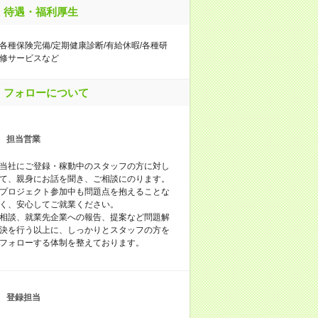
待遇・福利厚生
各種保険完備/定期健康診断/有給休暇/各種研
修サービスなど
フォローについて
担当営業
当社にご登録・稼動中のスタッフの方に対し
て、親身にお話を聞き、ご相談にのります。
プロジェクト参加中も問題点を抱えることな
く、安心してご就業ください。
相談、就業先企業への報告、提案など問題解
決を行う以上に、しっかりとスタッフの方を
フォローする体制を整えております。
登録担当