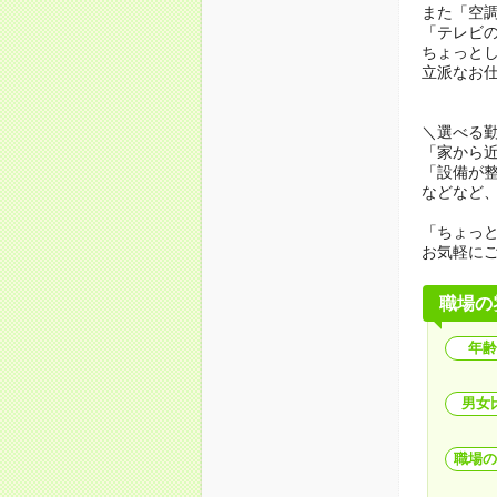
また「空
「テレビ
ちょっと
立派なお
＼選べる
「家から
「設備が
などなど
「ちょっ
お気軽に
職場の
年齢
男女
職場の