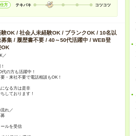
仕方
テキパキ
コツコツ
OK / 社会人未経験OK / ブランクOK / 10名以
集 / 履歴書不要 / 40～50代活躍中 / WEB登
OK
K／
問！
60代の方も活躍中！
要・来社不要で電話相談もOK！
気になる方は是非
待ちしております！
の流れ／
応募
メールを受信