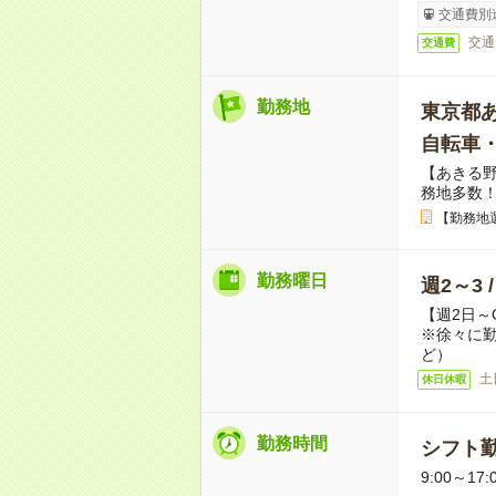
交通費別
交通
交通費
勤務地
東京都
自転車
【あきる
務地多数
【勤務地
勤務曜日
週2～3 
【週2日～
※徐々に
ど）
土
休日休暇
勤務時間
シフト勤
9:00～17