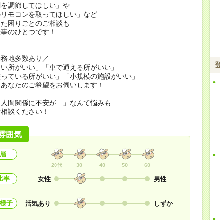
調を調節してほしい」や
のリモコンを取ってほしい」など
した困りごとのご相談も
仕事のひとつです！
勤務地多数あり／
近い所がいい」「車で通える所がいい」
整っている所がいい」「小規模の施設がいい」
、あなたのご希望をお伺いします！
と人間関係に不安が…」なんて悩みも
ご相談ください！
雰囲気
層
20代
30
40
50
60
比率
女性
男性
様子
活気あり
しずか