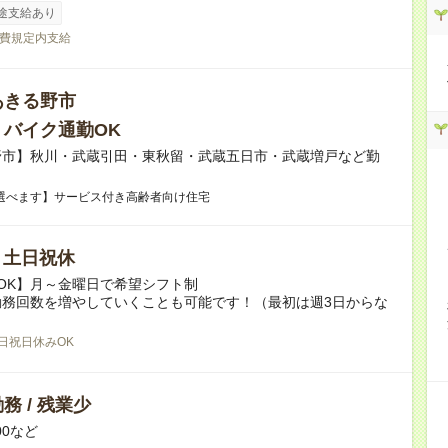
途支給あり
費規定内支給
あきる野市
・バイク通勤OK
野市】秋川・武蔵引田・東秋留・武蔵五日市・武蔵増戸など勤
！
選べます】サービス付き高齢者向け住宅
/ 土日祝休
OK】月～金曜日で希望シフト制
勤務回数を増やしていくことも可能です！（最初は週3日からな
日祝日休みOK
務 / 残業少
:00など