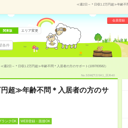
≪週2日～＊日収1.2万円超≫年齢不
会員登録
エリア変更
関東版
望条件
≪週2日～＊日収1.2万円超≫年齢不問＊入居者の方のサポート(109783582）
No.SSMZT介SK1_区外40
2万円超≫年齢不問＊入居者の方のサ
ブランクOK
WEB登録・面接OK