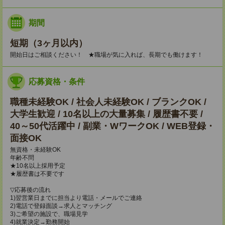
期間
短期（3ヶ月以内）
開始日はご相談ください！ ★職場が気に入れば、長期でも働けます！
応募資格・条件
職種未経験OK / 社会人未経験OK / ブランクOK /
大学生歓迎 / 10名以上の大量募集 / 履歴書不要 /
40～50代活躍中 / 副業・WワークOK / WEB登録・
面接OK
無資格・未経験OK
年齢不問
★10名以上採用予定
★履歴書は不要です
▽応募後の流れ
1)翌営業日までに担当より電話・メールでご連絡
2)電話で登録面談→求人とマッチング
3)ご希望の施設で、職場見学
4)就業決定→勤務開始