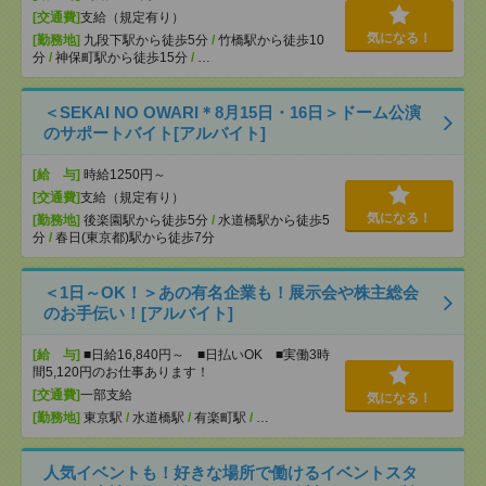
[交通費]
支給（規定有り）
気になる！
[勤務地]
九段下駅から徒歩5分
/
竹橋駅から徒歩10
分
/
神保町駅から徒歩15分
/
…
＜SEKAI NO OWARI＊8月15日・16日＞ドーム公演
のサポートバイト[アルバイト]
[給 与]
時給1250円～
[交通費]
支給（規定有り）
気になる！
[勤務地]
後楽園駅から徒歩5分
/
水道橋駅から徒歩5
分
/
春日(東京都)駅から徒歩7分
＜1日～OK！＞あの有名企業も！展示会や株主総会
のお手伝い！[アルバイト]
[給 与]
■日給16,840円～ ■日払いOK ■実働3時
間5,120円のお仕事あります！
[交通費]
一部支給
気になる！
[勤務地]
東京駅
/
水道橋駅
/
有楽町駅
/
…
人気イベントも！好きな場所で働けるイベントスタ