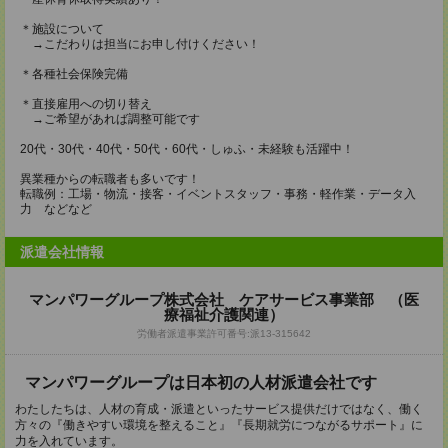
＊施設について
→こだわりは担当にお申し付けください！
＊各種社会保険完備
＊直接雇用への切り替え
→ご希望があれば調整可能です
20代・30代・40代・50代・60代・しゅふ・未経験も活躍中！
異業種からの転職者も多いです！
転職例：工場・物流・接客・イベントスタッフ・事務・軽作業・データ入
力 などなど
派遣会社情報
マンパワーグループ株式会社 ケアサービス事業部 （医
療福祉介護関連）
労働者派遣事業許可番号:派13-315642
マンパワーグループは日本初の人材派遣会社です
わたしたちは、人材の育成・派遣といったサービス提供だけではなく、働く
方々の『働きやすい環境を整えること』『長期就労につながるサポート』に
力を入れています。