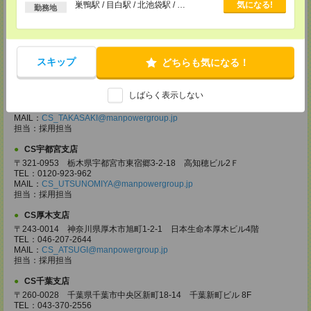
以上
巣鴨駅 / 目白駅 / 北池袋駅 / …
気になる!
CS大宮支店
勤務地
〒330-0854 埼玉県さいたま市大宮区桜木町 1-10-16 シーノ大宮ノース
ウイング 9階
TEL：0120-769-355
MAIL：
CS_OMIYA@manpowergroup.jp
スキップ
どちらも気になる！
担当：採用担当
CS高崎支店
しばらく表示しない
〒370-0831 群馬県高崎市あら町167 高崎第一生命ビルディング11Ｆ
TEL：027-320-6558
MAIL：
CS_TAKASAKI@manpowergroup.jp
担当：採用担当
CS宇都宮支店
〒321-0953 栃木県宇都宮市東宿郷3-2-18 高知穂ビル2Ｆ
TEL：0120-923-962
MAIL：
CS_UTSUNOMIYA@manpowergroup.jp
担当：採用担当
CS厚木支店
〒243-0014 神奈川県厚木市旭町1-2-1 日本生命本厚木ビル4階
TEL：046-207-2644
MAIL：
CS_ATSUGI@manpowergroup.jp
担当：採用担当
CS千葉支店
〒260-0028 千葉県千葉市中央区新町18-14 千葉新町ビル 8F
TEL：043-370-2556