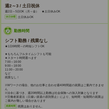
週2～3 / 土日祝休
週2日～5日OK（月～金） ★土日休みOK
土日休みOK
休日休暇
勤務時間
シフト勤務 / 残業なし
★1日6時間～の時短シフトOK
★もちろんフルタイムシフトも可能
★スタート時間選べます
7:00～16:00
9:00～18:00
11:00～20:00
など
残業なし！
※Wワークの場合、他のお仕事と合わせ週40時間超の就業はご案内できませ
ん
※法令に基づき、週20時間以上勤務は社会保険への加入対象となります
※労働者派遣法（日雇い派遣の原則禁止）により、短時間・短期間の就業は
ご案内が難しい場合があります
残業はありません。
残業時間