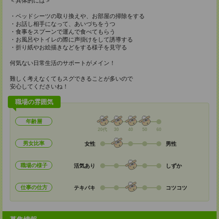
＜具体的には＞
・ベッドシーツの取り換えや、お部屋の掃除をする
・お話し相手になって、あいづちをうつ
・食事をスプーンで運んで食べてもらう
・お風呂やトイレの際に声掛けをして誘導する
・折り紙やお絵描きなどをする様子を見守る
何気ない日常生活のサポートがメイン！
難しく考えなくてもスグできることが多いので
安心してくださいね！
職場の雰囲気
年齢層
20代
30
40
50
60
男女比率
女性
男性
職場の様子
活気あり
しずか
仕事の仕方
テキパキ
コツコツ