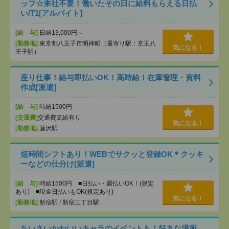
ッフ☆来社不要！働いたその日に給料もらえる日払
い/T1[アルバイト]
[給 与]
日給13,000円～
[勤務地]
東京都八王子市明神町（最寄り駅：京王八
気になる！
王子駅）
座り仕事！給与即払いOK！高時給！在庫管理・資料
作成[派遣]
[給 与]
時給1500円
[交通費]
交通費支給有り
気になる！
[勤務地]
藤沢駅
短時間シフトあり！WEBでサクッと登録OK＊クッキ
ーなどの仕分け[派遣]
[給 与]
時給1500円 ■日払い・週払いOK！(規定
あり) ■現金日払いもOK(規定あり)
気になる！
[勤務地]
新宿駅
/
新宿三丁目駅
ちいさいかわいいキャラのイベントも！好きな場所