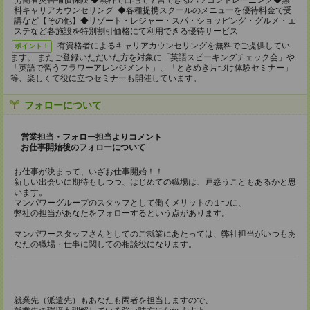
労働者災害補償保険 ◆無料で自宅で学習できるパソコントレーニング◆無
料キャリアカウンセリング ◆各種提携スクールのメニューを優待料金で受
講など【その他】◆リゾート・レジャー・スパ・ショッピング・グルメ・エ
ステなど各施設を特別割引価格にて利用できる優待サービス
有資格者によるキャリアカウンセリングを無料でご提供してい
ポイント！
ます。 またご登録いただいた方を対象に「英語スピーキングチェック会」や
「英語で習うフラワーアレンジメント」、「ときめき片づけ体験セミナー」
等、楽しくて役に立つセミナーも開催しています。
フォローについて
営業担当・フォロー担当よりコメント
お仕事開始後のフォローについて
お仕事が決まって、いざお仕事開始！！
新しい出会いに期待もしつつ、はじめての職場は、戸惑うこともあるかと思
います。
マンパワーグループのスタッフとして働くメリットの１つに、
弊社の担当があなたをフォローするという点があります。
マンパワースタッフさんとしてのご就業にあたっては、弊社担当がいつもあ
なたの職場・仕事に関しての相談役になります。
就業先（派遣先）もあなたも両者を担当しますので、