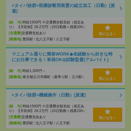
<タイパ抜群>医療診断用装置の組立加工（日勤）[派
遣]
[給 与]
時給1500円 ※交通費全額支給（規定あ
り） 【月収例】26.2万円（20日勤務＋残業20h）
[交通費]
交通費支給あり
気になる！
[勤務地]
豊田駅
/
北八王子駅
/
八王子駅
マニュアル通りに簡単WORK◆未経験から好きな時
にお仕事できる！単発OK◎試験監督[アルバイト]
[給 与]
時給1,300円～
[勤務地]
東京都立川市曙町（最寄り駅：立川駅）
気になる！
<タイパ抜群>機械操作（日勤）[派遣]
[給 与]
時給1500円 ※交通費全額支給（規定あ
り） 【月収例】26.2万円（20日勤務＋残業20h）
[交通費]
交通費支給あり
気になる！
[勤務地]
豊田駅
/
北八王子駅
/
八王子駅