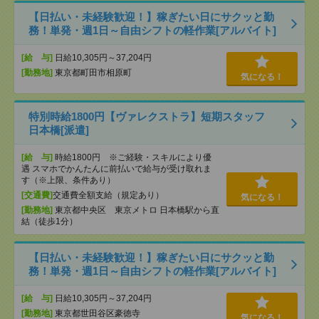
【日払い・未経験歓迎！】稼ぎたい日にサクッと勤
務！単発・週1日～自由シフトの軽作業[アルバイト]
[給 与]
日給10,305円～37,204円
[勤務地]
東京都町田市相原町
気になる！
特別時給1800円【ヴァレクストラ】短期スタッフ
日本橋[派遣]
[給 与]
時給1800円 ※ご経験・スキルにより優
遇 スマホでかんたんに前払いで給与が受け取れま
す（※上限、条件あり）
[交通費]
交通費全額支給（規定あり）
気になる！
[勤務地]
東京都中央区 東京メトロ 日本橋駅から直
結（徒歩1分）
【日払い・未経験歓迎！】稼ぎたい日にサクッと勤
務！単発・週1日～自由シフトの軽作業[アルバイト]
[給 与]
日給10,305円～37,204円
[勤務地]
東京都世田谷区豪徳寺
気になる！