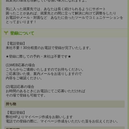
就業先の環境も理解している強い味方になれますよ。
気に入った就業先では、あなたは長く続けられるようにサポート
困ったことがあれば、就業先との間に立って解決に向けて調整をしたり
お電話やメール・対面など あなたに合ったツールでコミュニケーションを
とってまいります！
登録について
【電話登録】
来社不要！30分程度のお電話で登録が完了いたします。
★登録に際しての予約・来社は不要です★
(1)WEB応募の場合
こちらからご連絡いたしますのでお待ちください。
ご応募頂いた後、案内メールをお送りしますので
内容をご確認ください。
(2)電話応募の場合
お時間のあるときにお電話にてご応募いただければ
その場で登録も可能です。
持ち物
【電話登録】
弊社HPよりマイページ作成をお願いします
電話での登録の際に、マイページ作成をいただいた旨をお伝えください。