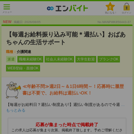
0
メニュー
気になる！
ログイン
NEW
掲載日 :2026
/
08
/
05
No.MANPWK856443-37
【毎週お給料振り込み可能＊週払い】おばあ
ちゃんの生活サポート
職種：
介護関連
派遣
職種未経験OK
社会人未経験OK
大学生歓迎
ブランクOK
WEB登録・面接OK
≪年齢不問≫週2日～＆1日6時間～！応募時に履歴
書は不要で、お給料は週払いOK！
【毎週がお給料日？週払い制度あり!】週払い制度があるので今週
...
もっとみる
応募が集まった時点で掲載終了
この求人は応募が集まり次第、掲載終了致します。予めご理解くださ