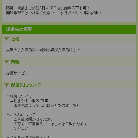
応募→就業まで最短3日＆10日後に給料GETも可！
開始希望日はご相談ください。1か月以上先の相談もOK！
派遣先の概要
社名
人気大手介護施設～老舗小規模介護施設まで！
業種
介護サービス
配属先について
＊服装について
→動きやすい服装でOK
派遣先によってはポロシャツの貸与あり
＊お休みについて
→ご希望お聞かせください！
子育て・家事優先で／はじめは日数少なめで
などなど
＊産休育休取得実績あり！