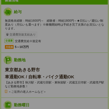
募集情報
給与
無資格未経験：時給1600円～ 経験者：時給1800円～★日払い／週払い制
度あり（月払いも選べます）※稼働開始時は手続き完了次第のお支払いとな
ります。
交通費別途支給あり
交通費支給※規定有
交通費
5～10万円
月収例
勤務地
東京都あきる野市
車通勤OK / 自転車・バイク通勤OK
【あきる野市】秋川駅・武蔵引田駅・東秋留駅・武蔵五日市駅・武蔵増戸駅
など勤務地多数！
＜ご近所の老人ホームなど＞
勤務曜日