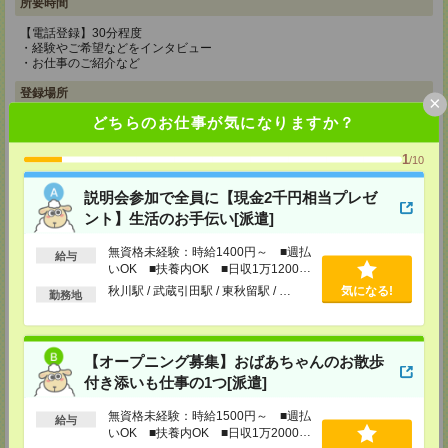
所要時間
【電話登録】30分程度
・経験やご希望などをインタビュー
・お仕事のご紹介など
登録場所
×
どちらのお仕事が気になりますか？
CS新宿支店
〒163-1517
1
/10
東京都新宿区西新宿 1-6-1 新宿エルタワー 17F
TEL：0120-659-458
MAIL：
CS_SHINJUKU@manpowergroup.jp
説明会参加で全員に【現金2千円相当プレゼ
担当：採用担当
ント】生活のお手伝い[派遣]
CS立川支店
無資格未経験：時給1400円～ ■週払
給与
〒190-0012
いOK ■扶養内OK ■日収1万1200円
東京都立川市曙町2-34-7 ファーレイーストビル 8F
以上
TEL：0120-659-460
秋川駅 / 武蔵引田駅 / 東秋留駅 / …
気になる!
勤務地
MAIL：
CS_TACHIKAWA@manpowergroup.jp
担当：採用担当
CS横浜支店
【オープニング募集】おばあちゃんのお散歩
〒220-8136
付き添いも仕事の1つ[派遣]
神奈川県横浜市西区みなとみらい 2-2-1 横浜ランドマークタワー36F
TEL：0120-659-459
MAIL：
CS_YOKOHAMA@manpowergroup.jp
無資格未経験：時給1500円～ ■週払
給与
担当：採用担当
いOK ■扶養内OK ■日収1万2000円