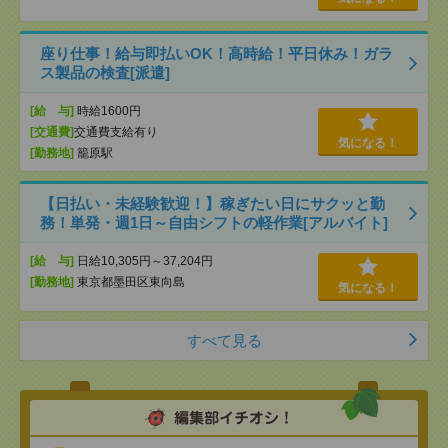
座り仕事！給与即払いOK！高時給！平日休み！ガラ
ス製品の検査[派遣]
[給 与]
時給1600円
[交通費]
交通費支給有り
気になる！
[勤務地]
籠原駅
【日払い・未経験歓迎！】稼ぎたい日にサクッと勤
務！単発・週1日～自由シフトの軽作業[アルバイト]
[給 与]
日給10,305円～37,204円
[勤務地]
東京都墨田区東向島
気になる！
すべて見る