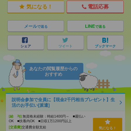
気になる！
電話応募
メール
LINE
で送る
で送る
シェア
ツイート
ブックマーク
あなたの閲覧履歴からの
おすすめ
説明会参加で全員に【現金2千円相当プレゼント】生
活のお手伝い[派遣]
[給 与]
無資格未経験：時給1400円～ ■週払い
OK ■扶養内OK ■日収1万1200円以上
[交通費]
交通費全額支給
気になる！