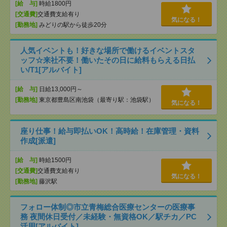
[給 与]
時給1800円
[交通費]
交通費支給有り
気になる！
[勤務地]
みどりの駅から徒歩20分
人気イベントも！好きな場所で働けるイベントスタ
ッフ☆来社不要！働いたその日に給料もらえる日払
い/T1[アルバイト]
[給 与]
日給13,000円～
[勤務地]
東京都豊島区南池袋（最寄り駅：池袋駅）
気になる！
座り仕事！給与即払いOK！高時給！在庫管理・資料
作成[派遣]
[給 与]
時給1500円
[交通費]
交通費支給有り
気になる！
[勤務地]
藤沢駅
フォロー体制◎市立青梅総合医療センターの医療事
務 夜間休日受付／未経験・無資格OK／駅チカ／PC
活用[アルバイト]