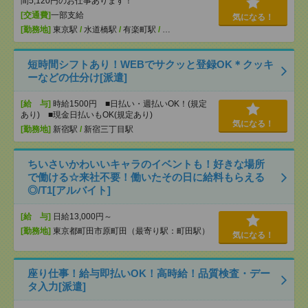
間5,120円のお仕事あります！
[交通費]
一部支給
気になる！
[勤務地]
東京駅
/
水道橋駅
/
有楽町駅
/
…
短時間シフトあり！WEBでサクッと登録OK＊クッキ
ーなどの仕分け[派遣]
[給 与]
時給1500円 ■日払い・週払いOK！(規定
あり) ■現金日払いもOK(規定あり)
気になる！
[勤務地]
新宿駅
/
新宿三丁目駅
ちいさいかわいいキャラのイベントも！好きな場所
で働ける☆来社不要！働いたその日に給料もらえる
◎/T1[アルバイト]
[給 与]
日給13,000円～
[勤務地]
東京都町田市原町田（最寄り駅：町田駅）
気になる！
座り仕事！給与即払いOK！高時給！品質検査・デー
タ入力[派遣]