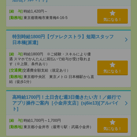
[給 与]
時給1,420円～
[勤務地]
東京都青梅市東青梅4-16-5
気になる！
特別時給1800円【ヴァレクストラ】短期スタッフ
日本橋[派遣]
[給 与]
時給1800円 ※ご経験・スキルにより優
遇 スマホでかんたんに前払いで給与が受け取れま
す（※上限、条件あり）
[交通費]
交通費全額支給（規定あり）
気になる！
[勤務地]
東京都中央区 東京メトロ 日本橋駅から直
結（徒歩1分）
高時給1700円！土日含む週3日働きたい方！／銀行で
アプリ操作ご案内［小金井支店］(sj6ie13)[アルバイ
ト]
[給 与]
時給1,700円～1,700円
[勤務地]
東京都小金井市（最寄り駅：武蔵小金井）
気になる！