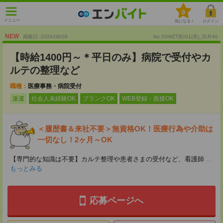
0
メニュー
気になる！
ログイン
NEW
掲載日 :2026
/
08
/
08
No.SSMZT医IS1(長)_区外40
【時給1400円～＊平日のみ】病院で受付やカ
ルテの整理など
職種：
医療事務・病院受付
派遣
社会人未経験OK
ブランクOK
WEB登録・面接OK
＜履歴書＆来社不要＞無資格OK！医療行為や介助は
一切なし！2ヶ月～OK
【専門的な知識は不要】カルテ整理や患者さまの受付など、看護師
...
もっとみる
応募ページへ