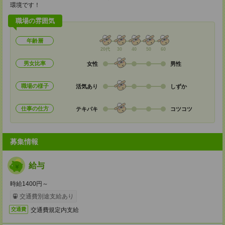
環境です！
職場の雰囲気
年齢層
20代
30
40
50
60
男女比率
女性
男性
職場の様子
活気あり
しずか
仕事の仕方
テキパキ
コツコツ
募集情報
給与
時給1400円～
交通費別途支給あり
交通費規定内支給
交通費