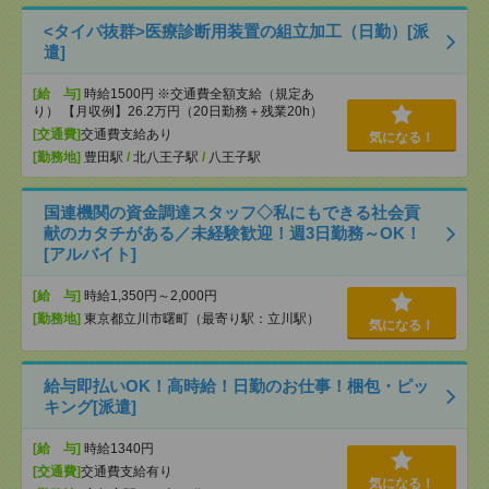
<タイパ抜群>医療診断用装置の組立加工（日勤）[派
遣]
[給 与]
時給1500円 ※交通費全額支給（規定あ
り） 【月収例】26.2万円（20日勤務＋残業20h）
[交通費]
交通費支給あり
気になる！
[勤務地]
豊田駅
/
北八王子駅
/
八王子駅
国連機関の資金調達スタッフ◇私にもできる社会貢
献のカタチがある／未経験歓迎！週3日勤務～OK！
[アルバイト]
[給 与]
時給1,350円～2,000円
[勤務地]
東京都立川市曙町（最寄り駅：立川駅）
気になる！
給与即払いOK！高時給！日勤のお仕事！梱包・ピッ
キング[派遣]
[給 与]
時給1340円
[交通費]
交通費支給有り
気になる！