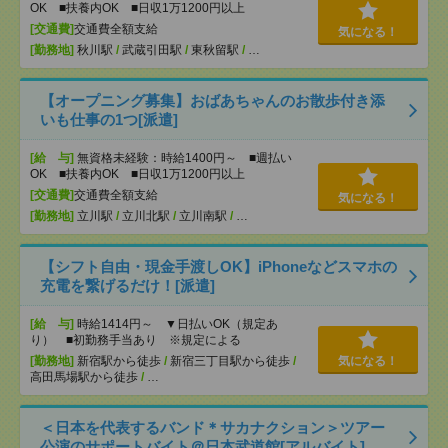
OK ■扶養内OK ■日収1万1200円以上
[交通費]
交通費全額支給
気になる！
[勤務地]
秋川駅
/
武蔵引田駅
/
東秋留駅
/
…
【オープニング募集】おばあちゃんのお散歩付き添
いも仕事の1つ[派遣]
[給 与]
無資格未経験：時給1400円～ ■週払い
OK ■扶養内OK ■日収1万1200円以上
[交通費]
交通費全額支給
気になる！
[勤務地]
立川駅
/
立川北駅
/
立川南駅
/
…
【シフト自由・現金手渡しOK】iPhoneなどスマホの
充電を繋げるだけ！[派遣]
[給 与]
時給1414円～ ▼日払いOK（規定あ
り） ■初勤務手当あり ※規定による
[勤務地]
新宿駅から徒歩
/
新宿三丁目駅から徒歩
/
気になる！
高田馬場駅から徒歩
/
…
＜日本を代表するバンド＊サカナクション＞ツアー
公演のサポートバイト＠日本武道館[アルバイト]