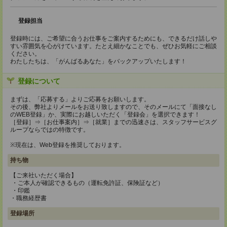
登録担当
登録時には、ご希望に合うお仕事をご案内するためにも、できるだけ話しや
すい雰囲気を心がけています。たとえ細かなことでも、ぜひお気軽にご相談
ください。
わたしたちは、「がんばるあなた」をバックアップいたします！
登録について
まずは、「応募する」よりご応募をお願いします。
その後、弊社よりメールをお送り致しますので、そのメールにて「面接なし
のWEB登録」か、実際にお越しいただく「登録会」を選択できます！
［登録］⇒［お仕事案内］⇒［就業］までの迅速さは、スタッフサービスグ
ループならではの特徴です。
※現在は、Web登録を推奨しております。
持ち物
【ご来社いただく場合】
・ご本人が確認できるもの（運転免許証、保険証など）
・印鑑
・職務経歴書
登録場所