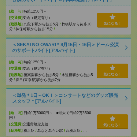
[給 与]
時給1250円～
[交通費]
支給（規定有り）
気になる！
[勤務地]
九段下駅から徒歩5分
/
竹橋駅から徒歩10
分
/
神保町駅から徒歩15分
/
…
＜SEKAI NO OWARI＊8月15日・16日＞ドーム公演
のサポートバイト[アルバイト]
[給 与]
時給1250円～
[交通費]
支給（規定有り）
気になる！
[勤務地]
後楽園駅から徒歩5分
/
水道橋駅から徒歩5
分
/
春日(東京都)駅から徒歩7分
＜単発＊1日～OK！＞コンサートなどのグッズ販売
スタッフ＊[アルバイト]
[給 与]
日給1万5000円～ ■最大で日給2万8500
円！
[交通費]
交通費規定支給
気になる！
[勤務地]
横浜駅
/
みなとみらい駅
/
西横浜駅
/
…