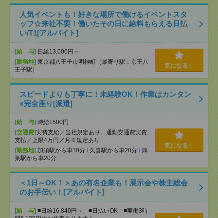
人気イベントも！好きな場所で働けるイベントスタ
ッフ☆来社不要！働いたその日に給料もらえる日払
い/T1[アルバイト]
[給 与]
日給13,000円～
[勤務地]
東京都八王子市明神町（最寄り駅：京王八
気になる！
王子駅）
スピードよりも丁寧に！未経験OK！作業はカンタン
×完全座り[派遣]
[給 与]
時給1500円
[交通費]
実費支給／当社規定あり。通勤交通費実費
支払／上限4万円／月※規定あり
気になる！
[勤務地]
加須駅から車10分
/
久喜駅から車20分
/
鴻
巣駅から車20分
＜1日～OK！＞あの有名企業も！展示会や株主総会
のお手伝い！[アルバイト]
[給 与]
■日給16,840円～ ■日払いOK ■実働3時