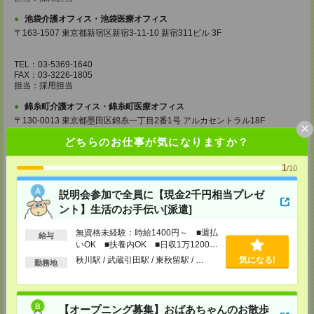
池袋介護オフィス・池袋医療オフィス
〒163-1507 東京都新宿区新宿3-11-10 新宿311ビル 3F
TEL：03-5369-1640
FAX：03-3226-1805
担当：採用担当
錦糸町介護オフィス・錦糸町医療オフィス
〒130-0013 東京都墨田区錦糸一丁目2番1号 アルカセントラル18F
×
どちらのお仕事が気になりますか？
TEL：03-5637-1151
FAX：03-5637-1388
担当：採用担当
1
/10
西東京医療オフィス
説明会参加で全員に【現金2千円相当プレゼ
〒180-0004 東京都武蔵野市吉祥寺本町1丁目14番5号 吉祥寺本町ビル5F
ント】生活のお手伝い[派遣]
TEL：0422-23-0901
FAX：0422-23-0905
無資格未経験：時給1400円～ ■週払
給与
担当：採用担当
いOK ■扶養内OK ■日収1万1200円
以上
秋川駅 / 武蔵引田駅 / 東秋留駅 / …
気になる!
町田介護オフィス
勤務地
〒194-0022 東京都町田市森野1丁目36番14号 ビオレ町田ビル3F
TEL：042-728-3021
FAX：042-728-3025
【オープニング募集】おばあちゃんのお散歩