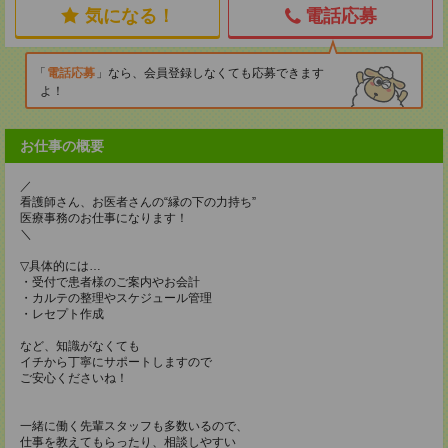
気になる！
電話応募
電話応募
なら、会員登録しなくても応募できます
よ！
お仕事の概要
／
看護師さん、お医者さんの“縁の下の力持ち”
医療事務のお仕事になります！
＼
▽具体的には…
・受付で患者様のご案内やお会計
・カルテの整理やスケジュール管理
・レセプト作成
など、知識がなくても
イチから丁寧にサポートしますので
ご安心くださいね！
一緒に働く先輩スタッフも多数いるので、
仕事を教えてもらったり、相談しやすい