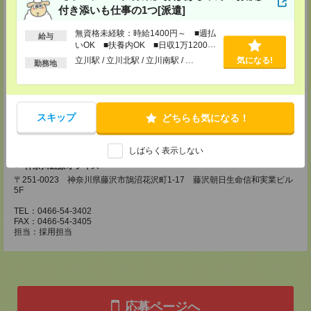
担当：採用担当
付き添いも仕事の1つ[派遣]
川崎医療オフィス・横浜医療オフィス
無資格未経験：時給1400円～ ■週払
給与
〒210-0007 神奈川県川崎市川崎区駅前本町3-1 NMF川崎東口ビル7F
いOK ■扶養内OK ■日収1万1200円
TEL：044-233-3501
以上
FAX：044-233-4305
立川駅 / 立川北駅 / 立川南駅 / …
気になる!
勤務地
担当：採用担当者
横浜介護オフィス
〒221-0835 神奈川県横浜市神奈川区鶴屋町2-23-2 TSプラザビルディング
5F
スキップ
どちらも気になる！
TEL：045-320-1901
FAX：044-233-4305
担当：採用担当者
しばらく表示しない
神奈川医療オフィス
〒251-0023 神奈川県藤沢市鵠沼花沢町1-17 藤沢朝日生命信和実業ビル
5F
TEL：0466-54-3402
FAX：0466-54-3405
担当：採用担当
応募ページへ