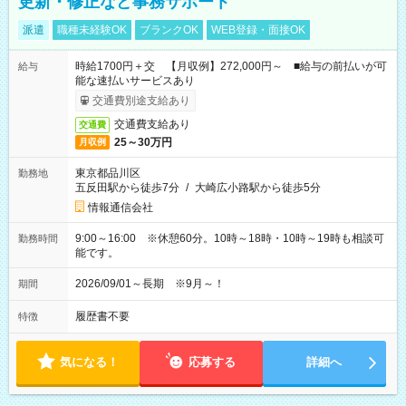
更新・修正など事務サポート
派遣
職種未経験OK
ブランクOK
WEB登録・面接OK
時給1700円＋交 【月収例】272,000円～ ■給与の前払いが可
給与
能な速払いサービスあり
交通費別途支給あり
交通費支給あり
交通費
25～30万円
月収例
東京都品川区
勤務地
五反田駅から徒歩7分
/
大崎広小路駅から徒歩5分
情報通信会社
9:00～16:00 ※休憩60分。10時～18時・10時～19時も相談可
勤務時間
能です。
2026/09/01～長期 ※9月～！
期間
履歴書不要
特徴
気になる！
応募する
詳細へ