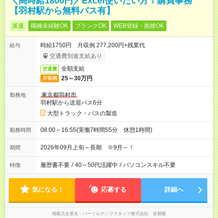
＼高時給1800円／Excel使いたい方！購買事務
【羽村駅から無料バス有】
派遣
職種未経験OK
ブランクOK
WEB登録・面接OK
時給1750円 月収例 277,200円+残業代
給与
交通費別途支給あり
全額支給
交通費
25～30万円
月収例
東京都羽村市
勤務地
羽村駅から送迎バス6分
大型トラック・バスの製造
08:00～16:55(実働7時間55分 休憩1時間)
勤務時間
2026年09月上旬～長期 ※9月～！
期間
履歴書不要
/
40～50代活躍中
/
パソコンスキル不要
特徴
気になる！
応募する
詳細へ
掲載元企業名
パーソルテンプスタッフ株式会社 首都圏