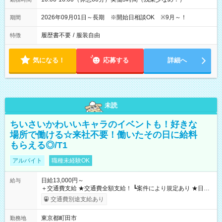
2026年09月01日～長期 ※開始日相談OK ※9月～！
期間
履歴書不要
/
服装自由
特徴
気になる！
応募する
詳細へ
未読
ちいさいかわいいキャラのイベントも！好きな
場所で働ける☆来社不要！働いたその日に給料
もらえる◎/T1
アルバイト
職種未経験OK
日給13,000円～
給与
＋交通費支給 ★交通費全額支給！ ┗案件により規定あり ★日払
いOK！（規定あり） ┗働いたその日に現金GET♪ お仕事後はコ
交通費別途支給あり
ンビニATMから 日払い分を引き落とせます！ 【試用期間】試
用期間なし
東京都町田市
勤務地