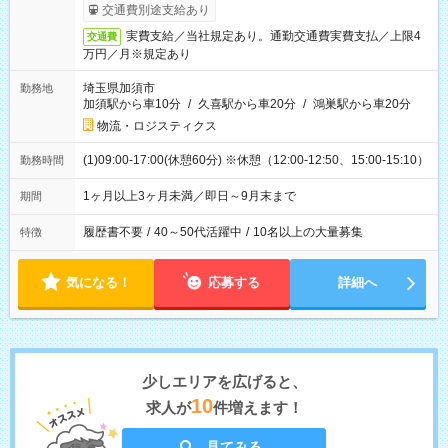
交通費別途支給あり
実費支給／当社規定あり。通勤交通費実費支払／上限4
交通費
万円／月※規定あり
埼玉県加須市
勤務地
加須駅から車10分
/
久喜駅から車20分
/
鴻巣駅から車20分
物流・ロジスティクス
(1)09:00-17:00(休憩60分) ※休憩（12:00-12:50、15:00-15:10）
勤務時間
1ヶ月以上3ヶ月未満／即日～9月末まで
期間
履歴書不要
/
40～50代活躍中
/
10名以上の大量募集
特徴
気になる！
応募する
詳細へ
少しエリアを広げると、
10
求人が
件増えます！
見てみる