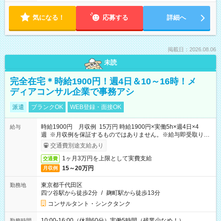
気になる！
応募する
詳細へ
掲載日：2026.08.06
未読
完全在宅＊時給1900円！週4日＆10～16時！メ
ディアコンサル企業で事務アシ
派遣
ブランクOK
WEB登録・面接OK
時給1900円 月収例 15万円 時給1900円×実働5h×週4日×4
給与
週 ※月収例を保証するものではありません。※給与即受取りサ
ービス利用可（利用条件有）
交通費別途支給あり
1ヶ月3万円を上限として実費支給
交通費
15～20万円
月収例
東京都千代田区
勤務地
四ツ谷駅から徒歩2分
/
麹町駅から徒歩13分
コンサルタント・シンクタンク
10:00-16:00（休憩60分）実働5時間（残業少なめ！）
勤務時間