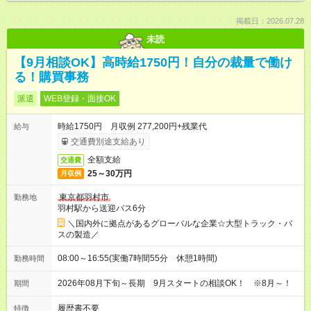
掲載日：2026.07.28
未読
【9月相談OK】高時給1750円！自分の裁量で働け
る！購買事務
派遣
WEB登録・面接OK
時給1750円 月収例 277,200円+残業代
給与
交通費別途支給あり
全額支給
交通費
25～30万円
月収例
東京都羽村市
勤務地
羽村駅から送迎バス6分
＼国内外に拠点があるグローバルな企業☆大型トラック・バ
スの製造／
08:00～16:55(実働7時間55分 休憩1時間)
勤務時間
2026年08月下旬～長期 9月スタートの相談OK！ ※8月～！
期間
履歴書不要
特徴