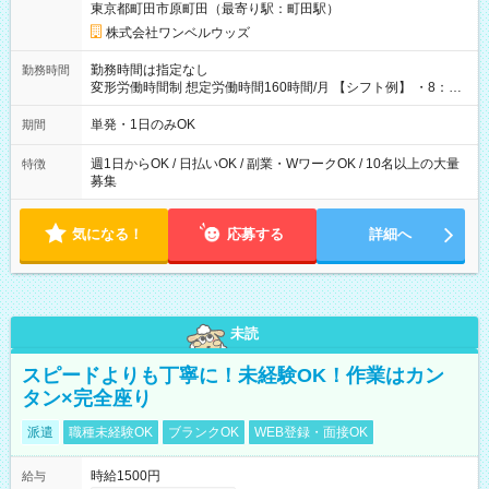
東京都町田市原町田（最寄り駅：町田駅）
株式会社ワンベルウッズ
勤務時間は指定なし
勤務時間
変形労働時間制 想定労働時間160時間/月 【シフト例】 ・8：00
～21：00
単発・1日のみOK
期間
週1日からOK / 日払いOK / 副業・WワークOK / 10名以上の大量
特徴
募集
気になる！
応募する
詳細へ
未読
スピードよりも丁寧に！未経験OK！作業はカン
タン×完全座り
派遣
職種未経験OK
ブランクOK
WEB登録・面接OK
時給1500円
給与