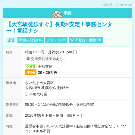
掲載日：2026.08.06
未読
【大宮駅徒歩すぐ】長期×安定！事務センタ
ー！電話ナシ
派遣
職種未経験OK
ブランクOK
WEB登録・面接OK
時給1300円 月収例 201,500円
給与
交通費別途支給あり
全額支給
交通費
20～25万円
月収例
さいたま市大宮区
勤務地
大宮(埼玉県)駅から徒歩3分
事務代行業
08:30～17:15(実働7時間45分 休憩1時間)
勤務時間
2026年08月下旬～長期 ※8月～！
期間
履歴書不要
/
40～50代活躍中
/
服装自由
/
電話対応なし
/
パソ
特徴
コンスキル不要