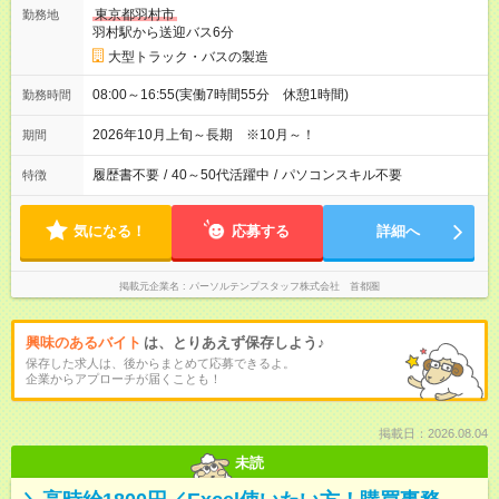
東京都羽村市
勤務地
羽村駅から送迎バス6分
大型トラック・バスの製造
08:00～16:55(実働7時間55分 休憩1時間)
勤務時間
2026年10月上旬～長期 ※10月～！
期間
履歴書不要
/
40～50代活躍中
/
パソコンスキル不要
特徴
気になる！
応募する
詳細へ
掲載元企業名
パーソルテンプスタッフ株式会社 首都圏
興味のあるバイト
は、とりあえず保存しよう♪
保存した求人は、後からまとめて応募できるよ。
企業からアプローチが届くことも！
掲載日：2026.08.04
未読