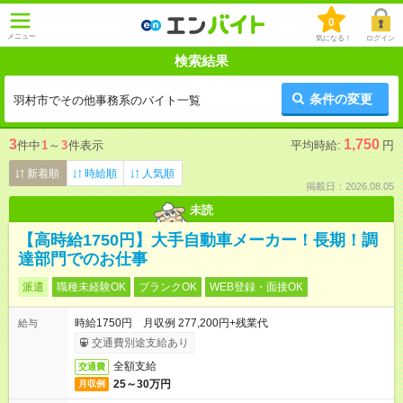
0
メニュー
気になる！
ログイン
検索結果
条件の変更
羽村市でその他事務系のバイト一覧
3
1,750
件中
1
～
3
件表示
平均時給:
円
新着順
時給順
人気順
掲載日：2026.08.05
未読
【高時給1750円】大手自動車メーカー！長期！調
達部門でのお仕事
派遣
職種未経験OK
ブランクOK
WEB登録・面接OK
時給1750円 月収例 277,200円+残業代
給与
交通費別途支給あり
全額支給
交通費
25～30万円
月収例