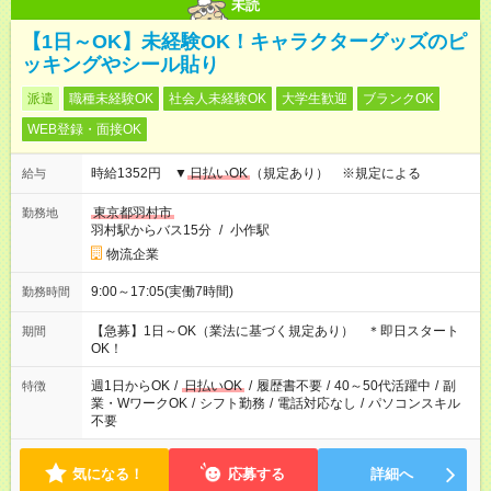
未読
【1日～OK】未経験OK！キャラクターグッズのピ
ッキングやシール貼り
派遣
職種未経験OK
社会人未経験OK
大学生歓迎
ブランクOK
WEB登録・面接OK
時給1352円 ▼
日払いOK
（規定あり） ※規定による
給与
東京都羽村市
勤務地
羽村駅からバス15分
/
小作駅
物流企業
9:00～17:05(実働7時間)
勤務時間
【急募】1日～OK（業法に基づく規定あり） ＊即日スタート
期間
OK！
週1日からOK
/
日払いOK
/
履歴書不要
/
40～50代活躍中
/
副
特徴
業・WワークOK
/
シフト勤務
/
電話対応なし
/
パソコンスキル
不要
気になる！
応募する
詳細へ