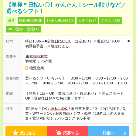
【単発＊日払い〇】かんたん！シール貼りなど／
選べるシフト！
派遣
職種未経験OK
社会人未経験OK
大学生歓迎
ブランクOK
WEB登録・面接OK
時給1306～■全額
日払いOK
（規定あり）※現金払いもOK！ ■
給与
初勤務手当（※規定による）
東京都羽村市
勤務地
羽村駅
/
小作駅
物流企業
選べるシフトいろいろ！ ・8:00～17:00 ・8:30～17:30 ・9:00
勤務時間
～17:00 ・9:00～17:30 ・9:30～17:30 ・9:00～18:00 ・10:00～
19:00 ・22:00～33:00 などなど ご都合に合わせてお仕事可能で
す！
【急募】1日～OK（業法に基づく規定あり）＊即日スタート
期間
OK！登録後は好きな時に働けます！
週1日からOK
/
日払いOK
/
履歴書不要
/
40～50代活躍中
/
副
特徴
業・WワークOK
/
服装自由
/
シフト勤務
/
10名以上の大量募
集
/
電話対応なし
/
パソコンスキル不要
気になる！
応募する
詳細へ