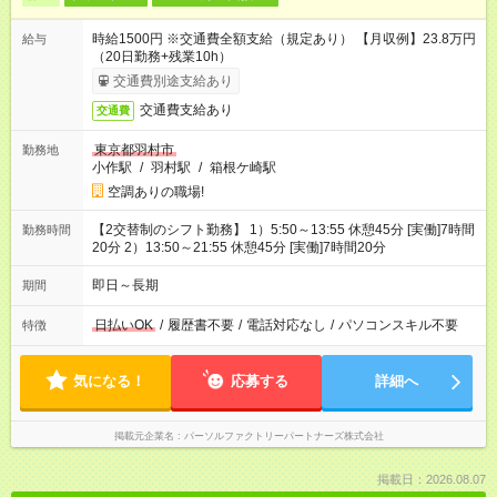
時給1500円 ※交通費全額支給（規定あり） 【月収例】23.8万円
給与
（20日勤務+残業10h）
交通費別途支給あり
交通費支給あり
交通費
東京都羽村市
勤務地
小作駅
/
羽村駅
/
箱根ケ崎駅
空調ありの職場!
【2交替制のシフト勤務】 1）5:50～13:55 休憩45分 [実働]7時間
勤務時間
20分 2）13:50～21:55 休憩45分 [実働]7時間20分
即日～長期
期間
日払いOK
/
履歴書不要
/
電話対応なし
/
パソコンスキル不要
特徴
気になる！
応募する
詳細へ
掲載元企業名
パーソルファクトリーパートナーズ株式会社
掲載日：2026.08.07