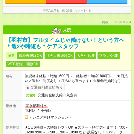
掲載元企業名
株式会社ニッソーネット
掲載日：2026.08.04
未読
【羽村市】フルタイムじゃ働けない！という方へ
＊週2や時短も＊ケアスタッフ
派遣
職種未経験OK
社会人未経験OK
大学生歓迎
ブランクOK
WEB登録・面接OK
無資格未経験：時給1600円～ 経験者：時給1800円～ ★日払
給与
い／週払い制度あり（月払いも選べます）※稼働開始時は手続き
完了次第のお支払いとなります。
交通費別途支給あり
交通費全額支給※規定有
交通費
東京都羽村市
勤務地
羽村駅
/
小作駅
＜シニア向けマンション＞
★1日6時間～の時短シフトOK ★スタート時間選べます！ 7:00～
勤務時間
16:00 9:00～17:00 11:00～19:00 など 残業なし！ ※Wワークの