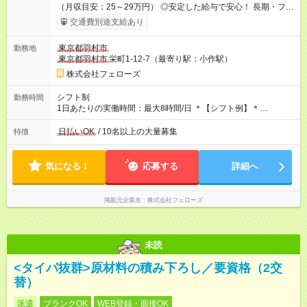
（月収目安：25～29万円） ◎安定した給与で安心！ 長期・フル
タイムで勤務いただける方にお越しいただきたいと思っていま
交通費別途支給あり
す。シフトが削られることはないので、安定した給与が入りま
す。 ◎日払い・週払いもOK！※規定あり すぐに働きたい、稼ぎ
東京都羽村市
勤務地
たいという人もいると思います。このあたりは柔軟に対応する
東京都羽村市
栄町1-12-7（最寄り駅：小作駅）
ので、お気軽にご相談ください！ ※2ヶ月の試用期間がありま
す。その間の給与・待遇に変更はありません。 【試用期間】試
株式会社フェローズ
用期間あり 試用期間の長さ：2ヶ月 雇用形態、給与は本採用時
と同じです。
シフト制
勤務時間
1日あたりの実働時間：最大8時間/日 ＊【シフト例】＊
(1) 10:00～19:00 (2) 11:00～20:00 (3) 12:00～21:00 など ◎
いずれも実働8時間・休憩1時間です。中抜けシフトなどはあり
日払いOK
/ 10名以上の大量募集
特徴
ません。 ◎残業は少なく、月10時間未満です。「残業代で稼ぎ
たい」などあれば相談に応じますのでおっしゃってください！
気になる！
応募する
詳細へ
掲載元企業名
株式会社フェローズ
未読
<タイパ抜群>原材料の積み下ろし／要資格（2交
替）
派遣
ブランクOK
WEB登録・面接OK