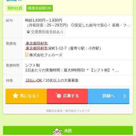
契約社員
職種未経験OK
時給1,630円～1,930円
給与
（月収目安：25～29万円） ◎安定した給与で安心！ 長期・フル
タイムで勤務いただける方にお越しいただきたいと思っていま
交通費別途支給あり
す。シフトが削られることはないので、安定した給与が入りま
す。 ◎日払い・週払いもOK！※規定あり すぐに働きたい、稼ぎ
東京都羽村市
勤務地
たいという人もいると思います。このあたりは柔軟に対応する
東京都羽村市
栄町1-12-7（最寄り駅：小作駅）
ので、お気軽にご相談ください！ ※2ヶ月の試用期間がありま
す。その間の給与・待遇に変更はありません。 【試用期間】試
株式会社フェローズ
用期間あり 試用期間の長さ：2ヶ月 雇用形態、給与は本採用時
と同じです。
シフト制
勤務時間
1日あたりの実働時間：最大8時間/日 ＊【シフト例】＊
(1) 10:00～19:00 (2) 11:00～20:00 (3) 12:00～21:00 など ◎
いずれも実働8時間・休憩1時間です。中抜けシフトなどはあり
日払いOK
/ 10名以上の大量募集
特徴
ません。 ◎残業は少なく、月10時間未満です。「残業代で稼ぎ
たい」などあれば相談に応じますのでおっしゃってください！
気になる！
応募する
詳細へ
掲載元企業名
株式会社フェローズ
未読