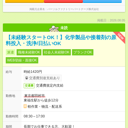
掲載元企業名
パーソルファクトリーパートナーズ株式会社
掲載日：2026.08.05
未読
NEW
【未経験スタートOK！】化学製品や接着剤の原
料投入・洗浄/日払いOK
派遣
職種未経験OK
社会人未経験OK
ブランクOK
WEB登録・面接OK
時給1420円
給与
交通費別途支給あり
交通費規定内支給
交通費
東京都羽村市
勤務地
東福生駅から徒歩12分
軽作業・物流・配送系
08:30～17:00
勤務時間
長期でお仕事できる方、大歓迎！
期間