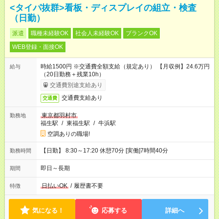
<タイパ抜群>看板・ディスプレイの組立・検査
（日勤）
派遣
職種未経験OK
社会人未経験OK
ブランクOK
WEB登録・面接OK
時給1500円 ※交通費全額支給（規定あり） 【月収例】24.6万円
給与
（20日勤務＋残業10h）
交通費別途支給あり
交通費支給あり
交通費
東京都羽村市
勤務地
福生駅
/
東福生駅
/
牛浜駅
空調ありの職場!
【日勤】 8:30～17:20 休憩70分 [実働]7時間40分
勤務時間
即日～長期
期間
日払いOK
/
履歴書不要
特徴
気になる！
応募する
詳細へ