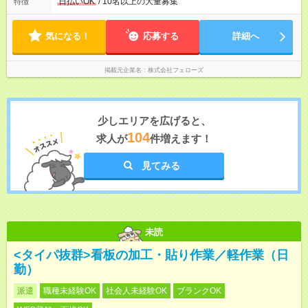
いずれも実働8時間・休憩1時間です。中抜けシフトなどはあり
日払いOK
/ 10名以上の大量募集
特徴
ません。 ◎残業は少なく、月10時間未満です。「残業代で稼ぎ
たい」などあれば相談に応じますのでおっしゃってください！
気になる！
応募する
詳細へ
掲載元企業名
株式会社フェローズ
少しエリアを広げると、
104
求人が
件増えます！
見てみる
未読
<タイパ抜群>看板の加工・貼り作業／軽作業（日
勤）
派遣
職種未経験OK
社会人未経験OK
ブランクOK