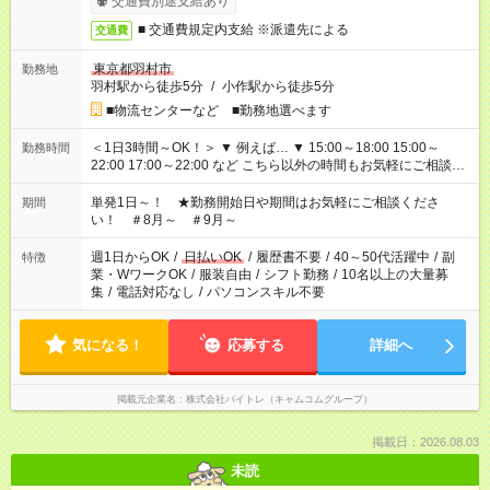
交通費別途支給あり
■ 交通費規定内支給 ※派遣先による
交通費
東京都羽村市
勤務地
羽村駅から徒歩5分
/
小作駅から徒歩5分
■物流センターなど ■勤務地選べます
＜1日3時間～OK！＞ ▼ 例えば… ▼ 15:00～18:00 15:00～
勤務時間
22:00 17:00～22:00 など こちら以外の時間もお気軽にご相談く
ださい！
単発1日～！ ★勤務開始日や期間はお気軽にご相談くださ
期間
い！ ＃8月～ ＃9月～
週1日からOK
/
日払いOK
/
履歴書不要
/
40～50代活躍中
/
副
特徴
業・WワークOK
/
服装自由
/
シフト勤務
/
10名以上の大量募
集
/
電話対応なし
/
パソコンスキル不要
気になる！
応募する
詳細へ
掲載元企業名
株式会社バイトレ（キャムコムグループ）
掲載日：2026.08.03
未読