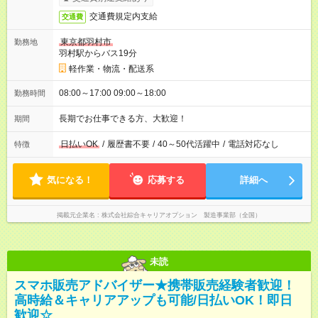
交通費規定内支給
交通費
東京都羽村市
勤務地
羽村駅からバス19分
軽作業・物流・配送系
08:00～17:00 09:00～18:00
勤務時間
長期でお仕事できる方、大歓迎！
期間
日払いOK
/
履歴書不要
/
40～50代活躍中
/
電話対応なし
特徴
気になる！
応募する
詳細へ
掲載元企業名
株式会社綜合キャリアオプション 製造事業部（全国）
未読
スマホ販売アドバイザー★携帯販売経験者歓迎！
高時給＆キャリアアップも可能/日払いOK！即日
歓迎☆