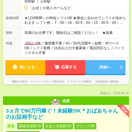
羽村駅
/
小作駅
〈お近くの老人ホームなど〉
★1日6時間～の時短シフトOK ★都合に合わせてシフトが決めら
勤務時間
れます シフト例： 7：00～16：00 9：00～15：00 9：00～
18：00 11：00～20：00 など ※Wワークの場合、他のお仕事と
合わせ週40時間超の就業はご案内できません ※法令に基づき、
長期のお仕事です。開始日はご相談ください！ ★急募
期間
週20時間以上勤務は社会保険への加入対象となります ※労働者
派遣法（日雇い派遣の原則禁止）により、短時間・短期間の就
日払いOK
/
履歴書不要
/
40～50代活躍中
/
副業・Wワーク
特徴
業はご案内が難しい場合があります
OK
/
シフト勤務
/
10名以上の大量募集
/
電話対応なし
/
パソコ
ンスキル不要
気になる！
応募する
詳細へ
掲載元企業名
マンパワーグループ株式会社 ケアサービス事業部 （医療福祉介護関連）
掲載日：2026.08.06
未読
NEW
3ヵ月で80万円稼ぐ！未経験OK＊おばあちゃん
のお話相手など
派遣
職種未経験OK
社会人未経験OK
ブランクOK