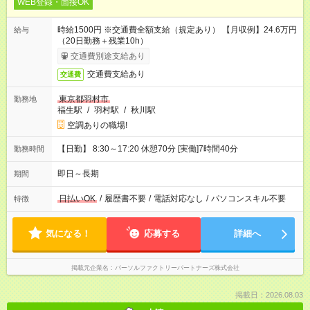
WEB登録・面接OK
時給1500円 ※交通費全額支給（規定あり） 【月収例】24.6万円
給与
（20日勤務＋残業10h）
交通費別途支給あり
交通費支給あり
交通費
東京都羽村市
勤務地
福生駅
/
羽村駅
/
秋川駅
空調ありの職場!
【日勤】 8:30～17:20 休憩70分 [実働]7時間40分
勤務時間
即日～長期
期間
日払いOK
/
履歴書不要
/
電話対応なし
/
パソコンスキル不要
特徴
気になる！
応募する
詳細へ
掲載元企業名
パーソルファクトリーパートナーズ株式会社
掲載日：2026.08.03