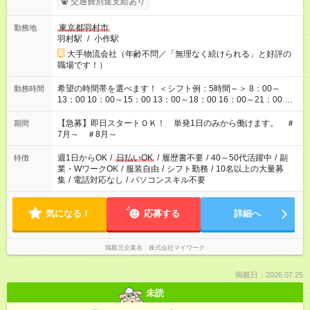
交通費別途支給あり
東京都羽村市
勤務地
羽村駅
/
小作駅
大手物流会社（年齢不問／「無理なく続けられる」と好評の
職場です！）
希望の時間帯を選べます！ ＜シフト例：5時間～＞ 8：00～
勤務時間
13：00 10：00～15：00 13：00～18：00 16：00～21：00 ＜
シフト例：8時間～＞ ・10：00～19：00 ・13：00～22：00 ・
22：00～翌6：00 など！是非ご希望をお聞かせください！
【急募】即日スタートＯＫ！ 単発1日のみから働けます。 ＃
期間
7月～ ＃8月～
週1日からOK
/
日払いOK
/
履歴書不要
/
40～50代活躍中
/
副
特徴
業・WワークOK
/
服装自由
/
シフト勤務
/
10名以上の大量募
集
/
電話対応なし
/
パソコンスキル不要
気になる！
応募する
詳細へ
掲載元企業名
株式会社マイワーク
掲載日：2026.07.25
未読