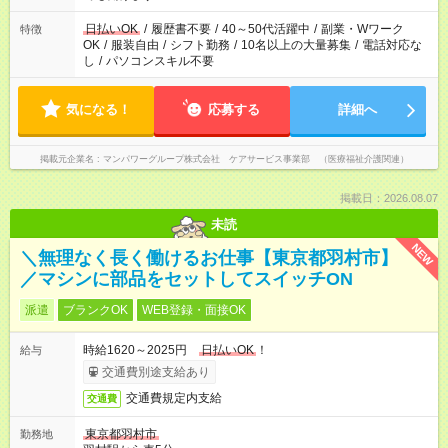
短時間・短期間の就業はご案内が難しい場合があります
日払いOK
/
履歴書不要
/
40～50代活躍中
/
副業・Wワーク
特徴
OK
/
服装自由
/
シフト勤務
/
10名以上の大量募集
/
電話対応な
し
/
パソコンスキル不要
気になる！
応募する
詳細へ
掲載元企業名
マンパワーグループ株式会社 ケアサービス事業部 （医療福祉介護関連）
掲載日：2026.08.07
未読
NEW
＼無理なく長く働けるお仕事【東京都羽村市】
／マシンに部品をセットしてスイッチON
派遣
ブランクOK
WEB登録・面接OK
時給1620～2025円
日払いOK
！
給与
交通費別途支給あり
交通費規定内支給
交通費
東京都羽村市
勤務地