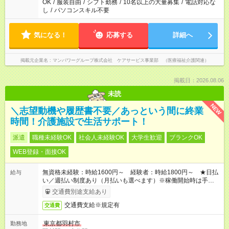
OK
/
服装自由
/
シフト勤務
/
10名以上の大量募集
/
電話対応な
し
/
パソコンスキル不要
気になる！
応募する
詳細へ
掲載元企業名
マンパワーグループ株式会社 ケアサービス事業部 （医療福祉介護関連）
掲載日：2026.08.06
未読
NEW
＼志望動機や履歴書不要／あっという間に終業
時間！介護施設で生活サポート！
派遣
職種未経験OK
社会人未経験OK
大学生歓迎
ブランクOK
WEB登録・面接OK
無資格未経験：時給1600円～ 経験者：時給1800円～ ★日払
給与
い／週払い制度あり（月払いも選べます）※稼働開始時は手続き
完了次第のお支払いとなります。
交通費別途支給あり
交通費支給※規定有
交通費
東京都羽村市
勤務地