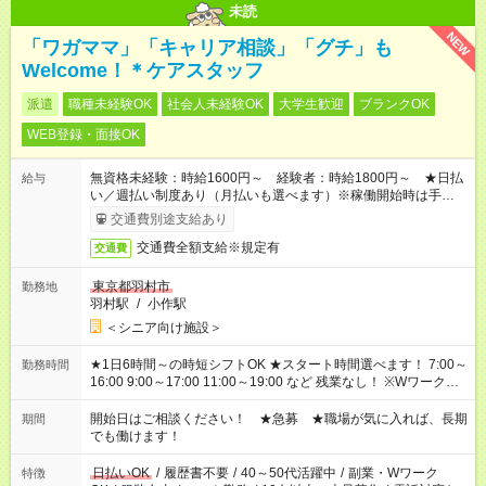
未読
NEW
「ワガママ」「キャリア相談」「グチ」も
Welcome！＊ケアスタッフ
派遣
職種未経験OK
社会人未経験OK
大学生歓迎
ブランクOK
WEB登録・面接OK
無資格未経験：時給1600円～ 経験者：時給1800円～ ★日払
給与
い／週払い制度あり（月払いも選べます）※稼働開始時は手続き
完了次第のお支払いとなります。
交通費別途支給あり
交通費全額支給※規定有
交通費
東京都羽村市
勤務地
羽村駅
/
小作駅
＜シニア向け施設＞
★1日6時間～の時短シフトOK ★スタート時間選べます！ 7:00～
勤務時間
16:00 9:00～17:00 11:00～19:00 など 残業なし！ ※Wワークの
場合、他のお仕事と合わせ週40時間超の就業はご案内できませ
ん ※法令に基づき、週20時間以上勤務は社会保険への加入対象
開始日はご相談ください！ ★急募 ★職場が気に入れば、長期
期間
となります ※労働者派遣法（日雇い派遣の原則禁止）により、
でも働けます！
短時間・短期間の就業はご案内が難しい場合があります
日払いOK
/
履歴書不要
/
40～50代活躍中
/
副業・Wワーク
特徴