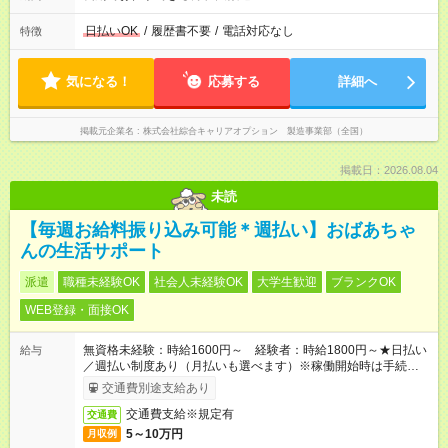
日払いOK
/
履歴書不要
/
電話対応なし
特徴
気になる！
応募する
詳細へ
掲載元企業名
株式会社綜合キャリアオプション 製造事業部（全国）
掲載日：2026.08.04
未読
【毎週お給料振り込み可能＊週払い】おばあちゃ
んの生活サポート
派遣
職種未経験OK
社会人未経験OK
大学生歓迎
ブランクOK
WEB登録・面接OK
無資格未経験：時給1600円～ 経験者：時給1800円～★日払い
給与
／週払い制度あり（月払いも選べます）※稼働開始時は手続き完
了次第のお支払いとなります。
交通費別途支給あり
交通費支給※規定有
交通費
5～10万円
月収例