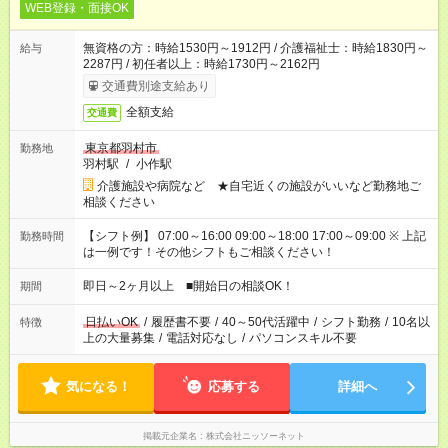
WEB登録・面接OK
無資格の方：時給1530円～1912円 / 介護福祉士：時給1830円～
給与
2287円 / 初任者以上：時給1730円～2162円
交通費別途支給あり
全額支給
交通費
東京都羽村市
勤務地
羽村駅
/
小作駅
介護施設や病院など ★自宅近くの施設がいいなど勤務地ご
相談ください
【シフト例】 07:00～16:00 09:00～18:00 17:00～09:00 ※ 上記
勤務時間
は一例です！その他シフトもご相談ください！
即日～2ヶ月以上 ■開始日の相談OK！
期間
日払いOK
/
履歴書不要
/
40～50代活躍中
/
シフト勤務
/
10名以
特徴
上の大量募集
/
電話対応なし
/
パソコンスキル不要
気になる！
応募する
詳細へ
掲載元企業名
株式会社ニッソーネット