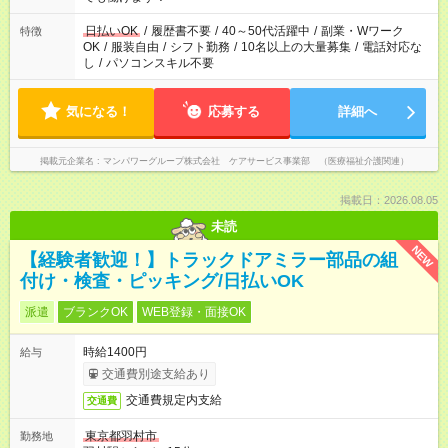
短時間・短期間の就業はご案内が難しい場合があります
日払いOK
/
履歴書不要
/
40～50代活躍中
/
副業・Wワーク
特徴
OK
/
服装自由
/
シフト勤務
/
10名以上の大量募集
/
電話対応な
し
/
パソコンスキル不要
気になる！
応募する
詳細へ
掲載元企業名
マンパワーグループ株式会社 ケアサービス事業部 （医療福祉介護関連）
掲載日：2026.08.05
未読
NEW
【経験者歓迎！】トラックドアミラー部品の組
付け・検査・ピッキング/日払いOK
派遣
ブランクOK
WEB登録・面接OK
時給1400円
給与
交通費別途支給あり
交通費規定内支給
交通費
東京都羽村市
勤務地