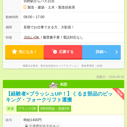
羽村駅からバス15分
製造・建築・土木・製造技術系
08:00～17:00
勤務時間
長期でお仕事できる方、大歓迎！
期間
日払いOK
/
履歴書不要
/
電話対応なし
特徴
気になる！
応募する
詳細へ
掲載元企業名
株式会社綜合キャリアオプション 製造事業部（全国）
掲載日：2026.08.05
未読
NEW
【経験者×ブラッシュUP！】くるま部品のピッ
キング・フォークリフト運搬
派遣
ブランクOK
WEB登録・面接OK
時給1400円
給与
交通費別途支給あり