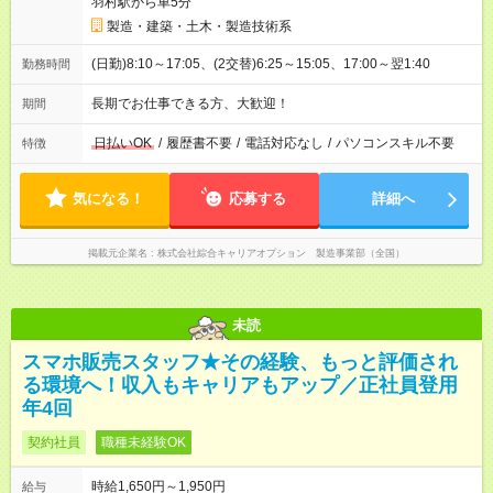
羽村駅から車5分
製造・建築・土木・製造技術系
(日勤)8:10～17:05、(2交替)6:25～15:05、17:00～翌1:40
勤務時間
長期でお仕事できる方、大歓迎！
期間
日払いOK
/
履歴書不要
/
電話対応なし
/
パソコンスキル不要
特徴
気になる！
応募する
詳細へ
掲載元企業名
株式会社綜合キャリアオプション 製造事業部（全国）
未読
スマホ販売スタッフ★その経験、もっと評価され
る環境へ！収入もキャリアもアップ／正社員登用
年4回
契約社員
職種未経験OK
時給1,650円～1,950円
給与