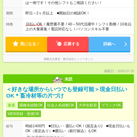
は一例です！その他シフトもご相談ください！
即日～2ヶ月以上 ■開始日の相談OK！
期間
日払いOK
/
履歴書不要
/
40～50代活躍中
/
シフト勤務
/
10名以
特徴
上の大量募集
/
電話対応なし
/
パソコンスキル不要
気になる！
応募する
詳細へ
掲載元企業名
株式会社ニッソーネット
掲載日：2026.07.29
未読
＜好きな場所からいつでも登録可能＞現金日払い
OK＊畜冷材等の片づけ
派遣
職種未経験OK
社会人未経験OK
大学生歓迎
ブランクOK
WEB登録・面接OK
時給1400円 ■日払い・週払いOK！(規定あり) ■現金日払いも
給与
OK（規定あり）■週払い（銀行振込）もOK