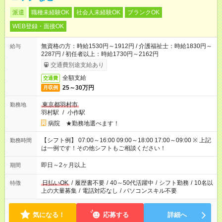
派遣
職種未経験OK
社会人未経験OK
ブランクOK
WEB登録・面接OK
無資格の方：時給1530円～1912円 / 介護福祉士：時給1830円～
給与
2287円 / 初任者以上：時給1730円～2162円
交通費別途支給あり
全額支給
交通費
25～30万円
月収例
東京都羽村市
勤務地
羽村駅
/
小作駅
病院 ★勤務地選べます！
【シフト例】 07:00～16:00 09:00～18:00 17:00～09:00 ※ 上記
勤務時間
は一例です！その他シフトもご相談ください！
即日～2ヶ月以上
期間
日払いOK
/
履歴書不要
/
40～50代活躍中
/
シフト勤務
/
10名以
特徴
上の大量募集
/
電話対応なし
/
パソコンスキル不要
気になる！
応募する
詳細へ