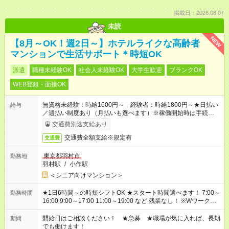
掲載日：2026.08.07
未読
NEW
【8月～OK！週2日～】ホテルライクな高齢者
マンションで生活サポート＊時短OK
派遣
職種未経験OK
社会人未経験OK
大学生歓迎
ブランクOK
WEB登録・面接OK
無資格未経験：時給1600円～ 経験者：時給1800円～★日払い
給与
／週払い制度あり（月払いも選べます）※稼働開始時は手続き完
了次第のお支払いとなります。
交通費別途支給あり
交通費全額支給※規定有
交通費
東京都羽村市
勤務地
羽村駅
/
小作駅
＜シニア向けマンション＞
★1日6時間～の時短シフトOK ★スタート時間選べます！ 7:00～
勤務時間
16:00 9:00～17:00 11:00～19:00 など 残業なし！ ※Wワークの
場合、他のお仕事と合わせ週40時間超の就業はご案内できませ
ん ※法令に基づき、週20時間以上勤務は社会保険への加入対象
開始日はご相談ください！ ★急募 ★職場が気に入れば、長期
期間
となります ※労働者派遣法（日雇い派遣の原則禁止）により、
でも働けます！