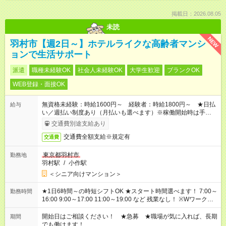
掲載日：2026.08.05
未読
NEW
羽村市【週2日～】ホテルライクな高齢者マンシ
ョンで生活サポート
派遣
職種未経験OK
社会人未経験OK
大学生歓迎
ブランクOK
WEB登録・面接OK
無資格未経験：時給1600円～ 経験者：時給1800円～ ★日払
給与
い／週払い制度あり（月払いも選べます）※稼働開始時は手続き
完了次第のお支払いとなります。
交通費別途支給あり
交通費全額支給※規定有
交通費
東京都羽村市
勤務地
羽村駅
/
小作駅
＜シニア向けマンション＞
★1日6時間～の時短シフトOK ★スタート時間選べます！ 7:00～
勤務時間
16:00 9:00～17:00 11:00～19:00 など 残業なし！ ※Wワークの
場合、他のお仕事と合わせ週40時間超の就業はご案内できませ
ん ※法令に基づき、週20時間以上勤務は社会保険への加入対象
開始日はご相談ください！ ★急募 ★職場が気に入れば、長期
期間
となります ※労働者派遣法（日雇い派遣の原則禁止）により、
でも働けます！