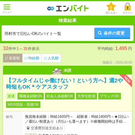
0
メニュー
気になる！
ログイン
検索結果
条件の変更
羽村市で日払いOKのバイト一覧
32
1,495
件中
1
～
32
件表示
平均時給:
円
新着順
時給順
人気順
掲載日：2026.08.08
未読
NEW
【フルタイムじゃ働けない！という方へ】週2や
時短もOK＊ケアスタッフ
派遣
職種未経験OK
社会人未経験OK
大学生歓迎
ブランクOK
WEB登録・面接OK
無資格未経験：時給1600円～ 経験者：時給1800円～★日払い
給与
／週払い制度あり（月払いも選べます）※稼働開始時は手続き完
了次第のお支払いとなります。
交通費別途支給あり