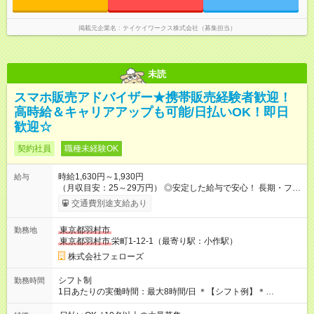
掲載元企業名
テイケイワークス株式会社（募集担当）
未読
スマホ販売アドバイザー★携帯販売経験者歓迎！
高時給＆キャリアアップも可能/日払いOK！即日
歓迎☆
契約社員
職種未経験OK
時給1,630円～1,930円
給与
（月収目安：25～29万円） ◎安定した給与で安心！ 長期・フル
タイムで勤務いただける方にお越しいただきたいと思っていま
交通費別途支給あり
す。シフトが削られることはないので、安定した給与が入りま
す。 ◎日払い・週払いもOK！※規定あり すぐに働きたい、稼ぎ
東京都羽村市
勤務地
たいという人もいると思います。このあたりは柔軟に対応する
東京都羽村市
栄町1-12-1（最寄り駅：小作駅）
ので、お気軽にご相談ください！ ※2ヶ月の試用期間がありま
す。その間の給与・待遇に変更はありません。 【試用期間】試
株式会社フェローズ
用期間あり 試用期間の長さ：2ヶ月 雇用形態、給与は本採用時
と同じです。
シフト制
勤務時間
1日あたりの実働時間：最大8時間/日 ＊【シフト例】＊
(1) 10:00～19:00 (2) 11:00～20:00 (3) 12:00～21:00 など ◎