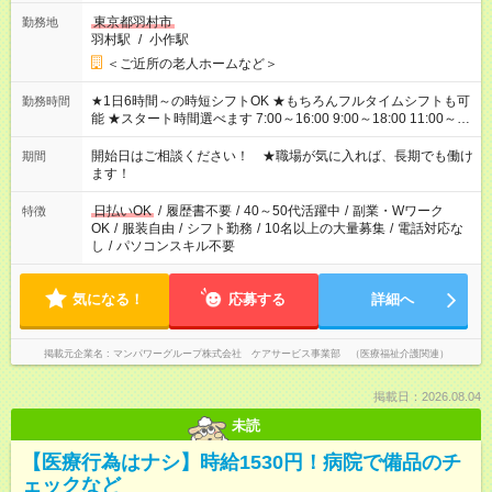
東京都羽村市
勤務地
羽村駅
/
小作駅
＜ご近所の老人ホームなど＞
★1日6時間～の時短シフトOK ★もちろんフルタイムシフトも可
勤務時間
能 ★スタート時間選べます 7:00～16:00 9:00～18:00 11:00～
20:00 など 残業なし！ ※Wワークの場合、他のお仕事と合わせ
週40時間超の就業はご案内できません ※法令に基づき、週20時
開始日はご相談ください！ ★職場が気に入れば、長期でも働け
期間
間以上勤務は社会保険への加入対象となります ※労働者派遣法
ます！
（日雇い派遣の原則禁止）により、短時間・短期間の就業はご
案内が難しい場合があります
日払いOK
/
履歴書不要
/
40～50代活躍中
/
副業・Wワーク
特徴
OK
/
服装自由
/
シフト勤務
/
10名以上の大量募集
/
電話対応な
し
/
パソコンスキル不要
気になる！
応募する
詳細へ
掲載元企業名
マンパワーグループ株式会社 ケアサービス事業部 （医療福祉介護関連）
掲載日：2026.08.04
未読
【医療行為はナシ】時給1530円！病院で備品のチ
ェックなど