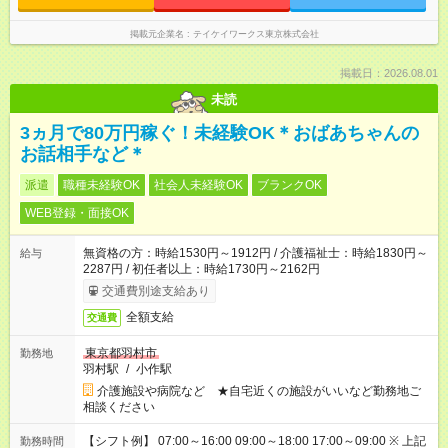
掲載元企業名
テイケイワークス東京株式会社
掲載日：2026.08.01
未読
3ヵ月で80万円稼ぐ！未経験OK＊おばあちゃんの
お話相手など＊
派遣
職種未経験OK
社会人未経験OK
ブランクOK
WEB登録・面接OK
無資格の方：時給1530円～1912円 / 介護福祉士：時給1830円～
給与
2287円 / 初任者以上：時給1730円～2162円
交通費別途支給あり
全額支給
交通費
東京都羽村市
勤務地
羽村駅
/
小作駅
介護施設や病院など ★自宅近くの施設がいいなど勤務地ご
相談ください
【シフト例】 07:00～16:00 09:00～18:00 17:00～09:00 ※ 上記
勤務時間