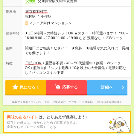
交通費全額支給※規定有
交通費
東京都羽村市
勤務地
羽村駅
/
小作駅
＜シニア向けマンション＞
★1日6時間～の時短シフトOK ★スタート時間選べます！ 7:00～
勤務時間
16:00 9:00～17:00 11:00～19:00 など 残業なし！ ※Wワークの
場合、他のお仕事と合わせ週40時間超の就業はご案内できませ
ん ※法令に基づき、週20時間以上勤務は社会保険への加入対象
開始日はご相談ください！ ★急募 ★職場が気に入れば、長期
期間
となります ※労働者派遣法（日雇い派遣の原則禁止）により、
でも働けます！
短時間・短期間の就業はご案内が難しい場合があります
日払いOK
/
履歴書不要
/
40～50代活躍中
/
副業・Wワーク
特徴
OK
/
服装自由
/
シフト勤務
/
10名以上の大量募集
/
電話対応な
し
/
パソコンスキル不要
気になる！
応募する
詳細へ
掲載元企業名
マンパワーグループ株式会社 ケアサービス事業部 （医療福祉介護関連）
興味のあるバイト
は、とりあえず保存しよう♪
保存した求人は、後からまとめて応募できるよ。
企業からアプローチが届くことも！