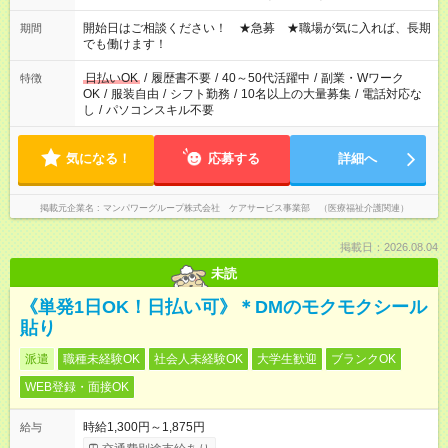
場合、他のお仕事と合わせ週40時間超の就業はご案内できませ
ん ※法令に基づき、週20時間以上勤務は社会保険への加入対象
開始日はご相談ください！ ★急募 ★職場が気に入れば、長期
期間
となります ※労働者派遣法（日雇い派遣の原則禁止）により、
でも働けます！
短時間・短期間の就業はご案内が難しい場合があります
日払いOK
/
履歴書不要
/
40～50代活躍中
/
副業・Wワーク
特徴
OK
/
服装自由
/
シフト勤務
/
10名以上の大量募集
/
電話対応な
し
/
パソコンスキル不要
気になる！
応募する
詳細へ
掲載元企業名
マンパワーグループ株式会社 ケアサービス事業部 （医療福祉介護関連）
掲載日：2026.08.04
未読
《単発1日OK！日払い可》＊DMのモクモクシール
貼り
派遣
職種未経験OK
社会人未経験OK
大学生歓迎
ブランクOK
WEB登録・面接OK
時給1,300円～1,875円
給与