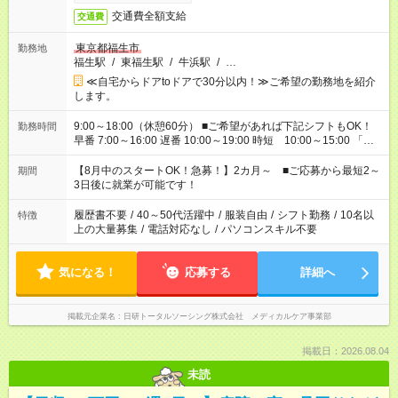
交通費全額支給
交通費
東京都福生市
勤務地
福生駅
/
東福生駅
/
牛浜駅
/
…
≪自宅からドアtoドアで30分以内！≫ご希望の勤務地を紹介
します。
9:00～18:00（休憩60分） ■ご希望があれば下記シフトもOK！
勤務時間
早番 7:00～16:00 遅番 10:00～19:00 時短 10:00～15:00 「家
族と休みを合わせたい」 「余裕を持って夕飯の準備がしたい」
「できれば残業はしたくない」 など、ご希望を教えてください
【8月中のスタートOK！急募！】2カ月～ ■ご応募から最短2～
期間
ね。 ※Wワーク希望の方へ 今ご覧のお仕事で希望する勤務時間
3日後に就業が可能です！
と、もう1つのお仕事の勤務時間。 合計で週40時間を超える場
合は応募できません。
履歴書不要
/
40～50代活躍中
/
服装自由
/
シフト勤務
/
10名以
特徴
上の大量募集
/
電話対応なし
/
パソコンスキル不要
気になる！
応募する
詳細へ
掲載元企業名
日研トータルソーシング株式会社 メディカルケア事業部
掲載日：2026.08.04
未読