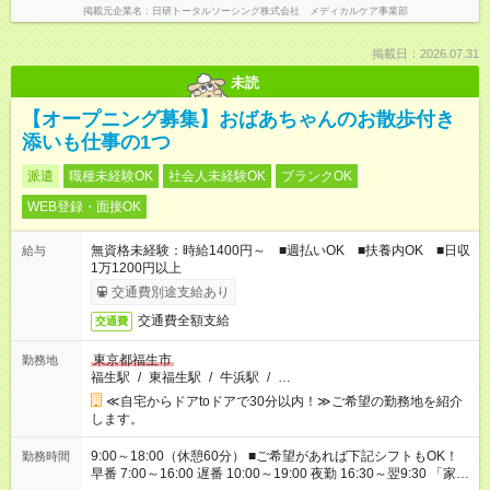
掲載元企業名
日研トータルソーシング株式会社 メディカルケア事業部
掲載日：2026.07.31
未読
【オープニング募集】おばあちゃんのお散歩付き
添いも仕事の1つ
派遣
職種未経験OK
社会人未経験OK
ブランクOK
WEB登録・面接OK
無資格未経験：時給1400円～ ■週払いOK ■扶養内OK ■日収
給与
1万1200円以上
交通費別途支給あり
交通費全額支給
交通費
東京都福生市
勤務地
福生駅
/
東福生駅
/
牛浜駅
/
…
≪自宅からドアtoドアで30分以内！≫ご希望の勤務地を紹介
します。
9:00～18:00（休憩60分） ■ご希望があれば下記シフトもOK！
勤務時間
早番 7:00～16:00 遅番 10:00～19:00 夜勤 16:30～翌9:30 「家族