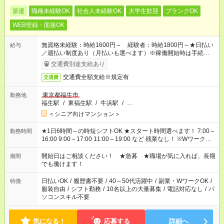
派遣
職種未経験OK
社会人未経験OK
大学生歓迎
ブランクOK
WEB登録・面接OK
無資格未経験：時給1600円～ 経験者：時給1800円～★日払い
給与
／週払い制度あり（月払いも選べます）※稼働開始時は手続き完
了次第のお支払いとなります。
交通費別途支給あり
交通費全額支給※規定有
交通費
東京都福生市
勤務地
福生駅
/
東福生駅
/
牛浜駅
/
…
＜シニア向けマンション＞
★1日6時間～の時短シフトOK ★スタート時間選べます！ 7:00～
勤務時間
16:00 9:00～17:00 11:00～19:00 など 残業なし！ ※Wワークの
場合、他のお仕事と合わせ週40時間超の就業はご案内できませ
ん ※法令に基づき、週20時間以上勤務は社会保険への加入対象
開始日はご相談ください！ ★急募 ★職場が気に入れば、長期
期間
となります ※労働者派遣法（日雇い派遣の原則禁止）により、
でも働けます！
短時間・短期間の就業はご案内が難しい場合があります
日払いOK
/
履歴書不要
/
40～50代活躍中
/
副業・WワークOK
/
特徴
服装自由
/
シフト勤務
/
10名以上の大量募集
/
電話対応なし
/
パ
ソコンスキル不要
気になる！
応募する
詳細へ