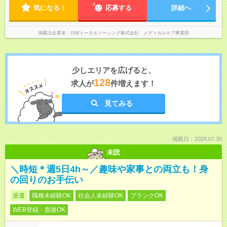
気になる！
応募する
詳細へ
掲載元企業名
日研トータルソーシング株式会社 メディカルケア事業部
少しエリアを広げると、
128
求人が
件増えます！
見てみる
掲載日：2026.07.30
未読
＼時短＊週5日4h～／趣味や家事との両立も！身
の回りのお手伝い
派遣
職種未経験OK
社会人未経験OK
ブランクOK
WEB登録・面接OK