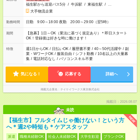
福生駅から送迎バス5分
/
牛浜駅
/
東福生駅
/
…
大手物流企業
日勤 9:00～18:00 夜勤 20:00～29:00（翌5時）
勤務時間
【急募】1日～OK（業法に基づく規定あり）＊即日スタート
期間
OK！登録後は好きな時に働けます！
週1日からOK
/
日払いOK
/
履歴書不要
/
40～50代活躍中
/
副
特徴
業・WワークOK
/
服装自由
/
シフト勤務
/
10名以上の大量募
集
/
電話対応なし
/
パソコンスキル不要
気になる！
応募する
詳細へ
掲載元企業名
テイケイワークス東京株式会社
掲載日：2026.08.07
未読
NEW
【福生市】フルタイムじゃ働けない！という方
へ＊週2や時短も＊ケアスタッフ
派遣
職種未経験OK
社会人未経験OK
大学生歓迎
ブランクOK