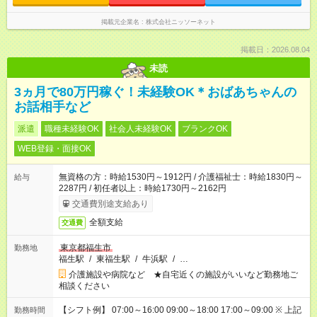
掲載元企業名
株式会社ニッソーネット
掲載日：2026.08.04
未読
3ヵ月で80万円稼ぐ！未経験OK＊おばあちゃんの
お話相手など
派遣
職種未経験OK
社会人未経験OK
ブランクOK
WEB登録・面接OK
無資格の方：時給1530円～1912円 / 介護福祉士：時給1830円～
給与
2287円 / 初任者以上：時給1730円～2162円
交通費別途支給あり
全額支給
交通費
東京都福生市
勤務地
福生駅
/
東福生駅
/
牛浜駅
/
…
介護施設や病院など ★自宅近くの施設がいいなど勤務地ご
相談ください
【シフト例】 07:00～16:00 09:00～18:00 17:00～09:00 ※ 上記
勤務時間