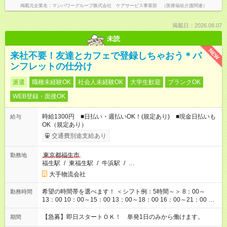
掲載元企業名
マンパワーグループ株式会社 ケアサービス事業部 （医療福祉介護関連）
掲載日：2026.08.07
未読
NEW
来社不要！友達とカフェで登録しちゃおう＊パ
ンフレットの仕分け
派遣
職種未経験OK
社会人未経験OK
大学生歓迎
ブランクOK
WEB登録・面接OK
時給1300円 ■日払い・週払いOK！(規定あり) ■現金日払いも
給与
OK（規定あり）
交通費別途支給あり
東京都福生市
勤務地
福生駅
/
東福生駅
/
牛浜駅
/
…
大手物流会社
希望の時間帯を選べます！ ＜シフト例：5時間～＞ 8：00～
勤務時間
13：00 10：00～15：00 13：00～18：00 16：00～21：00 ＜
シフト例：8時間～＞ ・10：00～19：00 ・13：00～22：00 ・
22：00～翌6：00 など！是非ご希望をお聞かせください！
【急募】即日スタートＯＫ！ 単発1日のみから働けます。
期間