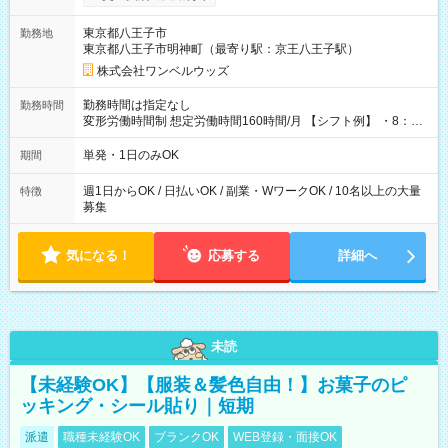
ンビニATMから 日払い分を引き落とせます！ 【試用期間】試
用期間なし
東京都八王子市
勤務地
東京都八王子市明神町（最寄り駅：京王八王子駅）
株式会社ワンベルウッズ
勤務時間は指定なし
勤務時間
変形労働時間制 想定労働時間160時間/月 【シフト例】 ・8：00
～21：00
単発・1日のみOK
期間
週1日からOK / 日払いOK / 副業・WワークOK / 10名以上の大量
特徴
募集
気になる！
応募する
詳細へ
未読
【未経験OK】【服装＆髪色自由！】お菓子のピ
ッキング・シール貼り｜短期
派遣
職種未経験OK
ブランクOK
WEB登録・面接OK