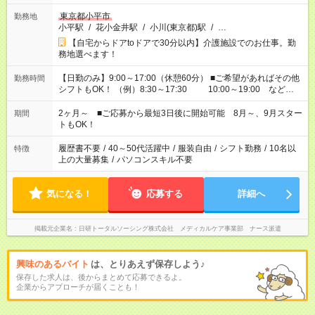
東京都小平市
勤務地
小平駅
/
花小金井駅
/
小川(東京都)駅
/
…
【自宅からドアtoドアで30分以内】介護施設でのお仕事。勤
務地選べます！
【日勤のみ】9:00～17:00（休憩60分） ■ご希望があればその他
勤務時間
シフトもOK！ （例）8:30～17:30 10:00～19:00 など
「家族とお休みを合わせたい」 「できれば残業はしたくない」
など、あなたのご希望に沿ったお仕事をご紹介します！ ※Wワ
2ヶ月～ ■ご応募から最短3日後に開始可能 8月～、9月スター
期間
ーク希望の方へ 今ご覧のお仕事で希望する勤務時間と、もう1つ
トもOK！
のお仕事の勤務時間。 合計で週40時間を超える場合は応募でき
ません
履歴書不要
/
40～50代活躍中
/
服装自由
/
シフト勤務
/
10名以
特徴
上の大量募集
/
パソコンスキル不要
気になる！
応募する
詳細へ
掲載元企業名
日研トータルソーシング株式会社 メディカルケア事業部 ナース派遣
興味のあるバイト
は、とりあえず保存しよう♪
保存した求人は、後からまとめて応募できるよ。
企業からアプローチが届くことも！