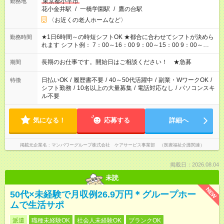
東京都小平市
勤務地
花小金井駅
/
一橋学園駅
/
鷹の台駅
〈お近くの老人ホームなど〉
★1日6時間～の時短シフトOK ★都合に合わせてシフトが決めら
勤務時間
れます シフト例： 7：00～16：00 9：00～15：00 9：00～
18：00 11：00～20：00 など ※Wワークの場合、他のお仕事と
合わせ週40時間超の就業はご案内できません ※法令に基づき、
長期のお仕事です。開始日はご相談ください！ ★急募
期間
週20時間以上勤務は社会保険への加入対象となります ※労働者
派遣法（日雇い派遣の原則禁止）により、短時間・短期間の就
日払いOK
/
履歴書不要
/
40～50代活躍中
/
副業・WワークOK
/
特徴
業はご案内が難しい場合があります
シフト勤務
/
10名以上の大量募集
/
電話対応なし
/
パソコンスキ
ル不要
気になる！
応募する
詳細へ
掲載元企業名
マンパワーグループ株式会社 ケアサービス事業部 （医療福祉介護関連）
掲載日：2026.08.04
未読
NEW
50代×未経験で月収例26.9万円＊グループホー
ムで生活サポ
派遣
職種未経験OK
社会人未経験OK
ブランクOK