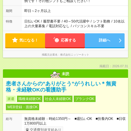
例です！その他シフトもご相談ください！
即日～2ヶ月以上
期間
日払いOK
/
履歴書不要
/
40～50代活躍中
/
シフト勤務
/
10名以
特徴
上の大量募集
/
電話対応なし
/
パソコンスキル不要
気になる！
応募する
詳細へ
掲載元企業名
株式会社ニッソーネット
掲載日：2026.07.31
未読
患者さんからの”ありがとう”がうれしい＊無資
格・未経験OKの看護助手
派遣
職種未経験OK
社会人未経験OK
ブランクOK
WEB登録・面接OK
無資格未経験：時給1350円～ ■週払いOK ■扶養内OK ■日収
給与
1万800円以上
交通費別途支給あり