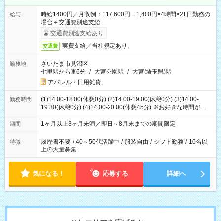
時給1400円／月収例：117,600円＝1,400円×4時間×21日勤務の
給与
場合＋交通費別途支給
交通費別途支給あり
実費支給／当社規定あり。
交通費
さいたま市見沼区
勤務地
七里駅から車6分
/
大宮公園駅
/
大宮(埼玉県)駅
アパレル・日用雑貨
(1)14:00-18:00(休憩0分) (2)14:00-19:00(休憩0分) (3)14:00-
勤務時間
19:30(休憩0分) (4)14:00-20:00(休憩45分) ※お好きな時間が選べ
ます
1ヶ月以上3ヶ月未満／即日～8月末までの期間限定
期間
履歴書不要
/
40～50代活躍中
/
服装自由
/
シフト勤務
/
10名以
特徴
上の大量募集
気になる！
応募する
詳細へ