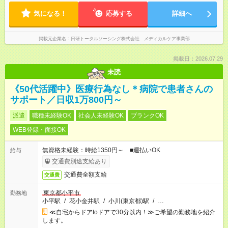
気になる！
応募する
詳細へ
掲載元企業名
日研トータルソーシング株式会社 メディカルケア事業部
掲載日：2026.07.29
未読
《50代活躍中》医療行為なし＊病院で患者さんの
サポート／日収1万800円～
派遣
職種未経験OK
社会人未経験OK
ブランクOK
WEB登録・面接OK
無資格未経験：時給1350円～ ■週払いOK
給与
交通費別途支給あり
交通費全額支給
交通費
東京都小平市
勤務地
小平駅
/
花小金井駅
/
小川(東京都)駅
/
…
≪自宅からドアtoドアで30分以内！≫ご希望の勤務地を紹介
します。