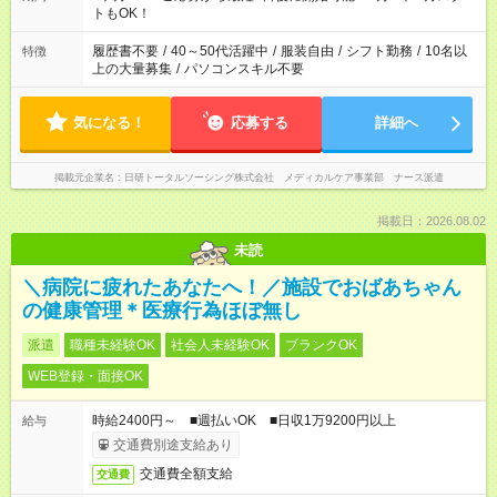
ーク希望の方へ 今ご覧のお仕事で希望する勤務時間と、もう1つ
トもOK！
のお仕事の勤務時間。 合計で週40時間を超える場合は応募でき
ません
履歴書不要
/
40～50代活躍中
/
服装自由
/
シフト勤務
/
10名以
特徴
上の大量募集
/
パソコンスキル不要
気になる！
応募する
詳細へ
掲載元企業名
日研トータルソーシング株式会社 メディカルケア事業部 ナース派遣
掲載日：2026.08.02
未読
＼病院に疲れたあなたへ！／施設でおばあちゃん
の健康管理＊医療行為ほぼ無し
派遣
職種未経験OK
社会人未経験OK
ブランクOK
WEB登録・面接OK
時給2400円～ ■週払いOK ■日収1万9200円以上
給与
交通費別途支給あり
交通費全額支給
交通費