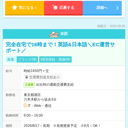
気になる！
応募する
詳細へ
掲載日：2026.08.05
未読
完全在宅で16時まで！英語&日本語＼EC運営サ
ポート／
派遣
ブランクOK
WEB登録・面接OK
時給2450円＋交
給与
交通費別途支給あり
出社時の通勤交通費支給
交通費
東京都港区
勤務地
六本木駅から徒歩3分
IT・Web・通信
9:00～16:00
勤務時間
2026/8/17～長期 ※長期更新予定 ※8月～OK！
期間