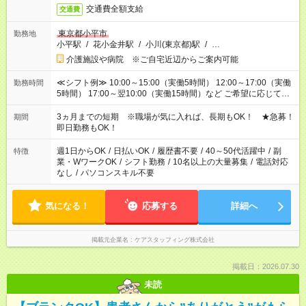
交通費全額支給
交通費
東京都小平市
勤務地
小平駅
/
花小金井駅
/
小川(東京都)駅
/
…
介護施設や病院 ※ご自宅近辺からご案内可能
≪シフト例≫ 10:00～15:00（実働5時間） 12:00～17:00（実働
勤務時間
5時間） 17:00～翌10:00（実働15時間）など ご希望に応じて、
働く時間は調整できます！ お気軽に担当へ相談ください！
3ヵ月までの短期 ※職場が気に入れば、長期もOK！ ★急募！
期間
即日勤務もOK！
週1日からOK
/
日払いOK
/
履歴書不要
/
40～50代活躍中
/
副
特徴
業・WワークOK
/
シフト勤務
/
10名以上の大量募集
/
電話対応
なし
/
パソコンスキル不要
気になる！
応募する
詳細へ
掲載元企業名
ケアスタッフィング株式会社
掲載日：2026.07.30
未読