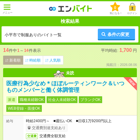
0
メニュー
気になる！
ログイン
検索結果
条件の変更
小平市で制服ありのバイト一覧
14
1,700
件中
1
～
14
件表示
平均時給:
円
新着順
時給順
人気順
掲載日：2026.08.06
未読
NEW
医療行為少なめ＊ほぼルーティンワーク＆いつ
ものメンバーと働く体調管理
派遣
職種未経験OK
社会人未経験OK
ブランクOK
WEB登録・面接OK
時給2400円～ ■週払いOK ■日収1万9200円以上
給与
交通費別途支給あり
交通費全額支給
交通費