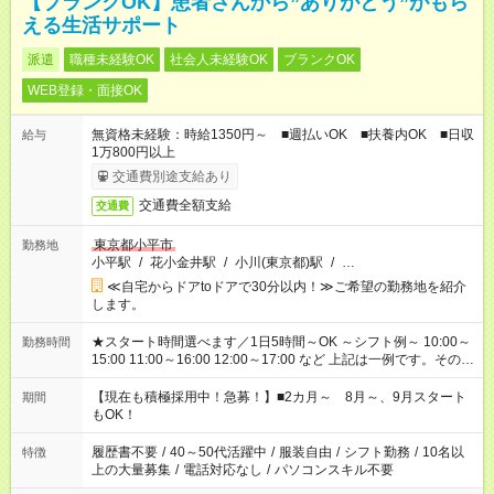
【ブランクOK】患者さんから”ありがとう”がもら
える生活サポート
派遣
職種未経験OK
社会人未経験OK
ブランクOK
WEB登録・面接OK
無資格未経験：時給1350円～ ■週払いOK ■扶養内OK ■日収
給与
1万800円以上
交通費別途支給あり
交通費全額支給
交通費
東京都小平市
勤務地
小平駅
/
花小金井駅
/
小川(東京都)駅
/
…
≪自宅からドアtoドアで30分以内！≫ご希望の勤務地を紹介
します。
★スタート時間選べます／1日5時間～OK ～シフト例～ 10:00～
勤務時間
15:00 11:00～16:00 12:00～17:00 など 上記は一例です。その他
シフトもご相談ください。 ※Wワークの場合当社と合わせて法
定労働時間が週40時間を超えなければOKです。
【現在も積極採用中！急募！】■2カ月～ 8月～、9月スタート
期間
もOK！
履歴書不要
/
40～50代活躍中
/
服装自由
/
シフト勤務
/
10名以
特徴
上の大量募集
/
電話対応なし
/
パソコンスキル不要