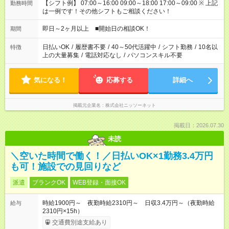
【シフト例】 07:00～16:00 09:00～18:00 17:00～09:00 ※ 上記
勤務時間
は一例です！その他シフトもご相談ください！
即日～2ヶ月以上 ■開始日の相談OK！
期間
日払いOK
/
履歴書不要
/
40～50代活躍中
/
シフト勤務
/
10名以
特徴
上の大量募集
/
電話対応なし
/
パソコンスキル不要
気になる！
応募する
詳細へ
掲載元企業名
株式会社ニッソーネット
掲載日：2026.07.30
未読
＼空いた時間で働く！／日払いOK×1勤務3.4万円
も可！施設での見回りなど
派遣
ブランクOK
WEB登録・面接OK
時給1900円～ 夜勤時給2310円～ 日収3.4万円～（夜勤時給
給与
2310円×15h）
交通費別途支給あり