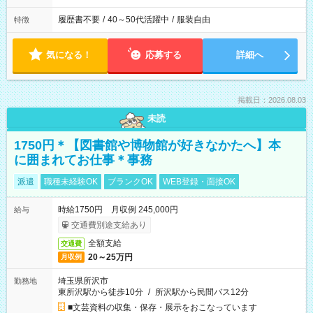
履歴書不要
/
40～50代活躍中
/
服装自由
特徴
気になる！
応募する
詳細へ
掲載日：2026.08.03
未読
1750円＊【図書館や博物館が好きなかたへ】本
に囲まれてお仕事＊事務
派遣
職種未経験OK
ブランクOK
WEB登録・面接OK
時給1750円 月収例 245,000円
給与
交通費別途支給あり
全額支給
交通費
20～25万円
月収例
埼玉県所沢市
勤務地
東所沢駅から徒歩10分
/
所沢駅から民間バス12分
■文芸資料の収集・保存・展示をおこなっています