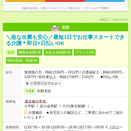
掲載元企業名
日研トータルソーシング株式会社 メディカルケア事業部
掲載日：2026.08.01
未読
＼急な出費も安心／最短3日でお仕事スタートでき
る介護＊即日×日払いOK
派遣
職種未経験OK
社会人未経験OK
ブランクOK
WEB登録・面接OK
無資格の方：時給1530円～1912円 / 介護福祉士：時給1830円～
給与
2287円 / 初任者以上：時給1730円～2162円 ■日払いOK ■
日収例：1万2240円（時給1530円×8h）
交通費別途支給あり
全額支給
交通費
東京都小平市
勤務地
小平駅
/
花小金井駅
/
小川(東京都)駅
/
…
介護施設 ★自宅近くの施設など、ご希望に合わせてご紹介
いたします！
(1)07:00～16:00 (2)09:00～18:00 (3)17:00～09:00 ※ 上記は一
勤務時間