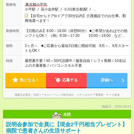
東京都小平市
勤務地
小平駅
/
花小金井駅
/
小川(東京都)駅
/
…
【自宅からドアtoドアで30分以内】介護施設でのお仕事。勤
務地選べます！
【日勤のみ】9:00～18:00（休憩60分） ■ご希望があればその他
勤務時間
シフトもOK！ （例）8:30～17:30 10:00～19:00 など
「家族とお休みを合わせたい」 「できれば残業はしたくない」
など、あなたのご希望に沿ったお仕事をご紹介します！ ※Wワ
2ヶ月～ ■ご応募から最短3日後に開始可能 8月～、9月スター
期間
ーク希望の方へ 今ご覧のお仕事で希望する勤務時間と、もう1つ
トもOK！
のお仕事の勤務時間。 合計で週40時間を超える場合は応募でき
ません
履歴書不要
/
40～50代活躍中
/
服装自由
/
シフト勤務
/
10名以
特徴
上の大量募集
/
パソコンスキル不要
気になる！
応募する
詳細へ
掲載元企業名
日研トータルソーシング株式会社 メディカルケア事業部 ナース派遣
掲載日：2026.08.01
未読
説明会参加で全員に【現金2千円相当プレゼント】
病院で患者さんの生活サポート