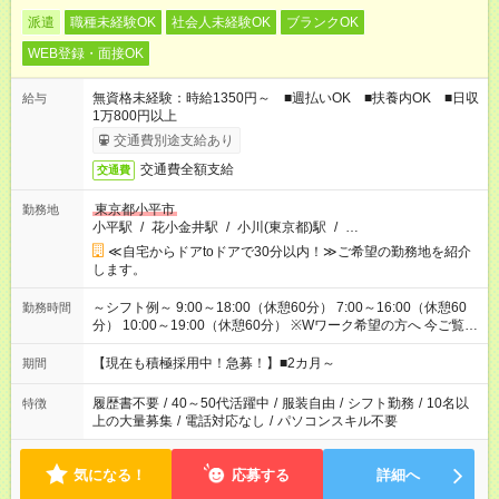
派遣
職種未経験OK
社会人未経験OK
ブランクOK
WEB登録・面接OK
無資格未経験：時給1350円～ ■週払いOK ■扶養内OK ■日収
給与
1万800円以上
交通費別途支給あり
交通費全額支給
交通費
東京都小平市
勤務地
小平駅
/
花小金井駅
/
小川(東京都)駅
/
…
≪自宅からドアtoドアで30分以内！≫ご希望の勤務地を紹介
します。
～シフト例～ 9:00～18:00（休憩60分） 7:00～16:00（休憩60
勤務時間
分） 10:00～19:00（休憩60分） ※Wワーク希望の方へ 今ご覧の
お仕事で希望する勤務時間と、もう1つのお仕事の勤務時間の合
計が 週40時間を超えなければOKです。
【現在も積極採用中！急募！】■2カ月～
期間
履歴書不要
/
40～50代活躍中
/
服装自由
/
シフト勤務
/
10名以
特徴
上の大量募集
/
電話対応なし
/
パソコンスキル不要
気になる！
応募する
詳細へ