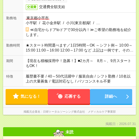
交通費全額支給
交通費
東京都小平市
勤務地
小平駅
/
花小金井駅
/
小川(東京都)駅
/
…
≪自宅からドアtoドアで30分以内！≫ご希望の勤務地を紹介
します。
★スタート時間選べます／1日5時間～OK ～シフト例～ 10:00～
勤務時間
15:00 11:00～16:00 12:00～17:00 など 上記は一例です。その他
シフトもご相談ください。 ※Wワークの場合当社と合わせて法
定労働時間が週40時間を超えなければOKです。
【現在も積極採用中！急募！】■2カ月～ 8月～、9月スタート
期間
もOK！
履歴書不要
/
40～50代活躍中
/
服装自由
/
シフト勤務
/
10名以
特徴
上の大量募集
/
電話対応なし
/
パソコンスキル不要
気になる！
応募する
詳細へ
掲載元企業名
日研トータルソーシング株式会社 メディカルケア事業部
掲載日：2026.07.31
未読