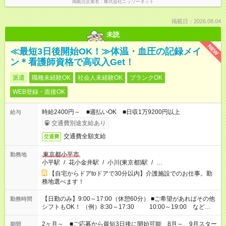
掲載元企業名
株式会社ニッソーネット
掲載日：2026.08.04
未読
NEW
≪最短3日後開始OK！≫体温・血圧の記録メイ
ン＊看護師資格で高収入Get！
派遣
職種未経験OK
社会人未経験OK
ブランクOK
WEB登録・面接OK
時給2400円～ ■週払いOK ■日収1万9200円以上
給与
交通費別途支給あり
交通費全額支給
交通費
東京都小平市
勤務地
小平駅
/
花小金井駅
/
小川(東京都)駅
/
…
【自宅からドアtoドアで30分以内】介護施設でのお仕事。勤
務地選べます！
【日勤のみ】9:00～17:00（休憩60分） ■ご希望があればその他
勤務時間
シフトもOK！ （例）8:30～17:30 10:00～19:00 など
「家族とお休みを合わせたい」 「できれば残業はしたくない」
など、あなたのご希望に沿ったお仕事をご紹介します！ ※Wワ
2ヶ月～ ■ご応募から最短3日後に開始可能 8月～、9月スター
期間