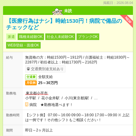
掲載日：2026.08.04
未読
NEW
【医療行為はナシ】時給1530円！病院で備品の
チェックなど
派遣
職種未経験OK
社会人未経験OK
ブランクOK
WEB登録・面接OK
無資格の方：時給1530円～1912円 / 介護福祉士：時給1830円～
給与
2287円 / 初任者以上：時給1730円～2162円
交通費別途支給あり
全額支給
交通費
25～30万円
月収例
東京都小平市
勤務地
小平駅
/
花小金井駅
/
小川(東京都)駅
/
…
病院 ★勤務地選べます！
【シフト例】 07:00～16:00 09:00～18:00 17:00～09:00 ※ 上記
勤務時間
は一例です！その他シフトもご相談ください！
即日～2ヶ月以上
期間