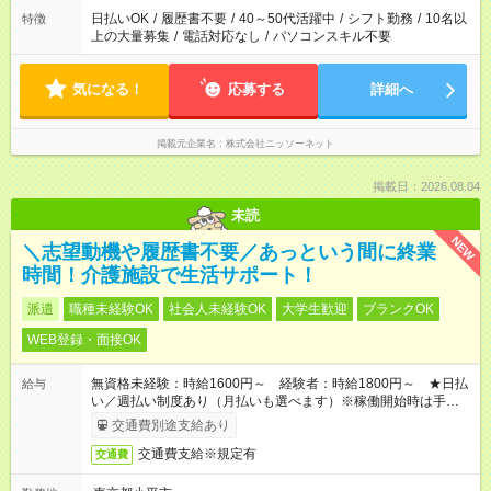
日払いOK
/
履歴書不要
/
40～50代活躍中
/
シフト勤務
/
10名以
特徴
上の大量募集
/
電話対応なし
/
パソコンスキル不要
気になる！
応募する
詳細へ
掲載元企業名
株式会社ニッソーネット
掲載日：2026.08.04
未読
NEW
＼志望動機や履歴書不要／あっという間に終業
時間！介護施設で生活サポート！
派遣
職種未経験OK
社会人未経験OK
大学生歓迎
ブランクOK
WEB登録・面接OK
無資格未経験：時給1600円～ 経験者：時給1800円～ ★日払
給与
い／週払い制度あり（月払いも選べます）※稼働開始時は手続き
完了次第のお支払いとなります。
交通費別途支給あり
交通費支給※規定有
交通費