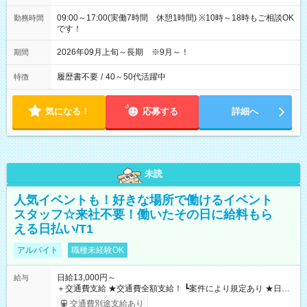
09:00～17:00(実働7時間 休憩1時間) ※10時～18時もご相談OK
勤務時間
です！
2026年09月上旬～長期 ※9月～！
期間
履歴書不要
/
40～50代活躍中
特徴
気になる！
応募する
詳細へ
未読
人気イベントも！好きな場所で働けるイベント
スタッフ☆来社不要！働いたその日に給料もら
える日払い/T1
アルバイト
職種未経験OK
日給13,000円～
給与
＋交通費支給 ★交通費全額支給！ ┗案件により規定あり ★日払
いOK！（規定あり） ┗働いたその日に現金GET♪ お仕事後はコ
交通費別途支給あり