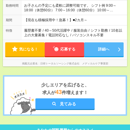
お子さんの予定にも柔軟に調整可能です。 シフト例 9:00～
勤務時間
18:00（休憩60分） 7:00～16:00（休憩60分） 10:00～
19:00（休憩60分） ※Wワーク希望の方へ 今ご覧のお仕事で希
望する勤務時間と、もう1つのお仕事の勤務時間の合計が 週40
【現在も積極採用中！急募！】■2カ月～
期間
時間を超えなければOKです。
履歴書不要
/
40～50代活躍中
/
服装自由
/
シフト勤務
/
10名以
特徴
上の大量募集
/
電話対応なし
/
パソコンスキル不要
気になる！
応募する
詳細へ
掲載元企業名
日研トータルソーシング株式会社 メディカルケア事業部
少しエリアを広げると、
43
求人が
件増えます！
見てみる