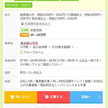
WEB登録・面接OK
無資格の方：時給1530円～1912円 / 介護福祉士：時給1830円～
給与
2287円 / 初任者以上：時給1730円～2162円
交通費別途支給あり
全額支給
交通費
25～30万円
月収例
東京都小平市
勤務地
小平駅
/
花小金井駅
/
小川(東京都)駅
/
…
グループホーム
07:00～16:00 09:00～18:00 17:00～09:00 ※ 上記は一例です！
勤務時間
その他シフトもご相談ください！
即日～2ヶ月以上
期間
日払いOK
/
履歴書不要
/
40～50代活躍中
/
シフト勤務
/
10名以
特徴
上の大量募集
/
電話対応なし
/
パソコンスキル不要
気になる！
応募する
詳細へ