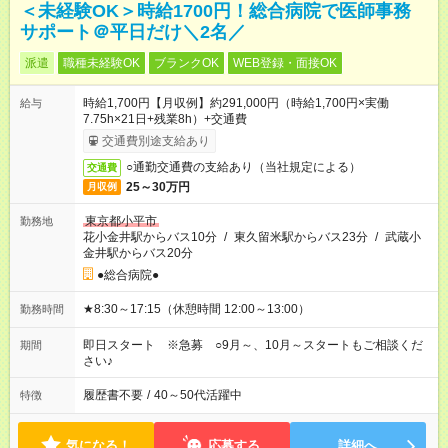
＜未経験OK＞時給1700円！総合病院で医師事務
サポート＠平日だけ＼2名／
派遣
職種未経験OK
ブランクOK
WEB登録・面接OK
時給1,700円【月収例】約291,000円（時給1,700円×実働
給与
7.75h×21日+残業8h）+交通費
交通費別途支給あり
○通勤交通費の支給あり（当社規定による）
交通費
25～30万円
月収例
東京都小平市
勤務地
花小金井駅からバス10分
/
東久留米駅からバス23分
/
武蔵小
金井駅からバス20分
●総合病院●
★8:30～17:15（休憩時間 12:00～13:00）
勤務時間
即日スタート ※急募 ○9月～、10月～スタートもご相談くだ
期間
さい♪
履歴書不要
/
40～50代活躍中
特徴
気になる！
応募する
詳細へ