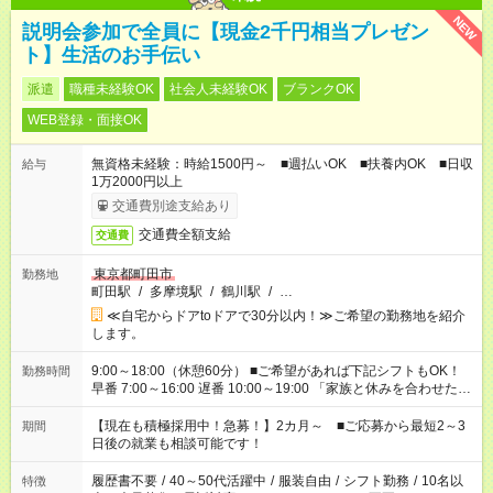
NEW
説明会参加で全員に【現金2千円相当プレゼン
ト】生活のお手伝い
派遣
職種未経験OK
社会人未経験OK
ブランクOK
WEB登録・面接OK
無資格未経験：時給1500円～ ■週払いOK ■扶養内OK ■日収
給与
1万2000円以上
交通費別途支給あり
交通費全額支給
交通費
東京都町田市
勤務地
町田駅
/
多摩境駅
/
鶴川駅
/
…
≪自宅からドアtoドアで30分以内！≫ご希望の勤務地を紹介
します。
9:00～18:00（休憩60分） ■ご希望があれば下記シフトもOK！
勤務時間
早番 7:00～16:00 遅番 10:00～19:00 「家族と休みを合わせた
い」 「余裕を持って夕飯の準備がしたい」 「できれば残業はし
たくない」 など、ご希望を教えてくださいね。 ※Wワーク希望
【現在も積極採用中！急募！】2カ月～ ■ご応募から最短2～3
期間
の方へ 今ご覧のお仕事で希望する勤務時間と、もう1つのお仕事
日後の就業も相談可能です！
の勤務時間。 合計で週40時間を超える場合は応募できません。
履歴書不要
/
40～50代活躍中
/
服装自由
/
シフト勤務
/
10名以
特徴