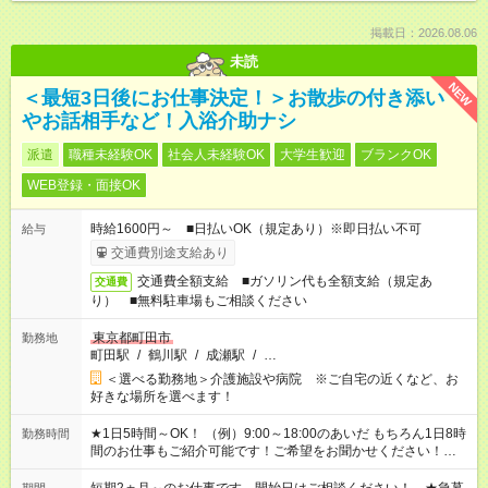
掲載日：2026.08.06
未読
NEW
＜最短3日後にお仕事決定！＞お散歩の付き添い
やお話相手など！入浴介助ナシ
派遣
職種未経験OK
社会人未経験OK
大学生歓迎
ブランクOK
WEB登録・面接OK
時給1600円～ ■日払いOK（規定あり）※即日払い不可
給与
交通費別途支給あり
交通費全額支給 ■ガソリン代も全額支給（規定あ
交通費
り） ■無料駐車場もご相談ください
東京都町田市
勤務地
町田駅
/
鶴川駅
/
成瀬駅
/
…
＜選べる勤務地＞介護施設や病院 ※ご自宅の近くなど、お
好きな場所を選べます！
★1日5時間～OK！ （例）9:00～18:00のあいだ もちろん1日8時
勤務時間
間のお仕事もご紹介可能です！ご希望をお聞かせください！★家
庭の都合でお休みが必要な場合も遠慮なくご相談ください。 ※
週最低15時間以上の勤務が必要です