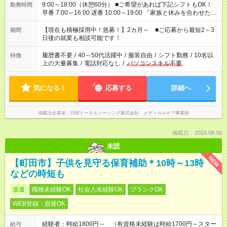
9:00～18:00（休憩60分） ■ご希望があれば下記シフトもOK！
勤務時間
早番 7:00～16:00 遅番 10:00～19:00 「家族と休みを合わせた
い」 「余裕を持って夕飯の準備がしたい」 「できれば残業はし
たくない」 など、ご希望を教えてくださいね。 ※Wワーク希望
【現在も積極採用中！急募！】2カ月～ ■ご応募から最短2～3
期間
の方へ 今ご覧のお仕事で希望する勤務時間と、もう1つのお仕事
日後の就業も相談可能です！
の勤務時間。 合計で週40時間を超える場合は応募できません。
履歴書不要
/
40～50代活躍中
/
服装自由
/
シフト勤務
/
10名以
特徴
上の大量募集
/
電話対応なし
/
パソコンスキル不要
気になる！
応募する
詳細へ
掲載元企業名
日研トータルソーシング株式会社 メディカルケア事業部
掲載日：2026.08.06
未読
NEW
【町田市】子供を見守る保育補助＊10時～13時
などの時短も
派遣
職種未経験OK
社会人未経験OK
ブランクOK
WEB登録・面接OK
経験者：時給1800円～ （有資格未経験は時給1700円～スター
給与