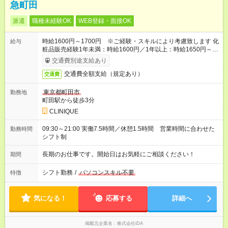
急町田
派遣
職種未経験OK
WEB登録・面接OK
時給1600円～1700円 ※ご経験・スキルにより考慮致します 化
給与
粧品販売経験1年未満：時給1600円／1年以上：時給1650円～
1700円
交通費別途支給あり
交通費全額支給（規定あり）
交通費
東京都町田市
勤務地
町田駅から徒歩3分
CLINIQUE
09:30～21:00 実働7.5時間／休憩1.5時間 営業時間に合わせた
勤務時間
シフト制
長期のお仕事です。開始日はお気軽にご相談ください！
期間
シフト勤務
/
パソコンスキル不要
特徴
気になる！
応募する
詳細へ
掲載元企業名
株式会社iDA