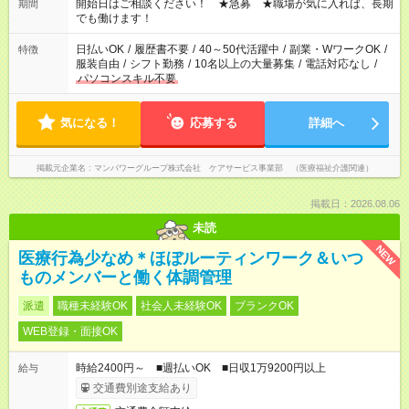
ん ※法令に基づき、週20時間以上勤務は社会保険への加入対象
開始日はご相談ください！ ★急募 ★職場が気に入れば、長期
期間
となります ※労働者派遣法（日雇い派遣の原則禁止）により、
でも働けます！
短時間・短期間の就業はご案内が難しい場合があります
日払いOK
/
履歴書不要
/
40～50代活躍中
/
副業・WワークOK
/
特徴
服装自由
/
シフト勤務
/
10名以上の大量募集
/
電話対応なし
/
パソコンスキル不要
気になる！
応募する
詳細へ
掲載元企業名
マンパワーグループ株式会社 ケアサービス事業部 （医療福祉介護関連）
掲載日：2026.08.06
未読
NEW
医療行為少なめ＊ほぼルーティンワーク＆いつ
ものメンバーと働く体調管理
派遣
職種未経験OK
社会人未経験OK
ブランクOK
WEB登録・面接OK
時給2400円～ ■週払いOK ■日収1万9200円以上
給与
交通費別途支給あり