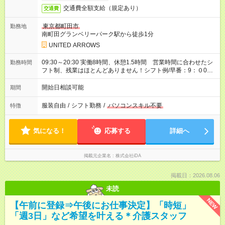
交通費全額支給（規定あり）
交通費
東京都町田市
勤務地
南町田グランベリーパーク駅から徒歩1分
UNITED ARROWS
09:30～20:30 実働8時間、休憩1.5時間 営業時間に合わせたシ
勤務時間
フト制、残業はほとんどありません！シフト例/早番：9：０0～
18：00、遅番：11：00～20：30
開始日相談可能
期間
服装自由
/
シフト勤務
/
パソコンスキル不要
特徴
気になる！
応募する
詳細へ
掲載元企業名
株式会社iDA
掲載日：2026.08.06
未読
NEW
【午前に登録⇒午後にお仕事決定】「時短」
「週3日」など希望を叶える＊介護スタッフ