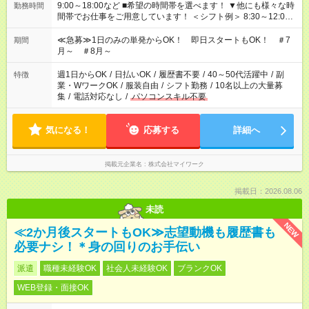
9:00～18:00など ■希望の時間帯を選べます！ ▼他にも様々な時
勤務時間
間帯でお仕事をご用意しています！ ＜シフト例＞ 8:30～12:00
17:00～22:00 13:00～22:00 22:00～翌6:00 など
≪急募≫1日のみの単発からOK！ 即日スタートもOK！ ＃7
期間
月～ ＃8月～
週1日からOK
/
日払いOK
/
履歴書不要
/
40～50代活躍中
/
副
特徴
業・WワークOK
/
服装自由
/
シフト勤務
/
10名以上の大量募
集
/
電話対応なし
/
パソコンスキル不要
気になる！
応募する
詳細へ
掲載元企業名
株式会社マイワーク
掲載日：2026.08.06
未読
NEW
≪2か月後スタートもOK≫志望動機も履歴書も
必要ナシ！＊身の回りのお手伝い
派遣
職種未経験OK
社会人未経験OK
ブランクOK
WEB登録・面接OK