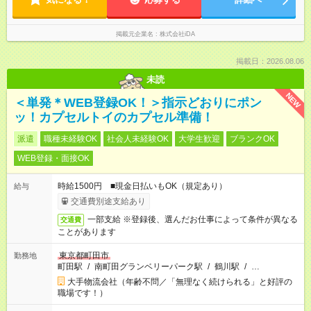
掲載元企業名
株式会社iDA
掲載日：2026.08.06
未読
NEW
＜単発＊WEB登録OK！＞指示どおりにポン
ッ！カプセルトイのカプセル準備！
派遣
職種未経験OK
社会人未経験OK
大学生歓迎
ブランクOK
WEB登録・面接OK
時給1500円 ■現金日払いもOK（規定あり）
給与
交通費別途支給あり
一部支給 ※登録後、選んだお仕事によって条件が異なる
交通費
ことがあります
東京都町田市
勤務地
町田駅
/
南町田グランベリーパーク駅
/
鶴川駅
/
…
大手物流会社（年齢不問／「無理なく続けられる」と好評の
職場です！）