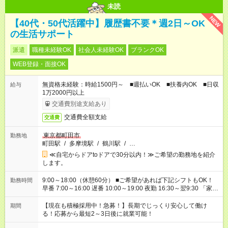
未読
NEW
【40代・50代活躍中】履歴書不要＊週2日～OK
の生活サポート
派遣
職種未経験OK
社会人未経験OK
ブランクOK
WEB登録・面接OK
無資格未経験：時給1500円～ ■週払いOK ■扶養内OK ■日収
給与
1万2000円以上
交通費別途支給あり
交通費全額支給
交通費
東京都町田市
勤務地
町田駅
/
多摩境駅
/
鶴川駅
/
…
≪自宅からドアtoドアで30分以内！≫ご希望の勤務地を紹介
します。
9:00～18:00（休憩60分） ■ご希望があれば下記シフトもOK！
勤務時間
早番 7:00～16:00 遅番 10:00～19:00 夜勤 16:30～翌9:30 「家族
と休みを合わせたい」 「余裕を持って夕飯の準備がしたい」
「できれば残業はしたくない」 など、ご希望を教えてください
【現在も積極採用中！急募！】長期でじっくり安心して働け
期間
ね。 ※Wワーク希望の方へ 今ご覧のお仕事で希望する勤務時間
る！応募から最短2～3日後に就業可能！
と、もう1つのお仕事の勤務時間が 合計で週40時間を超える場