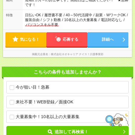
短期2ヵ月～のお仕事です。開始日はご相談ください！ ★急募
期間
です！
日払いOK
/
履歴書不要
/
40～50代活躍中
/
副業・WワークOK
/
特徴
服装自由
/
シフト勤務
/
10名以上の大量募集
/
電話対応なし
/
パソコンスキル不要
気になる！
応募する
詳細へ
掲載元企業名
株式会社ネオキャリア ナイス！介護事業部
こちらの条件も追加しませんか？
今が狙い目！急募
来社不要！WEB登録／面接OK
大量募集中！10名以上の大量募集
追加して再検索！