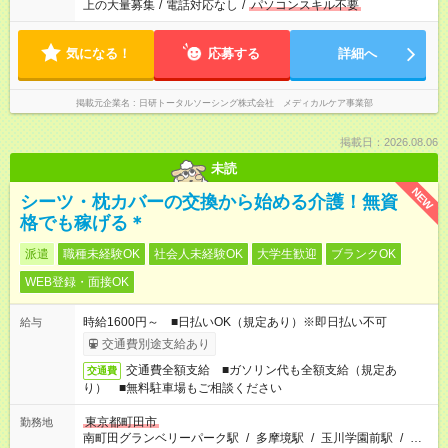
上の大量募集
/
電話対応なし
/
パソコンスキル不要
気になる！
応募する
詳細へ
掲載元企業名
日研トータルソーシング株式会社 メディカルケア事業部
掲載日：2026.08.06
未読
NEW
シーツ・枕カバーの交換から始める介護！無資
格でも稼げる＊
派遣
職種未経験OK
社会人未経験OK
大学生歓迎
ブランクOK
WEB登録・面接OK
時給1600円～ ■日払いOK（規定あり）※即日払い不可
給与
交通費別途支給あり
交通費全額支給 ■ガソリン代も全額支給（規定あ
交通費
り） ■無料駐車場もご相談ください
東京都町田市
勤務地
南町田グランベリーパーク駅
/
多摩境駅
/
玉川学園前駅
/
…