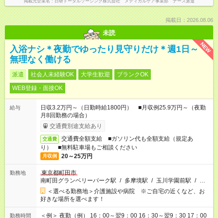
掲載元企業名
日研トータルソーシング株式会社 メディカルケア事業部 ナース派遣
掲載日：2026.08.06
未読
NEW
入浴ナシ＊夜勤でゆったり見守りだけ＊週1日～
無理なく働ける
派遣
社会人未経験OK
大学生歓迎
ブランクOK
WEB登録・面接OK
日収3.2万円～（日勤時給1800円） ■月収例25.9万円～（夜勤
給与
月8回勤務の場合）
交通費別途支給あり
交通費全額支給 ■ガソリン代も全額支給（規定あ
交通費
り） ■無料駐車場もご相談ください
20～25万円
月収例
東京都町田市
勤務地
南町田グランベリーパーク駅
/
多摩境駅
/
玉川学園前駅
/
…
＜選べる勤務地＞介護施設や病院 ※ご自宅の近くなど、お
好きな場所を選べます！
＜例＞ 夜勤（例） 16：00～翌9：00 16：30～翌9：30 17：00
勤務時間