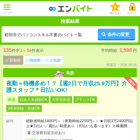
0
メニュー
気になる！
ログイン
検索結果
条件の変更
町田市でパソコンスキル不要のバイト一覧
135
1,598
件中
1
～
50
件表示
平均時給:
円
新着順
時給順
人気順
掲載日：2026.08.06
未読
NEW
夜勤＝待機多め！？【週2日で月収25.9万円】介
護スタッフ＊日払いOK!
派遣
社会人未経験OK
大学生歓迎
ブランクOK
WEB登録・面接OK
経験者時給1800円～（夜勤時給2250円～）★日収3万2400円以
給与
上★日払い／週払い制度あり（月払いも選べます）※稼働開始時
は手続き完了次第のお支払いとなります。
交通費別途支給あり