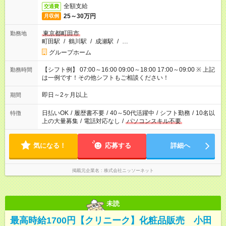
全額支給
交通費
25～30万円
月収例
東京都町田市
勤務地
町田駅
/
鶴川駅
/
成瀬駅
/
…
グループホーム
【シフト例】 07:00～16:00 09:00～18:00 17:00～09:00 ※ 上記
勤務時間
は一例です！その他シフトもご相談ください！
即日～2ヶ月以上
期間
日払いOK
/
履歴書不要
/
40～50代活躍中
/
シフト勤務
/
10名以
特徴
上の大量募集
/
電話対応なし
/
パソコンスキル不要
気になる！
応募する
詳細へ
掲載元企業名
株式会社ニッソーネット
未読
最高時給1700円【クリニーク】化粧品販売 小田