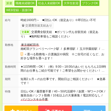
派遣
職種未経験OK
社会人未経験OK
大学生歓迎
ブランクOK
WEB登録・面接OK
時給1600円～ ■日払いOK（規定あり）※即日払い不可
給与
交通費別途支給あり
交通費全額支給 ■ガソリン代も全額支給（規定あ
交通費
り） ■無料駐車場もご相談ください
東京都町田市
勤務地
南町田グランベリーパーク駅
/
多摩境駅
/
玉川学園前駅
/
…
＜選べる勤務地＞介護施設や病院 ※ご自宅の近くなど、お
好きな場所を選べます！
★1日5時間～OK！ （例）9:00～18:00のあいだ もちろん1日8時
勤務時間
間のお仕事もご紹介可能です！ご希望をお聞かせください！ ※
週最低15時間以上の勤務が必要です
短期2ヵ月～のお仕事です。開始日はご相談ください！ ★急募
期間
です！
日払いOK
/
履歴書不要
/
40～50代活躍中
/
副業・WワークOK
/
特徴
服装自由
/
シフト勤務
/
10名以上の大量募集
/
電話対応なし
/
パソコンスキル不要