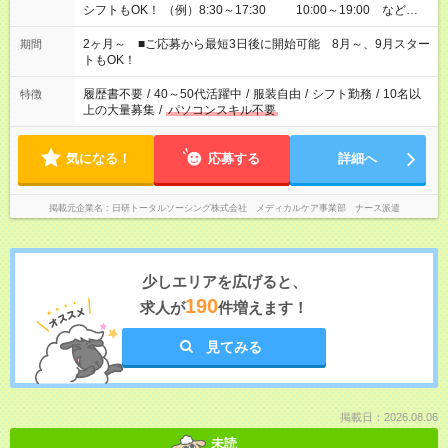
シフトもOK！ （例）8:30～17:30 10:00～19:00 など
「家族とお休みを合わせたい」 「できれば残業はしたくない」
など、あなたのご希望に沿ったお仕事をご紹介します！ ※Wワ
2ヶ月～ ■ご応募から最短3日後に開始可能 8月～、9月スター
期間
ーク希望の方へ 今ご覧のお仕事で希望する勤務時間と、もう1つ
トもOK！
のお仕事の勤務時間。 合計で週40時間を超える場合は応募でき
ません
履歴書不要
/
40～50代活躍中
/
服装自由
/
シフト勤務
/
10名以
特徴
上の大量募集
/
パソコンスキル不要
気になる！
応募する
詳細へ
掲載元企業名
日研トータルソーシング株式会社 メディカルケア事業部 ナース派遣
少しエリアを広げると、
190
求人が
件増えます！
見てみる
掲載日：2026.08.06
未読