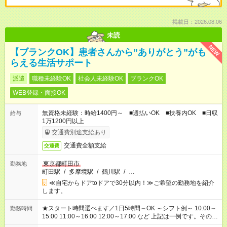
掲載日：2026.08.06
未読
NEW
【ブランクOK】患者さんから”ありがとう”がも
らえる生活サポート
派遣
職種未経験OK
社会人未経験OK
ブランクOK
WEB登録・面接OK
無資格未経験：時給1400円～ ■週払いOK ■扶養内OK ■日収
給与
1万1200円以上
交通費別途支給あり
交通費全額支給
交通費
東京都町田市
勤務地
町田駅
/
多摩境駅
/
鶴川駅
/
…
≪自宅からドアtoドアで30分以内！≫ご希望の勤務地を紹介
します。
★スタート時間選べます／1日5時間～OK ～シフト例～ 10:00～
勤務時間
15:00 11:00～16:00 12:00～17:00 など 上記は一例です。その他
シフトもご相談ください。 ※Wワークの場合当社と合わせて法