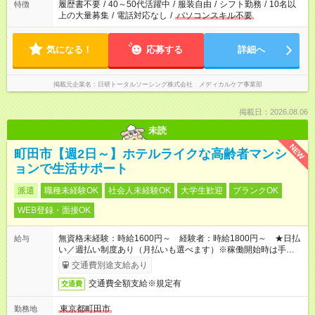
合は応募できません。
履歴書不要
/
40～50代活躍中
/
服装自由
/
シフト勤務
/
10名以
特徴
上の大量募集
/
電話対応なし
/
パソコンスキル不要
気になる！
応募する
詳細へ
掲載元企業名
日研トータルソーシング株式会社 メディカルケア事業部
掲載日：2026.08.06
未読
NEW
町田市【週2日～】ホテルライクな高齢者マンシ
ョンで生活サポート
派遣
職種未経験OK
社会人未経験OK
大学生歓迎
ブランクOK
WEB登録・面接OK
無資格未経験：時給1600円～ 経験者：時給1800円～ ★日払
給与
い／週払い制度あり（月払いも選べます）※稼働開始時は手続き
完了次第のお支払いとなります。
交通費別途支給あり
交通費全額支給※規定有
交通費
東京都町田市
勤務地