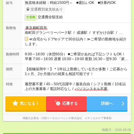
無資格未経験：時給1500円～ ■週払いOK ■扶養内OK
給与
交通費別途支給あり
交通費全額支給
交通費
東京都町田市
勤務地
南町田グランベリーパーク駅
/
成瀬駅
/
すずかけ台駅
/
…
≪自宅からドアtoドアで30分以内！≫ご希望の勤務地を紹介
します。
9:00～18:00（休憩60分） ■ご希望があれば下記シフトもOK！
勤務時間
早番 7:00～16:00 遅番 10:00～19:00 夜勤 16:30～翌9:30 「家族
と休みを合わせたい」 「余裕を持って夕飯の準備がしたい」
「できれば残業はしたくない」 など、ご希望を教えてください
【積極採用中！】＊1年以上勤務している方が多数！ご応募から
期間
ね。 ※Wワーク希望の方へ 今ご覧のお仕事で希望する勤務時間
1ヶ月、2か月後のの就業も相談可能です！
と、もう1つのお仕事の勤務時間が 合計で週40時間を超える場
合は応募できません。
履歴書不要
/
40～50代活躍中
/
服装自由
/
シフト勤務
/
10名以
特徴
上の大量募集
/
電話対応なし
/
パソコンスキル不要
気になる！
応募する
詳細へ
掲載元企業名
日研トータルソーシング株式会社 メディカルケア事業部
掲載日：2026.08.06