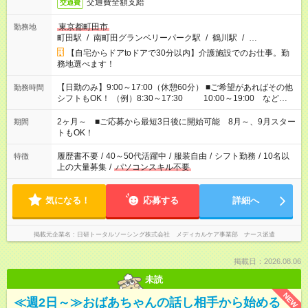
交通費全額支給
交通費
東京都町田市
勤務地
町田駅
/
南町田グランベリーパーク駅
/
鶴川駅
/
…
【自宅からドアtoドアで30分以内】介護施設でのお仕事。勤
務地選べます！
【日勤のみ】9:00～17:00（休憩60分） ■ご希望があればその他
勤務時間
シフトもOK！ （例）8:30～17:30 10:00～19:00 など
「家族とお休みを合わせたい」 「できれば残業はしたくない」
など、あなたのご希望に沿ったお仕事をご紹介します！ ※Wワ
2ヶ月～ ■ご応募から最短3日後に開始可能 8月～、9月スター
期間
ーク希望の方へ 今ご覧のお仕事で希望する勤務時間と、もう1つ
トもOK！
のお仕事の勤務時間。 合計で週40時間を超える場合は応募でき
ません
履歴書不要
/
40～50代活躍中
/
服装自由
/
シフト勤務
/
10名以
特徴
上の大量募集
/
パソコンスキル不要
気になる！
応募する
詳細へ
掲載元企業名
日研トータルソーシング株式会社 メディカルケア事業部 ナース派遣
掲載日：2026.08.06
未読
NEW
≪週2日～≫おばあちゃんの話し相手から始める