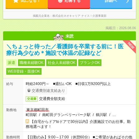
気になる！
応募する
詳細へ
掲載元企業名
株式会社ネオキャリア ナイス！介護事業部
掲載日：2026.08.06
未読
NEW
＼ちょっと待った／看護師を卒業する前に！医
療行為少なめ＊施設で体温の記録など
派遣
職種未経験OK
社会人未経験OK
ブランクOK
WEB登録・面接OK
時給2400円～ ■週払いOK ■日収1万9200円以上
給与
交通費別途支給あり
交通費全額支給
交通費
東京都町田市
勤務地
町田駅
/
南町田グランベリーパーク駅
/
鶴川駅
/
…
【自宅からドアtoドアで30分以内】介護施設でのお仕事。勤
務地選べます！
【日勤のみ】9:00～17:00（休憩60分） ■ご希望があればその他
勤務時間