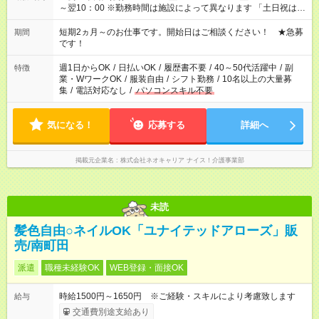
～翌10：00 ※勤務時間は施設によって異なります 「土日祝は休
みたい」 「しっかり稼ぎたい」 「もう少し遅い時間から始めた
い」など ご希望にあったお仕事をご案内いたします。 ※未経験
短期2ヵ月～のお仕事です。開始日はご相談ください！ ★急募
期間
の方の場合は1～2ヶ月間は日中での仕事を経験いただき、 お
です！
仕事に慣れてからの夜勤になります。 ★家庭の都合でお休みが
必要な場合も遠慮なくご相談ください。
週1日からOK
/
日払いOK
/
履歴書不要
/
40～50代活躍中
/
副
特徴
業・WワークOK
/
服装自由
/
シフト勤務
/
10名以上の大量募
集
/
電話対応なし
/
パソコンスキル不要
気になる！
応募する
詳細へ
掲載元企業名
株式会社ネオキャリア ナイス！介護事業部
未読
髪色自由○ネイルOK「ユナイテッドアローズ」販
売/南町田
派遣
職種未経験OK
WEB登録・面接OK
時給1500円～1650円 ※ご経験・スキルにより考慮致します
給与
交通費別途支給あり