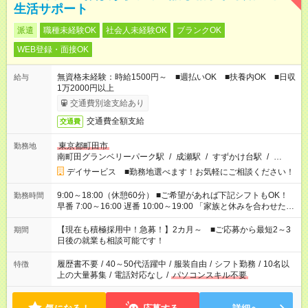
生活サポート
派遣
職種未経験OK
社会人未経験OK
ブランクOK
WEB登録・面接OK
無資格未経験：時給1500円～ ■週払いOK ■扶養内OK ■日収
給与
1万2000円以上
交通費別途支給あり
交通費全額支給
交通費
東京都町田市
勤務地
南町田グランベリーパーク駅
/
成瀬駅
/
すずかけ台駅
/
…
デイサービス ■勤務地選べます！お気軽にご相談ください！
9:00～18:00（休憩60分） ■ご希望があれば下記シフトもOK！
勤務時間
早番 7:00～16:00 遅番 10:00～19:00 「家族と休みを合わせた
い」 「余裕を持って夕飯の準備がしたい」 「できれば残業はし
たくない」 など、ご希望を教えてくださいね。 ※Wワーク希望
【現在も積極採用中！急募！】2カ月～ ■ご応募から最短2～3
期間
の方へ 今ご覧のお仕事で希望する勤務時間と、もう1つのお仕事
日後の就業も相談可能です！
の勤務時間。 合計で週40時間を超える場合は応募できません。
履歴書不要
/
40～50代活躍中
/
服装自由
/
シフト勤務
/
10名以
特徴
上の大量募集
/
電話対応なし
/
パソコンスキル不要