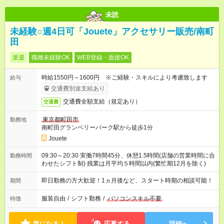
未読
未経験○週4日可「Jouete」アクセサリー販売/南町
田
派遣
職種未経験OK
WEB登録・面接OK
時給1550円～1600円 ※ご経験・スキルにより考慮致します
給与
交通費別途支給あり
交通費全額支給（規定あり）
交通費
東京都町田市
勤務地
南町田グランベリーパーク駅から徒歩1分
Jouete
09:30～20:30 実働7時間45分、休憩1.5時間(店舗の営業時間に合
勤務時間
わせたシフト制) 残業は月平均５時間以内(繁忙期12月を除く)
即日勤務の方大歓迎！1ヵ月後など、スタート時期の相談可能！
期間
服装自由
/
シフト勤務
/
パソコンスキル不要
特徴
気になる！
応募する
詳細へ