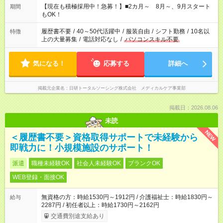
定労働時間が週40時間を超えなければOKです。
【現在も積極採用中！急募！】■2カ月～ 8月～、9月スタート
期間
もOK！
履歴書不要
/
40～50代活躍中
/
服装自由
/
シフト勤務
/
10名以
特徴
上の大量募集
/
電話対応なし
/
パソコンスキル不要
気になる！
応募する
詳細へ
掲載元企業名
日研トータルソーシング株式会社 メディカルケア事業部
掲載日：2026.08.06
未読
NEW
＜履歴書不要＞資格取得サポートで未経験から
即戦力に！小規模施設のサポート！
派遣
職種未経験OK
社会人未経験OK
ブランクOK
WEB登録・面接OK
無資格の方：時給1530円～1912円 / 介護福祉士：時給1830円～
給与
2287円 / 初任者以上：時給1730円～2162円
交通費別途支給あり