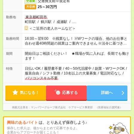
交通費支給※規定有
交通費
25～30万円
月収例
東京都町田市
勤務地
町田駅
/
鶴川駅
/
成瀬駅
/
…
＜ご近所の老人ホームなど＞
16:00～翌9:00 ※残業なし！ ※Wワークの場合、他のお仕事と
勤務時間
合わせ週40時間超の就業はご案内できません ※法令に基づき、
週20時間以上勤務は社会保険への加入対象となります ※労働者
派遣法（日雇い派遣の原則禁止）により、短時間・短期間の就
開始日はご相談ください！ ★職場が気に入れば、長期でも働け
期間
業はご案内が難しい場合があります
ます！
日払いOK
/
履歴書不要
/
40～50代活躍中
/
副業・WワークOK
/
特徴
服装自由
/
シフト勤務
/
10名以上の大量募集
/
電話対応なし
/
パソコンスキル不要
気になる！
応募する
詳細へ
掲載元企業名
マンパワーグループ株式会社 ケアサービス事業部 （医療福祉介護関連）
興味のあるバイト
は、とりあえず保存しよう♪
保存した求人は、後からまとめて応募できるよ。
企業からアプローチが届くことも！