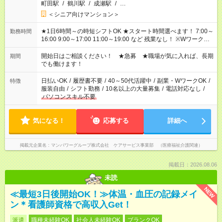
町田駅
/
鶴川駅
/
成瀬駅
/
…
＜シニア向けマンション＞
★1日6時間～の時短シフトOK ★スタート時間選べます！ 7:00～
勤務時間
16:00 9:00～17:00 11:00～19:00 など 残業なし！ ※Wワークの
場合、他のお仕事と合わせ週40時間超の就業はご案内できませ
ん ※法令に基づき、週20時間以上勤務は社会保険への加入対象
開始日はご相談ください！ ★急募 ★職場が気に入れば、長期
期間
となります ※労働者派遣法（日雇い派遣の原則禁止）により、
でも働けます！
短時間・短期間の就業はご案内が難しい場合があります
日払いOK
/
履歴書不要
/
40～50代活躍中
/
副業・WワークOK
/
特徴
服装自由
/
シフト勤務
/
10名以上の大量募集
/
電話対応なし
/
パソコンスキル不要
気になる！
応募する
詳細へ
掲載元企業名
マンパワーグループ株式会社 ケアサービス事業部 （医療福祉介護関連）
掲載日：2026.08.06
未読
NEW
≪最短3日後開始OK！≫体温・血圧の記録メイ
ン＊看護師資格で高収入Get！
派遣
職種未経験OK
社会人未経験OK
ブランクOK