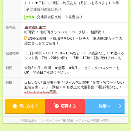
ト！）★日払い／週払い制度あり（月払いも選べます）※稼働開
始時は手続き完了次第のお支払いとなります★フルタイムできる
交通費別途支給あり
方は100円アップ！
交通費全額支給 ※規定あり
交通費
東京都町田市
勤務地
町田駅
/
南町田グランベリーパーク駅
/
相原駅
/
…
認可保育園 ＊職場見学OK！＊駅チカ、車通勤OKなどご希
望に合わせてご紹介！
〈1日3時間～OK！＊10～13時など！〉 ※残業なし！ ▼選べる
勤務時間
シフト例（7時～20時の間） ・7時～12時：朝の受け入れ～お昼
の準備 ・10時～13時：園児の見守り～お昼の補助 ・9時～16
時：帰りの会まで！子供の成長を見守る ・15時～20時：夜のお
最短2ヶ月～長期 ★急募 ★8月～、さらに先のスタートも
期間
迎えサポート
OK！開始日ご相談ください。
日払いOK
/
履歴書不要
/
40～50代活躍中
/
副業・WワークOK
/
特徴
服装自由
/
シフト勤務
/
10名以上の大量募集
/
電話対応なし
/
パソコンスキル不要
気になる！
応募する
詳細へ
掲載元企業名
マンパワーグループ株式会社 ケアサービス事業部（保育）