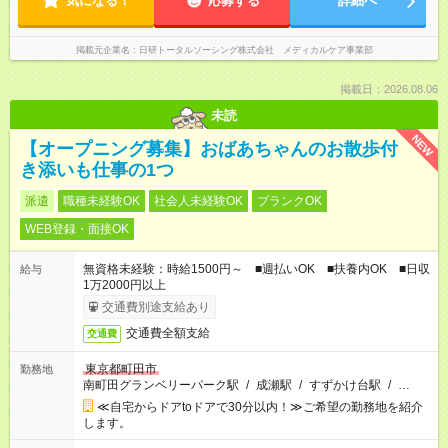
気になる！
応募する
詳細へ
掲載元企業名
日研トータルソーシング株式会社 メディカルケア事業部
掲載日：2026.08.06
未読
NEW
【オープニング募集】おばあちゃんのお散歩付
き添いも仕事の1つ
派遣
職種未経験OK
社会人未経験OK
ブランクOK
WEB登録・面接OK
無資格未経験：時給1500円～ ■週払いOK ■扶養内OK ■日収
給与
1万2000円以上
交通費別途支給あり
交通費全額支給
交通費
東京都町田市
勤務地
南町田グランベリーパーク駅
/
成瀬駅
/
すずかけ台駅
/
…
≪自宅からドアtoドアで30分以内！≫ご希望の勤務地を紹介
します。