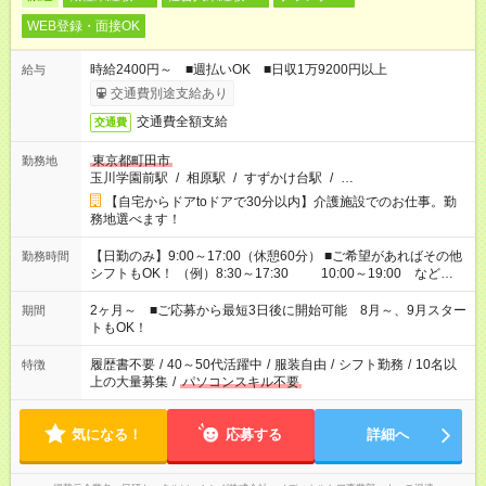
WEB登録・面接OK
時給2400円～ ■週払いOK ■日収1万9200円以上
給与
交通費別途支給あり
交通費全額支給
交通費
東京都町田市
勤務地
玉川学園前駅
/
相原駅
/
すずかけ台駅
/
…
【自宅からドアtoドアで30分以内】介護施設でのお仕事。勤
務地選べます！
【日勤のみ】9:00～17:00（休憩60分） ■ご希望があればその他
勤務時間
シフトもOK！ （例）8:30～17:30 10:00～19:00 など
「家族とお休みを合わせたい」 「できれば残業はしたくない」
など、あなたのご希望に沿ったお仕事をご紹介します！ ※Wワ
2ヶ月～ ■ご応募から最短3日後に開始可能 8月～、9月スター
期間
ーク希望の方へ 今ご覧のお仕事で希望する勤務時間と、もう1つ
トもOK！
のお仕事の勤務時間。 合計で週40時間を超える場合は応募でき
ません
履歴書不要
/
40～50代活躍中
/
服装自由
/
シフト勤務
/
10名以
特徴
上の大量募集
/
パソコンスキル不要
気になる！
応募する
詳細へ