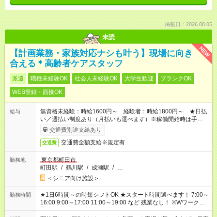
掲載日：2026.08.06
未読
NEW
【計画業務・家族対応ナシも叶う】現場に向き
合える＊高齢者ケアスタッフ
派遣
職種未経験OK
社会人未経験OK
大学生歓迎
ブランクOK
WEB登録・面接OK
無資格未経験：時給1600円～ 経験者：時給1800円～ ★日払
給与
い／週払い制度あり（月払いも選べます）※稼働開始時は手続き
完了次第のお支払いとなります。
交通費別途支給あり
交通費全額支給※規定有
交通費
東京都町田市
勤務地
町田駅
/
鶴川駅
/
成瀬駅
/
…
＜シニア向け施設＞
★1日6時間～の時短シフトOK ★スタート時間選べます！ 7:00～
勤務時間
16:00 9:00～17:00 11:00～19:00 など 残業なし！ ※Wワークの
場合、他のお仕事と合わせ週40時間超の就業はご案内できませ