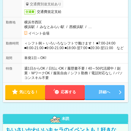
交通費別途支給あり
交通費規定支給
交通費
横浜市西区
勤務地
横浜駅
/
みなとみらい駅
/
西横浜駅
/
…
イベント会場
＜シフト例＞ いろいろなシフトで働けます！ ■7:00-24:00
勤務時間
■8:00-21:00 ■9:00-21:00 ■18:00-翌7:00 ■20:30-翌11:00 など
単発1日～OK!
期間
週1日からOK
/
日払いOK
/
履歴書不要
/
40～50代活躍中
/
副
特徴
業・WワークOK
/
服装自由
/
シフト勤務
/
電話対応なし
/
パソ
コンスキル不要
気になる！
応募する
詳細へ
未読
ちいさいかわいいキャラのイベントも！好きな