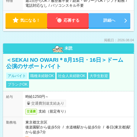
週1日からOK
/
履歴書不要
/
副業・WワークOK
/
シフト勤務
/
特徴
電話対応なし
/
パソコンスキル不要
気になる！
応募する
詳細へ
掲載日：2026.08.04
未読
＜SEKAI NO OWARI＊8月15日・16日＞ドーム
公演のサポートバイト
アルバイト
職種未経験OK
社会人未経験OK
大学生歓迎
ブランクOK
時給1250円～
給与
交通費別途支給あり
支給（規定有り）
交通費
東京都文京区
勤務地
後楽園駅から徒歩5分
/
水道橋駅から徒歩5分
/
春日(東京都)駅
から徒歩7分