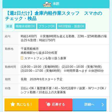
未読
【週2日だけ】倉庫内軽作業スタッフ スマホの
チェック・検品
派遣
職種未経験OK
ブランクOK
WEB登録・面接OK
時給1400円 ※実働8時間を超える勤務、22時～翌5時勤務の場
給与
合25％割増：時給1750円
千葉県船橋市
勤務地
南船橋駅から徒歩10分程度
スマートフォンを取り扱う倉庫
(1)9:00～18:00（実働8時間） (2)10:00～18:00（実働7時間）
勤務時間
(3)10:00～17:00（実働6時間） ※時間帯選べます ※休憩60分
長期 2026年9月スタート予定
期間
日払いOK
/
履歴書不要
/
40～50代活躍中
/
副業・WワークOK
/
特徴
シフト勤務
/
10名以上の大量募集
気になる！
応募する
詳細へ