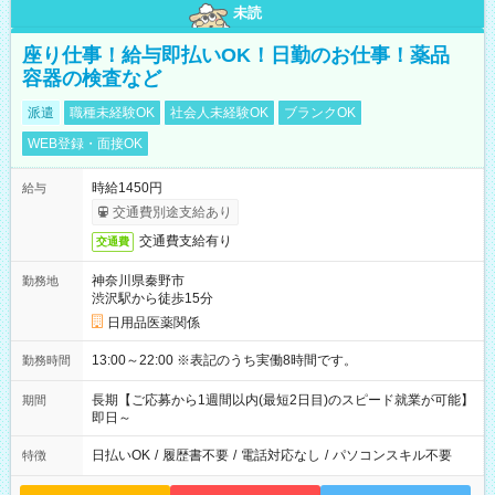
未読
座り仕事！給与即払いOK！日勤のお仕事！薬品
容器の検査など
派遣
職種未経験OK
社会人未経験OK
ブランクOK
WEB登録・面接OK
時給1450円
給与
交通費別途支給あり
交通費支給有り
交通費
神奈川県秦野市
勤務地
渋沢駅から徒歩15分
日用品医薬関係
13:00～22:00 ※表記のうち実働8時間です。
勤務時間
長期【ご応募から1週間以内(最短2日目)のスピード就業が可能】
期間
即日～
日払いOK
/
履歴書不要
/
電話対応なし
/
パソコンスキル不要
特徴