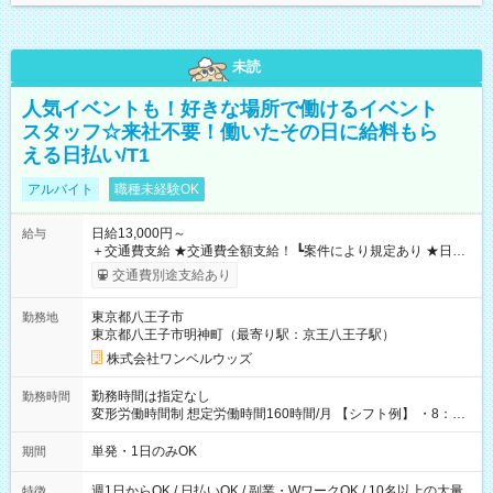
未読
人気イベントも！好きな場所で働けるイベント
スタッフ☆来社不要！働いたその日に給料もら
える日払い/T1
アルバイト
職種未経験OK
日給13,000円～
給与
＋交通費支給 ★交通費全額支給！ ┗案件により規定あり ★日払
いOK！（規定あり） ┗働いたその日に現金GET♪ お仕事後はコ
交通費別途支給あり
ンビニATMから 日払い分を引き落とせます！ 【試用期間】試
用期間なし
東京都八王子市
勤務地
東京都八王子市明神町（最寄り駅：京王八王子駅）
株式会社ワンベルウッズ
勤務時間は指定なし
勤務時間
変形労働時間制 想定労働時間160時間/月 【シフト例】 ・8：00
～21：00
単発・1日のみOK
期間
週1日からOK / 日払いOK / 副業・WワークOK / 10名以上の大量
特徴