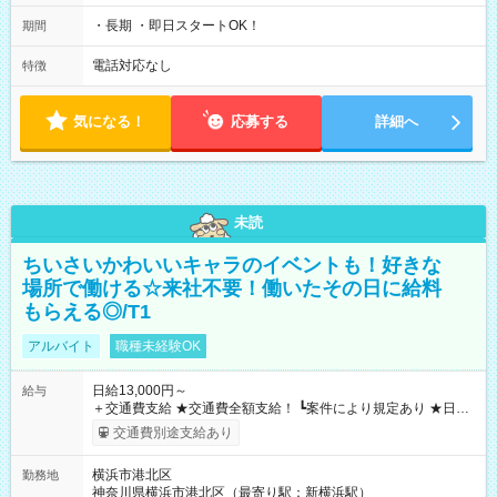
・長期 ・即日スタートOK！
期間
電話対応なし
特徴
気になる！
応募する
詳細へ
未読
ちいさいかわいいキャラのイベントも！好きな
場所で働ける☆来社不要！働いたその日に給料
もらえる◎/T1
アルバイト
職種未経験OK
日給13,000円～
給与
＋交通費支給 ★交通費全額支給！ ┗案件により規定あり ★日払
いOK！（規定あり） ┗働いたその日に現金GET♪ お仕事後はコ
交通費別途支給あり
ンビニATMから 日払い分を引き落とせます！ 【試用期間】試
用期間なし
横浜市港北区
勤務地
神奈川県横浜市港北区（最寄り駅：新横浜駅）