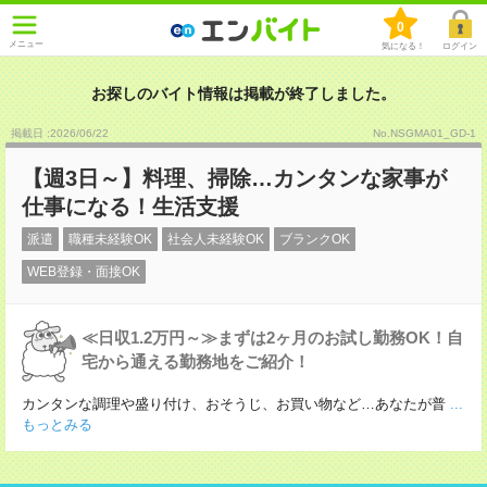
0
メニュー
気になる！
ログイン
お探しのバイト情報は掲載が終了しました。
掲載日 :2026
/
06
/
22
No.NSGMA01_GD-1
【週3日～】料理、掃除…カンタンな家事が
仕事になる！生活支援
派遣
職種未経験OK
社会人未経験OK
ブランクOK
WEB登録・面接OK
≪日収1.2万円～≫まずは2ヶ月のお試し勤務OK！自
宅から通える勤務地をご紹介！
カンタンな調理や盛り付け、おそうじ、お買い物など…あなたが普
...
もっとみる