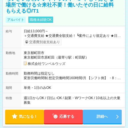
場所で働ける☆来社不要！働いたその日に給料
もらえる◎/T1
アルバイト
職種未経験OK
日給13,000円～
給与
＋交通費支給 ★交通費全額支給！ ┗案件により規定あり ★日払
いOK！（規定あり） ┗働いたその日に現金GET♪ お仕事後はコ
交通費別途支給あり
ンビニATMから 日払い分を引き落とせます！ 【試用期間】試
用期間なし
東京都町田市
勤務地
東京都町田市原町田（最寄り駅：町田駅）
株式会社ワンベルウッズ
勤務時間は指定なし
勤務時間
変形労働時間制 想定労働時間160時間/月 【シフト例】 ・8：00
～21：00
単発・1日のみOK
期間
週1日からOK / 日払いOK / 副業・WワークOK / 10名以上の大量
特徴
募集
気になる！
応募する
詳細へ