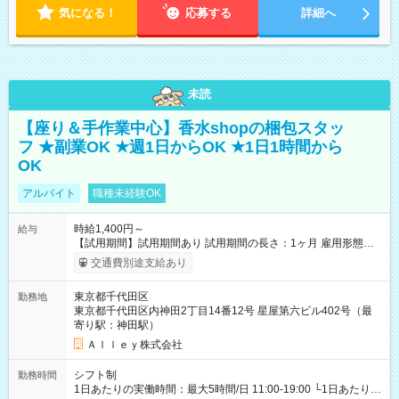
気になる！
応募する
詳細へ
未読
【座り＆手作業中心】香水shopの梱包スタッ
フ ★副業OK ★週1日からOK ★1日1時間から
OK
アルバイト
職種未経験OK
時給1,400円～
給与
【試用期間】試用期間あり 試用期間の長さ：1ヶ月 雇用形態、
給与は本採用時と同じです。
交通費別途支給あり
東京都千代田区
勤務地
東京都千代田区内神田2丁目14番12号 星屋第六ビル402号（最
寄り駅：神田駅）
Ａｌｌｅｙ株式会社
シフト制
勤務時間
1日あたりの実働時間：最大5時間/日 11:00-19:00 └1日あたりの