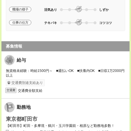
職場の様子
活気あり
しずか
仕事の仕方
テキパキ
コツコツ
募集情報
給与
無資格未経験：時給1500円～ ■週払いOK ■扶養内OK ■日収1万2000円
以上
交通費別途支給あり
交通費全額支給
交通費
勤務地
東京都町田市
【町田市】町田・多摩境・鶴川・玉川学園前・相原など勤務地多数！