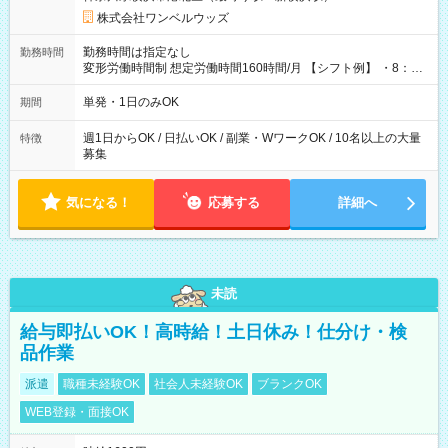
株式会社ワンベルウッズ
勤務時間は指定なし
勤務時間
変形労働時間制 想定労働時間160時間/月 【シフト例】 ・8：00
～21：00
単発・1日のみOK
期間
週1日からOK / 日払いOK / 副業・WワークOK / 10名以上の大量
特徴
募集
気になる！
応募する
詳細へ
未読
給与即払いOK！高時給！土日休み！仕分け・検
品作業
派遣
職種未経験OK
社会人未経験OK
ブランクOK
WEB登録・面接OK