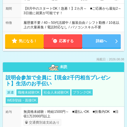
と休みを合わせたい」 「余裕を持って夕飯の準備がしたい」
「できれば残業はしたくない」 など、ご希望を教えてください
【8月中のスタートOK！急募！】2カ月～ ■ご応募から最短2～
期間
ね。 ※Wワーク希望の方へ 今ご覧のお仕事で希望する勤務時間
3日後に就業が可能です！
と、もう1つのお仕事の勤務時間。 合計で週40時間を超える場
合は応募できません。
履歴書不要
/
40～50代活躍中
/
服装自由
/
シフト勤務
/
10名以
特徴
上の大量募集
/
電話対応なし
/
パソコンスキル不要
気になる！
応募する
詳細へ
掲載日：2026.08.08
未読
説明会参加で全員に【現金2千円相当プレゼン
ト】生活のお手伝い
派遣
職種未経験OK
社会人未経験OK
ブランクOK
WEB登録・面接OK
無資格未経験：時給1500円～ ■週払いOK ■扶養内OK ■日
給与
収1万2000円以上
交通費別途支給あり