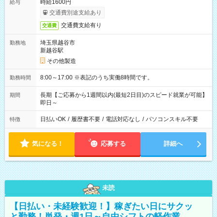
時給1600円
給与
交通費別途支給あり
交通費支給有り
交通費
埼玉県越谷市
勤務地
新越谷駅
その他製造
8:00～17:00 ※表記のうち実働8時間です。
勤務時間
長期【ご応募から1週間以内(最短2日目)のスピード就業が可能】
期間
即日～
日払いOK
/
履歴書不要
/
電話対応なし
/
パソコンスキル不要
特徴
気になる！
応募する
詳細へ
未読
【日払い・未経験歓迎！】稼ぎたい日にサクッ
と勤務！単発・週1日～自由シフトの軽作業