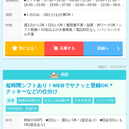
■シフト例 ・07:00～19:30 ・09:00～12:00 ・10:00～17:00 ・
勤務時間
18:00～23:00 ・19:00～07:00 ・20:00～09:00 ・22:00～06:00
etc ★最短で3時間で5,120円のお仕事から 15時間で2万円近く稼
げるお仕事も！ ご希望のお時間に合わせてご紹介！ ※シフトは
■１日のみ・1回だけお仕事OK！
期間
現場によって異なります。 ※勿論、休憩時間はあるのでご安心
ください！
週1日からOK
/
日払いOK
/
履歴書不要
/
副業・WワークOK
/
シ
特徴
フト勤務
/
10名以上の大量募集
/
電話対応なし
/
パソコンスキ
ル不要
気になる！
応募する
詳細へ
掲載日：2026.08.07
未読
短時間シフトあり！WEBでサクッと登録OK＊
クッキーなどの仕分け
派遣
職種未経験OK
社会人未経験OK
大学生歓迎
ブランクOK
WEB登録・面接OK
時給1500円 ■日払い・週払いOK！(規定あり) ■現金日払いも
給与
OK(規定あり)