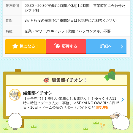
09:30～20:30 実働7.5時間／休憩1.5時間 営業時間に合わせた
勤務時間
シフト制
3か月程度の短期予定 ※開始日はお気軽にご相談ください
期間
副業・WワークOK
/
シフト勤務
/
パソコンスキル不要
特徴
気になる！
応募する
詳細へ
編集部イチオシ
【完全在宅！】難しい業務なし＆電話なし！ゆっくりの11
時～時短＊データ入力・事務、＜SEKAI NO OWARI＊8月15
日・16日＞ドーム公演のサポートバイトなど
(8/7UP!)