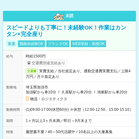
未読
スピードよりも丁寧に！未経験OK！作業はカン
タン×完全座り
派遣
職種未経験OK
ブランクOK
WEB登録・面接OK
時給1500円
給与
交通費別途支給あり
実費支給／当社規定あり。通勤交通費実費支払／上限4
交通費
万円／月※規定あり
埼玉県加須市
勤務地
加須駅から車10分
/
久喜駅から車20分
/
鴻巣駅から車20分
物流・ロジスティクス
(1)09:00-17:00(休憩60分) ※休憩（12:00-12:50、15:00-15:10）
勤務時間
1ヶ月以上3ヶ月未満／即日～9月末まで
期間
履歴書不要
/
40～50代活躍中
/
10名以上の大量募集
特徴