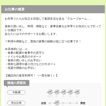
お仕事の概要
お年寄りたちが自立を目指して集団生活を送る「グループホーム」。
食材の買い出し、料理、掃除など…家事全般をお年寄りが自分たちで行って
いる施設です。
あなたにはそのサポートをお願いします。
＊料理や掃除など、普段の家事の経験が役に立つ仕事です！
≪具体的には…≫
・食事の配膳や食事中の見守り
・トイレやお風呂のサポート
・食材の買い出しのお手伝い
・簡単な調理や盛り付けなどのサポート
・洗濯や掃除のお手伝い
【施設内の食堂利用可！（一部を除く）】
職場の雰囲気
年齢層
20代
30
40
50
60
男女比率
女性
男性