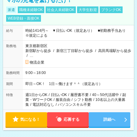
マホの充電を繋げるだけ！
派遣
職種未経験OK
社会人未経験OK
大学生歓迎
ブランクOK
WEB登録・面接OK
時給1414円～ ▼日払いOK（規定あり） ■初勤務手当あり
給与
※規定による
東京都新宿区
勤務地
新宿駅から徒歩
/
新宿三丁目駅から徒歩
/
高田馬場駅から徒歩
/
…
物流企業
9:00～18:00
勤務時間
即日～OK！ 1日～働けます＾＾（規定あり）
期間
週1日からOK
/
日払いOK
/
履歴書不要
/
40～50代活躍中
/
副
特徴
業・WワークOK
/
服装自由
/
シフト勤務
/
10名以上の大量募
集
/
電話対応なし
/
パソコンスキル不要
気になる！
応募する
詳細へ