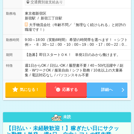
交通費別途支給あり
東京都新宿区
勤務地
新宿駅
/
新宿三丁目駅
大手物流会社（年齢不問／「無理なく続けられる」と好評の
職場です！）
9:00～18:00（実動8時間） 希望の時間帯を選べます！ ＜シフト
勤務時間
例＞ ・8：30～12：00 ・10：00～19：00 ・17：00～22：00
・13：00～22：00 ・22：00～翌6：00 など
【急募】即日スタートＯＫ！ 単発1日のみから働けます。
期間
週1日からOK
/
日払いOK
/
履歴書不要
/
40～50代活躍中
/
副
特徴
業・WワークOK
/
服装自由
/
シフト勤務
/
10名以上の大量募
集
/
電話対応なし
/
パソコンスキル不要
気になる！
応募する
詳細へ
未読
【日払い・未経験歓迎！】稼ぎたい日にサクッ