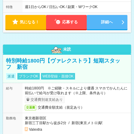
実働時間：1-5時間 └上記の時間帯内であれば、いつでも勤務可
能！ └平日・土曜日の中で、お好きな曜日でご勤務いただけま
週1日からOK / 日払いOK / 副業・WワークOK
特徴
す！ 【シフト例】 ・11:00～14:00 ・16:30～19:00 ・13:00～
18:00 などのように、自由な働き方が可能なお仕事です！
気になる！
応募する
詳細へ
未読
特別時給1800円【ヴァレクストラ】短期スタッ
フ 新宿
派遣
ブランクOK
WEB登録・面接OK
時給1800円 ※ご経験・スキルにより優遇 スマホでかんたんに
給与
前払いで給与が受け取れます（※上限、条件あり）
交通費別途支給あり
交通費全額支給（規定あり）
交通費
東京都新宿区
勤務地
新宿三丁目駅から徒歩2分
/
新宿(東京メトロ)駅
Valextra