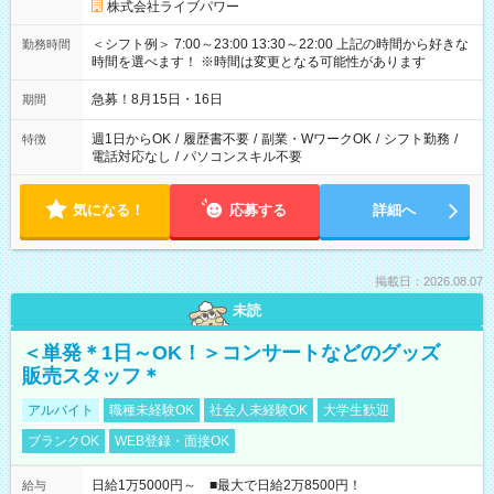
株式会社ライブパワー
＜シフト例＞ 7:00～23:00 13:30～22:00 上記の時間から好きな
勤務時間
時間を選べます！ ※時間は変更となる可能性があります
急募！8月15日・16日
期間
週1日からOK
/
履歴書不要
/
副業・WワークOK
/
シフト勤務
/
特徴
電話対応なし
/
パソコンスキル不要
気になる！
応募する
詳細へ
掲載日：2026.08.07
未読
＜単発＊1日～OK！＞コンサートなどのグッズ
販売スタッフ＊
アルバイト
職種未経験OK
社会人未経験OK
大学生歓迎
ブランクOK
WEB登録・面接OK
日給1万5000円～ ■最大で日給2万8500円！
給与