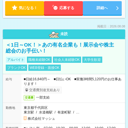
気になる！
応募する
詳細へ
掲載日：2026.08.08
未読
＜1日～OK！＞あの有名企業も！展示会や株主
総会のお手伝い！
アルバイト
職種未経験OK
社会人未経験OK
大学生歓迎
ブランクOK
WEB登録・面接OK
■日給16,840円～ ■日払いOK ■実働3時間5,120円のお仕事あ
給与
ります！
交通費別途支給あり
一部支給
交通費
東京都千代田区
勤務地
東京駅
/
水道橋駅
/
有楽町駅
/
…
株式会社マッシュ