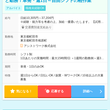
と勤務！単発・週1日～自由シフトの軽作業
アルバイト
職種未経験OK
日給10,305円～37,204円
給与
※経験・能力等を考慮の上、加給・優遇いたします。 【試用期
間】試用期間なし
交通費別途支給あり
東京都町田市
勤務地
東京都町田市相原町
アシストワーク株式会社
シフト制
勤務時間
1日あたりの実働時間：最大15時間/日 ＜1週間の勤務例＞週3回
勤務 勤務：月・水・金 休み：火・木・土・日 好きな時にお仕事
可能です！ ※1日あたりの最大実働時間は日勤、夜勤共に勤務し
単発・1日のみOK
期間
た時間になります。
週1日からOK / 日払いOK / 副業・WワークOK / 10名以上の大量
特徴
募集
気になる！
応募する
詳細へ