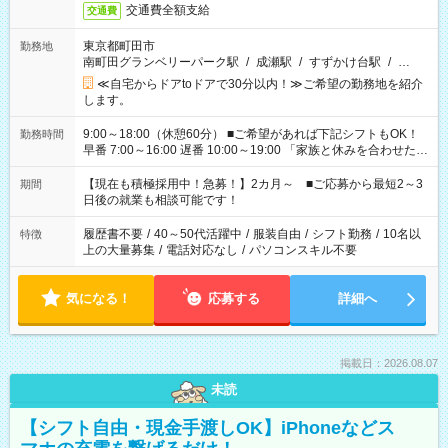
交通費全額支給
交通費
東京都町田市
勤務地
南町田グランベリーパーク駅
/
成瀬駅
/
すずかけ台駅
/
…
≪自宅からドアtoドアで30分以内！≫ご希望の勤務地を紹介
します。
9:00～18:00（休憩60分） ■ご希望があれば下記シフトもOK！
勤務時間
早番 7:00～16:00 遅番 10:00～19:00 「家族と休みを合わせた
い」 「余裕を持って夕飯の準備がしたい」 「できれば残業はし
たくない」 など、ご希望を教えてくださいね。 ※Wワーク希望
【現在も積極採用中！急募！】2カ月～ ■ご応募から最短2～3
期間
の方へ 今ご覧のお仕事で希望する勤務時間と、もう1つのお仕事
日後の就業も相談可能です！
の勤務時間。 合計で週40時間を超える場合は応募できません。
履歴書不要
/
40～50代活躍中
/
服装自由
/
シフト勤務
/
10名以
特徴
上の大量募集
/
電話対応なし
/
パソコンスキル不要
気になる！
応募する
詳細へ
掲載日：2026.08.07
未読
【シフト自由・現金手渡しOK】iPhoneなどス