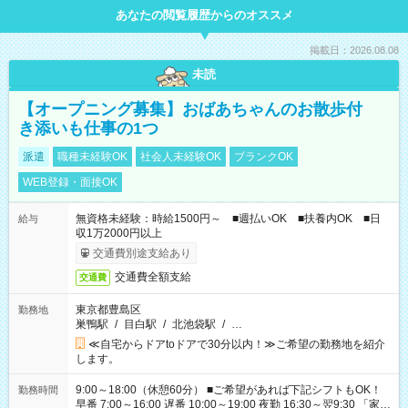
あなたの閲覧履歴からのオススメ
掲載日：2026.08.08
未読
【オープニング募集】おばあちゃんのお散歩付
き添いも仕事の1つ
派遣
職種未経験OK
社会人未経験OK
ブランクOK
WEB登録・面接OK
無資格未経験：時給1500円～ ■週払いOK ■扶養内OK ■日
給与
収1万2000円以上
交通費別途支給あり
交通費全額支給
交通費
東京都豊島区
勤務地
巣鴨駅
/
目白駅
/
北池袋駅
/
…
≪自宅からドアtoドアで30分以内！≫ご希望の勤務地を紹介
します。
9:00～18:00（休憩60分） ■ご希望があれば下記シフトもOK！
勤務時間
早番 7:00～16:00 遅番 10:00～19:00 夜勤 16:30～翌9:30 「家族