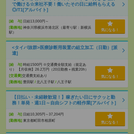
で働ける☆来社不要！働いたその日に給料もらえる
◎/T1[アルバイト]
[給 与]
日給13,000円～
[勤務地]
神奈川県横浜市港北区（最寄り駅：新横浜
気になる！
駅）
<タイパ抜群>医療診断用装置の組立加工（日勤）[派
遣]
[給 与]
時給1500円 ※交通費全額支給（規定あ
り） 【月収例】26.2万円（20日勤務＋残業20h）
[交通費]
交通費支給あり
気になる！
[勤務地]
豊田駅
/
北八王子駅
/
八王子駅
【日払い・未経験歓迎！】稼ぎたい日にサクッと勤
務！単発・週1日～自由シフトの軽作業[アルバイト]
[給 与]
日給10,305円～37,204円
[勤務地]
東京都町田市相原町
気になる！