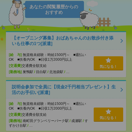
あなたの閲覧履歴からの
おすすめ
【オープニング募集】おばあちゃんのお散歩付き添
いも仕事の1つ[派遣]
[給 与]
無資格未経験：時給1500円～ ■週払い
OK ■扶養内OK ■日収1万2000円以上
[交通費]
交通費全額支給
気になる！
[勤務地]
巣鴨駅
/
目白駅
/
北池袋駅
/
…
説明会参加で全員に【現金2千円相当プレゼント】生
活のお手伝い[派遣]
[給 与]
無資格未経験：時給1500円～ ■週払い
OK ■扶養内OK ■日収1万2000円以上
[交通費]
交通費全額支給
気になる！
[勤務地]
南町田グランベリーパーク駅
/
成瀬駅
/
す
ずかけ台駅
/
…