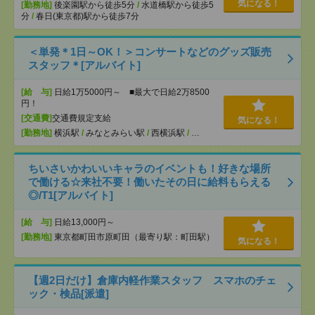
気になる！
[勤務地]
後楽園駅から徒歩5分
/
水道橋駅から徒歩5
分
/
春日(東京都)駅から徒歩7分
＜単発＊1日～OK！＞コンサートなどのグッズ販売
スタッフ＊[アルバイト]
[給 与]
日給1万5000円～ ■最大で日給2万8500
円！
[交通費]
交通費規定支給
気になる！
[勤務地]
横浜駅
/
みなとみらい駅
/
西横浜駅
/
…
ちいさいかわいいキャラのイベントも！好きな場所
で働ける☆来社不要！働いたその日に給料もらえる
◎/T1[アルバイト]
[給 与]
日給13,000円～
[勤務地]
東京都町田市原町田（最寄り駅：町田駅）
気になる！
【週2日だけ】倉庫内軽作業スタッフ スマホのチェ
ック・検品[派遣]