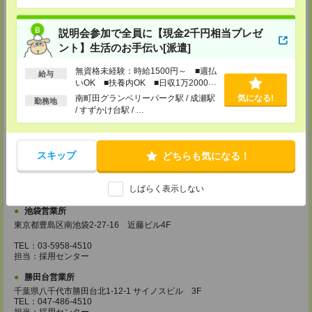
埼玉県越谷市南越谷1-16-8 イーストサンビル5 5F
TEL：048-990-4510
担当：採用センター
説明会参加で全員に【現金2千円相当プレゼ
錦糸町営業所
ント】生活のお手伝い[派遣]
東京都墨田区江東橋4-19-3 錦糸町ミハマビル 3F
TEL：03-5669-4522
無資格未経験：時給1500円～ ■週払
給与
担当：採用センター
いOK ■扶養内OK ■日収1万2000円
以上
南町田グランベリーパーク駅 / 成瀬駅
気になる!
新宿営業所
勤務地
/ すずかけ台駅 / …
東京都新宿区西新宿1-8-1 新宿ビルディング5Ｆ
TEL：03-6911-4510
担当：採用センター
スキップ
どちらも気になる！
立川営業所
東京都立川市曙町2-31-15 日住金立川ビル3F
TEL：042-540-7331
しばらく表示しない
担当：採用センター
池袋営業所
東京都豊島区南池袋2-27-16 近藤ビル4F
TEL：03-5958-4510
担当：採用センター
勝田台営業所
千葉県八千代市勝田台北1-12-1 サイノスビル 3F
TEL：047-486-4510