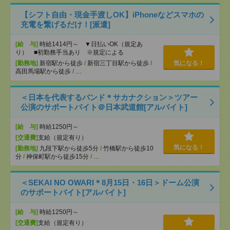
【シフト自由・現金手渡しOK】iPhoneなどスマホの
充電を繋げるだけ！[派遣]
[給 与]
時給1414円～ ▼日払いOK（規定あ
り） ■初勤務手当あり ※規定による
[勤務地]
新宿駅から徒歩
/
新宿三丁目駅から徒歩
/
気になる！
高田馬場駅から徒歩
/
…
＜日本を代表するバンド＊サカナクション＞ツアー
公演のサポートバイト＠日本武道館[アルバイト]
[給 与]
時給1250円～
[交通費]
支給（規定有り）
気になる！
[勤務地]
九段下駅から徒歩5分
/
竹橋駅から徒歩10
分
/
神保町駅から徒歩15分
/
…
＜SEKAI NO OWARI＊8月15日・16日＞ドーム公演
のサポートバイト[アルバイト]
[給 与]
時給1250円～
[交通費]
支給（規定有り）