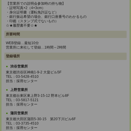
【営業所での説明会参加時の持ち物】
・証明写真×2（4×3cm）
・身分証明書（運転免許証など）
・銀行振込希望の場合、銀行口座番号のわかるもの
・印鑑（スタンプ式でないもの）
☆★履歴書不要☆★
所要時間
WEB登録…最短10分
営業所に来社して登録…1時間～2時間
登録場所
渋谷営業所
東京都渋谷区神南1-9-2 大畠ビル5F
TEL：03-5428-4510
担当：採用センター
上野営業所
東京都台東区東上野3-15-12 野本ビル8F
TEL：03-5817-5121
担当：採用センター
蒲田営業所
東京都大田区蒲田5-30-15 第20下川ビル6F
TEL：03-3735-4510
担当：採用センター