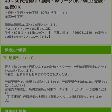
40～50代活躍中 / 副業・WワークOK / WEB登録・
面接OK
＜経験・学歴・年齢不問（60代も活躍中！）＞
※高校生不可
派遣は派遣法に基づく就業となります。
アルバイト・パートは1日のみOK。
学生・60歳以上は1日のみOK。【ご応募の際は、「2690811180」の番号を
お伝えいただくとスムーズです♪】
派遣先の概要
配属先について
混入を防ぐため・過度なネイルの装飾・アクセサリー類は原則禁止にさせて
いただいております。
※髪型・服装自由もありますのでご相談ください。
登録説明会でご希望をお聞きしますので、登録説明会参加時にはご要望をお
話しください！
派遣先の確認は、所属営業所か関東コーディネートセンターへご連絡くださ
い
【注意事項】WEB登録を利用する新規スタッフは個別面談をいたしませ
ん。
派遣会社情報