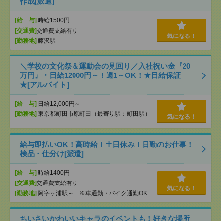
作成[派遣]
[給 与]
時給1500円
[交通費]
交通費支給有り
気になる！
[勤務地]
藤沢駅
＼学校の文化祭＆運動会の見回り／入社祝い金『20
万円』・日給12000円～！週1～OK！★日給保証
★[アルバイト]
[給 与]
日給12,000円～
[勤務地]
東京都町田市原町田（最寄り駅：町田駅）
気になる！
給与即払いOK！高時給！土日休み！日勤のお仕事！
検品・仕分け[派遣]
[給 与]
時給1400円
[交通費]
交通費支給有り
気になる！
[勤務地]
阿字ヶ浦駅～ ※車通勤・バイク通勤OK
ちいさいかわいいキャラのイベントも！好きな場所