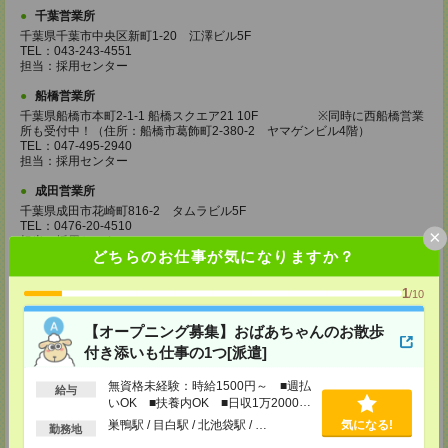
千葉営業所
千葉県千葉市中央区新町1-20 江澤ビル5F
TEL：043-243-4551
担当：採用センター
船橋営業所
千葉県船橋市本町2-1-1 船橋スクエア21 10F ※同時に西船橋営業
所も受付中！（住所：船橋市葛飾町2-380-2 ヤマゲンビル4階）
TEL：047-495-2940
担当：採用センター
成田営業所
千葉県成田市花崎町816-2 タムラビル5F
TEL：0476-20-4510
×
担当：採用センター
どちらのお仕事が気になりますか？
大宮営業所
埼玉県さいたま市大宮区桜木町2-8-3 阪デンタルビル5F
1
/10
TEL：048-640-4520
担当：採用センター
【オープニング募集】おばあちゃんのお散歩
付き添いも仕事の1つ[派遣]
川越営業所
埼玉県川越市脇田本町11-1 川越シティービル6F
無資格未経験：時給1500円～ ■週払
TEL：049-238-7117
給与
担当：採用センター
いOK ■扶養内OK ■日収1万2000円
以上
巣鴨駅 / 目白駅 / 北池袋駅 / …
気になる!
勤務地
越谷営業所