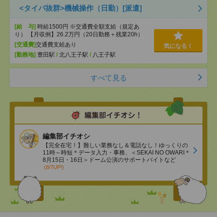
<タイパ抜群>機械操作（日勤）[派遣]
[給 与]
時給1500円 ※交通費全額支給（規定あ
り） 【月収例】26.2万円（20日勤務＋残業20h）
[交通費]
交通費支給あり
気になる！
[勤務地]
豊田駅
/
北八王子駅
/
八王子駅
すべて見る
編集部イチオシ
【完全在宅！】難しい業務なし＆電話なし！ゆっくりの
11時～時短＊データ入力・事務、＜SEKAI NO OWARI＊
8月15日・16日＞ドーム公演のサポートバイトなど
(8/7UP!)