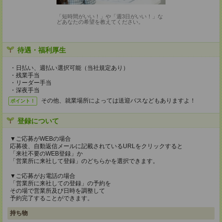
「短時間がいい！」や「週3日がいい！」な
どあなたの希望を教えてください。
待遇・福利厚生
・日払い、週払い選択可能（当社規定あり）
・残業手当
・リーダー手当
・深夜手当
その他、就業場所によっては送迎バスなどもありますよ！
ポイント！
登録について
▼ご応募がWEBの場合
応募後、自動返信メールに記載されているURLをクリックすると
「来社不要のWEB登録」か
「営業所に来社して登録」のどちらかを選択できます。
▼ご応募がお電話の場合
「営業所に来社しての登録」の予約を
その場で営業所及び日時を調整して
予約完了することができます。
持ち物