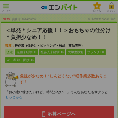
0
メニュー
気になる！
ログイン
NEW
掲載日 :2026
/
08
/
08
No.MWPT2690811180
＜単発＊シニア応援！！＞おもちゃの仕分け
＊負担少なめ！！
職種：
軽作業（仕分け・ピッキング・検品、商品管理）
派遣
職種未経験OK
社会人未経験OK
大学生歓迎
ブランクOK
WEB登録・面接OK
負担が少なめ！“しんどくない”軽作業多数ありま
す！
「お小遣い稼ぎたいけど、時間がない！」そんなあなたもサクッと
...
もっとみる
応募ページへ