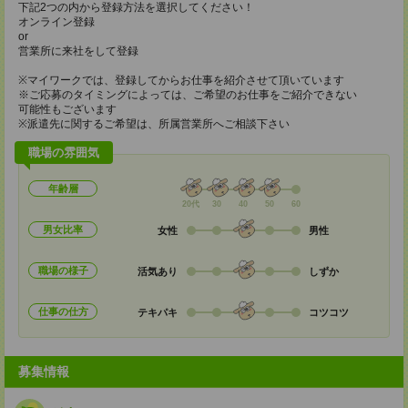
下記2つの内から登録方法を選択してください！
オンライン登録
or
営業所に来社をして登録
※マイワークでは、登録してからお仕事を紹介させて頂いています
※ご応募のタイミングによっては、ご希望のお仕事をご紹介できない
可能性もございます
※派遣先に関するご希望は、所属営業所へご相談下さい
職場の雰囲気
年齢層
20代
30
40
50
60
男女比率
女性
男性
職場の様子
活気あり
しずか
仕事の仕方
テキパキ
コツコツ
募集情報