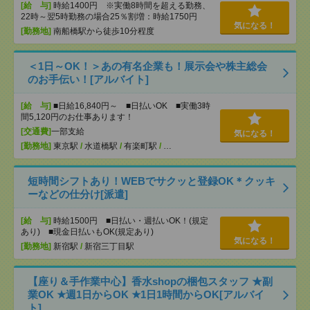
[給 与]
時給1400円 ※実働8時間を超える勤務、
22時～翌5時勤務の場合25％割増：時給1750円
気になる！
[勤務地]
南船橋駅から徒歩10分程度
＜1日～OK！＞あの有名企業も！展示会や株主総会
のお手伝い！[アルバイト]
[給 与]
■日給16,840円～ ■日払いOK ■実働3時
間5,120円のお仕事あります！
[交通費]
一部支給
気になる！
[勤務地]
東京駅
/
水道橋駅
/
有楽町駅
/
…
短時間シフトあり！WEBでサクッと登録OK＊クッキ
ーなどの仕分け[派遣]
[給 与]
時給1500円 ■日払い・週払いOK！(規定
あり) ■現金日払いもOK(規定あり)
気になる！
[勤務地]
新宿駅
/
新宿三丁目駅
【座り＆手作業中心】香水shopの梱包スタッフ ★副
業OK ★週1日からOK ★1日1時間からOK[アルバイ
ト]