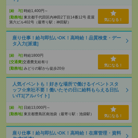
[給 与]
時給1,400円～
[勤務地]
東京都千代田区内神田2丁目14番12号 星屋
気になる！
第六ビル402号（最寄り駅：神田駅）
座り仕事！給与即払いOK！高時給！品質検査・デー
タ入力[派遣]
[給 与]
時給1800円
[交通費]
交通費支給有り
気になる！
[勤務地]
みどりの駅から徒歩20分
人気イベントも！好きな場所で働けるイベントスタ
ッフ☆来社不要！働いたその日に給料もらえる日払
い/T1[アルバイト]
[給 与]
日給13,000円～
[勤務地]
東京都豊島区南池袋（最寄り駅：池袋駅）
気になる！
座り仕事！給与即払いOK！高時給！在庫管理・資料