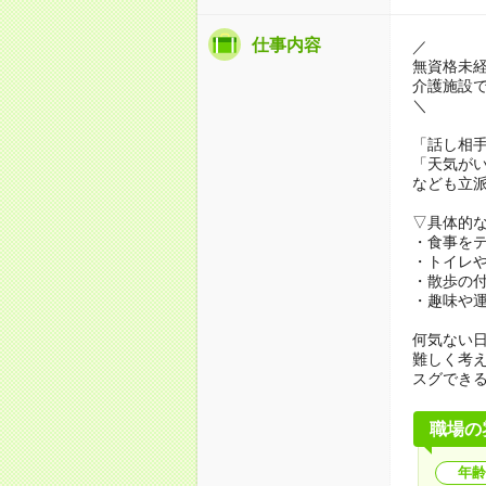
仕事内容
／
無資格未
介護施設
＼
「話し相
「天気が
なども立
▽具体的
・食事を
・トイレ
・散歩の
・趣味や
何気ない
難しく考
スグでき
職場の
年齢