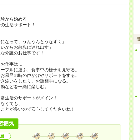
経験から始める
での生活サポート！
手になって、うんうんとうなずく」
いいからお散歩に連れ出す」
派な介護のお仕事です！
なお仕事は…
テーブルに運ぶ、食事中の様子を見守る。
やお風呂の時の声かけやサポートをする。
付き添いをしたり、お話相手になる。
運動などを一緒に楽しむ。
日常生活のサポートがメイン！
えなくても、
ることが多いので安心してくださいね！
雰囲気
層