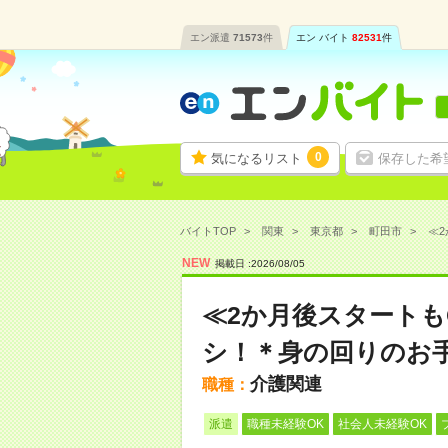
エン派遣
71573
件
エン バイト
82531
件
0
気になるリスト
保存した希
バイトTOP
関東
東京都
町田市
≪2
NEW
掲載日 :
2026
/
08
/
05
≪2か月後スタートも
シ！＊身の回りのお
介護関連
職種：
派遣
職種未経験OK
社会人未経験OK