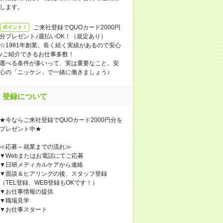
します。
ご来社登録でQUOカード2000円
ポイント！
分プレゼント♪週払いOK！（規定あり）
☆1981年創業。長く続く実績があるので安心
♪ご紹介できるお仕事多数！
選べる条件が多いって、実は重要なこと。安
心の「ニッケン」で一緒に働きましょう♪
登録について
★今ならご来社登録でQUOカード2000円分を
プレゼント中★
≪応募～就業までの流れ≫
▼Webまたはお電話にてご応募
▼日研メディカルケアから連絡
▼面談＆ヒアリングの後、スタッフ登録
（TEL登録、WEB登録もOKです！）
▼お仕事情報の提供
▼職場見学
▼お仕事スタート