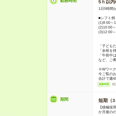
勤務時間
5ｈ以内O
1日5時間
■シフト例
(1)8:00～1
(2)10:00～
(3)12:00～
「子ども
「余裕を
「午前中
など、ご
※Wワー
今ご覧の
合計で週4
残
残業時間
期間
短期（3
【積極採用
か月後の