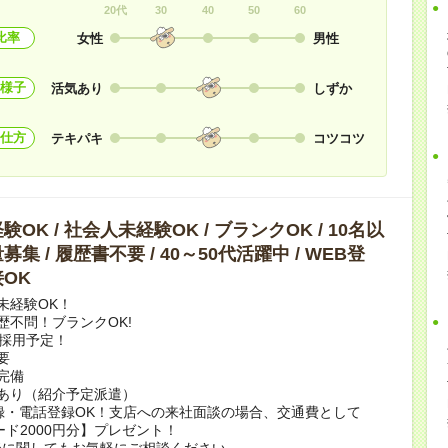
20代
30
40
50
60
比率
女性
男性
様子
活気あり
しずか
仕方
テキパキ
コツコツ
OK / 社会人未経験OK / ブランクOK / 10名以
集 / 履歴書不要 / 40～50代活躍中 / WEB登
OK
未経験OK！
歴不問！ブランクOK!
上採用予定！
要
完備
あり（紹介予定派遣）
録・電話登録OK！支店への来社面談の場合、交通費として
ード2000円分】プレゼント！
談に関してもお気軽にご相談ください。