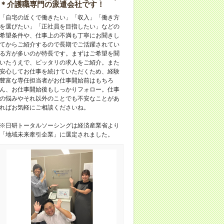
＊介護職専門の派遣会社です！
「自宅の近くで働きたい」「収入」「働き方
を選びたい」「正社員を目指したい」などの
希望条件や、仕事上の不満も丁寧にお聞きし
てからご紹介するので長期でご活躍されてい
る方が多いのが特長です。まずはご希望を聞
いたうえで、ピッタリの求人をご紹介。また
安心してお仕事を続けていただくため、経験
豊富な専任担当者がお仕事開始前はもちろ
ん、お仕事開始後もしっかりフォロー。仕事
の悩みやそれ以外のことでも不安なことがあ
ればお気軽にご相談くださいね。
※日研トータルソーシングは経済産業省より
「地域未来牽引企業」に選定されました。