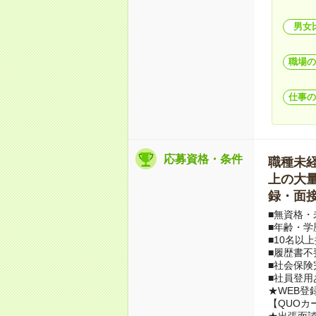
男女
職場の
仕事の
応募資格・条件
職種未経験
上の大量募
録・面接
■無資格・
■年齢・学
■10名以
■履歴書不
■社会保険
■社員登用
★WEB登
【QUOカ
★出張面