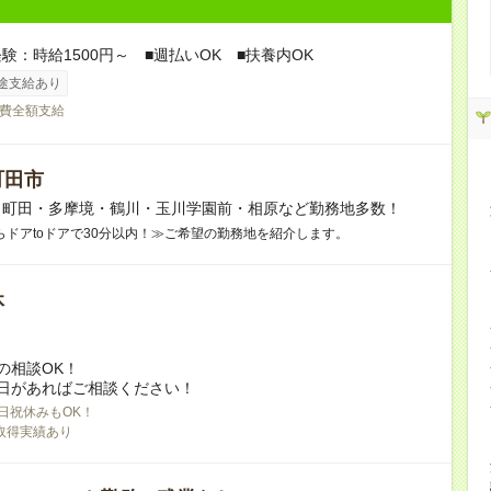
験：時給1500円～ ■週払いOK ■扶養内OK
途支給あり
費全額支給
町田市
】町田・多摩境・鶴川・玉川学園前・相原など勤務地多数！
らドアtoドアで30分以内！≫ご希望の勤務地を紹介します。
休
の相談OK！
日があればご相談ください！
日祝休みもOK！
取得実績あり