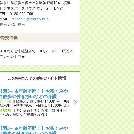
神奈川県横浜市保土ケ谷区神戸町134 横浜
ビジネスパークサウスタワー2F B区画
TEL：0120-901-799
MAIL：
tenshoku@nikken-ts.jp
担当：採用担当
登録交通費
★今ならご来社登録でQUOカード2000円分を
プレゼント中★
この会社のその他のバイト情報
【週3～＆年齢不問！】お茶くみや
お散歩の付き添いなどの介護
[給 与]
無資格未経験：時給1400円～ ■週
払いOK ■扶養内OK ■日収1万1200円以上
[勤務地]
【国分寺市】国分寺駅・西国分寺
駅・恋ケ窪駅など勤務地多数！
【週3～＆年齢不問！】お茶くみや
お散歩の付き添いなどの介護