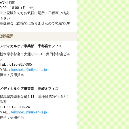
■受付時間
9:00～18:00（月～金）
※上記以外でもお気軽に場所・日程等ご相談
下さい
※登録会は面接ではありませんので私服でOK
登録場所
メディカルケア事業部 宇都宮オフィス
栃木県宇都宮市大通り2-3-1 井門宇都宮ビル
5F
TEL：0120-917-385
MAIL：
tenshoku@nikken-ts.jp
担当：採用担当
メディカルケア事業部 高崎オフィス
群馬県高崎市栄町4-11 原地所第2ビル6Ｆ 1
号室
TEL：0120-935-241
MAIL：
tenshoku@nikken-ts.jp
担当：採用担当