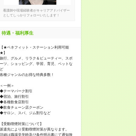
看護師や現場経験者がキャリアアドバイザー
としてしっかりフォローいたします！
待遇・福利厚生
【★ベネフィット・ステーション利用可能
★】
旅行、グルメ、リラク＆ビューティー、スポ
ーツ、ショッピング、学習、育児、ペットな
ど
各種ジャンルのお得な特典多数！
＜一例＞
◆テーマパーク割引
◆宿泊、旅行割引
◆各種飲食店割引
◆飲食チェーン店クーポン
◆サロン、スパ、ジム割引など
【受動喫煙対策について】
派遣先により受動喫煙対策が異なります。
詳細は職場見学時及び条件明示書にて通知致