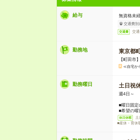
給与
無資格未経
交通費別
交通
交通費
勤務地
東京都
【町田市
≪自宅か
勤務曜日
土日祝
週4日～
■曜日固定
■希望の曜
土
休日休暇
■産休・育休