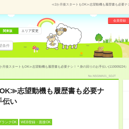
≪2か月後スタートもOK≫志望動機も履歴書も必要ナシ！
会員登録
エリア変更
関東版
望条件
か月後スタートもOK≫志望動機も履歴書も必要ナシ！＊身の回りのお手伝い(110009224）
No.NSGMA01_SDJT
OK≫志望動機も履歴書も必要ナ
手伝い
ブランクOK
WEB登録・面接OK