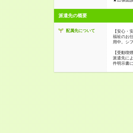
派遣先の概要
配属先について
【安心・
福祉のお
用中。シ
【受動喫
派遣先に
件明示書