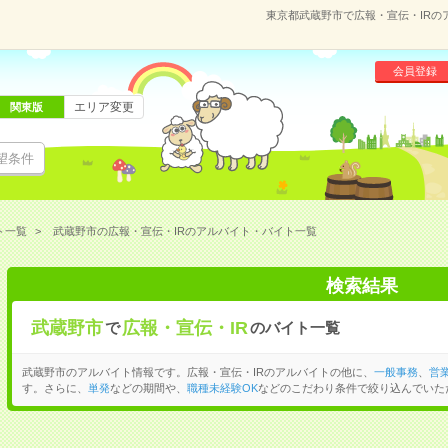
東京都武蔵野市で広報・宣伝・IR
会員登録
エリア変更
関東版
望条件
ト一覧
武蔵野市の広報・宣伝・IRのアルバイト・バイト一覧
検索結果
武蔵野市
広報・宣伝・IR
で
のバイト一覧
武蔵野市のアルバイト情報です。広報・宣伝・IRのアルバイトの他に、
一般事務
、
営
す。さらに、
単発
などの期間や、
職種未経験OK
などのこだわり条件で絞り込んでいた