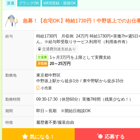
派遣
ブランクOK
WEB登録・面接OK
急募！【在宅OK】時給1730円！中野坂上でのお仕
時給1730円 月収例 24万円 時給1730円×実働7h×
給与
ん。※給与即受取りサービス利用可（利用条件有）
交通費別途支給あり
1ヶ月3万円を上限として実費支給
交通費
20～25万円
月収例
東京都中野区
勤務地
中野坂上駅から徒歩1分
/
東中野駅から徒歩15分
小売業
09:30-17:30（休憩60分）実働7時間（残業少なめ！）
勤務時間
即日～長期 ※開始日相談OK
期間
履歴書不要
/
服装自由
特徴
気になる！
応募する