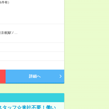
条件有）
東京都)駅
/
…
）
詳細へ
スタッフ☆来社不要！働い