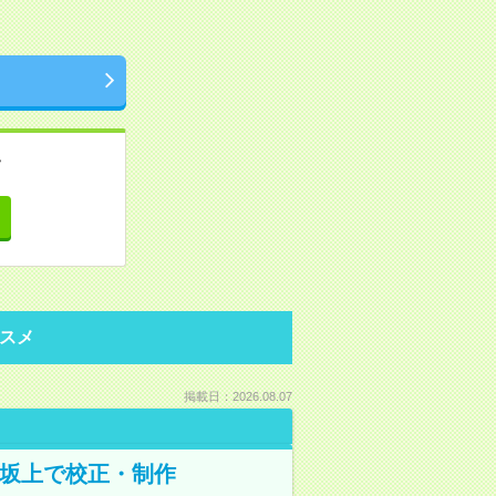
。
て
スメ
掲載日：2026.08.07
野坂上で校正・制作