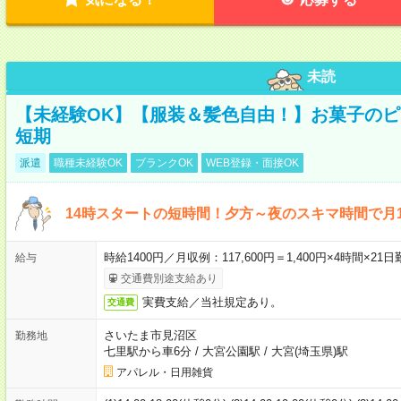
未読
【未経験OK】【服装＆髪色自由！】お菓子の
短期
派遣
職種未経験OK
ブランクOK
WEB登録・面接OK
14時スタートの短時間！夕方～夜のスキマ時間で月1
時給1400円／月収例：117,600円＝1,400円×4時間×
給与
交通費別途支給あり
実費支給／当社規定あり。
交通費
さいたま市見沼区
勤務地
七里駅から車6分
/
大宮公園駅
/
大宮(埼玉県)駅
アパレル・日用雑貨