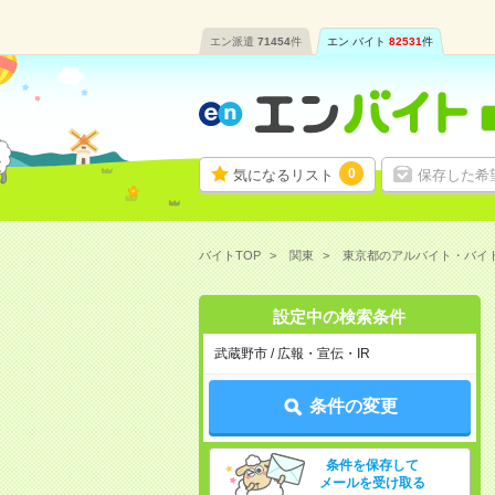
エン派遣
71454
件
エン バイト
82531
件
0
気になるリスト
保存した希
バイトTOP
関東
東京都のアルバイト・バイ
設定中の検索条件
武蔵野市 / 広報・宣伝・IR
条件の変更
条件を保存して
メールを受け取る