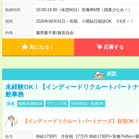
10:00-19:00（休憩60分）実働8時間（残業少なめ！）
勤務時間
2026年09月01日～長期 ※開始日相談OK ※9月～！
期間
履歴書不要
/
服装自由
特徴
気になる！
応募する
未読
未経験OK！【インディードリクルートパートナ
般事務
派遣
職種未経験OK
ブランクOK
WEB登録・面接OK
【インディードリクルートパートナーズ】在宅OK
時給1730円 月収例 27万円 時給1730円×実働7h45m
給与