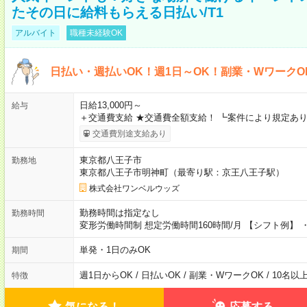
たその日に給料もらえる日払い/T1
アルバイト
職種未経験OK
日払い・週払いOK！週1日～OK！副業・WワークO
日給13,000円～
給与
＋交通費支給 ★交通費全額支給！ ┗案件により規定あり
交通費別途支給あり
東京都八王子市
勤務地
東京都八王子市明神町（最寄り駅：京王八王子駅）
株式会社ワンベルウッズ
勤務時間は指定なし
勤務時間
変形労働時間制 想定労働時間160時間/月 【シフト例】 ・8
単発・1日のみOK
期間
週1日からOK / 日払いOK / 副業・WワークOK / 10名
特徴
気になる！
応募する