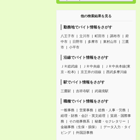
他の検索結果を見る
勤務地でバイト情報をさがす
八王子市
立川市
町田市
調布市
府
中市
日野市
多摩市
東村山市
三鷹
市
小平市
沿線でバイト情報をさがす
ＪＲ総武線
ＪＲ中央線
ＪＲ中央本線(東
京－松本)
京王井の頭線
西武多摩川線
駅でバイト情報をさがす
三鷹駅
吉祥寺駅
武蔵境駅
職種でバイト情報をさがす
一般事務
営業事務
総務・人事・労務
経理・財務・会計・英文経理
貿易・国際事
務
その他事務系
秘書・セクレタリー
金融事務（生保・損保）
データ入力・タイ
ピング
外国語事務