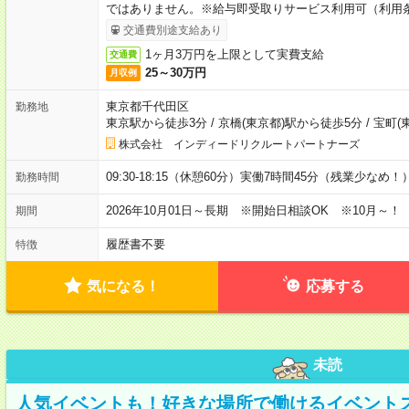
ではありません。※給与即受取りサービス利用可（利用
交通費別途支給あり
1ヶ月3万円を上限として実費支給
交通費
25～30万円
月収例
東京都千代田区
勤務地
東京駅から徒歩3分
/
京橋(東京都)駅から徒歩5分
/
宝町(
株式会社 インディードリクルートパートナーズ
09:30-18:15（休憩60分）実働7時間45分（残業少なめ！
勤務時間
2026年10月01日～長期 ※開始日相談OK ※10月～！
期間
履歴書不要
特徴
気になる！
応募する
未読
人気イベントも！好きな場所で働けるイベント