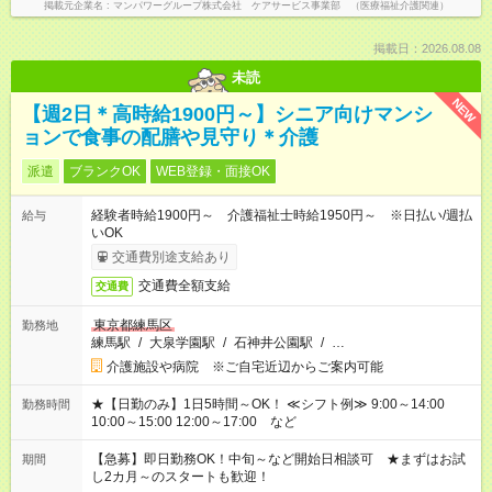
掲載元企業名
マンパワーグループ株式会社 ケアサービス事業部 （医療福祉介護関連）
掲載日：2026.08.08
未読
NEW
【週2日＊高時給1900円～】シニア向けマンシ
ョンで食事の配膳や見守り＊介護
派遣
ブランクOK
WEB登録・面接OK
経験者時給1900円～ 介護福祉士時給1950円～ ※日払い/週払
給与
いOK
交通費別途支給あり
交通費全額支給
交通費
東京都練馬区
勤務地
練馬駅
/
大泉学園駅
/
石神井公園駅
/
…
介護施設や病院 ※ご自宅近辺からご案内可能
★【日勤のみ】1日5時間～OK！ ≪シフト例≫ 9:00～14:00
勤務時間
10:00～15:00 12:00～17:00 など
【急募】即日勤務OK！中旬～など開始日相談可 ★まずはお試
期間
し2カ月～のスタートも歓迎！