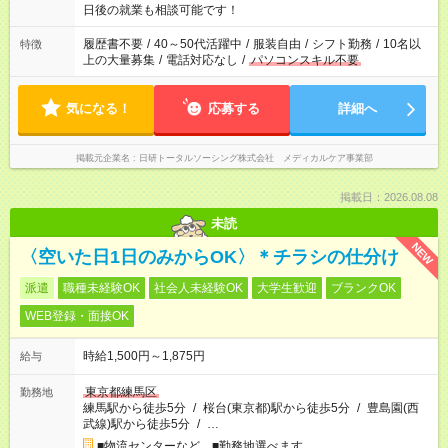
の方へ 今ご覧のお仕事で希望する勤務時間と、もう1つのお仕事
日後の就業も相談可能です！
の勤務時間。 合計で週40時間を超える場合は応募できません。
履歴書不要
/
40～50代活躍中
/
服装自由
/
シフト勤務
/
10名以
特徴
上の大量募集
/
電話対応なし
/
パソコンスキル不要
気になる！
応募する
詳細へ
掲載元企業名
日研トータルソーシング株式会社 メディカルケア事業部
掲載日：2026.08.08
未読
NEW
〈空いた日1日のみからOK〉＊チラシの仕分け
派遣
職種未経験OK
社会人未経験OK
大学生歓迎
ブランクOK
WEB登録・面接OK
時給1,500円～1,875円
給与
東京都練馬区
勤務地
練馬駅から徒歩5分
/
桜台(東京都)駅から徒歩5分
/
豊島園(西
武線)駅から徒歩5分
/
…
■物流センターなど ■勤務地選べます