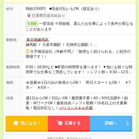
時給1500円 ■現金日払いもOK（規定あり）
給与
交通費別途支給あり
一部支給 ※登録後、選んだお仕事によって条件が異なる
交通費
ことがあります
東京都練馬区
勤務地
練馬駅
/
大泉学園駅
/
石神井公園駅
/
…
大手物流会社（年齢不問／「無理なく続けられる」と好評の
職場です！）
9:00～18:00など ■希望の時間帯を選べます！ ▼他にも様々な時
勤務時間
間帯でお仕事をご用意しています！ ＜シフト例＞ 8:30～12:00
17:00～22:00 13:00～22:00 22:00～翌6:00 など
≪急募≫1日のみの単発からOK！ 即日スタートもOK！ ＃7
期間
月～ ＃8月～
週1日からOK
/
日払いOK
/
履歴書不要
/
40～50代活躍中
/
副
特徴
業・WワークOK
/
服装自由
/
シフト勤務
/
10名以上の大量募
集
/
電話対応なし
/
パソコンスキル不要
気になる！
応募する
詳細へ
掲載元企業名
株式会社マイワーク