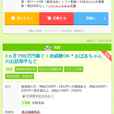
業・WワークOK
/
服装自由
/
シフト勤務
/
10名以上の大量募
集
/
電話対応なし
/
パソコンスキル不要
気になる！
応募する
詳細へ
掲載元企業名
テイケイワークス株式会社（募集担当）
掲載日：2026.08.08
未読
NEW
3ヵ月で80万円稼ぐ！未経験OK＊おばあちゃん
のお話相手など
派遣
職種未経験OK
社会人未経験OK
ブランクOK
WEB登録・面接OK
無資格の方：時給1530円～1912円 / 介護福祉士：時給1830円～
給与
2287円 / 初任者以上：時給1730円～2162円
交通費別途支給あり
全額支給
交通費
東京都練馬区
勤務地