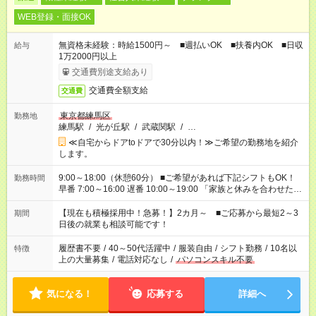
WEB登録・面接OK
無資格未経験：時給1500円～ ■週払いOK ■扶養内OK ■日収
給与
1万2000円以上
交通費別途支給あり
交通費全額支給
交通費
東京都練馬区
勤務地
練馬駅
/
光が丘駅
/
武蔵関駅
/
…
≪自宅からドアtoドアで30分以内！≫ご希望の勤務地を紹介
します。
9:00～18:00（休憩60分） ■ご希望があれば下記シフトもOK！
勤務時間
早番 7:00～16:00 遅番 10:00～19:00 「家族と休みを合わせた
い」 「余裕を持って夕飯の準備がしたい」 「できれば残業はし
たくない」 など、ご希望を教えてくださいね。 ※Wワーク希望
【現在も積極採用中！急募！】2カ月～ ■ご応募から最短2～3
期間
の方へ 今ご覧のお仕事で希望する勤務時間と、もう1つのお仕事
日後の就業も相談可能です！
の勤務時間。 合計で週40時間を超える場合は応募できません。
履歴書不要
/
40～50代活躍中
/
服装自由
/
シフト勤務
/
10名以
特徴
上の大量募集
/
電話対応なし
/
パソコンスキル不要
気になる！
応募する
詳細へ