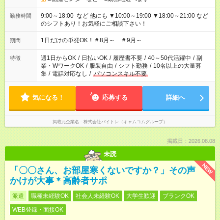
9:00～18:00 など 他にも ▼10:00～19:00 ▼18:00～21:00 など
勤務時間
のシフトあり！お気軽にご相談下さい！
1日だけの単発OK！＃8月～ ＃9月～
期間
週1日からOK
/
日払いOK
/
履歴書不要
/
40～50代活躍中
/
副
特徴
業・WワークOK
/
服装自由
/
シフト勤務
/
10名以上の大量募
集
/
電話対応なし
/
パソコンスキル不要
気になる！
応募する
詳細へ
掲載元企業名
株式会社バイトレ（キャムコムグループ）
掲載日：2026.08.08
未読
NEW
「〇〇さん、お部屋寒くないですか？」その声
かけが大事＊高齢者サポ
派遣
職種未経験OK
社会人未経験OK
大学生歓迎
ブランクOK
WEB登録・面接OK