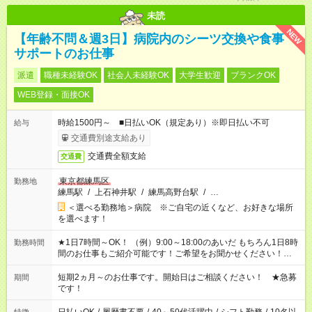
未読
NEW
【年齢不問＆週3日】病院内のシーツ交換や食事
サポートのお仕事
派遣
職種未経験OK
社会人未経験OK
大学生歓迎
ブランクOK
WEB登録・面接OK
時給1500円～ ■日払いOK（規定あり）※即日払い不可
給与
交通費別途支給あり
交通費全額支給
交通費
東京都練馬区
勤務地
練馬駅
/
上石神井駅
/
練馬高野台駅
/
…
＜選べる勤務地＞病院 ※ご自宅の近くなど、お好きな場所
を選べます！
★1日7時間～OK！ （例）9:00～18:00のあいだ もちろん1日8時
勤務時間
間のお仕事もご紹介可能です！ご希望をお聞かせください！★家
庭の都合でお休みが必要な場合も遠慮なくご相談ください。
短期2ヵ月～のお仕事です。開始日はご相談ください！ ★急募
期間
です！