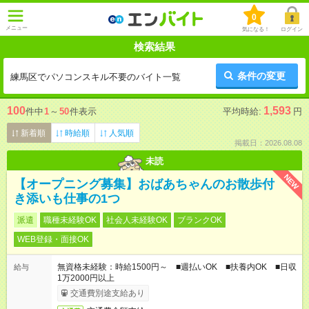
0
メニュー
気になる！
ログイン
検索結果
条件の変更
練馬区でパソコンスキル不要のバイト一覧
100
1,593
件中
1
～
50
件表示
平均時給:
円
新着順
時給順
人気順
掲載日：2026.08.08
未読
NEW
【オープニング募集】おばあちゃんのお散歩付
き添いも仕事の1つ
派遣
職種未経験OK
社会人未経験OK
ブランクOK
WEB登録・面接OK
無資格未経験：時給1500円～ ■週払いOK ■扶養内OK ■日収
給与
1万2000円以上
交通費別途支給あり