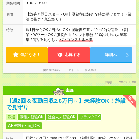
9:00～18:00
勤務時間
【急募＊即日スタートOK】登録後は好きな時に働けます！（業
期間
法に基づく規定あり）
週1日からOK
/
日払いOK
/
履歴書不要
/
40～50代活躍中
/
副
特徴
業・WワークOK
/
服装自由
/
シフト勤務
/
10名以上の大量募
集
/
電話対応なし
/
パソコンスキル不要
気になる！
応募する
詳細へ
掲載元企業名
テイケイトレード株式会社
掲載日：2026.08.08
未読
NEW
【週2回＆夜勤日収2.8万円～】未経験OK！施設
で見守り
派遣
職種未経験OK
社会人未経験OK
ブランクOK
WEB登録・面接OK
日収2.8万円：時給1500円×8h＋残業割増（時給1.25×8h）+深夜
給与