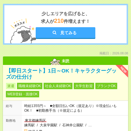
少しエリアを広げると、
210
求人が
件増えます！
見てみる
掲載日：2026.08.08
未読
NEW
【即日スタート】1日～OK！キャラクターグッ
ズの仕分け
派遣
職種未経験OK
社会人未経験OK
大学生歓迎
ブランクOK
WEB登録・面接OK
時給1355円～ ■全額日払いOK（規定あり）※現金払いも
給与
OK！ ■初勤務手当（※規定による）
東京都練馬区
勤務地
練馬駅
/
大泉学園駅
/
石神井公園駅
/
…