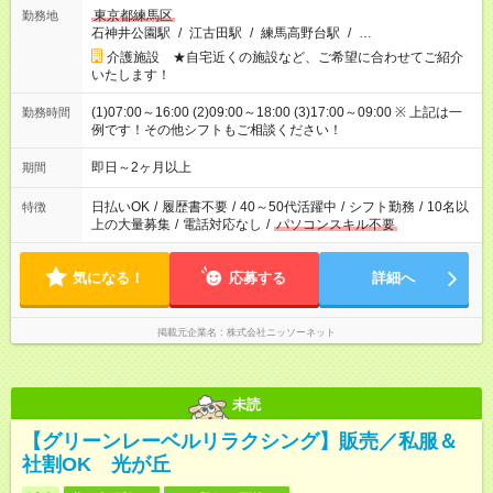
東京都練馬区
勤務地
石神井公園駅
/
江古田駅
/
練馬高野台駅
/
…
介護施設 ★自宅近くの施設など、ご希望に合わせてご紹介
いたします！
(1)07:00～16:00 (2)09:00～18:00 (3)17:00～09:00 ※ 上記は一
勤務時間
例です！その他シフトもご相談ください！
即日～2ヶ月以上
期間
日払いOK
/
履歴書不要
/
40～50代活躍中
/
シフト勤務
/
10名以
特徴
上の大量募集
/
電話対応なし
/
パソコンスキル不要
気になる！
応募する
詳細へ
掲載元企業名
株式会社ニッソーネット
未読
【グリーンレーベルリラクシング】販売／私服＆
社割OK 光が丘