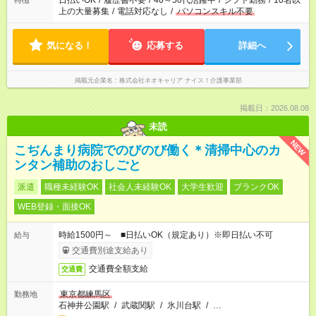
日払いOK
/
履歴書不要
/
40～50代活躍中
/
シフト勤務
/
10名以
特徴
上の大量募集
/
電話対応なし
/
パソコンスキル不要
気になる！
応募する
詳細へ
掲載元企業名
株式会社ネオキャリア ナイス！介護事業部
掲載日：2026.08.08
未読
NEW
こぢんまり病院でのびのび働く＊清掃中心のカ
ンタン補助のおしごと
派遣
職種未経験OK
社会人未経験OK
大学生歓迎
ブランクOK
WEB登録・面接OK
時給1500円～ ■日払いOK（規定あり）※即日払い不可
給与
交通費別途支給あり
交通費全額支給
交通費
東京都練馬区
勤務地
石神井公園駅
/
武蔵関駅
/
氷川台駅
/
…