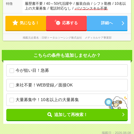
履歴書不要
/
40～50代活躍中
/
服装自由
/
シフト勤務
/
10名以
特徴
上の大量募集
/
電話対応なし
/
パソコンスキル不要
気になる！
応募する
詳細へ
掲載元企業名
日研トータルソーシング株式会社 メディカルケア事業部
こちらの条件も追加しませんか？
今が狙い目！急募
来社不要！WEB登録／面接OK
大量募集中！10名以上の大量募集
追加して再検索！
掲載日：2026.08.08