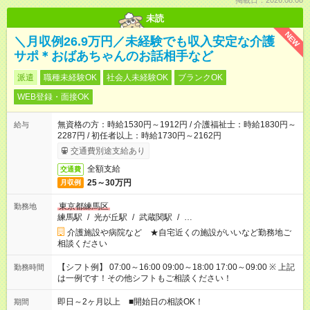
掲載日：2026.08.08
未読
NEW
＼月収例26.9万円／未経験でも収入安定な介護
サポ＊おばあちゃんのお話相手など
派遣
職種未経験OK
社会人未経験OK
ブランクOK
WEB登録・面接OK
無資格の方：時給1530円～1912円 / 介護福祉士：時給1830円～
給与
2287円 / 初任者以上：時給1730円～2162円
交通費別途支給あり
全額支給
交通費
25～30万円
月収例
東京都練馬区
勤務地
練馬駅
/
光が丘駅
/
武蔵関駅
/
…
介護施設や病院など ★自宅近くの施設がいいなど勤務地ご
相談ください
【シフト例】 07:00～16:00 09:00～18:00 17:00～09:00 ※ 上記
勤務時間
は一例です！その他シフトもご相談ください！
即日～2ヶ月以上 ■開始日の相談OK！
期間