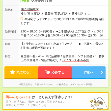
交通費全額支給
交通費
東京都練馬区
勤務地
桜台(東京都)駅
/
豊島園(西武線)駅
/
新桜台駅
/
…
≪自宅からドアtoドアで30分以内！≫ご希望の勤務地を紹介
します。
9:00～18:00（休憩60分） ■ご希望があれば下記シフトもOK！
勤務時間
早番 7:00～16:00 遅番 10:00～19:00 夜勤 16:30～翌9:30 「家族
と休みを合わせたい」 「余裕を持って夕飯の準備がしたい」
「できれば残業はしたくない」 など、ご希望を教えてください
【8月中のスタートOK！急募！】2カ月～ ■ご応募から最短2～
期間
ね。 ※Wワーク希望の方へ 今ご覧のお仕事で希望する勤務時間
3日後に就業が可能です！
と、もう1つのお仕事の勤務時間。 合計で週40時間を超える場
合は応募できません。
履歴書不要
/
40～50代活躍中
/
服装自由
/
シフト勤務
/
10名以
特徴
上の大量募集
/
電話対応なし
/
パソコンスキル不要
気になる！
応募する
詳細へ
掲載元企業名
日研トータルソーシング株式会社 メディカルケア事業部
興味のあるバイト
は、とりあえず保存しよう♪
保存した求人は、後からまとめて応募できるよ。
企業からアプローチが届くことも！