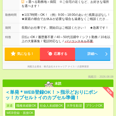
＜選べる勤務地＞病院 ※ご自宅の近くなど、お好きな場所
を選べます！
★1日7時間～OK！ （例）9:00～18:00のあいだ 残業ほぼなし！
勤務時間
★家庭の都合でお休みが必要な場合も遠慮なくご相談ください。
※シフトはご希望に合わせて調整可能です。 その他、 ＊週4日・
1日7時間 ＊日勤のみ ＊土日休み ＊午前だけ・午後だけ ＊平日
長期のお仕事です。開始日はご相談ください！ ★急募です！
期間
のみ・土日のみ ＊Wワークや扶養内 など、いろんなシフトのお
仕事をご紹介できます！ 登録の際に、あなたのご希望をお聞か
日払いOK
/
履歴書不要
/
40～50代活躍中
/
シフト勤務
/
10名以
特徴
せください。
上の大量募集
/
電話対応なし
/
パソコンスキル不要
気になる！
応募する
詳細へ
掲載元企業名
株式会社ネオキャリア ナイス！介護事業部
掲載日：2026.08.08
未読
NEW
＜単発＊WEB登録OK！＞指示どおりにポン
ッ！カプセルトイのカプセル準備！
派遣
職種未経験OK
社会人未経験OK
大学生歓迎
ブランクOK
WEB登録・面接OK