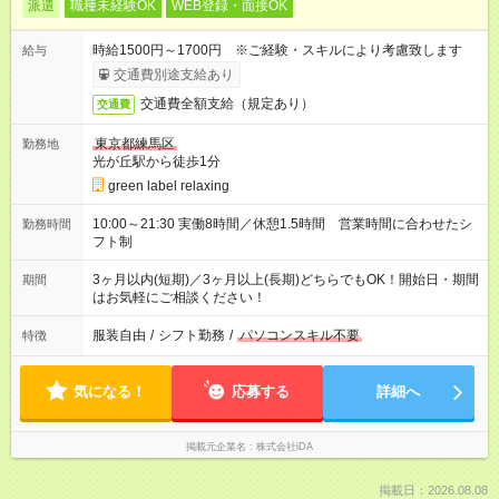
派遣
職種未経験OK
WEB登録・面接OK
時給1500円～1700円 ※ご経験・スキルにより考慮致します
給与
交通費別途支給あり
交通費全額支給（規定あり）
交通費
東京都練馬区
勤務地
光が丘駅から徒歩1分
green label relaxing
10:00～21:30 実働8時間／休憩1.5時間 営業時間に合わせたシ
勤務時間
フト制
3ヶ月以内(短期)／3ヶ月以上(長期)どちらでもOK！開始日・期間
期間
はお気軽にご相談ください！
服装自由
/
シフト勤務
/
パソコンスキル不要
特徴
気になる！
応募する
詳細へ
掲載元企業名
株式会社iDA
掲載日：2026.08.08