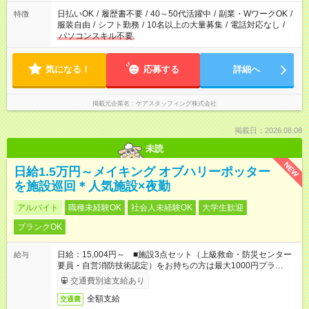
日払いOK
/
履歴書不要
/
40～50代活躍中
/
副業・WワークOK
/
特徴
服装自由
/
シフト勤務
/
10名以上の大量募集
/
電話対応なし
/
パソコンスキル不要
気になる！
応募する
詳細へ
掲載元企業名
ケアスタッフィング株式会社
掲載日：2026.08.08
未読
NEW
日給1.5万円～メイキング オブハリーポッター
を施設巡回＊人気施設×夜勤
アルバイト
職種未経験OK
社会人未経験OK
大学生歓迎
ブランクOK
日給：15,004円～ ■施設3点セット（上級救命・防災センター
給与
要員・自営消防技術認定）をお持ちの方は最大1000円プラ
ス！ ＃日収1万円以上！
交通費別途支給あり
全額支給
交通費