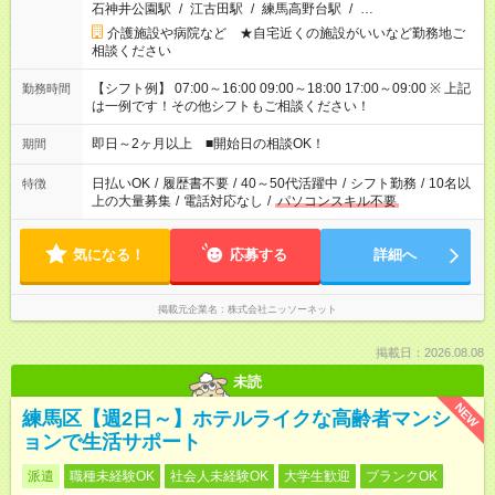
石神井公園駅
/
江古田駅
/
練馬高野台駅
/
…
介護施設や病院など ★自宅近くの施設がいいなど勤務地ご
相談ください
【シフト例】 07:00～16:00 09:00～18:00 17:00～09:00 ※ 上記
勤務時間
は一例です！その他シフトもご相談ください！
即日～2ヶ月以上 ■開始日の相談OK！
期間
日払いOK
/
履歴書不要
/
40～50代活躍中
/
シフト勤務
/
10名以
特徴
上の大量募集
/
電話対応なし
/
パソコンスキル不要
気になる！
応募する
詳細へ
掲載元企業名
株式会社ニッソーネット
掲載日：2026.08.08
未読
NEW
練馬区【週2日～】ホテルライクな高齢者マンシ
ョンで生活サポート
派遣
職種未経験OK
社会人未経験OK
大学生歓迎
ブランクOK