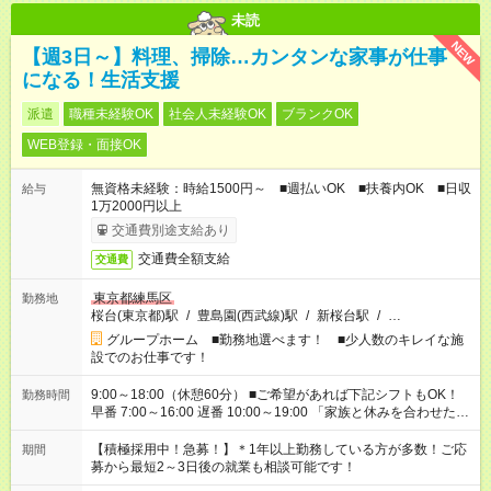
未読
NEW
【週3日～】料理、掃除…カンタンな家事が仕事
になる！生活支援
派遣
職種未経験OK
社会人未経験OK
ブランクOK
WEB登録・面接OK
無資格未経験：時給1500円～ ■週払いOK ■扶養内OK ■日収
給与
1万2000円以上
交通費別途支給あり
交通費全額支給
交通費
東京都練馬区
勤務地
桜台(東京都)駅
/
豊島園(西武線)駅
/
新桜台駅
/
…
グループホーム ■勤務地選べます！ ■少人数のキレイな施
設でのお仕事です！
9:00～18:00（休憩60分） ■ご希望があれば下記シフトもOK！
勤務時間
早番 7:00～16:00 遅番 10:00～19:00 「家族と休みを合わせた
い」 「余裕を持って夕飯の準備がしたい」 「できれば残業はし
たくない」 など、ご希望を教えてくださいね。 ※Wワーク希望
【積極採用中！急募！】＊1年以上勤務している方が多数！ご応
期間
の方へ 今ご覧のお仕事で希望する勤務時間と、もう1つのお仕事
募から最短2～3日後の就業も相談可能です！
の勤務時間。 合計で週40時間を超える場合は応募できません。