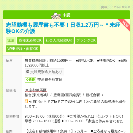
掲載日：2026.08.08
未読
NEW
志望動機も履歴書も不要！日収1.2万円～＊未経
験OKの介護
派遣
職種未経験OK
社会人未経験OK
ブランクOK
WEB登録・面接OK
無資格未経験：時給1500円～ ■週払いOK ■扶養内OK ■日収
給与
1万2000円以上
交通費別途支給あり
交通費全額支給
交通費
東京都練馬区
勤務地
桜台(東京都)駅
/
豊島園(西武線)駅
/
新桜台駅
/
…
≪自宅からドアtoドアで30分以内！≫ご希望の勤務地を紹介
します。
9:00～18:00（休憩60分） ■ご希望があれば下記シフトもOK！
勤務時間
早番 7:00～16:00 遅番 10:00～19:00 「家族と休みを合わせた
い」 「余裕を持って夕飯の準備がしたい」 「できれば残業はし
たくない」 など、ご希望を教えてくださいね。 ※Wワーク希望
【現在も積極採用中！急募！】2カ月～ ■ご応募から最短2～3
期間