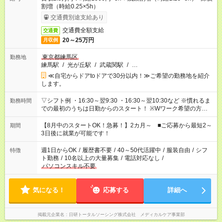
割増（時給0.25×5h）
交通費別途支給あり
交通費全額支給
交通費
20～25万円
月収例
東京都練馬区
勤務地
練馬駅
/
光が丘駅
/
武蔵関駅
/
…
≪自宅からドアtoドアで30分以内！≫ご希望の勤務地を紹介
します。
▽シフト例 ・16:30～翌9:30 ・16:30～翌10:30など ※慣れるま
勤務時間
での最初のうちは日勤からのスタート！ ※Wワーク希望の方へ
今ご覧のお仕事で希望する勤務時間と、もう1つのお仕事の勤務
時間。 合計で週40時間を超える場合は応募できません。
【8月中のスタートOK！急募！】2カ月～ ■ご応募から最短2～
期間
3日後に就業が可能です！
週1日からOK
/
履歴書不要
/
40～50代活躍中
/
服装自由
/
シフ
特徴
ト勤務
/
10名以上の大量募集
/
電話対応なし
/
パソコンスキル不要
気になる！
応募する
詳細へ
掲載元企業名
日研トータルソーシング株式会社 メディカルケア事業部