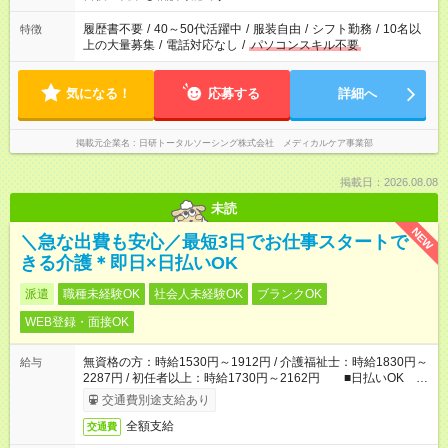
の勤務時間。 合計で週40時間を超える場合は応募できません。
履歴書不要
/
40～50代活躍中
/
服装自由
/
シフト勤務
/
10名以
特徴
上の大量募集
/
電話対応なし
/
パソコンスキル不要
気になる！
応募する
詳細へ
掲載元企業名
日研トータルソーシング株式会社 メディカルケア事業部
掲載日：2026.08.08
未読
NEW
＼急な出費も安心／最短3日でお仕事スタートで
きる介護＊即日×日払いOK
派遣
職種未経験OK
社会人未経験OK
ブランクOK
WEB登録・面接OK
無資格の方：時給1530円～1912円 / 介護福祉士：時給1830円～
給与
2287円 / 初任者以上：時給1730円～2162円 ■日払いOK ■
日収例：1万2240円（時給1530円×8h）
交通費別途支給あり
全額支給
交通費