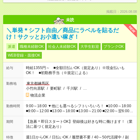
掲載日：2026.08.08
未読
NEW
＼単発＊シフト自由／商品にラベルを貼るだ
け！サクッとお小遣い稼ぎ！
派遣
職種未経験OK
社会人未経験OK
大学生歓迎
ブランクOK
WEB登録・面接OK
時給1355円～ ■全額日払いOK（規定あり）※現金払いも
給与
OK！ ■初勤務手当（※規定による）
東京都練馬区
勤務地
小竹向原駅
/
要町駅
/
千川駅
/
…
物流企業
9:00～18:00 ▼他にも選べるシフトいろいろ！ ■10:00～18:00
勤務時間
■9:00～12:00 ■13:00～18:00 ■13:00～21:00 ■22:00～翌6:00
など あなたの希望を教えてください！
【急募＊即日スタートOK】登録後は好きな時に働けます！（業
期間
法に基づく規定あり）
週1日からOK
/
日払いOK
/
履歴書不要
/
40～50代活躍中
/
副
特徴