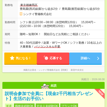
東京都練馬区
勤務地
豊島園(西武線)駅から徒歩2分
/
豊島園(都営線)駅から徒歩5分
シンテイ警備株式会社
シフト例 (1)20:00～08:00（休憩時間120分） 15,004円～
勤務時間
(2)22:00～10:00（休憩時間120分） 15,004円～
随時～短期OK！ 開始日などお気軽にご相談ください
期間
40～50代活躍中
/
副業・WワークOK
/
シフト勤務
/
10名以上の
特徴
大量募集
/
パソコンスキル不要
気になる！
応募する
詳細へ
掲載元企業名
シンテイ警備株式会社【関東】 新宿中央支社
掲載日：2026.08.08
未読
NEW
説明会参加で全員に【現金2千円相当プレゼン
ト】生活のお手伝い
派遣
職種未経験OK
社会人未経験OK
ブランクOK