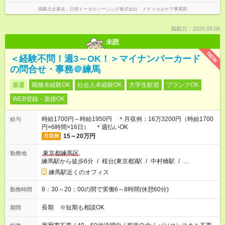
掲載元企業名
日研トータルソーシング株式会社 メディカルケア事業部
掲載日：2026.08.08
未読
NEW
＜経験不問！週3～OK！＞マイナンバーカード
の問合せ・事務＠練馬
派遣
職種未経験OK
社会人未経験OK
大学生歓迎
ブランクOK
WEB登録・面接OK
時給1700円～時給1950円 ＊月収例：16万3200円（時給1700
給与
円×6時間×16日） ＊週払いOK
15～20万円
月収例
東京都練馬区
勤務地
練馬駅から徒歩6分
/
桜台(東京都)駅
/
中村橋駅
/
…
練馬駅近くのオフィス
8：30～20：00の間で実働6～8時間(休憩60分)
勤務時間
長期 ※短期も相談OK
期間