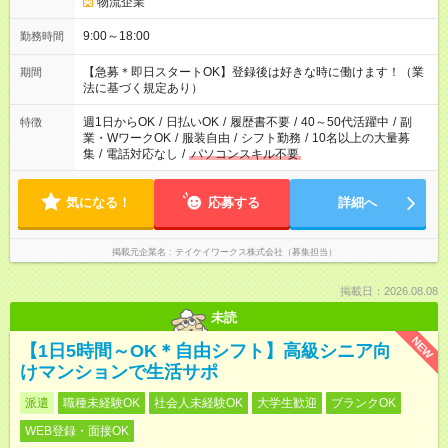
物流企業
9:00～18:00
勤務時間
【急募＊即日スタートOK】登録後は好きな時に働けます！（業
期間
法に基づく規定あり）
週1日からOK
/
日払いOK
/
履歴書不要
/
40～50代活躍中
/
副
特徴
業・WワークOK
/
服装自由
/
シフト勤務
/
10名以上の大量募
集
/
電話対応なし
/
パソコンスキル不要
気になる！
応募する
詳細へ
掲載元企業名
テイケイワークス株式会社（募集担当）
掲載日：2026.08.08
未読
NEW
【1日5時間～OK＊自由シフト】高級シニア向
けマンションで生活サポ
派遣
職種未経験OK
社会人未経験OK
大学生歓迎
ブランクOK
WEB登録・面接OK