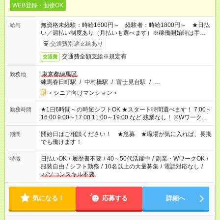
WEB登録・面接OK
無資格未経験：時給1600円～ 経験者：時給1800円～ ★日払
給与
い／週払い制度あり（月払いも選べます）※稼働開始時は手続き
完了次第のお支払いとなります。
交通費別途支給あり
交通費全額支給※規定有
交通費
東京都練馬区
勤務地
練馬春日町駅
/
中村橋駅
/
富士見台駅
/
…
＜シニア向けマンション＞
★1日6時間～の時短シフトOK ★スタート時間選べます！ 7:00～
勤務時間
16:00 9:00～17:00 11:00～19:00 など 残業なし！ ※Wワークの
場合、他のお仕事と合わせ週40時間超の就業はご案内できませ
ん ※法令に基づき、週20時間以上勤務は社会保険への加入対象
開始日はご相談ください！ ★急募 ★職場が気に入れば、長期
期間
となります ※労働者派遣法（日雇い派遣の原則禁止）により、
でも働けます！
短時間・短期間の就業はご案内が難しい場合があります
日払いOK
/
履歴書不要
/
40～50代活躍中
/
副業・WワークOK
/
特徴
服装自由
/
シフト勤務
/
10名以上の大量募集
/
電話対応なし
/
パソコンスキル不要
気になる！
応募する
詳細へ