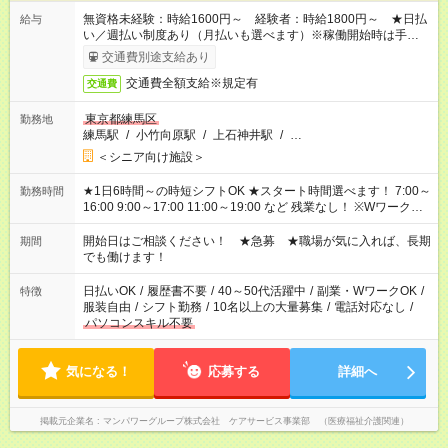
無資格未経験：時給1600円～ 経験者：時給1800円～ ★日払
給与
い／週払い制度あり（月払いも選べます）※稼働開始時は手続き
完了次第のお支払いとなります。
交通費別途支給あり
交通費全額支給※規定有
交通費
東京都練馬区
勤務地
練馬駅
/
小竹向原駅
/
上石神井駅
/
…
＜シニア向け施設＞
★1日6時間～の時短シフトOK ★スタート時間選べます！ 7:00～
勤務時間
16:00 9:00～17:00 11:00～19:00 など 残業なし！ ※Wワークの
場合、他のお仕事と合わせ週40時間超の就業はご案内できませ
ん ※法令に基づき、週20時間以上勤務は社会保険への加入対象
開始日はご相談ください！ ★急募 ★職場が気に入れば、長期
期間
となります ※労働者派遣法（日雇い派遣の原則禁止）により、
でも働けます！
短時間・短期間の就業はご案内が難しい場合があります
日払いOK
/
履歴書不要
/
40～50代活躍中
/
副業・WワークOK
/
特徴
服装自由
/
シフト勤務
/
10名以上の大量募集
/
電話対応なし
/
パソコンスキル不要
気になる！
応募する
詳細へ
掲載元企業名
マンパワーグループ株式会社 ケアサービス事業部 （医療福祉介護関連）