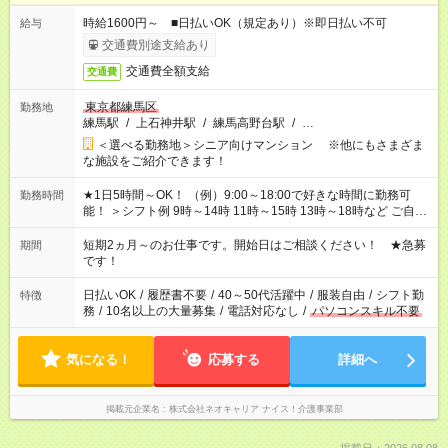
時給1600円～ ■日払いOK（規定あり）※即日払い不可
給与
交通費別途支給あり
交通費全額支給
交通費
東京都練馬区
勤務地
練馬駅
/
上石神井駅
/
練馬高野台駅
/
…
＜選べる勤務地＞シニア向けマンション ※他にもさまざま
な施設をご紹介できます！
★1日5時間～OK！ （例）9:00～18:00で好きな時間に勤務可
勤務時間
能！ ＞シフト例 9時～14時 11時～15時 13時～18時など ご自身
のご都合に合わせて勤務時間をご相談ください！ ★家庭の都合
でお休みや時間の調整が必要な場合も遠慮なくご相談くださ
短期2ヵ月～のお仕事です。開始日はご相談ください！ ★急募
期間
い。
です！
日払いOK
/
履歴書不要
/
40～50代活躍中
/
服装自由
/
シフト勤
特徴
務
/
10名以上の大量募集
/
電話対応なし
/
パソコンスキル不要
気になる！
応募する
詳細へ
掲載元企業名
株式会社ネオキャリア ナイス！介護事業部