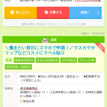
履歴書不要
/
40～50代活躍中
/
服装自由
/
パソコンスキル不要
特徴
気になる！
応募する
詳細へ
掲載元企業名
株式会社ラブキャリア セントラルオフィス_新宿
掲載日：2026.08.08
未読
NEW
＼働きたい前日にスマホで申請！／マスカラや
リップなどコスメにラベル貼り
派遣
職種未経験OK
社会人未経験OK
大学生歓迎
ブランクOK
WEB登録・面接OK
時給1306円 ■日払い翌日振込OK（規定あり） ■初勤務手当
給与
（※規定による）
東京都練馬区
勤務地
成増駅から路線バス
/
上石神井駅から路線バス
/
石神井公園駅
から路線バス
/
…
物流企業