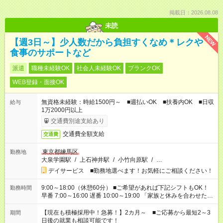
掲載日：2026.08.08
未読
NEW
【週3日～】少人数だから負担すくなめ＊レクや
食事のサポートなど
派遣
職種未経験OK
社会人未経験OK
ブランクOK
WEB登録・面接OK
無資格未経験：時給1500円～ ■週払いOK ■扶養内OK ■日収
給与
1万2000円以上
交通費別途支給あり
交通費全額支給
交通費
東京都練馬区
勤務地
大泉学園駅
/
上石神井駅
/
小竹向原駅
/
…
デイサービス ■勤務地選べます！お気軽にご相談ください！
9:00～18:00（休憩60分） ■ご希望があれば下記シフトもOK！
勤務時間
早番 7:00～16:00 遅番 10:00～19:00 「家族と休みを合わせた
い」 「余裕を持って夕飯の準備がしたい」 「できれば残業はし
たくない」 など、ご希望を教えてくださいね。 ※Wワーク希望
【現在も積極採用中！急募！】2カ月～ ■ご応募から最短2～3
期間
の方へ 今ご覧のお仕事で希望する勤務時間と、もう1つのお仕事
日後の就業も相談可能です！