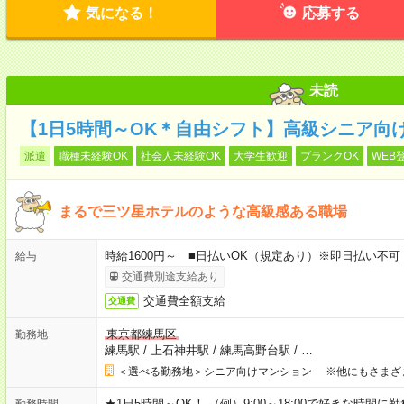
気になる！
応募する
未読
【1日5時間～OK＊自由シフト】高級シニア向
派遣
職種未経験OK
社会人未経験OK
大学生歓迎
ブランクOK
WEB
まるで三ツ星ホテルのような高級感ある職場
時給1600円～ ■日払いOK（規定あり）※即日払い不可
給与
交通費別途支給あり
交通費全額支給
交通費
東京都練馬区
勤務地
練馬駅
/
上石神井駅
/
練馬高野台駅
/
…
＜選べる勤務地＞シニア向けマンション ※他にもさまざ
★1日5時間～OK！ （例）9:00～18:00で好きな時間に勤
勤務時間