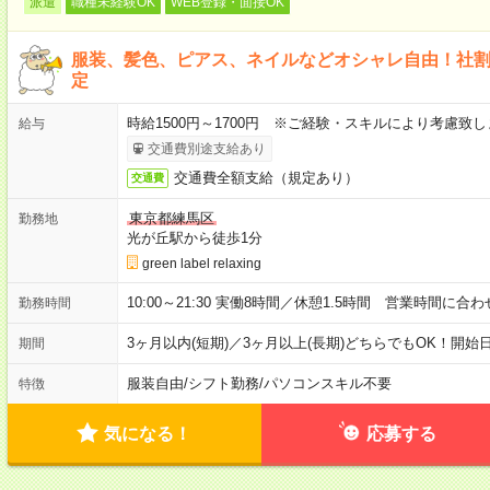
派遣
職種未経験OK
WEB登録・面接OK
服装、髪色、ピアス、ネイルなどオシャレ自由！社
定
時給1500円～1700円 ※ご経験・スキルにより考慮致し
給与
交通費別途支給あり
交通費全額支給（規定あり）
交通費
東京都練馬区
勤務地
光が丘駅から徒歩1分
green label relaxing
10:00～21:30 実働8時間／休憩1.5時間 営業時間に合
勤務時間
3ヶ月以内(短期)／3ヶ月以上(長期)どちらでもOK！開
期間
服装自由
/
シフト勤務
/
パソコンスキル不要
特徴
気になる！
応募する