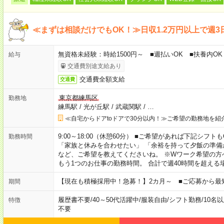
≪まずは相談だけでもOK！≫日収1.2万円以上で週3
無資格未経験：時給1500円～ ■週払いOK ■扶養内OK 
給与
交通費別途支給あり
交通費全額支給
交通費
東京都練馬区
勤務地
練馬駅
/
光が丘駅
/
武蔵関駅
/
…
≪自宅からドアtoドアで30分以内！≫ご希望の勤務地を紹
9:00～18:00（休憩60分） ■ご希望があれば下記シフトもOK！ 
勤務時間
「家族と休みを合わせたい」 「余裕を持って夕飯の準備
など、ご希望を教えてくださいね。 ※Wワーク希望の方
もう1つのお仕事の勤務時間。 合計で週40時間を超える
【現在も積極採用中！急募！】2カ月～ ■ご応募から最
期間
履歴書不要
/
40～50代活躍中
/
服装自由
/
シフト勤務
/
10名
特徴
不要