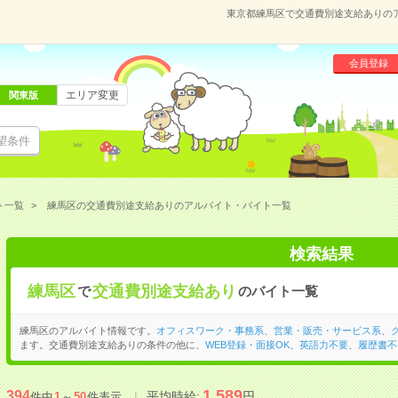
東京都練馬区で交通費別途支給ありの
会員登録
エリア変更
関東版
望条件
ト一覧
練馬区の交通費別途支給ありのアルバイト・バイト一覧
検索結果
練馬区
交通費別途支給あり
で
のバイト一覧
練馬区のアルバイト情報です。
オフィスワーク・事務系
、
営業・販売・サービス系
、
ます。交通費別途支給ありの条件の他に、
WEB登録・面接OK
、
英語力不要
、
履歴書不
1,589
394
平均時給:
円
件中
1
～
50
件表示