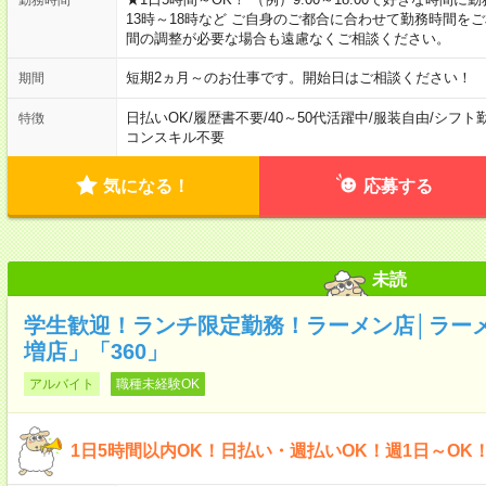
13時～18時など ご自身のご都合に合わせて勤務時間を
間の調整が必要な場合も遠慮なくご相談ください。
短期2ヵ月～のお仕事です。開始日はご相談ください！
期間
日払いOK
/
履歴書不要
/
40～50代活躍中
/
服装自由
/
シフト
特徴
コンスキル不要
気になる！
応募する
未読
学生歓迎！ランチ限定勤務！ラーメン店│ラー
増店」「360」
アルバイト
職種未経験OK
1日5時間以内OK！日払い・週払いOK！週1日～OK