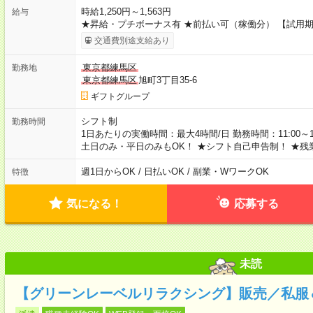
時給1,250円～1,563円
給与
★昇給・プチボーナス有 ★前払い可（稼働分） 【試用
交通費別途支給あり
東京都練馬区
勤務地
東京都練馬区
旭町3丁目35‐6
ギフトグループ
シフト制
勤務時間
1日あたりの実働時間：最大4時間/日 勤務時間：11:00～1
土日のみ・平日のみもOK！ ★シフト自己申告制！ ★残
週1日からOK / 日払いOK / 副業・WワークOK
特徴
気になる！
応募する
未読
【グリーンレーベルリラクシング】販売／私服