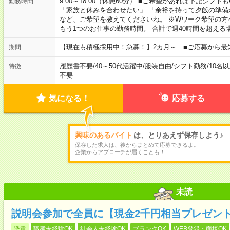
9:00～18:00（休憩60分） ■ご希望があれば下記シフトもOK！ 
勤務時間
「家族と休みを合わせたい」 「余裕を持って夕飯の準備
など、ご希望を教えてくださいね。 ※Wワーク希望の方
もう1つのお仕事の勤務時間。 合計で週40時間を超える
【現在も積極採用中！急募！】2カ月～ ■ご応募から最
期間
履歴書不要
/
40～50代活躍中
/
服装自由
/
シフト勤務
/
10名
特徴
不要
気になる！
応募する
興味のあるバイト
は、とりあえず保存しよう♪
保存した求人は、後からまとめて応募できるよ。
企業からアプローチが届くことも！
未読
説明会参加で全員に【現金2千円相当プレゼン
派遣
職種未経験OK
社会人未経験OK
ブランクOK
WEB登録・面接OK