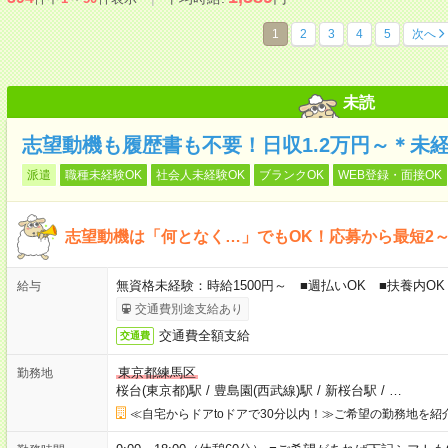
1
2
3
4
5
次へ
未読
志望動機も履歴書も不要！日収1.2万円～＊未
派遣
職種未経験OK
社会人未経験OK
ブランクOK
WEB登録・面接OK
志望動機は「何となく…」でもOK！応募から最短2
無資格未経験：時給1500円～ ■週払いOK ■扶養内OK 
給与
交通費別途支給あり
交通費全額支給
交通費
東京都練馬区
勤務地
桜台(東京都)駅
/
豊島園(西武線)駅
/
新桜台駅
/
…
≪自宅からドアtoドアで30分以内！≫ご希望の勤務地を紹