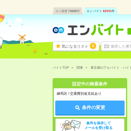
エン派遣
74686
件
エン バイト
82531
件
0
気になるリスト
保存した希
バイトTOP
関東
東京都のアルバイト・バイ
設定中の検索条件
練馬区 / 交通費別途支給あり
条件の変更
条件を保存して
メールを受け取る