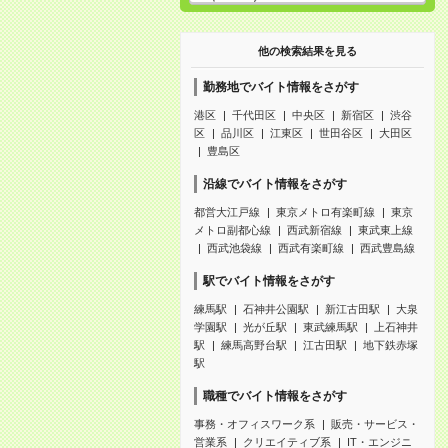
他の検索結果を見る
勤務地でバイト情報をさがす
港区
千代田区
中央区
新宿区
渋谷
区
品川区
江東区
世田谷区
大田区
豊島区
沿線でバイト情報をさがす
都営大江戸線
東京メトロ有楽町線
東京
メトロ副都心線
西武新宿線
東武東上線
西武池袋線
西武有楽町線
西武豊島線
駅でバイト情報をさがす
練馬駅
石神井公園駅
新江古田駅
大泉
学園駅
光が丘駅
東武練馬駅
上石神井
駅
練馬高野台駅
江古田駅
地下鉄赤塚
駅
職種でバイト情報をさがす
事務・オフィスワーク系
販売・サービス・
営業系
クリエイティブ系
IT・エンジニ