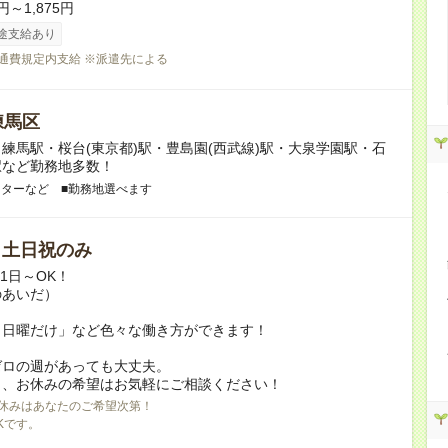
円～1,875円
途支給あり
交通費規定内支給 ※派遣先による
練馬区
練馬駅・桜台(東京都)駅・豊島園(西武線)駅・大泉学園駅・石
駅など勤務地多数！
ンターなど ■勤務地選べます
/ 土日祝のみ
月1日～OK！
のあいだ）
と日曜だけ」など色々な働き方ができます！
ゼロの週があっても大丈夫。
日、お休みの希望はお気軽にご相談ください！
休みはあなたのご希望次第！
Kです。