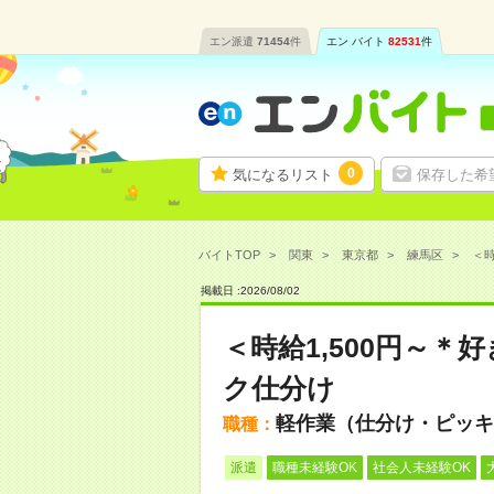
エン派遣
71454
件
エン バイト
82531
件
0
気になるリスト
保存した希
バイトTOP
関東
東京都
練馬区
＜時
掲載日 :
2026
/
08
/
02
＜時給1,500円～
ク仕分け
軽作業（仕分け・ピッキ
職種：
派遣
職種未経験OK
社会人未経験OK