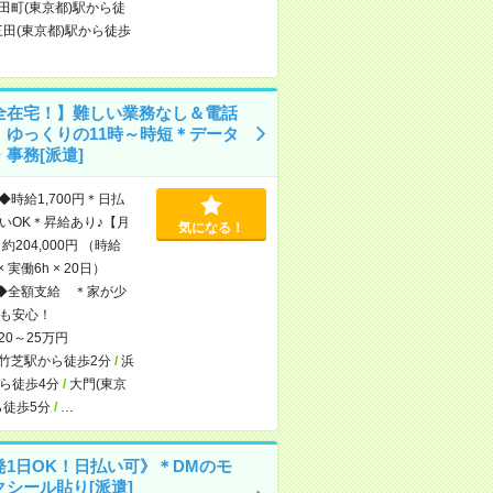
田町(東京都)駅から徒
三田(東京都)駅から徒歩
全在宅！】難しい業務なし＆電話
！ゆっくりの11時～時短＊データ
事務[派遣]
◆時給1,700円＊日払
いOK＊昇給あり♪【月
気になる！
約204,000円 （時給
 × 実働6h × 20日）
◆全額支給 ＊家が少
も安心！
20～25万円
竹芝駅から徒歩2分
/
浜
ら徒歩4分
/
大門(東京
ら徒歩5分
/
…
発1日OK！日払い可》＊DMのモ
クシール貼り[派遣]