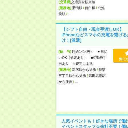
[交通費]
交通費全額支給
[勤務地]
巣鴨駅
/
目白駅
/
北池
袋駅
/
…
【シフト自由・現金手渡しOK】
iPhoneなどスマホの充電を繋げる
け！[派遣]
[給 与]
時給1414円～ ▼日払
いOK（規定あり） ■初勤務手
気に
当あり ※規定による
[勤務地]
新宿駅から徒歩
/
新宿
三丁目駅から徒歩
/
高田馬場駅
から徒歩
/
…
人気イベントも！好きな場所で働
イベントスタッフ☆来社不要！働