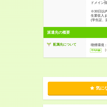
ドメイン
※30日以
生業収入ま
(学生証、
派遣先の概要
配属先について
喫煙環境：
【
平均年齢
気に