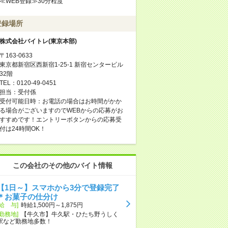
≪WEB登録≫30分程度
登録場所
株式会社バイトレ(東京本部)
〒163-0633
東京都新宿区西新宿1-25-1 新宿センタービル
32階
TEL：0120-49-0451
担当：受付係
受付可能日時：お電話の場合はお時間がかか
る場合がございますのでWEBからの応募がお
すすめです！エントリーボタンからの応募受
付は24時間OK！
この会社のその他のバイト情報
【1日～】スマホから3分で登録完了
＊お菓子の仕分け
[給 与]
時給1,500円～1,875円
[勤務地]
【牛久市】牛久駅・ひたち野うしく
駅など勤務地多数！