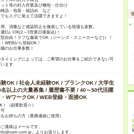
レット等の封入作業及び梱包・仕分け
の検品・包装・箱詰め など
方でもスグに覚えて活躍できますよ！
着用、消毒など感染防止を徹底している現場も多数。
週払いOK(2～3営業日後振込)！
型自由！ラフな服装でOK（ジーンズ・スニーカーなど)）！
！WEBから登録OK！
完備のお仕事多数！
のタイミングによっては、ご希望のお仕事をご紹介できない可
ざいます
OK / 社会人未経験OK / ブランクOK / 大学生
10名以上の大量募集 / 履歴書不要 / 40～50代活躍
副業・WワークOK / WEB登録・面接OK
K！（副業歓迎☆）
不可
話をお持ちの方（業務連絡に使用）
のご連絡はメールです。
info@cam-com.jp」よりお送りします。