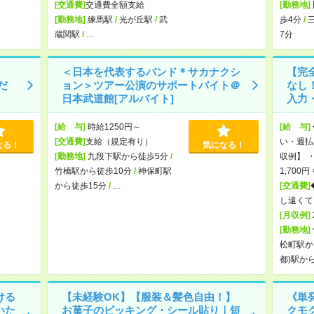
[交通費]
交通費全額支給
[勤務地]
[勤務地]
練馬駅
/
光が丘駅
/
武
歩4分
/
蔵関駅
/
…
7分
＜日本を代表するバンド＊サカナクシ
【完
だ
ョン＞ツアー公演のサポートバイト＠
なし
日本武道館[アルバイト]
入力・
[給 与]
時給1250円～
[給 与]
[交通費]
支給（規定有り）
い・週払
なる！
気になる！
[勤務地]
九段下駅から徒歩5分
/
収例】 ・
竹橋駅から徒歩10分
/
神保町駅
1,700円
から徒歩15分
/
…
[交通費]
し遠くて
[月収例]
[勤務地]
松町駅か
都)駅か
ける
【未経験OK】【服装＆髪色自由！】
《単
いた
お菓子のピッキング・シール貼り｜短
クモ