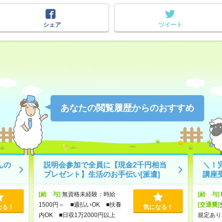
シェア
ツイート
あなたの閲覧履歴からのおすすめ
んの
説明会参加で全員に【現金2千円相当
＼！
プレゼント】生活のお手伝い[派遣]
講座受
[給 与]
無資格未経験：時給
[給 与]
1500円～ ■週払いOK ■扶養
[交通費]
なる！
気になる！
内OK ■日収1万2000円以上
規定あり