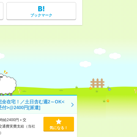
ブックマーク
完全在宅！／土日含む週2～OK<
付>@2400円[派遣]
時給2400円＋交
交通費実費支給（当社
気になる！
）