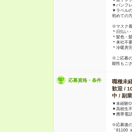
▼パンフ
▼ラベル
初めての
※マスク
＊日払い・
＊髪色・髪
＊来社不要
＊冷暖房
※ご応募
能性もご
応募資格・条件
職種未経験
歓迎 / 
中 / 
▼未経験O
▼高校生
▼携帯電
※応募後
「81100_