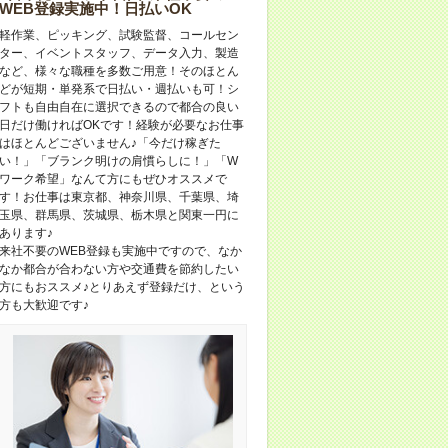
WEB登録実施中！日払いOK
軽作業、ピッキング、試験監督、コールセン
ター、イベントスタッフ、データ入力、製造
など、様々な職種を多数ご用意！そのほとん
どが短期・単発系で日払い・週払いも可！シ
フトも自由自在に選択できるので都合の良い
日だけ働ければOKです！経験が必要なお仕事
はほとんどございません♪「今だけ稼ぎた
い！」「ブランク明けの肩慣らしに！」「W
ワーク希望」なんて方にもぜひオススメで
す！お仕事は東京都、神奈川県、千葉県、埼
玉県、群馬県、茨城県、栃木県と関東一円に
あります♪
来社不要のWEB登録も実施中ですので、なか
なか都合が合わない方や交通費を節約したい
方にもおススメ♪とりあえず登録だけ、という
方も大歓迎です♪