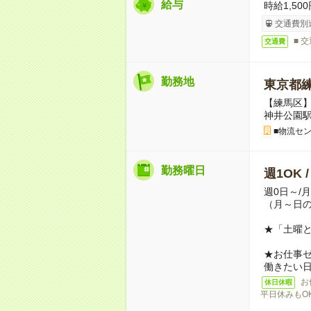
給与
時給1,500
交通費別
■ 
交通費
勤務地
東京都
【練馬区】
神井公園
■物流セ
勤務曜日
週1OK 
週0日～/
（月～日
★「土曜
★お仕事
働きたい
お
休日休暇
平日休みもO