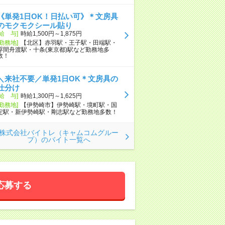
《単発1日OK！日払い可》＊文房具
のモクモクシール貼り
[給 与]
時給1,500円～1,875円
[勤務地]
【北区】赤羽駅・王子駅・田端駅・
浮間舟渡駅・十条(東京都)駅など勤務地多
数！
＼来社不要／単発1日OK＊文房具の
仕分け
[給 与]
時給1,300円～1,625円
[勤務地]
【伊勢崎市】伊勢崎駅・境町駅・国
定駅・新伊勢崎駅・剛志駅など勤務地多数！
株式会社バイトレ（キャムコムグルー
プ）のバイト一覧へ
応募する