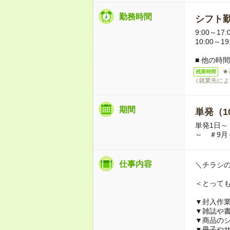
勤務時間
シフト勤
9:00～17:
10:00～1
■ 他の時
★
残業時間
（就業先によ
期間
単発（1
単発1日～
～ ＃9月
仕事内容
＼チラシ
＜とって
▼封入作
▼雑誌や
▼商品の
▼冊子や