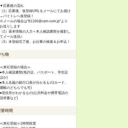
▼応募後の流れ
（1）応募後、仮登録URLをメールにてお届け
→バイトレへ仮登録！
※メールの場合は"81100@cam-com.jp"より
お送りします
（2）基本情報の入力＋本人確認書類を撮影し
てメール送信♪
（3）本登録完了後、お仕事の検索＆お申込！
持ち物
≪来社登録の場合≫
●本人確認書類(免許証、パスポート、学生証
ほか)
●本人名義の銀行口座が分かるもの(カード、
通帳のどちらでも可)
●現住所がわかるもの(公共料金や携帯電話の
請求書など)
所要時間
≪来社登録≫1時間程度