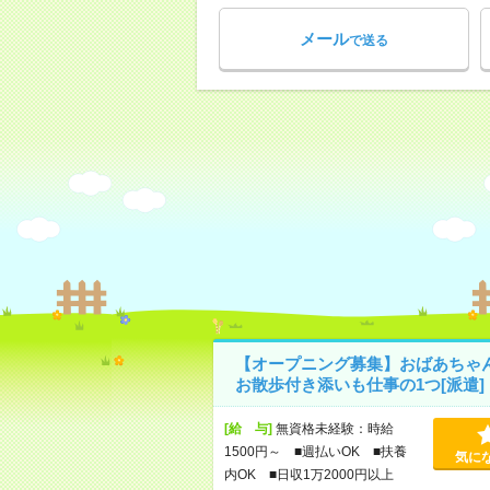
メール
で送る
【オープニング募集】おばあちゃ
お散歩付き添いも仕事の1つ[派遣]
[給 与]
無資格未経験：時給
1500円～ ■週払いOK ■扶養
気に
内OK ■日収1万2000円以上