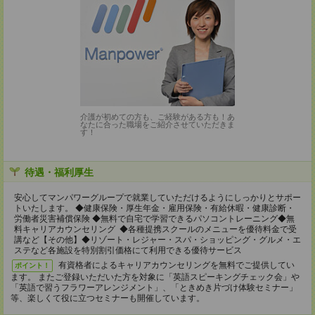
介護が初めての方も、ご経験がある方も！あ
なたに合った職場をご紹介させていただきま
す！
待遇・福利厚生
安心してマンパワーグループで就業していただけるようにしっかりとサポー
トいたします。 ◆健康保険・厚生年金・雇用保険・有給休暇・健康診断・
労働者災害補償保険 ◆無料で自宅で学習できるパソコントレーニング◆無
料キャリアカウンセリング ◆各種提携スクールのメニューを優待料金で受
講など【その他】◆リゾート・レジャー・スパ・ショッピング・グルメ・エ
ステなど各施設を特別割引価格にて利用できる優待サービス
有資格者によるキャリアカウンセリングを無料でご提供してい
ポイント！
ます。 またご登録いただいた方を対象に「英語スピーキングチェック会」や
「英語で習うフラワーアレンジメント」、「ときめき片づけ体験セミナー」
等、楽しくて役に立つセミナーも開催しています。