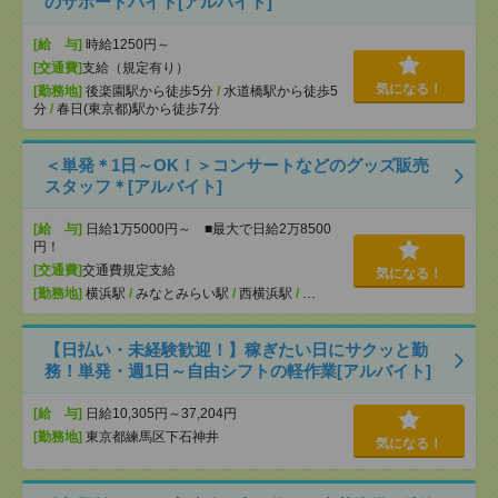
のサポートバイト[アルバイト]
[給 与]
時給1250円～
[交通費]
支給（規定有り）
気になる！
[勤務地]
後楽園駅から徒歩5分
/
水道橋駅から徒歩5
分
/
春日(東京都)駅から徒歩7分
＜単発＊1日～OK！＞コンサートなどのグッズ販売
スタッフ＊[アルバイト]
[給 与]
日給1万5000円～ ■最大で日給2万8500
円！
[交通費]
交通費規定支給
気になる！
[勤務地]
横浜駅
/
みなとみらい駅
/
西横浜駅
/
…
【日払い・未経験歓迎！】稼ぎたい日にサクッと勤
務！単発・週1日～自由シフトの軽作業[アルバイト]
[給 与]
日給10,305円～37,204円
[勤務地]
東京都練馬区下石神井
気になる！