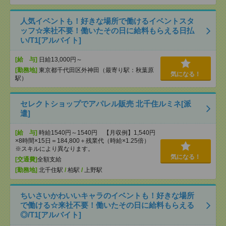
人気イベントも！好きな場所で働けるイベントスタ
ッフ☆来社不要！働いたその日に給料もらえる日払
い/T1[アルバイト]
[給 与]
日給13,000円～
[勤務地]
東京都千代田区外神田（最寄り駅：秋葉原
気になる！
駅）
セレクトショップでアパレル販売 北千住ルミネ[派
遣]
[給 与]
時給1540円～1540円 【月収例】1,540円
×8時間×15日＝184,800＋残業代（時給×1.25倍）
※スキルにより異なります。
気になる！
[交通費]
全額支給
[勤務地]
北千住駅
/
柏駅
/
上野駅
ちいさいかわいいキャラのイベントも！好きな場所
で働ける☆来社不要！働いたその日に給料もらえる
◎/T1[アルバイト]