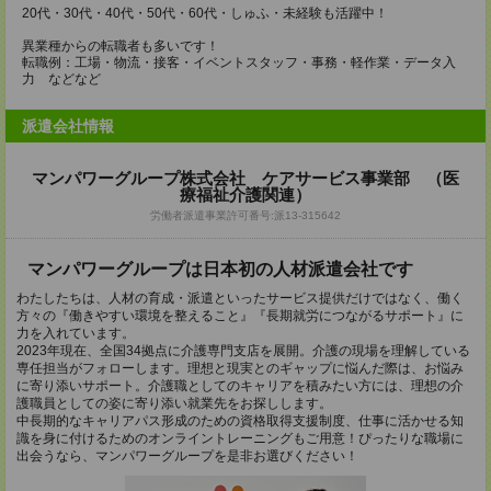
20代・30代・40代・50代・60代・しゅふ・未経験も活躍中！
異業種からの転職者も多いです！
転職例：工場・物流・接客・イベントスタッフ・事務・軽作業・データ入
力 などなど
派遣会社情報
マンパワーグループ株式会社 ケアサービス事業部 （医
療福祉介護関連）
労働者派遣事業許可番号:派13-315642
マンパワーグループは日本初の人材派遣会社です
わたしたちは、人材の育成・派遣といったサービス提供だけではなく、働く
方々の『働きやすい環境を整えること』『長期就労につながるサポート』に
力を入れています。
2023年現在、全国34拠点に介護専門支店を展開。介護の現場を理解している
専任担当がフォローします。理想と現実とのギャップに悩んだ際は、お悩み
に寄り添いサポート。介護職としてのキャリアを積みたい方には、理想の介
護職員としての姿に寄り添い就業先をお探しします。
中長期的なキャリアパス形成のための資格取得支援制度、仕事に活かせる知
識を身に付けるためのオンライントレーニングもご用意！ぴったりな職場に
出会うなら、マンパワーグループを是非お選びください！