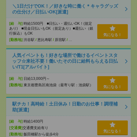
＼1日だけでOK！／好きな時に働く＊キャラグッズ
の仕分け／日払いOK[派遣]
[給 与]
時給1500円 ■日払い・週払いOK！(規定
あり) ■現金日払いもOK（規定あり）■週払い（銀
行振込）もOK
気になる！
[勤務地]
渋谷駅
/
恵比寿駅
/
原宿駅
/
…
人気イベントも！好きな場所で働けるイベントスタ
ッフ☆来社不要！働いたその日に給料もらえる日払
い/T1[アルバイト]
[給 与]
日給13,000円～
[勤務地]
東京都豊島区南池袋（最寄り駅：池袋駅）
気になる！
駅チカ！高時給！土日休み！日勤のお仕事！調理補
助[派遣]
[給 与]
時給1400円
[交通費]
交通費支給有り
気になる！
[勤務地]
飯田橋駅から徒歩4分