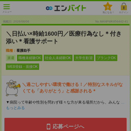
0
メニュー
気になる！
ログイン
掲載日 :2026
/
08
/
06
No.MANPWK856442-41
＼日払い×時給1600円／医療行為なし＊付き
添い＊看護サポート
職種：
看護助手
派遣
職種未経験OK
社会人未経験OK
大学生歓迎
ブランクOK
WEB登録・面接OK
＼過ごしやすい環境で働ける！／特別なスキルがな
くても「ありがとう」と感謝される＊
▼病院って年齢や性別を問わず様々な方が来る場所だから、みんな
...
もっとみる
応募ページへ