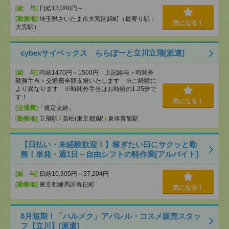
[給 与]
日給13,000円～
[勤務地]
埼玉県さいたま市大宮区錦町（最寄り駅：
気になる！
大宮駅）
cybexサイベックス ららぽーと立川立飛[派遣]
[給 与]
時給1470円～1500円 上記給与＋時間外
勤務手当＋交通費全額支給いたします ※ご経験に
より異なります ※時間外手当はお時給の1.25倍で
す！
気になる！
[交通費]
「規定支給」
[勤務地]
立飛駅
/
高松(東京都)駅
/
泉体育館駅
【日払い・未経験歓迎！】稼ぎたい日にサクッと勤
務！単発・週1日～自由シフトの軽作業[アルバイト]
[給 与]
日給10,305円～37,204円
[勤務地]
東京都練馬区春日町
気になる！
8月短期！「ハルメク」アパレル・コスメ販売スタッ
フ【立川】[派遣]