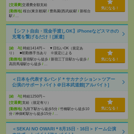
[交通費]
交通費全額支給
気になる！
[勤務地]
桜台(東京都)駅
/
豊島園(西武線)駅
/
新桜台
駅
/
…
【シフト自由・現金手渡しOK】iPhoneなどスマホの
充電を繋げるだけ！[派遣]
[給 与]
時給1414円～ ▼日払いOK（規定あ
り） ■初勤務手当あり ※規定による
[勤務地]
新宿駅から徒歩
/
新宿三丁目駅から徒歩
/
気になる！
高田馬場駅から徒歩
/
…
＜日本を代表するバンド＊サカナクション＞ツアー
公演のサポートバイト＠日本武道館[アルバイト]
[給 与]
時給1250円～
[交通費]
支給（規定有り）
気になる！
[勤務地]
九段下駅から徒歩5分
/
竹橋駅から徒歩10
分
/
神保町駅から徒歩15分
/
…
＜SEKAI NO OWARI＊8月15日・16日＞ドーム公演