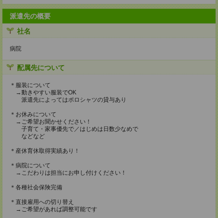
派遣先の概要
社名
病院
配属先について
＊服装について
→動きやすい服装でOK
派遣先によってはポロシャツの貸与あり
＊お休みについて
→ご希望お聞かせください！
子育て・家事優先で／はじめは日数少なめで
などなど
＊産休育休取得実績あり！
＊病院について
→こだわりは担当にお申し付けください！
＊各種社会保険完備
＊直接雇用への切り替え
→ご希望があれば調整可能です