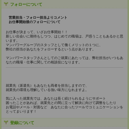
フォローについて
営業担当・フォロー担当よりコメント
お仕事開始後のフォローについて
お仕事が決まって、いざお仕事開始！！
新しい出会いに期待もしつつ、はじめての職場は、戸惑うこともあるかと思
います。
マンパワーグループのスタッフとして働くメリットの１つに、
弊社の担当があなたをフォローするという点があります。
マンパワースタッフさんとしてのご就業にあたっては、弊社担当がいつもあ
なたの職場・仕事に関しての相談役になります。
就業先（派遣先）もあなたも両者を担当しますので、
就業先の環境も理解している強い味方になれますよ。
気に入った就業先では、あなたは長く続けられるようにサポート
困ったことがあれば、就業先との間に立って解決に向けて調整をしたり
お電話やメール・対面など あなたに合ったツールでコミュニケーションを
とってまいります！
登録について