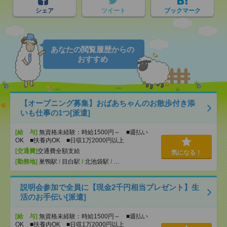
シェア
ツイート
ブックマーク
あなたの閲覧履歴からの
おすすめ
【オープニング募集】おばあちゃんのお散歩付き添
いも仕事の1つ[派遣]
[給 与]
無資格未経験：時給1500円～ ■週払い
OK ■扶養内OK ■日収1万2000円以上
[交通費]
交通費全額支給
気になる！
[勤務地]
巣鴨駅
/
目白駅
/
北池袋駅
/
…
説明会参加で全員に【現金2千円相当プレゼント】生
活のお手伝い[派遣]
[給 与]
無資格未経験：時給1500円～ ■週払い
OK ■扶養内OK ■日収1万2000円以上