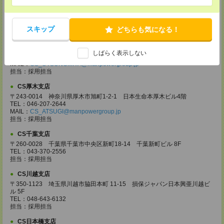
〒370-0831 群馬県高崎市あら町167 高崎第一生命ビルディング11Ｆ
TEL：027-320-6558
MAIL：
CS_TAKASAKI@manpowergroup.jp
担当：採用担当
スキップ
どちらも気になる！
CS宇都宮支店
〒321-0953 栃木県宇都宮市東宿郷3-2-18 高知穂ビル2Ｆ
しばらく表示しない
TEL：0120-923-962
MAIL：
CS_UTSUNOMIYA@manpowergroup.jp
担当：採用担当
CS厚木支店
〒243-0014 神奈川県厚木市旭町1-2-1 日本生命本厚木ビル4階
TEL：046-207-2644
MAIL：
CS_ATSUGI@manpowergroup.jp
担当：採用担当
CS千葉支店
〒260-0028 千葉県千葉市中央区新町18-14 千葉新町ビル 8F
TEL：043-370-2556
担当：採用担当
CS川越支店
〒350-1123 埼玉県川越市脇田本町 11-15 損保ジャパン日本興亜川越ビ
ル 5F
TEL：048-643-6132
担当：採用担当
CS日本橋支店