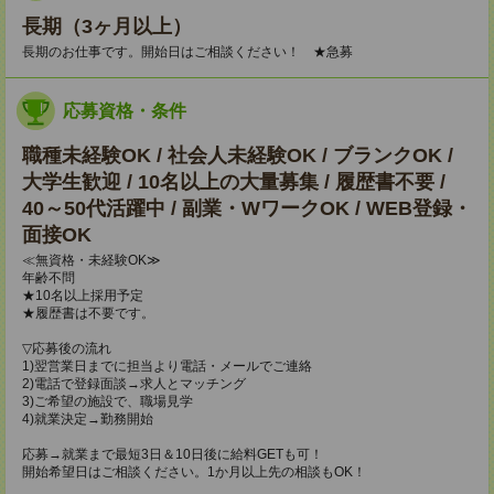
長期（3ヶ月以上）
長期のお仕事です。開始日はご相談ください！ ★急募
応募資格・条件
職種未経験OK / 社会人未経験OK / ブランクOK /
大学生歓迎 / 10名以上の大量募集 / 履歴書不要 /
40～50代活躍中 / 副業・WワークOK / WEB登録・
面接OK
≪無資格・未経験OK≫
年齢不問
★10名以上採用予定
★履歴書は不要です。
▽応募後の流れ
1)翌営業日までに担当より電話・メールでご連絡
2)電話で登録面談→求人とマッチング
3)ご希望の施設で、職場見学
4)就業決定→勤務開始
応募→就業まで最短3日＆10日後に給料GETも可！
開始希望日はご相談ください。1か月以上先の相談もOK！