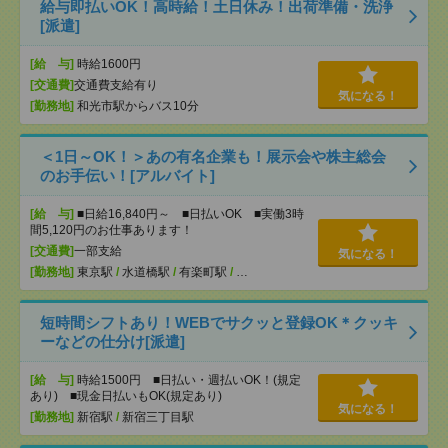
給与即払いOK！高時給！土日休み！出荷準備・洗浄
[派遣]
[給 与]
時給1600円
[交通費]
交通費支給有り
気になる！
[勤務地]
和光市駅からバス10分
＜1日～OK！＞あの有名企業も！展示会や株主総会
のお手伝い！[アルバイト]
[給 与]
■日給16,840円～ ■日払いOK ■実働3時
間5,120円のお仕事あります！
[交通費]
一部支給
気になる！
[勤務地]
東京駅
/
水道橋駅
/
有楽町駅
/
…
短時間シフトあり！WEBでサクッと登録OK＊クッキ
ーなどの仕分け[派遣]
[給 与]
時給1500円 ■日払い・週払いOK！(規定
あり) ■現金日払いもOK(規定あり)
気になる！
[勤務地]
新宿駅
/
新宿三丁目駅