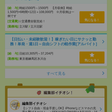
[給 与]
時給1500円～1500円 【月収例】時給
1,500円×6時間×12日＝108,000円 ※月収例は一
例です
気になる！
[交通費]
☆交通費全額支給！
[勤務地]
立川駅
/
立川北駅
【日払い・未経験歓迎！】稼ぎたい日にサクッと勤
務！単発・週1日～自由シフトの軽作業[アルバイト]
[給 与]
日給10,305円～37,204円
[勤務地]
東京都練馬区氷川台
気になる！
すべて見る
編集部イチオシ
【シフト自由・現金手渡しOK】iPhoneなどスマホの充