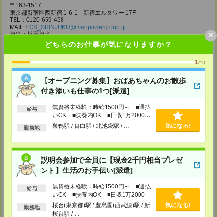
〒163-1517
東京都新宿区西新宿 1-6-1 新宿エルタワー 17F
TEL：0120-659-458
MAIL：
CS_SHINJUKU@manpowergroup.jp
×
担当：採用担当
どちらのお仕事が気になりますか？
CS立川支店
〒190-0012
1
/10
東京都立川市曙町2-34-7 ファーレイーストビル 8F
TEL：0120-659-460
【オープニング募集】おばあちゃんのお散歩
MAIL：
CS_TACHIKAWA@manpowergroup.jp
担当：採用担当
付き添いも仕事の1つ[派遣]
CS横浜支店
無資格未経験：時給1500円～ ■週払
給与
〒220-8136
いOK ■扶養内OK ■日収1万2000円
神奈川県横浜市西区みなとみらい 2-2-1 横浜ランドマークタワー36F
以上
巣鴨駅 / 目白駅 / 北池袋駅 / …
気になる!
TEL：0120-659-459
勤務地
MAIL：
CS_YOKOHAMA@manpowergroup.jp
担当：採用担当
CS大宮支店
説明会参加で全員に【現金2千円相当プレゼ
〒330-0854 埼玉県さいたま市大宮区桜木町 1-10-16 シーノ大宮ノース
ント】生活のお手伝い[派遣]
ウイング 9階
TEL：0120-769-355
無資格未経験：時給1500円～ ■週払
MAIL：
CS_OMIYA@manpowergroup.jp
給与
担当：採用担当
いOK ■扶養内OK ■日収1万2000円
以上
桜台(東京都)駅 / 豊島園(西武線)駅 / 新
気になる!
勤務地
CS高崎支店
桜台駅 / …