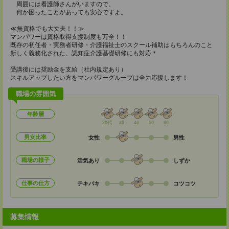
周囲には看護師さんがいますので、
何か困ったことがあっても安心ですよ。
≪無資格でも大丈夫！！≫
マンパワーは資格取得支援制度も万全！！
既存の初任者・実務者研修・介護福祉士のスクール補助はもちろんのこと
新しく義務化された、認知症介護基礎研修にも対応＊
受講後には奨励金を支給（社内規定あり）
スキルアップしたい方をマンパワーグループは全力応援します！
職場の雰囲気
年齢層
20代
30
40
50
60
男女比率
女性
男性
職場の様子
活気あり
しずか
仕事の仕方
テキパキ
コツコツ
募集情報