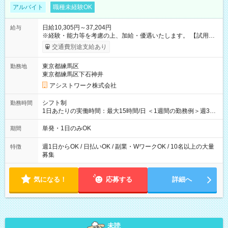
アルバイト
職種未経験OK
日給10,305円～37,204円
給与
※経験・能力等を考慮の上、加給・優遇いたします。 【試用期
間】試用期間なし
交通費別途支給あり
東京都練馬区
勤務地
東京都練馬区下石神井
アシストワーク株式会社
シフト制
勤務時間
1日あたりの実働時間：最大15時間/日 ＜1週間の勤務例＞週3回
勤務 勤務：月・水・金 休み：火・木・土・日 好きな時にお仕事
可能です！ ※1日あたりの最大実働時間は日勤、夜勤共に勤務し
単発・1日のみOK
期間
た時間になります。
週1日からOK / 日払いOK / 副業・WワークOK / 10名以上の大量
特徴
募集
気になる！
応募する
詳細へ
未読