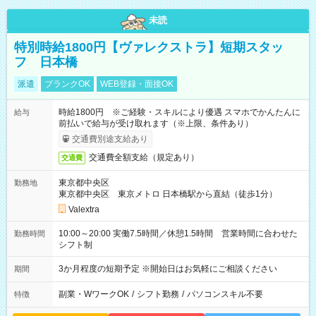
未読
特別時給1800円【ヴァレクストラ】短期スタッ
フ 日本橋
派遣
ブランクOK
WEB登録・面接OK
時給1800円 ※ご経験・スキルにより優遇 スマホでかんたんに
給与
前払いで給与が受け取れます（※上限、条件あり）
交通費別途支給あり
交通費全額支給（規定あり）
交通費
東京都中央区
勤務地
東京都中央区 東京メトロ 日本橋駅から直結（徒歩1分）
Valextra
10:00～20:00 実働7.5時間／休憩1.5時間 営業時間に合わせた
勤務時間
シフト制
3か月程度の短期予定 ※開始日はお気軽にご相談ください
期間
副業・WワークOK
/
シフト勤務
/
パソコンスキル不要
特徴