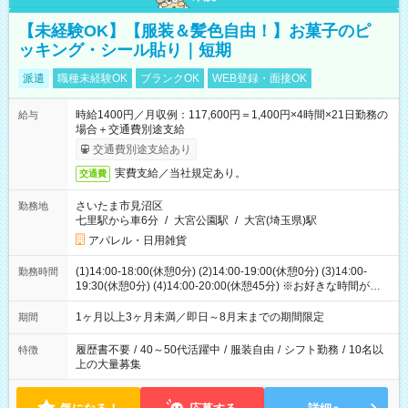
【未経験OK】【服装＆髪色自由！】お菓子のピ
ッキング・シール貼り｜短期
派遣
職種未経験OK
ブランクOK
WEB登録・面接OK
時給1400円／月収例：117,600円＝1,400円×4時間×21日勤務の
給与
場合＋交通費別途支給
交通費別途支給あり
実費支給／当社規定あり。
交通費
さいたま市見沼区
勤務地
七里駅から車6分
/
大宮公園駅
/
大宮(埼玉県)駅
アパレル・日用雑貨
(1)14:00-18:00(休憩0分) (2)14:00-19:00(休憩0分) (3)14:00-
勤務時間
19:30(休憩0分) (4)14:00-20:00(休憩45分) ※お好きな時間が選べ
ます
1ヶ月以上3ヶ月未満／即日～8月末までの期間限定
期間
履歴書不要
/
40～50代活躍中
/
服装自由
/
シフト勤務
/
10名以
特徴
上の大量募集