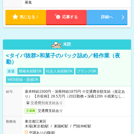
募集
気になる！
応募する
詳細へ
未読
<タイパ抜群>和菓子のパック詰め／軽作業（夜
勤）
派遣
職種未経験OK
社会人未経験OK
ブランクOK
WEB登録・面接OK
基本時給1500円・深夜時給1875円 ※交通費全額支給（規定あ
給与
り） 【月収例】28.5万円（20日勤務＋深夜120h ※残業なしの場
合）
交通費別途支給あり
交通費支給あり
交通費
東京都江東区
勤務地
木場(東京都)駅
/
東陽町駅
/
門前仲町駅
空調ありの職場!