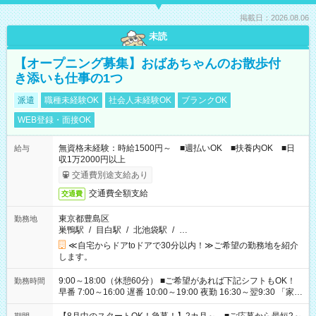
掲載日：2026.08.06
未読
【オープニング募集】おばあちゃんのお散歩付
き添いも仕事の1つ
派遣
職種未経験OK
社会人未経験OK
ブランクOK
WEB登録・面接OK
無資格未経験：時給1500円～ ■週払いOK ■扶養内OK ■日
給与
収1万2000円以上
交通費別途支給あり
交通費全額支給
交通費
東京都豊島区
勤務地
巣鴨駅
/
目白駅
/
北池袋駅
/
…
≪自宅からドアtoドアで30分以内！≫ご希望の勤務地を紹介
します。
9:00～18:00（休憩60分） ■ご希望があれば下記シフトもOK！
勤務時間
早番 7:00～16:00 遅番 10:00～19:00 夜勤 16:30～翌9:30 「家族
と休みを合わせたい」 「余裕を持って夕飯の準備がしたい」
「できれば残業はしたくない」 など、ご希望を教えてください