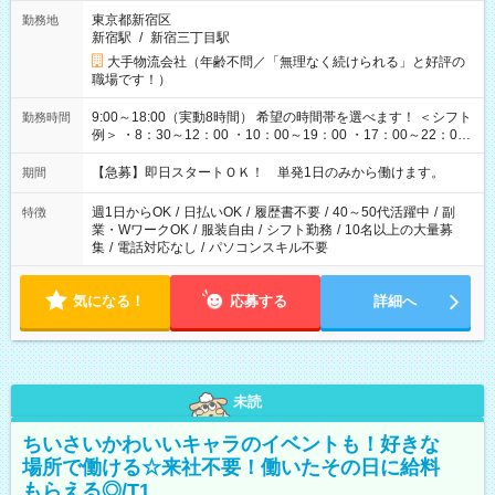
東京都新宿区
勤務地
新宿駅
/
新宿三丁目駅
大手物流会社（年齢不問／「無理なく続けられる」と好評の
職場です！）
9:00～18:00（実動8時間） 希望の時間帯を選べます！ ＜シフト
勤務時間
例＞ ・8：30～12：00 ・10：00～19：00 ・17：00～22：00
・13：00～22：00 ・22：00～翌6：00 など
【急募】即日スタートＯＫ！ 単発1日のみから働けます。
期間
週1日からOK
/
日払いOK
/
履歴書不要
/
40～50代活躍中
/
副
特徴
業・WワークOK
/
服装自由
/
シフト勤務
/
10名以上の大量募
集
/
電話対応なし
/
パソコンスキル不要
気になる！
応募する
詳細へ
未読
ちいさいかわいいキャラのイベントも！好きな
場所で働ける☆来社不要！働いたその日に給料
もらえる◎/T1