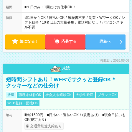
etc ★最短で3時間で5,120円のお仕事から 15時間で2万円近く稼
げるお仕事も！ ご希望のお時間に合わせてご紹介！ ※シフトは
■１日のみ・1回だけお仕事OK！
期間
現場によって異なります。 ※勿論、休憩時間はあるのでご安心
ください！
週1日からOK
/
日払いOK
/
履歴書不要
/
副業・WワークOK
/
シ
特徴
フト勤務
/
10名以上の大量募集
/
電話対応なし
/
パソコンスキ
ル不要
気になる！
応募する
詳細へ
掲載日：2026.08.06
未読
短時間シフトあり！WEBでサクッと登録OK＊
クッキーなどの仕分け
派遣
職種未経験OK
社会人未経験OK
大学生歓迎
ブランクOK
WEB登録・面接OK
時給1500円 ■日払い・週払いOK！(規定あり) ■現金日払いも
給与
OK(規定あり)
交通費別途支給あり