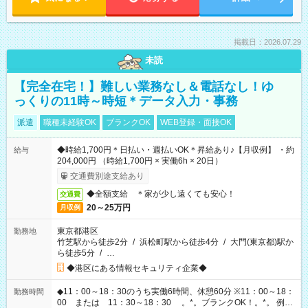
掲載日：2026.07.29
未読
【完全在宅！】難しい業務なし＆電話なし！ゆ
っくりの11時～時短＊データ入力・事務
派遣
職種未経験OK
ブランクOK
WEB登録・面接OK
◆時給1,700円＊日払い・週払いOK＊昇給あり♪【月収例】 ・約
給与
204,000円 （時給1,700円 × 実働6h × 20日）
交通費別途支給あり
◆全額支給 ＊家が少し遠くても安心！
交通費
20～25万円
月収例
東京都港区
勤務地
竹芝駅から徒歩2分
/
浜松町駅から徒歩4分
/
大門(東京都)駅か
ら徒歩5分
/
…
◆港区にある情報セキュリティ企業◆
◆11：00～18：30のうち実働6時間、休憩60分 ※11：00～18：
勤務時間
00 または 11：30～18：30 。*。ブランクOK！。*。 例え