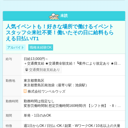
未読
人気イベントも！好きな場所で働けるイベント
スタッフ☆来社不要！働いたその日に給料もら
える日払い/T1
アルバイト
職種未経験OK
日給13,000円～
給与
＋交通費支給 ★交通費全額支給！ ┗案件により規定あり ★日払
いOK！（規定あり） ┗働いたその日に現金GET♪ お仕事後はコ
交通費別途支給あり
ンビニATMから 日払い分を引き落とせます！ 【試用期間】試
用期間なし
東京都豊島区
勤務地
東京都豊島区南池袋（最寄り駅：池袋駅）
株式会社ワンベルウッズ
勤務時間は指定なし
勤務時間
変形労働時間制 想定労働時間160時間/月 【シフト例】 ・8：00
～21：00
単発・1日のみOK
期間
週1日からOK / 日払いOK / 副業・WワークOK / 10名以上の大量
特徴