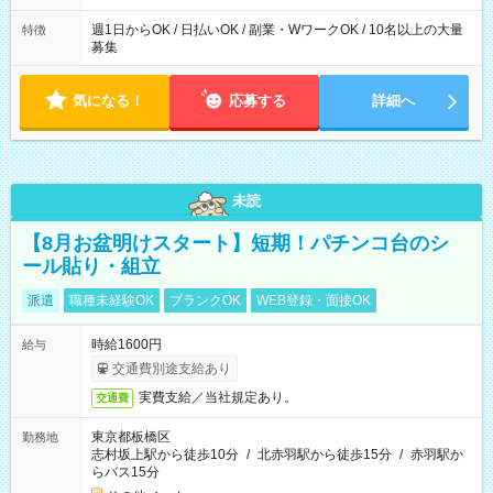
た時間になります。
週1日からOK / 日払いOK / 副業・WワークOK / 10名以上の大量
特徴
募集
気になる！
応募する
詳細へ
未読
【8月お盆明けスタート】短期！パチンコ台のシ
ール貼り・組立
派遣
職種未経験OK
ブランクOK
WEB登録・面接OK
時給1600円
給与
交通費別途支給あり
実費支給／当社規定あり。
交通費
東京都板橋区
勤務地
志村坂上駅から徒歩10分
/
北赤羽駅から徒歩15分
/
赤羽駅か
らバス15分