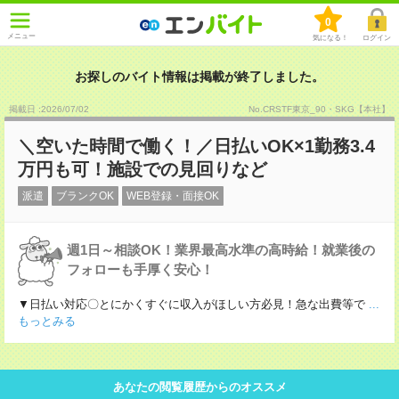
0
メニュー
気になる！
ログイン
お探しのバイト情報は掲載が終了しました。
掲載日 :2026
/
07
/
02
No.CRSTF東京_90・SKG【本社】
＼空いた時間で働く！／日払いOK×1勤務3.4
万円も可！施設での見回りなど
派遣
ブランクOK
WEB登録・面接OK
週1日～相談OK！業界最高水準の高時給！就業後の
フォローも手厚く安心！
▼日払い対応〇とにかくすぐに収入がほしい方必見！急な出費等で
...
もっとみる
あなたの閲覧履歴からのオススメ