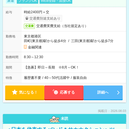
派遣
ブランクOK
WEB登録・面接OK
時給2400円＋交
給与
交通費別途支給あり
交通費実費支給（当社規定あり）
交通費
東京都港区
勤務地
田町(東京都)駅から徒歩4分
/
三田(東京都)駅から徒歩7分
金融関連
8:30～12:30
勤務時間
【急募】即日～長期 ※8月～OK！
期間
履歴書不要
/
40～50代活躍中
/
服装自由
特徴
気になる！
応募する
詳細へ
掲載日：2026.08.03
未読