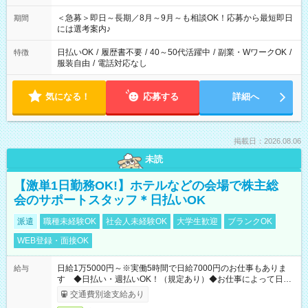
ば前職が、 在宅/財団法人/事務/コールセンター/受付/販売/カフェ
スタッフ スイーツ販売/ホテルフロント/化粧品販売/など 様々な
＜急募＞即日～長期／8月～9月～も相談OK！応募から最短即日
期間
業界から入社して活躍されています♪
には選考案内♪
日払いOK
/
履歴書不要
/
40～50代活躍中
/
副業・WワークOK
/
特徴
服装自由
/
電話対応なし
気になる！
応募する
詳細へ
掲載日：2026.08.06
未読
【激単1日勤務OK!】ホテルなどの会場で株主総
会のサポートスタッフ＊日払いOK
派遣
職種未経験OK
社会人未経験OK
大学生歓迎
ブランクOK
WEB登録・面接OK
日給1万5000円～※実働5時間で日給7000円のお仕事もありま
給与
す ◆日払い・週払いOK！（規定あり）◆お仕事によって日給
も異なります
交通費別途支給あり