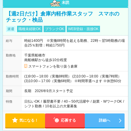
未読
【週2日だけ】倉庫内軽作業スタッフ スマホの
チェック・検品
派遣
職種未経験OK
ブランクOK
WEB登録・面接OK
時給1400円 ※実働8時間を超える勤務、22時～翌5時勤務の場
給与
合25％割増：時給1750円
千葉県船橋市
勤務地
南船橋駅から徒歩10分程度
スマートフォンを取り扱う倉庫
(1)9:00～18:00（実働8時間） (2)10:00～18:00（実働7時間）
勤務時間
(3)10:00～17:00（実働6時間） ※時間帯選べます ※休憩60分
長期 2026年9月スタート予定
期間
日払いOK
/
履歴書不要
/
40～50代活躍中
/
副業・WワークOK
/
特徴
シフト勤務
/
10名以上の大量募集
気になる！
応募する
詳細へ