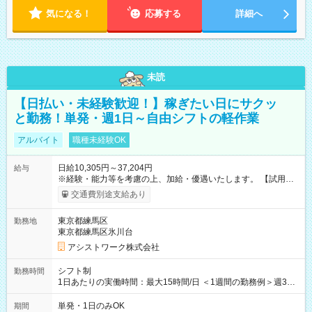
気になる！
応募する
詳細へ
未読
【日払い・未経験歓迎！】稼ぎたい日にサクッ
と勤務！単発・週1日～自由シフトの軽作業
アルバイト
職種未経験OK
日給10,305円～37,204円
給与
※経験・能力等を考慮の上、加給・優遇いたします。 【試用期
間】試用期間なし
交通費別途支給あり
東京都練馬区
勤務地
東京都練馬区氷川台
アシストワーク株式会社
シフト制
勤務時間
1日あたりの実働時間：最大15時間/日 ＜1週間の勤務例＞週3回
勤務 勤務：月・水・金 休み：火・木・土・日 好きな時にお仕事
可能です！ ※1日あたりの最大実働時間は日勤、夜勤共に勤務し
単発・1日のみOK
期間