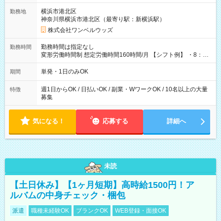
用期間なし
横浜市港北区
勤務地
神奈川県横浜市港北区（最寄り駅：新横浜駅）
株式会社ワンベルウッズ
勤務時間は指定なし
勤務時間
変形労働時間制 想定労働時間160時間/月 【シフト例】 ・8：00
～21：00
単発・1日のみOK
期間
週1日からOK / 日払いOK / 副業・WワークOK / 10名以上の大量
特徴
募集
気になる！
応募する
詳細へ
未読
【土日休み】【1ヶ月短期】高時給1500円！ア
ルバムの中身チェック・梱包
派遣
職種未経験OK
ブランクOK
WEB登録・面接OK