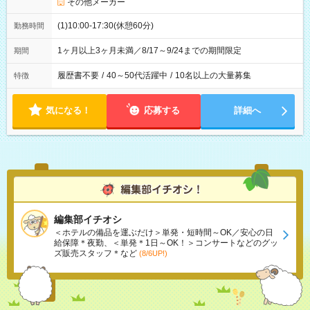
その他メーカー
(1)10:00-17:30(休憩60分)
勤務時間
1ヶ月以上3ヶ月未満／8/17～9/24までの期間限定
期間
履歴書不要
/
40～50代活躍中
/
10名以上の大量募集
特徴
気になる！
応募する
詳細へ
編集部イチオシ
＜ホテルの備品を運ぶだけ＞単発・短時間～OK／安心の日
給保障＊夜勤、＜単発＊1日～OK！＞コンサートなどのグッ
ズ販売スタッフ＊など
(8/6UP!)