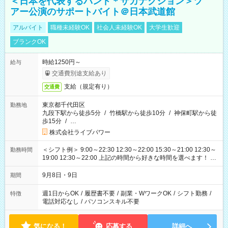
＜日本を代表するバンド＊サカナクション＞ツ
アー公演のサポートバイト＠日本武道館
アルバイト
職種未経験OK
社会人未経験OK
大学生歓迎
ブランクOK
時給1250円～
給与
交通費別途支給あり
支給（規定有り）
交通費
東京都千代田区
勤務地
九段下駅から徒歩5分
/
竹橋駅から徒歩10分
/
神保町駅から徒
歩15分
/
…
株式会社ライブパワー
＜シフト例＞ 9:00～22:30 12:30～22:00 15:30～21:00 12:30～
勤務時間
19:00 12:30～22:00 上記の時間から好きな時間を選べます！ ※
時間は変更となる可能性があります
9月8日・9日
期間
週1日からOK
/
履歴書不要
/
副業・WワークOK
/
シフト勤務
/
特徴
電話対応なし
/
パソコンスキル不要
気になる！
応募する
詳細へ