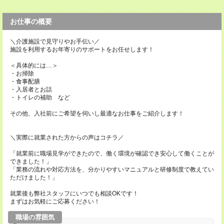
お仕事の概要
＼介護施設で見守りやお手伝い／
施設を利用するお年寄りのサポートをお任せします！
＜具体的には…＞
・お掃除
・食事配膳
・入居者とお話
・トイレの補助 など
その他、入社前にご希望を伺いし最適なお仕事をご紹介します！
＼実際に就業された方からの声はコチラ／
「就業前に職場見学ができたので、働く環境が確認でき安心して働くことが
できました！」
「業務の流れや対応方法を、分かりやすいマニュアルと研修制度で教えてい
ただけました！」
就業後も弊社スタッフにいつでも相談OKです！
まずはお気軽にご応募ください！
職場の雰囲気