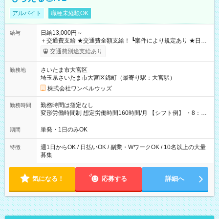
アルバイト
職種未経験OK
日給13,000円～
給与
＋交通費支給 ★交通費全額支給！ ┗案件により規定あり ★日払
いOK！（規定あり） ┗働いたその日に現金GET♪ お仕事後はコ
交通費別途支給あり
ンビニATMから 日払い分を引き落とせます！ 【試用期間】試
用期間なし
さいたま市大宮区
勤務地
埼玉県さいたま市大宮区錦町（最寄り駅：大宮駅）
株式会社ワンベルウッズ
勤務時間は指定なし
勤務時間
変形労働時間制 想定労働時間160時間/月 【シフト例】 ・8：00
～21：00
単発・1日のみOK
期間
週1日からOK / 日払いOK / 副業・WワークOK / 10名以上の大量
特徴
募集
気になる！
応募する
詳細へ