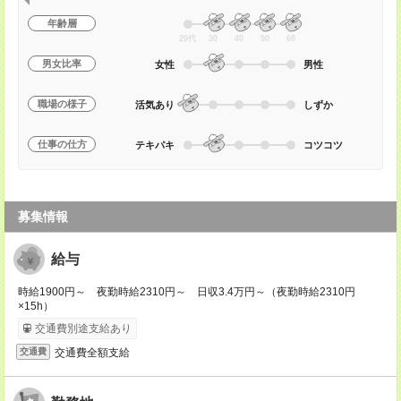
年齢層
20代
30
40
50
60
男女比率
女性
男性
職場の様子
活気あり
しずか
仕事の仕方
テキパキ
コツコツ
募集情報
給与
時給1900円～ 夜勤時給2310円～ 日収3.4万円～（夜勤時給2310円
×15h）
交通費別途支給あり
交通費全額支給
交通費