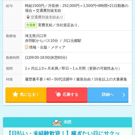
時給1500円／月収例：252,000円＝1,500円×8時間×21日勤務の
給与
場合＋交通費別途支給
交通費別途支給あり
実費支給／当社規定あり。
交通費
埼玉県川口市
勤務地
赤羽駅からバス10分
/
川口元郷駅
情報・出版・メディア
(1)09:00-18:00(休憩60分)
勤務時間
1ヶ月以上3ヶ月未満／即日～1ヵ月間（更新の可能性あり）
期間
履歴書不要
/
40～50代活躍中
/
服装自由
/
10名以上の大量募集
特徴
気になる！
応募する
詳細へ
未読
【日払い・未経験歓迎！】稼ぎたい日にサクッ