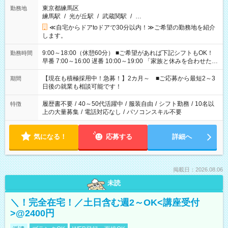
東京都練馬区
勤務地
練馬駅
/
光が丘駅
/
武蔵関駅
/
…
≪自宅からドアtoドアで30分以内！≫ご希望の勤務地を紹介
します。
9:00～18:00（休憩60分） ■ご希望があれば下記シフトもOK！
勤務時間
早番 7:00～16:00 遅番 10:00～19:00 「家族と休みを合わせた
い」 「余裕を持って夕飯の準備がしたい」 「できれば残業はし
たくない」 など、ご希望を教えてくださいね。 ※Wワーク希望
【現在も積極採用中！急募！】2カ月～ ■ご応募から最短2～3
期間
の方へ 今ご覧のお仕事で希望する勤務時間と、もう1つのお仕事
日後の就業も相談可能です！
の勤務時間。 合計で週40時間を超える場合は応募できません。
履歴書不要
/
40～50代活躍中
/
服装自由
/
シフト勤務
/
10名以
特徴
上の大量募集
/
電話対応なし
/
パソコンスキル不要
気になる！
応募する
詳細へ
掲載日：2026.08.06
未読
＼！完全在宅！／土日含む週2～OK<講座受付
>@2400円