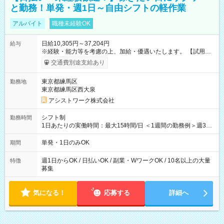
と勤務！単発・週1日～自由シフトの軽作業
アルバイト
職種未経験OK
日給10,305円～37,204円
給与
※経験・能力等を考慮の上、加給・優遇いたします。 【試用期
間】試用期間なし
交通費別途支給あり
東京都練馬区
勤務地
東京都練馬区西大泉
アシストワーク株式会社
シフト制
勤務時間
1日あたりの実働時間：最大15時間/日 ＜1週間の勤務例＞週3回
勤務 勤務：月・水・金 休み：火・木・土・日 好きな時にお仕事
可能です！ ※1日あたりの最大実働時間は日勤、夜勤共に勤務し
単発・1日のみOK
期間
た時間になります。
週1日からOK / 日払いOK / 副業・WワークOK / 10名以上の大量
特徴
募集
気になる！
応募する
詳細へ