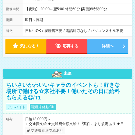
【夜勤】 20:00～翌5:00 休憩60分 [実働]8時間00分
勤務時間
即日～長期
期間
日払いOK
/
履歴書不要
/
電話対応なし
/
パソコンスキル不要
特徴
気になる！
応募する
詳細へ
未読
ちいさいかわいいキャラのイベントも！好きな
場所で働ける☆来社不要！働いたその日に給料
もらえる◎/T1
アルバイト
職種未経験OK
日給13,000円～
給与
＋交通費支給 ★交通費全額支給！ ┗案件により規定あり ★日払
いOK！（規定あり） ┗働いたその日に現金GET♪ お仕事後はコ
交通費別途支給あり
ンビニATMから 日払い分を引き落とせます！ 【試用期間】試