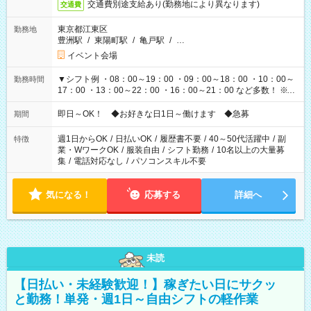
交通費別途支給あり(勤務地により異なります)
交通費
東京都江東区
勤務地
豊洲駅
/
東陽町駅
/
亀戸駅
/
…
イベント会場
▼シフト例 ・08：00～19：00 ・09：00～18：00 ・10：00～
勤務時間
17：00 ・13：00～22：00 ・16：00～21：00 など多数！ ※お
仕事により勤務時間が異なります
即日～OK！ ◆お好きな日1日～働けます ◆急募
期間
週1日からOK
/
日払いOK
/
履歴書不要
/
40～50代活躍中
/
副
特徴
業・WワークOK
/
服装自由
/
シフト勤務
/
10名以上の大量募
集
/
電話対応なし
/
パソコンスキル不要
気になる！
応募する
詳細へ
未読
【日払い・未経験歓迎！】稼ぎたい日にサクッ
と勤務！単発・週1日～自由シフトの軽作業