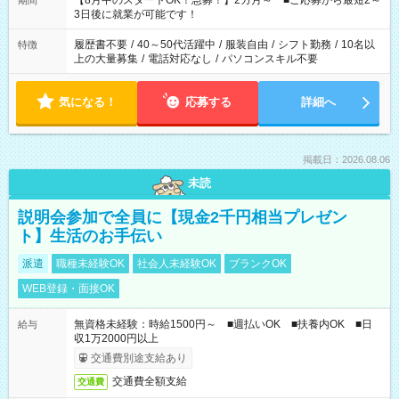
【8月中のスタートOK！急募！】2カ月～ ■ご応募から最短2～
期間
ね。 ※Wワーク希望の方へ 今ご覧のお仕事で希望する勤務時間
3日後に就業が可能です！
と、もう1つのお仕事の勤務時間。 合計で週40時間を超える場
合は応募できません。
履歴書不要
/
40～50代活躍中
/
服装自由
/
シフト勤務
/
10名以
特徴
上の大量募集
/
電話対応なし
/
パソコンスキル不要
気になる！
応募する
詳細へ
掲載日：2026.08.06
未読
説明会参加で全員に【現金2千円相当プレゼン
ト】生活のお手伝い
派遣
職種未経験OK
社会人未経験OK
ブランクOK
WEB登録・面接OK
無資格未経験：時給1500円～ ■週払いOK ■扶養内OK ■日
給与
収1万2000円以上
交通費別途支給あり
交通費全額支給
交通費