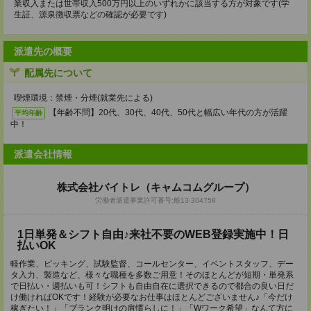
業収入または世帯収入500万円以上のいずれかに該当する方が対象です(学
生証、源泉徴収票などの確認が必要です)
派遣先の概要
配属先について
喫煙環境：禁煙・分煙(就業先による)
【年齢不問】20代、30代、40代、50代と幅広い年代の方が活躍
平均年齢
中！
派遣会社情報
株式会社バイトレ（キャムコムグループ）
労働者派遣事業許可番号:般13-304758
1日単発＆シフト自由♪来社不要のWEB登録実施中！日
払いOK
軽作業、ピッキング、試験監督、コールセンター、イベントスタッフ、デー
タ入力、製造など、様々な職種を多数ご用意！そのほとんどが短期・単発系
で日払い・週払いも可！シフトも自由自在に選択できるので都合の良い日だ
け働ければOKです！経験が必要なお仕事はほとんどございません♪「今だけ
稼ぎたい！」「ブランク明けの肩慣らしに！」「Wワーク希望」なんて方に