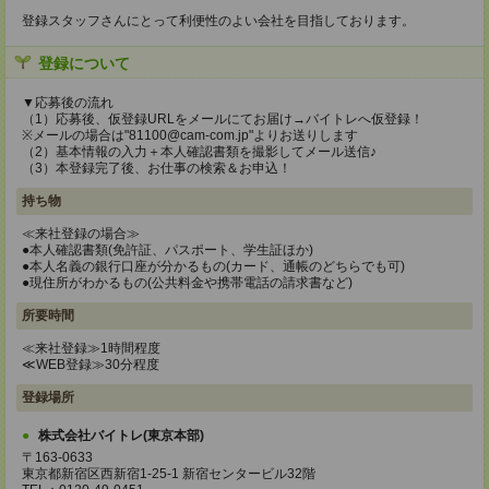
登録スタッフさんにとって利便性のよい会社を目指しております。
登録について
▼応募後の流れ
（1）応募後、仮登録URLをメールにてお届け→バイトレへ仮登録！
※メールの場合は"81100@cam-com.jp"よりお送りします
（2）基本情報の入力＋本人確認書類を撮影してメール送信♪
（3）本登録完了後、お仕事の検索＆お申込！
持ち物
≪来社登録の場合≫
●本人確認書類(免許証、パスポート、学生証ほか)
●本人名義の銀行口座が分かるもの(カード、通帳のどちらでも可)
●現住所がわかるもの(公共料金や携帯電話の請求書など)
所要時間
≪来社登録≫1時間程度
≪WEB登録≫30分程度
登録場所
株式会社バイトレ(東京本部)
〒163-0633
東京都新宿区西新宿1-25-1 新宿センタービル32階