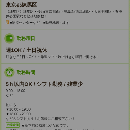
東京都練馬区
【練馬区】練馬駅・桜台(東京都)駅・豊島園(西武線)駅・大泉学園駅・石神
井公園駅など勤務地多数！
■物流センターなど ■勤務地選べます
勤務曜日
週1OK / 土日祝休
好きな日1日～OK！＊希望シフト制で好きな曜日で働ける！
勤務時間
5ｈ以内OK / シフト勤務 / 残業少
9:00～18:00
など
他にも
▼10:00～19:00
▼18:00～21:00
などのシフトあり！お気軽にご相談下さい！
★基本的に残業は少なめです。
残業時間