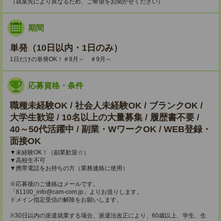
（就業先により異なるため、ご希望をお聞かせください）
期間
単発（10日以内・1日のみ）
1日だけの単発OK！＃8月～ ＃9月～
応募資格・条件
職種未経験OK / 社会人未経験OK / ブランクOK /
大学生歓迎 / 10名以上の大量募集 / 履歴書不要 /
40～50代活躍中 / 副業・WワークOK / WEB登録・
面接OK
▼未経験OK！（副業歓迎☆）
▼高校生不可
▼携帯電話をお持ちの方（業務連絡に使用）
※応募後のご連絡はメールです。
「81100_info@cam-com.jp」よりお送りします。
ドメイン指定受信の解除をお願いします。
※30日以内の派遣就業する場合、派遣法改正により、60歳以上、学生、生