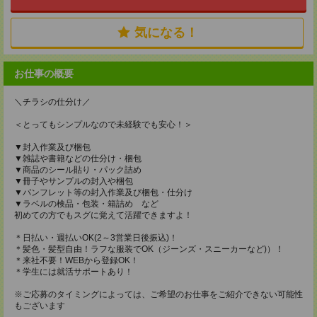
気になる！
お仕事の概要
＼チラシの仕分け／
＜とってもシンプルなので未経験でも安心！＞
▼封入作業及び梱包
▼雑誌や書籍などの仕分け・梱包
▼商品のシール貼り・パック詰め
▼冊子やサンプルの封入や梱包
▼パンフレット等の封入作業及び梱包・仕分け
▼ラベルの検品・包装・箱詰め など
初めての方でもスグに覚えて活躍できますよ！
＊日払い・週払いOK(2～3営業日後振込)！
＊髪色・髪型自由！ラフな服装でOK（ジーンズ・スニーカーなど)）！
＊来社不要！WEBから登録OK！
＊学生には就活サポートあり！
※ご応募のタイミングによっては、ご希望のお仕事をご紹介できない可能性
もございます