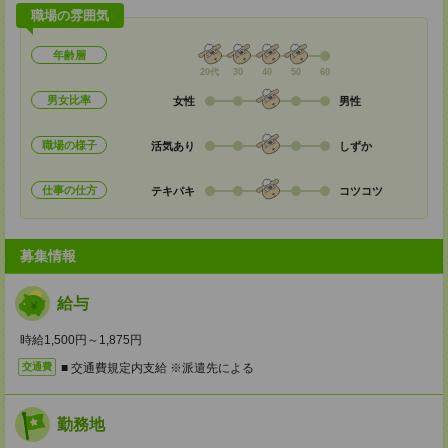
職場の雰囲気
年齢層
20代
30
40
50
60
男女比率
女性
男性
職場の様子
活気あり
しずか
仕事の仕方
テキパキ
コツコツ
募集情報
給与
時給1,500円～1,875円
■ 交通費規定内支給 ※派遣先による
交通費
勤務地