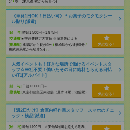
分
/
春日(東京都)駅から徒歩7分
《単発1日OK！日払い可》＊お菓子のモクモクシー
ル貼り[派遣]
[給 与]
時給1,500円～1,875円
[交通費]
■ 交通費規定内支給 ※派遣先による
気になる！
[勤務地]
成増駅から徒歩5分
/
板橋駅から徒歩5分
/
東武練馬駅から徒歩5分
/
…
人気イベントも！好きな場所で働けるイベントスタ
ッフ☆来社不要！働いたその日に給料もらえる日払
い/T1[アルバイト]
[給 与]
日給13,000円～
[勤務地]
東京都豊島区南池袋（最寄り駅：池袋駅）
気になる！
【週2日だけ】倉庫内軽作業スタッフ スマホのチェ
ック・検品[派遣]
[給 与]
時給1400円 ※実働8時間を超える勤務、