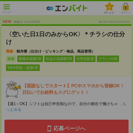
0
メニュー
気になる！
ログイン
NEW
掲載日 :2026
/
08
/
08
No.BAIT8110429GT02
〈空いた日1日のみからOK〉＊チラシの仕分
け
職種：
軽作業（仕分け・ピッキング・検品、商品管理）
派遣
職種未経験OK
社会人未経験OK
大学生歓迎
ブランクOK
WEB登録・面接OK
【面談なしでスタート】PCやスマホから登録OK！
日払いでお給料もスグにゲット！
【週1～OK】シフトは自己申告制なので、自分の都合で働けちゃ
...も
っとみる
応募ページへ