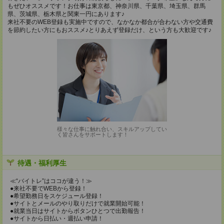
もぜひオススメです！お仕事は東京都、神奈川県、千葉県、埼玉県、群馬
県、茨城県、栃木県と関東一円にあります♪
来社不要のWEB登録も実施中ですので、なかなか都合が合わない方や交通費
を節約したい方にもおススメ♪とりあえず登録だけ、という方も大歓迎です♪
様々な仕事に触れ合い、スキルアップしてい
く皆さんをサポートします！
待遇・福利厚生
≪“バイトレ”はココが違う！≫
●来社不要でWEBから登録！
●希望勤務日をスケジュール登録！
●サイトとメールのやり取りだけで就業開始可能！
●就業当日はサイトからボタンひとつで出勤報告！
●サイトから日払い・週払い申請！