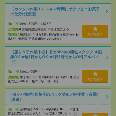
〈カンタン作業！〉スキマ時間にサクッと＊お菓子
の仕分け[派遣]
[給 与]
時給1,500円～1,875円
[交通費]
■ 交通費規定内支給 ※派遣先による
気になる！
[勤務地]
練馬駅から徒歩5分
/
桜台(東京都)駅から徒
歩5分
/
豊島園(西武線)駅から徒歩5分
/
…
【座り＆手作業中心】香水shopの梱包スタッフ ★副
業OK ★週1日からOK ★1日1時間からOK[アルバイ
ト]
[給 与]
時給1,400円～
[勤務地]
東京都千代田区内神田2丁目14番12号 星屋
気になる！
第六ビル402号（最寄り駅：神田駅）
<タイパ抜群>和菓子のパック詰め／軽作業（夜勤）
[派遣]
[給 与]
基本時給1500円・深夜時給1875円 ※交通
費全額支給（規定あり） 【月収例】28.5万円（20