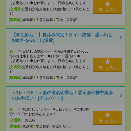
（規定あり）◆お仕事によって日給も異なります
[交通費]
交通費別途支給あり(勤務地により異なりま
気になる！
す)
[勤務地]
練馬駅
/
大泉学園駅
/
石神井公園駅
【学生歓迎！】夏休み限定！タイパ抜群！思い出と
お給料をGET！[派遣]
[給 与]
日給1万5000円～※実働5時間で日給7000
円のお仕事もあります ◆日払い・週払いOK！
（規定あり）◆お仕事によって日給も異なります
[交通費]
交通費別途支給あり(勤務地により異なりま
気になる！
す)
[勤務地]
練馬駅
/
大泉学園駅
/
石神井公園駅
＜1日～OK！＞あの有名企業も！展示会や株主総会
のお手伝い！[アルバイト]
[給 与]
■日給16,840円～ ■日払いOK ■実働3時
間5,120円のお仕事あります！
[交通費]
一部支給
気になる！
[勤務地]
東京駅
/
水道橋駅
/
有楽町駅
/
…