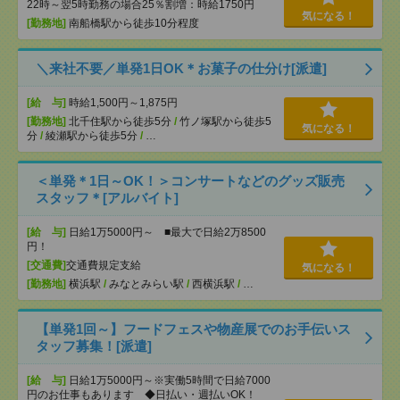
22時～翌5時勤務の場合25％割増：時給1750円
気になる！
[勤務地]
南船橋駅から徒歩10分程度
＼来社不要／単発1日OK＊お菓子の仕分け[派遣]
[給 与]
時給1,500円～1,875円
[勤務地]
北千住駅から徒歩5分
/
竹ノ塚駅から徒歩5
気になる！
分
/
綾瀬駅から徒歩5分
/
…
＜単発＊1日～OK！＞コンサートなどのグッズ販売
スタッフ＊[アルバイト]
[給 与]
日給1万5000円～ ■最大で日給2万8500
円！
[交通費]
交通費規定支給
気になる！
[勤務地]
横浜駅
/
みなとみらい駅
/
西横浜駅
/
…
【単発1回～】フードフェスや物産展でのお手伝いス
タッフ募集！[派遣]
[給 与]
日給1万5000円～※実働5時間で日給7000
円のお仕事もあります ◆日払い・週払いOK！