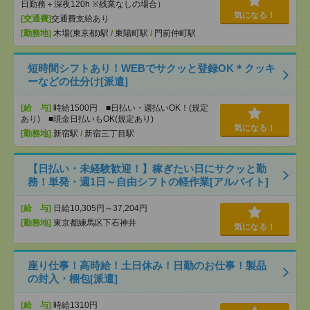
日勤務＋深夜120h ※残業なしの場合）
気になる！
[交通費]
交通費支給あり
[勤務地]
木場(東京都)駅
/
東陽町駅
/
門前仲町駅
短時間シフトあり！WEBでサクッと登録OK＊クッキ
ーなどの仕分け[派遣]
[給 与]
時給1500円 ■日払い・週払いOK！(規定
あり) ■現金日払いもOK(規定あり)
気になる！
[勤務地]
新宿駅
/
新宿三丁目駅
【日払い・未経験歓迎！】稼ぎたい日にサクッと勤
務！単発・週1日～自由シフトの軽作業[アルバイト]
[給 与]
日給10,305円～37,204円
[勤務地]
東京都練馬区下石神井
気になる！
座り仕事！高時給！土日休み！日勤のお仕事！製品
の封入・梱包[派遣]
[給 与]
時給1310円