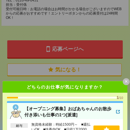
TEL：0120-49-0451
担当：受付係
受付可能日時：お電話の場合はお時間がかかる場合がございますのでWEB
からの応募がおすすめです！エントリーボタンからの応募受付は24時間
OK！
応募ページへ
気になる！
×
どちらのお仕事が気になりますか？
メール
LINE
で送る
で送る
1
/10
【オープニング募集】おばあちゃんのお散歩
シェア
ツイート
ブックマーク
付き添いも仕事の1つ[派遣]
無資格未経験：時給1500円～ ■週払
給与
いOK ■扶養内OK ■日収1万2000円