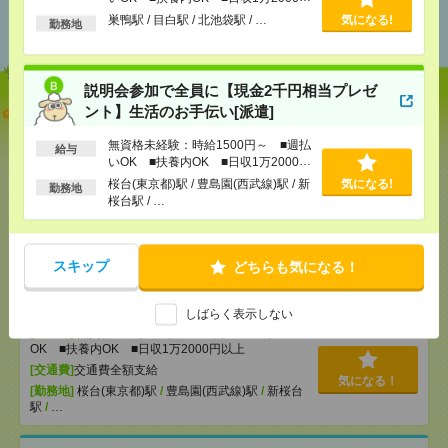
あなたの閲覧履歴からの
以上
巣鴨駅 / 目白駅 / 北池袋駅 / …
気になる!
おすすめ
勤務地
説明会参加で全員に【現金2千円相当プレゼ
【オープニング募集】おばあちゃんのお散歩付き添
ント】生活のお手伝い[派遣]
いも仕事の1つ[派遣]
無資格未経験：時給1500円～ ■週払
給与
いOK ■扶養内OK ■日収1万2000円
[給 与]
無資格未経験：時給1500円～ ■週払い
以上
OK ■扶養内OK ■日収1万2000円以上
桜台(東京都)駅 / 豊島園(西武線)駅 / 新
気になる!
勤務地
桜台駅 / …
[交通費]
交通費全額支給
気になる！
[勤務地]
巣鴨駅
/
目白駅
/
北池袋駅
/
…
スキップ
どちらも気になる！
説明会参加で全員に【現金2千円相当プレゼント】生
活のお手伝い[派遣]
しばらく表示しない
[給 与]
無資格未経験：時給1500円～ ■週払い
OK ■扶養内OK ■日収1万2000円以上
[交通費]
交通費全額支給
気になる！
[勤務地]
桜台(東京都)駅
/
豊島園(西武線)駅
/
新桜台
駅
/
…