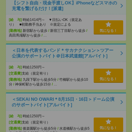
【シフト自由・現金手渡しOK】iPhoneなどスマホの
充電を繋げるだけ！[派遣]
[給 与]
時給1414円～ ▼日払いOK（規定あ
り） ■初勤務手当あり ※規定による
[勤務地]
新宿駅から徒歩
/
新宿三丁目駅から徒歩
/
気になる！
高田馬場駅から徒歩
/
…
＜日本を代表するバンド＊サカナクション＞ツアー
公演のサポートバイト＠日本武道館[アルバイト]
[給 与]
時給1250円～
[交通費]
支給（規定有り）
気になる！
[勤務地]
九段下駅から徒歩5分
/
竹橋駅から徒歩10
分
/
神保町駅から徒歩15分
/
…
＜SEKAI NO OWARI＊8月15日・16日＞ドーム公演
のサポートバイト[アルバイト]
[給 与]
時給1250円～
[交通費]
支給（規定有り）
気になる！
[勤務地]
後楽園駅から徒歩5分
/
水道橋駅から徒歩5