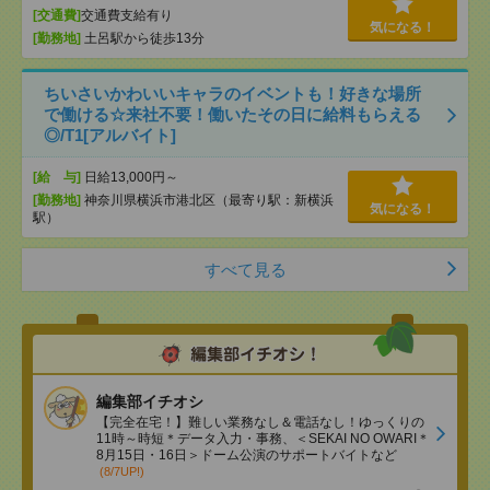
[交通費]
交通費支給有り
気になる！
[勤務地]
土呂駅から徒歩13分
ちいさいかわいいキャラのイベントも！好きな場所
で働ける☆来社不要！働いたその日に給料もらえる
◎/T1[アルバイト]
[給 与]
日給13,000円～
[勤務地]
神奈川県横浜市港北区（最寄り駅：新横浜
気になる！
駅）
すべて見る
編集部イチオシ
【完全在宅！】難しい業務なし＆電話なし！ゆっくりの
11時～時短＊データ入力・事務、＜SEKAI NO OWARI＊
8月15日・16日＞ドーム公演のサポートバイトなど
(8/7UP!)