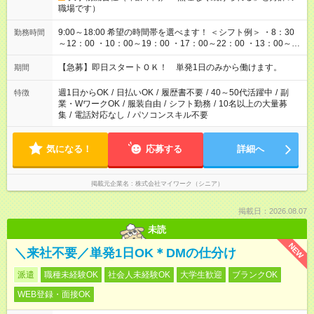
職場です）
9:00～18:00 希望の時間帯を選べます！ ＜シフト例＞ ・8：30
勤務時間
～12：00 ・10：00～19：00 ・17：00～22：00 ・13：00～
22：00 ・22：00～翌6：00 など
【急募】即日スタートＯＫ！ 単発1日のみから働けます。
期間
週1日からOK
/
日払いOK
/
履歴書不要
/
40～50代活躍中
/
副
特徴
業・WワークOK
/
服装自由
/
シフト勤務
/
10名以上の大量募
集
/
電話対応なし
/
パソコンスキル不要
気になる！
応募する
詳細へ
掲載元企業名
株式会社マイワーク（シニア）
掲載日：2026.08.07
未読
NEW
＼来社不要／単発1日OK＊DMの仕分け
派遣
職種未経験OK
社会人未経験OK
大学生歓迎
ブランクOK
WEB登録・面接OK