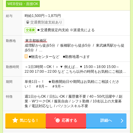
WEB登録・面接OK
時給1,500円～1,875円
給与
交通費別途支給あり
■ 交通費規定内支給 ※派遣先による
交通費
東京都板橋区
勤務地
成増駅から徒歩5分
/
板橋駅から徒歩5分
/
東武練馬駅から徒
歩5分
/
…
■物流センターなど ■勤務地選べます
＜1日3時間～OK！＞ ▼ 例えば… ▼ 15:00～18:00 15:00～
勤務時間
22:00 17:00～22:00 など こちら以外の時間もお気軽にご相談く
ださい！
単発1日～！ ★勤務開始日や期間はお気軽にご相談くださ
期間
い！ ＃8月～ ＃9月～
週1日からOK
/
日払いOK
/
履歴書不要
/
40～50代活躍中
/
副
特徴
業・WワークOK
/
服装自由
/
シフト勤務
/
10名以上の大量募
集
/
電話対応なし
/
パソコンスキル不要
気になる！
応募する
詳細へ