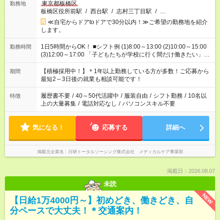
東京都板橋区
勤務地
板橋区役所前駅
/
西台駅
/
志村三丁目駅
/
…
≪自宅からドアtoドアで30分以内！≫ご希望の勤務地を紹介
します。
1日5時間からOK！ ■シフト例 (1)8:00～13:00 (2)10:00～15:00
勤務時間
(3)12:00～17:00 「子どもたちが学校に行く間だけ働きたい」
「余裕を持って夕飯の準備がしたい」 「午前中は働いて、午後
はプライベートの時間にしたい」 など、ご希望を教えてくださ
【積極採用中！】＊1年以上勤務している方が多数！ご応募から
期間
いね。 ※Wワーク希望の方へ 今ご覧のお仕事で希望する勤務時
最短2～3日後の就業も相談可能です！
間と、もう1つのお仕事の勤務時間。 合計で週40時間を超える
場合は応募できません。
履歴書不要
/
40～50代活躍中
/
服装自由
/
シフト勤務
/
10名以
特徴
上の大量募集
/
電話対応なし
/
パソコンスキル不要
気になる！
応募する
詳細へ
掲載元企業名
日研トータルソーシング株式会社 メディカルケア事業部
掲載日：2026.08.07
未読
NEW
【日給1万4000円～】初めどき、働きどき、自
分ペースで大丈夫！＊交通案内！