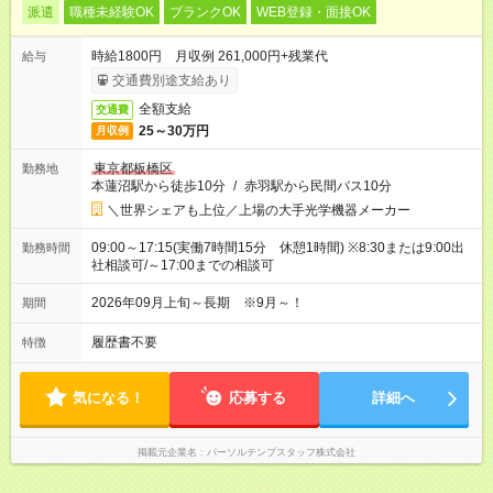
派遣
職種未経験OK
ブランクOK
WEB登録・面接OK
時給1800円 月収例 261,000円+残業代
給与
交通費別途支給あり
全額支給
交通費
25～30万円
月収例
東京都板橋区
勤務地
本蓮沼駅から徒歩10分
/
赤羽駅から民間バス10分
＼世界シェアも上位／上場の大手光学機器メーカー
09:00～17:15(実働7時間15分 休憩1時間) ※8:30または9:00出
勤務時間
社相談可/～17:00までの相談可
2026年09月上旬～長期 ※9月～！
期間
履歴書不要
特徴
気になる！
応募する
詳細へ
掲載元企業名
パーソルテンプスタッフ株式会社