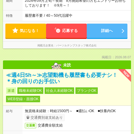
2026年09月上旬～長期 8月開始希望の方もエントリーお待ち
期間
しております！ ※9月～！
履歴書不要
/
40～50代活躍中
特徴
気になる！
応募する
詳細へ
掲載元企業名
パーソルテンプスタッフ株式会社
掲載日：2026.08.07
未読
NEW
≪週4日5h～≫志望動機も履歴書も必要ナシ！
＊身の回りのお手伝い
派遣
職種未経験OK
社会人未経験OK
ブランクOK
WEB登録・面接OK
無資格未経験：時給1500円～ ■週払いOK ■扶養内OK
給与
交通費別途支給あり
交通費全額支給
交通費