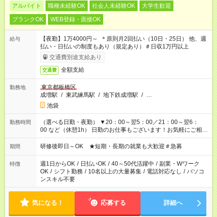
アルバイト
職種未経験OK
社会人未経験OK
大学生歓迎
ブランクOK
WEB登録・面接OK
【夜勤】1万4000円～ ＊原則月2回払い（10日・25日） 他、週
給与
払い・日払いの制度もあり（規定あり）＃日収1万円以上
交通費別途支給あり
全額支給
交通費
東京都板橋区
勤務地
成増駅
/
東武練馬駅
/
地下鉄成増駅
/
…
池袋
（選べる日勤・夜勤） ▼20：00～翌5：00／21：00～翌6：
勤務時間
00 など（休憩1h） 日勤のお仕事もございます！お気軽にご相談
ください！
研修後即日～OK ★短期・長期の就業も大歓迎＃急募
期間
週1日からOK
/
日払いOK
/
40～50代活躍中
/
副業・Wワーク
特徴
OK
/
シフト勤務
/
10名以上の大量募集
/
電話対応なし
/
パソコ
ンスキル不要
気になる！
応募する
詳細へ