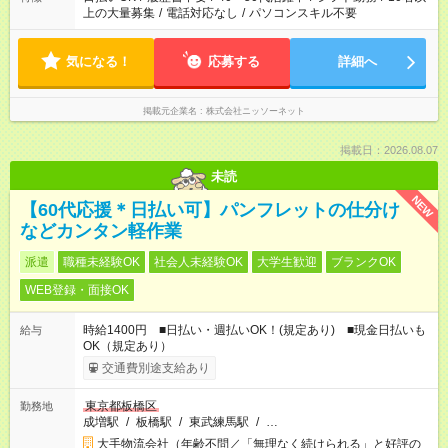
上の大量募集
/
電話対応なし
/
パソコンスキル不要
気になる！
応募する
詳細へ
掲載元企業名
株式会社ニッソーネット
掲載日：2026.08.07
未読
NEW
【60代応援＊日払い可】パンフレットの仕分け
などカンタン軽作業
派遣
職種未経験OK
社会人未経験OK
大学生歓迎
ブランクOK
WEB登録・面接OK
時給1400円 ■日払い・週払いOK！(規定あり) ■現金日払いも
給与
OK（規定あり）
交通費別途支給あり
東京都板橋区
勤務地
成増駅
/
板橋駅
/
東武練馬駅
/
…
大手物流会社（年齢不問／「無理なく続けられる」と好評の