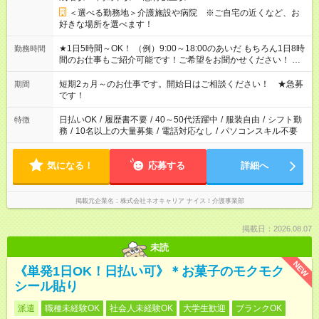
＜選べる勤務地＞介護施設や病院 ※ご自宅の近くなど、お
好きな場所を選べます！
★1日5時間～OK！ （例）9:00～18:00のあいだ もちろん1日8時
勤務時間
間のお仕事もご紹介可能です！ご希望をお聞かせください！ ★
家庭の都合でお休みが必要な場合も遠慮なくご相談ください。
※週最低15時間以上の勤務が必要です
短期2ヵ月～のお仕事です。開始日はご相談ください！ ★急募
期間
です！
日払いOK
/
履歴書不要
/
40～50代活躍中
/
服装自由
/
シフト勤
特徴
務
/
10名以上の大量募集
/
電話対応なし
/
パソコンスキル不要
気になる！
応募する
詳細へ
掲載元企業名
株式会社ネオキャリア ナイス！介護事業部
掲載日：2026.08.07
未読
NEW
《単発1日OK！日払い可》＊お菓子のモクモク
シール貼り
派遣
職種未経験OK
社会人未経験OK
大学生歓迎
ブランクOK