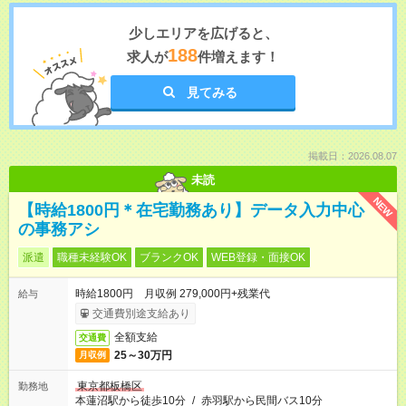
少しエリアを広げると、
188
求人が
件増えます！
見てみる
掲載日：2026.08.07
未読
NEW
【時給1800円＊在宅勤務あり】データ入力中心
の事務アシ
派遣
職種未経験OK
ブランクOK
WEB登録・面接OK
時給1800円 月収例 279,000円+残業代
給与
交通費別途支給あり
全額支給
交通費
25～30万円
月収例
東京都板橋区
勤務地
本蓮沼駅から徒歩10分
/
赤羽駅から民間バス10分