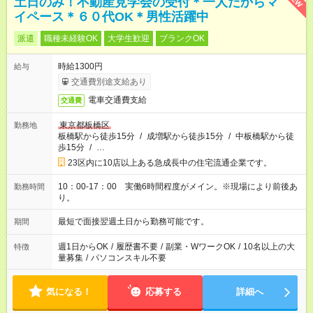
土日のみ！不動産見学会の受付＊一人だからマ
イペース＊６０代OK＊男性活躍中
派遣
職種未経験OK
大学生歓迎
ブランクOK
時給1300円
給与
交通費別途支給あり
電車交通費支給
交通費
東京都板橋区
勤務地
板橋駅から徒歩15分
/
成増駅から徒歩15分
/
中板橋駅から徒
歩15分
/
…
23区内に10店以上ある急成長中の住宅流通企業です。
10：00-17：00 実働6時間程度がメイン。※現場により前後あ
勤務時間
り。
最短で面接翌週土日から勤務可能です。
期間
週1日からOK
/
履歴書不要
/
副業・WワークOK
/
10名以上の大
特徴
量募集
/
パソコンスキル不要
気になる！
応募する
詳細へ