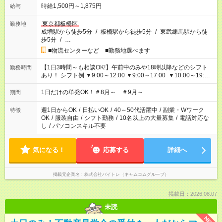
時給1,500円～1,875円
給与
東京都板橋区
勤務地
成増駅から徒歩5分
/
板橋駅から徒歩5分
/
東武練馬駅から徒
歩5分
/
…
■物流センターなど ■勤務地選べます
【1日3時間～も相談OK!】午前中のみや18時以降などのシフト
勤務時間
あり！ シフト例 ▼9:00～12:00 ▼9:00～17:00 ▼10:00～19:00
▼18:00～21:00
1日だけの単発OK！＃8月～ ＃9月～
期間
週1日からOK
/
日払いOK
/
40～50代活躍中
/
副業・Wワーク
特徴
OK
/
服装自由
/
シフト勤務
/
10名以上の大量募集
/
電話対応な
し
/
パソコンスキル不要
気になる！
応募する
詳細へ
掲載元企業名
株式会社バイトレ（キャムコムグループ）
掲載日：2026.08.07
未読
NEW