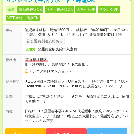
マンションで生活サポート＊時短OK
派遣
職種未経験OK
社会人未経験OK
大学生歓迎
ブランクOK
WEB登録・面接OK
無資格未経験：時給1600円～ 経験者：時給1800円～★日払い
給与
／週払い制度あり（月払いも選べます）※稼働開始時は手続き完
了次第のお支払いとなります。
交通費別途支給あり
交通費全額支給※規定有
交通費
東京都板橋区
勤務地
地下鉄成増駅
/
高島平駅
/
下赤塚駅
/
…
＜シニア向けマンション＞
★1日6時間～の時短シフトOK ★スタート時間選べます！ 7:00～
勤務時間
16:00 9:00～17:00 11:00～19:00 など 残業なし！ ※Wワークの
場合、他のお仕事と合わせ週40時間超の就業はご案内できませ
ん ※法令に基づき、週20時間以上勤務は社会保険への加入対象
開始日はご相談ください！ ★急募 ★職場が気に入れば、長期
期間
となります ※労働者派遣法（日雇い派遣の原則禁止）により、
でも働けます！
短時間・短期間の就業はご案内が難しい場合があります
日払いOK
/
履歴書不要
/
40～50代活躍中
/
副業・WワークOK
/
特徴
服装自由
/
シフト勤務
/
10名以上の大量募集
/
電話対応なし
/
パ
ソコンスキル不要