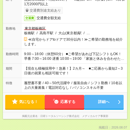
1万2000円以上
交通費別途支給あり
交通費全額支給
交通費
東京都板橋区
勤務地
板橋駅
/
高島平駅
/
大山(東京都)駅
/
…
≪自宅からドアtoドアで30分以内！≫ご希望の勤務地を紹介
します。
9:00～18:00（休憩60分） ■ご希望があれば下記シフトもOK！
勤務時間
早番 7:00～16:00 遅番 10:00～19:00 「家族と休みを合わせた
い」 「余裕を持って夕飯の準備がしたい」 「できれば残業はし
たくない」 など、ご希望を教えてくださいね。 ※Wワーク希望
【現在も積極採用中！急募！】2カ月～ ■ご応募から最短2～3
期間
の方へ 今ご覧のお仕事で希望する勤務時間と、もう1つのお仕事
日後の就業も相談可能です！
の勤務時間。 合計で週40時間を超える場合は応募できません。
履歴書不要
/
40～50代活躍中
/
服装自由
/
シフト勤務
/
10名以
特徴
上の大量募集
/
電話対応なし
/
パソコンスキル不要
気になる！
応募する
詳細へ
掲載元企業名
日研トータルソーシング株式会社 メディカルケア事業部
掲載日：2026.08.07