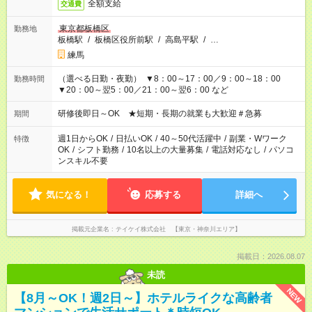
全額支給
交通費
東京都板橋区
勤務地
板橋駅
/
板橋区役所前駅
/
高島平駅
/
…
練馬
（選べる日勤・夜勤） ▼8：00～17：00／9：00～18：00
勤務時間
▼20：00～翌5：00／21：00～翌6：00 など
研修後即日～OK ★短期・長期の就業も大歓迎＃急募
期間
週1日からOK
/
日払いOK
/
40～50代活躍中
/
副業・Wワーク
特徴
OK
/
シフト勤務
/
10名以上の大量募集
/
電話対応なし
/
パソコ
ンスキル不要
気になる！
応募する
詳細へ
掲載元企業名
テイケイ株式会社 【東京・神奈川エリア】
掲載日：2026.08.07
未読
NEW
【8月～OK！週2日～】ホテルライクな高齢者