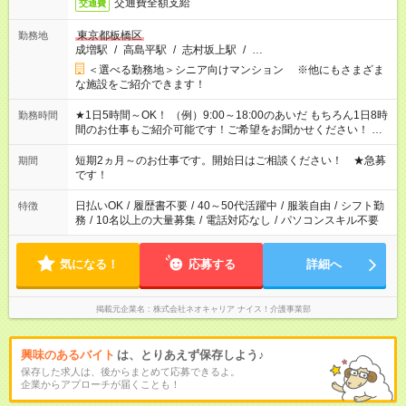
交通費全額支給
交通費
東京都板橋区
勤務地
成増駅
/
高島平駅
/
志村坂上駅
/
…
＜選べる勤務地＞シニア向けマンション ※他にもさまざま
な施設をご紹介できます！
★1日5時間～OK！ （例）9:00～18:00のあいだ もちろん1日8時
勤務時間
間のお仕事もご紹介可能です！ご希望をお聞かせください！ ★
家庭の都合でお休みが必要な場合も遠慮なくご相談ください。
※週最低15時間以上の勤務が必要です
短期2ヵ月～のお仕事です。開始日はご相談ください！ ★急募
期間
です！
日払いOK
/
履歴書不要
/
40～50代活躍中
/
服装自由
/
シフト勤
特徴
務
/
10名以上の大量募集
/
電話対応なし
/
パソコンスキル不要
気になる！
応募する
詳細へ
掲載元企業名
株式会社ネオキャリア ナイス！介護事業部
興味のあるバイト
は、とりあえず保存しよう♪
保存した求人は、後からまとめて応募できるよ。
企業からアプローチが届くことも！