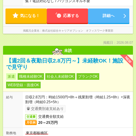
集
/
電話対応なし
/
パソコンスキル不要
気になる！
応募する
詳細へ
掲載元企業名
株式会社綜合キャリアオプション オフィスワーク事業部
掲載日：2026.08.07
未読
NEW
【週2回＆夜勤日収2.8万円～】未経験OK！施設
で見守り
派遣
職種未経験OK
社会人未経験OK
ブランクOK
WEB登録・面接OK
日収2.8万円：時給1500円×8h＋残業割増（時給1.25×8h）+深夜
給与
割増（時給0.25×5h）
交通費別途支給あり
交通費全額支給
交通費
20～25万円
月収例
東京都板橋区
勤務地