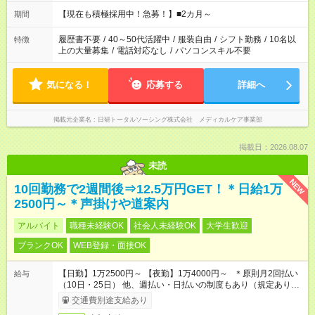
19:00（休憩60分） ※Wワーク希望の方へ 今ご覧のお仕事で希
望する勤務時間と、もう1つのお仕事の勤務時間の合計が 週40
【現在も積極採用中！急募！】■2カ月～
期間
時間を超えなければOKです。
履歴書不要
/
40～50代活躍中
/
服装自由
/
シフト勤務
/
10名以
特徴
上の大量募集
/
電話対応なし
/
パソコンスキル不要
気になる！
応募する
詳細へ
掲載元企業名
日研トータルソーシング株式会社 メディカルケア事業部
掲載日：2026.08.07
未読
NEW
10回勤務で2週間後⇒12.5万円GET！＊日給1万
2500円～＊声掛けや道案内
アルバイト
職種未経験OK
社会人未経験OK
大学生歓迎
ブランクOK
WEB登録・面接OK
【日勤】1万2500円～ 【夜勤】1万4000円～ ＊原則月2回払い
給与
（10日・25日） 他、週払い・日払いの制度もあり（規定あり）
＃日収1万円以上
交通費別途支給あり