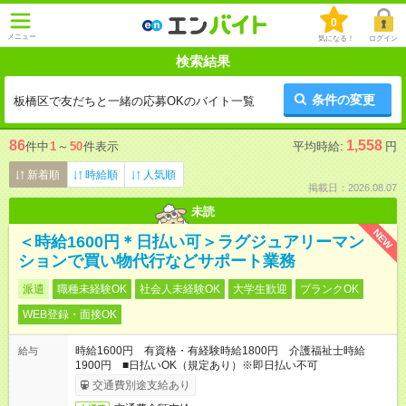
0
メニュー
気になる！
ログイン
検索結果
条件の変更
板橋区で友だちと一緒の応募OKのバイト一覧
86
1,558
件中
1
～
50
件表示
平均時給:
円
新着順
時給順
人気順
掲載日：2026.08.07
未読
NEW
＜時給1600円＊日払い可＞ラグジュアリーマン
ションで買い物代行などサポート業務
派遣
職種未経験OK
社会人未経験OK
大学生歓迎
ブランクOK
WEB登録・面接OK
時給1600円 有資格・有経験時給1800円 介護福祉士時給
給与
1900円 ■日払いOK（規定あり）※即日払い不可
交通費別途支給あり