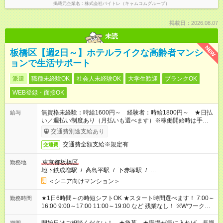
掲載元企業名
株式会社バイトレ（キャムコムグループ）
掲載日：2026.08.07
未読
NEW
板橋区【週2日～】ホテルライクな高齢者マンシ
ョンで生活サポート
派遣
職種未経験OK
社会人未経験OK
大学生歓迎
ブランクOK
WEB登録・面接OK
無資格未経験：時給1600円～ 経験者：時給1800円～ ★日払
給与
い／週払い制度あり（月払いも選べます）※稼働開始時は手続き
完了次第のお支払いとなります。
交通費別途支給あり
交通費全額支給※規定有
交通費
東京都板橋区
勤務地
地下鉄成増駅
/
高島平駅
/
下赤塚駅
/
…
＜シニア向けマンション＞
★1日6時間～の時短シフトOK ★スタート時間選べます！ 7:00～
勤務時間
16:00 9:00～17:00 11:00～19:00 など 残業なし！ ※Wワークの
場合、他のお仕事と合わせ週40時間超の就業はご案内できませ
ん ※法令に基づき、週20時間以上勤務は社会保険への加入対象