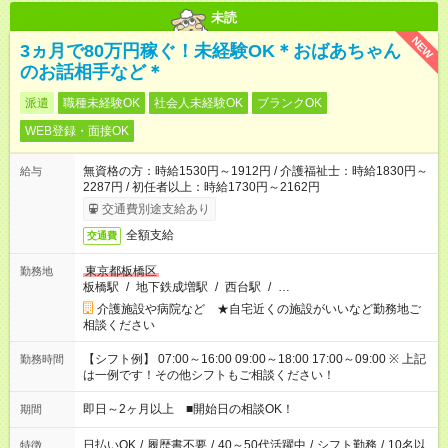
未読
NEW
3ヵ月で80万円稼ぐ！未経験OK＊おばあちゃん
のお話相手など＊
派遣
職種未経験OK
社会人未経験OK
ブランクOK
WEB登録・面接OK
無資格の方：時給1530円～1912円 / 介護福祉士：時給1830円～
給与
2287円 / 初任者以上：時給1730円～2162円
交通費別途支給あり
全額支給
交通費
東京都板橋区
勤務地
板橋駅
/
地下鉄成増駅
/
西台駅
/
…
介護施設や病院など ★自宅近くの施設がいいなど勤務地ご
相談ください
【シフト例】 07:00～16:00 09:00～18:00 17:00～09:00 ※ 上記
勤務時間
は一例です！その他シフトもご相談ください！
即日～2ヶ月以上 ■開始日の相談OK！
期間
日払いOK
/
履歴書不要
/
40～50代活躍中
/
シフト勤務
/
10名以
特徴