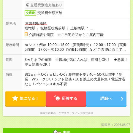
交通費別途支給あり
交通費全額支給
交通費
東京都板橋区
勤務地
成増駅
/
板橋区役所前駅
/
上板橋駅
/
…
介護施設や病院 ※ご自宅近辺からご案内可能
≪シフト例≫ 10:00～15:00（実働5時間） 12:00～17:00（実働
勤務時間
5時間） 17:00～翌10:00（実働15時間）など ご希望に応じて、
働く時間は調整できます！ お気軽に担当へ相談ください！
3ヵ月までの短期 ※職場が気に入れば、長期もOK！ ★急募！
期間
即日勤務もOK！
週1日からOK
/
日払いOK
/
履歴書不要
/
40～50代活躍中
/
副
特徴
業・WワークOK
/
シフト勤務
/
10名以上の大量募集
/
電話対応
なし
/
パソコンスキル不要
気になる！
応募する
詳細へ
掲載元企業名
ケアスタッフィング株式会社
掲載日：2026.08.07
未読