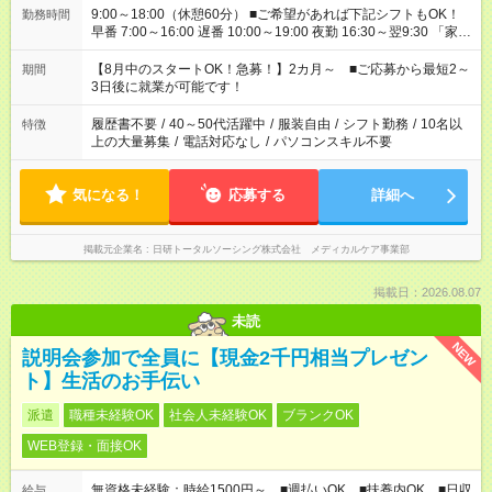
9:00～18:00（休憩60分） ■ご希望があれば下記シフトもOK！
勤務時間
早番 7:00～16:00 遅番 10:00～19:00 夜勤 16:30～翌9:30 「家族
と休みを合わせたい」 「余裕を持って夕飯の準備がしたい」
「できれば残業はしたくない」 など、ご希望を教えてください
【8月中のスタートOK！急募！】2カ月～ ■ご応募から最短2～
期間
ね。 ※Wワーク希望の方へ 今ご覧のお仕事で希望する勤務時間
3日後に就業が可能です！
と、もう1つのお仕事の勤務時間。 合計で週40時間を超える場
合は応募できません。
履歴書不要
/
40～50代活躍中
/
服装自由
/
シフト勤務
/
10名以
特徴
上の大量募集
/
電話対応なし
/
パソコンスキル不要
気になる！
応募する
詳細へ
掲載元企業名
日研トータルソーシング株式会社 メディカルケア事業部
掲載日：2026.08.07
未読
NEW
説明会参加で全員に【現金2千円相当プレゼン
ト】生活のお手伝い
派遣
職種未経験OK
社会人未経験OK
ブランクOK
WEB登録・面接OK
無資格未経験：時給1500円～ ■週払いOK ■扶養内OK ■日収
給与