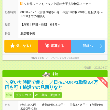
＼世界シェアも上位／上場の大手光学機器メーカー
08:30～17:15(実働7時間45分 休憩1時間) ※9時出社相談可/～
勤務時間
17:00までの相談可
【急募】即日～長期 ※8月～！
期間
履歴書不要
特徴
気になる！
応募する
詳細へ
掲載元企業名
パーソルテンプスタッフ株式会社
掲載日：2026.08.07
未読
NEW
＼空いた時間で働く！／日払いOK×1勤務3.4万
円も可！施設での見回りなど
派遣
ブランクOK
WEB登録・面接OK
時給1900円～ 夜勤時給2310円～ 日収3.4万円～（夜勤時給
給与
2310円×15h）