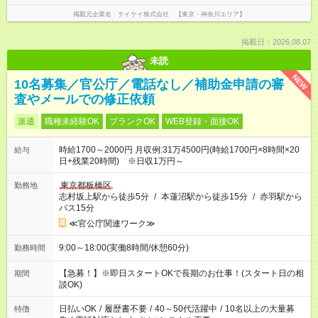
掲載元企業名
テイケイ株式会社 【東京・神奈川エリア】
掲載日：2026.08.07
未読
NEW
10名募集／官公庁／電話なし／補助金申請の審
査やメールでの修正依頼
派遣
職種未経験OK
ブランクOK
WEB登録・面接OK
時給1700～2000円 月収例:31万4500円(時給1700円×8時間×20
給与
日+残業20時間) ※日収1万円～
東京都板橋区
勤務地
志村坂上駅から徒歩5分
/
本蓮沼駅から徒歩15分
/
赤羽駅から
バス15分
≪官公庁関連ワーク≫
9:00～18:00(実働8時間/休憩60分)
勤務時間
【急募！】※即日スタートOKで長期のお仕事！(スタート日の相
期間
談OK)
日払いOK
/
履歴書不要
/
40～50代活躍中
/
10名以上の大量募
特徴