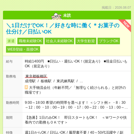
掲載日：2026.08.07
未読
NEW
＼1日だけでOK！／好きな時に働く＊お菓子の
仕分け／日払いOK
派遣
職種未経験OK
社会人未経験OK
大学生歓迎
ブランクOK
WEB登録・面接OK
時給1400円 ■日払い・週払いOK！(規定あり) ■現金日払いも
給与
OK（規定あり）
東京都板橋区
勤務地
成増駅
/
板橋駅
/
東武練馬駅
/
…
大手物流会社（年齢不問／「無理なく続けられる」と好評の
職場です）
9:00～18:00 希望の時間帯を選べます！ ＜シフト例＞ ・8：30
勤務時間
～12：00 ・10：00～19：00 ・17：00～22：00 ・13：00～
22：00 ・22：00～翌6：00 など
【急募】1日のみOK！ 即日スタートもOK！ ＜Ｗワークや扶
期間
養内での勤務もＯＫです＞
週1日からOK
/
日払いOK
/
履歴書不要
/
40～50代活躍中
/
副
特徴