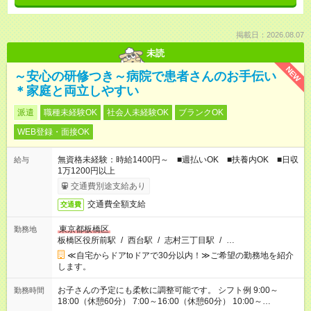
掲載日：2026.08.07
未読
NEW
～安心の研修つき～病院で患者さんのお手伝い
＊家庭と両立しやすい
派遣
職種未経験OK
社会人未経験OK
ブランクOK
WEB登録・面接OK
無資格未経験：時給1400円～ ■週払いOK ■扶養内OK ■日収
給与
1万1200円以上
交通費別途支給あり
交通費全額支給
交通費
東京都板橋区
勤務地
板橋区役所前駅
/
西台駅
/
志村三丁目駅
/
…
≪自宅からドアtoドアで30分以内！≫ご希望の勤務地を紹介
します。
お子さんの予定にも柔軟に調整可能です。 シフト例 9:00～
勤務時間
18:00（休憩60分） 7:00～16:00（休憩60分） 10:00～