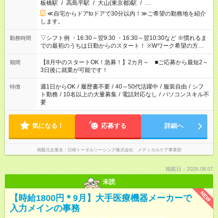
板橋駅
/
高島平駅
/
大山(東京都)駅
/
…
≪自宅からドアtoドアで30分以内！≫ご希望の勤務地を紹介
します。
▽シフト例 ・16:30～翌9:30 ・16:30～翌10:30など ※慣れるま
勤務時間
での最初のうちは日勤からのスタート！ ※Wワーク希望の方へ
今ご覧のお仕事で希望する勤務時間と、もう1つのお仕事の勤務
時間。 合計で週40時間を超える場合は応募できません。
【8月中のスタートOK！急募！】2カ月～ ■ご応募から最短2～
期間
3日後に就業が可能です！
週1日からOK
/
履歴書不要
/
40～50代活躍中
/
服装自由
/
シフ
特徴
ト勤務
/
10名以上の大量募集
/
電話対応なし
/
パソコンスキル不
要
気になる！
応募する
詳細へ
掲載元企業名
日研トータルソーシング株式会社 メディカルケア事業部
掲載日：2026.08.07
未読
NEW
【時給1800円＊9月】大手医療機器メーカーで
入力メインの事務