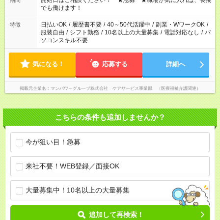
開始日はご相談ください！ ★急募 ★職場が気に入れば、長期
期間
となります ※労働者派遣法（日雇い派遣の原則禁止）により、
でも働けます！
短時間・短期間の就業はご案内が難しい場合があります
日払いOK
/
履歴書不要
/
40～50代活躍中
/
副業・WワークOK
/
特徴
服装自由
/
シフト勤務
/
10名以上の大量募集
/
電話対応なし
/
パ
ソコンスキル不要
気になる！
応募する
詳細へ
掲載元企業名
マンパワーグループ株式会社 ケアサービス事業部 （医療福祉介護関連）
こちらの条件も追加しませんか？
今が狙い目！急募
来社不要！WEB登録／面接OK
大量募集中！10名以上の大量募集
追加して再検索！