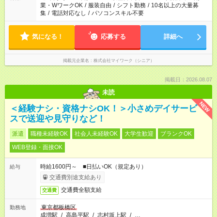
業・WワークOK
/
服装自由
/
シフト勤務
/
10名以上の大量募
集
/
電話対応なし
/
パソコンスキル不要
気になる！
応募する
詳細へ
掲載元企業名
株式会社マイワーク（シニア）
掲載日：2026.08.07
未読
NEW
＜経験ナシ・資格ナシOK！＞小さめデイサービ
スで送迎や見守りなど！
派遣
職種未経験OK
社会人未経験OK
大学生歓迎
ブランクOK
WEB登録・面接OK
時給1600円～ ■日払いOK（規定あり）
給与
交通費別途支給あり
交通費全額支給
交通費
東京都板橋区
勤務地
成増駅
/
高島平駅
/
志村坂上駅
/
…