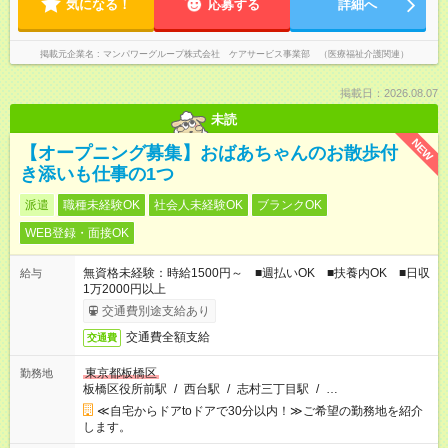
気になる！
応募する
詳細へ
掲載元企業名
マンパワーグループ株式会社 ケアサービス事業部 （医療福祉介護関連）
掲載日：2026.08.07
未読
NEW
【オープニング募集】おばあちゃんのお散歩付
き添いも仕事の1つ
派遣
職種未経験OK
社会人未経験OK
ブランクOK
WEB登録・面接OK
無資格未経験：時給1500円～ ■週払いOK ■扶養内OK ■日収
給与
1万2000円以上
交通費別途支給あり
交通費全額支給
交通費
東京都板橋区
勤務地
板橋区役所前駅
/
西台駅
/
志村三丁目駅
/
…
≪自宅からドアtoドアで30分以内！≫ご希望の勤務地を紹介
します。