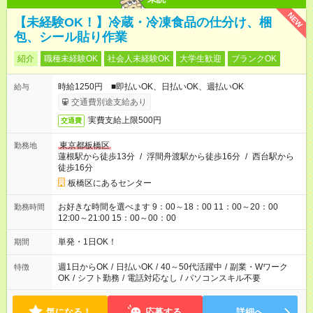
NEW
【未経験OK！】冷蔵・冷凍食品の仕分け、梱
包、シール貼り作業
紹介
職種未経験OK
社会人未経験OK
大学生歓迎
ブランクOK
時給1250円 ■即払いOK、日払いOK、週払いOK
給与
交通費別途支給あり
実費支給上限500円
交通費
東京都板橋区
勤務地
蓮根駅から徒歩13分
/
浮間舟渡駅から徒歩16分
/
西台駅から
徒歩16分
板橋区にあるセンター
お好きな時間を選べます 9：00～18：00 11：00～20：00
勤務時間
12:00～21:00 15：00～00：00
単発・1日OK！
期間
週1日からOK
/
日払いOK
/
40～50代活躍中
/
副業・Wワーク
特徴
OK
/
シフト勤務
/
電話対応なし
/
パソコンスキル不要
気になる！
応募する
詳細へ