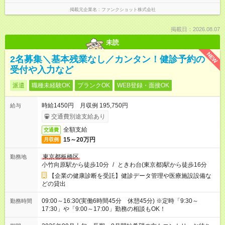
掲載元企業名
ファンクショット株式会社
掲載日：2026.08.07
未読
NEW
2名募集＼基本残業なし／カンタン！健診予約の
受付や入力など
派遣
職種未経験OK
ブランクOK
WEB登録・面接OK
時給1450円 月収例 195,750円
給与
交通費別途支給あり
全額支給
交通費
15～20万円
月収例
東京都板橋区
勤務地
小竹向原駅から徒歩10分
/
ときわ台(東京都)駅から徒歩16分
【企業の健康診断を受託】健診データ管理や医療施設設備な
どの貸出
09:00～16:30(実働6時間45分 休憩45分) ※定時「9:30～
勤務時間
17:30」や「9:00～17:00」勤務の相談もOK！