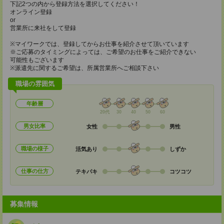
下記2つの内から登録方法を選択してください！
オンライン登録
or
営業所に来社をして登録
※マイワークでは、登録してからお仕事を紹介させて頂いています
※ご応募のタイミングによっては、ご希望のお仕事をご紹介できない
可能性もございます
※派遣先に関するご希望は、所属営業所へご相談下さい
職場の雰囲気
年齢層
20代
30
40
50
60
男女比率
女性
男性
職場の様子
活気あり
しずか
仕事の仕方
テキパキ
コツコツ
募集情報