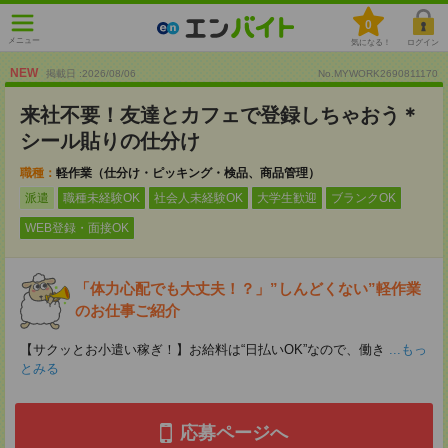
0
メニュー
気になる！
ログイン
NEW
掲載日 :2026
/
08
/
06
No.MYWORK2690811170
来社不要！友達とカフェで登録しちゃおう＊
シール貼りの仕分け
職種：
軽作業（仕分け・ピッキング・検品、商品管理）
派遣
職種未経験OK
社会人未経験OK
大学生歓迎
ブランクOK
WEB登録・面接OK
「体力心配でも大丈夫！？」”しんどくない”軽作業
のお仕事ご紹介
【サクッとお小遣い稼ぎ！】お給料は“日払いOK”なので、働き
...もっ
とみる
応募ページへ