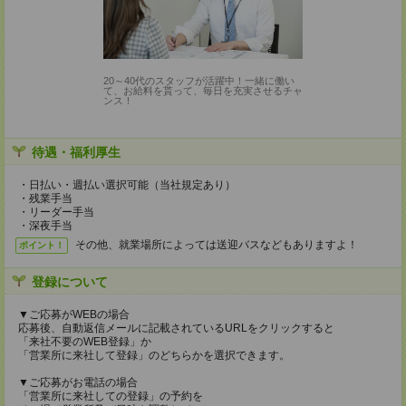
20～40代のスタッフが活躍中！一緒に働い
て、お給料を貰って、毎日を充実させるチャ
ンス！
待遇・福利厚生
・日払い・週払い選択可能（当社規定あり）
・残業手当
・リーダー手当
・深夜手当
その他、就業場所によっては送迎バスなどもありますよ！
ポイント！
登録について
▼ご応募がWEBの場合
応募後、自動返信メールに記載されているURLをクリックすると
「来社不要のWEB登録」か
「営業所に来社して登録」のどちらかを選択できます。
▼ご応募がお電話の場合
「営業所に来社しての登録」の予約を