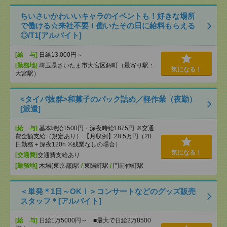
ちいさいかわいいキャラのイベントも！好きな場所
で働ける☆来社不要！働いたその日に給料もらえる
◎/T1[アルバイト]
[給 与]
日給13,000円～
[勤務地]
埼玉県さいたま市大宮区錦町（最寄り駅：
気になる！
大宮駅）
<タイパ抜群>和菓子のパック詰め／軽作業（夜勤）
[派遣]
[給 与]
基本時給1500円・深夜時給1875円 ※交通
費全額支給（規定あり） 【月収例】28.5万円（20
日勤務＋深夜120h ※残業なしの場合）
気になる！
[交通費]
交通費支給あり
[勤務地]
木場(東京都)駅
/
東陽町駅
/
門前仲町駅
＜単発＊1日～OK！＞コンサートなどのグッズ販売
スタッフ＊[アルバイト]
[給 与]
日給1万5000円～ ■最大で日給2万8500