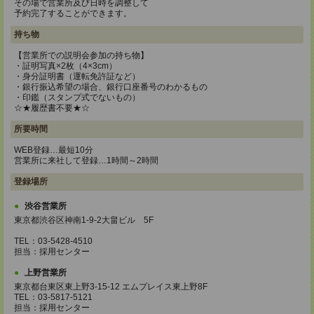
その場で営業所及び日時を調整して
予約完了することができます。
持ち物
【営業所での説明会参加の持ち物】
・証明写真×2枚（4×3cm）
・身分証明書（運転免許証など）
・銀行振込希望の場合、銀行口座番号のわかるもの
・印鑑（スタンプ式でないもの）
☆★履歴書不要★☆
所要時間
WEB登録…最短10分
営業所に来社して登録…1時間～2時間
登録場所
渋谷営業所
東京都渋谷区神南1-9-2大畠ビル 5F
TEL：03-5428-4510
担当：採用センター
上野営業所
東京都台東区東上野3-15-12 エムプレイス東上野8F
TEL：03-5817-5121
担当：採用センター