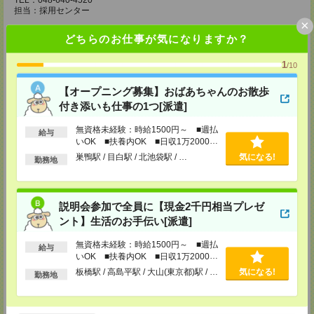
TEL：048-640-4520
担当：採用センター
×
東松山営業所
どちらのお仕事が気になりますか？
埼玉県松山市箭弓町1-6-1 ZONA1 3F
※川越営業所もあり…埼玉県川越市脇田本町11-1 川越シティービル6F
1
/10
TEL：0493-21-4510
担当：採用センター
【オープニング募集】おばあちゃんのお散歩
付き添いも仕事の1つ[派遣]
越谷営業所
埼玉県越谷市南越谷1-16-8 イーストサンビル5 5F
無資格未経験：時給1500円～ ■週払
給与
TEL：048-990-4510
いOK ■扶養内OK ■日収1万2000円
担当：採用センター
以上
巣鴨駅 / 目白駅 / 北池袋駅 / …
気になる!
勤務地
錦糸町営業所
東京都墨田区江東橋４－１９－３ 錦糸町ミハマビル 3階
TEL：03-5669-4522
担当：採用センター
説明会参加で全員に【現金2千円相当プレゼ
ント】生活のお手伝い[派遣]
新宿営業所
〒160－0023
無資格未経験：時給1500円～ ■週払
新宿区西新宿1-8-1
給与
新宿ビルディング5Ｆ
いOK ■扶養内OK ■日収1万2000円
TEL：03-6911-4510
以上
板橋駅 / 高島平駅 / 大山(東京都)駅 / …
気になる!
勤務地
担当：採用センター
立川営業所
東京都立川市曙町2-31-15 日住金立川ビル3F