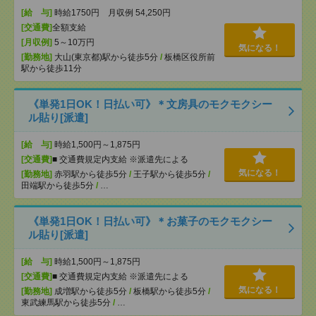
[給 与]
時給1750円 月収例 54,250円
[交通費]
全額支給
[月収例]
5～10万円
気になる！
[勤務地]
大山(東京都)駅から徒歩5分
/
板橋区役所前
駅から徒歩11分
《単発1日OK！日払い可》＊文房具のモクモクシー
ル貼り[派遣]
[給 与]
時給1,500円～1,875円
[交通費]
■ 交通費規定内支給 ※派遣先による
気になる！
[勤務地]
赤羽駅から徒歩5分
/
王子駅から徒歩5分
/
田端駅から徒歩5分
/
…
《単発1日OK！日払い可》＊お菓子のモクモクシー
ル貼り[派遣]
[給 与]
時給1,500円～1,875円
[交通費]
■ 交通費規定内支給 ※派遣先による
気になる！
[勤務地]
成増駅から徒歩5分
/
板橋駅から徒歩5分
/
東武練馬駅から徒歩5分
/
…