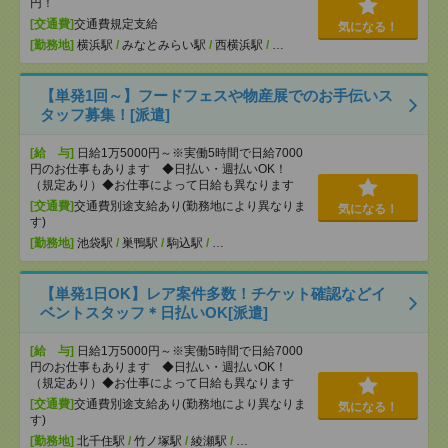
円！
[交通費]
交通費規定支給
気になる！
[勤務地]
横浜駅
/
みなとみらい駅
/
西横浜駅
/
…
【単発1回～】フードフェスや物産展でのお手伝いス
タッフ募集！[派遣]
[給 与]
日給1万5000円～※実働5時間で日給7000
円のお仕事もあります ◆日払い・週払いOK！
（規定あり）◆お仕事によって日給も異なります
[交通費]
交通費別途支給あり(勤務地により異なりま
気になる！
す)
[勤務地]
池袋駅
/
巣鴨駅
/
駒込駅
/
…
【単発1日OK】レア案件多数！チケット確認などイ
ベントスタッフ＊日払いOK[派遣]
[給 与]
日給1万5000円～※実働5時間で日給7000
円のお仕事もあります ◆日払い・週払いOK！
（規定あり）◆お仕事によって日給も異なります
[交通費]
交通費別途支給あり(勤務地により異なりま
気になる！
す)
[勤務地]
北千住駅
/
竹ノ塚駅
/
綾瀬駅
/
…