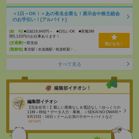
＜1日～OK！＞あの有名企業も！展示会や株主総会
のお手伝い！[アルバイト]
[給 与]
■日給16,840円～ ■日払いOK ■実働3時
間5,120円のお仕事あります！
[交通費]
一部支給
気になる！
[勤務地]
東京駅
/
水道橋駅
/
有楽町駅
/
…
すべて見る
編集部イチオシ
【完全在宅！】難しい業務なし＆電話なし！ゆっくりの
11時～時短＊データ入力・事務、＜SEKAI NO OWARI＊
8月15日・16日＞ドーム公演のサポートバイトなど
(8/7UP!)