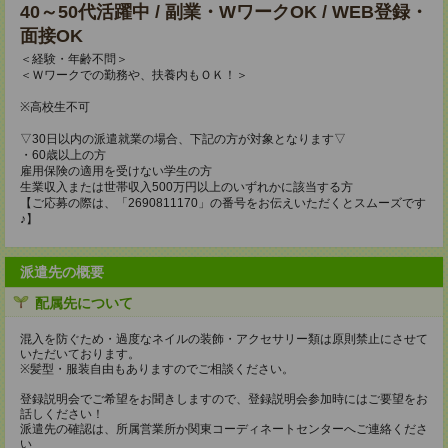
40～50代活躍中 / 副業・WワークOK / WEB登録・
面接OK
＜経験・年齢不問＞
＜Ｗワークでの勤務や、扶養内もＯＫ！＞
※高校生不可
▽30日以内の派遣就業の場合、下記の方が対象となります▽
・60歳以上の方
雇用保険の適用を受けない学生の方
生業収入または世帯収入500万円以上のいずれかに該当する方
【ご応募の際は、「2690811170」の番号をお伝えいただくとスムーズです
♪】
派遣先の概要
配属先について
混入を防ぐため・過度なネイルの装飾・アクセサリー類は原則禁止にさせて
いただいております。
※髪型・服装自由もありますのでご相談ください。
登録説明会でご希望をお聞きしますので、登録説明会参加時にはご要望をお
話しください！
派遣先の確認は、所属営業所か関東コーディネートセンターへご連絡くださ
い