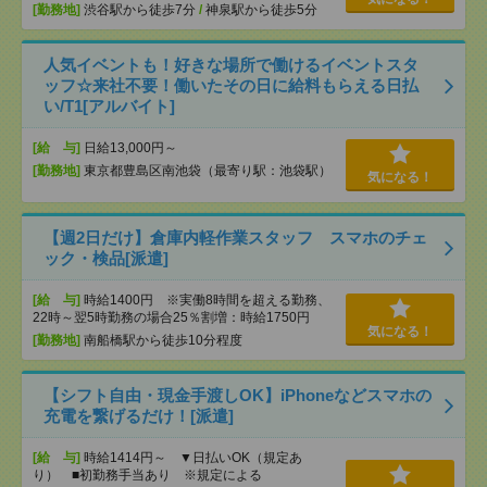
[勤務地]
渋谷駅から徒歩7分
/
神泉駅から徒歩5分
人気イベントも！好きな場所で働けるイベントスタ
ッフ☆来社不要！働いたその日に給料もらえる日払
い/T1[アルバイト]
[給 与]
日給13,000円～
[勤務地]
東京都豊島区南池袋（最寄り駅：池袋駅）
気になる！
【週2日だけ】倉庫内軽作業スタッフ スマホのチェ
ック・検品[派遣]
[給 与]
時給1400円 ※実働8時間を超える勤務、
22時～翌5時勤務の場合25％割増：時給1750円
気になる！
[勤務地]
南船橋駅から徒歩10分程度
【シフト自由・現金手渡しOK】iPhoneなどスマホの
充電を繋げるだけ！[派遣]
[給 与]
時給1414円～ ▼日払いOK（規定あ
り） ■初勤務手当あり ※規定による