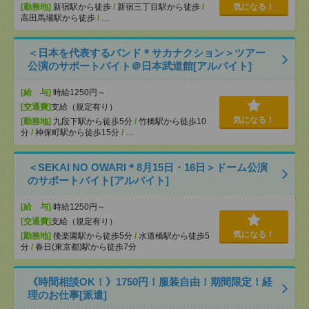
[勤務地]
新宿駅から徒歩
/
新宿三丁目駅から徒歩
/
気になる！
高田馬場駅から徒歩
/
…
＜日本を代表するバンド＊サカナクション＞ツアー
公演のサポートバイト＠日本武道館[アルバイト]
[給 与]
時給1250円～
[交通費]
支給（規定有り）
気になる！
[勤務地]
九段下駅から徒歩5分
/
竹橋駅から徒歩10
分
/
神保町駅から徒歩15分
/
…
＜SEKAI NO OWARI＊8月15日・16日＞ドーム公演
のサポートバイト[アルバイト]
[給 与]
時給1250円～
[交通費]
支給（規定有り）
気になる！
[勤務地]
後楽園駅から徒歩5分
/
水道橋駅から徒歩5
分
/
春日(東京都)駅から徒歩7分
《時間相談OK！》1750円！服装自由！期間限定！経
理のお仕事[派遣]