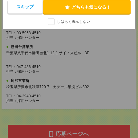
TEL：042-540-7331
スキップ
どちらも気になる！
担当：採用センター
池袋営業所
しばらく表示しない
東京都豊島区南池袋2-27-16 近藤ビル4F
TEL：03-5958-4510
担当：採用センター
勝田台営業所
千葉県八千代市勝田台北1-12-1 サイノスビル 3F
TEL：047-486-4510
担当：採用センター
所沢営業所
埼玉県所沢市北秋津720-7 カデール細渕ビル302
TEL：04-2940-4510
担当：採用センター
応募ページへ