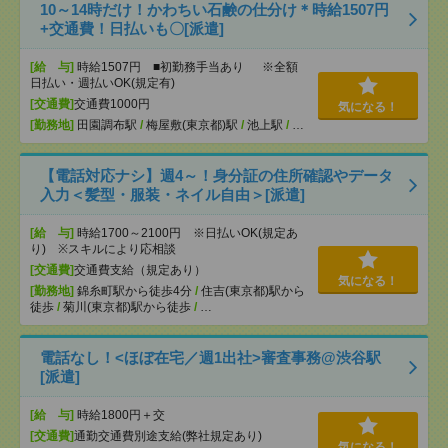
10～14時だけ！かわちい石鹸の仕分け＊時給1507円
+交通費！日払いも〇[派遣]
[給 与]
時給1507円 ■初勤務手当あり ※全額
日払い・週払いOK(規定有)
[交通費]
交通費1000円
気になる！
[勤務地]
田園調布駅
/
梅屋敷(東京都)駅
/
池上駅
/
…
【電話対応ナシ】週4～！身分証の住所確認やデータ
入力＜髪型・服装・ネイル自由＞[派遣]
[給 与]
時給1700～2100円 ※日払いOK(規定あ
り) ※スキルにより応相談
[交通費]
交通費支給（規定あり）
気になる！
[勤務地]
錦糸町駅から徒歩4分
/
住吉(東京都)駅から
徒歩
/
菊川(東京都)駅から徒歩
/
…
電話なし！<ほぼ在宅／週1出社>審査事務@渋谷駅
[派遣]
[給 与]
時給1800円＋交
[交通費]
通勤交通費別途支給(弊社規定あり)
気になる！