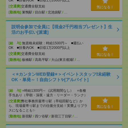
OK ■扶養内OK ■日収1万2000円以上
[交通費]
交通費全額支給
気になる！
[勤務地]
巣鴨駅
/
目白駅
/
北池袋駅
/
…
説明会参加で全員に【現金2千円相当プレゼント】生
活のお手伝い[派遣]
[給 与]
無資格未経験：時給1500円～ ■週払い
OK ■扶養内OK ■日収1万2000円以上
[交通費]
交通費全額支給
気になる！
[勤務地]
板橋駅
/
高島平駅
/
大山(東京都)駅
/
…
＜⭐カンタンWEB登録⭐＞イベントスタッフ❗未経験
OK・単発～！自由シフト✨[アルバイト]
[給 与]
⭐時給1300円～（試用期間なし） ⭐各種
手当あり（早朝・深夜・遠方・リーダー・ランク）
[交通費]
弊社事務所最寄り駅（早稲田駅など）か
ら、現場最寄り駅までの往復分支給！実費よりプラ
気になる！
スになることも✨
[勤務地]
新宿駅
/
四ツ谷駅
/
新宿三丁目駅
/
…