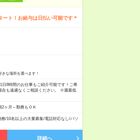
タート！お給与は日払い可能です＊
好きな場所を選べます！
ちろん1日8時間のお仕事もご紹介可能です！ご希
場合も遠慮なくご相談ください。 ※週最低
期2ヶ月～勤務もＯＫ
勤務
/
10名以上の大量募集
/
電話対応なし
/
パソ
詳細へ