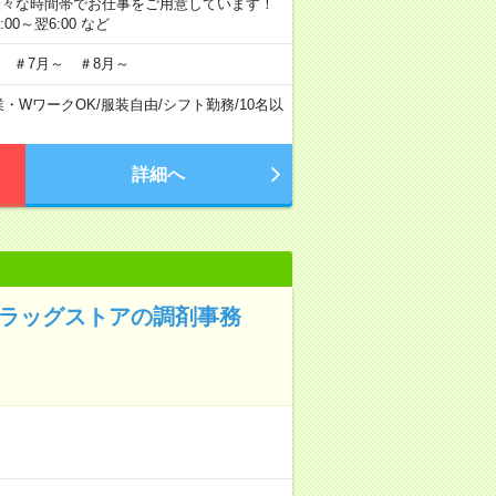
にも様々な時間帯でお仕事をご用意しています！
2:00～翌6:00 など
 ＃7月～ ＃8月～
業・WワークOK
/
服装自由
/
シフト勤務
/
10名以
詳細へ
ドラッグストアの調剤事務