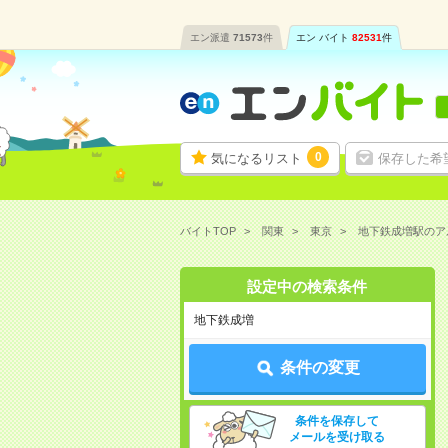
エン派遣
71573
件
エン バイト
82531
件
0
気になるリスト
保存した希
バイトTOP
関東
東京
地下鉄成増駅のア
設定中の検索条件
地下鉄成増
条件の変更
条件を保存して
メールを受け取る