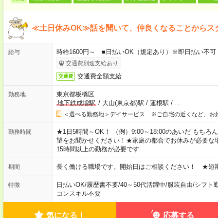
≪土日休みOK≫話を聞いて、仲良くなることからス
時給1600円～ ■日払いOK（規定あり）※即日払い不可
給与
交通費別途支給あり
交通費全額支給
交通費
東京都板橋区
勤務地
地下鉄成増駅
/
大山(東京都)駅
/
蓮根駅
/
…
＜選べる勤務地＞デイサービス ※ご自宅の近くなど、お
★1日5時間～OK！ （例）9:00～18:00のあいだ も
勤務時間
望をお聞かせください！★家庭の都合でお休みが必要な
15時間以上の勤務が必要です
長く働ける職場です。開始日はご相談ください！ ★短
期間
日払いOK
/
履歴書不要
/
40～50代活躍中
/
服装自由
/
シフト
特徴
コンスキル不要
気になる！
応募する