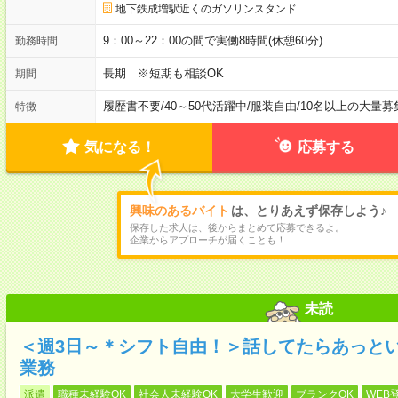
地下鉄成増駅近くのガソリンスタンド
9：00～22：00の間で実働8時間(休憩60分)
勤務時間
長期 ※短期も相談OK
期間
履歴書不要
/
40～50代活躍中
/
服装自由
/
10名以上の大量募
特徴
気になる！
応募する
興味のあるバイト
は、とりあえず保存しよう♪
保存した求人は、後からまとめて応募できるよ。
企業からアプローチが届くことも！
未読
＜週3日～＊シフト自由！＞話してたらあっと
業務
派遣
職種未経験OK
社会人未経験OK
大学生歓迎
ブランクOK
WEB