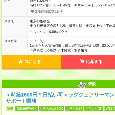
時給1,326円～
給与
時給1326円(17:00～1346円、20:00～1376円、22:00～17
交通費別途支給あり
東京都板橋区
勤務地
東京都板橋区赤塚6-1-26（最寄り駅：東武東上線「下赤
ウエルシア薬局株式会社
シフト制
勤務時間
1日あたりの実働時間：最大3時間15分/日 8:00～23:00
※勤務曜日応相談 ☆未経験・無資格可
気になる！
応募する
未読
＜時給1600円＊日払い可＞ラグジュアリーマ
サポート業務
派遣
職種未経験OK
社会人未経験OK
大学生歓迎
ブランクOK
WEB