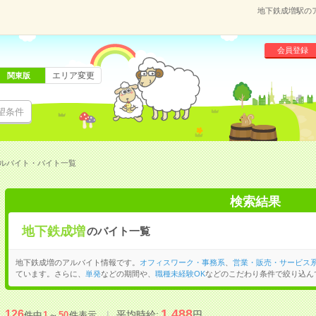
地下鉄成増駅の
会員登録
エリア変更
関東版
望条件
ルバイト・バイト一覧
検索結果
地下鉄成増
のバイト一覧
地下鉄成増のアルバイト情報です。
オフィスワーク・事務系
、
営業・販売・サービス
ています。さらに、
単発
などの期間や、
職種未経験OK
などのこだわり条件で絞り込ん
1,488
126
平均時給:
円
件中
1
～
50
件表示