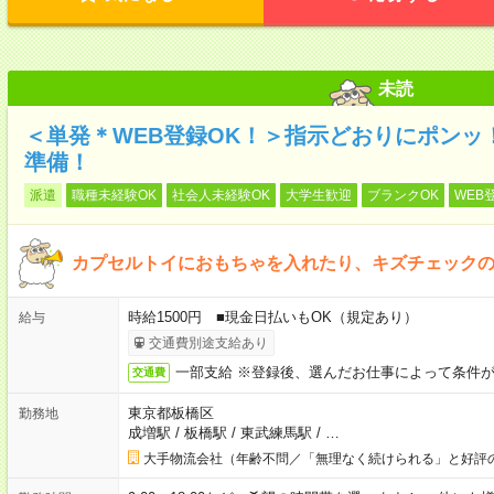
未読
＜単発＊WEB登録OK！＞指示どおりにポンッ
準備！
派遣
職種未経験OK
社会人未経験OK
大学生歓迎
ブランクOK
WEB
カプセルトイにおもちゃを入れたり、キズチェック
時給1500円 ■現金日払いもOK（規定あり）
給与
交通費別途支給あり
一部支給 ※登録後、選んだお仕事によって条件
交通費
東京都板橋区
勤務地
成増駅
/
板橋駅
/
東武練馬駅
/
…
大手物流会社（年齢不問／「無理なく続けられる」と好評