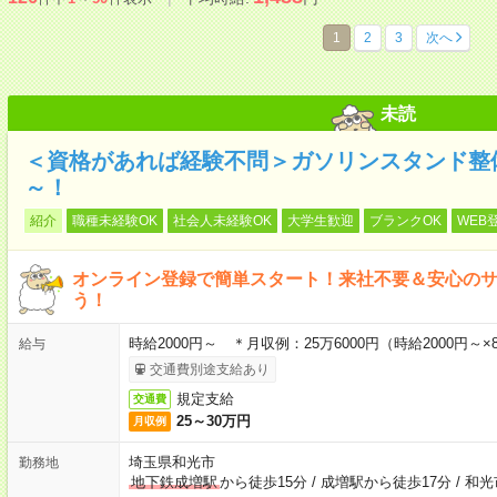
1
2
3
次へ
未読
＜資格があれば経験不問＞ガソリンスタンド整
～！
紹介
職種未経験OK
社会人未経験OK
大学生歓迎
ブランクOK
WEB
オンライン登録で簡単スタート！来社不要＆安心の
う！
時給2000円～ ＊月収例：25万6000円（時給2000円～
給与
交通費別途支給あり
規定支給
交通費
25～30万円
月収例
埼玉県和光市
勤務地
地下鉄成増駅
から徒歩15分
/
成増駅から徒歩17分
/
和光