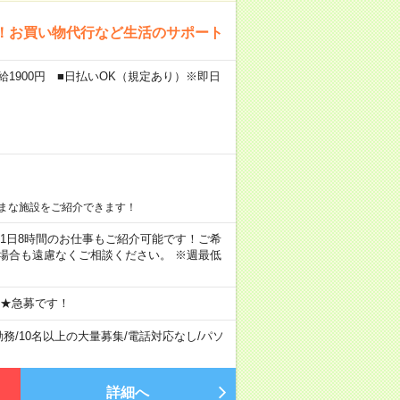
！お買い物代行など生活のサポート
給1900円 ■日払いOK（規定あり）※即日
まな施設をご紹介できます！
ちろん1日8時間のお仕事もご紹介可能です！ご希
場合も遠慮なくご相談ください。 ※週最低
 ★急募です！
勤務
/
10名以上の大量募集
/
電話対応なし
/
パソ
詳細へ