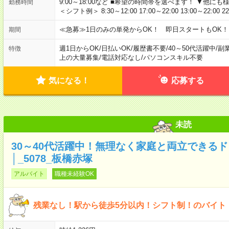
9:00～18:00など ■希望の時間帯を選べます！ ▼他
勤務時間
＜シフト例＞ 8:30～12:00 17:00～22:00 13:00～22:00 2
≪急募≫1日のみの単発からOK！ 即日スタートもOK！
期間
週1日からOK
/
日払いOK
/
履歴書不要
/
40～50代活躍中
/
副
特徴
上の大量募集
/
電話対応なし
/
パソコンスキル不要
気になる！
応募する
未読
30～40代活躍中！無理なく家庭と両立できる
│_5078_板橋赤塚
アルバイト
職種未経験OK
残業なし！駅から徒歩5分以内！シフト制！のバイト