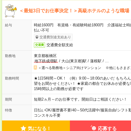
＜最短3日でお仕事決定！＞高級ホテルのような職場
時給1600円 有資格・有経験時給1800円 介護福祉士時
給与
払い不可
交通費別途支給あり
交通費全額支給
交通費
東京都板橋区
勤務地
地下鉄成増駅
/
大山(東京都)駅
/
蓮根駅
/
…
＜選べる勤務地＞シニア向けマンション ※他にもさまざ
★1日5時間～OK！ （例）9:00～18:00のあいだ も
勤務時間
望をお聞かせください！ ★家庭の都合でお休みが必要な
15時間以上の勤務が必要です
短期2ヵ月～のお仕事です。開始日はご相談ください！
期間
日払いOK
/
履歴書不要
/
40～50代活躍中
/
服装自由
/
シフト
特徴
コンスキル不要
気になる！
応募する