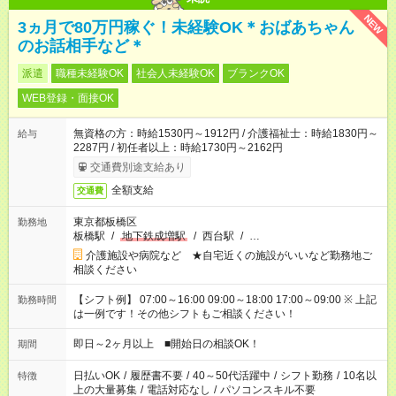
NEW
3ヵ月で80万円稼ぐ！未経験OK＊おばあちゃん
のお話相手など＊
派遣
職種未経験OK
社会人未経験OK
ブランクOK
WEB登録・面接OK
無資格の方：時給1530円～1912円 / 介護福祉士：時給1830円～
給与
2287円 / 初任者以上：時給1730円～2162円
交通費別途支給あり
全額支給
交通費
東京都板橋区
勤務地
板橋駅
/
地下鉄成増駅
/
西台駅
/
…
介護施設や病院など ★自宅近くの施設がいいなど勤務地ご
相談ください
【シフト例】 07:00～16:00 09:00～18:00 17:00～09:00 ※ 上記
勤務時間
は一例です！その他シフトもご相談ください！
即日～2ヶ月以上 ■開始日の相談OK！
期間
日払いOK
/
履歴書不要
/
40～50代活躍中
/
シフト勤務
/
10名以
特徴
上の大量募集
/
電話対応なし
/
パソコンスキル不要