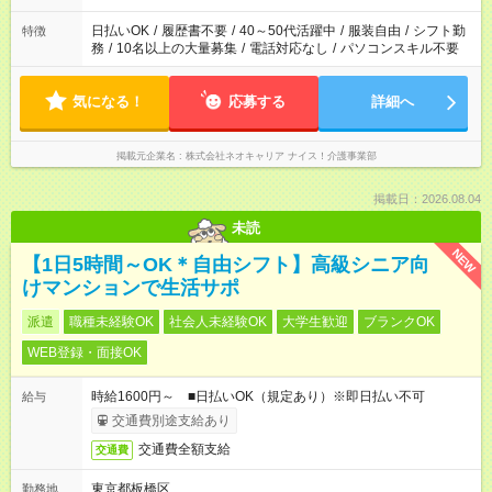
日払いOK
/
履歴書不要
/
40～50代活躍中
/
服装自由
/
シフト勤
特徴
務
/
10名以上の大量募集
/
電話対応なし
/
パソコンスキル不要
気になる！
応募する
詳細へ
掲載元企業名
株式会社ネオキャリア ナイス！介護事業部
掲載日：2026.08.04
未読
NEW
【1日5時間～OK＊自由シフト】高級シニア向
けマンションで生活サポ
派遣
職種未経験OK
社会人未経験OK
大学生歓迎
ブランクOK
WEB登録・面接OK
時給1600円～ ■日払いOK（規定あり）※即日払い不可
給与
交通費別途支給あり
交通費全額支給
交通費
東京都板橋区
勤務地