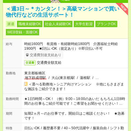
NEW
＜週3日～＊カンタン！＞高級マンションで買い
物代行などの生活サポート！
派遣
職種未経験OK
社会人未経験OK
大学生歓迎
ブランクOK
WEB登録・面接OK
時給1600円 有資格・有経験時給1800円 介護福祉士時給
給与
1900円 ■日払いOK（規定あり）※即日払い不可
交通費別途支給あり
交通費全額支給
交通費
東京都板橋区
勤務地
地下鉄成増駅
/
大山(東京都)駅
/
蓮根駅
/
…
＜選べる勤務地＞シニア向けマンション ※他にもさまざま
な施設をご紹介できます！
★1日5時間～OK！ （例）9:00～18:00のあいだ もちろん1日8時
勤務時間
間のお仕事もご紹介可能です！ご希望をお聞かせください！★家
庭の都合でお休みが必要な場合も遠慮なくご相談ください。 ※
週最低15時間以上の勤務が必要です
短期2ヵ月～のお仕事です。開始日はご相談ください！ ★急募
期間
です！
日払いOK
/
履歴書不要
/
40～50代活躍中
/
服装自由
/
シフト勤
特徴