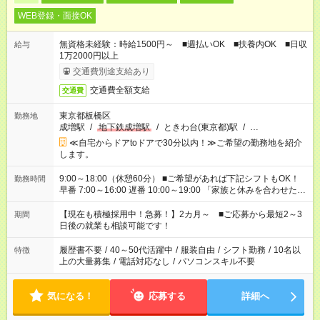
WEB登録・面接OK
無資格未経験：時給1500円～ ■週払いOK ■扶養内OK ■日収
給与
1万2000円以上
交通費別途支給あり
交通費全額支給
交通費
東京都板橋区
勤務地
成増駅
/
地下鉄成増駅
/
ときわ台(東京都)駅
/
…
≪自宅からドアtoドアで30分以内！≫ご希望の勤務地を紹介
します。
9:00～18:00（休憩60分） ■ご希望があれば下記シフトもOK！
勤務時間
早番 7:00～16:00 遅番 10:00～19:00 「家族と休みを合わせた
い」 「余裕を持って夕飯の準備がしたい」 「できれば残業はし
たくない」 など、ご希望を教えてくださいね。 ※Wワーク希望
【現在も積極採用中！急募！】2カ月～ ■ご応募から最短2～3
期間
の方へ 今ご覧のお仕事で希望する勤務時間と、もう1つのお仕事
日後の就業も相談可能です！
の勤務時間。 合計で週40時間を超える場合は応募できません。
履歴書不要
/
40～50代活躍中
/
服装自由
/
シフト勤務
/
10名以
特徴
上の大量募集
/
電話対応なし
/
パソコンスキル不要
気になる！
応募する
詳細へ