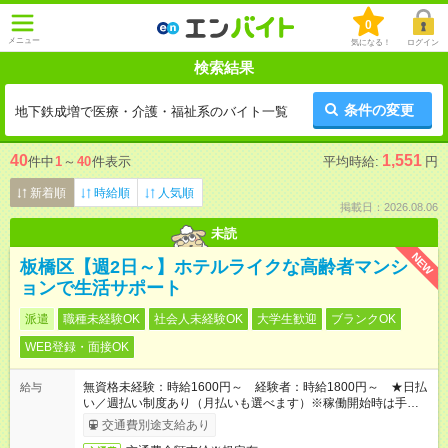
0
メニュー
気になる！
ログイン
検索結果
条件の変更
地下鉄成増で医療・介護・福祉系のバイト一覧
40
1,551
件中
1
～
40
件表示
平均時給:
円
新着順
時給順
人気順
掲載日：2026.08.06
未読
NEW
板橋区【週2日～】ホテルライクな高齢者マンシ
ョンで生活サポート
派遣
職種未経験OK
社会人未経験OK
大学生歓迎
ブランクOK
WEB登録・面接OK
無資格未経験：時給1600円～ 経験者：時給1800円～ ★日払
給与
い／週払い制度あり（月払いも選べます）※稼働開始時は手続き
完了次第のお支払いとなります。
交通費別途支給あり