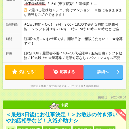
地下鉄成増駅
/
大山(東京都)駅
/
蓮根駅
/
…
＜選べる勤務地＞シニア向けマンション ※他にもさまざま
な施設をご紹介できます！
★1日5時間～OK！ （例）9:00～18:00で好きな時間に勤務可
勤務時間
能！ ＞シフト例 9時～14時 11時～15時 13時～18時など ご自身
のご都合に合わせて勤務時間をご相談ください！ ★家庭の都合
でお休みや時間の調整が必要な場合も遠慮なくご相談くださ
短期2ヵ月～のお仕事です。開始日はご相談ください！ ★急募
期間
い。
です！
日払いOK
/
履歴書不要
/
40～50代活躍中
/
服装自由
/
シフト勤
特徴
務
/
10名以上の大量募集
/
電話対応なし
/
パソコンスキル不要
気になる！
応募する
詳細へ
掲載元企業名
株式会社ネオキャリア ナイス！介護事業部
掲載日：2026.08.04
未読
NEW
＜最短3日後にお仕事決定！＞お散歩の付き添い
やお話相手など！入浴介助ナシ