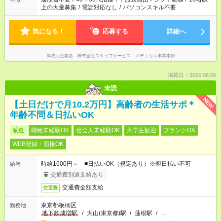
上の大量募集
/
電話対応なし
/
パソコンスキル不要
気になる！
応募する
詳細へ
掲載元企業名
株式会社スタッフサービス メディカル事業本部
掲載日：2026.08.06
未読
NEW
【土日だけで月10.2万円】高齢者の生活サポ＊
年齢不問＆日払いOK
派遣
職種未経験OK
社会人未経験OK
大学生歓迎
ブランクOK
WEB登録・面接OK
時給1600円～ ■日払いOK（規定あり）※即日払い不可
給与
交通費別途支給あり
交通費全額支給
交通費
東京都板橋区
勤務地
地下鉄成増駅
/
大山(東京都)駅
/
蓮根駅
/
…