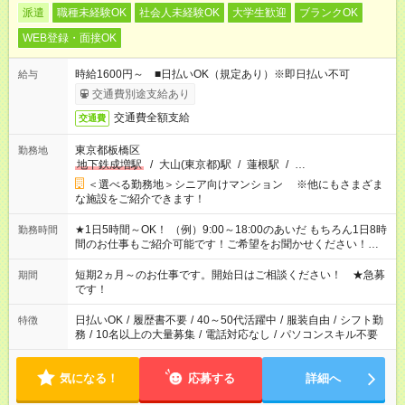
派遣
職種未経験OK
社会人未経験OK
大学生歓迎
ブランクOK
WEB登録・面接OK
時給1600円～ ■日払いOK（規定あり）※即日払い不可
給与
交通費別途支給あり
交通費全額支給
交通費
東京都板橋区
勤務地
地下鉄成増駅
/
大山(東京都)駅
/
蓮根駅
/
…
＜選べる勤務地＞シニア向けマンション ※他にもさまざま
な施設をご紹介できます！
★1日5時間～OK！ （例）9:00～18:00のあいだ もちろん1日8時
勤務時間
間のお仕事もご紹介可能です！ご希望をお聞かせください！★家
庭の都合でお休みが必要な場合も遠慮なくご相談ください。 ※
週最低15時間以上の勤務が必要です
短期2ヵ月～のお仕事です。開始日はご相談ください！ ★急募
期間
です！
日払いOK
/
履歴書不要
/
40～50代活躍中
/
服装自由
/
シフト勤
特徴
務
/
10名以上の大量募集
/
電話対応なし
/
パソコンスキル不要
気になる！
応募する
詳細へ