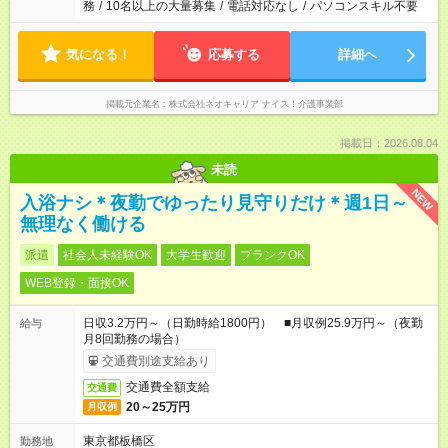
務
/
10名以上の大量募集
/
電話対応なし
/
パソコンスキル不要
気になる！
応募する
詳細へ
掲載元企業名
株式会社ネオキャリア ナイス！介護事業部
掲載日：2026.08.04
未読
NEW
入浴ナシ＊夜勤でゆったり見守りだけ＊週1日～
無理なく働ける
派遣
社会人未経験OK
大学生歓迎
ブランクOK
WEB登録・面接OK
日収3.2万円～（日勤時給1800円） ■月収例25.9万円～（夜勤
給与
月8回勤務の場合）
交通費別途支給あり
交通費全額支給
交通費
20～25万円
月収例
東京都板橋区
勤務地