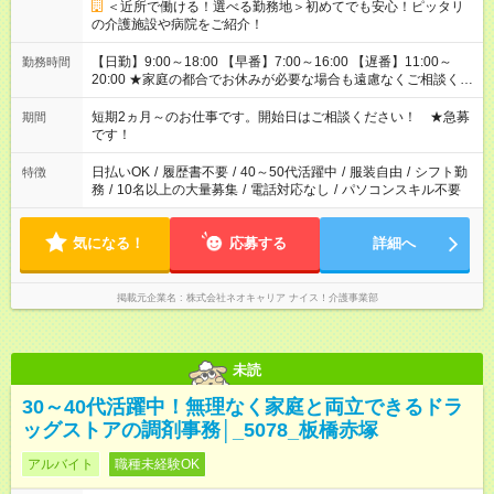
＜近所で働ける！選べる勤務地＞初めてでも安心！ピッタリ
の介護施設や病院をご紹介！
【日勤】9:00～18:00 【早番】7:00～16:00 【遅番】11:00～
勤務時間
20:00 ★家庭の都合でお休みが必要な場合も遠慮なくご相談くだ
さい。
短期2ヵ月～のお仕事です。開始日はご相談ください！ ★急募
期間
です！
日払いOK
/
履歴書不要
/
40～50代活躍中
/
服装自由
/
シフト勤
特徴
務
/
10名以上の大量募集
/
電話対応なし
/
パソコンスキル不要
気になる！
応募する
詳細へ
掲載元企業名
株式会社ネオキャリア ナイス！介護事業部
未読
30～40代活躍中！無理なく家庭と両立できるドラ
ッグストアの調剤事務│_5078_板橋赤塚
アルバイト
職種未経験OK