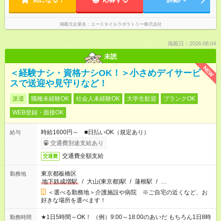
掲載元企業名
ユースタイルラボラトリー株式会社
掲載日：2026.08.04
未読
NEW
＜経験ナシ・資格ナシOK！＞小さめデイサービ
スで送迎や見守りなど！
派遣
職種未経験OK
社会人未経験OK
大学生歓迎
ブランクOK
WEB登録・面接OK
時給1600円～ ■日払いOK（規定あり）
給与
交通費別途支給あり
交通費全額支給
交通費
東京都板橋区
勤務地
地下鉄成増駅
/
大山(東京都)駅
/
蓮根駅
/
…
＜選べる勤務地＞介護施設や病院 ※ご自宅の近くなど、お
好きな場所を選べます！
★1日5時間～OK！ （例）9:00～18:00のあいだ もちろん1日8時
勤務時間