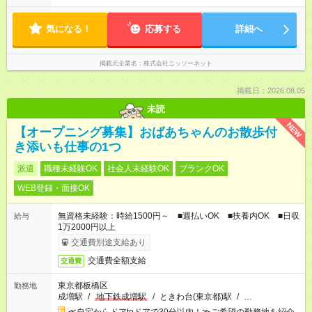
気になる！
応募する
詳細へ
掲載元企業名
株式会社ニッソーネット
掲載日：2026.08.05
未読
NEW
【オープニング募集】おばあちゃんのお散歩付
き添いも仕事の1つ
派遣
職種未経験OK
社会人未経験OK
ブランクOK
WEB登録・面接OK
無資格未経験：時給1500円～ ■週払いOK ■扶養内OK ■日収
給与
1万2000円以上
交通費別途支給あり
交通費全額支給
交通費
東京都板橋区
勤務地
成増駅
/
地下鉄成増駅
/
ときわ台(東京都)駅
/
…