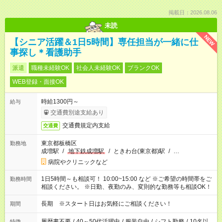
掲載日：2026.08.06
未読
NEW
【シニア活躍＆1日5時間】専任担当が一緒に仕
事探し＊看護助手
派遣
職種未経験OK
社会人未経験OK
ブランクOK
WEB登録・面接OK
時給1300円～
給与
交通費別途支給あり
交通費規定内支給
交通費
東京都板橋区
勤務地
成増駅
/
地下鉄成増駅
/
ときわ台(東京都)駅
/
…
病院やクリニックなど
1日5時間～も相談可！ 10:00~15:00 など ※ご希望の時間帯をご
勤務時間
相談ください。 ※日勤、夜勤のみ、変則的な勤務等も相談OK！
長期 ※スタート日はお気軽にご相談ください！
期間
履歴書不要
/
40～50代活躍中
/
服装自由
/
シフト勤務
/
10名以
特徴