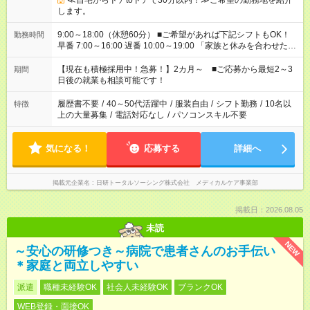
≪自宅からドアtoドアで30分以内！≫ご希望の勤務地を紹介
します。
9:00～18:00（休憩60分） ■ご希望があれば下記シフトもOK！
勤務時間
早番 7:00～16:00 遅番 10:00～19:00 「家族と休みを合わせた
い」 「余裕を持って夕飯の準備がしたい」 「できれば残業はし
たくない」 など、ご希望を教えてくださいね。 ※Wワーク希望
【現在も積極採用中！急募！】2カ月～ ■ご応募から最短2～3
期間
の方へ 今ご覧のお仕事で希望する勤務時間と、もう1つのお仕事
日後の就業も相談可能です！
の勤務時間。 合計で週40時間を超える場合は応募できません。
履歴書不要
/
40～50代活躍中
/
服装自由
/
シフト勤務
/
10名以
特徴
上の大量募集
/
電話対応なし
/
パソコンスキル不要
気になる！
応募する
詳細へ
掲載元企業名
日研トータルソーシング株式会社 メディカルケア事業部
掲載日：2026.08.05
未読
NEW
～安心の研修つき～病院で患者さんのお手伝い
＊家庭と両立しやすい
派遣
職種未経験OK
社会人未経験OK
ブランクOK
WEB登録・面接OK