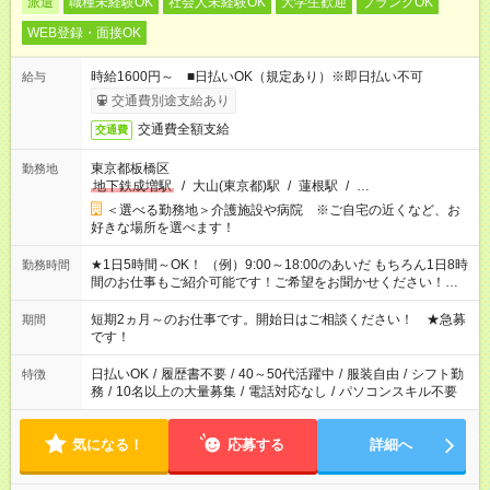
派遣
職種未経験OK
社会人未経験OK
大学生歓迎
ブランクOK
WEB登録・面接OK
時給1600円～ ■日払いOK（規定あり）※即日払い不可
給与
交通費別途支給あり
交通費全額支給
交通費
東京都板橋区
勤務地
地下鉄成増駅
/
大山(東京都)駅
/
蓮根駅
/
…
＜選べる勤務地＞介護施設や病院 ※ご自宅の近くなど、お
好きな場所を選べます！
★1日5時間～OK！ （例）9:00～18:00のあいだ もちろん1日8時
勤務時間
間のお仕事もご紹介可能です！ご希望をお聞かせください！★家
庭の都合でお休みが必要な場合も遠慮なくご相談ください。 ※
週最低15時間以上の勤務が必要です
短期2ヵ月～のお仕事です。開始日はご相談ください！ ★急募
期間
です！
日払いOK
/
履歴書不要
/
40～50代活躍中
/
服装自由
/
シフト勤
特徴
務
/
10名以上の大量募集
/
電話対応なし
/
パソコンスキル不要
気になる！
応募する
詳細へ