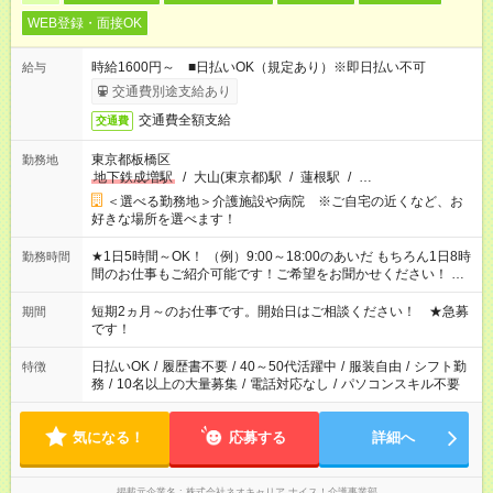
WEB登録・面接OK
時給1600円～ ■日払いOK（規定あり）※即日払い不可
給与
交通費別途支給あり
交通費全額支給
交通費
東京都板橋区
勤務地
地下鉄成増駅
/
大山(東京都)駅
/
蓮根駅
/
…
＜選べる勤務地＞介護施設や病院 ※ご自宅の近くなど、お
好きな場所を選べます！
★1日5時間～OK！ （例）9:00～18:00のあいだ もちろん1日8時
勤務時間
間のお仕事もご紹介可能です！ご希望をお聞かせください！ ※
週最低15時間以上の勤務が必要です
短期2ヵ月～のお仕事です。開始日はご相談ください！ ★急募
期間
です！
日払いOK
/
履歴書不要
/
40～50代活躍中
/
服装自由
/
シフト勤
特徴
務
/
10名以上の大量募集
/
電話対応なし
/
パソコンスキル不要
気になる！
応募する
詳細へ
掲載元企業名
株式会社ネオキャリア ナイス！介護事業部