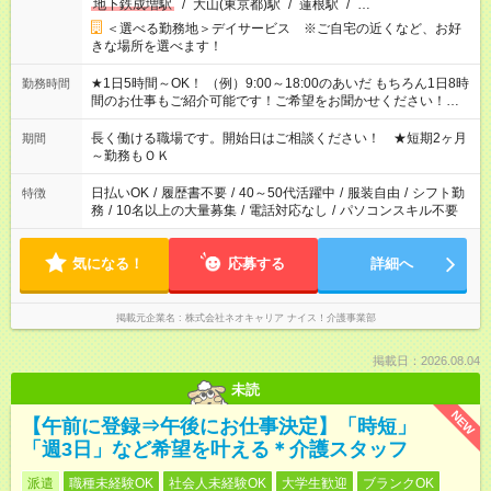
地下鉄成増駅
/
大山(東京都)駅
/
蓮根駅
/
…
＜選べる勤務地＞デイサービス ※ご自宅の近くなど、お好
きな場所を選べます！
★1日5時間～OK！ （例）9:00～18:00のあいだ もちろん1日8時
勤務時間
間のお仕事もご紹介可能です！ご希望をお聞かせください！★家
庭の都合でお休みが必要な場合も遠慮なくご相談ください。 ※
週最低15時間以上の勤務が必要です
長く働ける職場です。開始日はご相談ください！ ★短期2ヶ月
期間
～勤務もＯＫ
日払いOK
/
履歴書不要
/
40～50代活躍中
/
服装自由
/
シフト勤
特徴
務
/
10名以上の大量募集
/
電話対応なし
/
パソコンスキル不要
気になる！
応募する
詳細へ
掲載元企業名
株式会社ネオキャリア ナイス！介護事業部
掲載日：2026.08.04
未読
NEW
【午前に登録⇒午後にお仕事決定】「時短」
「週3日」など希望を叶える＊介護スタッフ
派遣
職種未経験OK
社会人未経験OK
大学生歓迎
ブランクOK