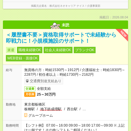
掲載元企業名
株式会社ネオキャリア ナイス！介護事業部
掲載日：2026.08.04
未読
NEW
＜履歴書不要＞資格取得サポートで未経験から
即戦力に！小規模施設のサポート！
派遣
職種未経験OK
社会人未経験OK
ブランクOK
WEB登録・面接OK
無資格の方：時給1530円～1912円 / 介護福祉士：時給1830円～
給与
2287円 / 初任者以上：時給1730円～2162円
交通費別途支給あり
全額支給
交通費
25～30万円
月収例
東京都板橋区
勤務地
板橋駅
/
地下鉄成増駅
/
西台駅
/
…
グループホーム
【シフト例】 07:00～16:00 09:00～18:00 17:00～09:00 ※ 上記
勤務時間
は一例です！その他シフトもご相談ください！