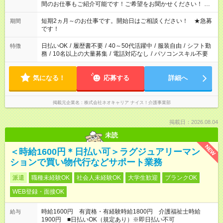
間のお仕事もご紹介可能です！ご希望をお聞かせください！ ★
家庭の都合でお休みが必要な場合も遠慮なくご相談ください。
※週最低15時間以上の勤務が必要です
短期2ヵ月～のお仕事です。開始日はご相談ください！ ★急募
期間
です！
日払いOK
/
履歴書不要
/
40～50代活躍中
/
服装自由
/
シフト勤
特徴
務
/
10名以上の大量募集
/
電話対応なし
/
パソコンスキル不要
気になる！
応募する
詳細へ
掲載元企業名
株式会社ネオキャリア ナイス！介護事業部
掲載日：2026.08.04
未読
NEW
＜時給1600円＊日払い可＞ラグジュアリーマン
ションで買い物代行などサポート業務
派遣
職種未経験OK
社会人未経験OK
大学生歓迎
ブランクOK
WEB登録・面接OK
時給1600円 有資格・有経験時給1800円 介護福祉士時給
給与
1900円 ■日払いOK（規定あり）※即日払い不可