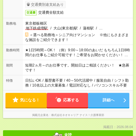
交通費別途支給あり
交通費全額支給
交通費
東京都板橋区
勤務地
地下鉄成増駅
/
大山(東京都)駅
/
蓮根駅
/
…
＜選べる勤務地＞シニア向けマンション ※他にもさまざま
な施設をご紹介できます！
★1日5時間～OK！ （例）9:00～18:00のあいだ もちろん1日8時
勤務時間
間のお仕事もご紹介可能です！ご希望をお聞かせください！ ★
家庭の都合でお休みが必要な場合も遠慮なくご相談ください。
※週最低15時間以上の勤務が必要です
短期2ヵ月～のお仕事です。開始日はご相談ください！ ★急募
期間
です！
日払いOK
/
履歴書不要
/
40～50代活躍中
/
服装自由
/
シフト勤
特徴
務
/
10名以上の大量募集
/
電話対応なし
/
パソコンスキル不要
気になる！
応募する
詳細へ
掲載元企業名
株式会社ネオキャリア ナイス！介護事業部
掲載日：2026.08.04
未読