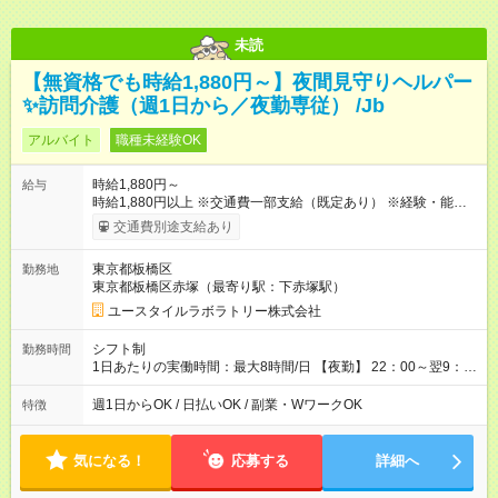
未読
【無資格でも時給1,880円～】夜間見守りヘルパー
✨訪問介護（週1日から／夜勤専従） /Jb
アルバイト
職種未経験OK
時給1,880円～
給与
時給1,880円以上 ※交通費一部支給（既定あり） ※経験・能力を
考慮して決定します 【収入例】 週1回勤務の場合：1,880円×8時
交通費別途支給あり
間×4回=6万0,160円 週3回勤務の場合：1,880円×8時間×12回
=18万0,480円 【試用期間】試用期間あり 試用期間の長さ：2ヶ
東京都板橋区
勤務地
月 ※ 雇用形態と給与に、本採用時と異なる部分があります。 雇
東京都板橋区赤塚（最寄り駅：下赤塚駅）
用形態：本採用時と同じです。 給与：時給 1,660円以上
ユースタイルラボラトリー株式会社
シフト制
勤務時間
1日あたりの実働時間：最大8時間/日 【夜勤】 22：00～翌9：
00 ※週1日～OK ／ 夜勤専従 ＊＊ 勤務時間例 ＊＊ ■22時か
ら翌7時 ■23時から翌8時 ■24時から翌9時 など ※上記の時間
週1日からOK / 日払いOK / 副業・WワークOK
特徴
内で8時間勤務（休憩1時間）ご利用者様により、時間は異なり
ます。 ※曜日固定（毎週同じ曜日での勤務となります）
気になる！
応募する
詳細へ