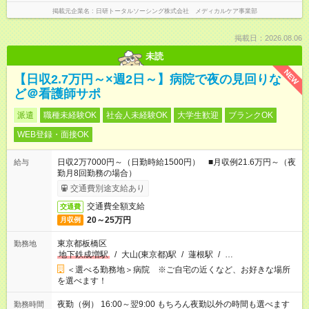
掲載元企業名
日研トータルソーシング株式会社 メディカルケア事業部
掲載日：2026.08.06
未読
NEW
【日収2.7万円～×週2日～】病院で夜の見回りな
ど＠看護師サポ
派遣
職種未経験OK
社会人未経験OK
大学生歓迎
ブランクOK
WEB登録・面接OK
日収2万7000円～（日勤時給1500円） ■月収例21.6万円～（夜
給与
勤月8回勤務の場合）
交通費別途支給あり
交通費全額支給
交通費
20～25万円
月収例
東京都板橋区
勤務地
地下鉄成増駅
/
大山(東京都)駅
/
蓮根駅
/
…
＜選べる勤務地＞病院 ※ご自宅の近くなど、お好きな場所
を選べます！
夜勤（例） 16:00～翌9:00 もちろん夜勤以外の時間も選べます
勤務時間