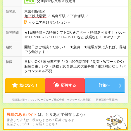
交通費全額支給※規定有
交通費
東京都板橋区
勤務地
地下鉄成増駅
/
高島平駅
/
下赤塚駅
/
…
＜シニア向けマンション＞
★1日6時間～の時短シフトOK ★スタート時間選べます！ 7:00～
勤務時間
16:00 9:00～17:00 11:00～19:00 など 残業なし！ ※Wワークの
場合、他のお仕事と合わせ週40時間超の就業はご案内できませ
ん ※法令に基づき、週20時間以上勤務は社会保険への加入対象
開始日はご相談ください！ ★急募 ★職場が気に入れば、長期
期間
となります ※労働者派遣法（日雇い派遣の原則禁止）により、
でも働けます！
短時間・短期間の就業はご案内が難しい場合があります
日払いOK
/
履歴書不要
/
40～50代活躍中
/
副業・WワークOK
/
特徴
服装自由
/
シフト勤務
/
10名以上の大量募集
/
電話対応なし
/
パ
ソコンスキル不要
気になる！
応募する
詳細へ
掲載元企業名
マンパワーグループ株式会社 ケアサービス事業部 （医療福祉介護関連）
興味のあるバイト
は、とりあえず保存しよう♪
保存した求人は、後からまとめて応募できるよ。
企業からアプローチが届くことも！