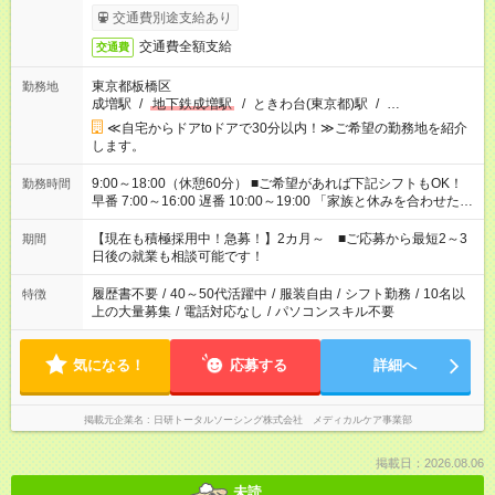
交通費別途支給あり
交通費全額支給
交通費
東京都板橋区
勤務地
成増駅
/
地下鉄成増駅
/
ときわ台(東京都)駅
/
…
≪自宅からドアtoドアで30分以内！≫ご希望の勤務地を紹介
します。
9:00～18:00（休憩60分） ■ご希望があれば下記シフトもOK！
勤務時間
早番 7:00～16:00 遅番 10:00～19:00 「家族と休みを合わせた
い」 「余裕を持って夕飯の準備がしたい」 「できれば残業はし
たくない」 など、ご希望を教えてくださいね。 ※Wワーク希望
【現在も積極採用中！急募！】2カ月～ ■ご応募から最短2～3
期間
の方へ 今ご覧のお仕事で希望する勤務時間と、もう1つのお仕事
日後の就業も相談可能です！
の勤務時間。 合計で週40時間を超える場合は応募できません。
履歴書不要
/
40～50代活躍中
/
服装自由
/
シフト勤務
/
10名以
特徴
上の大量募集
/
電話対応なし
/
パソコンスキル不要
気になる！
応募する
詳細へ
掲載元企業名
日研トータルソーシング株式会社 メディカルケア事業部
掲載日：2026.08.06
未読