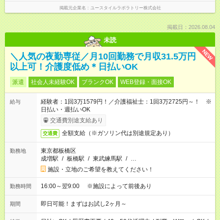
掲載元企業名
ユースタイルラボラトリー株式会社
掲載日：2026.08.04
未読
NEW
＼人気の夜勤専従／月10回勤務で月収31.5万円
以上可！介護度低め＊日払いOK
派遣
社会人未経験OK
ブランクOK
WEB登録・面接OK
経験者：1回3万1579円！／介護福祉士：1回3万2725円～！ ※
給与
日払い・週払いOK
交通費別途支給あり
全額支給（※ガソリン代は別途規定あり）
交通費
東京都板橋区
勤務地
成増駅
/
板橋駅
/
東武練馬駅
/
…
施設・立地のご希望を教えてください！
16:00～翌9:00 ※施設によって前後あり
勤務時間
即日可能！まずはお試し2ヶ月～
期間