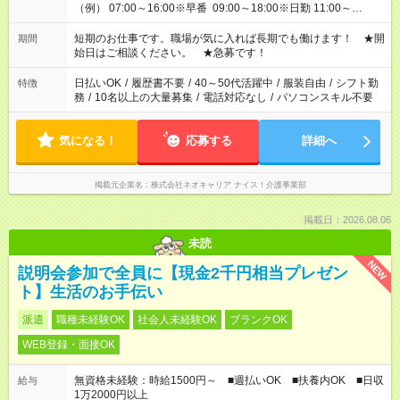
（例） 07:00～16:00※早番 09:00～18:00※日勤 11:00～
20:00※遅番 ※時間は、固定・選べる施設もあるので、ご希望が
あれば調整できます！ ※シフト制。勤務地により実働時間が異
短期のお仕事です。職場が気に入れば長期でも働けます！ ★開
期間
なります。★家庭の都合でお休みが必要な場合も遠慮なくご相談
始日はご相談ください。 ★急募です！
ください。
日払いOK
/
履歴書不要
/
40～50代活躍中
/
服装自由
/
シフト勤
特徴
務
/
10名以上の大量募集
/
電話対応なし
/
パソコンスキル不要
気になる！
応募する
詳細へ
掲載元企業名
株式会社ネオキャリア ナイス！介護事業部
掲載日：2026.08.06
未読
NEW
説明会参加で全員に【現金2千円相当プレゼン
ト】生活のお手伝い
派遣
職種未経験OK
社会人未経験OK
ブランクOK
WEB登録・面接OK
無資格未経験：時給1500円～ ■週払いOK ■扶養内OK ■日収
給与
1万2000円以上