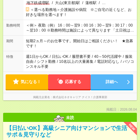
地下鉄成増駅
/
大山(東京都)駅
/
蓮根駅
/
…
＜選べる勤務地＞介護施設や病院 ※ご自宅の近くなど、お
好きな場所を選べます！
＜例＞ 夜勤（例） 16：00～翌9：00 16：30～翌9：30 17：00
勤務時間
～翌10：00 ※勤務時間は施設によって異なります 「土日祝は休
みたい」 「しっかり稼ぎたい」 「もう少し遅い時間から始めた
い」など ご希望にあったお仕事をご案内いたします。 ※未経験
短期2ヵ月～のお仕事です。開始日はご相談ください！ ★急募
期間
の方の場合は1～2ヶ月間は日中での仕事を経験いただき、 お
です！
仕事に慣れてからの夜勤になります。 ★家庭の都合でお休みが
必要な場合も遠慮なくご相談ください。
週1日からOK
/
日払いOK
/
履歴書不要
/
40～50代活躍中
/
服装
特徴
自由
/
シフト勤務
/
10名以上の大量募集
/
電話対応なし
/
パソコ
ンスキル不要
気になる！
応募する
詳細へ
掲載元企業名
株式会社ネオキャリア ナイス！介護事業部
掲載日：2026.08.04
未読
NEW
【日払いOK】高級シニア向けマンションで生活
サポ＆見守りなど