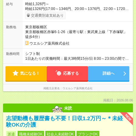
時給1,326円～
給与
時給1326円(17:00～1346円、20:00～1376円、22:00～1720円)
※深夜割増含む※研修期間3ヶ月以降、社内試験による更新判定
交通費別途支給あり
あり 社内試験合格後、時給＋50～100円の昇給あり （大学生は
＋20円） 試用期間あり：入社日から3ヶ月間／本採用と待遇は
東京都板橋区
勤務地
変わりません。 【試用期間】試用期間あり 試用期間の長さ：3
東京都板橋区赤塚6-1-26（最寄り駅：東武東上線「下赤塚駅」
ヶ月 雇用形態、給与は本採用時と同じです。
徒歩4分）
ウエルシア薬局株式会社
シフト制
勤務時間
1日あたりの実働時間：最大3時間15分/日 8:00～23:00の間で1
日3.25時間の勤務 ☆週2～4日の勤務 ※勤務曜日応相談 ☆未経
験・無資格可
気になる！
応募する
詳細へ
掲載元企業名
ウエルシア薬局株式会社
掲載日：2026.08.06
未読
NEW
志望動機も履歴書も不要！日収1.2万円～＊未経
験OKの介護
派遣
職種未経験OK
社会人未経験OK
ブランクOK