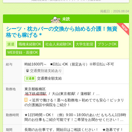
掲載日：2026.08.04
未読
NEW
シーツ・枕カバーの交換から始める介護！無資
格でも稼げる＊
派遣
職種未経験OK
社会人未経験OK
大学生歓迎
ブランクOK
WEB登録・面接OK
時給1600円～ ■日払いOK（規定あり）※即日払い不可
給与
交通費別途支給あり
交通費全額支給
交通費
東京都板橋区
勤務地
地下鉄成増駅
/
大山(東京都)駅
/
蓮根駅
/
…
＜近所で働ける！選べる勤務地＞初めてでも安心！ピッタリ
の介護施設や病院をご紹介！
★1日5時間～OK！ （例）9:00～18:00のあいだ もちろん1日8時
勤務時間
間のお仕事もご紹介可能です！ご希望をお聞かせください！★家
庭の都合でお休みが必要な場合も遠慮なくご相談ください。 ※
週最低15時間以上の勤務が必要です
長期のお仕事です。開始日はご相談ください！ ★急募です！
期間