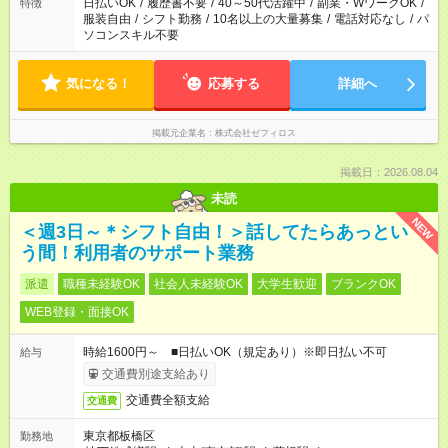
日払いOK
/
履歴書不要
/
40～50代活躍中
/
副業・WワークOK
/
特徴
服装自由
/
シフト勤務
/
10名以上の大量募集
/
電話対応なし
/
パ
ソコンスキル不要
気になる！
応募する
詳細へ
掲載元企業名
株式会社ゼフィロス
掲載日：2026.08.04
未読
NEW
＜週3日～＊シフト自由！＞話してたらあっとい
う間！利用者のサポート業務
派遣
職種未経験OK
社会人未経験OK
大学生歓迎
ブランクOK
WEB登録・面接OK
時給1600円～ ■日払いOK（規定あり）※即日払い不可
給与
交通費別途支給あり
交通費全額支給
交通費
東京都板橋区
勤務地