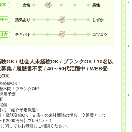
比率
女性
男性
様子
活気あり
しずか
仕方
テキパキ
コツコツ
OK / 社会人未経験OK / ブランクOK / 10名以
集 / 履歴書不要 / 40～50代活躍中 / WEB登
OK
未経験OK！
歴不問！ブランクOK!
上採用予定！
要
完備
あり（紹介予定派遣）
録・電話登録OK！支店への来社面談の場合、交通費として
ード2000円分】プレゼント！
談に関してもお気軽にご相談ください。