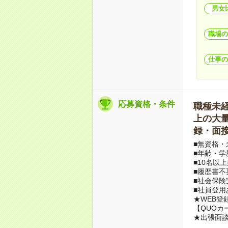
男女
職場の
仕事の
応募資格・条件
職種未経験
上の大量募
録・面接
■無資格・
■年齢・学
■10名以
■履歴書不
■社会保険
■社員登用
★WEB登
【QUOカ
★出張面