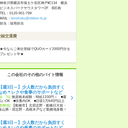
神奈川県横浜市保土ケ谷区神戸町134 横浜
ビジネスパークサウスタワー2F B区画
TEL：0120-901-799
MAIL：
tenshoku@nikken-ts.jp
担当：採用担当
登録交通費
★今ならご来社登録でQUOカード2000円分を
プレゼント中★
この会社のその他のバイト情報
【週3日～】少人数だから負担すく
なめ＊レクや食事のサポートなど
[給 与]
無資格未経験：時給1330円～ ■週
払いOK ■扶養内OK ■日収1万640円以上
[勤務地]
【船橋市】北習志野・船橋日大前・
飯山満・習志野・高根木戸など勤務地多数！
【週3日～】少人数だから負担すく
なめ＊レクや食事のサポートなど