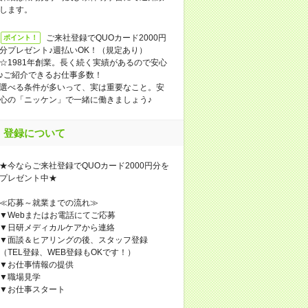
します。
ご来社登録でQUOカード2000円
ポイント！
分プレゼント♪週払いOK！（規定あり）
☆1981年創業。長く続く実績があるので安心
♪ご紹介できるお仕事多数！
選べる条件が多いって、実は重要なこと。安
心の「ニッケン」で一緒に働きましょう♪
登録について
★今ならご来社登録でQUOカード2000円分を
プレゼント中★
≪応募～就業までの流れ≫
▼Webまたはお電話にてご応募
▼日研メディカルケアから連絡
▼面談＆ヒアリングの後、スタッフ登録
（TEL登録、WEB登録もOKです！）
▼お仕事情報の提供
▼職場見学
▼お仕事スタート