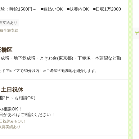
験：時給1500円～ ■週払いOK ■扶養内OK ■日収1万2000
途支給あり
費全額支給
板橋区
成増・地下鉄成増・ときわ台(東京都)・下赤塚・本蓮沼など勤
！
らドアtoドアで30分以内！≫ご希望の勤務地を紹介します。
/ 土日祝休
週2日～も相談OK）
の相談OK！
日があればご相談ください！
日祝休みもOK！
取得実績あり