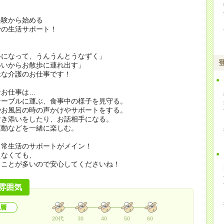
経験から始める
での生活サポート！
手になって、うんうんとうなずく」
いいからお散歩に連れ出す」
派な介護のお仕事です！
なお仕事は…
テーブルに運ぶ、食事中の様子を見守る。
やお風呂の時の声かけやサポートをする。
付き添いをしたり、お話相手になる。
運動などを一緒に楽しむ。
日常生活のサポートがメイン！
えなくても、
ることが多いので安心してくださいね！
雰囲気
層
20代
30
40
50
60