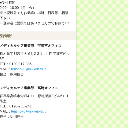
■受付時間
9:00～18:00（月～金）
※上記以外でもお気軽に場所・日程等ご相談
下さい
※登録会は面接ではありませんので私服でOK
登録場所
メディカルケア事業部 宇都宮オフィス
栃木県宇都宮市大通り2-3-1 井門宇都宮ビル
5F
TEL：0120-917-385
MAIL：
tenshoku@nikken-ts.jp
担当：採用担当
メディカルケア事業部 高崎オフィス
群馬県高崎市栄町4-11 原地所第2ビル6Ｆ 1
号室
TEL：0120-935-241
MAIL：
tenshoku@nikken-ts.jp
担当：採用担当