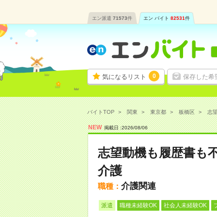
エン派遣
71573
件
エン バイト
82531
件
0
気になるリスト
保存した希
バイトTOP
関東
東京都
板橋区
志望
NEW
掲載日 :
2026
/
08
/
06
志望動機も履歴書も不
介護
介護関連
職種：
派遣
職種未経験OK
社会人未経験OK