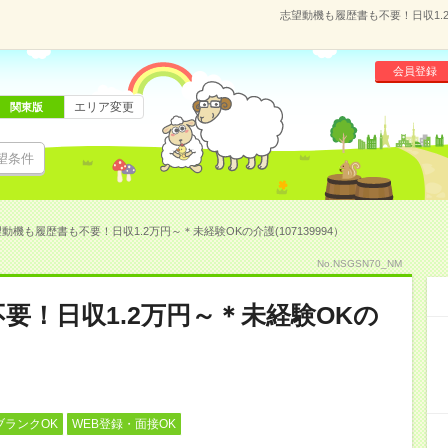
志望動機も履歴書も不要！日収1.2
会員登録
エリア変更
関東版
望条件
動機も履歴書も不要！日収1.2万円～＊未経験OKの介護(107139994）
No.NSGSN70_NM
要！日収1.2万円～＊未経験OKの
ブランクOK
WEB登録・面接OK