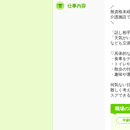
仕事内容
／
無資格未
介護施設
＼
「話し相
「天気が
なども立
▽具体的
・食事を
・トイレ
・散歩の
・趣味や
何気ない
難しく考
スグでき
職場の
年齢