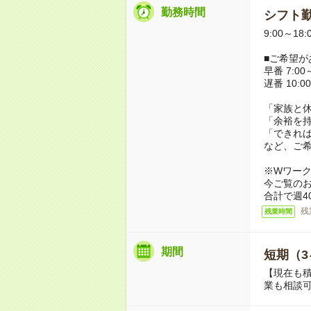
勤務時間
シフト勤
9:00～18
■ご希望が
早番 7:00～
遅番 10:00
「家族と
「余裕を
「できれ
など、ご
※Wワー
今ご覧の
合計で週4
残
残業時間
期間
短期（3
【現在も積
業も相談