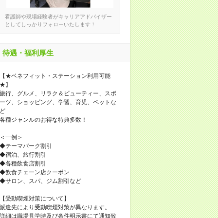
看護師や現場経験者がキャリアアドバイザー
としてしっかりフォローいたします！
待遇・福利厚生
【★ベネフィット・ステーション利用可能
★】
旅行、グルメ、リラク＆ビューティー、スポ
ーツ、ショッピング、学習、育児、ペットな
ど
各種ジャンルのお得な特典多数！
＜一例＞
◆テーマパーク割引
◆宿泊、旅行割引
◆各種飲食店割引
◆飲食チェーン店クーポン
◆サロン、スパ、ジム割引など
【受動喫煙対策について】
派遣先により受動喫煙対策が異なります。
詳細は職場見学時及び条件明示書にて通知致