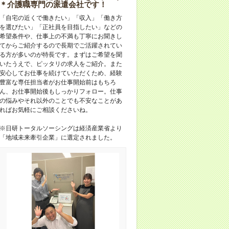
＊介護職専門の派遣会社です！
「自宅の近くで働きたい」「収入」「働き方
を選びたい」「正社員を目指したい」などの
希望条件や、仕事上の不満も丁寧にお聞きし
てからご紹介するので長期でご活躍されてい
る方が多いのが特長です。まずはご希望を聞
いたうえで、ピッタリの求人をご紹介。また
安心してお仕事を続けていただくため、経験
豊富な専任担当者がお仕事開始前はもちろ
ん、お仕事開始後もしっかりフォロー。仕事
の悩みやそれ以外のことでも不安なことがあ
ればお気軽にご相談くださいね。
※日研トータルソーシングは経済産業省より
「地域未来牽引企業」に選定されました。