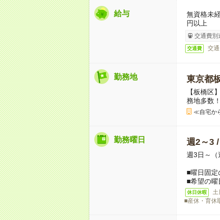
給与
無資格未経
円以上
交通費別
交通
交通費
勤務地
東京都
【板橋区】
務地多数
≪自宅か
勤務曜日
週2～3 
週3日～（
■曜日固定
■希望の曜
土
休日休暇
■産休・育休