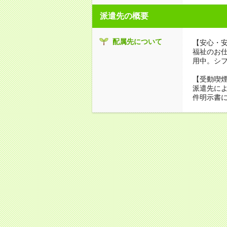
派遣先の概要
配属先について
【安心・
福祉のお
用中。シ
【受動喫
派遣先に
件明示書