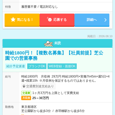
履歴書不要
/
電話対応なし
特徴
気になる！
応募する
詳細へ
掲載日：2026.08.10
未読
時給1800円！【複数名募集】【社員前提】芝公
園での営業事務
紹介予定派遣
ブランクOK
WEB登録・面接OK
時給1800円 月収例 29万円 時給1800円×実働7h45m×週5日×4
給与
週+残業10h ※月収例を保証するものではありません。
交通費別途支給あり
1ヶ月3万円を上限として実費支給
交通費
25～30万円
月収例
東京都港区
勤務地
芝公園駅から徒歩3分
/
赤羽橋駅から徒歩5分