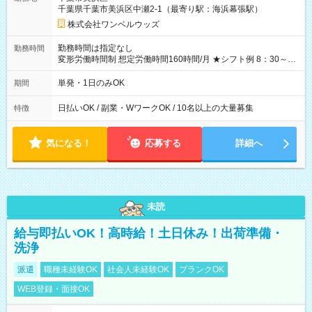
なし
千葉県千葉市美浜区中瀬2-1（最寄り駅：海浜幕張駅）
株式会社ワンベルウッズ
勤務時間は指定なし
勤務時間
変形労働時間制 想定労働時間160時間/月 ★シフト例 8：30～
19：00
単発・1日のみOK
期間
日払いOK / 副業・WワークOK / 10名以上の大量募集
特徴
気になる！
応募する
詳細へ
未読
給与即払いOK！高時給！土日休み！出荷準備・
洗浄
派遣
職種未経験OK
社会人未経験OK
ブランクOK
WEB登録・面接OK