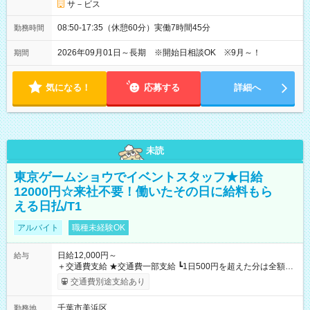
サ－ビス
08:50-17:35（休憩60分）実働7時間45分
勤務時間
2026年09月01日～長期 ※開始日相談OK ※9月～！
期間
気になる！
応募する
詳細へ
未読
東京ゲームショウでイベントスタッフ★日給
12000円☆来社不要！働いたその日に給料もら
える日払/T1
アルバイト
職種未経験OK
日給12,000円～
給与
＋交通費支給 ★交通費一部支給 ┗1日500円を超えた分は全額支
給！ ※往復500円以内の方は自己負担となります ★日払いOK！
交通費別途支給あり
（規定あり） ┗働いたその日に現金GET♪ お仕事後はコンビニ
ATMから 日払い分を引き落とせます！ 【試用期間】試用期間
千葉市美浜区
勤務地