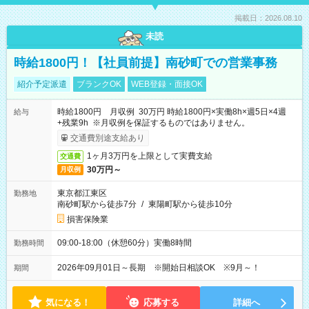
掲載日：2026.08.10
未読
時給1800円！【社員前提】南砂町での営業事務
紹介予定派遣
ブランクOK
WEB登録・面接OK
時給1800円 月収例 30万円 時給1800円×実働8h×週5日×4週
給与
+残業9h ※月収例を保証するものではありません。
交通費別途支給あり
1ヶ月3万円を上限として実費支給
交通費
30万円～
月収例
東京都江東区
勤務地
南砂町駅から徒歩7分
/
東陽町駅から徒歩10分
損害保険業
09:00-18:00（休憩60分）実働8時間
勤務時間
2026年09月01日～長期 ※開始日相談OK ※9月～！
期間
気になる！
応募する
詳細へ