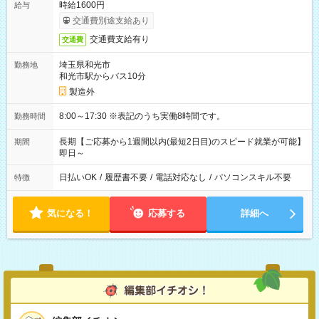
時給1600円
給与
交通費別途支給あり
交通費支給有り
交通費
埼玉県和光市
勤務地
和光市駅からバス10分
製造外
8:00～17:30 ※表記のうち実働8時間です。
勤務時間
長期【ご応募から1週間以内(最短2日目)のスピード就業が可能】
期間
即日～
日払いOK
/
履歴書不要
/
電話対応なし
/
パソコンスキル不要
特徴
気になる！
応募する
詳細へ