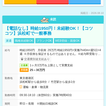
掲載日：2026.08.10
未読
【電話なし】時給1950円！未経験OK！【コツ
コツ】浜松町で一般事務
派遣
職種未経験OK
ブランクOK
WEB登録・面接OK
時給1950円 月収例 29万円 時給1950円×実働7h40m×週5日×4
給与
週 ※月収例を保証するものではありません。※給与即受取りサ
ービス利用可（利用条件有）
交通費別途支給あり
1ヶ月3万円を上限として実費支給
交通費
25～30万円
月収例
東京都港区
勤務地
浜松町駅から徒歩8分
/
竹芝駅から徒歩1分
運輸・倉庫・物流業
09:30-18:10（休憩60分）実働7時間40分
勤務時間
即日～長期 ※開始日相談OK
期間