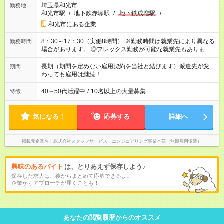
埼玉県和光市
勤務地
和光市駅
/
地下鉄赤塚駅
/
地下鉄成増駅
/
…
和光市にある企業
8：30～17：30（実働8時間） ※勤務時間は就業先により異なる
勤務時間
場合があります。 ◎フレックス勤務が可能な就業先もありま
す。 ◎今よりもさらに働きやすい環境をつくるべく、 働き方
改革に全社をあげて取り組んでいます。
長期（期間を定めない雇用契約を当社と結びます）派遣先が変
期間
わっても雇用は継続！
40～50代活躍中
/
10名以上の大量募集
特徴
気になる！
応募する
詳細へ
掲載元企業名
株式会社スタッフサービス エンジニアリング事業本部（無期雇用派遣）
興味のあるバイト
は、とりあえず保存しよう♪
保存した求人は、後からまとめて応募できるよ。
企業からアプローチが届くことも！
あなたの閲覧履歴からのオススメ