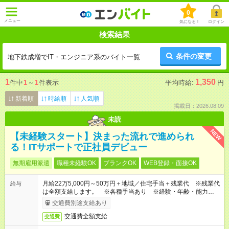
0
メニュー
気になる！
ログイン
検索結果
条件の変更
地下鉄成増でIT・エンジニア系のバイト一覧
1
1,350
件中
1
～
1
件表示
平均時給:
円
新着順
時給順
人気順
掲載日：2026.08.09
未読
NEW
【未経験スタート】決まった流れで進められ
る！ITサポートで正社員デビュー
無期雇用派遣
職種未経験OK
ブランクOK
WEB登録・面接OK
月給22万5,000円～50万円＋地域／住宅手当＋残業代 ※残業代
給与
は全額支給します。 ※各種手当あり ※経験・年齢・能力等を
考慮して加給・優遇します。
交通費別途支給あり
交通費全額支給
交通費