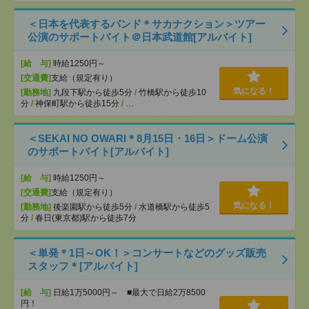
＜日本を代表するバンド＊サカナクション＞ツアー
公演のサポートバイト＠日本武道館[アルバイト]
[給 与]
時給1250円～
[交通費]
支給（規定有り）
気になる！
[勤務地]
九段下駅から徒歩5分
/
竹橋駅から徒歩10
分
/
神保町駅から徒歩15分
/
…
＜SEKAI NO OWARI＊8月15日・16日＞ドーム公演
のサポートバイト[アルバイト]
[給 与]
時給1250円～
[交通費]
支給（規定有り）
気になる！
[勤務地]
後楽園駅から徒歩5分
/
水道橋駅から徒歩5
分
/
春日(東京都)駅から徒歩7分
＜単発＊1日～OK！＞コンサートなどのグッズ販売
スタッフ＊[アルバイト]
[給 与]
日給1万5000円～ ■最大で日給2万8500
円！