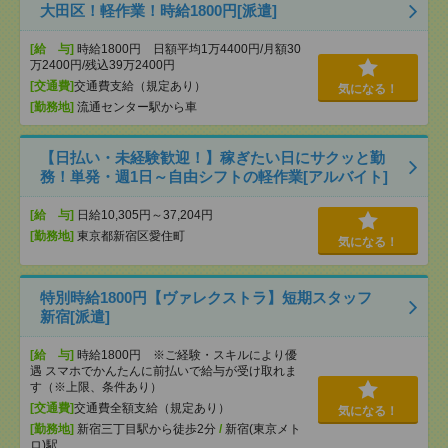
大田区！軽作業！時給1800円[派遣]
[給 与]
時給1800円 日額平均1万4400円/月額30
万2400円/残込39万2400円
[交通費]
交通費支給（規定あり）
気になる！
[勤務地]
流通センター駅から車
【日払い・未経験歓迎！】稼ぎたい日にサクッと勤
務！単発・週1日～自由シフトの軽作業[アルバイト]
[給 与]
日給10,305円～37,204円
[勤務地]
東京都新宿区愛住町
気になる！
特別時給1800円【ヴァレクストラ】短期スタッフ
新宿[派遣]
[給 与]
時給1800円 ※ご経験・スキルにより優
遇 スマホでかんたんに前払いで給与が受け取れま
す（※上限、条件あり）
[交通費]
交通費全額支給（規定あり）
気になる！
[勤務地]
新宿三丁目駅から徒歩2分
/
新宿(東京メト
ロ)駅