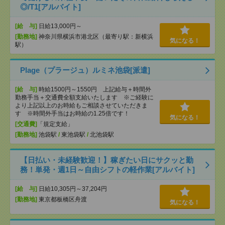
◎/T1[アルバイト]
[給 与]
日給13,000円～
[勤務地]
神奈川県横浜市港北区（最寄り駅：新横浜
気になる！
駅）
Plage（プラージュ）ルミネ池袋[派遣]
[給 与]
時給1500円～1550円 上記給与＋時間外
勤務手当＋交通費全額支給いたします ※ご経験に
より上記以上のお時給もご相談させていただきま
す ※時間外手当はお時給の1.25倍です！
気になる！
[交通費]
「規定支給」
[勤務地]
池袋駅
/
東池袋駅
/
北池袋駅
【日払い・未経験歓迎！】稼ぎたい日にサクッと勤
務！単発・週1日～自由シフトの軽作業[アルバイト]
[給 与]
日給10,305円～37,204円
[勤務地]
東京都板橋区舟渡
気になる！