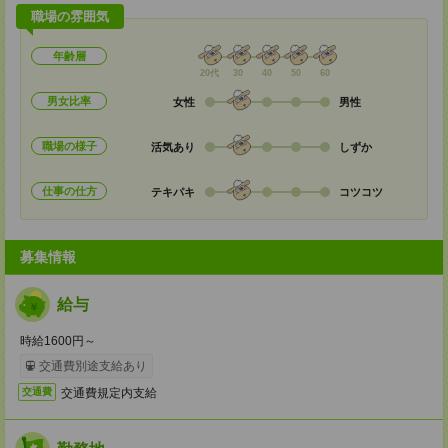
職場の雰囲気
年齢層
20代
30
40
50
60
男女比率
女性
男性
職場の様子
活気あり
しずか
仕事の仕方
テキパキ
コツコツ
募集情報
給与
時給1600円～
交通費別途支給あり
交通費規定内支給
交通費