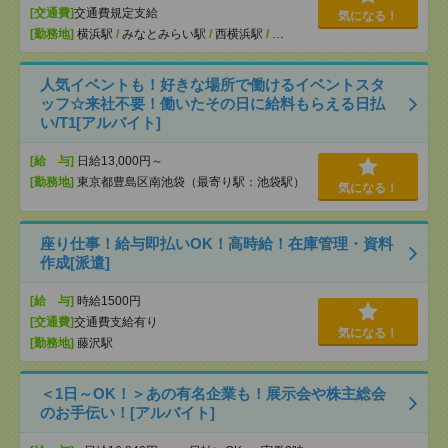
[交通費]
交通費規定支給
気になる！
[勤務地]
横浜駅
/
みなとみらい駅
/
西横浜駅
/
…
人気イベントも！好きな場所で働けるイベントスタ
ッフ☆来社不要！働いたその日に給料もらえる日払
い/T1[アルバイト]
[給 与]
日給13,000円～
[勤務地]
東京都豊島区南池袋（最寄り駅：池袋駅）
気になる！
座り仕事！給与即払いOK！高時給！在庫管理・資料
作成[派遣]
[給 与]
時給1500円
[交通費]
交通費支給有り
気になる！
[勤務地]
藤沢駅
＜1日～OK！＞あの有名企業も！展示会や株主総会
のお手伝い！[アルバイト]