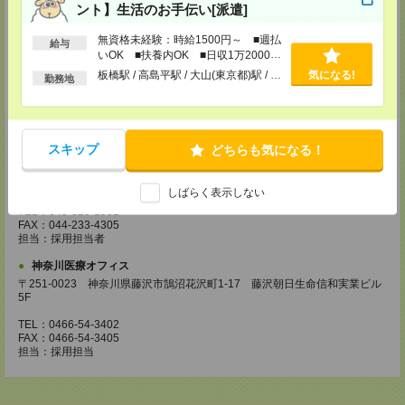
ント】生活のお手伝い[派遣]
TEL：042-728-3021
無資格未経験：時給1500円～ ■週払
FAX：042-728-3025
給与
担当：採用担当
いOK ■扶養内OK ■日収1万2000円
以上
板橋駅 / 高島平駅 / 大山(東京都)駅 / …
気になる!
勤務地
川崎医療オフィス・横浜医療オフィス
〒210-0007 神奈川県川崎市川崎区駅前本町3-1 NMF川崎東口ビル7F
TEL：044-233-3501
FAX：044-233-4305
担当：採用担当者
スキップ
どちらも気になる！
横浜介護オフィス
〒221-0835 神奈川県横浜市神奈川区鶴屋町2-23-2 TSプラザビルディング
しばらく表示しない
5F
TEL：045-320-1901
FAX：044-233-4305
担当：採用担当者
神奈川医療オフィス
〒251-0023 神奈川県藤沢市鵠沼花沢町1-17 藤沢朝日生命信和実業ビル
5F
TEL：0466-54-3402
FAX：0466-54-3405
担当：採用担当