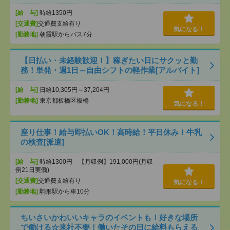
[給 与]
時給1350円
[交通費]
交通費支給有り
気になる！
[勤務地]
朝霞駅からバス7分
【日払い・未経験歓迎！】稼ぎたい日にサクッと勤
務！単発・週1日～自由シフトの軽作業[アルバイト]
[給 与]
日給10,305円～37,204円
[勤務地]
東京都板橋区板橋
気になる！
座り仕事！給与即払いOK！高時給！平日休み！牛乳
の検査[派遣]
[給 与]
時給1300円 【月収例】191,000円(月収
例21日実働)
[交通費]
交通費支給有り
気になる！
[勤務地]
駒形駅から車10分
ちいさいかわいいキャラのイベントも！好きな場所
で働ける☆来社不要！働いたその日に給料もらえる