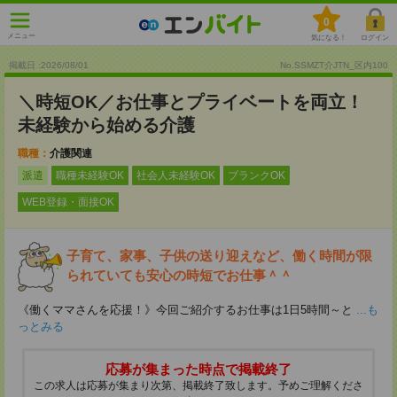
0
メニュー
気になる！
ログイン
掲載日 :2026
/
08
/
01
No.SSMZT介JTN_区内100
＼時短OK／お仕事とプライベートを両立！
未経験から始める介護
職種：
介護関連
派遣
職種未経験OK
社会人未経験OK
ブランクOK
WEB登録・面接OK
子育て、家事、子供の送り迎えなど、働く時間が限
られていても安心の時短でお仕事＾＾
《働くママさんを応援！》今回ご紹介するお仕事は1日5時間～と
...も
っとみる
応募が集まった時点で掲載終了
この求人は応募が集まり次第、掲載終了致します。予めご理解くださ