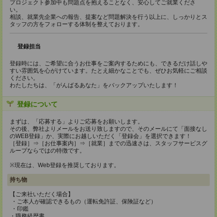
プロジェクト参加中も問題点を抱えることなく、安心してご就業くださ
い。
相談、就業先企業への報告、提案など問題解決を行う以上に、しっかりとス
タッフの方をフォローする体制を整えております。
登録担当
登録時には、ご希望に合うお仕事をご案内するためにも、できるだけ話しや
すい雰囲気を心がけています。たとえ細かなことでも、ぜひお気軽にご相談
ください。
わたしたちは、「がんばるあなた」をバックアップいたします！
登録について
まずは、「応募する」よりご応募をお願いします。
その後、弊社よりメールをお送り致しますので、そのメールにて「面接なし
のWEB登録」か、実際にお越しいただく「登録会」を選択できます！
［登録］⇒［お仕事案内］⇒［就業］までの迅速さは、スタッフサービスグ
ループならではの特徴です。
※現在は、Web登録を推奨しております。
持ち物
【ご来社いただく場合】
・ご本人が確認できるもの（運転免許証、保険証など）
・印鑑
・職務経歴書