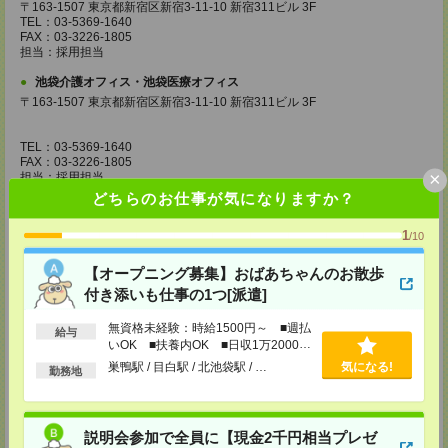
〒163-1507 東京都新宿区新宿3-11-10 新宿311ビル 3F
TEL：03-5369-1640
FAX：03-3226-1805
担当：採用担当
池袋介護オフィス・池袋医療オフィス
〒163-1507 東京都新宿区新宿3-11-10 新宿311ビル 3F
TEL：03-5369-1640
FAX：03-3226-1805
×
担当：採用担当
どちらのお仕事が気になりますか？
錦糸町介護オフィス・錦糸町医療オフィス
〒130-0013 東京都墨田区錦糸一丁目2番1号 アルカセントラル18F
1
/10
TEL：03-5637-1151
【オープニング募集】おばあちゃんのお散歩
FAX：03-5637-1388
担当：採用担当
付き添いも仕事の1つ[派遣]
西東京医療オフィス
無資格未経験：時給1500円～ ■週払
給与
〒180-0004 東京都武蔵野市吉祥寺本町1丁目14番5号 吉祥寺本町ビル5F
いOK ■扶養内OK ■日収1万2000円
以上
巣鴨駅 / 目白駅 / 北池袋駅 / …
気になる!
TEL：0422-23-0901
勤務地
FAX：0422-23-0905
担当：採用担当
町田介護オフィス
説明会参加で全員に【現金2千円相当プレゼ
〒194-0022 東京都町田市森野1丁目36番14号 ビオレ町田ビル3F