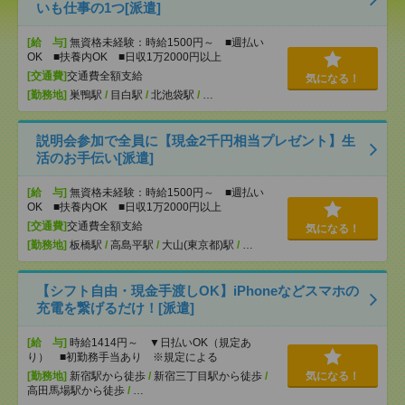
いも仕事の1つ[派遣]
[給 与]
無資格未経験：時給1500円～ ■週払い
OK ■扶養内OK ■日収1万2000円以上
[交通費]
交通費全額支給
気になる！
[勤務地]
巣鴨駅
/
目白駅
/
北池袋駅
/
…
説明会参加で全員に【現金2千円相当プレゼント】生
活のお手伝い[派遣]
[給 与]
無資格未経験：時給1500円～ ■週払い
OK ■扶養内OK ■日収1万2000円以上
[交通費]
交通費全額支給
気になる！
[勤務地]
板橋駅
/
高島平駅
/
大山(東京都)駅
/
…
【シフト自由・現金手渡しOK】iPhoneなどスマホの
充電を繋げるだけ！[派遣]
[給 与]
時給1414円～ ▼日払いOK（規定あ
り） ■初勤務手当あり ※規定による
[勤務地]
新宿駅から徒歩
/
新宿三丁目駅から徒歩
/
気になる！
高田馬場駅から徒歩
/
…