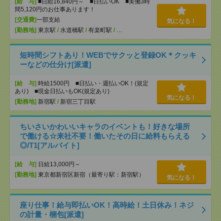
[給 与]
■日給16,840円～ ■日払いOK ■実働3時
間5,120円のお仕事あります！
[交通費]
一部支給
気になる！
[勤務地]
東京駅
/
水道橋駅
/
有楽町駅
/
…
短時間シフトあり！WEBでサクッと登録OK＊クッキ
ーなどの仕分け[派遣]
[給 与]
時給1500円 ■日払い・週払いOK！(規定
あり) ■現金日払いもOK(規定あり)
気になる！
[勤務地]
新宿駅
/
新宿三丁目駅
ちいさいかわいいキャラのイベントも！好きな場所
で働ける☆来社不要！働いたその日に給料もらえる
◎/T1[アルバイト]
[給 与]
日給13,000円～
[勤務地]
東京都新宿区新宿（最寄り駅：新宿駅）
気になる！
座り仕事！給与即払いOK！高時給！土日休み！ネジ
の計量・梱包[派遣]