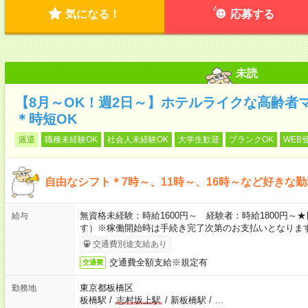
気になる！
応募する
未読
【8月～OK！週2日～】ホテルライクな高齢者
＊時短OK
派遣
職種未経験OK
社会人未経験OK
大学生歓迎
ブランクOK
WEB
自由なシフト＊7時～、11時～、16時～など好きな
無資格未経験：時給1600円～ 経験者：時給1800円
給与
す）※稼働開始時は手続き完了次第のお支払いとなりま
交通費別途支給あり
交通費全額支給※規定有
交通費
東京都板橋区
勤務地
板橋駅
/
志村坂上駅
/
新板橋駅
/
…