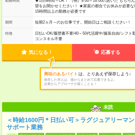
★1日5時間～OK！ （例）9:00～18:00のあいだ も
勤務時間
望をお聞かせください！ ★家庭の都合でお休みが必要な
15時間以上の勤務が必要です
短期2ヵ月～のお仕事です。開始日はご相談ください！
期間
日払いOK
/
履歴書不要
/
40～50代活躍中
/
服装自由
/
シフト
特徴
コンスキル不要
気になる！
応募する
興味のあるバイト
は、とりあえず保存しよう♪
保存した求人は、後からまとめて応募できるよ。
企業からアプローチが届くことも！
未読
＜時給1600円＊日払い可＞ラグジュアリーマ
サポート業務