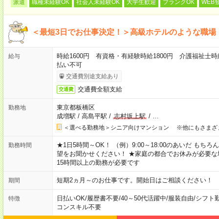
派遣
職種未経験OK
社会人未経験OK
大学生歓迎
ブランクOK
WEB
＜最短3日でお仕事決定！＞高級ホテルのような職場
時給1600円 有資格・有経験時給1800円 介護福祉士時
給与
払い不可
交通費別途支給あり
交通費全額支給
交通費
東京都板橋区
勤務地
成増駅
/
高島平駅
/
志村坂上駅
/
…
＜選べる勤務地＞シニア向けマンション ※他にもさまざ
★1日5時間～OK！ （例）9:00～18:00のあいだ も
勤務時間
望をお聞かせください！ ★家庭の都合でお休みが必要な
15時間以上の勤務が必要です
短期2ヵ月～のお仕事です。開始日はご相談ください！
期間
日払いOK
/
履歴書不要
/
40～50代活躍中
/
服装自由
/
シフト
特徴
コンスキル不要