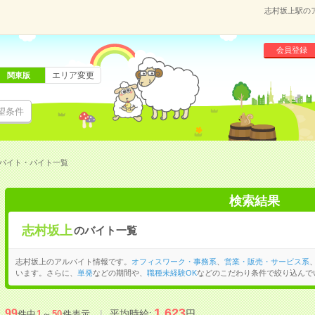
志村坂上駅の
会員登録
エリア変更
関東版
望条件
バイト・バイト一覧
検索結果
志村坂上
のバイト一覧
志村坂上のアルバイト情報です。
オフィスワーク・事務系
、
営業・販売・サービス系
います。さらに、
単発
などの期間や、
職種未経験OK
などのこだわり条件で絞り込んで
1,623
99
平均時給:
円
件中
1
～
50
件表示