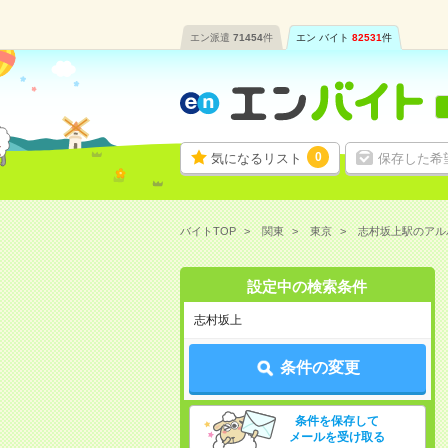
エン派遣
71454
件
エン バイト
82531
件
0
気になるリスト
保存した希
バイトTOP
関東
東京
志村坂上駅のアル
設定中の検索条件
志村坂上
条件の変更
条件を保存して
メールを受け取る