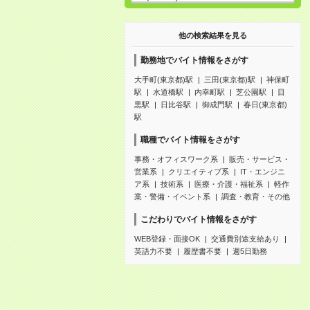
他の検索結果を見る
勤務地でバイト情報をさがす
大手町(東京都)駅
三田(東京都)駅
神保町
駅
水道橋駅
内幸町駅
芝公園駅
目
黒駅
日比谷駅
御成門駅
春日(東京都)
駅
職種でバイト情報をさがす
事務・オフィスワーク系
販売・サービス・
営業系
クリエイティブ系
IT・エンジニ
ア系
技術系
医療・介護・福祉系
軽作
業・警備・イベント系
調査・教育・その他
こだわりでバイト情報をさがす
WEB登録・面接OK
交通費別途支給あり
英語力不要
履歴書不要
週5日勤務