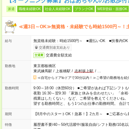
【オープニング募集】おばあちゃんのお散歩付
派遣
職種未経験OK
社会人未経験OK
ブランクOK
WEB登録・面接OK
≪週3日～OK≫無資格・未経験でも時給1500円～！
無資格未経験：時給1500円～ ■週払いOK ■扶養内OK 
給与
交通費別途支給あり
交通費全額支給
交通費
東京都板橋区
勤務地
東武練馬駅
/
上板橋駅
/
志村坂上駅
/
…
≪自宅からドアtoドアで30分以内！≫ご希望の勤務地を紹
9:00～18:00（休憩60分） ■ご希望があれば下記シフトもOK！ 
勤務時間
夜勤 16:30～翌9:30 「家族と休みを合わせたい」 
残業はしたくない」 など、ご希望を教えてくださいね。
望する勤務時間と、もう1つのお仕事の勤務時間。 合計
【8月中のスタートOK！急募！】2カ月～ ■ご応募から
期間
履歴書不要
/
40～50代活躍中
/
服装自由
/
シフト勤務
/
10名
特徴