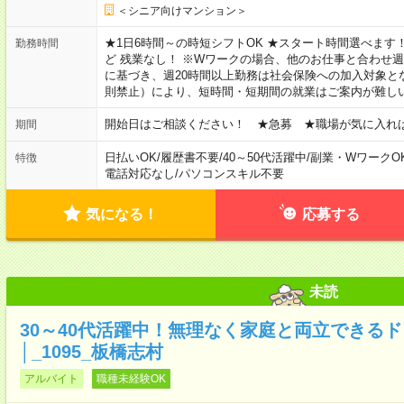
＜シニア向けマンション＞
★1日6時間～の時短シフトOK ★スタート時間選べます！ 7:00～16
勤務時間
ど 残業なし！ ※Wワークの場合、他のお仕事と合わせ週
に基づき、週20時間以上勤務は社会保険への加入対象と
則禁止）により、短時間・短期間の就業はご案内が難し
開始日はご相談ください！ ★急募 ★職場が気に入れ
期間
日払いOK
/
履歴書不要
/
40～50代活躍中
/
副業・WワークO
特徴
電話対応なし
/
パソコンスキル不要
気になる！
応募する
未読
30～40代活躍中！無理なく家庭と両立できる
│_1095_板橋志村
アルバイト
職種未経験OK