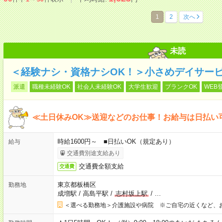
1
2
次へ
未読
＜経験ナシ・資格ナシOK！＞小さめデイサー
派遣
職種未経験OK
社会人未経験OK
大学生歓迎
ブランクOK
WEB
≪土日休みOK≫送迎などのお仕事！お給与は日払い
時給1600円～ ■日払いOK（規定あり）
給与
交通費別途支給あり
交通費全額支給
交通費
東京都板橋区
勤務地
成増駅
/
高島平駅
/
志村坂上駅
/
…
＜選べる勤務地＞介護施設や病院 ※ご自宅の近くなど、