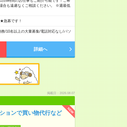
ちろん1日8時間のお仕事もご紹介可能です！ご希
場合も遠慮なくご相談ください。 ※週最低
 ★急募です！
勤務
/
10名以上の大量募集
/
電話対応なし
/
パソ
詳細へ
掲載日：2026.08.07
NEW
ンションで買い物代行など