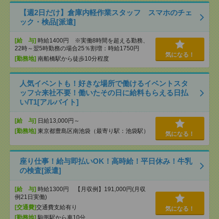
【週2日だけ】倉庫内軽作業スタッフ スマホのチェ
ック・検品[派遣]
[給 与]
時給1400円 ※実働8時間を超える勤務、
22時～翌5時勤務の場合25％割増：時給1750円
気になる！
[勤務地]
南船橋駅から徒歩10分程度
人気イベントも！好きな場所で働けるイベントスタ
ッフ☆来社不要！働いたその日に給料もらえる日払
い/T1[アルバイト]
[給 与]
日給13,000円～
[勤務地]
東京都豊島区南池袋（最寄り駅：池袋駅）
気になる！
座り仕事！給与即払いOK！高時給！平日休み！牛乳
の検査[派遣]
[給 与]
時給1300円 【月収例】191,000円(月収
例21日実働)
[交通費]
交通費支給有り
気になる！
[勤務地]
駒形駅から車10分