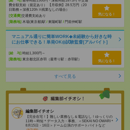
[給 与]
基本時給1500円・深夜時給1875円 ※交通
費全額支給（規定あり） 【月収例】28.5万円（20
日勤務＋深夜120h ※残業なしの場合）
気になる！
[交通費]
交通費支給あり
[勤務地]
木場(東京都)駅
/
東陽町駅
/
門前仲町駅
マニュアル通りに簡単WORK◆未経験から好きな時
にお仕事できる！単発OK◎試験監督[アルバイト]
[給 与]
時給1,300円～
[勤務地]
東京都北区赤羽（最寄り駅：赤羽駅）
気になる！
すべて見る
編集部イチオシ
【完全在宅！】難しい業務なし＆電話なし！ゆっくりの
11時～時短＊データ入力・事務、＜SEKAI NO OWARI＊
8月15日・16日＞ドーム公演のサポートバイトなど
(8/7UP!)