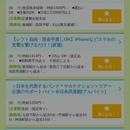
[給 与]
無資格未経験：時給1500円～ ■週払い
OK ■扶養内OK ■日収1万2000円以上
[交通費]
交通費全額支給
気になる！
[勤務地]
板橋駅
/
高島平駅
/
大山(東京都)駅
/
…
【シフト自由・現金手渡しOK】iPhoneなどスマホの
充電を繋げるだけ！[派遣]
[給 与]
時給1414円～ ▼日払いOK（規定あ
り） ■初勤務手当あり ※規定による
[勤務地]
新宿駅から徒歩
/
新宿三丁目駅から徒歩
/
気になる！
高田馬場駅から徒歩
/
…
＜日本を代表するバンド＊サカナクション＞ツアー
公演のサポートバイト＠日本武道館[アルバイト]
[給 与]
時給1250円～
[交通費]
支給（規定有り）
気になる！
[勤務地]
九段下駅から徒歩5分
/
竹橋駅から徒歩10
分
/
神保町駅から徒歩15分
/
…