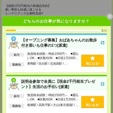
【総額10万円相当の装備品支給】
暑い季節も快適に過ごせる
ヒンヤリグッズを無料支給!!
×
どちらのお仕事が気になりますか？
・ファン付きの空調制服
・アイスメット
・紫外線カットの最新ヘルメット
1
/10
・冷却ジェルシート
・塩分タブレット
【オープニング募集】おばあちゃんのお散歩
・完全防水リュック
・軽量安全靴
付き添いも仕事の1つ[派遣]
・靴下3足
・ドリンク手当（200円/1勤務につき）
無資格未経験：時給1500円～ ■週払
給与
いOK ■扶養内OK ■日収1万2000円
以上
巣鴨駅 / 目白駅 / 北池袋駅 / …
気になる!
勤務地
応募ページへ
説明会参加で全員に【現金2千円相当プレゼ
ント】生活のお手伝い[派遣]
無資格未経験：時給1500円～ ■週払
気になる！
給与
いOK ■扶養内OK ■日収1万2000円
以上
板橋駅 / 高島平駅 / 大山(東京都)駅 / …
気になる!
勤務地