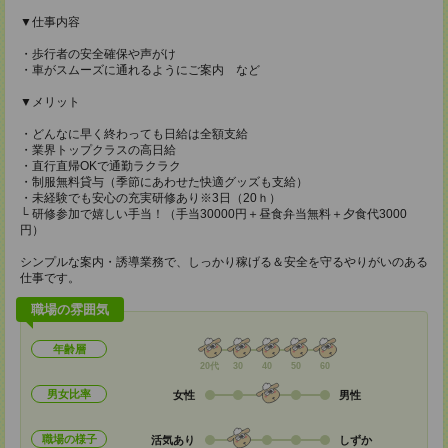
▼仕事内容
・歩行者の安全確保や声がけ
・車がスムーズに通れるようにご案内 など
▼メリット
・どんなに早く終わっても日給は全額支給
・業界トップクラスの高日給
・直行直帰OKで通勤ラクラク
・制服無料貸与（季節にあわせた快適グッズも支給）
・未経験でも安心の充実研修あり※3日（20ｈ）
└ 研修参加で嬉しい手当！（手当30000円＋昼食弁当無料＋夕食代3000
円）
シンプルな案内・誘導業務で、しっかり稼げる＆安全を守るやりがいのある
仕事です。
職場の雰囲気
年齢層
20代
30
40
50
60
男女比率
女性
男性
職場の様子
活気あり
しずか