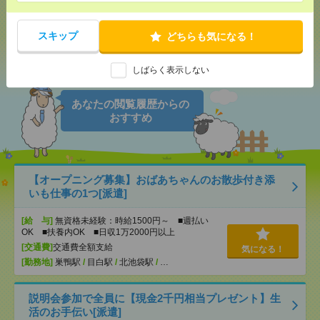
メール
LINE
で送る
で送る
スキップ
どちらも気になる！
シェア
ツイート
ブックマーク
しばらく表示しない
あなたの閲覧履歴からの
おすすめ
【オープニング募集】おばあちゃんのお散歩付き添
いも仕事の1つ[派遣]
[給 与]
無資格未経験：時給1500円～ ■週払い
OK ■扶養内OK ■日収1万2000円以上
[交通費]
交通費全額支給
気になる！
[勤務地]
巣鴨駅
/
目白駅
/
北池袋駅
/
…
説明会参加で全員に【現金2千円相当プレゼント】生
活のお手伝い[派遣]