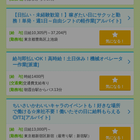
【日払い・未経験歓迎！】稼ぎたい日にサクッと勤
務！単発・週1日～自由シフトの軽作業[アルバイト]
[給 与]
日給10,305円～37,204円
[勤務地]
東京都豊島区上池袋
気になる！
給与即払いOK！高時給！土日休み！機械オペレータ
ー作業[派遣]
[給 与]
時給1400円
[交通費]
交通費支給有り
気になる！
[勤務地]
朝霞台駅からバス13分
ちいさいかわいいキャラのイベントも！好きな場所
で働ける☆来社不要！働いたその日に給料もらえる
◎/T1[アルバイト]
[給 与]
日給13,000円～
[勤務地]
東京都新宿区新宿（最寄り駅：新宿駅）
気になる！