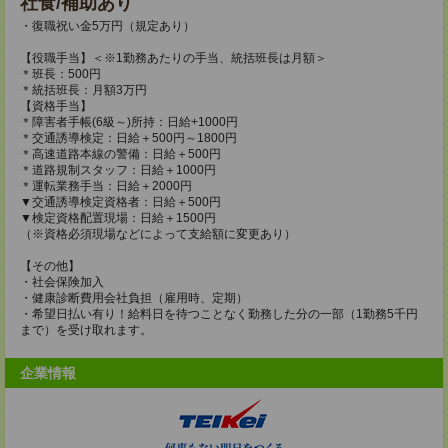
社食/補助あり
・復職祝い金5万円（規定あり）
【役職手当】＜※1勤務あたりの手当、統括班長は月額＞
＊班長：500円
＊統括班長：月額3万円
【資格手当】
＊障害者手帳(6級～)所持：日給+1000円
＊交通誘導検定：日給＋500円～1800円
＊高速道路本線の警備：日給＋500円
＊道路規制スタッフ：日給＋1000円
＊運転業務手当：日給＋2000円
▼交通誘導検定資格者：日給＋500円
▼検定資格配置現場：日給＋1500円
（※資格必須現場などによって支給額に変更あり）
【その他】
・社会保険加入
・健康診断費用会社負担（雇用時、定期）
・希望日払い有り！給料日を待つことなく勤務した分の一部（1勤務5千円
まで）を受け取れます。
企業情報