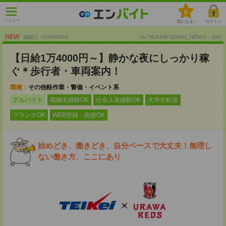
0
メニュー
気になる！
ログイン
NEW
掲載日 :2026
/
08
/
04
No.TEIKEIKT[0085]_NER02・C06
【日給1万4000円～】静かな夜にしっかり稼
ぐ＊歩行者・車両案内！
職種：
その他軽作業・警備・イベント系
アルバイト
職種未経験OK
社会人未経験OK
大学生歓迎
ブランクOK
WEB登録・面接OK
始めどき、働きどき、自分ペースで大丈夫！無理し
ない働き方、ここにあり