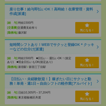
座り仕事！給与即払いOK！高時給！在庫管理・資料
作成[派遣]
[給 与]
時給1500円
[交通費]
交通費支給有り
気になる！
[勤務地]
藤沢駅
短時間シフトあり！WEBでサクッと登録OK＊クッキ
ーなどの仕分け[派遣]
[給 与]
時給1500円 ■日払い・週払いOK！(規定
あり) ■現金日払いもOK(規定あり)
気になる！
[勤務地]
新宿駅
/
新宿三丁目駅
【日払い・未経験歓迎！】稼ぎたい日にサクッと勤
務！単発・週1日～自由シフトの軽作業[アルバイト]
[給 与]
日給10,305円～37,204円
[勤務地]
東京都板橋区舟渡
気になる！