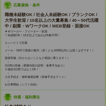
応募資格・条件
職種未経験OK / 社会人未経験OK / ブランクOK /
大学生歓迎 / 10名以上の大量募集 / 40～50代活躍
中 / 副業・WワークOK / WEB登録・面接OK
▼Ｗワーカー・フリーター・歓迎
▽未経験OK！18才以上であれば年齢不問！
エンバイトで応募
↓
メール・SMSで面接の案内（遅くとも1時間以内には届くはずです！）
↓
面接実施（分からないことなど相談に乗ります！）
↓
3日間の研修（業務内容の説明・食事手当あり）
※連続3日間ではなくOK！
↓
入社手続き・無料健康診断（研修手当をゲット）
↓
お仕事開始（シフト自由）
待遇・福利厚生