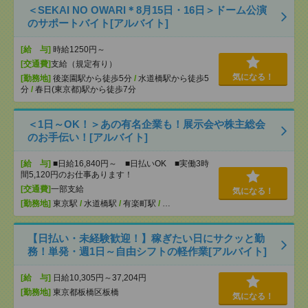
＜SEKAI NO OWARI＊8月15日・16日＞ドーム公演
のサポートバイト[アルバイト]
[給 与]
時給1250円～
[交通費]
支給（規定有り）
気になる！
[勤務地]
後楽園駅から徒歩5分
/
水道橋駅から徒歩5
分
/
春日(東京都)駅から徒歩7分
＜1日～OK！＞あの有名企業も！展示会や株主総会
のお手伝い！[アルバイト]
[給 与]
■日給16,840円～ ■日払いOK ■実働3時
間5,120円のお仕事あります！
[交通費]
一部支給
気になる！
[勤務地]
東京駅
/
水道橋駅
/
有楽町駅
/
…
【日払い・未経験歓迎！】稼ぎたい日にサクッと勤
務！単発・週1日～自由シフトの軽作業[アルバイト]
[給 与]
日給10,305円～37,204円
[勤務地]
東京都板橋区板橋
気になる！