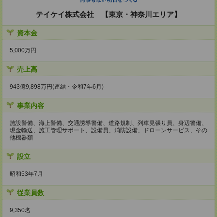
テイケイ株式会社 【東京・神奈川エリア】
資本金
5,000万円
売上高
943億9,898万円(連結・令和7年6月)
事業内容
施設警備、海上警備、交通誘導警備、道路規制、列車見張り員、身辺警備、
現金輸送、施工管理サポート、設備員、消防設備、ドローンサービス、その
他機器類
設立
昭和53年7月
従業員数
9,350名