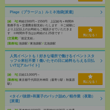
Plage（プラージュ）ルミネ池袋[派遣]
[給 与]
時給1500円～1550円 上記給与＋時間外
勤務手当＋交通費全額支給いたします ※ご経験に
より上記以上のお時給もご相談させていただきま
す ※時間外手当はお時給の1.25倍です！
気になる！
[交通費]
「規定支給」
[勤務地]
池袋駅
/
東池袋駅
/
北池袋駅
人気イベントも！好きな場所で働けるイベントスタ
ッフ☆来社不要！働いたその日に給料もらえる日払
い/T1[アルバイト]
[給 与]
日給13,000円～
[勤務地]
東京都千代田区外神田（最寄り駅：秋葉原
気になる！
駅）
<タイパ抜群>和菓子のパック詰め／軽作業（夜勤）
[派遣]