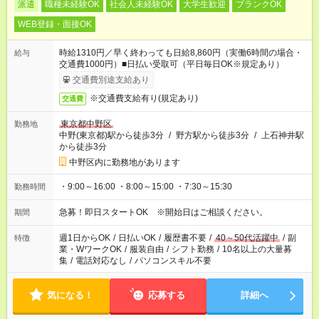
派遣
職種未経験OK
社会人未経験OK
大学生歓迎
ブランクOK
WEB登録・面接OK
時給1310円／早く終わっても日給8,860円（実働6時間の場合・
給与
交通費1000円）■日払い受取可（平日毎日OK※規定あり）
交通費別途支給あり
※交通費支給有り(規定あり)
交通費
東京都中野区
勤務地
中野(東京都)駅から徒歩3分
/
野方駅から徒歩3分
/
上石神井駅
から徒歩3分
中野区内に勤務地があります
・9:00～16:00 ・8:00～15:00 ・7:30～15:30
勤務時間
急募！即日スタートOK ※開始日はご相談ください。
期間
週1日からOK
/
日払いOK
/
履歴書不要
/
40～50代活躍中
/
副
特徴
業・WワークOK
/
服装自由
/
シフト勤務
/
10名以上の大量募
集
/
電話対応なし
/
パソコンスキル不要
気になる！
応募する
詳細へ