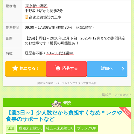
東京都中野区
勤務地
中野坂上駅から徒歩2分
高速道路施設の工事
09:00～17:30(実働7時間30分 休憩1時間)
勤務時間
【急募】即日～2026年12月下旬 2026年12月までの期間限定
期間
のお仕事です！延長の可能性あり
履歴書不要
/
40～50代活躍中
特徴
気になる！
応募する
詳細へ
掲載元企業名
パーソルテンプスタッフ株式会社
掲載日：2026.08.07
未読
NEW
【週3日～】少人数だから負担すくなめ＊レクや
食事のサポートなど
派遣
職種未経験OK
社会人未経験OK
ブランクOK