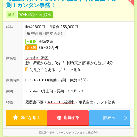
期！カンタン事務！
派遣
WEB登録・面接OK
時給1600円 月収例 256,000円
給与
交通費別途支給あり
全額支給
交通費
25～30万円
月収例
東京都中野区
勤務地
新中野駅から徒歩3分
/
中野(東京都)駅から徒歩14分
＼見たことある！／大手不動産
09:30～18:30(実働8時間 休憩1時間)
勤務時間
2026年09月上旬～長期 ※9月～！
期間
履歴書不要
/
40～50代活躍中
/
服装自由
/
シフト勤務
特徴
気になる！
応募する
詳細へ
掲載元企業名
パーソルテンプスタッフ株式会社