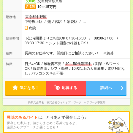
交通費全額支給
交通費
10～15万円
月収例
東京都中野区
勤務地
中野坂上駅
/
鷺ノ宮駅
/
沼袋駅
/
…
病院
下記時間帯よりご相談OK 07:30-16:30 / 08:00-17:00 /
勤務時間
08:30-17:30 ＊シフト固定の相談もOK！
長期のお仕事です。開始日はご相談ください！ ※急募
期間
日払いOK
/
履歴書不要
/
40～50代活躍中
/
副業・Wワーク
特徴
OK
/
服装自由
/
シフト勤務
/
10名以上の大量募集
/
電話対応な
し
/
パソコンスキル不要
気になる！
応募する
詳細へ
掲載元企業名
株式会社ウィルオブ・ワーク ケアワーク事業部
興味のあるバイト
は、とりあえず保存しよう♪
保存した求人は、後からまとめて応募できるよ。
企業からアプローチが届くことも！