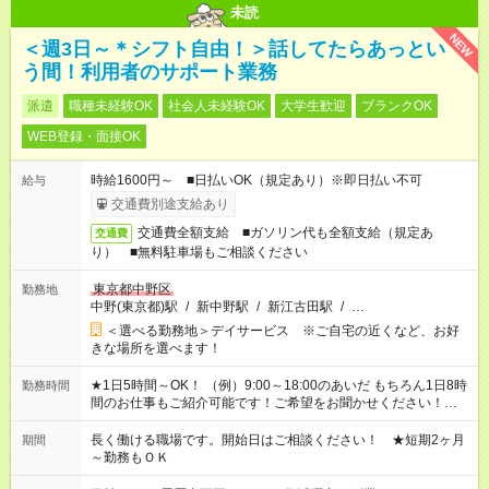
未読
NEW
＜週3日～＊シフト自由！＞話してたらあっとい
う間！利用者のサポート業務
派遣
職種未経験OK
社会人未経験OK
大学生歓迎
ブランクOK
WEB登録・面接OK
時給1600円～ ■日払いOK（規定あり）※即日払い不可
給与
交通費別途支給あり
交通費全額支給 ■ガソリン代も全額支給（規定あ
交通費
り） ■無料駐車場もご相談ください
東京都中野区
勤務地
中野(東京都)駅
/
新中野駅
/
新江古田駅
/
…
＜選べる勤務地＞デイサービス ※ご自宅の近くなど、お好
きな場所を選べます！
★1日5時間～OK！ （例）9:00～18:00のあいだ もちろん1日8時
勤務時間
間のお仕事もご紹介可能です！ご希望をお聞かせください！★家
庭の都合でお休みが必要な場合も遠慮なくご相談ください。 ※
週最低15時間以上の勤務が必要です
長く働ける職場です。開始日はご相談ください！ ★短期2ヶ月
期間
～勤務もＯＫ