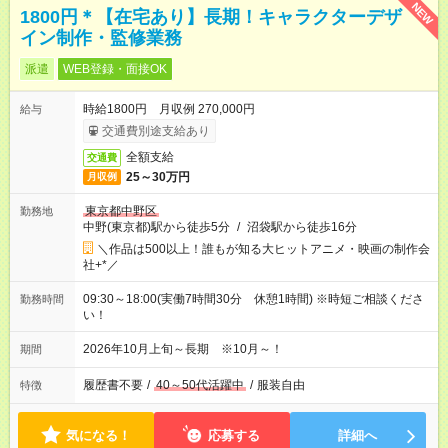
NEW
1800円＊【在宅あり】長期！キャラクターデザ
イン制作・監修業務
派遣
WEB登録・面接OK
時給1800円 月収例 270,000円
給与
交通費別途支給あり
全額支給
交通費
25～30万円
月収例
東京都中野区
勤務地
中野(東京都)駅から徒歩5分
/
沼袋駅から徒歩16分
＼作品は500以上！誰もが知る大ヒットアニメ・映画の制作会
社+*／
09:30～18:00(実働7時間30分 休憩1時間) ※時短ご相談くださ
勤務時間
い！
2026年10月上旬～長期 ※10月～！
期間
履歴書不要
/
40～50代活躍中
/
服装自由
特徴
気になる！
応募する
詳細へ