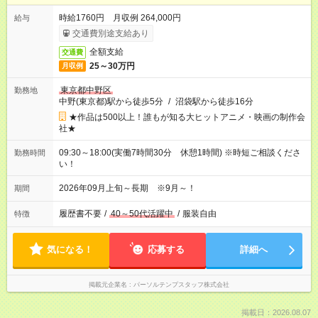
時給1760円 月収例 264,000円
給与
交通費別途支給あり
全額支給
交通費
25～30万円
月収例
東京都中野区
勤務地
中野(東京都)駅から徒歩5分
/
沼袋駅から徒歩16分
★作品は500以上！誰もが知る大ヒットアニメ・映画の制作会
社★
09:30～18:00(実働7時間30分 休憩1時間) ※時短ご相談くださ
勤務時間
い！
2026年09月上旬～長期 ※9月～！
期間
履歴書不要
/
40～50代活躍中
/
服装自由
特徴
気になる！
応募する
詳細へ
掲載元企業名
パーソルテンプスタッフ株式会社
掲載日：2026.08.07