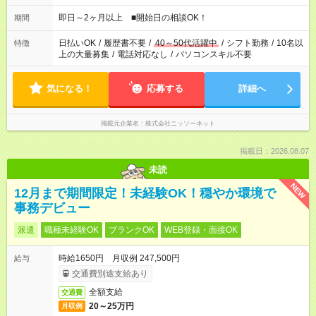
即日～2ヶ月以上 ■開始日の相談OK！
期間
日払いOK
/
履歴書不要
/
40～50代活躍中
/
シフト勤務
/
10名以
特徴
上の大量募集
/
電話対応なし
/
パソコンスキル不要
気になる！
応募する
詳細へ
掲載元企業名
株式会社ニッソーネット
掲載日：2026.08.07
未読
NEW
12月まで期間限定！未経験OK！穏やか環境で
事務デビュー
派遣
職種未経験OK
ブランクOK
WEB登録・面接OK
時給1650円 月収例 247,500円
給与
交通費別途支給あり
全額支給
交通費
20～25万円
月収例