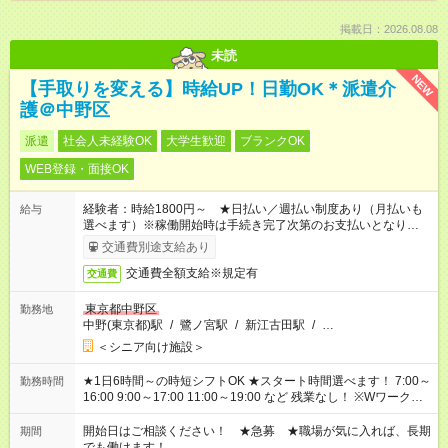
掲載日：2026.08.08
未読
NEW
【手取りを変える】時給UP！日勤OK＊派遣介
護＠中野区
派遣
社会人未経験OK
大学生歓迎
ブランクOK
WEB登録・面接OK
経験者：時給1800円～ ★日払い／週払い制度あり（月払いも
給与
選べます）※稼働開始時は手続き完了次第のお支払いとなりま
す。
交通費別途支給あり
交通費全額支給※規定有
交通費
東京都中野区
勤務地
中野(東京都)駅
/
鷺ノ宮駅
/
新江古田駅
/
…
＜シニア向け施設＞
★1日6時間～の時短シフトOK ★スタート時間選べます！ 7:00～
勤務時間
16:00 9:00～17:00 11:00～19:00 など 残業なし！ ※Wワークの
場合、他のお仕事と合わせ週40時間超の就業はご案内できませ
ん ※法令に基づき、週20時間以上勤務は社会保険への加入対象
開始日はご相談ください！ ★急募 ★職場が気に入れば、長期
期間
となります ※労働者派遣法（日雇い派遣の原則禁止）により、
でも働けます！