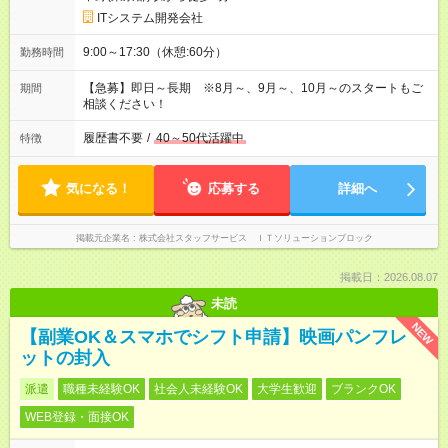
ITシステム開発会社
9:00～17:30（休憩:60分）
勤務時間
【急募】即日～長期 ※8月～、9月～、10月～のスタートもご
期間
相談ください！
履歴書不要
/
40～50代活躍中
特徴
気になる！
応募する
詳細へ
掲載元企業名
株式会社スタッフサービス ＩＴソリューションブロック
掲載日：2026.08.07
未読
NEW
【副業OK＆スマホでシフト申請】映画パンフレ
ットの封入
派遣
職種未経験OK
社会人未経験OK
大学生歓迎
ブランクOK
WEB登録・面接OK