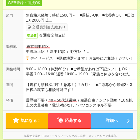
WEB登録・面接OK
無資格未経験：時給1500円～ ■週払いOK ■扶養内OK ■日収
給与
1万2000円以上
交通費別途支給あり
交通費全額支給
交通費
東京都中野区
勤務地
中野坂上駅
/
新中野駅
/
野方駅
/
…
デイサービス ■勤務地選べます！お気軽にご相談ください！
9:00～18:00（休憩60分） ■ご希望があれば下記シフトもOK！
勤務時間
早番 7:00～16:00 遅番 10:00～19:00 「家族と休みを合わせた
い」 「余裕を持って夕飯の準備がしたい」 「できれば残業はし
たくない」 など、ご希望を教えてくださいね。 ※Wワーク希望
【現在も積極採用中！急募！】2カ月～ ■ご応募から最短2～3
期間
の方へ 今ご覧のお仕事で希望する勤務時間と、もう1つのお仕事
日後の就業も相談可能です！
の勤務時間。 合計で週40時間を超える場合は応募できません。
履歴書不要
/
40～50代活躍中
/
服装自由
/
シフト勤務
/
10名以
特徴
上の大量募集
/
電話対応なし
/
パソコンスキル不要
気になる！
応募する
詳細へ
掲載元企業名
日研トータルソーシング株式会社 メディカルケア事業部