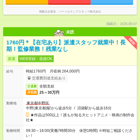
掲載元企業名
パーソルテンプスタッフ株式会社
掲載日：2026.08.07
未読
NEW
1760円＊【在宅あり】派遣スタッフ就業中！長
期！監修業務！残業なし
派遣
WEB登録・面接OK
時給1760円 月収例 264,000円
給与
交通費別途支給あり
全額支給
交通費
25～30万円
月収例
東京都中野区
勤務地
中野(東京都)駅から徒歩5分
/
沼袋駅から徒歩16分
★作品は500以上！誰もが知る大ヒットアニメ・映画の制作会
社★
09:30～18:00(実働7時間30分 休憩1時間) ※時短ご相談くださ
勤務時間
い！