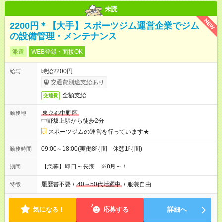
未読
NEW
2200円＊【大手】スポーツジム運営企業でジム
の設備管理・メンテナンス
派遣
WEB登録・面接OK
時給2200円
給与
交通費別途支給あり
全額支給
交通費
東京都中野区
勤務地
中野坂上駅から徒歩2分
スポーツジムの運営を行っています★
09:00～18:00(実働8時間 休憩1時間)
勤務時間
【急募】即日～長期 ※8月～！
期間
履歴書不要
/
40～50代活躍中
/
服装自由
特徴
気になる！
応募する
詳細へ