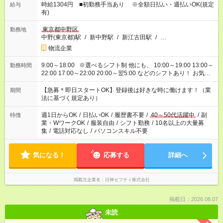
時給1304円 ■初勤務手当あり ※全額日払い・週払いOK(規定
給与
有)
東京都中野区
勤務地
中野(東京都)駅
/
新中野駅
/
新江古田駅
/
…
物流企業
9:00～18:00 ※選べるシフト制 他にも、 10:00～19:00 13:00～
勤務時間
22:00 17:00～22:00 20:00～翌5:00 などのシフトあり！ お気軽
にご相談ください！
【急募＊即日スタートOK】登録後は好きな時に働けます！（業
期間
法に基づく規定あり）
週1日からOK
/
日払いOK
/
履歴書不要
/
40～50代活躍中
/
副
特徴
業・WワークOK
/
服装自由
/
シフト勤務
/
10名以上の大量募
集
/
電話対応なし
/
パソコンスキル不要
気になる！
応募する
詳細へ
掲載元企業名
日伸セフティ株式会社
掲載日：2026.08.07
未読