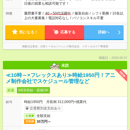
の方へ 今ご覧のお仕事で希望する勤務時間と、もう1つのお仕事
日後の就業も相談可能です！
の勤務時間。 合計で週40時間を超える場合は応募できません。
履歴書不要
/
40～50代活躍中
/
服装自由
/
シフト勤務
/
10名以
特徴
上の大量募集
/
電話対応なし
/
パソコンスキル不要
気になる！
応募する
詳細へ
掲載元企業名
日研トータルソーシング株式会社 メディカルケア事業部
掲載日：2026.08.07
未読
NEW
≪10時～×フレックスあり≫時給1950円！アニ
メ制作会社でスケジュール管理など
派遣
WEB登録・面接OK
時給1950円 月収例 312,000円+残業代
給与
交通費別途支給あり
全額支給
交通費
30万円～
月収例