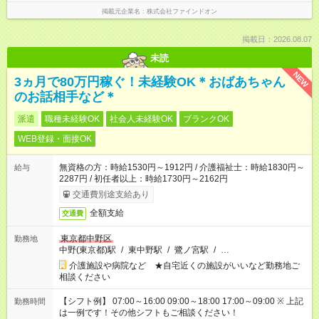
掲載元企業名
株式会社ファインドオン
掲載日：2026.08.07
未読
NEW
3ヵ月で80万円稼ぐ！未経験OK＊おばあちゃん
のお話相手など＊
派遣
職種未経験OK
社会人未経験OK
ブランクOK
WEB登録・面接OK
無資格の方：時給1530円～1912円 / 介護福祉士：時給1830円～
給与
2287円 / 初任者以上：時給1730円～2162円
交通費別途支給あり
全額支給
交通費
東京都中野区
勤務地
中野(東京都)駅
/
東中野駅
/
鷺ノ宮駅
/
…
介護施設や病院など ★自宅近くの施設がいいなど勤務地ご
相談ください
【シフト例】 07:00～16:00 09:00～18:00 17:00～09:00 ※ 上記
勤務時間
は一例です！その他シフトもご相談ください！