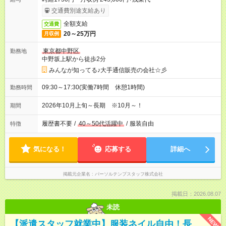
交通費別途支給あり
全額支給
交通費
20～25万円
月収例
東京都中野区
勤務地
中野坂上駅から徒歩2分
みんなが知ってる♪大手通信販売の会社☆彡
09:30～17:30(実働7時間 休憩1時間)
勤務時間
2026年10月上旬～長期 ※10月～！
期間
履歴書不要
/
40～50代活躍中
/
服装自由
特徴
気になる！
応募する
詳細へ
掲載元企業名
パーソルテンプスタッフ株式会社
掲載日：2026.08.07
未読
NEW
【派遣スタッフ就業中】服装ネイル自由！長