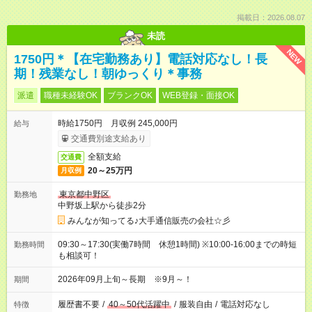
掲載日：2026.08.07
未読
NEW
1750円＊【在宅勤務あり】電話対応なし！長
期！残業なし！朝ゆっくり＊事務
派遣
職種未経験OK
ブランクOK
WEB登録・面接OK
時給1750円 月収例 245,000円
給与
交通費別途支給あり
全額支給
交通費
20～25万円
月収例
東京都中野区
勤務地
中野坂上駅から徒歩2分
みんなが知ってる♪大手通信販売の会社☆彡
09:30～17:30(実働7時間 休憩1時間) ※10:00-16:00までの時短
勤務時間
も相談可！
2026年09月上旬～長期 ※9月～！
期間
履歴書不要
/
40～50代活躍中
/
服装自由
/
電話対応なし
特徴