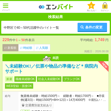
0
メニュー
気になる！
ログイン
検索結果
条件の変更
中野区で40～50代活躍中のバイト一覧
229
1,749
件中
1
～
50
件表示
平均時給:
円
新着順
時給順
人気順
掲載日：2026.08.08
未読
NEW
＼未経験OK!／伝票や物品の準備など＊病院内
サポート
派遣
職種未経験OK
社会人未経験OK
ブランクOK
WEB登録・面接OK
無資格未経験：時給1500円～ 経験者：時給1700円～ ■月収
給与
例(週3日)：時給1500円×8H×12日＝14万4000円 ※前払い・日
払い・週払いOK
交通費別途支給あり