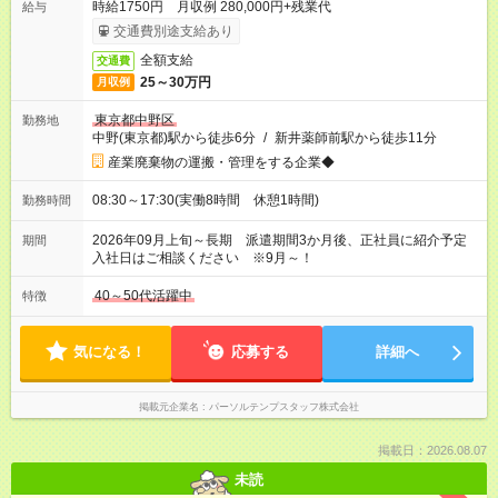
時給1750円 月収例 280,000円+残業代
給与
交通費別途支給あり
全額支給
交通費
25～30万円
月収例
東京都中野区
勤務地
中野(東京都)駅から徒歩6分
/
新井薬師前駅から徒歩11分
産業廃棄物の運搬・管理をする企業◆
08:30～17:30(実働8時間 休憩1時間)
勤務時間
2026年09月上旬～長期 派遣期間3か月後、正社員に紹介予定
期間
入社日はご相談ください ※9月～！
40～50代活躍中
特徴
気になる！
応募する
詳細へ
掲載元企業名
パーソルテンプスタッフ株式会社
掲載日：2026.08.07
未読