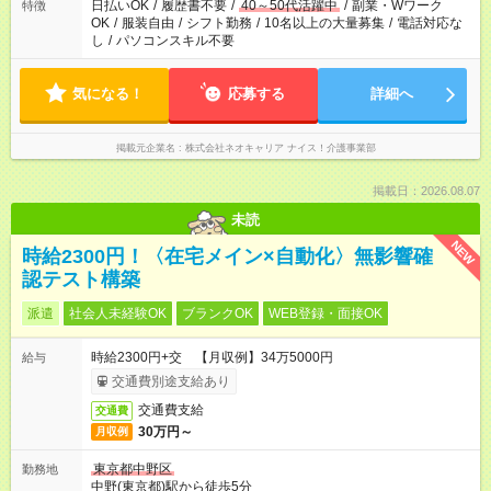
日払いOK
/
履歴書不要
/
40～50代活躍中
/
副業・Wワーク
特徴
OK
/
服装自由
/
シフト勤務
/
10名以上の大量募集
/
電話対応な
し
/
パソコンスキル不要
気になる！
応募する
詳細へ
掲載元企業名
株式会社ネオキャリア ナイス！介護事業部
掲載日：2026.08.07
未読
NEW
時給2300円！〈在宅メイン×自動化〉無影響確
認テスト構築
派遣
社会人未経験OK
ブランクOK
WEB登録・面接OK
時給2300円+交 【月収例】34万5000円
給与
交通費別途支給あり
交通費支給
交通費
30万円～
月収例
東京都中野区
勤務地
中野(東京都)駅から徒歩5分