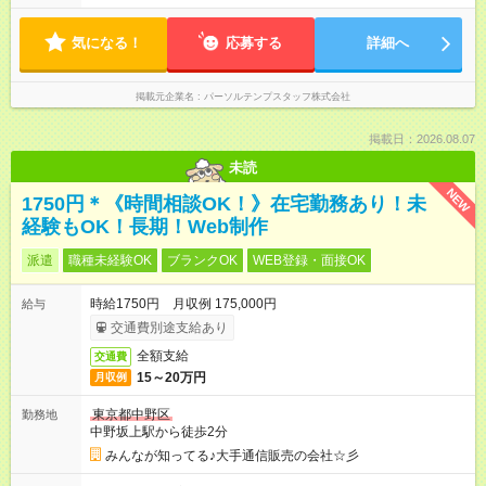
気になる！
応募する
詳細へ
掲載元企業名
パーソルテンプスタッフ株式会社
掲載日：2026.08.07
未読
NEW
1750円＊《時間相談OK！》在宅勤務あり！未
経験もOK！長期！Web制作
派遣
職種未経験OK
ブランクOK
WEB登録・面接OK
時給1750円 月収例 175,000円
給与
交通費別途支給あり
全額支給
交通費
15～20万円
月収例
東京都中野区
勤務地
中野坂上駅から徒歩2分
みんなが知ってる♪大手通信販売の会社☆彡