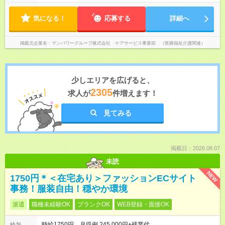
気になる！
応募する
詳細へ
掲載元企業名
マンパワーグループ株式会社 ケアサービス事業部 （医療福祉介護関連）
少しエリアを広げると、
2305
求人が
件増えます！
見てみる
掲載日：2026.08.07
未読
NEW
1750円＊＜在宅あり＞ファッションECサイト
事務！服装自由！穏やか環境
派遣
職種未経験OK
ブランクOK
WEB登録・面接OK
時給1750円 月収例 245,000円+残業代
給与