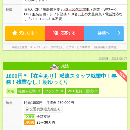
短時間・短期間の就業はご案内が難しい場合があります
日払いOK
/
履歴書不要
/
40～50代活躍中
/
副業・Wワーク
特徴
OK
/
服装自由
/
シフト勤務
/
10名以上の大量募集
/
電話対応な
し
/
パソコンスキル不要
気になる！
応募する
詳細へ
掲載元企業名
マンパワーグループ株式会社 ケアサービス事業部 （医療福祉介護関連）
掲載日：2026.08.07
未読
NEW
1800円＊【在宅あり】派遣スタッフ就業中！事
務！残業なし！朝ゆっくり
派遣
職種未経験OK
ブランクOK
WEB登録・面接OK
時給1800円 月収例 270,000円
給与
交通費別途支給あり
全額支給
交通費
25～30万円
月収例