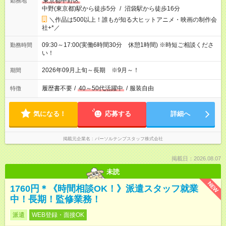
東京都中野区
勤務地
中野(東京都)駅から徒歩5分
/
沼袋駅から徒歩16分
＼作品は500以上！誰もが知る大ヒットアニメ・映画の制作会
社+*／
09:30～17:00(実働6時間30分 休憩1時間) ※時短ご相談くださ
勤務時間
い！
2026年09月上旬～長期 ※9月～！
期間
履歴書不要
/
40～50代活躍中
/
服装自由
特徴
気になる！
応募する
詳細へ
掲載元企業名
パーソルテンプスタッフ株式会社
掲載日：2026.08.07
未読
NEW
1760円＊《時間相談OK！》派遣スタッフ就業
中！長期！監修業務！
派遣
WEB登録・面接OK