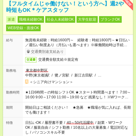
NEW
【フルタイムじゃ働けない！という方へ】週2や
時短もOK＊ケアスタッフ
派遣
職種未経験OK
社会人未経験OK
大学生歓迎
ブランクOK
WEB登録・面接OK
無資格未経験：時給1600円～ 経験者：時給1800円～★日払い
給与
／週払い制度あり（月払いも選べます）※稼働開始時は手続き完
了次第のお支払いとなります。
交通費別途支給あり
交通費全額支給※規定有
交通費
東京都中野区
勤務地
中野(東京都)駅
/
鷺ノ宮駅
/
新江古田駅
/
…
＜シニア向けマンション＞
★1日6時間～の時短シフトOK ★スタート時間選べます！ 7:00～
勤務時間
16:00 9:00～17:00 11:00～19:00 など 残業なし！ ※Wワークの
場合、他のお仕事と合わせ週40時間超の就業はご案内できませ
ん ※法令に基づき、週20時間以上勤務は社会保険への加入対象
開始日はご相談ください！ ★急募 ★職場が気に入れば、長期
期間
となります ※労働者派遣法（日雇い派遣の原則禁止）により、
でも働けます！
短時間・短期間の就業はご案内が難しい場合があります
日払いOK
/
履歴書不要
/
40～50代活躍中
/
副業・Wワーク
特徴
OK
/
服装自由
/
シフト勤務
/
10名以上の大量募集
/
電話対応な
し
/
パソコンスキル不要