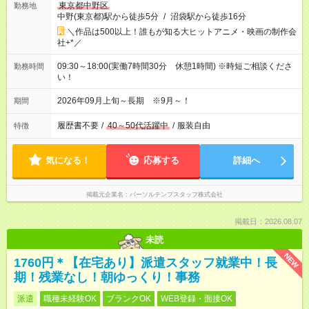
東京都中野区
勤務地
中野(東京都)駅から徒歩5分
/
沼袋駅から徒歩16分
＼作品は500以上！誰もが知る大ヒットアニメ・映画の制作会
社+*／
09:30～18:00(実働7時間30分 休憩1時間) ※時短ご相談くださ
勤務時間
い！
2026年09月上旬～長期 ※9月～！
期間
履歴書不要
/
40～50代活躍中
/
服装自由
特徴
気になる！
応募する
詳細へ
掲載元企業名
パーソルテンプスタッフ株式会社
掲載日：2026.08.07
未読
NEW
1760円＊【在宅あり】派遣スタッフ就業中！長
期！残業なし！朝ゆっくり！事務
派遣
職種未経験OK
ブランクOK
WEB登録・面接OK