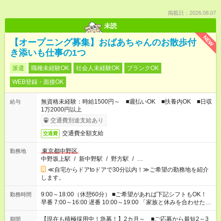
掲載日：2026.08.07
未読
NEW
【オープニング募集】おばあちゃんのお散歩付
き添いも仕事の1つ
派遣
職種未経験OK
社会人未経験OK
ブランクOK
WEB登録・面接OK
無資格未経験：時給1500円～ ■週払いOK ■扶養内OK ■日収
給与
1万2000円以上
交通費別途支給あり
交通費全額支給
交通費
東京都中野区
勤務地
中野坂上駅
/
新中野駅
/
野方駅
/
…
≪自宅からドアtoドアで30分以内！≫ご希望の勤務地を紹介
します。
9:00～18:00（休憩60分） ■ご希望があれば下記シフトもOK！
勤務時間
早番 7:00～16:00 遅番 10:00～19:00 「家族と休みを合わせた
い」 「余裕を持って夕飯の準備がしたい」 「できれば残業はし
たくない」 など、ご希望を教えてくださいね。 ※Wワーク希望
【現在も積極採用中！急募！】2カ月～ ■ご応募から最短2～3
期間