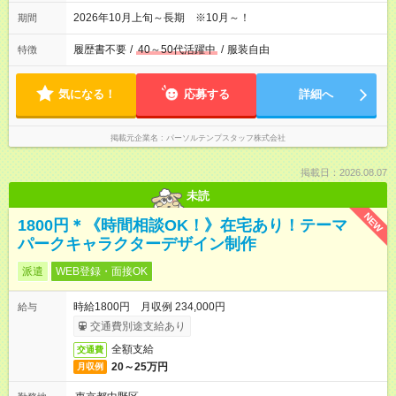
2026年10月上旬～長期 ※10月～！
期間
履歴書不要
/
40～50代活躍中
/
服装自由
特徴
気になる！
応募する
詳細へ
掲載元企業名
パーソルテンプスタッフ株式会社
掲載日：2026.08.07
未読
NEW
1800円＊《時間相談OK！》在宅あり！テーマ
パークキャラクターデザイン制作
派遣
WEB登録・面接OK
時給1800円 月収例 234,000円
給与
交通費別途支給あり
全額支給
交通費
20～25万円
月収例