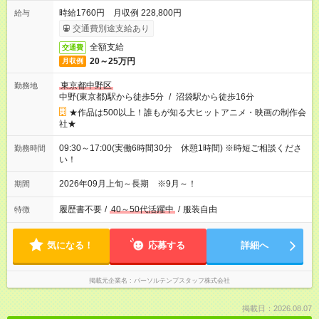
時給1760円 月収例 228,800円
給与
交通費別途支給あり
全額支給
交通費
20～25万円
月収例
東京都中野区
勤務地
中野(東京都)駅から徒歩5分
/
沼袋駅から徒歩16分
★作品は500以上！誰もが知る大ヒットアニメ・映画の制作会
社★
09:30～17:00(実働6時間30分 休憩1時間) ※時短ご相談くださ
勤務時間
い！
2026年09月上旬～長期 ※9月～！
期間
履歴書不要
/
40～50代活躍中
/
服装自由
特徴
気になる！
応募する
詳細へ
掲載元企業名
パーソルテンプスタッフ株式会社
掲載日：2026.08.07