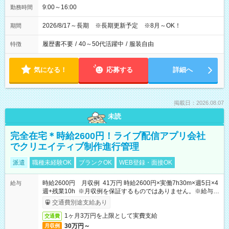
9:00～16:00
勤務時間
2026/8/17～長期 ※長期更新予定 ※8月～OK！
期間
履歴書不要
/
40～50代活躍中
/
服装自由
特徴
気になる！
応募する
詳細へ
掲載日：2026.08.07
未読
完全在宅＊時給2600円！ライブ配信アプリ会社
でクリエイティブ制作進行管理
派遣
職種未経験OK
ブランクOK
WEB登録・面接OK
時給2600円 月収例 41万円 時給2600円×実働7h30m×週5日×4
給与
週+残業10h ※月収例を保証するものではありません。※給与即
受取りサービス利用可（利用条件有）
交通費別途支給あり
1ヶ月3万円を上限として実費支給
交通費
30万円～
月収例