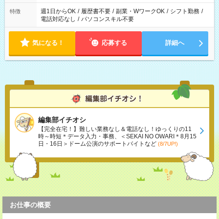
週1日からOK
/
履歴書不要
/
副業・WワークOK
/
シフト勤務
/
特徴
電話対応なし
/
パソコンスキル不要
気になる！
応募する
詳細へ
編集部イチオシ
【完全在宅！】難しい業務なし＆電話なし！ゆっくりの11
時～時短＊データ入力・事務、＜SEKAI NO OWARI＊8月15
日・16日＞ドーム公演のサポートバイトなど
(8/7UP!)
お仕事の概要