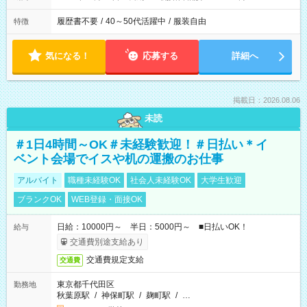
履歴書不要
/
40～50代活躍中
/
服装自由
特徴
気になる！
応募する
詳細へ
掲載日：2026.08.06
未読
＃1日4時間～OK＃未経験歓迎！＃日払い＊イ
ベント会場でイスや机の運搬のお仕事
アルバイト
職種未経験OK
社会人未経験OK
大学生歓迎
ブランクOK
WEB登録・面接OK
日給：10000円～ 半日：5000円～ ■日払いOK！
給与
交通費別途支給あり
交通費規定支給
交通費
東京都千代田区
勤務地
秋葉原駅
/
神保町駅
/
麹町駅
/
…