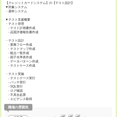
【クレジットカードシステム】の【テスト設計】
▼対象システム
・基幹システム
▼テスト支援概要
・テスト管理
- テスト計画書作成
- 品質評価報告書作成
・テスト設計
- 業務フロー作成
- テストマップ作成
- 観点一覧作成
- 因子水準表作成
- データパターン作成
- テストケース作成
・テスト実施
- テストケース実行
- バッチ実行
- SQL実行
- ログ確認
- 不具合起票
- エビデンス取得
職場の雰囲気