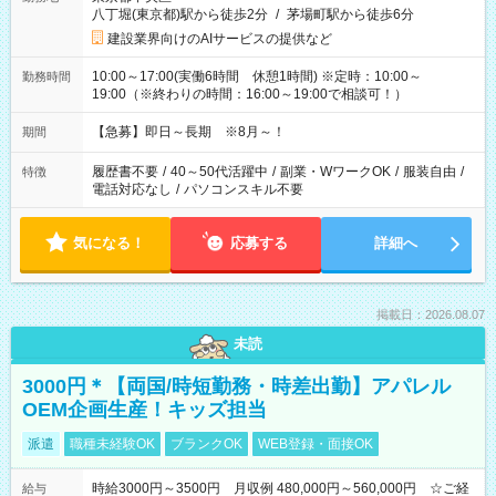
八丁堀(東京都)駅から徒歩2分
/
茅場町駅から徒歩6分
建設業界向けのAIサービスの提供など
10:00～17:00(実働6時間 休憩1時間) ※定時：10:00～
勤務時間
19:00（※終わりの時間：16:00～19:00で相談可！）
【急募】即日～長期 ※8月～！
期間
履歴書不要
/
40～50代活躍中
/
副業・WワークOK
/
服装自由
/
特徴
電話対応なし
/
パソコンスキル不要
気になる！
応募する
詳細へ
掲載日：2026.08.07
未読
3000円＊【両国/時短勤務・時差出勤】アパレル
OEM企画生産！キッズ担当
派遣
職種未経験OK
ブランクOK
WEB登録・面接OK
時給3000円～3500円 月収例 480,000円～560,000円 ☆ご経
給与