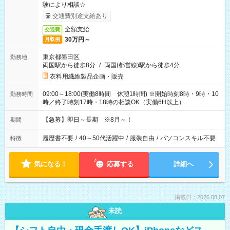
験により相談☆
交通費別途支給あり
全額支給
交通費
30万円～
月収例
東京都墨田区
勤務地
両国駅から徒歩8分
/
両国(都営線)駅から徒歩4分
衣料用繊維製品企画・販売
09:00～18:00(実働8時間 休憩1時間) ※開始時刻8時・9時・10
勤務時間
時／終了時刻17時・18時の相談OK（実働6H以上）
【急募】即日～長期 ※8月～！
期間
履歴書不要
/
40～50代活躍中
/
服装自由
/
パソコンスキル不要
特徴
気になる！
応募する
詳細へ
掲載日：2026.08.07
未読