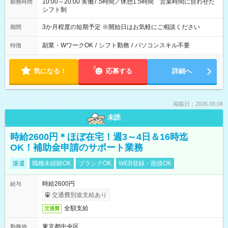
10:00～20:00 実働7.5時間／休憩1.5時間 営業時間に合わせた
勤務時間
シフト制
3か月程度の短期予定 ※開始日はお気軽にご相談ください
期間
副業・WワークOK
/
シフト勤務
/
パソコンスキル不要
特徴
気になる！
応募する
詳細へ
掲載日：2026.08.08
未読
時給2600円＊ほぼ在宅！週3～4日＆16時迄
OK！補助金申請のサポート業務
派遣
職種未経験OK
ブランクOK
WEB登録・面接OK
時給2600円
給与
交通費別途支給あり
全額支給
交通費
東京都中央区
勤務地