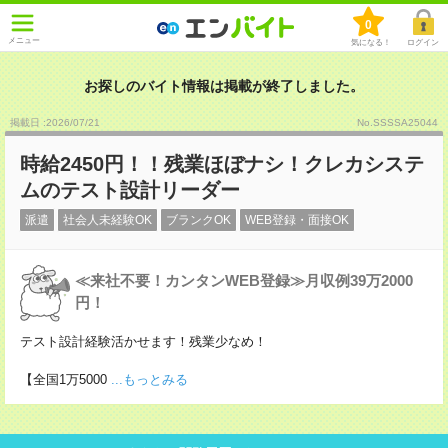
0
メニュー
気になる！
ログイン
お探しのバイト情報は掲載が終了しました。
掲載日 :2026
/
07
/
21
No.SSSSA25044
時給2450円！！残業ほぼナシ！クレカシステ
ムのテスト設計リーダー
派遣
社会人未経験OK
ブランクOK
WEB登録・面接OK
≪来社不要！カンタンWEB登録≫月収例39万2000
円！
テスト設計経験活かせます！残業少なめ！
【全国1万5000
...もっとみる