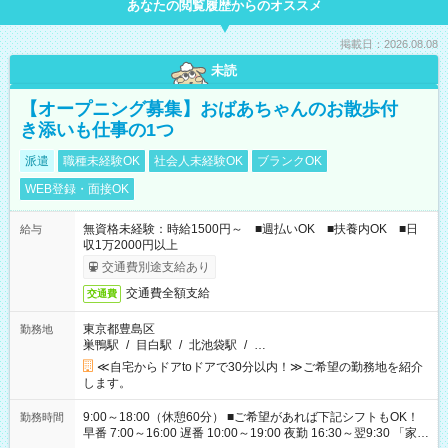
あなたの閲覧履歴からのオススメ
掲載日：2026.08.08
未読
【オープニング募集】おばあちゃんのお散歩付
き添いも仕事の1つ
派遣
職種未経験OK
社会人未経験OK
ブランクOK
WEB登録・面接OK
無資格未経験：時給1500円～ ■週払いOK ■扶養内OK ■日
給与
収1万2000円以上
交通費別途支給あり
交通費全額支給
交通費
東京都豊島区
勤務地
巣鴨駅
/
目白駅
/
北池袋駅
/
…
≪自宅からドアtoドアで30分以内！≫ご希望の勤務地を紹介
します。
9:00～18:00（休憩60分） ■ご希望があれば下記シフトもOK！
勤務時間
早番 7:00～16:00 遅番 10:00～19:00 夜勤 16:30～翌9:30 「家族