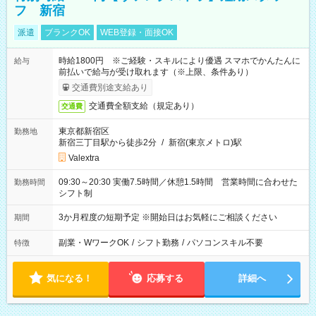
フ 新宿
派遣
ブランクOK
WEB登録・面接OK
時給1800円 ※ご経験・スキルにより優遇 スマホでかんたんに
給与
前払いで給与が受け取れます（※上限、条件あり）
交通費別途支給あり
交通費全額支給（規定あり）
交通費
東京都新宿区
勤務地
新宿三丁目駅から徒歩2分
/
新宿(東京メトロ)駅
Valextra
09:30～20:30 実働7.5時間／休憩1.5時間 営業時間に合わせた
勤務時間
シフト制
3か月程度の短期予定 ※開始日はお気軽にご相談ください
期間
副業・WワークOK
/
シフト勤務
/
パソコンスキル不要
特徴
気になる！
応募する
詳細へ