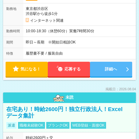
東京都渋谷区
勤務地
渋谷駅から徒歩1分
インターネット関連
10:00-18:30（休憩60分）実働7時間30分
勤務時間
即日～長期 ※開始日相談OK
期間
履歴書不要
/
服装自由
特徴
気になる！
応募する
詳細へ
掲載日：2026.08.04
未読
在宅あり！時給2600円！独立行政法人！Excel
データ集計
派遣
職種未経験OK
ブランクOK
WEB登録・面接OK
時給2600円＋交
給与