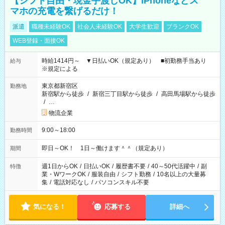
【シフト自由・現金手渡しOK】iPhoneなどス
マホの充電を繋げるだけ！
派遣
職種未経験OK
社会人未経験OK
大学生歓迎
ブランクOK
WEB登録・面接OK
時給1414円～ ▼日払いOK（規定あり） ■初勤務手当あり
給与
※規定による
東京都新宿区
勤務地
新宿駅から徒歩
/
新宿三丁目駅から徒歩
/
高田馬場駅から徒歩
/
…
物流企業
9:00～18:00
勤務時間
即日～OK！ 1日～働けます＾＾（規定あり）
期間
週1日からOK
/
日払いOK
/
履歴書不要
/
40～50代活躍中
/
副
特徴
業・WワークOK
/
服装自由
/
シフト勤務
/
10名以上の大量募
集
/
電話対応なし
/
パソコンスキル不要
気になる！
応募する
詳細へ