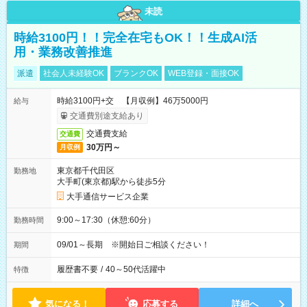
未読
時給3100円！！完全在宅もOK！！生成AI活
用・業務改善推進
派遣
社会人未経験OK
ブランクOK
WEB登録・面接OK
時給3100円+交 【月収例】46万5000円
給与
交通費別途支給あり
交通費支給
交通費
30万円～
月収例
東京都千代田区
勤務地
大手町(東京都)駅から徒歩5分
大手通信サービス企業
9:00～17:30（休憩:60分）
勤務時間
09/01～長期 ※開始日ご相談ください！
期間
履歴書不要
/
40～50代活躍中
特徴
気になる！
応募する
詳細へ