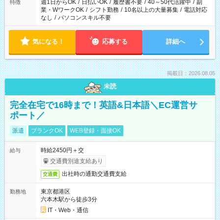
週1日からOK
/
日払いOK
/
履歴書不要
/
40～50代活躍中
/
副
特徴
業・WワークOK
/
シフト勤務
/
10名以上の大量募集
/
電話対応
なし
/
パソコンスキル不要
気になる！
応募する
詳細へ
掲載日：2026.08.05
未読
完全在宅で16時まで！英語&日本語＼EC運営サ
ポート／
派遣
ブランクOK
WEB登録・面接OK
時給2450円＋交
給与
交通費別途支給あり
出社時の通勤交通費支給
交通費
東京都港区
勤務地
六本木駅から徒歩3分
IT・Web・通信