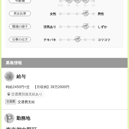
年齢層
20代
30
40
50
60
男女比率
女性
男性
職場の様子
活気あり
しずか
仕事の仕方
テキパキ
コツコツ
募集情報
給与
時給2450円+交 【月収例】39万2000円
交通費別途支給あり
交通費支給
交通費
勤務地