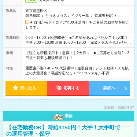
東京都墨田区
勤務地
錦糸町駅
/
とうきょうスカイツリー駅
/
京成曳舟駅
/
…
≪自宅からドアtoドアで30分以内！≫ご希望の勤務地を紹介
します。
9:00～18:00（休憩60分） ■ご希望があれば下記シフトもOK！
勤務時間
早番 7:00～16:00 遅番 10:00～19:00 「家族と休みを合わせた
い」 「余裕を持って夕飯の準備がしたい」 「できれば残業はし
たくない」 など、ご希望を教えてくださいね。 ※Wワーク希望
【現在も積極採用中！急募！】2カ月～ ■ご応募から最短2～3
期間
の方へ 今ご覧のお仕事で希望する勤務時間と、もう1つのお仕事
日後の就業も相談可能です！
の勤務時間。 合計で週40時間を超える場合は応募できません。
履歴書不要
/
40～50代活躍中
/
服装自由
/
シフト勤務
/
10名以
特徴
上の大量募集
/
電話対応なし
/
パソコンスキル不要
気になる！
応募する
詳細へ
掲載日：2026.08.07
未読
【在宅勤務OK】時給3150円！大手！大手町で
の運用管理・保守