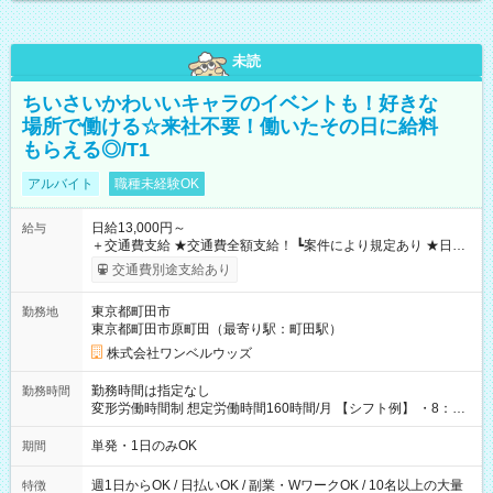
未読
ちいさいかわいいキャラのイベントも！好きな
場所で働ける☆来社不要！働いたその日に給料
もらえる◎/T1
アルバイト
職種未経験OK
日給13,000円～
給与
＋交通費支給 ★交通費全額支給！ ┗案件により規定あり ★日払
いOK！（規定あり） ┗働いたその日に現金GET♪ お仕事後はコ
交通費別途支給あり
ンビニATMから 日払い分を引き落とせます！ 【試用期間】試
用期間なし
東京都町田市
勤務地
東京都町田市原町田（最寄り駅：町田駅）
株式会社ワンベルウッズ
勤務時間は指定なし
勤務時間
変形労働時間制 想定労働時間160時間/月 【シフト例】 ・8：00
～21：00
単発・1日のみOK
期間
週1日からOK / 日払いOK / 副業・WワークOK / 10名以上の大量
特徴