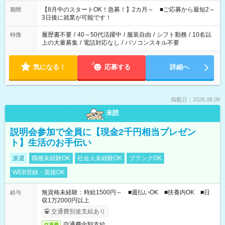
と休みを合わせたい」 「余裕を持って夕飯の準備がしたい」
「できれば残業はしたくない」 など、ご希望を教えてください
【8月中のスタートOK！急募！】2カ月～ ■ご応募から最短2～
期間
ね。 ※Wワーク希望の方へ 今ご覧のお仕事で希望する勤務時間
3日後に就業が可能です！
と、もう1つのお仕事の勤務時間。 合計で週40時間を超える場
合は応募できません。
履歴書不要
/
40～50代活躍中
/
服装自由
/
シフト勤務
/
10名以
特徴
上の大量募集
/
電話対応なし
/
パソコンスキル不要
気になる！
応募する
詳細へ
掲載日：2026.08.08
未読
説明会参加で全員に【現金2千円相当プレゼン
ト】生活のお手伝い
派遣
職種未経験OK
社会人未経験OK
ブランクOK
WEB登録・面接OK
無資格未経験：時給1500円～ ■週払いOK ■扶養内OK ■日
給与
収1万2000円以上
交通費別途支給あり
交通費全額支給
交通費