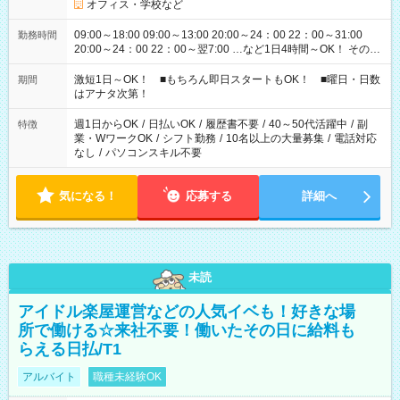
オフィス・学校など
09:00～18:00 09:00～13:00 20:00～24：00 22：00～31:00
勤務時間
20:00～24：00 22：00～翌7:00 …など1日4時間～OK！ その他
シフトもございます！ お気軽にご相談ください！
激短1日～OK！ ■もちろん即日スタートもOK！ ■曜日・日数
期間
はアナタ次第！
週1日からOK
/
日払いOK
/
履歴書不要
/
40～50代活躍中
/
副
特徴
業・WワークOK
/
シフト勤務
/
10名以上の大量募集
/
電話対応
なし
/
パソコンスキル不要
気になる！
応募する
詳細へ
未読
アイドル楽屋運営などの人気イベも！好きな場
所で働ける☆来社不要！働いたその日に給料も
らえる日払/T1
アルバイト
職種未経験OK