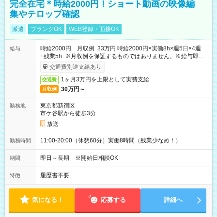
完全在宅＊時給2000円！ショート動画の映像編
集やテロップ確認
派遣
ブランクOK
WEB登録・面接OK
時給2000円 月収例 33万円 時給2000円×実働8h×週5日×4週
給与
+残業5h ※月収例を保証するものではありません。※給与即受
取りサービス利用可（利用条件有）
交通費別途支給あり
1ヶ月3万円を上限として実費支給
交通費
30万円～
月収例
東京都新宿区
勤務地
市ケ谷駅から徒歩3分
放送
11:00-20:00（休憩60分）実働8時間（残業少なめ！）
勤務時間
即日～長期 ※開始日相談OK
期間
履歴書不要
特徴
気になる！
応募する
詳細へ