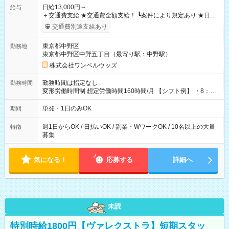
日給13,000円～
給与
＋交通費支給 ★交通費全額支給！ ┗案件により規定あり ★日払
いOK！（規定あり） ┗働いたその日に現金GET♪ お仕事後はコ
交通費別途支給あり
ンビニATMから 日払い分を引き落とせます！ 【試用期間】試
用期間なし
東京都中野区
勤務地
東京都中野区中野五丁目（最寄り駅：中野駅）
株式会社ワンベルウッズ
勤務時間は指定なし
勤務時間
変形労働時間制 想定労働時間160時間/月 【シフト例】 ・8：00
～21：00
単発・1日のみOK
期間
週1日からOK / 日払いOK / 副業・WワークOK / 10名以上の大量
特徴
募集
気になる！
応募する
詳細へ
未読
特別時給1800円【ヴァレクストラ】短期スタッ