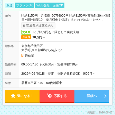
派遣
ブランクOK
WEB登録・面接OK
時給3150円 月収例 50万4000円 時給3150円×実働7h30m×週5
給与
日×4週+残業10h ※月収例を保証するものではありません。
交通費別途支給あり
1ヶ月3万円を上限として実費支給
交通費
30万円～
月収例
東京都千代田区
勤務地
大手町(東京都)駅から徒歩1分
通信業
09:00-17:30（休憩60分）実働7時間30分
勤務時間
2026年09月01日～長期 ※開始日相談OK ※09月～
期間
履歴書不要
/
40～50代活躍中
特徴
気になる！
応募する
詳細へ
掲載日：2026.08.07