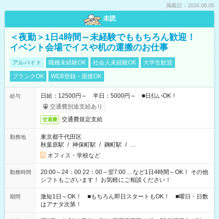
掲載日：2026.08.05
未読
＜夜勤＞1日4時間～未経験でももちろん歓迎！
イベント会場でイスや机の運搬のお仕事
アルバイト
職種未経験OK
社会人未経験OK
大学生歓迎
ブランクOK
WEB登録・面接OK
日給：12500円～ 半日：5000円～ ■日払いOK！
給与
交通費別途支給あり
交通費規定支給
交通費
東京都千代田区
勤務地
秋葉原駅
/
神保町駅
/
麹町駅
/
…
オフィス・学校など
20:00～24：00 22：00～翌7:00 …など1日4時間～OK！ その他
勤務時間
シフトもございます！ お気軽にご相談ください！
激短1日～OK！ ■もちろん即日スタートもOK！ ■曜日・日数
期間
はアナタ次第！