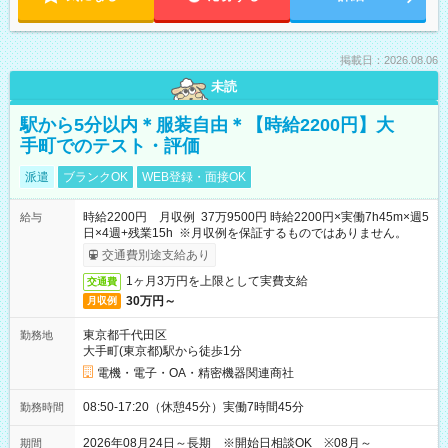
掲載日：2026.08.06
未読
駅から5分以内＊服装自由＊【時給2200円】大
手町でのテスト・評価
派遣
ブランクOK
WEB登録・面接OK
時給2200円 月収例 37万9500円 時給2200円×実働7h45m×週5
給与
日×4週+残業15h ※月収例を保証するものではありません。
交通費別途支給あり
1ヶ月3万円を上限として実費支給
交通費
30万円～
月収例
東京都千代田区
勤務地
大手町(東京都)駅から徒歩1分
電機・電子・OA・精密機器関連商社
08:50-17:20（休憩45分）実働7時間45分
勤務時間
2026年08月24日～長期 ※開始日相談OK ※08月～
期間