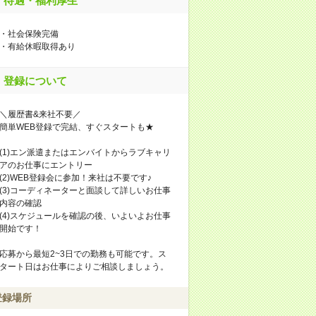
待遇・福利厚生
・社会保険完備
・有給休暇取得あり
登録について
＼履歴書&来社不要／
簡単WEB登録で完結、すぐスタートも★
(1)エン派遣またはエンバイトからラブキャリ
アのお仕事にエントリー
(2)WEB登録会に参加！来社は不要です♪
(3)コーディネーターと面談して詳しいお仕事
内容の確認
(4)スケジュールを確認の後、いよいよお仕事
開始です！
応募から最短2~3日での勤務も可能です。ス
タート日はお仕事によりご相談しましょう。
登録場所