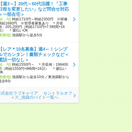
【週3～】20代～60代活躍！「工事
日程を変更したい」など問合せ対応
＜一部在宅＞
[給 与]
時給1710円～時給2350円 ※研修
時給1680円 ※管理者募集あり ＊月収
例：205,200円（時給1710円×7.5時間×16
日） ＊週払いOK
[勤務地]
池袋駅から徒歩5分
【レア＊10名募集】週4～！シンプ
ルでカンタン！書類チェックなど＜
電話一切なし＞
[給 与]
時給1550円～ ＊月収例：198400
円（時給1550円×8時間×16日） ＊週払い
OK
[勤務地]
池袋駅から徒歩10分／東池袋駅から
徒歩8分
株式会社ラブキャリア セントラルオフ
ィス_池袋のバイト一覧へ