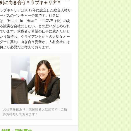
剣に向き合う＊ラブキャリア＊
ラブキャリアは2012年に設立した総合人材サ
ービスのベンチャー企業です。社名に
は、“Heart to Heart”―「LOVE（愛）のあ
る誠実な会社にしたい」との想いがこめられ
ています。求職者が希望の仕事に就きたいと
いう気持ち、クライアントからの大切なオー
ダーに真剣に向き合う姿勢が、人材会社には
何より必要だと考えております。
お仕事多数あり！未経験者大歓迎です！ご応
募お待ちしております！