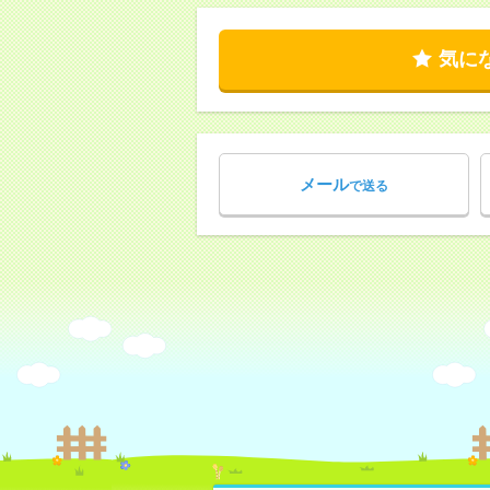
気に
メール
で送る