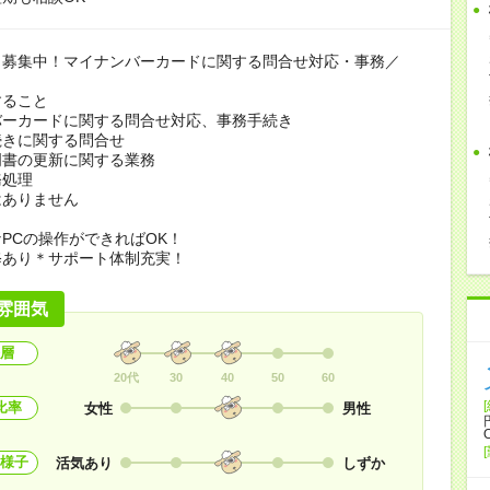
も募集中！マイナンバーカードに関する問合せ対応・事務／
すること
バーカードに関する問合せ対応、事務手続き
続きに関する問合せ
明書の更新に関する業務
務処理
はありません
PCの操作ができればOK！
修あり＊サポート体制充実！
雰囲気
層
20代
30
40
50
60
比率
女性
男性
様子
活気あり
しずか