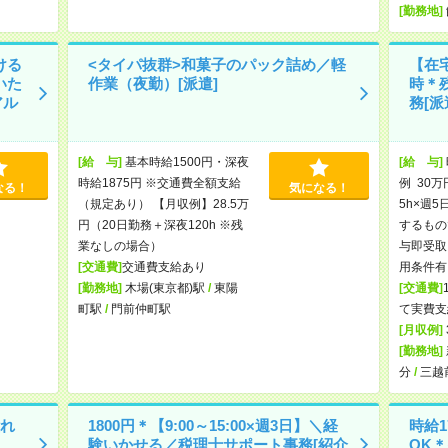
[勤務地]
ける
<タイパ抜群>和菓子のパック詰め／軽
【在宅
いた
作業（夜勤）[派遣]
時＊
アル
務[派
[給 与]
基本時給1500円・深夜
[給 与]
時給1875円 ※交通費全額支給
例 30万
なる！
気になる！
（規定あり） 【月収例】28.5万
5h×週5
円（20日勤務＋深夜120h ※残
するもの
業なしの場合）
与即受取
[交通費]
交通費支給あり
用条件有
[勤務地]
木場(東京都)駅
/
東陽
[交通費]
町駅
/
門前仲町駅
て実費支
[月収例]
[勤務地]
分
/
三越
れ
1800円＊【9:00～15:00×週3日】＼経
時給1
験いかせる／税理士サポート事務[紹介
OK