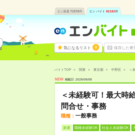
エン派遣
71570
件
エン バイト
82182
件
0
気になるリスト
保存した希
バイトTOP
関東
東京都
中野区
＜未
NEW
掲載日 :
2026
/
08
/
08
＜未経験可！最大時給
問合せ・事務
一般事務
職種：
派遣
職種未経験OK
社会人未経験OK