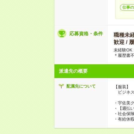
仕事の
応募資格・条件
職種未経験
歓迎 / 
未経験OK
＊履歴書
派遣先の概要
配属先について
【服装】
ビジネス
・宇佐美
・【週払い
・社会保
・有給休