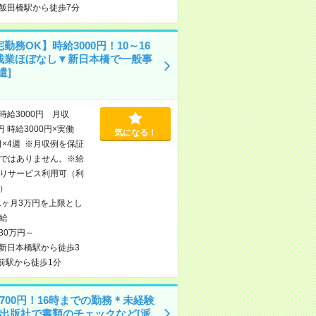
飯田橋駅から徒歩7分
勤務OK】時給3000円！10～16
残業ほぼなし▼新日本橋で一般事
遣]
時給3000円 月収
円 時給3000円×実働
気になる！
日×4週 ※月収例を保証
ではありません。※給
りサービス利用可（利
）
1ヶ月3万円を上限とし
給
30万円～
新日本橋駅から徒歩3
前駅から徒歩1分
700円！16時までの勤務＊未経験
＊出版社で書類のチェックなど[派