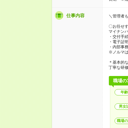
仕事内容
＼管理者
〇お任せ
マイナン
・交付手
・電子証
・内部事
※ノルマ
＊基本的な
丁寧な研
職場の
年齢
男女
職場の