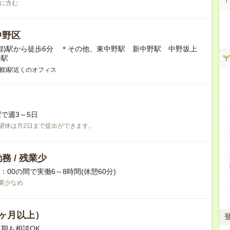
に含む
中野区
都)駅から徒歩6分 ＊その他、東中野駅 新中野駅 中野坂上
寺駅
京都)駅近くのオフィス
で週3～5日
望休は月2日まで提出ができます。
務 / 残業少
0：00の間で実働6～8時間(休憩60分)
業少なめ
ヶ月以上）
期も相談OK