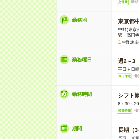
時給
交通費
勤務地
東京都
中野(東京
駅 高円
中野(東
勤務曜日
週2～3
平日＋日曜
希
休日休暇
勤務時間
シフト勤
8：30～2
残
残業時間
期間
長期（3
長期 ※短