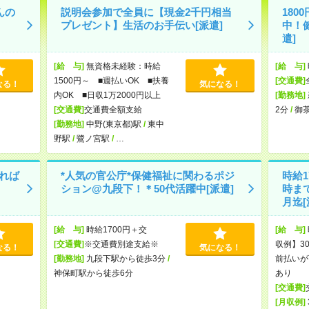
んの
説明会参加で全員に【現金2千円相当
180
プレゼント】生活のお手伝い[派遣]
中！
遣]
[給 与]
無資格未経験：時給
[給 与]
1500円～ ■週払いOK ■扶養
[交通費]
なる！
気になる！
内OK ■日収1万2000円以上
[勤務地]
[交通費]
交通費全額支給
2分
/
御
[勤務地]
中野(東京都)駅
/
東中
野駅
/
鷺ノ宮駅
/
…
れば
*人気の官公庁*保健福祉に関わるポジ
時給1
ション@九段下！＊50代活躍中[派遣]
時ま
月迄[
[給 与]
時給1700円＋交
[給 与]
[交通費]
※交通費別途支給※
収例】30
なる！
気になる！
[勤務地]
九段下駅から徒歩3分
/
前払いが
神保町駅から徒歩6分
あり
[交通費]
[月収例]