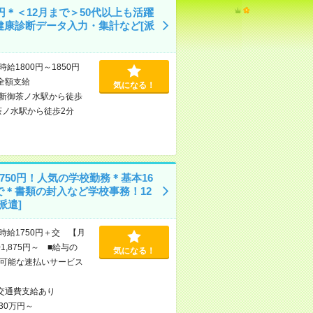
0円＊＜12月まで＞50代以上も活躍
健康診断データ入力・集計など[派
時給1800円～1850円
全額支給
気になる！
新御茶ノ水駅から徒歩
茶ノ水駅から徒歩2分
750円！人気の学校勤務＊基本16
で＊書類の封入など学校事務！12
派遣]
時給1750円＋交 【月
1,875円～ ■給与の
気になる！
可能な速払いサービス
交通費支給あり
30万円～