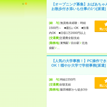
【オープニング募集】おばあちゃ
お散歩付き添いも仕事の1つ[派遣]
[給 与]
無資格未経験：時給
1500円～ ■週払いOK ■扶養
気に
内OK ■日収1万2000円以上
[交通費]
交通費全額支給
[勤務地]
巣鴨駅
/
目白駅
/
北池
袋駅
/
…
【人気の大学事務！】PC操作でき
OK！穏やか大学で学校事務[派遣]
[給 与]
時給1550円
[交通費]
全額支給
気に
[勤務地]
飯田橋駅から徒歩3分