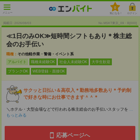
0
メニュー
気になる！
ログイン
掲載日 :2026
/
08
/
03
No.MSKT東京_09・B[000]
≪1日のみOK≫短時間シフトもあり＊株主総
会のお手伝い
職種：
その他軽作業・警備・イベント系
アルバイト
職種未経験OK
社会人未経験OK
大学生歓迎
ブランクOK
WEB登録・面接OK
サクッと日払い＆高収入＊勤務地多数あり＊予約制
で好きな時にお仕事できます＾＾＊
＼ホテル・大型会場などで行われる株主総会のお手伝いスタッフを
...
もっとみる
応募ページへ