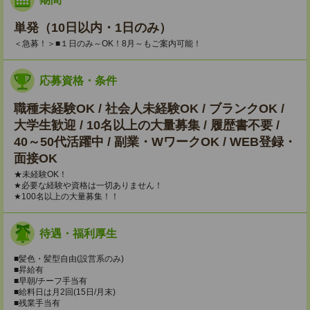
単発（10日以内・1日のみ）
＜急募！＞■１日のみ～OK！8月～もご案内可能！
応募資格・条件
職種未経験OK / 社会人未経験OK / ブランクOK /
大学生歓迎 / 10名以上の大量募集 / 履歴書不要 /
40～50代活躍中 / 副業・WワークOK / WEB登録・
面接OK
★未経験OK！
★必要な経験や資格は一切ありません！
★100名以上の大量募集！！
待遇・福利厚生
■髪色・髪型自由(設営系のみ)
■昇給有
■早朝/チーフ手当有
■給料日は月2回(15日/月末)
■残業手当有