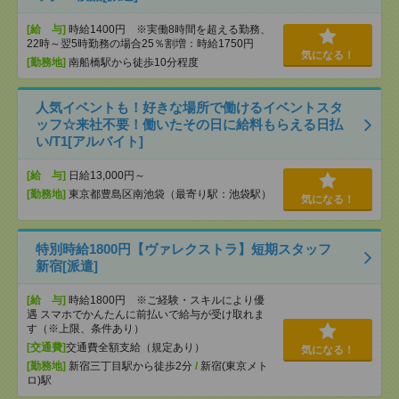
[給 与]
時給1400円 ※実働8時間を超える勤務、
22時～翌5時勤務の場合25％割増：時給1750円
気になる！
[勤務地]
南船橋駅から徒歩10分程度
人気イベントも！好きな場所で働けるイベントスタ
ッフ☆来社不要！働いたその日に給料もらえる日払
い/T1[アルバイト]
[給 与]
日給13,000円～
[勤務地]
東京都豊島区南池袋（最寄り駅：池袋駅）
気になる！
特別時給1800円【ヴァレクストラ】短期スタッフ
新宿[派遣]
[給 与]
時給1800円 ※ご経験・スキルにより優
遇 スマホでかんたんに前払いで給与が受け取れま
す（※上限、条件あり）
[交通費]
交通費全額支給（規定あり）
気になる！
[勤務地]
新宿三丁目駅から徒歩2分
/
新宿(東京メト
ロ)駅