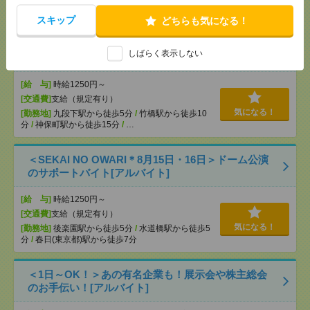
高田馬場駅から徒歩
/
…
スキップ
どちらも気になる！
＜日本を代表するバンド＊サカナクション＞ツアー
しばらく表示しない
公演のサポートバイト＠日本武道館[アルバイト]
[給 与]
時給1250円～
[交通費]
支給（規定有り）
気になる！
[勤務地]
九段下駅から徒歩5分
/
竹橋駅から徒歩10
分
/
神保町駅から徒歩15分
/
…
＜SEKAI NO OWARI＊8月15日・16日＞ドーム公演
のサポートバイト[アルバイト]
[給 与]
時給1250円～
[交通費]
支給（規定有り）
気になる！
[勤務地]
後楽園駅から徒歩5分
/
水道橋駅から徒歩5
分
/
春日(東京都)駅から徒歩7分
＜1日～OK！＞あの有名企業も！展示会や株主総会
のお手伝い！[アルバイト]