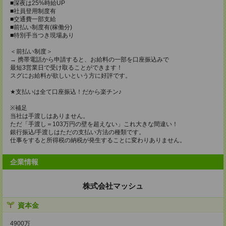
■深夜は25%時給UP
■社員登用制度有
■交通費一部支給
■前払い制度有(稼働分)
■特別手当つき現場あり
＜前払い制度＞
→ 携帯電話から申請すると、お給料の一部を口座振込みで
最短3営業日で受け取ることができます！
スグにお給料が欲しいという方に好評です。
★支払いは全て口座振込！だから楽チン♪
※補足
当社は手渡しはありません。
ただ「手渡し＝103万円の壁を超えない」これ大きな間違い！
銀行振込/手渡しはただの支払い方法の種類です。
仕事をすると所得税の納税が発生することに変わりありません。
企業情報
株式会社マッシュ
資本金
4900万