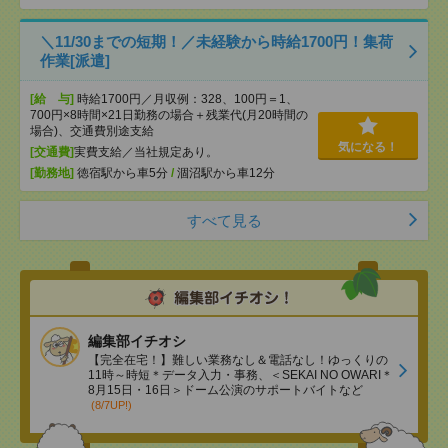
＼11/30までの短期！／未経験から時給1700円！集荷
作業[派遣]
[給 与]
時給1700円／月収例：328、100円＝1、
700円×8時間×21日勤務の場合＋残業代(月20時間の
場合)、交通費別途支給
気になる！
[交通費]
実費支給／当社規定あり。
[勤務地]
徳宿駅から車5分
/
涸沼駅から車12分
すべて見る
編集部イチオシ
【完全在宅！】難しい業務なし＆電話なし！ゆっくりの
11時～時短＊データ入力・事務、＜SEKAI NO OWARI＊
8月15日・16日＞ドーム公演のサポートバイトなど
(8/7UP!)