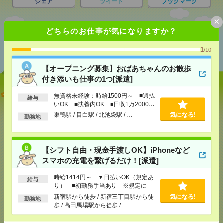
シェア
ツイート
ブックマーク
×
どちらのお仕事が気になりますか？
あなたの閲覧履歴からの
おすすめ
1
/10
【オープニング募集】おばあちゃんのお散歩
付き添いも仕事の1つ[派遣]
【オープニング募集】おばあちゃんのお散歩付き添
無資格未経験：時給1500円～ ■週払
給与
いも仕事の1つ[派遣]
いOK ■扶養内OK ■日収1万2000円
以上
巣鴨駅 / 目白駅 / 北池袋駅 / …
気になる!
勤務地
[給 与]
無資格未経験：時給1500円～ ■週払い
OK ■扶養内OK ■日収1万2000円以上
[交通費]
交通費全額支給
気になる！
【シフト自由・現金手渡しOK】iPhoneなど
[勤務地]
巣鴨駅
/
目白駅
/
北池袋駅
/
…
スマホの充電を繋げるだけ！[派遣]
【シフト自由・現金手渡しOK】iPhoneなどスマホの
時給1414円～ ▼日払いOK（規定あ
給与
充電を繋げるだけ！[派遣]
り） ■初勤務手当あり ※規定によ
る
新宿駅から徒歩 / 新宿三丁目駅から徒
気になる!
勤務地
[給 与]
時給1414円～ ▼日払いOK（規定あ
歩 / 高田馬場駅から徒歩 / …
り） ■初勤務手当あり ※規定による
[勤務地]
新宿駅から徒歩
/
新宿三丁目駅から徒歩
/
気になる！