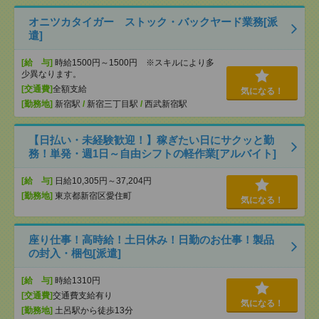
オニツカタイガー ストック・バックヤード業務[派
遣]
[給 与]
時給1500円～1500円 ※スキルにより多
少異なります。
[交通費]
全額支給
気になる！
[勤務地]
新宿駅
/
新宿三丁目駅
/
西武新宿駅
【日払い・未経験歓迎！】稼ぎたい日にサクッと勤
務！単発・週1日～自由シフトの軽作業[アルバイト]
[給 与]
日給10,305円～37,204円
[勤務地]
東京都新宿区愛住町
気になる！
座り仕事！高時給！土日休み！日勤のお仕事！製品
の封入・梱包[派遣]
[給 与]
時給1310円
[交通費]
交通費支給有り
気になる！
[勤務地]
土呂駅から徒歩13分