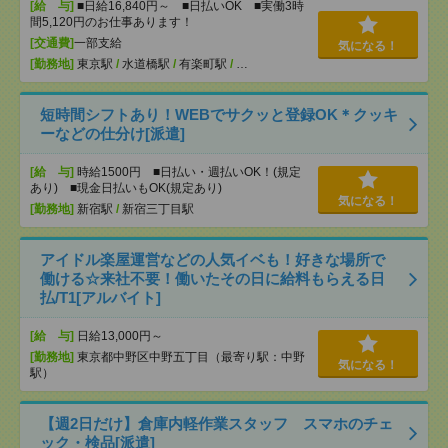
[給 与]
■日給16,840円～ ■日払いOK ■実働3時
間5,120円のお仕事あります！
[交通費]
一部支給
気になる！
[勤務地]
東京駅
/
水道橋駅
/
有楽町駅
/
…
短時間シフトあり！WEBでサクッと登録OK＊クッキ
ーなどの仕分け[派遣]
[給 与]
時給1500円 ■日払い・週払いOK！(規定
あり) ■現金日払いもOK(規定あり)
気になる！
[勤務地]
新宿駅
/
新宿三丁目駅
アイドル楽屋運営などの人気イベも！好きな場所で
働ける☆来社不要！働いたその日に給料もらえる日
払/T1[アルバイト]
[給 与]
日給13,000円～
[勤務地]
東京都中野区中野五丁目（最寄り駅：中野
気になる！
駅）
【週2日だけ】倉庫内軽作業スタッフ スマホのチェ
ック・検品[派遣]