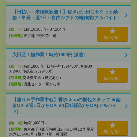
【日払い・未経験歓迎！】稼ぎたい日にサクッと勤
務！単発・週1日～自由シフトの軽作業[アルバイト]
[給 与]
日給10,305円～37,204円
[勤務地]
東京都中野区弥生町
気になる！
大田区！軽作業！時給1800円[派遣]
[給 与]
時給1800円 日額平均1万4400円/月額30
万2400円/残込39万2400円
[交通費]
交通費支給（規定あり）
気になる！
[勤務地]
流通センター駅から車
【座り＆手作業中心】香水shopの梱包スタッフ ★副
業OK ★週1日からOK ★1日1時間からOK[アルバイ
ト]
[給 与]
時給1,400円～
[勤務地]
東京都千代田区内神田2丁目14番12号 星屋
気になる！
第六ビル402号（最寄り駅：神田駅）