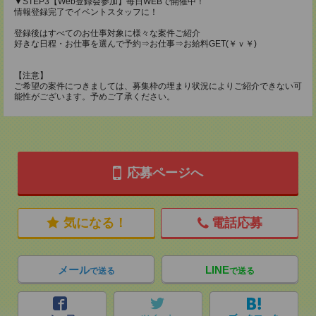
▼STEP3【Web登録会参加】毎日WEBで開催中！
情報登録完了でイベントスタッフに！
登録後はすべてのお仕事対象に様々な案件ご紹介
好きな日程・お仕事を選んで予約⇒お仕事⇒お給料GET(￥ｖ￥)
【注意】
ご希望の案件につきましては、募集枠の埋まり状況によりご紹介できない可
能性がございます。予めご了承ください。
応募ページへ
気になる！
電話応募
メール
LINE
で送る
で送る