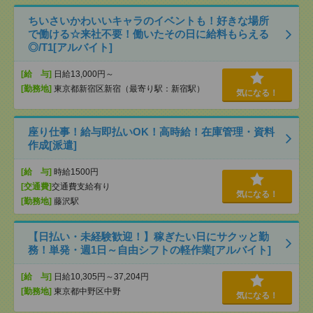
ちいさいかわいいキャラのイベントも！好きな場所
で働ける☆来社不要！働いたその日に給料もらえる
◎/T1[アルバイト]
[給 与]
日給13,000円～
[勤務地]
東京都新宿区新宿（最寄り駅：新宿駅）
気になる！
座り仕事！給与即払いOK！高時給！在庫管理・資料
作成[派遣]
[給 与]
時給1500円
[交通費]
交通費支給有り
気になる！
[勤務地]
藤沢駅
【日払い・未経験歓迎！】稼ぎたい日にサクッと勤
務！単発・週1日～自由シフトの軽作業[アルバイト]
[給 与]
日給10,305円～37,204円
[勤務地]
東京都中野区中野
気になる！