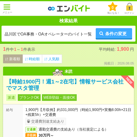
0
メニュー
気になる！
ログイン
検索結果
条件の変更
品川区でOA事務・OAオペレーターのバイト一覧
1
1,900
件中
1
～
1
件表示
平均時給:
円
新着順
時給順
人気順
掲載日：2026.08.05
未読
NEW
【時給1900円！週1～2在宅】情報サービス会社
でマスタ管理
派遣
ブランクOK
WEB登録・面接OK
1,900円【月収例】約331,000円（時給1,900円×実働8.00h×21日
給与
+残業5h）+交通費
交通費別途支給あり
通勤交通費の支給あり（当社規定による）
交通費
30万円～
月収例