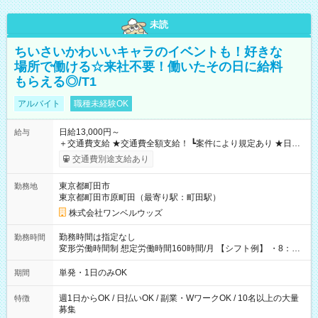
未読
ちいさいかわいいキャラのイベントも！好きな
場所で働ける☆来社不要！働いたその日に給料
もらえる◎/T1
アルバイト
職種未経験OK
日給13,000円～
給与
＋交通費支給 ★交通費全額支給！ ┗案件により規定あり ★日払
いOK！（規定あり） ┗働いたその日に現金GET♪ お仕事後はコ
交通費別途支給あり
ンビニATMから 日払い分を引き落とせます！ 【試用期間】試
用期間なし
東京都町田市
勤務地
東京都町田市原町田（最寄り駅：町田駅）
株式会社ワンベルウッズ
勤務時間は指定なし
勤務時間
変形労働時間制 想定労働時間160時間/月 【シフト例】 ・8：00
～21：00
単発・1日のみOK
期間
週1日からOK / 日払いOK / 副業・WワークOK / 10名以上の大量
特徴
募集