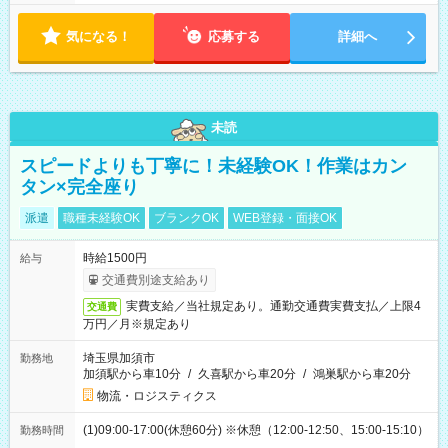
気になる！
応募する
詳細へ
未読
スピードよりも丁寧に！未経験OK！作業はカン
タン×完全座り
派遣
職種未経験OK
ブランクOK
WEB登録・面接OK
時給1500円
給与
交通費別途支給あり
実費支給／当社規定あり。通勤交通費実費支払／上限4
交通費
万円／月※規定あり
埼玉県加須市
勤務地
加須駅から車10分
/
久喜駅から車20分
/
鴻巣駅から車20分
物流・ロジスティクス
(1)09:00-17:00(休憩60分) ※休憩（12:00-12:50、15:00-15:10）
勤務時間