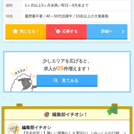
1ヶ月以上3ヶ月未満／即日～9月末まで
期間
履歴書不要
/
40～50代活躍中
/
10名以上の大量募集
特徴
気になる！
応募する
詳細へ
少しエリアを広げると、
25
求人が
件増えます！
見てみる
編集部イチオシ
【完全在宅！】難しい業務なし＆電話なし！ゆっくりの11時