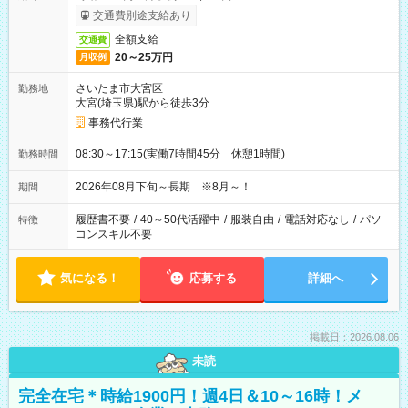
交通費別途支給あり
全額支給
交通費
20～25万円
月収例
さいたま市大宮区
勤務地
大宮(埼玉県)駅から徒歩3分
事務代行業
08:30～17:15(実働7時間45分 休憩1時間)
勤務時間
2026年08月下旬～長期 ※8月～！
期間
履歴書不要
/
40～50代活躍中
/
服装自由
/
電話対応なし
/
パソ
特徴
コンスキル不要
気になる！
応募する
詳細へ
掲載日：2026.08.06
未読
完全在宅＊時給1900円！週4日＆10～16時！メ