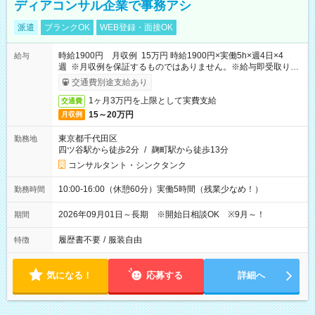
ディアコンサル企業で事務アシ
派遣
ブランクOK
WEB登録・面接OK
時給1900円 月収例 15万円 時給1900円×実働5h×週4日×4
給与
週 ※月収例を保証するものではありません。※給与即受取りサ
ービス利用可（利用条件有）
交通費別途支給あり
1ヶ月3万円を上限として実費支給
交通費
15～20万円
月収例
東京都千代田区
勤務地
四ツ谷駅から徒歩2分
/
麹町駅から徒歩13分
コンサルタント・シンクタンク
10:00-16:00（休憩60分）実働5時間（残業少なめ！）
勤務時間
2026年09月01日～長期 ※開始日相談OK ※9月～！
期間
履歴書不要
/
服装自由
特徴
気になる！
応募する
詳細へ