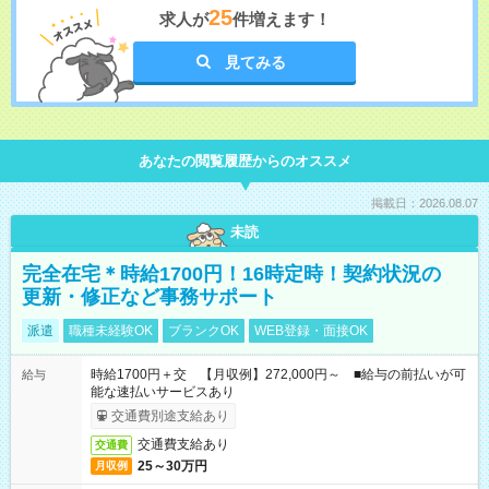
25
求人が
件増えます！
見てみる
あなたの閲覧履歴からのオススメ
掲載日：2026.08.07
未読
完全在宅＊時給1700円！16時定時！契約状況の
更新・修正など事務サポート
派遣
職種未経験OK
ブランクOK
WEB登録・面接OK
時給1700円＋交 【月収例】272,000円～ ■給与の前払いが可
給与
能な速払いサービスあり
交通費別途支給あり
交通費支給あり
交通費
25～30万円
月収例