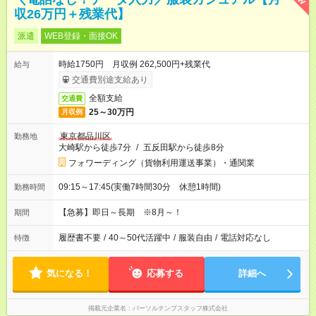
収26万円＋残業代】
派遣
WEB登録・面接OK
時給1750円 月収例 262,500円+残業代
給与
交通費別途支給あり
全額支給
交通費
25～30万円
月収例
東京都品川区
勤務地
大崎駅から徒歩7分
/
五反田駅から徒歩8分
フォワーディング（貨物利用運送事業）・通関業
09:15～17:45(実働7時間30分 休憩1時間)
勤務時間
【急募】即日～長期 ※8月～！
期間
履歴書不要
/
40～50代活躍中
/
服装自由
/
電話対応なし
特徴
気になる！
応募する
詳細へ
掲載元企業名
パーソルテンプスタッフ株式会社