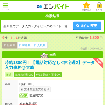
0
メニュー
気になる！
ログイン
検索結果
条件の変更
品川区でデータ入力・タイピングのバイト一覧
6
1,800
件中
1
～
6
件表示
平均時給:
円
新着順
時給順
人気順
掲載日：2026.08.08
未読
NEW
時給1800円！【電話対応なし×在宅週2】データ
入力事務@大崎
派遣
職種未経験OK
WEB登録・面接OK
時給1800円
給与
交通費別途支給あり
交通費支給
交通費
東京都品川区
勤務地