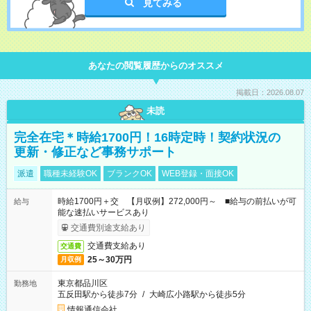
見てみる
あなたの閲覧履歴からのオススメ
掲載日：2026.08.07
未読
完全在宅＊時給1700円！16時定時！契約状況の
更新・修正など事務サポート
派遣
職種未経験OK
ブランクOK
WEB登録・面接OK
時給1700円＋交 【月収例】272,000円～ ■給与の前払いが可
給与
能な速払いサービスあり
交通費別途支給あり
交通費支給あり
交通費
25～30万円
月収例
東京都品川区
勤務地
五反田駅から徒歩7分
/
大崎広小路駅から徒歩5分
情報通信会社