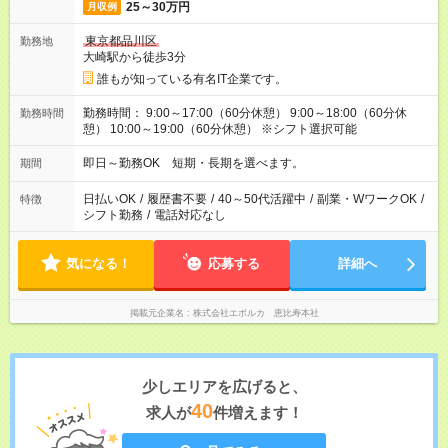
25～30万円
月収例
東京都品川区
勤務地
大崎駅から徒歩3分
誰もが知っている有名IT企業です。
勤務時間： 9:00～17:00（60分休憩） 9:00～18:00（60分休
勤務時間
憩） 10:00～19:00（60分休憩） ※シフト選択可能
即日～勤務OK 短期・長期を選べます。
期間
日払いOK
/
履歴書不要
/
40～50代活躍中
/
副業・WワークOK
/
特徴
シフト勤務
/
電話対応なし
気になる！
応募する
詳細へ
掲載元企業名
株式会社エボルカ 恵比寿本社
少しエリアを広げると、
40
求人が
件増えます！