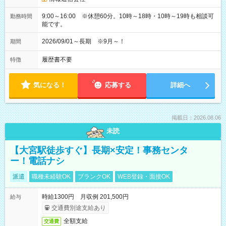
9:00～16:00 ※休憩60分。10時～18時・10時～19時も相談可
勤務時間
能です。
2026/09/01～長期 ※9月～！
期間
履歴書不要
特徴
気になる！
応募する
詳細へ
掲載日：2026.08.06
未読
【大宮駅徒歩すぐ】長期×安定！事務センタ
ー！電話ナシ
派遣
職種未経験OK
ブランクOK
WEB登録・面接OK
時給1300円 月収例 201,500円
給与
交通費別途支給あり
全額支給
交通費