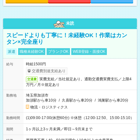
未読
スピードよりも丁寧に！未経験OK！作業はカン
タン×完全座り
派遣
職種未経験OK
ブランクOK
WEB登録・面接OK
時給1500円
給与
交通費別途支給あり
実費支給／当社規定あり。通勤交通費実費支払／上限4
交通費
万円／月※規定あり
埼玉県加須市
勤務地
加須駅から車10分
/
久喜駅から車20分
/
鴻巣駅から車20分
物流・ロジスティクス
(1)09:00-17:00(休憩60分) ※休憩（12:00-12:50、15:00-15:10）
勤務時間
1ヶ月以上3ヶ月未満／即日～9月末まで
期間