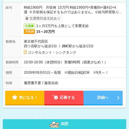
時給1900円 月収例 15万円 時給1900円×実働5h×週4日×4
給与
週 ※月収例を保証するものではありません。※給与即受取りサ
ービス利用可（利用条件有）
交通費別途支給あり
1ヶ月3万円を上限として実費支給
交通費
15～20万円
月収例
東京都千代田区
勤務地
四ツ谷駅から徒歩2分
/
麹町駅から徒歩13分
コンサルタント・シンクタンク
10:00-16:00（休憩60分）実働5時間（残業少なめ！）
勤務時間
2026年09月01日～長期 ※開始日相談OK ※9月～！
期間
履歴書不要
/
服装自由
特徴
気になる！
応募する
詳細へ
未読