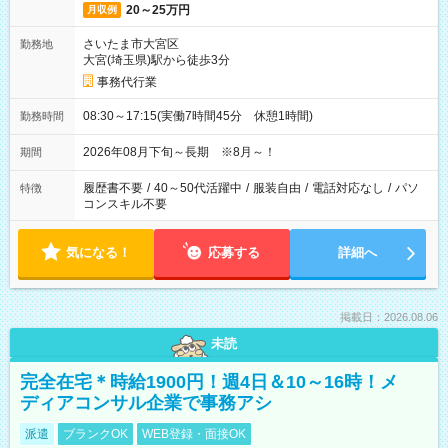
20～25万円
月収例
さいたま市大宮区
勤務地
大宮(埼玉県)駅から徒歩3分
事務代行業
08:30～17:15(実働7時間45分 休憩1時間)
勤務時間
2026年08月下旬～長期 ※8月～！
期間
履歴書不要
/
40～50代活躍中
/
服装自由
/
電話対応なし
/
パソ
特徴
コンスキル不要
気になる！
応募する
詳細へ
掲載日：2026.08.06
未読
完全在宅＊時給1900円！週4日＆10～16時！メ
ディアコンサル企業で事務アシ
派遣
ブランクOK
WEB登録・面接OK