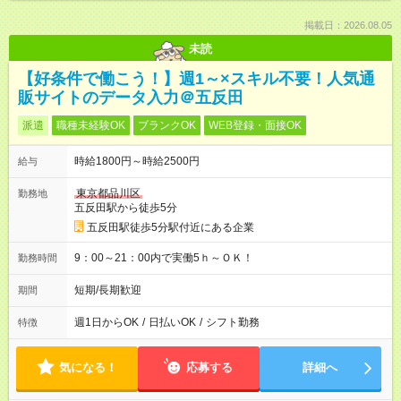
掲載日：2026.08.05
未読
【好条件で働こう！】週1～×スキル不要！人気通
販サイトのデータ入力＠五反田
派遣
職種未経験OK
ブランクOK
WEB登録・面接OK
時給1800円～時給2500円
給与
東京都品川区
勤務地
五反田駅から徒歩5分
五反田駅徒歩5分駅付近にある企業
9：00～21：00内で実働5ｈ～ＯＫ！
勤務時間
短期/長期歓迎
期間
週1日からOK
/
日払いOK
/
シフト勤務
特徴
気になる！
応募する
詳細へ