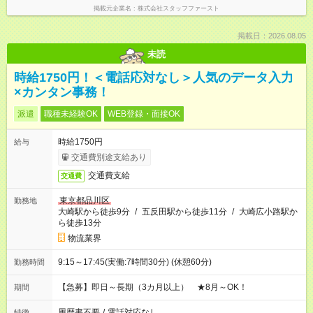
掲載元企業名
株式会社スタッフファースト
掲載日：2026.08.05
未読
時給1750円！＜電話応対なし＞人気のデータ入力
×カンタン事務！
派遣
職種未経験OK
WEB登録・面接OK
時給1750円
給与
交通費別途支給あり
交通費支給
交通費
東京都品川区
勤務地
大崎駅から徒歩9分
/
五反田駅から徒歩11分
/
大崎広小路駅か
ら徒歩13分
物流業界
9:15～17:45(実働:7時間30分) (休憩60分)
勤務時間
【急募】即日～長期（3カ月以上） ★8月～OK！
期間
履歴書不要
/
電話対応なし
特徴