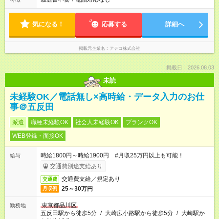
気になる！
応募する
詳細へ
掲載元企業名
アデコ株式会社
掲載日：2026.08.03
未読
未経験OK／電話無し×高時給・データ入力のお仕
事＠五反田
派遣
職種未経験OK
社会人未経験OK
ブランクOK
WEB登録・面接OK
時給1800円～時給1900円 #月収25万円以上も可能！
給与
交通費別途支給あり
交通費支給／規定あり
交通費
25～30万円
月収例
東京都品川区
勤務地
五反田駅から徒歩5分
/
大崎広小路駅から徒歩5分
/
大崎駅か