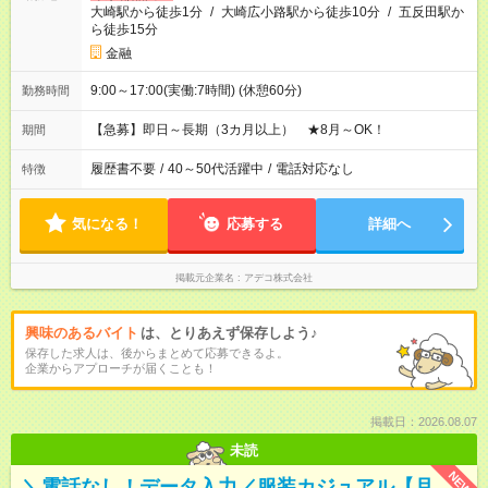
大崎駅から徒歩1分
/
大崎広小路駅から徒歩10分
/
五反田駅か
ら徒歩15分
金融
9:00～17:00(実働:7時間) (休憩60分)
勤務時間
【急募】即日～長期（3カ月以上） ★8月～OK！
期間
履歴書不要
/
40～50代活躍中
/
電話対応なし
特徴
気になる！
応募する
詳細へ
掲載元企業名
アデコ株式会社
興味のあるバイト
は、とりあえず保存しよう♪
保存した求人は、後からまとめて応募できるよ。
企業からアプローチが届くことも！
掲載日：2026.08.07
未読
NEW
＼電話なし！データ入力／服装カジュアル【月