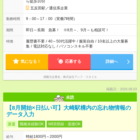
ら徒歩10分
五反田駅／通信系企業
9：00～17：00（実働7時間）
勤務時間
即日～長期 急募！ ※8月～、9月～も相談可！
期間
履歴書不要
/
40～50代活躍中
/
服装自由
/
10名以上の大量募
特徴
集
/
電話対応なし
/
パソコンスキル不要
気になる！
応募する
詳細へ
掲載元企業名
株式会社アンフ・スタイル
掲載日：2026.08.03
未読
【8月開始×日払い可】大崎駅構内の忘れ物情報の
データ入力
派遣
職種未経験OK
WEB登録・面接OK
時給1800円～2000円
給与