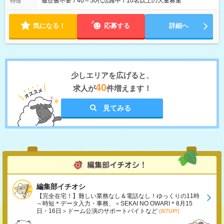
履歴書不要
/
40～50代活躍中
/
10名以上の大量募集
特徴
気になる！
応募する
詳細へ
少しエリアを広げると、
40
求人が
件増えます！
見てみる
編集部イチオシ
【完全在宅！】難しい業務なし＆電話なし！ゆっくりの11時
～時短＊データ入力・事務、＜SEKAI NO OWARI＊8月15
日・16日＞ドーム公演のサポートバイトなど
(8/7UP!)