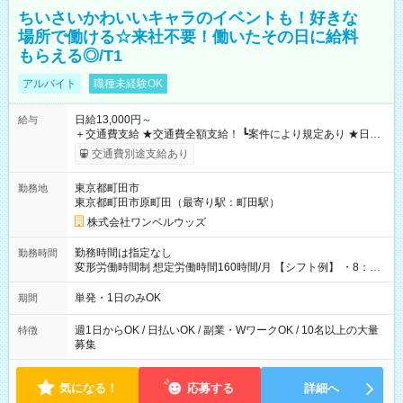
ちいさいかわいいキャラのイベントも！好きな
場所で働ける☆来社不要！働いたその日に給料
もらえる◎/T1
アルバイト
職種未経験OK
日給13,000円～
給与
＋交通費支給 ★交通費全額支給！ ┗案件により規定あり ★日払
いOK！（規定あり） ┗働いたその日に現金GET♪ お仕事後はコ
交通費別途支給あり
ンビニATMから 日払い分を引き落とせます！ 【試用期間】試
用期間なし
東京都町田市
勤務地
東京都町田市原町田（最寄り駅：町田駅）
株式会社ワンベルウッズ
勤務時間は指定なし
勤務時間
変形労働時間制 想定労働時間160時間/月 【シフト例】 ・8：00
～21：00
単発・1日のみOK
期間
週1日からOK / 日払いOK / 副業・WワークOK / 10名以上の大量
特徴
募集
気になる！
応募する
詳細へ