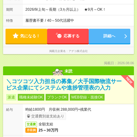
2026/9/上旬～長期（3カ月以上） ★9月～OK！
期間
履歴書不要
/
40～50代活躍中
特徴
気になる！
応募する
詳細へ
掲載元企業名
アデコ株式会社
掲載日：2026.08.06
未読
NEW
＼コツコツ入力担当の募集／大手国際物流サー
ビス企業にてシステムや進捗管理表の入力
派遣
職種未経験OK
ブランクOK
WEB登録・面接OK
時給1800円 月収例 288,000円+残業代
給与
交通費別途支給あり
全額支給
交通費
25～30万円
月収例