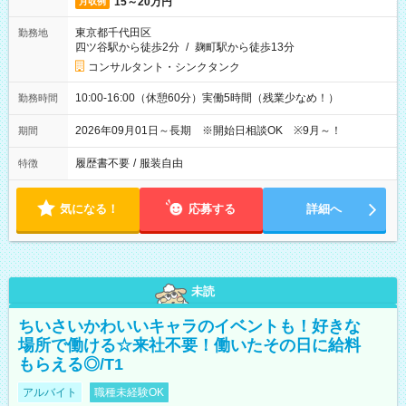
15～20万円
月収例
東京都千代田区
勤務地
四ツ谷駅から徒歩2分
/
麹町駅から徒歩13分
コンサルタント・シンクタンク
10:00-16:00（休憩60分）実働5時間（残業少なめ！）
勤務時間
2026年09月01日～長期 ※開始日相談OK ※9月～！
期間
履歴書不要
/
服装自由
特徴
気になる！
応募する
詳細へ
未読
ちいさいかわいいキャラのイベントも！好きな
場所で働ける☆来社不要！働いたその日に給料
もらえる◎/T1
アルバイト
職種未経験OK