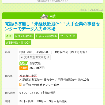
掲載元企業名
株式会社フェイス
掲載日：2026.08.03
未読
電話ほぼ無し！未経験歓迎(^^！大手企業の事務セ
ンターでデータ入力＠木場
派遣
職種未経験OK
社会人未経験OK
ブランクOK
WEB登録・面接OK
時給1700円～時給2000円 #月収25万円以上も可能！
給与
交通費別途支給あり
全額支給
交通費
25～30万円
月収例
東京都江東区
勤務地
木場(東京都)駅から徒歩5分
/
門前仲町駅から徒歩10分
大手銀行の事務センター勤務
9：00～17：00（実働7時間）
勤務時間
即日～長期 ※8月～、9月～も相談可！
期間