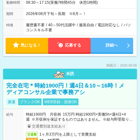
08:30～17:15(実働7時間45分 休憩1時間)
勤務時間
2026年08月下旬～長期 ※8月～！
期間
履歴書不要
/
40～50代活躍中
/
服装自由
/
電話対応なし
/
パソ
特徴
コンスキル不要
気になる！
応募する
詳細へ
掲載日：2026.08.06
未読
完全在宅＊時給1900円！週4日＆10～16時！メ
ディアコンサル企業で事務アシ
派遣
ブランクOK
WEB登録・面接OK
時給1900円 月収例 15万円 時給1900円×実働5h×週4日×4
給与
週 ※月収例を保証するものではありません。※給与即受取りサ
ービス利用可（利用条件有）
交通費別途支給あり
1ヶ月3万円を上限として実費支給
交通費