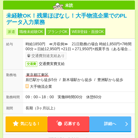
未読
未経験OK！残業ほぼなし！大手物流企業でのPL
データ入力業務
派遣
職種未経験OK
ブランクOK
WEB登録・面接OK
時給1850円 ≪月収例≫ 21日勤務の場合 時給1,850円×7時間
給与
00分＝日給12,950円 ×21日＝271,950円+残業手当（ある場合）
+交通費
交通費別途支給あり
交通費実費支給
交通費
東京都江東区
勤務地
辰巳駅から徒歩5分
/
新木場駅から徒歩
/
豊洲駅から徒歩
大手物流企業
09：00～18：00 実働8時間00分 休憩60分
勤務時間
長期（3ヶ月以上）
期間
気になる！
応募する
詳細へ