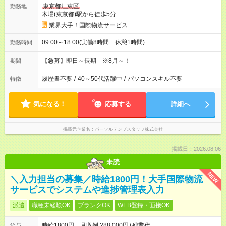
東京都江東区
勤務地
木場(東京都)駅から徒歩5分
業界大手！国際物流サービス
09:00～18:00(実働8時間 休憩1時間)
勤務時間
【急募】即日～長期 ※8月～！
期間
履歴書不要
/
40～50代活躍中
/
パソコンスキル不要
特徴
気になる！
応募する
詳細へ
掲載元企業名
パーソルテンプスタッフ株式会社
掲載日：2026.08.06
未読
NEW
＼入力担当の募集／時給1800円！大手国際物流
サービスでシステムや進捗管理表入力
派遣
職種未経験OK
ブランクOK
WEB登録・面接OK
時給1800円 月収例 288,000円+残業代
給与