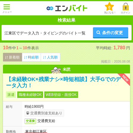
0
メニュー
気になる！
ログイン
検索結果
条件の変更
江東区でデータ入力・タイピングのバイト一覧
10
1,780
件中
1
～
10
件表示
平均時給:
円
新着順
時給順
人気順
掲載日：2026.08.08
未読
NEW
【未経験OK×残業ナシ×時短相談】大手Gでのデ
ータ入力！
派遣
職種未経験OK
WEB登録・面接OK
時給1900円
給与
交通費別途支給あり
交通費支給
交通費
東京都江東区
勤務地