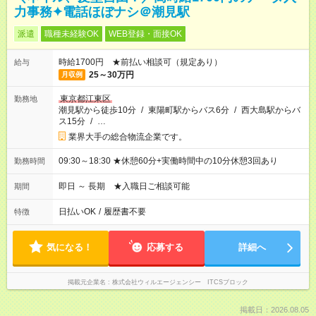
力事務✦電話ほぼナシ＠潮見駅
派遣
職種未経験OK
WEB登録・面接OK
時給1700円 ★前払い相談可（規定あり）
給与
25～30万円
月収例
東京都江東区
勤務地
潮見駅から徒歩10分
/
東陽町駅からバス6分
/
西大島駅からバ
ス15分
/
…
業界大手の総合物流企業です。
09:30～18:30 ★休憩60分+実働時間中の10分休憩3回あり
勤務時間
即日 ～ 長期 ★入職日ご相談可能
期間
日払いOK
/
履歴書不要
特徴
気になる！
応募する
詳細へ
掲載元企業名
株式会社ウィルエージェンシー ITCSブロック
掲載日：2026.08.05