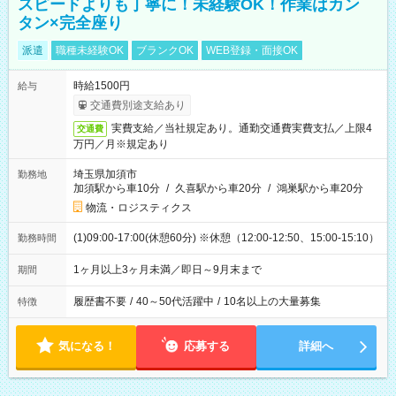
スピードよりも丁寧に！未経験OK！作業はカン
タン×完全座り
派遣
職種未経験OK
ブランクOK
WEB登録・面接OK
時給1500円
給与
交通費別途支給あり
実費支給／当社規定あり。通勤交通費実費支払／上限4
交通費
万円／月※規定あり
埼玉県加須市
勤務地
加須駅から車10分
/
久喜駅から車20分
/
鴻巣駅から車20分
物流・ロジスティクス
(1)09:00-17:00(休憩60分) ※休憩（12:00-12:50、15:00-15:10）
勤務時間
1ヶ月以上3ヶ月未満／即日～9月末まで
期間
履歴書不要
/
40～50代活躍中
/
10名以上の大量募集
特徴
気になる！
応募する
詳細へ