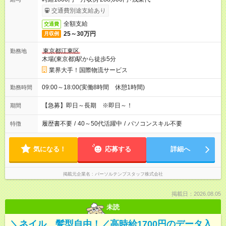
交通費別途支給あり
全額支給
交通費
25～30万円
月収例
東京都江東区
勤務地
木場(東京都)駅から徒歩5分
業界大手！国際物流サービス
09:00～18:00(実働8時間 休憩1時間)
勤務時間
【急募】即日～長期 ※即日～！
期間
履歴書不要
/
40～50代活躍中
/
パソコンスキル不要
特徴
気になる！
応募する
詳細へ
掲載元企業名
パーソルテンプスタッフ株式会社
掲載日：2026.08.05
未読
＼ネイル、髪型自由！／高時給1700円のデータ入