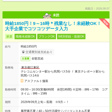
掲載日：2026.08.07
未読
NEW
時給1850円！9～16時＊残業なし！未経験OK！
大手企業でコツコツデータ入力
派遣
職種未経験OK
ブランクOK
WEB登録・面接OK
時給1850円
給与
交通費別途支給あり
全額支給
交通費
東京都江東区
勤務地
テレコムセンター駅から民間バス5分
/
東京テレポート駅から
民間バス14分
アスファルト舗装
09:00～16:00(実働6時間 休憩1時間) ※定時：8時～17時 コア
勤務時間
タイム：9時～15時
2026年09月上旬～長期 ※9月～！
期間
履歴書不要
/
40～50代活躍中
/
パソコンスキル不要
特徴