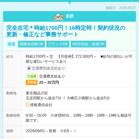
掲載日：2026.08.07
未読
完全在宅＊時給1700円！16時定時！契約状況の
更新・修正など事務サポート
派遣
職種未経験OK
ブランクOK
WEB登録・面接OK
時給1700円＋交 【月収例】272,000円～ ■給与の前払いが可
給与
能な速払いサービスあり
交通費別途支給あり
交通費支給あり
交通費
25～30万円
月収例
東京都品川区
勤務地
五反田駅から徒歩7分
/
大崎広小路駅から徒歩5分
情報通信会社
9:00～16:00 ※休憩60分。10時～18時・10時～19時も相談可
勤務時間
能です。
2026/09/01～長期 ※9月～！
期間