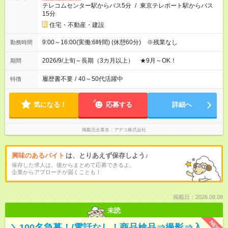
テレコムセンター駅からバス5分
/
東京テレポート駅からバス
15分
住宅・不動産・建設
9:00～16:00(実働:6時間) (休憩60分) ※残業なし
勤務時間
2026/9/上旬～長期（3カ月以上） ★9月～OK！
期間
履歴書不要
/
40～50代活躍中
特徴
気になる！
応募する
詳細へ
掲載元企業名
アデコ株式会社
興味のあるバイト
は、とりあえず保存しよう♪
保存した求人は、後からまとめて応募できるよ。
企業からアプローチが届くことも！
掲載日：2026.08.08
未読
NEW
＼100名急募！/電話なし！商品検品⇒撮影⇒入