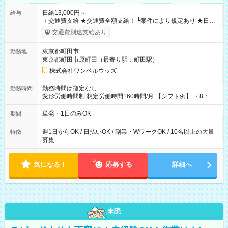
日給13,000円～
給与
＋交通費支給 ★交通費全額支給！ ┗案件により規定あり ★日払
いOK！（規定あり） ┗働いたその日に現金GET♪ お仕事後はコ
交通費別途支給あり
ンビニATMから 日払い分を引き落とせます！ 【試用期間】試
用期間なし
東京都町田市
勤務地
東京都町田市原町田（最寄り駅：町田駅）
株式会社ワンベルウッズ
勤務時間は指定なし
勤務時間
変形労働時間制 想定労働時間160時間/月 【シフト例】 ・8：00
～21：00
単発・1日のみOK
期間
週1日からOK / 日払いOK / 副業・WワークOK / 10名以上の大量
特徴
募集
気になる！
応募する
詳細へ
未読