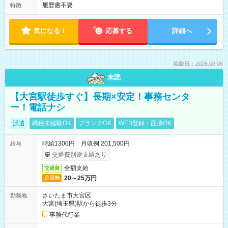
履歴書不要
特徴
気になる！
応募する
詳細へ
掲載日：2026.08.06
未読
【大宮駅徒歩すぐ】長期×安定！事務センタ
ー！電話ナシ
派遣
職種未経験OK
ブランクOK
WEB登録・面接OK
時給1300円 月収例 201,500円
給与
交通費別途支給あり
全額支給
交通費
20～25万円
月収例
さいたま市大宮区
勤務地
大宮(埼玉県)駅から徒歩3分
事務代行業