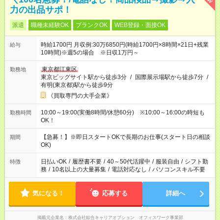
力の出品サポ！
派遣
職種未経験OK
ブランクOK
WEB登録・面接OK
時給1700円 月収例:30万6850円(時給1700円×8時間×21日+残業
給与
10時間)※週5の場合 ※日収1万円～
東京都江東区
勤務地
東京ビッグサイト駅から徒歩3分
/
国際展示場駅から徒歩7分
/
有明(東京都)駅から徒歩9分
《買取専門の大手企業》
10:00～19:00(実働8時間/休憩60分) ※10:00～16:00の時短も
勤務時間
OK！
【急募！】※即日スタートOKで長期のお仕事(スタート日の相談
期間
OK)
日払いOK
/
履歴書不要
/
40～50代活躍中
/
服装自由
/
シフト勤
特徴
務
/
10名以上の大量募集
/
電話対応なし
/
パソコンスキル不要
気になる！
応募する
詳細へ
掲載元企業名
株式会社綜合キャリアオプション オフィスワーク事業部