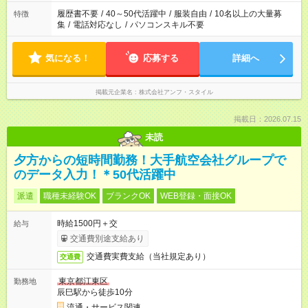
履歴書不要
/
40～50代活躍中
/
服装自由
/
10名以上の大量募
特徴
集
/
電話対応なし
/
パソコンスキル不要
気になる！
応募する
詳細へ
掲載元企業名
株式会社アンフ・スタイル
掲載日：2026.07.15
未読
夕方からの短時間勤務！大手航空会社グループで
のデータ入力！＊50代活躍中
派遣
職種未経験OK
ブランクOK
WEB登録・面接OK
時給1500円＋交
給与
交通費別途支給あり
交通費実費支給（当社規定あり）
交通費
東京都江東区
勤務地
辰巳駅から徒歩10分
流通・サービス関連