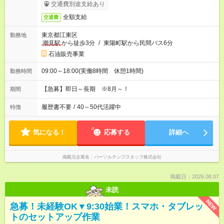
交通費別途支給あり
全額支給
交通費
東京都江東区
勤務地
潮見駅
から徒歩3分
/
東陽町駅から民間バス6分
石油販売事業
09:00～18:00(実働8時間 休憩1時間)
勤務時間
【急募】即日～長期 ※8月～！
期間
履歴書不要
/
40～50代活躍中
特徴
気になる！
応募する
詳細へ
掲載元企業名
パーソルテンプスタッフ株式会社
掲載日：2026.08.07
未読
NEW
急募！未経験OK▼9:30始業！スマホ・タブレッ
トのセットアップ作業