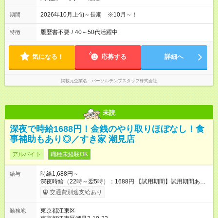
2026年10月上旬～長期 ※10月～！
期間
履歴書不要
/
40～50代活躍中
特徴
気になる！
応募する
詳細へ
掲載元企業名
パーソルテンプスタッフ株式会社
未読
深夜で時給1688円！金銭のやり取りほぼなし！食
事補助もあり◎／すき家 潮見店
アルバイト
職種未経験OK
時給1,688円～
給与
深夜時給（22時～翌5時）：1688円 【試用期間】試用期間あり
試用期間の長さ：1ヶ月 雇用形態、給与は本採用時と同じです。
交通費別途支給あり
試用期間の実態は30日（※条件変更なし）ですが、切り上げで
一ヶ月とさせていただきます。 研修制度あり：15時間(研修中も
東京都江東区
勤務地
同時給）