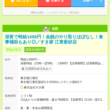
気になる！
応募する
詳細へ
掲載元企業名
パーソルテンプスタッフ株式会社
未読
深夜で時給1688円！金銭のやり取りほぼなし！食
事補助もあり◎／すき家 江東新砂店
アルバイト
職種未経験OK
時給1,688円～
給与
深夜時給（22時～翌5時）：1688円 【試用期間】試用期間あり
試用期間の長さ：1ヶ月 雇用形態、給与は本採用時と同じです。
交通費別途支給あり
試用期間の実態は30日（※条件変更なし）ですが、切り上げで
一ヶ月とさせていただきます。 研修制度あり：15時間(研修中も
東京都江東区
勤務地
同時給）
東京都江東区新砂3-2-6SGHレジデンス新砂1Ｆ
株式会社すき家
シフト制
勤務時間
1日あたりの実働時間：最大7時間/日 【深夜帯】22:00～翌5:00
週2日～・1日2h～OK◎ ※22:00から翌5:00までは18歳以上の方
のみ勤務可能です（18歳未満の深夜業務禁止のため） ★深夜で
春・夏・冬休み期間限定
期間