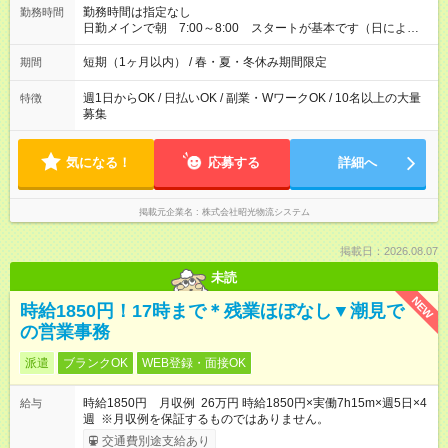
勤務時間は指定なし
勤務時間
日勤メインで朝 7:00～8:00 スタートが基本です（日によっ
て変動あり） 1日あたりの平均実働時間：５～８時間 （早くお
仕事が終わった場合でも給与に変動はありません）
短期（1ヶ月以内） / 春・夏・冬休み期間限定
期間
週1日からOK / 日払いOK / 副業・WワークOK / 10名以上の大量
特徴
募集
気になる！
応募する
詳細へ
掲載元企業名
株式会社昭光物流システム
掲載日：2026.08.07
未読
NEW
時給1850円！17時まで＊残業ほぼなし▼潮見で
の営業事務
派遣
ブランクOK
WEB登録・面接OK
時給1850円 月収例 26万円 時給1850円×実働7h15m×週5日×4
給与
週 ※月収例を保証するものではありません。
交通費別途支給あり