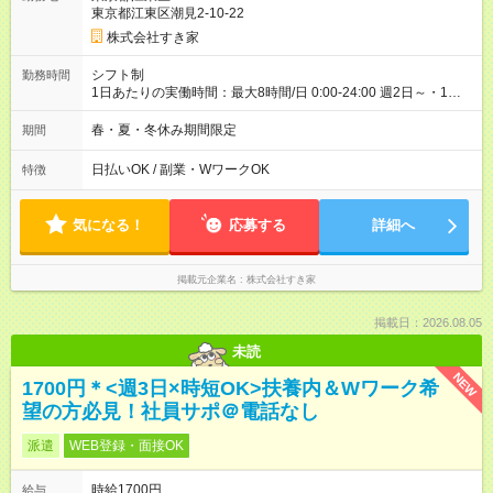
30日（※条件変更なし）ですが、切り上げで一ヶ月とさせてい
東京都江東区潮見2-10-22
ただきます。 研修制度あり：15時間(研修中も同時給）
株式会社すき家
シフト制
勤務時間
1日あたりの実働時間：最大8時間/日 0:00-24:00 週2日～・1日
2h～OK ＜シフト例＞ 〇朝帯 5:00-9:00 〇昼帯 9:00-14:00 〇午
後帯 14:00-18:00 〇夜帯 18:00-22:00 〇深夜帯 22:00-翌5:00 基
春・夏・冬休み期間限定
期間
本は固定シフトですが家庭の都合などイレギュラーには対応し
ます♪
日払いOK / 副業・WワークOK
特徴
気になる！
応募する
詳細へ
掲載元企業名
株式会社すき家
掲載日：2026.08.05
未読
NEW
1700円＊<週3日×時短OK>扶養内＆Wワーク希
望の方必見！社員サポ＠電話なし
派遣
WEB登録・面接OK
時給1700円
給与