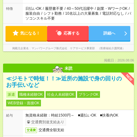
短時間・短期間の就業はご案内が難しい場合があります
日払いOK
/
履歴書不要
/
40～50代活躍中
/
副業・WワークOK
/
特徴
服装自由
/
シフト勤務
/
10名以上の大量募集
/
電話対応なし
/
パ
ソコンスキル不要
気になる！
応募する
詳細へ
掲載元企業名
マンパワーグループ株式会社 ケアサービス事業部 （医療福祉介護関連）
掲載日：2026.08.06
未読
NEW
≪ジモトで時短！！≫近所の施設で身の回りの
お手伝いなど
派遣
職種未経験OK
社会人未経験OK
ブランクOK
WEB登録・面接OK
無資格未経験：時給1500円～ ■週払いOK ■扶養内OK
給与
交通費別途支給あり
交通費全額支給
交通費