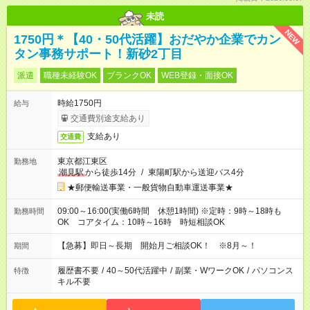
未読
NEW
1750円＊【40・50代活躍】おだやか企業でカン
タン事務サポート！新砂2丁目
派遣
職種未経験OK
ブランクOK
WEB登録・面接OK
時給1750円
給与
交通費別途支給あり
支給あり
交通費
東京都江東区
勤務地
潮見駅
から徒歩14分
/
東陽町駅から送迎バス4分
★郵便輸送事業・一般貨物自動車運送事業★
09:00～16:00(実働6時間 休憩1時間) ※定時：9時～18時も
勤務時間
OK コアタイム：10時～16時 時短相談OK
【急募】即日～長期 開始月ご相談OK！ ※8月～！
期間
履歴書不要
/
40～50代活躍中
/
副業・WワークOK
/
パソコンス
特徴
キル不要