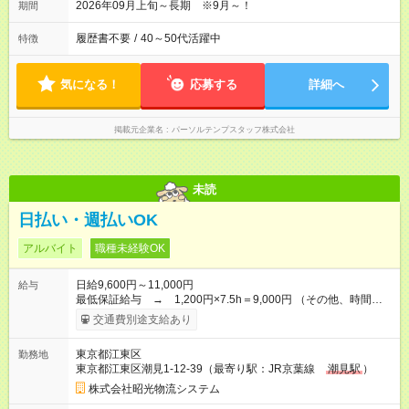
2026年09月上旬～長期 ※9月～！
期間
履歴書不要
/
40～50代活躍中
特徴
気になる！
応募する
詳細へ
掲載元企業名
パーソルテンプスタッフ株式会社
未読
日払い・週払いOK
アルバイト
職種未経験OK
日給9,600円～11,000円
給与
最低保証給与 → 1,200円×7.5h＝9,000円 （その他、時間外
作業は別途全額支給） ※交通費は別途１日上限500円まで支給し
交通費別途支給あり
ます。 【試用期間】試用期間あり 試用期間の長さ：3ヶ月 ※ 雇
用形態と給与に、本採用時と異なる部分があります。 雇用形
東京都江東区
勤務地
態：本採用時と同じです。 給与：日給 8,775円以上 試用期間は
東京都江東区潮見1-12-39（最寄り駅：JR京葉線
潮見駅
）
出勤15日を目安に短縮あり
株式会社昭光物流システム