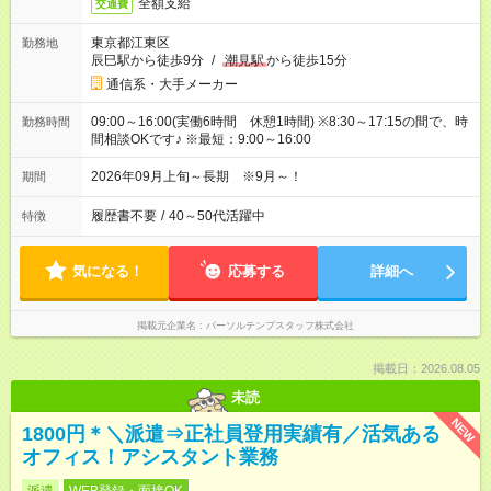
全額支給
交通費
東京都江東区
勤務地
辰巳駅から徒歩9分
/
潮見駅
から徒歩15分
通信系・大手メーカー
09:00～16:00(実働6時間 休憩1時間) ※8:30～17:15の間で、時
勤務時間
間相談OKです♪ ※最短：9:00～16:00
2026年09月上旬～長期 ※9月～！
期間
履歴書不要
/
40～50代活躍中
特徴
気になる！
応募する
詳細へ
掲載元企業名
パーソルテンプスタッフ株式会社
掲載日：2026.08.05
未読
NEW
1800円＊＼派遣⇒正社員登用実績有／活気ある
オフィス！アシスタント業務