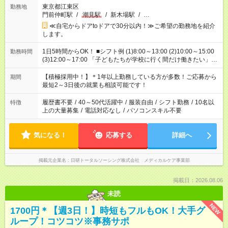
東京都江東区
勤務地
門前仲町駅
/
潮見駅
/
新木場駅
/
…
≪自宅からドアtoドアで30分以内！≫ご希望の勤務地を紹介
します。
1日5時間からOK！ ■シフト例 (1)8:00～13:00 (2)10:00～15:00
勤務時間
(3)12:00～17:00 「子どもたちが学校に行く間だけ働きたい」
「余裕を持って夕飯の準備がしたい」 「午前中は働いて、午後
はプライベートの時間にしたい」 など、ご希望を教えてくださ
【積極採用中！】＊1年以上勤務している方が多数！ご応募から
期間
いね。 ※Wワーク希望の方へ 今ご覧のお仕事で希望する勤務時
最短2～3日後の就業も相談可能です！
間と、もう1つのお仕事の勤務時間。 合計で週40時間を超える
場合は応募できません。
履歴書不要
/
40～50代活躍中
/
服装自由
/
シフト勤務
/
10名以
特徴
上の大量募集
/
電話対応なし
/
パソコンスキル不要
気になる！
応募する
詳細へ
掲載元企業名
日研トータルソーシング株式会社 メディカルケア事業部
掲載日：2026.08.06
未読
NEW
1700円＊【週3日！】時短もフルもOK！大手グ
ループ！コツコツ※事務サポ