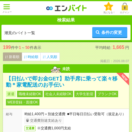
0
メニュー
気になる！
ログイン
検索結果
条件の変更
潮見のバイト一覧
199
1,665
件中
1
～
50
件表示
平均時給:
円
新着順
時給順
人気順
掲載日：2026.08.07
未読
NEW
【日払いで即お金GET】助手席に乗って楽々移
動＊家電配送のお手伝い
派遣
職種未経験OK
社会人未経験OK
大学生歓迎
ブランクOK
WEB登録・面接OK
時給1,400円＋別途交通費 ■平日毎日日払い受取可（規定あり）
給与
交通費別途支給あり
※交通費1,000円支給
交通費