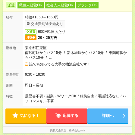
派遣
職種未経験OK
社会人未経験OK
ブランクOK
時給¥1350～1650円
給与
交通費別途支給あり
600円/1日あたり
交通費
20～25万円
月収例
東京都江東区
勤務地
南砂町駅からバス15分
/
新木場駅からバス10分
/
東陽町駅か
らバス10分
/
…
誰でも知ってる大手の物流会社です！
9:30～18:30
勤務時間
即日～長期
期間
履歴書不要
/
副業・WワークOK
/
服装自由
/
電話対応なし
/
パ
特徴
ソコンスキル不要
気になる！
応募する
詳細へ
掲載元企業名
株式会社antz