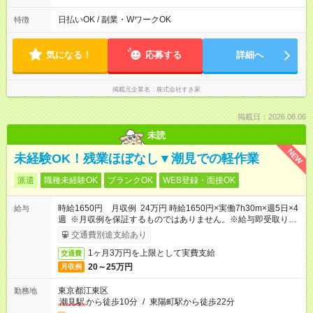
も安心して働けます★ すき家では、ワンオペを禁止していま
す。 必ず、2名以上での勤務を行いますので、安心して働けま
日払いOK / 副業・WワークOK
特徴
す。
気になる！
応募する
詳細へ
掲載元企業名
株式会社すき家
掲載日：2026.08.06
未読
NEW
未経験OK！残業ほぼなし▼潮見での軽作業
派遣
職種未経験OK
ブランクOK
WEB登録・面接OK
時給1650円 月収例 24万円 時給1650円×実働7h30m×週5日×4
給与
週 ※月収例を保証するものではありません。※給与即受取りサ
ービス利用可（利用条件有）
交通費別途支給あり
1ヶ月3万円を上限として実費支給
交通費
20～25万円
月収例
東京都江東区
勤務地
潮見駅
から徒歩10分
/
東陽町駅から徒歩22分