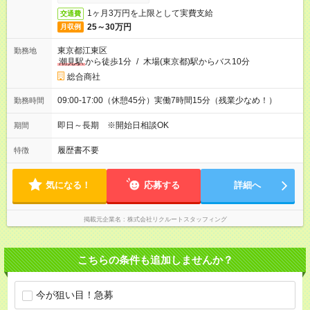
1ヶ月3万円を上限として実費支給
交通費
25～30万円
月収例
東京都江東区
勤務地
潮見駅
から徒歩1分
/
木場(東京都)駅からバス10分
総合商社
09:00-17:00（休憩45分）実働7時間15分（残業少なめ！）
勤務時間
即日～長期 ※開始日相談OK
期間
履歴書不要
特徴
気になる！
応募する
詳細へ
掲載元企業名
株式会社リクルートスタッフィング
こちらの条件も追加しませんか？
今が狙い目！急募