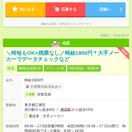
気になる！
応募する
詳細へ
掲載元企業名
株式会社スタッフサービス
掲載日：2026.08.07
未読
NEW
＼時短もOK×残業なし／時給1900円＊大手メー
カーでデータチェックなど
派遣
職種未経験OK
ブランクOK
WEB登録・面接OK
時給1900円
給与
交通費別途支給あり
全額支給
交通費
東京都江東区
勤務地
辰巳駅から徒歩9分
/
潮見駅
から徒歩15分
通信系・大手メーカー
09:00～17:00(実働7時間 休憩1時間) ※8:30～17:15の間で、時
勤務時間
間相談OKです♪ ※最短：9:00～16:00