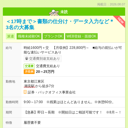
掲載日：2026.08.07
未読
NEW
＜17時まで＞書類の仕分け・データ入力など＊
3名の大募集
派遣
職種未経験OK
ブランクOK
WEB登録・面接OK
時給1600円＋交 【月収例】228,800円～ ■給与の前払いが可
給与
能な速払いサービスあり
交通費別途支給あり
交通費支給あり
交通費
20～25万円
月収例
東京都江東区
勤務地
潮見駅
から徒歩7分
証券・バックオフィス事業会社
9:00～17:00 ※残業はほとんどありません。※休憩60分。
勤務時間
【急募】即日～長期 ※開始日はご相談可能です！ ※8月～！
期間
履歴書不要
特徴