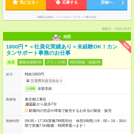
気になる！
応募する
詳細へ
掲載元企業名
パーソルテンプスタッフ株式会社
掲載日：2026.08.07
未読
NEW
1800円＊＜社員化実績あり＞未経験OK！カン
タンサポート事務のお仕事
派遣
職種未経験OK
ブランクOK
WEB登録・面接OK
時給1800円
給与
交通費別途支給あり
全額支給
交通費
東京都江東区
勤務地
潮見駅
から徒歩7分
駅構内の売店や球場で販売するお弁当の製造・販売
09:00～17:30(実働7時間30分 休憩1時間) ※8：00～18：30の
勤務時間
間で実働7.5H勤務：時間帯選べます！