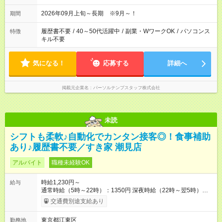
2026年09月上旬～長期 ※9月～！
期間
履歴書不要
/
40～50代活躍中
/
副業・WワークOK
/
パソコンス
特徴
キル不要
気になる！
応募する
詳細へ
掲載元企業名
パーソルテンプスタッフ株式会社
未読
シフトも柔軟♪自動化でカンタン接客◎！食事補助
あり♪履歴書不要／すき家 潮見店
アルバイト
職種未経験OK
時給1,230円～
給与
通常時給（5時～22時）：1350円 深夜時給（22時～翌5時）：
1688円 高校生時給：1230円 【特別手当】早朝手当（5：00-9：
交通費別途支給あり
00）時給+150円 【試用期間】試用期間あり 試用期間の長さ：1
ヶ月 雇用形態、給与は本採用時と同じです。 試用期間の実態は
東京都江東区
勤務地