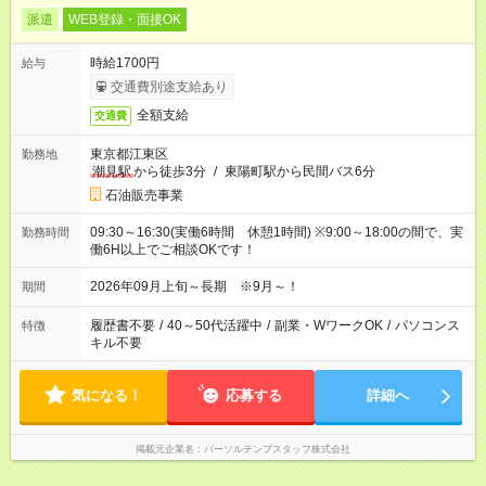
派遣
WEB登録・面接OK
時給1700円
給与
交通費別途支給あり
全額支給
交通費
東京都江東区
勤務地
潮見駅
から徒歩3分
/
東陽町駅から民間バス6分
石油販売事業
09:30～16:30(実働6時間 休憩1時間) ※9:00～18:00の間で、実
勤務時間
働6H以上でご相談OKです！
2026年09月上旬～長期 ※9月～！
期間
履歴書不要
/
40～50代活躍中
/
副業・WワークOK
/
パソコンス
特徴
キル不要
気になる！
応募する
詳細へ
掲載元企業名
パーソルテンプスタッフ株式会社