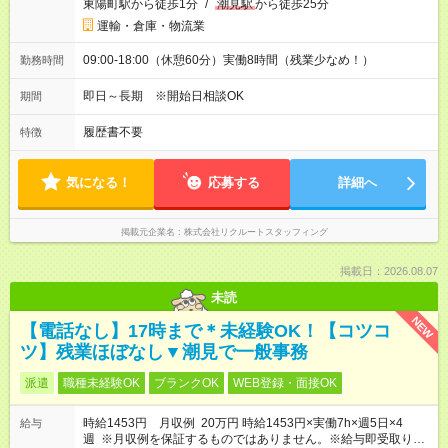
東陽町駅から徒歩1分
/
潮見駅
から徒歩25分
運輸・倉庫・物流業
09:00-18:00（休憩60分）実働8時間（残業少なめ！）
勤務時間
即日～長期 ※開始日相談OK
期間
履歴書不要
特徴
気になる！
応募する
詳細へ
掲載元企業名
株式会社リクルートスタッフィング
掲載日：2026.08.07
未読
NEW
【電話なし】17時まで＊未経験OK！【コツコ
ツ】残業ほぼなし▼潮見で一般事務
派遣
職種未経験OK
ブランクOK
WEB登録・面接OK
時給1453円 月収例 20万円 時給1453円×実働7h×週5日×4
給与
週 ※月収例を保証するものではありません。※給与即受取りサ