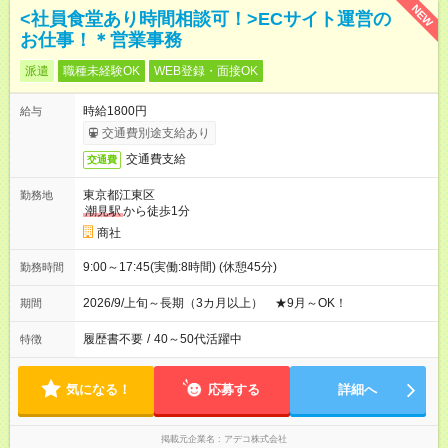
NEW
<社員食堂あり時間相談可！>ECサイト運営の
お仕事！＊営業事務
派遣
職種未経験OK
WEB登録・面接OK
時給1800円
給与
交通費別途支給あり
交通費支給
交通費
東京都江東区
勤務地
潮見駅
から徒歩1分
商社
9:00～17:45(実働:8時間) (休憩45分)
勤務時間
2026/9/上旬～長期（3カ月以上） ★9月～OK！
期間
履歴書不要
/
40～50代活躍中
特徴
気になる！
応募する
詳細へ
掲載元企業名
アデコ株式会社