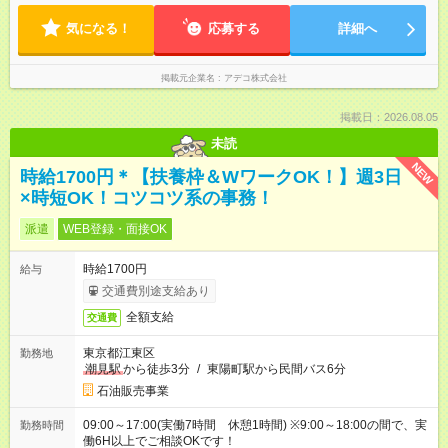
気になる！
応募する
詳細へ
掲載元企業名
アデコ株式会社
掲載日：2026.08.05
未読
NEW
時給1700円＊【扶養枠＆WワークOK！】週3日
×時短OK！コツコツ系の事務！
派遣
WEB登録・面接OK
時給1700円
給与
交通費別途支給あり
全額支給
交通費
東京都江東区
勤務地
潮見駅
から徒歩3分
/
東陽町駅から民間バス6分
石油販売事業
09:00～17:00(実働7時間 休憩1時間) ※9:00～18:00の間で、実
勤務時間
働6H以上でご相談OKです！