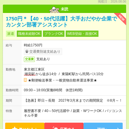
掲載日：2026.08.06
未読
NEW
1750円＊【40・50代活躍】大手おだやか企業で
カンタン部署アシスタント
派遣
職種未経験OK
ブランクOK
WEB登録・面接OK
時給1750円
給与
交通費別途支給あり
支給あり
交通費
東京都江東区
勤務地
潮見駅
から徒歩14分
/
東陽町駅から民間バス10分
★郵便輸送事業・一般貨物自動車運送事業★
09:00～18:00(実働8時間 休憩1時間)
勤務時間
【急募】即日～長期 2027年3月末までの期間限定 ※8月～！
期間
履歴書不要
/
40～50代活躍中
/
副業・WワークOK
/
パソコンス
特徴
キル不要