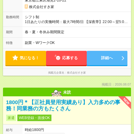
東京都江東区潮見2-10-22
株式会社すき家
シフト制
勤務時間
1日あたりの実働時間：最大7時間/日 【深夜帯】22:00～翌5:00
週2日～・1日2h～OK◎ ※22:00から翌5:00までは18歳以上の方
のみ勤務可能です（18歳未満の深夜業務禁止のため） ★深夜で
春・夏・冬休み期間限定
期間
も安心して働けます★ すき家では、ワンオペを禁止していま
す。 必ず、2名以上での勤務を行いますので、安心して働けま
副業・WワークOK
特徴
す。
気になる！
応募する
詳細へ
掲載元企業名
株式会社すき家
掲載日：2026.08.07
未読
NEW
1800円＊【正社員登用実績あり】入力多めの事
務！同業務の方もたくさん
派遣
WEB登録・面接OK
時給1800円
給与