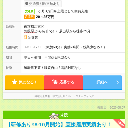
ービス利用可（利用条件有）
交通費別途支給あり
1ヶ月3万円を上限として実費支給
交通費
20～25万円
月収例
東京都江東区
勤務地
潮見駅
から徒歩5分
/
辰巳駅から徒歩25分
証券業
09:00-17:00（休憩60分）実働7時間（残業少なめ！）
勤務時間
即日～長期 ※開始日相談OK
期間
履歴書不要
/
服装自由
/
電話対応なし
特徴
気になる！
応募する
詳細へ
掲載元企業名
株式会社リクルートスタッフィング
掲載日：2026.08.07
未読
NEW
【研修あり×8-10月開始】直接雇用実績あり！