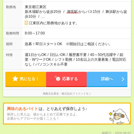
東京都江東区
勤務地
新木場駅から徒歩20分
/
潮見駅
からバス15分
/
舞浜駅から徒
歩10分
/
…
江東区内に勤務地があります。
8:00～17:00
勤務時間
急募！即日スタートOK ※開始日はご相談ください。
期間
週1日からOK
/
日払いOK
/
履歴書不要
/
40～50代活躍中
/
副
特徴
業・WワークOK
/
シフト勤務
/
10名以上の大量募集
/
電話対応
なし
/
パソコンスキル不要
気になる！
応募する
詳細へ
掲載元企業名
株式会社ファインドオン
興味のあるバイト
は、とりあえず保存しよう♪
保存した求人は、後からまとめて応募できるよ。
企業からアプローチが届くことも！
掲載日：2026.08.07