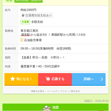
派遣
WEB登録・面接OK
時給1800円
給与
交通費別途支給あり
全額支給
交通費
東京都江東区
勤務地
潮見駅
から徒歩3分
/
東陽町駅から民間バス6分
石油販売事業
09:00～18:00(実働8時間 休憩1時間)
勤務時間
【急募】即日～長期 ※即日～！
期間
履歴書不要
/
40～50代活躍中
特徴
気になる！
応募する
詳細へ
掲載元企業名
パーソルテンプスタッフ株式会社
掲載日：2026.08.05
未読