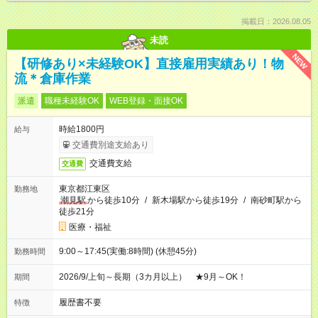
掲載日：2026.08.05
未読
NEW
【研修あり×未経験OK】直接雇用実績あり！物
流＊倉庫作業
派遣
職種未経験OK
WEB登録・面接OK
時給1800円
給与
交通費別途支給あり
交通費支給
交通費
東京都江東区
勤務地
潮見駅
から徒歩10分
/
新木場駅から徒歩19分
/
南砂町駅から
徒歩21分
医療・福祉
9:00～17:45(実働:8時間) (休憩45分)
勤務時間
2026/9/上旬～長期（3カ月以上） ★9月～OK！
期間
履歴書不要
特徴