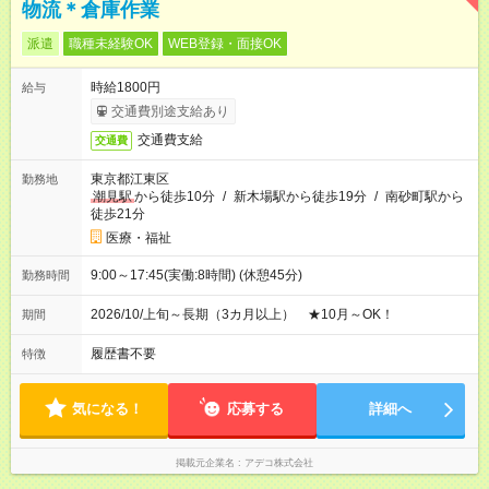
物流＊倉庫作業
派遣
職種未経験OK
WEB登録・面接OK
時給1800円
給与
交通費別途支給あり
交通費支給
交通費
東京都江東区
勤務地
潮見駅
から徒歩10分
/
新木場駅から徒歩19分
/
南砂町駅から
徒歩21分
医療・福祉
9:00～17:45(実働:8時間) (休憩45分)
勤務時間
2026/10/上旬～長期（3カ月以上） ★10月～OK！
期間
履歴書不要
特徴
気になる！
応募する
詳細へ
掲載元企業名
アデコ株式会社