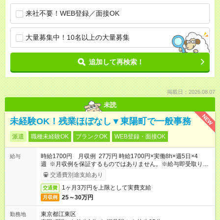
来社不要！WEB登録／面接OK
大量募集中！10名以上の大量募集
追加して再検索！
掲載日：2026.08.07
未読
NEW
未経験OK！残業ほぼなし▼東陽町で一般事務
派遣
職種未経験OK
ブランクOK
WEB登録・面接OK
時給1700円 月収例 27万円 時給1700円×実働8h×週5日×4
給与
週 ※月収例を保証するものではありません。※給与即受取りサ
ービス利用可（利用条件有）
交通費別途支給あり
1ヶ月3万円を上限として実費支給
交通費
25～30万円
月収例
東京都江東区
勤務地