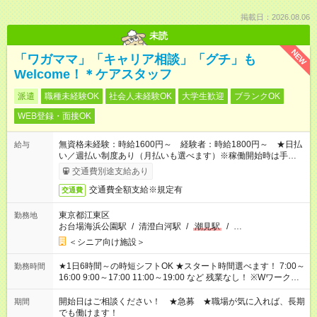
掲載日：2026.08.06
未読
NEW
「ワガママ」「キャリア相談」「グチ」も
Welcome！＊ケアスタッフ
派遣
職種未経験OK
社会人未経験OK
大学生歓迎
ブランクOK
WEB登録・面接OK
無資格未経験：時給1600円～ 経験者：時給1800円～ ★日払
給与
い／週払い制度あり（月払いも選べます）※稼働開始時は手続き
完了次第のお支払いとなります。
交通費別途支給あり
交通費全額支給※規定有
交通費
東京都江東区
勤務地
お台場海浜公園駅
/
清澄白河駅
/
潮見駅
/
…
＜シニア向け施設＞
★1日6時間～の時短シフトOK ★スタート時間選べます！ 7:00～
勤務時間
16:00 9:00～17:00 11:00～19:00 など 残業なし！ ※Wワークの
場合、他のお仕事と合わせ週40時間超の就業はご案内できませ
ん ※法令に基づき、週20時間以上勤務は社会保険への加入対象
開始日はご相談ください！ ★急募 ★職場が気に入れば、長期
期間
となります ※労働者派遣法（日雇い派遣の原則禁止）により、
でも働けます！