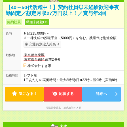
【40～50代活躍中！】契約社員◎未経験歓迎◆夜
勤固定／想定月収27万円以上！／賞与年2回
契約社員
職種未経験OK
月給215,000円～
給与
※一律支給の役職手当（5000円）を含む。残業代は別途全額支
給。 ※深夜勤務手当は、残業時間等により変動します。 ※想定
交通費別途支給あり
月収27万円以上 ※最大4回昇給のチャンスあり ※賞与年2回支給
【試用期間】試用期間なし
東京都台東区
勤務地
東京都台東区
蔵前2-6-6
株式会社すき家
シフト制
勤務時間
1日あたりの実働時間：最大8時間/日 ■22時～翌9時（実働8時
間） ※上記はあくまでも一例です。店舗により、時間が前後す
る場合・残業がある場合があります。 ★0時～9時は必ず2名以上
気になる！
のシフトを組んでいます。 ★各店舗のサポートのために本社に
応募する
詳細へ
「24時間対応」の専門部署があります。
掲載元企業名
株式会社すき家
未読