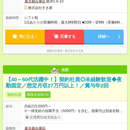
東京都台東区
根岸1-6-10
株式会社すき家
シフト制
勤務時間
1日あたりの実働時間：最大8時間/日 ■22時～翌9時（実働8時
間） ※上記はあくまでも一例です。店舗により、時間が前後す
る場合・残業がある場合があります。 ★0時～9時は必ず2名以上
気になる！
のシフトを組んでいます。 ★各店舗のサポートのために本社に
応募する
詳細へ
「24時間対応」の専門部署があります。
掲載元企業名
株式会社すき家
未読
【40～50代活躍中！】契約社員◎未経験歓迎◆夜
勤固定／想定月収27万円以上！／賞与年2回
契約社員
職種未経験OK
月給215,000円～
給与
※一律支給の役職手当（5000円）を含む。残業代は別途全額支
給。 ※深夜勤務手当は、残業時間等により変動します。 ※想定
交通費別途支給あり
月収27万円以上 ※最大4回昇給のチャンスあり ※賞与年2回支給
【試用期間】試用期間なし
東京都台東区
勤務地