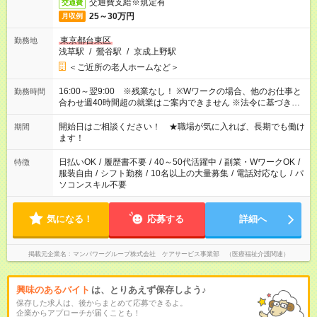
交通費支給※規定有
交通費
25～30万円
月収例
東京都台東区
勤務地
浅草駅
/
鶯谷駅
/
京成上野駅
＜ご近所の老人ホームなど＞
16:00～翌9:00 ※残業なし！ ※Wワークの場合、他のお仕事と
勤務時間
合わせ週40時間超の就業はご案内できません ※法令に基づき、
週20時間以上勤務は社会保険への加入対象となります ※労働者
派遣法（日雇い派遣の原則禁止）により、短時間・短期間の就
開始日はご相談ください！ ★職場が気に入れば、長期でも働け
期間
業はご案内が難しい場合があります
ます！
日払いOK
/
履歴書不要
/
40～50代活躍中
/
副業・WワークOK
/
特徴
服装自由
/
シフト勤務
/
10名以上の大量募集
/
電話対応なし
/
パ
ソコンスキル不要
気になる！
応募する
詳細へ
掲載元企業名
マンパワーグループ株式会社 ケアサービス事業部 （医療福祉介護関連）
興味のあるバイト
は、とりあえず保存しよう♪
保存した求人は、後からまとめて応募できるよ。
企業からアプローチが届くことも！