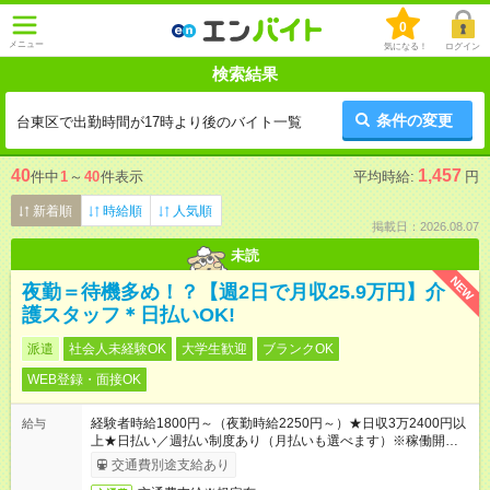
0
メニュー
気になる！
ログイン
検索結果
条件の変更
台東区で出勤時間が17時より後のバイト一覧
40
1,457
件中
1
～
40
件表示
平均時給:
円
新着順
時給順
人気順
掲載日：2026.08.07
未読
NEW
夜勤＝待機多め！？【週2日で月収25.9万円】介
護スタッフ＊日払いOK!
派遣
社会人未経験OK
大学生歓迎
ブランクOK
WEB登録・面接OK
経験者時給1800円～（夜勤時給2250円～）★日収3万2400円以
給与
上★日払い／週払い制度あり（月払いも選べます）※稼働開始時
は手続き完了次第のお支払いとなります。
交通費別途支給あり