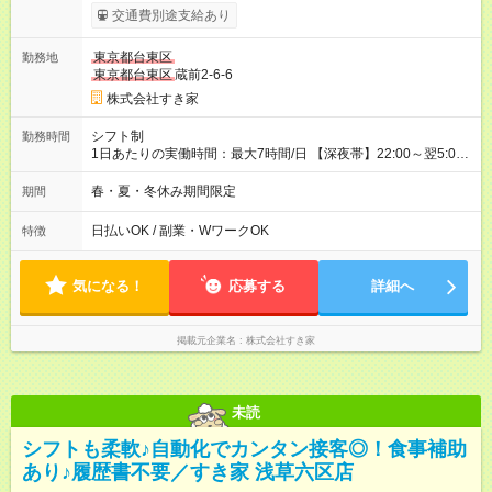
試用期間の長さ：1ヶ月 雇用形態、給与は本採用時と同じです。
交通費別途支給あり
試用期間の実態は30日（※条件変更なし）ですが、切り上げで
一ヶ月とさせていただきます。 研修制度あり：15時間(研修中も
東京都台東区
勤務地
同時給）
東京都台東区
蔵前2-6-6
株式会社すき家
シフト制
勤務時間
1日あたりの実働時間：最大7時間/日 【深夜帯】22:00～翌5:00
週2日～・1日2h～OK◎ ※22:00から翌5:00までは18歳以上の方
のみ勤務可能です（18歳未満の深夜業務禁止のため） ★深夜で
春・夏・冬休み期間限定
期間
も安心して働けます★ すき家では、ワンオペを禁止していま
す。 必ず、2名以上での勤務を行いますので、安心して働けま
日払いOK / 副業・WワークOK
特徴
す。
気になる！
応募する
詳細へ
掲載元企業名
株式会社すき家
未読
シフトも柔軟♪自動化でカンタン接客◎！食事補助
あり♪履歴書不要／すき家 浅草六区店