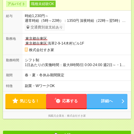
アルバイト
職種未経験OK
時給1,230円～
給与
通常時給（5時～22時）：1350円 深夜時給（22時～翌5時）：
1688円 高校生時給：1230円 【特別手当】早朝手当（5：00-9：
交通費別途支給あり
00）時給+150円 【試用期間】試用期間あり 試用期間の長さ：1
ヶ月 雇用形態、給与は本採用時と同じです。 試用期間の実態は
東京都台東区
勤務地
30日（※条件変更なし）ですが、切り上げで一ヶ月とさせてい
東京都台東区
浅草2-9-14木村ビル1F
ただきます。 研修制度あり：15時間(研修中も同時給）
株式会社すき家
シフト制
勤務時間
1日あたりの実働時間：最大8時間/日 0:00-24:00 週2日～・1日
2h～OK ＜シフト例＞ 〇朝帯 5:00-9:00 〇昼帯 9:00-14:00 〇午
後帯 14:00-18:00 〇夜帯 18:00-22:00 〇深夜帯 22:00-翌5:00 基
春・夏・冬休み期間限定
期間
本は固定シフトですが家庭の都合などイレギュラーには対応し
ます♪
副業・WワークOK
特徴
気になる！
応募する
詳細へ
掲載元企業名
株式会社すき家