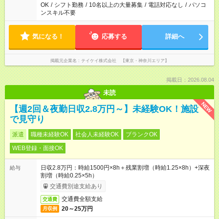
OK
/
シフト勤務
/
10名以上の大量募集
/
電話対応なし
/
パソコ
ンスキル不要
気になる！
応募する
詳細へ
掲載元企業名
テイケイ株式会社 【東京・神奈川エリア】
掲載日：2026.08.04
未読
NEW
【週2回＆夜勤日収2.8万円～】未経験OK！施設
で見守り
派遣
職種未経験OK
社会人未経験OK
ブランクOK
WEB登録・面接OK
日収2.8万円：時給1500円×8h＋残業割増（時給1.25×8h）+深夜
給与
割増（時給0.25×5h）
交通費別途支給あり
交通費全額支給
交通費
20～25万円
月収例