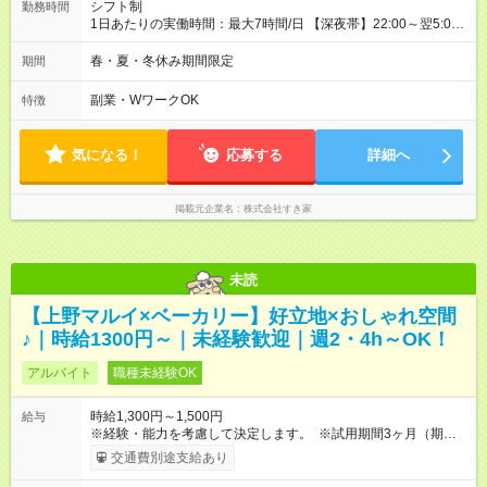
シフト制
勤務時間
1日あたりの実働時間：最大7時間/日 【深夜帯】22:00～翌5:00
週2日～・1日2h～OK◎ ※22:00から翌5:00までは18歳以上の方
のみ勤務可能です（18歳未満の深夜業務禁止のため） ★深夜で
春・夏・冬休み期間限定
期間
も安心して働けます★ すき家では、ワンオペを禁止していま
す。 必ず、2名以上での勤務を行いますので、安心して働けま
副業・WワークOK
特徴
す。
気になる！
応募する
詳細へ
掲載元企業名
株式会社すき家
未読
【上野マルイ×ベーカリー】好立地×おしゃれ空間
♪｜時給1300円～｜未経験歓迎｜週2・4h～OK！
アルバイト
職種未経験OK
時給1,300円～1,500円
給与
※経験・能力を考慮して決定します。 ※試用期間3ヶ月（期間中
の給与・待遇の変動なし） 【試用期間】試用期間あり 試用期間
交通費別途支給あり
の長さ：3ヶ月 雇用形態、給与は本採用時と同じです。 なし