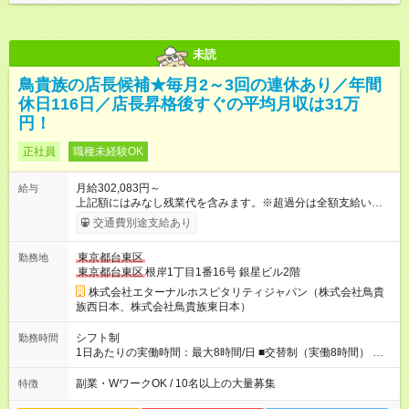
未読
鳥貴族の店長候補★毎月2～3回の連休あり／年間
休日116日／店長昇格後すぐの平均月収は31万
円！
正社員
職種未経験OK
月給302,083円～
給与
上記額にはみなし残業代を含みます。※超過分は全額支給いたし
ます。 みなし残業代 51,845円 以上／月 みなし残業時間 30時間
交通費別途支給あり
／月 定額深夜手当（60時間、2万738円～）含む。 それぞれ
超過した場合は追加支給。 ＜トリキの風土＞ ◎平均年齢29歳。
東京都台東区
勤務地
未経験スタートのメンバーも多いです。 ◎上司との距離が近
東京都台東区
根岸1丁目1番16号 銀星ビル2階
く、困ったことがあってもマネージャーにすぐ相談できます。
◎女性活躍中！女性管理職登用実績あり！ ◎月1回エリア会議あ
株式会社エターナルホスピタリティジャパン（株式会社鳥貴
り。社長が直接、目標や方針を発表します。 ⇒各店舗の好事例
族西日本、株式会社鳥貴族東日本）
を知れるなど、刺激がたくさん 【試用期間】試用期間なし
シフト制
勤務時間
1日あたりの実働時間：最大8時間/日 ■交替制（実働8時間） ※勤
務時間帯は各店舗により異なります。1日1時間程度の残業あ
り。 ▼シフト例 ・16：00～翌2：00 ・11：00～21：00 ・
副業・WワークOK / 10名以上の大量募集
特徴
19：00～翌5：00 ・18：00～翌4：00 ＜無断残業は絶対禁