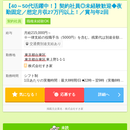
【40～50代活躍中！】契約社員◎未経験歓迎◆夜
勤固定／想定月収27万円以上！／賞与年2回
契約社員
職種未経験OK
月給215,000円～
給与
※一律支給の役職手当（5000円）を含む。残業代は別途全額支
給。 ※深夜勤務手当は、残業時間等により変動します。 ※想定
交通費別途支給あり
月収27万円以上 ※最大4回昇給のチャンスあり ※賞与年2回支給
【試用期間】試用期間なし
東京都台東区
勤務地
東京都台東区
東上野1-1-1
株式会社すき家
シフト制
勤務時間
1日あたりの実働時間：最大8時間/日 ■22時～翌9時（実働8時
間） ※上記はあくまでも一例です。店舗により、時間が前後す
る場合・残業がある場合があります。 ★0時～9時は必ず2名以上
気になる！
のシフトを組んでいます。 ★各店舗のサポートのために本社に
応募する
詳細へ
「24時間対応」の専門部署があります。
掲載元企業名
株式会社すき家
未読