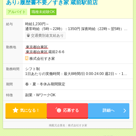
あり♪履歴書不要／すき家 蔵前駅前店
アルバイト
職種未経験OK
時給1,230円～
給与
通常時給（5時～22時）：1350円 深夜時給（22時～翌5時）：
1688円 高校生時給：1230円 【特別手当】早朝手当（5：00-9：
交通費別途支給あり
00）時給+150円 【試用期間】試用期間あり 試用期間の長さ：1
ヶ月 雇用形態、給与は本採用時と同じです。 試用期間の実態は
東京都台東区
勤務地
30日（※条件変更なし）ですが、切り上げで一ヶ月とさせてい
東京都台東区
蔵前2-6-6
ただきます。 研修制度あり：15時間(研修中も同時給）
株式会社すき家
シフト制
勤務時間
1日あたりの実働時間：最大8時間/日 0:00-24:00 週2日～・1日
2h～OK ＜シフト例＞ 〇朝帯 5:00-9:00 〇昼帯 9:00-14:00 〇午
後帯 14:00-18:00 〇夜帯 18:00-22:00 〇深夜帯 22:00-翌5:00 基
春・夏・冬休み期間限定
期間
本は固定シフトですが家庭の都合などイレギュラーには対応し
ます♪
副業・WワークOK
特徴
気になる！
応募する
詳細へ
掲載元企業名
株式会社すき家