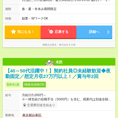
1日あたりの実働時間：最大8時間/日 0:00-24:00 週2日～・1日
2h～OK ＜シフト例＞ 〇朝帯 5:00-9:00 〇昼帯 9:00-14:00 〇午
後帯 14:00-18:00 〇夜帯 18:00-22:00 〇深夜帯 22:00-翌5:00 基
春・夏・冬休み期間限定
期間
本は固定シフトですが家庭の都合などイレギュラーには対応し
ます♪
副業・WワークOK
特徴
気になる！
応募する
詳細へ
掲載元企業名
株式会社すき家
未読
【40～50代活躍中！】契約社員◎未経験歓迎◆夜
勤固定／想定月収27万円以上！／賞与年2回
契約社員
職種未経験OK
月給215,000円～
給与
※一律支給の役職手当（5000円）を含む。残業代は別途全額支
給。 ※深夜勤務手当は、残業時間等により変動します。 ※想定
交通費別途支給あり
月収27万円以上 ※最大4回昇給のチャンスあり ※賞与年2回支給
【試用期間】試用期間なし
東京都台東区
勤務地