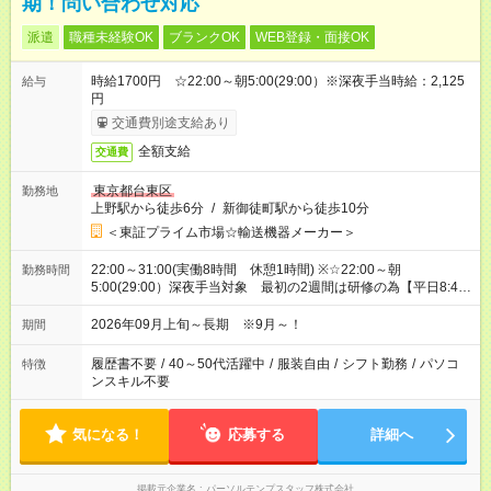
期！問い合わせ対応
派遣
職種未経験OK
ブランクOK
WEB登録・面接OK
時給1700円 ☆22:00～朝5:00(29:00）※深夜手当時給：2,125
給与
円
交通費別途支給あり
全額支給
交通費
東京都台東区
勤務地
上野駅から徒歩6分
/
新御徒町駅から徒歩10分
＜東証プライム市場☆輸送機器メーカー＞
22:00～31:00(実働8時間 休憩1時間) ※☆22:00～朝
勤務時間
5:00(29:00）深夜手当対象 最初の2週間は研修の為【平日8:45
～17:15（休憩45分）】就業になります
2026年09月上旬～長期 ※9月～！
期間
履歴書不要
/
40～50代活躍中
/
服装自由
/
シフト勤務
/
パソコ
特徴
ンスキル不要
気になる！
応募する
詳細へ
掲載元企業名
パーソルテンプスタッフ株式会社