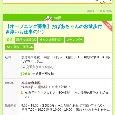
掲載日：2026.08.07
未読
NEW
【オープニング募集】おばあちゃんのお散歩付
き添いも仕事の1つ
派遣
職種未経験OK
社会人未経験OK
ブランクOK
WEB登録・面接OK
無資格未経験：時給1500円～ ■週払いOK ■扶養内OK ■日収
給与
1万2000円以上
交通費別途支給あり
交通費全額支給
交通費
東京都台東区
勤務地
浅草橋駅
/
湯島駅
/
京成上野駅
/
…
≪自宅からドアtoドアで30分以内！≫ご希望の勤務地を紹介
します。
9:00～18:00（休憩60分） ■ご希望があれば下記シフトもOK！
勤務時間
早番 7:00～16:00 遅番 10:00～19:00 「家族と休みを合わせた
い」 「余裕を持って夕飯の準備がしたい」 「できれば残業はし