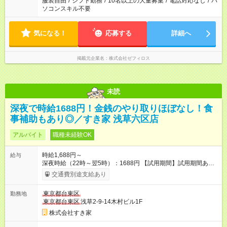
服装自由
/
シフト勤務
/
10名以上の大量募集
/
電話対応なし
/
パ
ソコンスキル不要
気になる！
応募する
詳細へ
掲載元企業名
株式会社ゼフィロス
未読
深夜で時給1688円！金銭のやり取りほぼなし！食
事補助もあり◎／すき家 浅草六区店
アルバイト
職種未経験OK
時給1,688円～
給与
深夜時給（22時～翌5時）：1688円 【試用期間】試用期間あり
試用期間の長さ：1ヶ月 雇用形態、給与は本採用時と同じです。
交通費別途支給あり
試用期間の実態は30日（※条件変更なし）ですが、切り上げで
一ヶ月とさせていただきます。 研修制度あり：15時間(研修中も
東京都台東区
勤務地
同時給）
東京都台東区
浅草2-9-14木村ビル1F
株式会社すき家