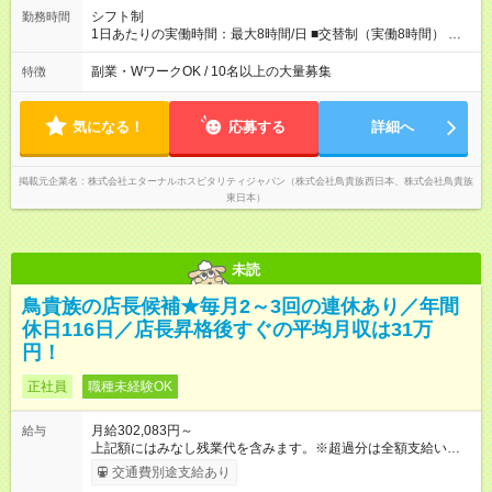
シフト制
勤務時間
1日あたりの実働時間：最大8時間/日 ■交替制（実働8時間） ▼
シフト例 ○16：00～翌2：00 ○20：00～翌6：00 ※営業時間は店
舗による。 ＜無断残業は絶対禁止！＞ どうしても必要な時は、
副業・WワークOK / 10名以上の大量募集
特徴
報告をしてもらっています。現状は1日1時間程の残業がありま
すが、これをゼロにするのが目標の一つです。
気になる！
応募する
詳細へ
掲載元企業名
株式会社エターナルホスピタリティジャパン（株式会社鳥貴族西日本、株式会社鳥貴族
東日本）
未読
鳥貴族の店長候補★毎月2～3回の連休あり／年間
休日116日／店長昇格後すぐの平均月収は31万
円！
正社員
職種未経験OK
月給302,083円～
給与
上記額にはみなし残業代を含みます。※超過分は全額支給いたし
ます。 みなし残業代 51,845円 以上／月 みなし残業時間 30時間
交通費別途支給あり
／月 定額深夜手当（60時間、2万738円～）含む。 それぞれ