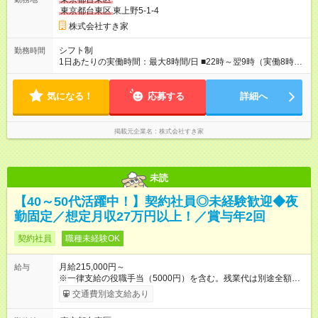
東京都台東区
東上野5-1-4
株式会社すき家
シフト制
勤務時間
1日あたりの実働時間：最大8時間/日 ■22時～翌9時（実働8時
間） ※上記はあくまでも一例です。店舗により、時間が前後す
る場合・残業がある場合があります。 ★0時～9時は必ず2名以上
気になる！
のシフトを組んでいます。 ★各店舗のサポートのために本社に
応募する
詳細へ
「24時間対応」の専門部署があります。
掲載元企業名
株式会社すき家
未読
【40～50代活躍中！】契約社員◎未経験歓迎◆夜
勤固定／想定月収27万円以上！／賞与年2回
契約社員
職種未経験OK
月給215,000円～
給与
※一律支給の役職手当（5000円）を含む。残業代は別途全額支
給。 ※深夜勤務手当は、残業時間等により変動します。 ※想定
交通費別途支給あり
月収27万円以上 ※最大4回昇給のチャンスあり ※賞与年2回支給
【試用期間】試用期間なし