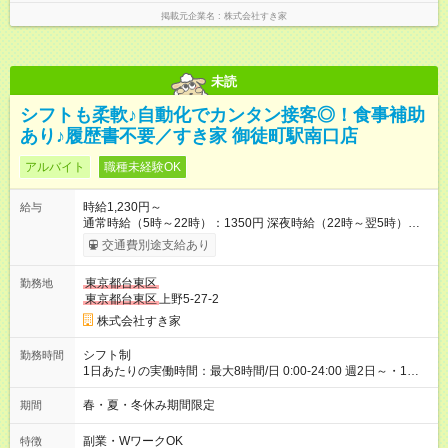
掲載元企業名
株式会社すき家
未読
シフトも柔軟♪自動化でカンタン接客◎！食事補助
あり♪履歴書不要／すき家 御徒町駅南口店
アルバイト
職種未経験OK
時給1,230円～
給与
通常時給（5時～22時）：1350円 深夜時給（22時～翌5時）：
1688円 高校生時給：1230円 【特別手当】早朝手当（5：00-9：
交通費別途支給あり
00）時給+150円 【試用期間】試用期間あり 試用期間の長さ：1
ヶ月 雇用形態、給与は本採用時と同じです。 試用期間の実態は
東京都台東区
勤務地
30日（※条件変更なし）ですが、切り上げで一ヶ月とさせてい
東京都台東区
上野5-27-2
ただきます。 研修制度あり：15時間(研修中も同時給）
株式会社すき家
シフト制
勤務時間
1日あたりの実働時間：最大8時間/日 0:00-24:00 週2日～・1日
2h～OK ＜シフト例＞ 〇朝帯 5:00-9:00 〇昼帯 9:00-14:00 〇午
後帯 14:00-18:00 〇夜帯 18:00-22:00 〇深夜帯 22:00-翌5:00 基
春・夏・冬休み期間限定
期間
本は固定シフトですが家庭の都合などイレギュラーには対応し
ます♪
副業・WワークOK
特徴