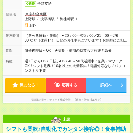
全額支給
交通費
東京都台東区
勤務地
上野駅
/
浅草橋駅
/
御徒町駅
/
…
上野
（選べる日勤・夜勤） ▼20：00～翌5：00／21：00～翌6：
勤務時間
00 など（休憩1h） 日勤のお仕事もございます！お気軽にご相談
ください！
研修後即日～OK ★短期・長期の就業も大歓迎＃急募
期間
週1日からOK
/
日払いOK
/
40～50代活躍中
/
副業・Wワーク
特徴
OK
/
シフト勤務
/
10名以上の大量募集
/
電話対応なし
/
パソコ
ンスキル不要
気になる！
応募する
詳細へ
掲載元企業名
テイケイ株式会社 【東京・神奈川エリア】
未読
シフトも柔軟♪自動化でカンタン接客◎！食事補助