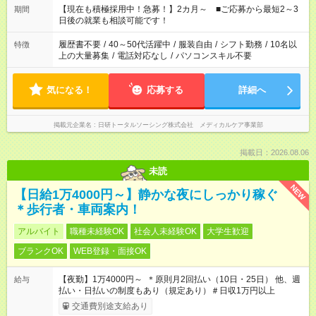
たくない」 など、ご希望を教えてくださいね。 ※Wワーク希望
【現在も積極採用中！急募！】2カ月～ ■ご応募から最短2～3
期間
の方へ 今ご覧のお仕事で希望する勤務時間と、もう1つのお仕事
日後の就業も相談可能です！
の勤務時間。 合計で週40時間を超える場合は応募できません。
履歴書不要
/
40～50代活躍中
/
服装自由
/
シフト勤務
/
10名以
特徴
上の大量募集
/
電話対応なし
/
パソコンスキル不要
気になる！
応募する
詳細へ
掲載元企業名
日研トータルソーシング株式会社 メディカルケア事業部
掲載日：2026.08.06
未読
NEW
【日給1万4000円～】静かな夜にしっかり稼ぐ
＊歩行者・車両案内！
アルバイト
職種未経験OK
社会人未経験OK
大学生歓迎
ブランクOK
WEB登録・面接OK
【夜勤】1万4000円～ ＊原則月2回払い（10日・25日） 他、週
給与
払い・日払いの制度もあり（規定あり）＃日収1万円以上
交通費別途支給あり