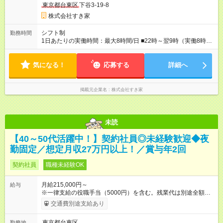
東京都台東区
下谷3-19-8
株式会社すき家
シフト制
勤務時間
1日あたりの実働時間：最大8時間/日 ■22時～翌9時（実働8時
間） ※上記はあくまでも一例です。店舗により、時間が前後す
る場合・残業がある場合があります。 ★0時～9時は必ず2名以上
気になる！
のシフトを組んでいます。 ★各店舗のサポートのために本社に
応募する
詳細へ
「24時間対応」の専門部署があります。
掲載元企業名
株式会社すき家
未読
【40～50代活躍中！】契約社員◎未経験歓迎◆夜
勤固定／想定月収27万円以上！／賞与年2回
契約社員
職種未経験OK
月給215,000円～
給与
※一律支給の役職手当（5000円）を含む。残業代は別途全額支
給。 ※深夜勤務手当は、残業時間等により変動します。 ※想定
交通費別途支給あり
月収27万円以上 ※最大4回昇給のチャンスあり ※賞与年2回支給
【試用期間】試用期間なし
東京都台東区
勤務地