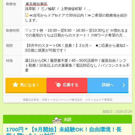
東京都台東区
勤務地
浅草駅
/
三ノ輪駅
/
上野御徒町駅
/
…
≪自宅からドアtoドアで30分以内！≫ご希望の勤務地を紹介
します。
▽シフト例 ・16:30～翌9:30 ・16:30～翌10:30など ※慣れるま
勤務時間
での最初のうちは日勤からのスタート！ ※Wワーク希望の方へ
今ご覧のお仕事で希望する勤務時間と、もう1つのお仕事の勤務
時間。 合計で週40時間を超える場合は応募できません。
【8月中のスタートOK！急募！】2カ月～ ■ご応募から最短2～
期間
3日後に就業が可能です！
週1日からOK
/
履歴書不要
/
40～50代活躍中
/
服装自由
/
シフ
特徴
ト勤務
/
10名以上の大量募集
/
電話対応なし
/
パソコンスキル不
要
気になる！
応募する
詳細へ
掲載元企業名
日研トータルソーシング株式会社 メディカルケア事業部
掲載日：2026.07.29
未読
1700円＊【9月開始】未経験OK！自由環境！長