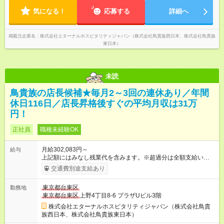
止！＞ どうしても必要な時は、報告をしてもらっています。
気になる！
応募する
詳細へ
掲載元企業名
株式会社エターナルホスピタリティジャパン（株式会社鳥貴族西日本、株式会社鳥貴族
東日本）
未読
鳥貴族の店長候補★毎月2～3回の連休あり／年間
休日116日／店長昇格後すぐの平均月収は31万
円！
正社員
職種未経験OK
月給302,083円～
給与
上記額にはみなし残業代を含みます。※超過分は全額支給いたし
ます。 みなし残業代 51,845円 以上／月 みなし残業時間 30時間
交通費別途支給あり
／月 定額深夜手当（60時間、2万738円～）含む。 それぞれ
超過した場合は追加支給。 ＜トリキの風土＞ ◎平均年齢29歳。
東京都台東区
勤務地
未経験スタートのメンバーも多いです。 ◎上司との距離が近
東京都台東区
上野4丁目8‐6 プラザUビル3階
く、困ったことがあってもマネージャーにすぐ相談できます。
◎女性活躍中！女性管理職登用実績あり！ ◎月1回エリア会議あ
株式会社エターナルホスピタリティジャパン（株式会社鳥貴
り。社長が直接、目標や方針を発表します。 ⇒各店舗の好事例
族西日本、株式会社鳥貴族東日本）
を知れるなど、刺激がたくさん 【試用期間】試用期間なし