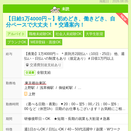
掲載日：2026.08.05
未読
NEW
【日給1万4000円～】初めどき、働きどき、自
分ペースで大丈夫！＊交通案内！
アルバイト
職種未経験OK
社会人未経験OK
大学生歓迎
ブランクOK
WEB登録・面接OK
【夜勤】1万4000円～ ＊原則月2回払い（10日・25日） 他、週
給与
払い・日払いの制度もあり（規定あり）＃日収1万円以上
交通費別途支給あり
全額支給
交通費
東京都台東区
勤務地
上野駅
/
浅草橋駅
/
御徒町駅
/
…
上野
（選べる日勤・夜勤） ▼20：00～翌5：00／21：00～翌6：
勤務時間
00 など（休憩1h） 日勤のお仕事もございます！お気軽にご相談
ください！
研修後即日～OK ★短期・長期の就業も大歓迎＃急募
期間
週1日からOK
/
日払いOK
/
40～50代活躍中
/
副業・Wワーク
特徴