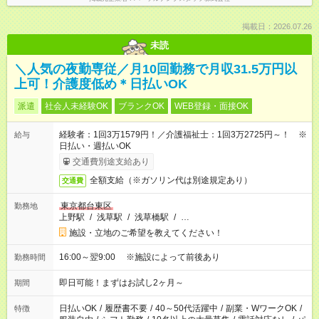
掲載日：2026.07.26
未読
＼人気の夜勤専従／月10回勤務で月収31.5万円以
上可！介護度低め＊日払いOK
派遣
社会人未経験OK
ブランクOK
WEB登録・面接OK
経験者：1回3万1579円！／介護福祉士：1回3万2725円～！ ※
給与
日払い・週払いOK
交通費別途支給あり
全額支給（※ガソリン代は別途規定あり）
交通費
東京都台東区
勤務地
上野駅
/
浅草駅
/
浅草橋駅
/
…
施設・立地のご希望を教えてください！
16:00～翌9:00 ※施設によって前後あり
勤務時間
即日可能！まずはお試し2ヶ月～
期間
日払いOK
/
履歴書不要
/
40～50代活躍中
/
副業・WワークOK
/
特徴