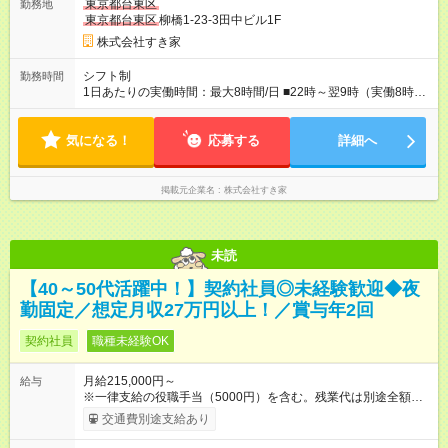
東京都台東区
勤務地
東京都台東区
柳橋1-23-3田中ビル1F
株式会社すき家
シフト制
勤務時間
1日あたりの実働時間：最大8時間/日 ■22時～翌9時（実働8時
間） ※上記はあくまでも一例です。店舗により、時間が前後す
る場合・残業がある場合があります。 ★0時～9時は必ず2名以上
気になる！
のシフトを組んでいます。 ★各店舗のサポートのために本社に
応募する
詳細へ
「24時間対応」の専門部署があります。
掲載元企業名
株式会社すき家
未読
【40～50代活躍中！】契約社員◎未経験歓迎◆夜
勤固定／想定月収27万円以上！／賞与年2回
契約社員
職種未経験OK
月給215,000円～
給与
※一律支給の役職手当（5000円）を含む。残業代は別途全額支
給。 ※深夜勤務手当は、残業時間等により変動します。 ※想定
交通費別途支給あり
月収27万円以上 ※最大4回昇給のチャンスあり ※賞与年2回支給
【試用期間】試用期間なし