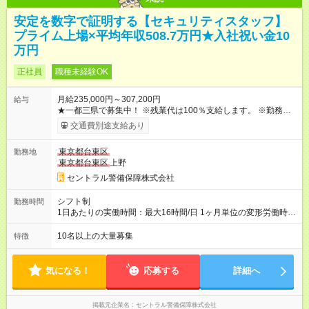
安定を数字で証明する【セキュリティスタッフ】
プライム上場×平均年収508.7万円★入社祝い金10
万円
正社員
職種未経験OK
月給235,000円～307,200円
給与
★一都三県で募集中！ ※残業代は100％支給します。 ※勤務状況
や年齢・経験・能力を考慮して決定します。 ※上記とは別に年2
交通費別途支給あり
回の賞与と各種手当を追加支給します。 ※3ヶ月間の試用期間が
ありますが、その間の条件に変更はありません。 ＜月収例＞ ・
東京都台東区
勤務地
27万円（28歳・入社1年目・大卒） └夜勤増務月3回（残業35時
東京都台東区
上野
間）＋扶養手当1.5万円＋資格手当3000円 ・31万円（35歳・入
社7年目・短大卒） └夜勤増務月4回（残業40時間）＋扶養手当2
セントラル警備保障株式会社
万円＋資格手当1万円 ＋役職手当9000円 【試用期間】試用期間
あり 試用期間の長さ：3ヶ月 雇用形態、給与は本採用時と同じ
シフト制
勤務時間
です。
1日あたりの実働時間：最大16時間/日 1ヶ月単位の変形労働時間
制（月平均実働172時間） ＜勤務例＞ 9：00～翌9：00（実働：
16時間／休憩：8時間 ※仮眠含む）
10名以上の大量募集
特徴
気になる！
応募する
詳細へ
掲載元企業名
セントラル警備保障株式会社