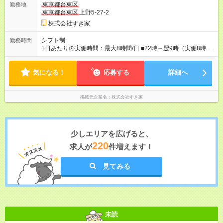
東京都台東区
勤務地
東京都台東区
上野5-27-2
株式会社すき家
シフト制
勤務時間
1日あたりの実働時間：最大8時間/日 ■22時～翌9時（実働8時
間） ※上記はあくまでも一例です。店舗により、時間が前後す
る場合・残業がある場合があります。 ★0時～9時は必ず2名以上
気になる！
のシフトを組んでいます。 ★各店舗のサポートのために本社に
応募する
詳細へ
「24時間対応」の専門部署があります。
掲載元企業名
株式会社すき家
少しエリアを広げると、
220
求人が
件増えます！
見てみる
未読