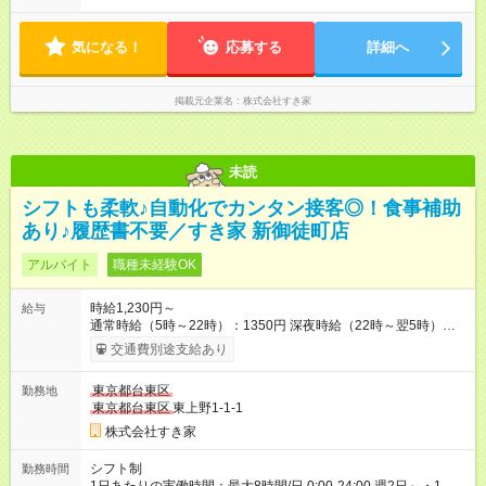
気になる！
応募する
詳細へ
掲載元企業名
株式会社すき家
未読
シフトも柔軟♪自動化でカンタン接客◎！食事補助
あり♪履歴書不要／すき家 新御徒町店
アルバイト
職種未経験OK
時給1,230円～
給与
通常時給（5時～22時）：1350円 深夜時給（22時～翌5時）：
1688円 高校生時給：1230円 【特別手当】早朝手当（5：00-9：
交通費別途支給あり
00）時給+150円 【試用期間】試用期間あり 試用期間の長さ：1
ヶ月 雇用形態、給与は本採用時と同じです。 試用期間の実態は
東京都台東区
勤務地
30日（※条件変更なし）ですが、切り上げで一ヶ月とさせてい
東京都台東区
東上野1-1-1
ただきます。 研修制度あり：15時間(研修中も同時給）
株式会社すき家
シフト制
勤務時間