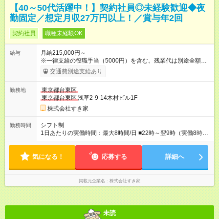
【40～50代活躍中！】契約社員◎未経験歓迎◆夜
勤固定／想定月収27万円以上！／賞与年2回
契約社員
職種未経験OK
月給215,000円～
給与
※一律支給の役職手当（5000円）を含む。残業代は別途全額支
給。 ※深夜勤務手当は、残業時間等により変動します。 ※想定
交通費別途支給あり
月収27万円以上 ※最大4回昇給のチャンスあり ※賞与年2回支給
【試用期間】試用期間なし
東京都台東区
勤務地
東京都台東区
浅草2-9-14木村ビル1F
株式会社すき家
シフト制
勤務時間
1日あたりの実働時間：最大8時間/日 ■22時～翌9時（実働8時
間） ※上記はあくまでも一例です。店舗により、時間が前後す
る場合・残業がある場合があります。 ★0時～9時は必ず2名以上
気になる！
のシフトを組んでいます。 ★各店舗のサポートのために本社に
応募する
詳細へ
「24時間対応」の専門部署があります。
掲載元企業名
株式会社すき家
未読