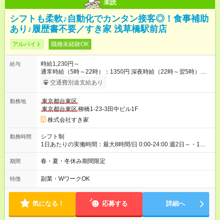
未読
シフトも柔軟♪自動化でカンタン接客◎！食事補助
あり♪履歴書不要／すき家 浅草橋駅前店
アルバイト
職種未経験OK
時給1,230円～
給与
通常時給（5時～22時）：1350円 深夜時給（22時～翌5時）：
1688円 高校生時給：1230円 【特別手当】早朝手当（5：00-9：
交通費別途支給あり
00）時給+150円 【試用期間】試用期間あり 試用期間の長さ：1
ヶ月 雇用形態、給与は本採用時と同じです。 試用期間の実態は
東京都台東区
勤務地
30日（※条件変更なし）ですが、切り上げで一ヶ月とさせてい
東京都台東区
柳橋1-23-3田中ビル1F
ただきます。 研修制度あり：15時間(研修中も同時給）
株式会社すき家
シフト制
勤務時間
1日あたりの実働時間：最大8時間/日 0:00-24:00 週2日～・1日
2h～OK ＜シフト例＞ 〇朝帯 5:00-9:00 〇昼帯 9:00-14:00 〇午
後帯 14:00-18:00 〇夜帯 18:00-22:00 〇深夜帯 22:00-翌5:00 基
春・夏・冬休み期間限定
期間
本は固定シフトですが家庭の都合などイレギュラーには対応し
ます♪
副業・WワークOK
特徴
気になる！
応募する
詳細へ