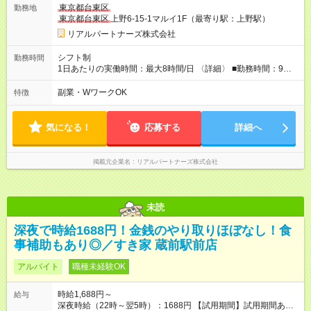
東京都台東区
勤務地
東京都台東区
上野6-15-1マルイ1F（最寄り駅：上野駅）
リアルパートナーズ株式会社
シフト制
勤務時間
1日あたりの実働時間：最大8時間/日 〈詳細〉 ■勤務時間：9時
30分～20時30分内のシフト制 (※6時間以上勤務の場合は休憩60
分) ■実働時間：1日あたり3時間30分～8時間まで ■シフト例：
副業・WワークOK
特徴
・9時30分～15時00分 ・17時00分～20時30分 ・16時00分～20
時30分 ・15時00分～20時30分 ■週2日～、可 ■連続休日、可
気になる！
応募する
詳細へ
掲載元企業名
リアルパートナーズ株式会社
未読
深夜で時給1688円！金銭のやり取りほぼなし！食
事補助もあり◎／すき家 蔵前駅前店
アルバイト
職種未経験OK
時給1,688円～
給与
深夜時給（22時～翌5時）：1688円 【試用期間】試用期間あり