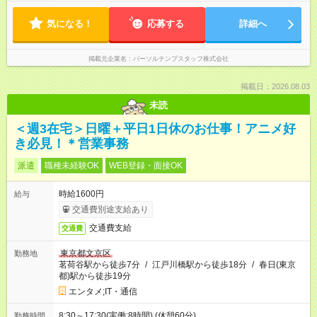
気になる！
応募する
詳細へ
掲載元企業名
パーソルテンプスタッフ株式会社
掲載日：2026.08.03
未読
＜週3在宅＞日曜＋平日1日休のお仕事！アニメ好
き必見！＊営業事務
派遣
職種未経験OK
WEB登録・面接OK
時給1600円
給与
交通費別途支給あり
交通費支給
交通費
東京都文京区
勤務地
茗荷谷駅から徒歩7分
/
江戸川橋駅から徒歩18分
/
春日(東京
都)駅から徒歩19分
エンタメ;IT・通信
8:30～17:30(実働:8時間) (休憩60分)
勤務時間