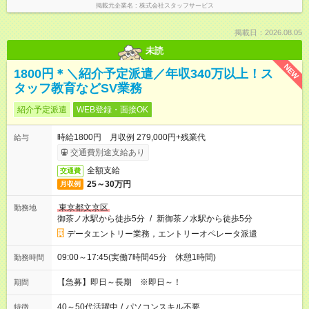
掲載元企業名
株式会社スタッフサービス
掲載日：2026.08.05
未読
NEW
1800円＊＼紹介予定派遣／年収340万以上！ス
タッフ教育などSV業務
紹介予定派遣
WEB登録・面接OK
時給1800円 月収例 279,000円+残業代
給与
交通費別途支給あり
全額支給
交通費
25～30万円
月収例
東京都文京区
勤務地
御茶ノ水駅から徒歩5分
/
新御茶ノ水駅から徒歩5分
データエントリー業務，エントリーオペレータ派遣
09:00～17:45(実働7時間45分 休憩1時間)
勤務時間
【急募】即日～長期 ※即日～！
期間
40～50代活躍中
/
パソコンスキル不要
特徴