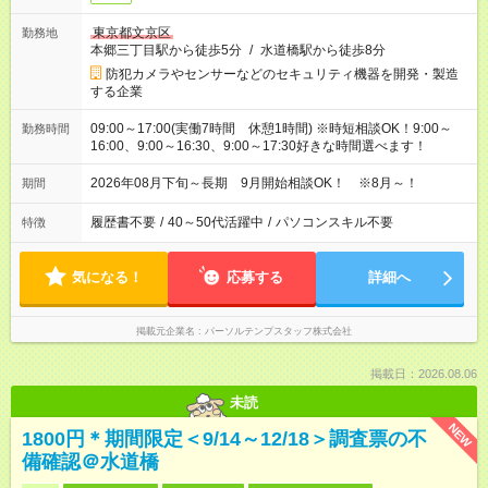
東京都文京区
勤務地
本郷三丁目駅から徒歩5分
/
水道橋駅から徒歩8分
防犯カメラやセンサーなどのセキュリティ機器を開発・製造
する企業
09:00～17:00(実働7時間 休憩1時間) ※時短相談OK！9:00～
勤務時間
16:00、9:00～16:30、9:00～17:30好きな時間選べます！
2026年08月下旬～長期 9月開始相談OK！ ※8月～！
期間
履歴書不要
/
40～50代活躍中
/
パソコンスキル不要
特徴
気になる！
応募する
詳細へ
掲載元企業名
パーソルテンプスタッフ株式会社
掲載日：2026.08.06
未読
NEW
1800円＊期間限定＜9/14～12/18＞調査票の不
備確認＠水道橋