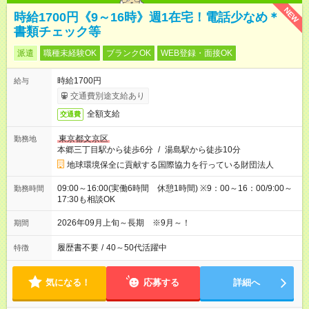
NEW
時給1700円《9～16時》週1在宅！電話少なめ＊
書類チェック等
派遣
職種未経験OK
ブランクOK
WEB登録・面接OK
時給1700円
給与
交通費別途支給あり
全額支給
交通費
東京都文京区
勤務地
本郷三丁目駅から徒歩6分
/
湯島駅から徒歩10分
地球環境保全に貢献する国際協力を行っている財団法人
09:00～16:00(実働6時間 休憩1時間) ※9：00～16：00/9:00～
勤務時間
17:30も相談OK
2026年09月上旬～長期 ※9月～！
期間
履歴書不要
/
40～50代活躍中
特徴
気になる！
応募する
詳細へ