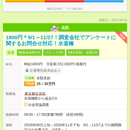
掲載元企業名
アデコ株式会社
掲載日：2026.08.06
未読
NEW
1800円＊9/1～11/27！調査会社でアンケートに
関するお問合せ対応！水道橋
派遣
職種未経験OK
ブランクOK
WEB登録・面接OK
時給1800円 月収例 252,000円+残業代
給与
交通費別途支給あり
全額支給
交通費
25～30万円
月収例
東京都文京区
勤務地
水道橋駅から徒歩2分
社会世論調査
09:00～17:00(実働7時間 休憩1時間)
勤務時間
2026年09月上旬～2026年11月下旬 9/1～11/27までの期間限
期間
定のお仕事です ※9月～！