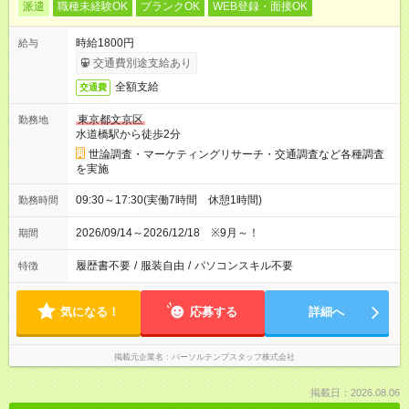
派遣
職種未経験OK
ブランクOK
WEB登録・面接OK
時給1800円
給与
交通費別途支給あり
全額支給
交通費
東京都文京区
勤務地
水道橋駅から徒歩2分
世論調査・マーケティングリサーチ・交通調査など各種調査
を実施
09:30～17:30(実働7時間 休憩1時間)
勤務時間
2026/09/14～2026/12/18 ※9月～！
期間
履歴書不要
/
服装自由
/
パソコンスキル不要
特徴
気になる！
応募する
詳細へ
掲載元企業名
パーソルテンプスタッフ株式会社
掲載日：2026.08.06