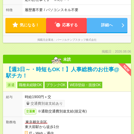
履歴書不要
/
パソコンスキル不要
特徴
気になる！
応募する
詳細へ
掲載元企業名
パーソルテンプスタッフ株式会社
掲載日：2026.08.06
未読
NEW
【週3日～・時短もOK！】人事総務のお仕事@
駅チカ！
派遣
職種未経験OK
ブランクOK
WEB登録・面接OK
時給1900円＋交
給与
交通費別途支給あり
※通勤交通費別途支給(規定有)
交通費
東京都文京区
勤務地
東大前駅から徒歩1分
IT・Web・通信