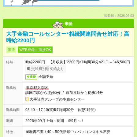
掲載日：2026.08.03
未読
大手金融コールセンター*相続関連問合せ対応！高
時給2200円
派遣
WEB登録・面接OK
時給2200円 【月収例】2200円×7時間30分×21日＝346,500円
給与
交通費別途支給あり
全額支給
交通費
東京都文京区
勤務地
護国寺駅から徒歩5分
/
茗荷谷駅から徒歩14分
大手証券グループの事務センター
08:40～17:10(実働7時間30分 休憩1時間)
勤務時間
2026年09月上旬～長期 ※9月～！
期間
履歴書不要
/
40～50代活躍中
/
パソコンスキル不要
特徴