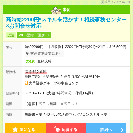
掲載日：2026.07.29
未読
高時給2200円*スキルを活かす！相続事務センター
×お問合せ対応
派遣
WEB登録・面接OK
時給2200円 【月収例】2200円×7時間30分×21日＝346,500円
給与
交通費別途支給あり
全額支給
交通費
東京都文京区
勤務地
護国寺駅から徒歩5分
/
茗荷谷駅から徒歩14分
大手証券グループの事務センター
08:40～17:10(実働7時間30分 休憩1時間)
勤務時間
【急募】即日～長期 ※即日～！
期間
履歴書不要
/
40～50代活躍中
/
パソコンスキル不要
特徴
気になる！
応募する
詳細へ