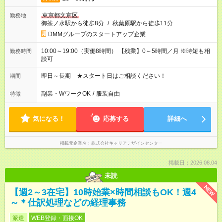
東京都文京区
勤務地
御茶ノ水駅から徒歩8分
/
秋葉原駅から徒歩11分
DMMグループのスタートアップ企業
10:00～19:00（実働8時間） 【残業】0～5時間／月 ※時短も相
勤務時間
談可
即日～長期 ★スタート日はご相談ください！
期間
副業・WワークOK
/
服装自由
特徴
気になる！
応募する
詳細へ
掲載元企業名
株式会社キャリアデザインセンター
掲載日：2026.08.04
未読
NEW
【週2～3在宅】10時始業×時間相談もOK！週4
～＊仕訳処理などの経理事務
派遣
WEB登録・面接OK