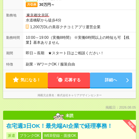
30万円～
月収例
東京都文京区
勤務地
水道橋駅から徒歩4分
1,200万DLの美容クチコミアプリ運営企業
10:00～19:00（実働8時間） ※実働6時間以上の時短も可 【残
勤務時間
業】基本ありません
即日～長期 ★スタート日はご相談ください！
期間
副業・WワークOK
/
服装自由
特徴
気になる！
応募する
詳細へ
掲載元企業名
株式会社キャリアデザインセンター
掲載日：2026.08.05
未読
NEW
在宅週3日OK！最先端AI企業で経理事務！
派遣
ブランクOK
WEB登録・面接OK