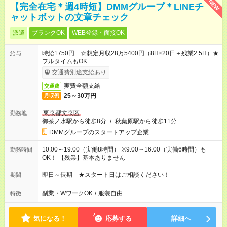
NEW
【完全在宅＊週4時短】DMMグループ＊LINEチ
ャットボットの文章チェック
派遣
ブランクOK
WEB登録・面接OK
時給1750円 ☆想定月収28万5400円（8H×20日＋残業2.5H）★
給与
フルタイムもOK
交通費別途支給あり
実費全額支給
交通費
25～30万円
月収例
東京都文京区
勤務地
御茶ノ水駅から徒歩8分
/
秋葉原駅から徒歩11分
DMMグループのスタートアップ企業
10:00～19:00（実働8時間） ※9:00～16:00（実働6時間）も
勤務時間
OK！ 【残業】基本ありません
即日～長期 ★スタート日はご相談ください！
期間
副業・WワークOK
/
服装自由
特徴
気になる！
応募する
詳細へ