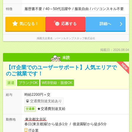
履歴書不要
/
40～50代活躍中
/
服装自由
/
パソコンスキル不要
特徴
気になる！
応募する
詳細へ
掲載元企業名
パーソルテンプスタッフ株式会社
掲載日：2026.08.04
未読
NEW
【IT企業でのユーザーサポート】人気エリアで
のご就業です！
派遣
ブランクOK
WEB登録・面接OK
時給2200円＋交
給与
交通費別途支給あり
★交通費別途支給
交通費
東京都文京区
勤務地
春日(東京都)駅から徒歩1分
/
後楽園駅から徒歩5分
IT企業