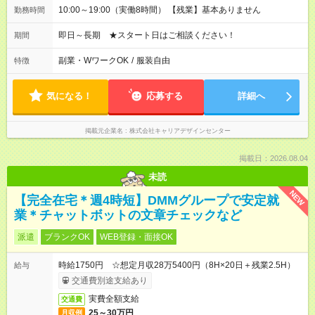
10:00～19:00（実働8時間） 【残業】基本ありません
勤務時間
即日～長期 ★スタート日はご相談ください！
期間
副業・WワークOK
/
服装自由
特徴
気になる！
応募する
詳細へ
掲載元企業名
株式会社キャリアデザインセンター
掲載日：2026.08.04
未読
NEW
【完全在宅＊週4時短】DMMグループで安定就
業＊チャットボットの文章チェックなど
派遣
ブランクOK
WEB登録・面接OK
時給1750円 ☆想定月収28万5400円（8H×20日＋残業2.5H）
給与
交通費別途支給あり
実費全額支給
交通費
25～30万円
月収例