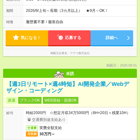
2026/9/上旬～長期（3カ月以上） ★9月～OK！
期間
履歴書不要
/
服装自由
特徴
気になる！
応募する
詳細へ
掲載元企業名
アデコ株式会社
掲載日：2026.08.01
未読
【週3日リモート×週4時短】AI開発企業／Webデ
ザイン・コーディング
派遣
ブランクOK
WEB登録・面接OK
時給2000円 ☆想定月収34万5000円（8H×20日＋残業10H）
給与
交通費別途支給あり
実費全額支給
交通費
30万円～
月収例