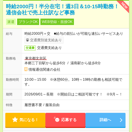
NEW
時給2000円！半分在宅！週3日＆10-15時勤務！
通信会社で売上仕訳など事務
派遣
ブランクOK
WEB登録・面接OK
時給2000円＋交 ■給与の前払いが可能な速払いサービスあり
給与
交通費別途支給あり
交通費支給あり
交通費
東京都文京区
勤務地
本郷三丁目駅から徒歩6分
/
湯島駅から徒歩8分
情報通信関連の会社
10:00～15:00 ※休憩60分。10時～19時の勤務も相談可能で
勤務時間
す。
2026/09/01～長期 ※開始日はご相談可能です！ ※9月～！
期間
履歴書不要
/
服装自由
特徴
気になる！
応募する
詳細へ