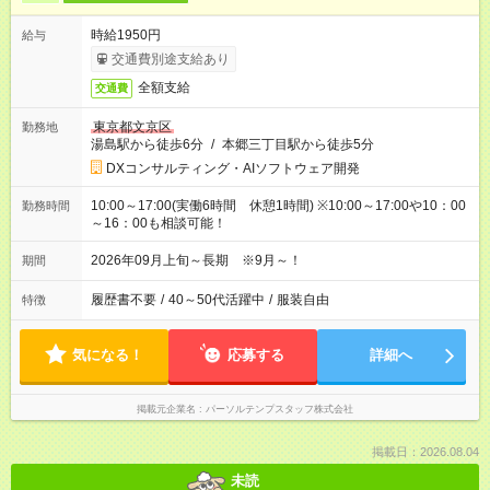
時給1950円
給与
交通費別途支給あり
全額支給
交通費
東京都文京区
勤務地
湯島駅から徒歩6分
/
本郷三丁目駅から徒歩5分
DXコンサルティング・AIソフトウェア開発
10:00～17:00(実働6時間 休憩1時間) ※10:00～17:00や10：00
勤務時間
～16：00も相談可能！
2026年09月上旬～長期 ※9月～！
期間
履歴書不要
/
40～50代活躍中
/
服装自由
特徴
気になる！
応募する
詳細へ
掲載元企業名
パーソルテンプスタッフ株式会社
掲載日：2026.08.04
未読