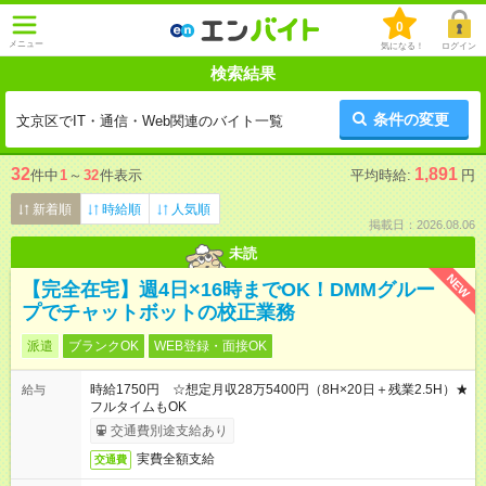
0
メニュー
気になる！
ログイン
検索結果
条件の変更
文京区でIT・通信・Web関連のバイト一覧
32
1,891
件中
1
～
32
件表示
平均時給:
円
新着順
時給順
人気順
掲載日：2026.08.06
未読
NEW
【完全在宅】週4日×16時までOK！DMMグルー
プでチャットボットの校正業務
派遣
ブランクOK
WEB登録・面接OK
時給1750円 ☆想定月収28万5400円（8H×20日＋残業2.5H）★
給与
フルタイムもOK
交通費別途支給あり
実費全額支給
交通費