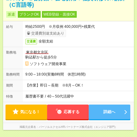
（C言語等)
派遣
ブランクOK
WEB登録・面接OK
時給2500円 ※月収例 400,000円+残業代
給与
交通費別途支給あり
全額支給
交通費
東京都文京区
勤務地
駒込駅から徒歩5分
ソフトウェア開発事業
9:00～18:00(実働8時間 休憩1時間)
勤務時間
【作業】即日～長期 ※8月～OK！
期間
履歴書不要
/
40～50代活躍中
特徴
気になる！
応募する
詳細へ
掲載元企業名
パーソルエクセルHRパートナーズ株式会社（エンジニア部門）