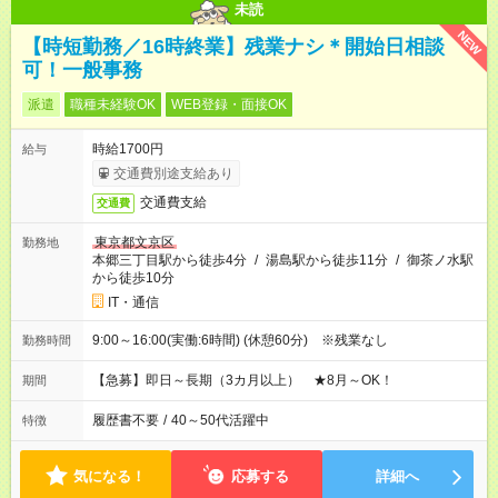
未読
NEW
【時短勤務／16時終業】残業ナシ＊開始日相談
可！一般事務
派遣
職種未経験OK
WEB登録・面接OK
時給1700円
給与
交通費別途支給あり
交通費支給
交通費
東京都文京区
勤務地
本郷三丁目駅から徒歩4分
/
湯島駅から徒歩11分
/
御茶ノ水駅
から徒歩10分
IT・通信
9:00～16:00(実働:6時間) (休憩60分) ※残業なし
勤務時間
【急募】即日～長期（3カ月以上） ★8月～OK！
期間
履歴書不要
/
40～50代活躍中
特徴
気になる！
応募する
詳細へ