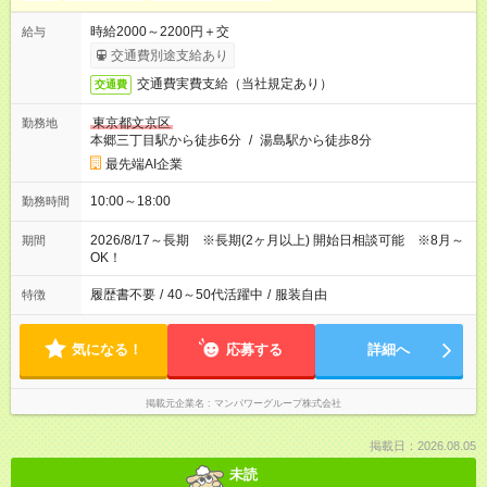
時給2000～2200円＋交
給与
交通費別途支給あり
交通費実費支給（当社規定あり）
交通費
東京都文京区
勤務地
本郷三丁目駅から徒歩6分
/
湯島駅から徒歩8分
最先端AI企業
10:00～18:00
勤務時間
2026/8/17～長期 ※長期(2ヶ月以上) 開始日相談可能 ※8月～
期間
OK！
履歴書不要
/
40～50代活躍中
/
服装自由
特徴
気になる！
応募する
詳細へ
掲載元企業名
マンパワーグループ株式会社
掲載日：2026.08.05
未読