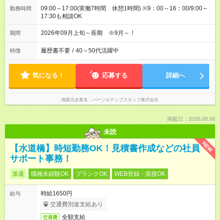
09:00～17:00(実働7時間 休憩1時間) ※9：00～16：00/9:00～
勤務時間
17:30も相談OK
2026年09月上旬～長期 ※9月～！
期間
履歴書不要
/
40～50代活躍中
特徴
気になる！
応募する
詳細へ
掲載元企業名
パーソルテンプスタッフ株式会社
掲載日：2026.08.06
未読
NEW
【水道橋】時短勤務OK！見積書作成などの社員
サポート事務！
派遣
職種未経験OK
ブランクOK
WEB登録・面接OK
時給1650円
給与
交通費別途支給あり
全額支給
交通費