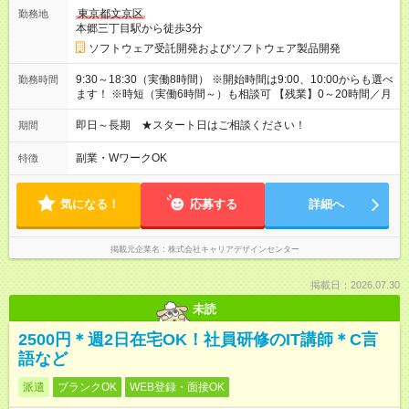
東京都文京区
勤務地
本郷三丁目駅から徒歩3分
ソフトウェア受託開発およびソフトウェア製品開発
9:30～18:30（実働8時間） ※開始時間は9:00、10:00からも選べ
勤務時間
ます！ ※時短（実働6時間～）も相談可 【残業】0～20時間／月
即日～長期 ★スタート日はご相談ください！
期間
副業・WワークOK
特徴
気になる！
応募する
詳細へ
掲載元企業名
株式会社キャリアデザインセンター
掲載日：2026.07.30
未読
2500円＊週2日在宅OK！社員研修のIT講師＊C言
語など
派遣
ブランクOK
WEB登録・面接OK