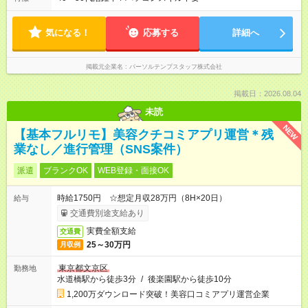
気になる！
応募する
詳細へ
掲載元企業名
パーソルテンプスタッフ株式会社
掲載日：2026.08.04
未読
NEW
【基本フルリモ】美容クチコミアプリ運営＊残
業なし／進行管理（SNS案件）
派遣
ブランクOK
WEB登録・面接OK
時給1750円 ☆想定月収28万円（8H×20日）
給与
交通費別途支給あり
実費全額支給
交通費
25～30万円
月収例
東京都文京区
勤務地
水道橋駅から徒歩3分
/
後楽園駅から徒歩10分
1,200万ダウンロード突破！美容口コミアプリ運営企業