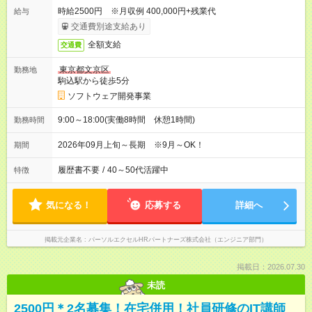
時給2500円 ※月収例 400,000円+残業代
給与
交通費別途支給あり
全額支給
交通費
東京都文京区
勤務地
駒込駅から徒歩5分
ソフトウェア開発事業
9:00～18:00(実働8時間 休憩1時間)
勤務時間
2026年09月上旬～長期 ※9月～OK！
期間
履歴書不要
/
40～50代活躍中
特徴
気になる！
応募する
詳細へ
掲載元企業名
パーソルエクセルHRパートナーズ株式会社（エンジニア部門）
掲載日：2026.07.30
未読
2500円＊2名募集！在宅併用！社員研修のIT講師