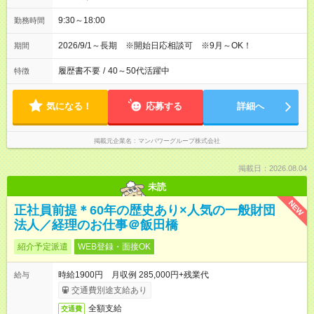
9:30～18:00
勤務時間
2026/9/1～長期 ※開始日応相談可 ※9月～OK！
期間
履歴書不要
/
40～50代活躍中
特徴
気になる！
応募する
詳細へ
掲載元企業名
マンパワーグループ株式会社
掲載日：2026.08.04
未読
NEW
正社員前提＊60年の歴史あり×人気の一般財団
法人／経理のお仕事＠飯田橋
紹介予定派遣
WEB登録・面接OK
時給1900円 月収例 285,000円+残業代
給与
交通費別途支給あり
全額支給
交通費