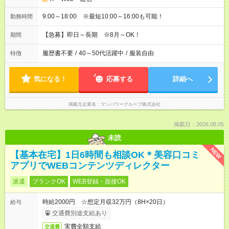
9:00～18:00 ※最短10:00～16:00も可能！
勤務時間
【急募】即日～長期 ※8月～OK！
期間
履歴書不要
/
40～50代活躍中
/
服装自由
特徴
気になる！
応募する
詳細へ
掲載元企業名
マンパワーグループ株式会社
掲載日：2026.08.05
未読
NEW
【基本在宅】1日6時間も相談OK＊美容口コミ
アプリでWEBコンテンツディレクター
派遣
ブランクOK
WEB登録・面接OK
時給2000円 ☆想定月収32万円（8H×20日）
給与
交通費別途支給あり
実費全額支給
交通費