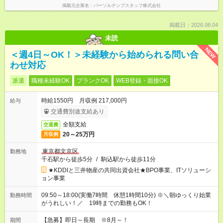
掲載元企業名
パーソルテンプスタッフ株式会社
掲載日：2026.08.04
未読
NEW
＜週4日～OK！＞未経験から始められる問い合
わせ対応
派遣
職種未経験OK
ブランクOK
WEB登録・面接OK
時給1550円 月収例 217,000円
給与
交通費別途支給あり
全額支給
交通費
20～25万円
月収例
東京都文京区
勤務地
千石駅から徒歩5分
/
駒込駅から徒歩11分
★KDDIと三井物産の共同出資会社★BPO事業、ITソリューシ
ョン事業
09:50～18:00(実働7時間 休憩1時間10分) ※＼朝ゆっくり始業
勤務時間
がうれしい！／ 19時までの勤務もOK！
【急募】即日～長期 ※8月～！
期間