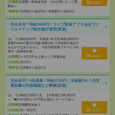
[交通費]
交通費一部別途支給 ※お仕事によって変
気になる！
動あり
[勤務地]
渋谷駅から徒歩5分
/
神泉駅から徒歩5分
完全在宅＊時給2600円！ライブ配信アプリ会社でク
リエイティブ制作進行管理[派遣]
[給 与]
時給2600円 月収例 41万円 時給2600円×
実働7h30m×週5日×4週+残業10h ※月収例を保証す
るものではありません。※給与即受取りサービス利
用可（利用条件有）
気になる！
[交通費]
1ヶ月3万円を上限として実費支給
[月収例]
30万円～
[勤務地]
渋谷駅から徒歩1分
完全在宅＊4名募集！時給1750円！未経験OK！内定
通知書の内容確認など事務[派遣]
[給 与]
時給1750円＋交 【月収例】290,937円
～ ■給与の前払いが可能な速払いサービスあり
[交通費]
交通費支給あり
[月収例]
25～30万円
気になる！