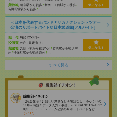
[勤務地]
新宿駅から徒歩
/
新宿三丁目駅から徒歩
/
気になる！
高田馬場駅から徒歩
/
…
＜日本を代表するバンド＊サカナクション＞ツアー
公演のサポートバイト＠日本武道館[アルバイト]
[給 与]
時給1250円～
[交通費]
支給（規定有り）
気になる！
[勤務地]
九段下駅から徒歩5分
/
竹橋駅から徒歩10
分
/
神保町駅から徒歩15分
/
…
すべて見る
編集部イチオシ
【完全在宅！】難しい業務なし＆電話なし！ゆっくりの
11時～時短＊データ入力・事務、＜SEKAI NO OWARI＊
8月15日・16日＞ドーム公演のサポートバイトなど
(8/7UP!)