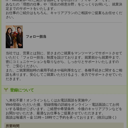
IT・Web業界へのご紹介を強みとする専任のコーディネーターです。
あなたの「理想の仕事」や「現在の得意分野」をじっくりお伺いし、就業決
定までのサポートをいたします。
お仕事のご紹介はもちろん、キャリアプランのご相談やご提案もお任せくだ
さい。
フォロー担当
当社では、営業とは別に、皆さまのご就業をマンツーマンでサポートさせて
いただく「フォロー担当」制度を設けております。就業前から就業中まで、
密にコミュニケーションを取りながら、しっかりとサポートいたしますの
で、ご安心ください。
また、ご就業開始時の雇用手続きや福利厚生など、各種手続きに関するご相
談も承ります。安心してご就業いただけるよう、全力でサポートさせていた
だきます。
登録について
＼来社不要！オンラインもしくはお電話面談を実施中／
Web登録いただいた後、登録情報の詳細をオンライン・電話面談にてお伺
いする場合がございます。ご経歴や希望条件、今後のキャリアプランなどを
お聞かせいただき、最適なお仕事をご提案させていただきます。
面談は毎週月～金 11時～18時でご予約を承っております。(祝日は除く)
所要時間