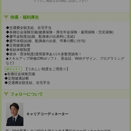
リアのご相談もお気軽にお話し下さい
待遇・福利厚生
◆交通費全額支給、在宅手当
◆各種社会保険完備(健康保険・厚生年金保険・雇用保険・労災保険)
◆慶弔金制度(結婚、配偶者の出産時に支給)
◆慶弔休暇(結婚、配偶者の出産、弔事の際に付与)
◆定期健康診断
◆有給休暇制度
◆産休・育休制度(適用基準あり)※多数実績有！
◆スキルアップ研修(Officeソフト、英会話、Webデザイン、プログラミング
など)
【うれしい制度をご用意☆】
ポイント！
◆各種社会保険完備
◆定期健康診断
◆交通費全額支給、在宅手当
フォローについて
キャリアコーディネーター