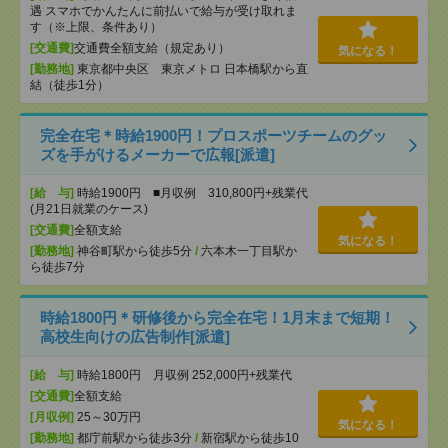
遇 スマホでかんたんに前払いで給与が受け取れま
す（※上限、条件あり）
[交通費]
交通費全額支給（規定あり）
気になる！
[勤務地]
東京都中央区 東京メトロ 日本橋駅から直
結（徒歩1分）
完全在宅＊時給1900円！プロスポーツチームのグッ
ズを手がけるメーカーで広報[派遣]
[給 与]
時給1900円 ■月収例 310,800円+残業代
(月21日就業のケース)
[交通費]
全額支給
気になる！
[勤務地]
神谷町駅から徒歩5分
/
六本木一丁目駅か
ら徒歩7分
時給1800円＊研修後から完全在宅！1月末まで短期！
高校生向けの広告制作[派遣]
[給 与]
時給1800円 月収例 252,000円+残業代
[交通費]
全額支給
[月収例]
25～30万円
気になる！
[勤務地]
都庁前駅から徒歩3分
/
新宿駅から徒歩10