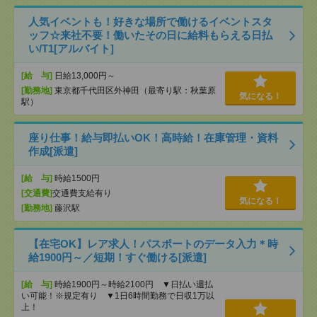
人気イベントも！好きな場所で働けるイベントスタ
ッフ☆来社不要！働いたその日に給料もらえる日払
い/T1[アルバイト]
[給 与]
日給13,000円～
[勤務地]
東京都千代田区外神田（最寄り駅：秋葉原
気になる！
駅）
座り仕事！給与即払いOK！高時給！在庫管理・資料
作成[派遣]
[給 与]
時給1500円
[交通費]
交通費支給有り
気になる！
[勤務地]
藤沢駅
【在宅OK】レア求人！パスポートのデータ入力＊時
給1900円～／短期！すぐ働ける[派遣]
[給 与]
時給1900円～時給2100円 ▼日払い週払
い可能！※規定有り ▼1日6時間勤務で日収1万以
上！