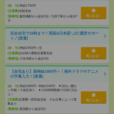
[給 与]
時給1750円
[交通費]
全額支給
気になる！
[勤務地]
飯田橋駅から徒歩3分
/
九段下駅から徒歩7
分
完全在宅で16時まで！英語&日本語＼EC運営サポー
ト／[派遣]
[給 与]
時給2450円＋交
[交通費]
出社時の通勤交通費支給
気になる！
[勤務地]
六本木駅から徒歩3分
【在宅あり】高時給1900円～！海外ドラマやアニメ
の字幕入力！[派遣]
[給 与]
時給1900円～時給2100円 ▼日払い週払
い可能！※規定有り ▼1日6時間勤務で日収1万以
上！
[交通費]
交通費一部別途支給 ※お仕事によって変
気になる！
動あり
[勤務地]
新宿駅から徒歩5分