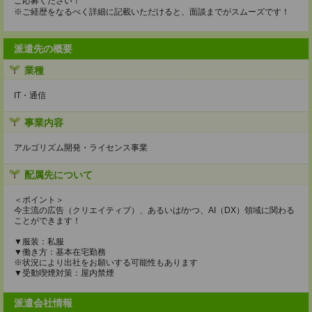
ご応募ください！
※ご経歴をなるべく詳細に記載いただけると、面談までがスムーズです！
派遣先の概要
業種
IT・通信
事業内容
アルゴリズム開発・ライセンス事業
配属先について
＜ポイント＞
今主流の広告（クリエイティブ）、あるいは/かつ、AI（DX）領域に関わる
ことができます！
▼服装：私服
▼働き方：基本在宅勤務
※状況により出社をお願いする可能性もあります
▼受動喫煙対策：屋内禁煙
派遣会社情報