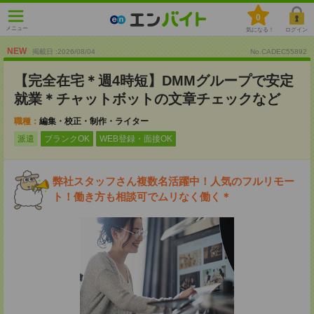
0
メニュー
気になる！
ログイン
NEW
掲載日 :2026
/
08
/
04
No.CADEC55892
【完全在宅＊週4時短】DMMグループで安定
就業＊チャットボットの文章チェックなど
職種：
編集・校正・制作・ライター
派遣
ブランクOK
WEB登録・面接OK
弊社スタッフさん複数名活躍中！人気のフルリモー
ト！働き方も相談可でムリなく働く＊