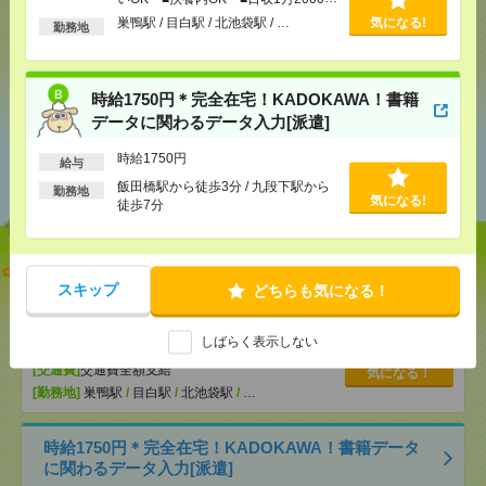
以上
巣鴨駅 / 目白駅 / 北池袋駅 / …
気になる!
勤務地
シェア
ツイート
ブックマーク
時給1750円＊完全在宅！KADOKAWA！書籍
データに関わるデータ入力[派遣]
あなたの閲覧履歴からの
時給1750円
給与
おすすめ
飯田橋駅から徒歩3分 / 九段下駅から
勤務地
気になる!
徒歩7分
【オープニング募集】おばあちゃんのお散歩付き添
いも仕事の1つ[派遣]
スキップ
どちらも気になる！
[給 与]
無資格未経験：時給1500円～ ■週払い
しばらく表示しない
OK ■扶養内OK ■日収1万2000円以上
[交通費]
交通費全額支給
気になる！
[勤務地]
巣鴨駅
/
目白駅
/
北池袋駅
/
…
時給1750円＊完全在宅！KADOKAWA！書籍データ
に関わるデータ入力[派遣]