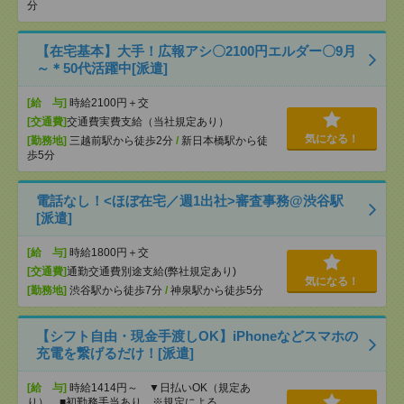
分
【在宅基本】大手！広報アシ〇2100円エルダー〇9月
～＊50代活躍中[派遣]
[給 与]
時給2100円＋交
[交通費]
交通費実費支給（当社規定あり）
気になる！
[勤務地]
三越前駅から徒歩2分
/
新日本橋駅から徒
歩5分
電話なし！<ほぼ在宅／週1出社>審査事務@渋谷駅
[派遣]
[給 与]
時給1800円＋交
[交通費]
通勤交通費別途支給(弊社規定あり)
気になる！
[勤務地]
渋谷駅から徒歩7分
/
神泉駅から徒歩5分
【シフト自由・現金手渡しOK】iPhoneなどスマホの
充電を繋げるだけ！[派遣]
[給 与]
時給1414円～ ▼日払いOK（規定あ
り） ■初勤務手当あり ※規定による