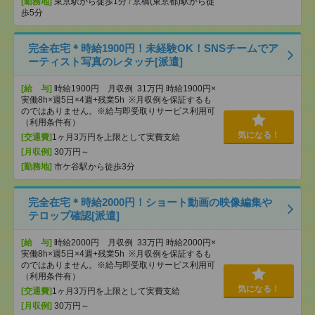
[勤務地]
東京駅から徒歩1分
/
京橋(東京都)駅から徒
歩5分
完全在宅＊時給1900円！未経験OK！SNSチームでア
ーティスト写真のレタッチ[派遣]
[給 与]
時給1900円 月収例 31万円 時給1900円×
実働8h×週5日×4週+残業5h ※月収例を保証するも
のではありません。※給与即受取りサービス利用可
（利用条件有）
気になる！
[交通費]
1ヶ月3万円を上限として実費支給
[月収例]
30万円～
[勤務地]
市ケ谷駅から徒歩3分
完全在宅＊時給2000円！ショート動画の映像編集や
テロップ確認[派遣]
[給 与]
時給2000円 月収例 33万円 時給2000円×
実働8h×週5日×4週+残業5h ※月収例を保証するも
のではありません。※給与即受取りサービス利用可
（利用条件有）
気になる！
[交通費]
1ヶ月3万円を上限として実費支給
[月収例]
30万円～