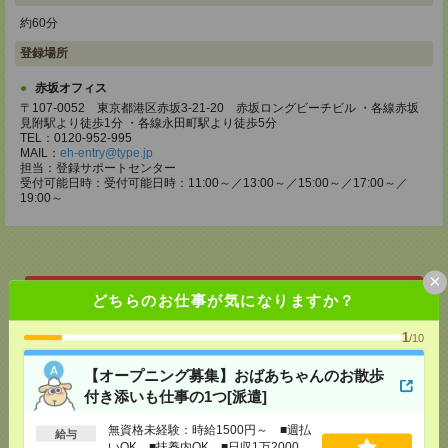
約60分
登録場所
赤坂オフィス
〒107-0052 東京都港区赤坂3-21-20 赤坂ロングビーチビル ・各線赤坂
見附駅より徒歩1分 ・各線永田町駅より徒歩5分
TEL：0120-952-995
MAIL：
eh-entry@type.jp
担当：登録サポートセンター
受付可能日時：受付可能日時：11:00～／13:00～／15:00～／17:00～／
19:00～
×
どちらのお仕事が気になりますか？
応募ページへ
1
/10
【オープニング募集】おばあちゃんのお散歩
気になる！
付き添いも仕事の1つ[派遣]
無資格未経験：時給1500円～ ■週払
給与
メール
LINE
で送る
で送る
いOK ■扶養内OK ■日収1万2000円