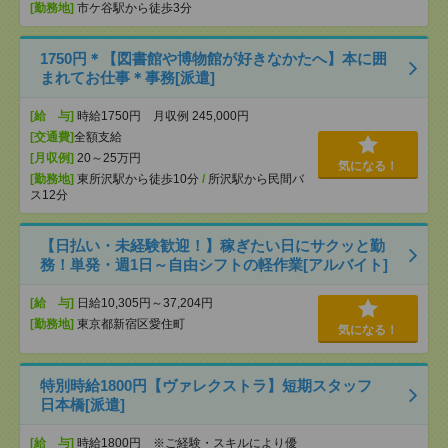
[勤務地]
市ケ谷駅から徒歩3分
1750円＊【図書館や博物館が好きなかたへ】本に囲
まれてお仕事＊事務[派遣]
[給 与]
時給1750円 月収例 245,000円
[交通費]
全額支給
[月収例]
20～25万円
気になる！
[勤務地]
東所沢駅から徒歩10分
/
所沢駅から民間バ
ス12分
【日払い・未経験歓迎！】稼ぎたい日にサクッと勤
務！単発・週1日～自由シフトの軽作業[アルバイト]
[給 与]
日給10,305円～37,204円
[勤務地]
東京都新宿区愛住町
気になる！
特別時給1800円【ヴァレクストラ】短期スタッフ
日本橋[派遣]
[給 与]
時給1800円 ※ご経験・スキルにより優