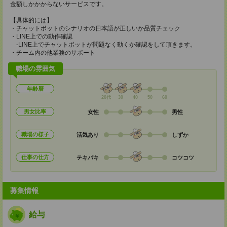
金額しかかからないサービスです。
【具体的には】
・チャットボットのシナリオの日本語が正しいか品質チェック
・LINE上での動作確認
‐LINE上でチャットボットが問題なく動くか確認をして頂きます。
・チーム内の他業務のサポート
職場の雰囲気
年齢層
20代
30
40
50
60
男女比率
女性
男性
職場の様子
活気あり
しずか
仕事の仕方
テキパキ
コツコツ
募集情報
給与