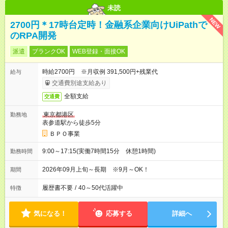
未読
NEW
2700円＊17時台定時！金融系企業向けUiPathで
のRPA開発
派遣
ブランクOK
WEB登録・面接OK
時給2700円 ※月収例 391,500円+残業代
給与
交通費別途支給あり
全額支給
交通費
東京都港区
勤務地
表参道駅から徒歩5分
ＢＰＯ事業
9:00～17:15(実働7時間15分 休憩1時間)
勤務時間
2026年09月上旬～長期 ※9月～OK！
期間
履歴書不要
/
40～50代活躍中
特徴
気になる！
応募する
詳細へ