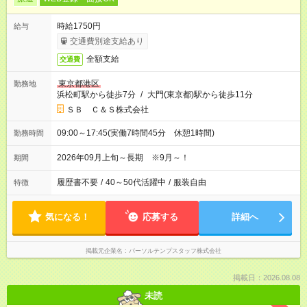
時給1750円
給与
交通費別途支給あり
全額支給
交通費
東京都港区
勤務地
浜松町駅から徒歩7分
/
大門(東京都)駅から徒歩11分
ＳＢ Ｃ＆Ｓ株式会社
09:00～17:45(実働7時間45分 休憩1時間)
勤務時間
2026年09月上旬～長期 ※9月～！
期間
履歴書不要
/
40～50代活躍中
/
服装自由
特徴
気になる！
応募する
詳細へ
掲載元企業名
パーソルテンプスタッフ株式会社
掲載日：2026.08.08
未読