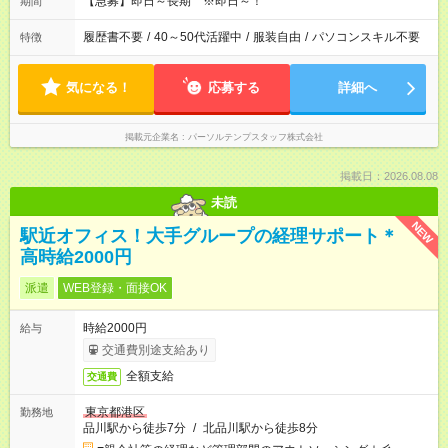
【急募】即日～長期 ※即日～！
期間
履歴書不要
/
40～50代活躍中
/
服装自由
/
パソコンスキル不要
特徴
気になる！
応募する
詳細へ
掲載元企業名
パーソルテンプスタッフ株式会社
掲載日：2026.08.08
未読
NEW
駅近オフィス！大手グループの経理サポート＊
高時給2000円
派遣
WEB登録・面接OK
時給2000円
給与
交通費別途支給あり
全額支給
交通費
東京都港区
勤務地
品川駅から徒歩7分
/
北品川駅から徒歩8分