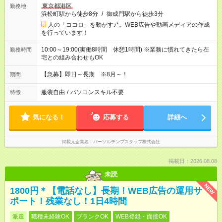
東京都港区
勤務地
浜松町駅から徒歩8分
/
御成門駅から徒歩3分
人の「ココロ」を動かす♪*。WEB広告や動画メディアの作成
を行っています！
10:00～19:00(実働8時間 休憩1時間) ※業務に慣れてきたら在
勤務時間
宅との組み合わせもOK
【急募】即日～長期 ※8月～！
期間
服装自由
/
パソコンスキル不要
特徴
気になる！
応募する
詳細へ
掲載元企業名
パーソルテンプスタッフ株式会社
掲載日：2026.08.08
未読
NEW
1800円＊【電話なし】長期！WEB広告の運用サ
ポート！残業なし！1日4時間
派遣
職種未経験OK
ブランクOK
WEB登録・面接OK