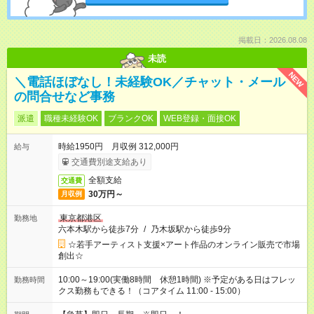
掲載日：2026.08.08
未読
NEW
＼電話ほぼなし！未経験OK／チャット・メール
の問合せなど事務
派遣
職種未経験OK
ブランクOK
WEB登録・面接OK
時給1950円 月収例 312,000円
給与
交通費別途支給あり
全額支給
交通費
30万円～
月収例
東京都港区
勤務地
六本木駅から徒歩7分
/
乃木坂駅から徒歩9分
☆若手アーティスト支援×アート作品のオンライン販売で市場
創出☆
10:00～19:00(実働8時間 休憩1時間) ※予定がある日はフレッ
勤務時間
クス勤務もできる！（コアタイム 11:00 - 15:00）