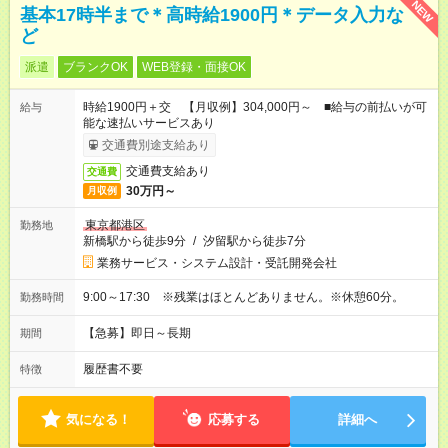
NEW
基本17時半まで＊高時給1900円＊データ入力な
ど
派遣
ブランクOK
WEB登録・面接OK
時給1900円＋交 【月収例】304,000円～ ■給与の前払いが可
給与
能な速払いサービスあり
交通費別途支給あり
交通費支給あり
交通費
30万円～
月収例
東京都港区
勤務地
新橋駅から徒歩9分
/
汐留駅から徒歩7分
業務サービス・システム設計・受託開発会社
9:00～17:30 ※残業はほとんどありません。※休憩60分。
勤務時間
【急募】即日～長期
期間
履歴書不要
特徴
気になる！
応募する
詳細へ