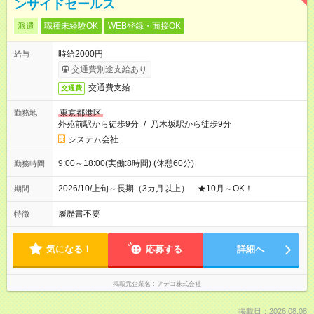
ンサイドセールス
派遣
職種未経験OK
WEB登録・面接OK
時給2000円
給与
交通費別途支給あり
交通費支給
交通費
東京都港区
勤務地
外苑前駅から徒歩9分
/
乃木坂駅から徒歩9分
システム会社
9:00～18:00(実働:8時間) (休憩60分)
勤務時間
2026/10/上旬～長期（3カ月以上） ★10月～OK！
期間
履歴書不要
特徴
気になる！
応募する
詳細へ
掲載元企業名
アデコ株式会社
掲載日：2026.08.08