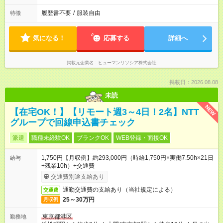
履歴書不要
/
服装自由
特徴
気になる！
応募する
詳細へ
掲載元企業名
ヒューマンリソシア株式会社
掲載日：2026.08.08
未読
NEW
【在宅OK！】【リモート週3～4日！2名】NTT
グループで回線申込書チェック
派遣
職種未経験OK
ブランクOK
WEB登録・面接OK
1,750円【月収例】約293,000円（時給1,750円×実働7.50h×21日
給与
+残業10h）+交通費
交通費別途支給あり
通勤交通費の支給あり（当社規定による）
交通費
25～30万円
月収例
東京都港区
勤務地