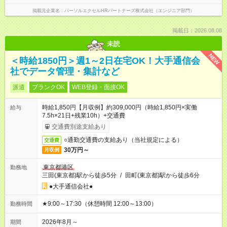
掲載元企業名
パーソルエクセルHRパートナーズ株式会社（エンジニア部門）
掲載日：2026.08.08
未読
NEW
＜時給1850円＞週1～2日在宅OK！大手通信会
社でデータ管理・集計など
派遣
ブランクOK
WEB登録・面接OK
時給1,850円【月収例】約309,000円（時給1,850円×実働
給与
7.5h×21日+残業10h）+交通費
交通費別途支給あり
○通勤交通費の支給あり（当社規定による）
交通費
30万円～
月収例
東京都港区
勤務地
三田(東京都)駅から徒歩5分
/
田町(東京都)駅から徒歩6分
●大手通信会社●
★9:00～17:30（休憩時間 12:00～13:00）
勤務時間
2026年8月～
期間