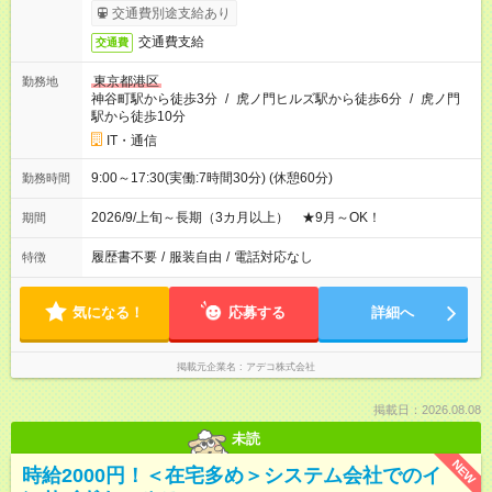
交通費別途支給あり
交通費支給
交通費
東京都港区
勤務地
神谷町駅から徒歩3分
/
虎ノ門ヒルズ駅から徒歩6分
/
虎ノ門
駅から徒歩10分
IT・通信
9:00～17:30(実働:7時間30分) (休憩60分)
勤務時間
2026/9/上旬～長期（3カ月以上） ★9月～OK！
期間
履歴書不要
/
服装自由
/
電話対応なし
特徴
気になる！
応募する
詳細へ
掲載元企業名
アデコ株式会社
掲載日：2026.08.08
未読
NEW
時給2000円！＜在宅多め＞システム会社でのイ