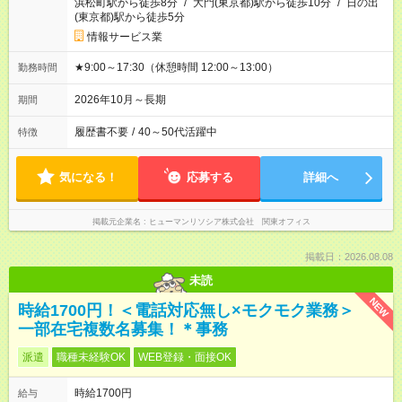
浜松町駅から徒歩8分
/
大門(東京都)駅から徒歩10分
/
日の出
(東京都)駅から徒歩5分
情報サービス業
★9:00～17:30（休憩時間 12:00～13:00）
勤務時間
2026年10月～長期
期間
履歴書不要
/
40～50代活躍中
特徴
気になる！
応募する
詳細へ
掲載元企業名
ヒューマンリソシア株式会社 関東オフィス
掲載日：2026.08.08
未読
NEW
時給1700円！＜電話対応無し×モクモク業務＞
一部在宅複数名募集！＊事務
派遣
職種未経験OK
WEB登録・面接OK
時給1700円
給与