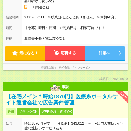
品川駅から徒歩5分
ＩＴ関連会社
9:00～17:30 ※残業はほとんどありません。※休憩60分。
勤務時間
【急募】即日～長期 ※開始日はご相談可能です！
期間
履歴書不要
/
電話対応なし
特徴
気になる！
応募する
詳細へ
掲載元企業名
株式会社スタッフサービス
掲載日：2026.08.08
未読
NEW
【在宅メイン＊時給1870円】医療系ポータルサ
イト運営会社で広告案件管理
派遣
ブランクOK
WEB登録・面接OK
時給1870円＋交 【月収例】343,612円～ ■給与の前払いが可
給与
能な速払いサービスあり