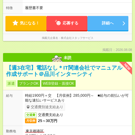
履歴書不要
特徴
気になる！
応募する
詳細へ
掲載元企業名
株式会社スタッフサービス
掲載日：2026.08.08
未読
NEW
【週3在宅】電話なし＊IT関連会社でマニュアル
作成サポート＠品川インターシティ
派遣
ブランクOK
WEB登録・面接OK
時給1900円＋交 【月収例】285,000円～ ■給与の前払いが可
給与
能な速払いサービスあり
交通費別途支給あり
交通費支給あり
交通費
25～30万円
月収例
東京都港区
勤務地