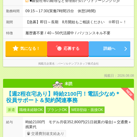
■親会社等の経理など管理部門のアウトソーシング☆彡
09:15～17:30(実働7時間15分 休憩1時間)
勤務時間
【急募】即日～長期 8月開始もご相談ください ※即日～！
期間
履歴書不要
/
40～50代活躍中
/
パソコンスキル不要
特徴
気になる！
応募する
詳細へ
掲載元企業名
パーソルテンプスタッフ株式会社
掲載日：2026.08.08
未読
NEW
【週2程在宅あり】時給2100円！電話少なめ＊
役員サポート＆契約関連事務
派遣
職種未経験OK
ブランクOK
WEB登録・面接OK
時給2100円 モデル月収352,800円(21日就業の場合)＋交通費＋
給与
残業代
交通費別途支給あり