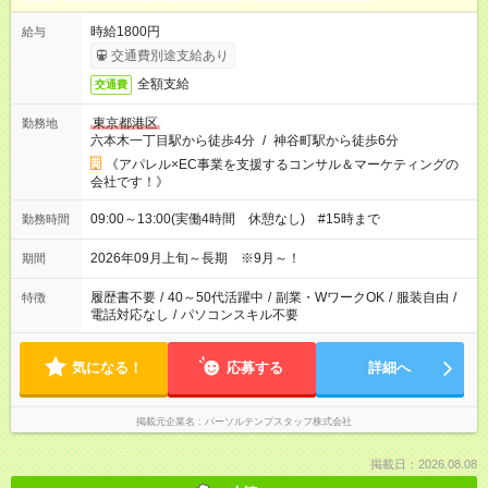
時給1800円
給与
交通費別途支給あり
全額支給
交通費
東京都港区
勤務地
六本木一丁目駅から徒歩4分
/
神谷町駅から徒歩6分
《アパレル×EC事業を支援するコンサル＆マーケティングの
会社です！》
09:00～13:00(実働4時間 休憩なし) #15時まで
勤務時間
2026年09月上旬～長期 ※9月～！
期間
履歴書不要
/
40～50代活躍中
/
副業・WワークOK
/
服装自由
/
特徴
電話対応なし
/
パソコンスキル不要
気になる！
応募する
詳細へ
掲載元企業名
パーソルテンプスタッフ株式会社
掲載日：2026.08.08