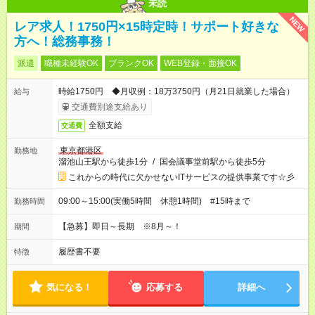
未読
NEW
レア求人！1750円×15時定時！サポート好きな
方へ！総務事務！
派遣
職種未経験OK
ブランクOK
WEB登録・面接OK
時給1750円 ◆月収例：18万3750円（月21日就業した場合）
給与
交通費別途支給あり
全額支給
交通費
東京都港区
勤務地
溜池山王駅から徒歩1分
/
国会議事堂前駅から徒歩5分
これからの時代に欠かせないITサービスの提供事業です☆彡
09:00～15:00(実働5時間 休憩1時間) #15時まで
勤務時間
【急募】即日～長期 ※8月～！
期間
履歴書不要
特徴
気になる！
応募する
詳細へ