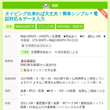
未読
NEW
タイピング出来れば大丈夫！簡単シンプル＊電
話対応＆データ入力
派遣
職種未経験OK
ブランクOK
WEB登録・面接OK
時給1900円～2000円＋交通費 ■昇給あり ■日・週払いOK ■
給与
月収例：279,300円＝時給1900円×7h×21日
交通費別途支給あり
交通費支給あり ※当社規定による
交通費
東京都港区
勤務地
田町(東京都)駅から徒歩5分
駅近オフィス＊大手企業
1日7時間～ 8：00～18：00の間で様々な時間帯をご用意してい
勤務時間
ますので まずはご希望をお聞かせください！ ＜シフト例＞ 8:00
～16:00 9:00～17:00 など！
急募！即日～長期 ■8月～・9月～の就業、短期もご相談くださ
期間
い！
日払いOK
/
履歴書不要
/
副業・WワークOK
/
服装自由
/
シフト
特徴
勤務
/
10名以上の大量募集
/
パソコンスキル不要