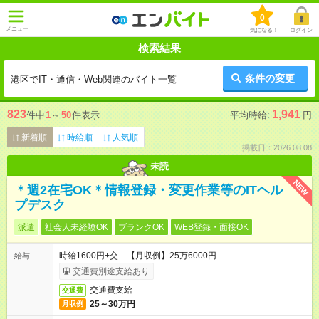
0
メニュー
気になる！
ログイン
検索結果
条件の変更
港区でIT・通信・Web関連のバイト一覧
823
1,941
件中
1
～
50
件表示
平均時給:
円
新着順
時給順
人気順
掲載日：2026.08.08
未読
NEW
＊週2在宅OK＊情報登録・変更作業等のITヘル
プデスク
派遣
社会人未経験OK
ブランクOK
WEB登録・面接OK
時給1600円+交 【月収例】25万6000円
給与
交通費別途支給あり
交通費支給
交通費
25～30万円
月収例