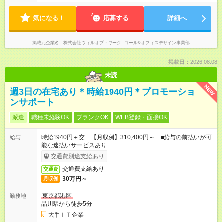
気になる！
応募する
詳細へ
掲載元企業名
株式会社ウィルオブ・ワーク コール&オフィスデザイン事業部
掲載日：2026.08.08
未読
NEW
週3日の在宅あり＊時給1940円＊プロモーショ
ンサポート
派遣
職種未経験OK
ブランクOK
WEB登録・面接OK
時給1940円＋交 【月収例】310,400円～ ■給与の前払いが可
給与
能な速払いサービスあり
交通費別途支給あり
交通費支給あり
交通費
30万円～
月収例
東京都港区
勤務地
品川駅から徒歩5分
大手ＩＴ企業