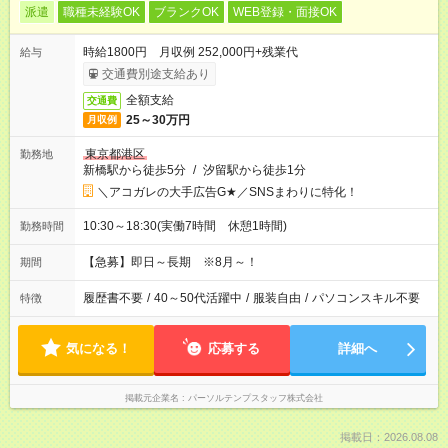
派遣
職種未経験OK
ブランクOK
WEB登録・面接OK
時給1800円 月収例 252,000円+残業代
給与
交通費別途支給あり
全額支給
交通費
25～30万円
月収例
東京都港区
勤務地
新橋駅から徒歩5分
/
汐留駅から徒歩1分
＼アコガレの大手広告G★／SNSまわりに特化！
10:30～18:30(実働7時間 休憩1時間)
勤務時間
【急募】即日～長期 ※8月～！
期間
履歴書不要
/
40～50代活躍中
/
服装自由
/
パソコンスキル不要
特徴
気になる！
応募する
詳細へ
掲載元企業名
パーソルテンプスタッフ株式会社
掲載日：2026.08.08