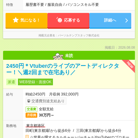
履歴書不要
/
服装自由
/
パソコンスキル不要
特徴
気になる！
応募する
詳細へ
掲載元企業名
パーソルテンプスタッフ株式会社
掲載日：2026.08.08
未読
NEW
2450円＊Vtuberのライブのアートディレクタ
ー！＼週2回まで在宅あり／
派遣
WEB登録・面接OK
時給2450円 月収例 392,000円
給与
交通費別途支給あり
全額支給
交通費
30万円～
月収例
東京都港区
勤務地
田町(東京都)駅から徒歩6分
/
三田(東京都)駅から徒歩4分
☆世界が愛するカルチャー♪バーチャルYouTuberのプロモー