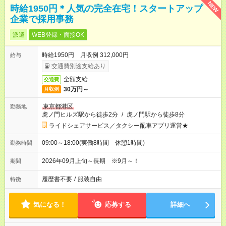
NEW
時給1950円＊人気の完全在宅！スタートアップ
企業で採用事務
派遣
WEB登録・面接OK
時給1950円 月収例 312,000円
給与
交通費別途支給あり
全額支給
交通費
30万円～
月収例
東京都港区
勤務地
虎ノ門ヒルズ駅から徒歩2分
/
虎ノ門駅から徒歩8分
ライドシェアサービス／タクシー配車アプリ運営★
09:00～18:00(実働8時間 休憩1時間)
勤務時間
2026年09月上旬～長期 ※9月～！
期間
履歴書不要
/
服装自由
特徴
気になる！
応募する
詳細へ