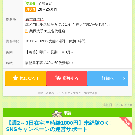
全額支給
交通費
20～25万円
月収例
東京都港区
勤務地
虎ノ門ヒルズ駅から徒歩1分
/
虎ノ門駅から徒歩4分
業界大手★広告代理店
10:00～18:00(実働7時間 休憩1時間)
勤務時間
【急募】即日～長期 ※8月～！
期間
履歴書不要
/
40～50代活躍中
特徴
気になる！
応募する
詳細へ
掲載元企業名
パーソルテンプスタッフ株式会社
掲載日：2026.08.08
未読
NEW
【週2～3日在宅＊時給1800円】未経験OK！
SNSキャンペーンの運営サポート