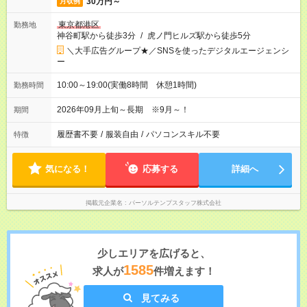
30万円～
月収例
東京都港区
勤務地
神谷町駅から徒歩3分
/
虎ノ門ヒルズ駅から徒歩5分
＼大手広告グループ★／SNSを使ったデジタルエージェンシ
ー
10:00～19:00(実働8時間 休憩1時間)
勤務時間
2026年09月上旬～長期 ※9月～！
期間
履歴書不要
/
服装自由
/
パソコンスキル不要
特徴
気になる！
応募する
詳細へ
掲載元企業名
パーソルテンプスタッフ株式会社
少しエリアを広げると、
1585
求人が
件増えます！
見てみる