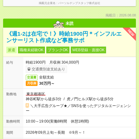
掲載元企業名
パーソルテンプスタッフ株式会社
掲載日：2026.08.08
未読
NEW
《週1-2は在宅で！》時給1900円＊インフルエ
ンサーリスト作成など事務サポ
派遣
職種未経験OK
ブランクOK
WEB登録・面接OK
時給1900円 月収例 304,000円
給与
交通費別途支給あり
全額支給
交通費
30万円～
月収例
東京都港区
勤務地
神谷町駅から徒歩3分
/
虎ノ門ヒルズ駅から徒歩5分
＼大手広告グループ★／SNSを使ったデジタルエージェンシ
ー
10:00～19:00(実働8時間 休憩1時間)
勤務時間
2026年09月上旬～長期 ※9月～！
期間