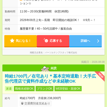
ション☆
11:00～20:00(実働8時間 休憩1時間)
勤務時間
2026年09月上旬～長期 即日開始の相談OK！ ※9月～！
期間
履歴書不要
/
40～50代活躍中
/
服装自由
特徴
気になる！
応募する
詳細へ
掲載元企業名
パーソルテンプスタッフ株式会社
掲載日：2026.08.08
未読
NEW
時給1700円／在宅あり＊基本定時退勤！大手広
告代理店で資料作成など＠未経験OK
派遣
職種未経験OK
ブランクOK
WEB登録・面接OK
時給1700円 月収例 238,000円
給与
交通費別途支給あり