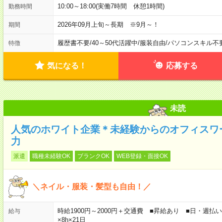
10:00～18:00(実働7時間 休憩1時間)
勤務時間
2026年09月上旬～長期 ※9月～！
期間
履歴書不要
/
40～50代活躍中
/
服装自由
/
パソコンスキル不
特徴
気になる！
応募する
未読
人気のホワイト企業＊未経験からのオフィスワ
力
派遣
職種未経験OK
ブランクOK
WEB登録・面接OK
＼ネイル・服装・髪型も自由！／
時給1900円～2000円＋交通費 ■昇給あり ■日・週払いO
給与
×8h×21日