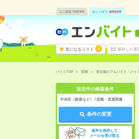
エン派遣
71573
件
エン バイト
82531
件
0
気になるリスト
保存した希
バイトTOP
関東
東京都のアルバイト・バイ
設定中の検索条件
中央区（銀座など） / 芸能・音楽関連
条件の変更
条件を保存して
メールを受け取る