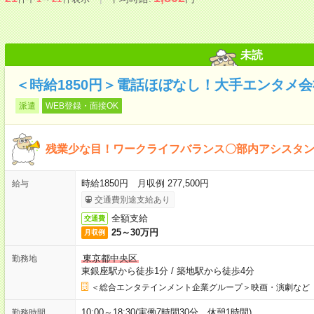
未読
＜時給1850円＞電話ほぼなし！大手エンタメ
派遣
WEB登録・面接OK
残業少な目！ワークライフバランス〇部内アシスタ
時給1850円 月収例 277,500円
給与
交通費別途支給あり
全額支給
交通費
25～30万円
月収例
東京都中央区
勤務地
東銀座駅から徒歩1分
/
築地駅から徒歩4分
＜総合エンタテインメント企業グループ＞映画・演劇など
10:00～18:30(実働7時間30分 休憩1時間)
勤務時間