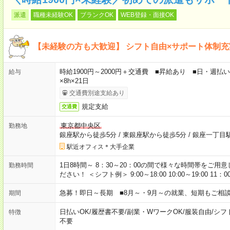
派遣
職種未経験OK
ブランクOK
WEB登録・面接OK
【未経験の方も大歓迎】 シフト自由×サポート体制
時給1900円～2000円＋交通費 ■昇給あり ■日・週払いO
給与
×8h×21日
交通費別途支給あり
規定支給
交通費
東京都中央区
勤務地
銀座駅から徒歩5分
/
東銀座駅から徒歩5分
/
銀座一丁目
駅近オフィス＊大手企業
1日8時間～ 8：30～20：00の間で様々な時間帯をご
勤務時間
ださい！ ＜シフト例＞ 9:00～18:00 10:00～19:00 11：
急募！即日～長期 ■8月～・9月～の就業、短期もご相
期間
日払いOK
/
履歴書不要
/
副業・WワークOK
/
服装自由
/
シフ
特徴
不要