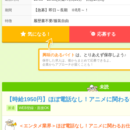
【急募】即日～長期 ※8月～！
期間
履歴書不要
/
服装自由
特徴
気になる！
応募する
興味のあるバイト
は、とりあえず保存しよう♪
保存した求人は、後からまとめて応募できるよ。
企業からアプローチが届くことも！
未読
【時給1950円】ほぼ電話なし！アニメに関わ
派遣
WEB登録・面接OK
＜エンタメ業界＞ほぼ電話なし！アニメに関わるお