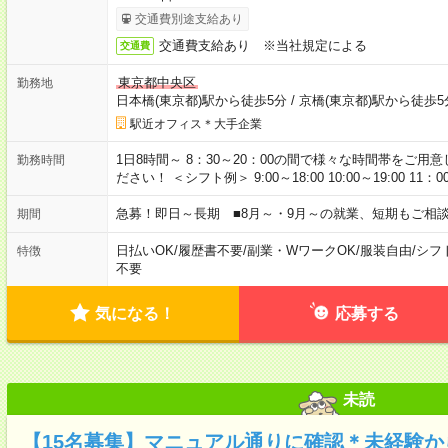
交通費別途支給あり
交通費支給あり ※当社規定による
交通費
東京都中央区
勤務地
日本橋(東京都)駅から徒歩5分
/
京橋(東京都)駅から徒歩5
駅近オフィス＊大手企業
1日8時間～ 8：30～20：00の間で様々な時間帯をご
勤務時間
ださい！ ＜シフト例＞ 9:00～18:00 10:00～19:00 11：
急募！即日～長期 ■8月～・9月～の就業、短期もご相
期間
日払いOK
/
履歴書不要
/
副業・WワークOK
/
服装自由
/
シフ
特徴
不要
気になる！
応募する
未読
【15名募集】マニュアル通りに確認＊未経験