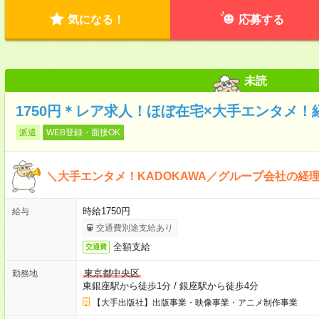
気になる！
応募する
未読
1750円＊レア求人！ほぼ在宅×大手エンタメ！
派遣
WEB登録・面接OK
＼大手エンタメ！KADOKAWA／グループ会社の経
時給1750円
給与
交通費別途支給あり
全額支給
交通費
東京都中央区
勤務地
東銀座駅から徒歩1分
/
銀座駅から徒歩4分
【大手出版社】出版事業・映像事業・アニメ制作事業