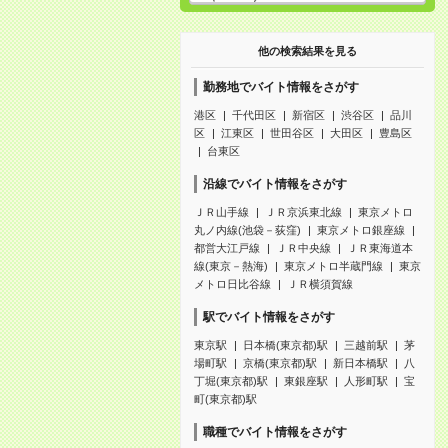
他の検索結果を見る
勤務地でバイト情報をさがす
港区
千代田区
新宿区
渋谷区
品川
区
江東区
世田谷区
大田区
豊島区
台東区
沿線でバイト情報をさがす
ＪＲ山手線
ＪＲ京浜東北線
東京メトロ
丸ノ内線(池袋－荻窪)
東京メトロ銀座線
都営大江戸線
ＪＲ中央線
ＪＲ東海道本
線(東京－熱海)
東京メトロ半蔵門線
東京
メトロ日比谷線
ＪＲ横須賀線
駅でバイト情報をさがす
東京駅
日本橋(東京都)駅
三越前駅
茅
場町駅
京橋(東京都)駅
新日本橋駅
八
丁堀(東京都)駅
東銀座駅
人形町駅
宝
町(東京都)駅
職種でバイト情報をさがす