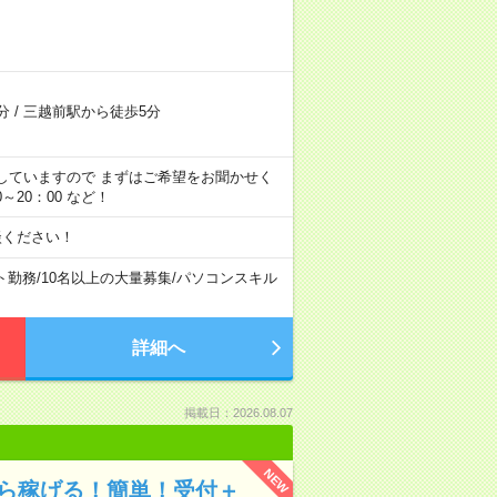
分
/
三越前駅から徒歩5分
用意していますので まずはご希望をお聞かせく
00～20：00 など！
談ください！
ト勤務
/
10名以上の大量募集
/
パソコンスキル
詳細へ
掲載日：2026.08.07
NEW
から稼げる！簡単！受付＋