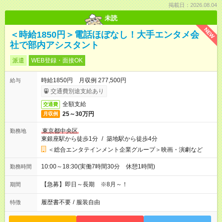
掲載日：2026.08.04
未読
NEW
＜時給1850円＞電話ほぼなし！大手エンタメ会
社で部内アシスタント
派遣
WEB登録・面接OK
時給1850円 月収例 277,500円
給与
交通費別途支給あり
全額支給
交通費
25～30万円
月収例
東京都中央区
勤務地
東銀座駅から徒歩1分
/
築地駅から徒歩4分
＜総合エンタテインメント企業グループ＞映画・演劇など
10:00～18:30(実働7時間30分 休憩1時間)
勤務時間
【急募】即日～長期 ※8月～！
期間
履歴書不要
/
服装自由
特徴