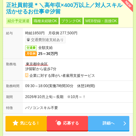
NEW
正社員前提＊＼高年収×400万以上／対人スキル
活かせるお仕事＠汐留
紹介予定派遣
職種未経験OK
ブランクOK
WEB登録・面接OK
時給1850円 月収例 277,500円
給与
交通費別途支給あり
全額支給
交通費
25～30万円
月収例
東京都中央区
勤務地
汐留駅から徒歩7分
企業に対する障がい者雇用支援サービス
09:30～18:00(実働7時間30分 休憩1時間)
勤務時間
2026年10月上旬～長期 ※10月～！
期間
パソコンスキル不要
特徴
気になる！
応募する
詳細へ