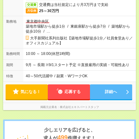
交通費は当社規定により月3万円まで支給
交通費
25～30万円
月収例
東京都中央区
勤務地
築地市場駅から徒歩1分
/
東銀座駅から徒歩7分
/
築地駅から
徒歩10分
/
…
大手新聞社系列出版社【築地市場駅徒歩1分／社員食堂あり／
オフィスカジュアル】
10:00 ～ 18:00(休憩1時間)
勤務時間
9月 ～ 長期 ※9/1スタート予定 ※直接雇用の実績・可能性あり
期間
40～50代活躍中
/
副業・WワークOK
特徴
気になる！
応募する
詳細へ
掲載元企業名
株式会社エキスパートスタッフ
少しエリアを広げると、
499
求人が
件増えます！