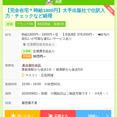
未読
NEW
【完全在宅＊時給1800円】大手出版社で仕訳入
力・チェックなど経理
派遣
ブランクOK
WEB登録・面接OK
時給1800円～1850円＋交 【月収例】378,000円～ ■給与の
給与
前払いが可能な速払いサービスあり
交通費別途支給あり
交通費支給あり
交通費
30万円～
月収例
東京都中央区
勤務地
東銀座駅から徒歩1分
/
銀座駅から徒歩5分
マスコミ・広告関連
10:00～18:00 ※休憩60分。
勤務時間
2026/09/01～長期 ※開始日はご相談可能です！ ※9月～！
期間
履歴書不要
特徴
気になる！
応募する
詳細へ