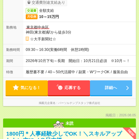
交通費別途支給あり
全額支給
交通費
10～15万円
月収例
東京都中央区
勤務地
神田(東京都)駅から徒歩3分
☆大手新聞社☆
09:30～16:30(実働6時間 休憩1時間)
勤務時間
2026年10月下旬～長期 開始日：10月21日必須 ※10月～！
期間
履歴書不要
/
40～50代活躍中
/
副業・WワークOK
/
服装自由
特徴
気になる！
応募する
詳細へ
掲載元企業名
パーソルテンプスタッフ株式会社
掲載日：2026.08.05
未読
NEW
1800円＊人事経験少しでOK！＼スキルアップ