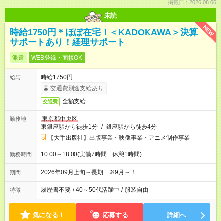
掲載日：2026.08.06
未読
NEW
時給1750円＊ほぼ在宅！＜KADOKAWA＞決算
サポートあり！経理サポート
派遣
WEB登録・面接OK
時給1750円
給与
交通費別途支給あり
全額支給
交通費
東京都中央区
勤務地
東銀座駅から徒歩1分
/
銀座駅から徒歩4分
【大手出版社】出版事業・映像事業・アニメ制作事業
10:00～18:00(実働7時間 休憩1時間)
勤務時間
2026年09月上旬～長期 ※9月～！
期間
履歴書不要
/
40～50代活躍中
/
服装自由
特徴
気になる！
応募する
詳細へ