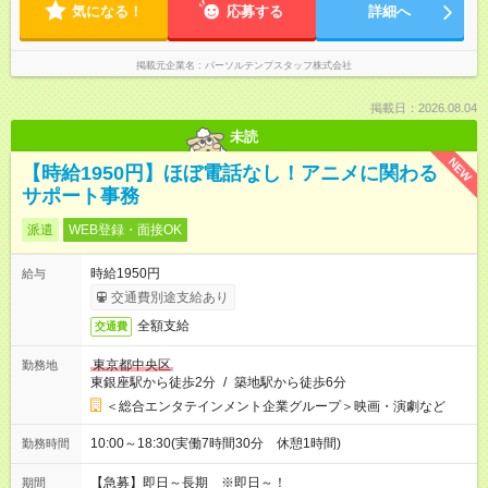
気になる！
応募する
詳細へ
掲載元企業名
パーソルテンプスタッフ株式会社
掲載日：2026.08.04
未読
NEW
【時給1950円】ほぼ電話なし！アニメに関わる
サポート事務
派遣
WEB登録・面接OK
時給1950円
給与
交通費別途支給あり
全額支給
交通費
東京都中央区
勤務地
東銀座駅から徒歩2分
/
築地駅から徒歩6分
＜総合エンタテインメント企業グループ＞映画・演劇など
10:00～18:30(実働7時間30分 休憩1時間)
勤務時間
【急募】即日～長期 ※即日～！
期間