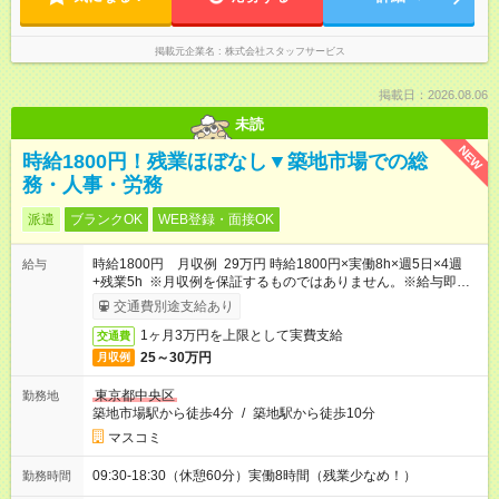
掲載元企業名
株式会社スタッフサービス
掲載日：2026.08.06
未読
NEW
時給1800円！残業ほぼなし▼築地市場での総
務・人事・労務
派遣
ブランクOK
WEB登録・面接OK
時給1800円 月収例 29万円 時給1800円×実働8h×週5日×4週
給与
+残業5h ※月収例を保証するものではありません。※給与即受取
りサービス利用可（利用条件有）
交通費別途支給あり
1ヶ月3万円を上限として実費支給
交通費
25～30万円
月収例
東京都中央区
勤務地
築地市場駅から徒歩4分
/
築地駅から徒歩10分
マスコミ
09:30-18:30（休憩60分）実働8時間（残業少なめ！）
勤務時間