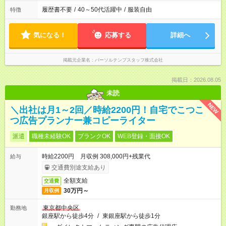
履歴書不要
/
40～50代活躍中
/
服装自由
特徴
気になる！
応募する
詳細へ
掲載元企業名
パーソルテンプスタッフ株式会社
掲載日：2026.08.05
未読
NEW
＼出社は月1～2回／時給2200円！自宅でこつこ
つ広告プランナー兼コピーライター
派遣
職種未経験OK
ブランクOK
WEB登録・面接OK
時給2200円 月収例 308,000円+残業代
給与
交通費別途支給あり
全額支給
交通費
30万円～
月収例
東京都中央区
勤務地
銀座駅から徒歩4分
/
東銀座駅から徒歩1分