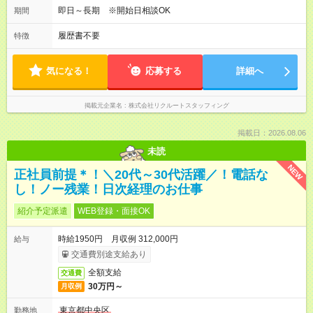
即日～長期 ※開始日相談OK
期間
履歴書不要
特徴
気になる！
応募する
詳細へ
掲載元企業名
株式会社リクルートスタッフィング
掲載日：2026.08.06
未読
NEW
正社員前提＊！＼20代～30代活躍／！電話な
し！ノー残業！日次経理のお仕事
紹介予定派遣
WEB登録・面接OK
時給1950円 月収例 312,000円
給与
交通費別途支給あり
全額支給
交通費
30万円～
月収例
東京都中央区
勤務地