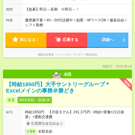
【急募】即日～長期 ※即日～！
期間
履歴書不要
/
40～50代活躍中
/
副業・WワークOK
/
服装自由
/
特徴
シフト勤務
気になる！
応募する
詳細へ
掲載元企業名
パーソルテンプスタッフ株式会社
掲載日：2026.08.06
未読
NEW
【時給1850円】大手サントリーグループ＊
Excelメインの事務＠勝どき
派遣
WEB登録・面接OK
時給1850円 【月収モデル】291,375円（時給×実働×21日就
給与
業）+通勤交通費
交通費別途支給あり
全額支給
交通費