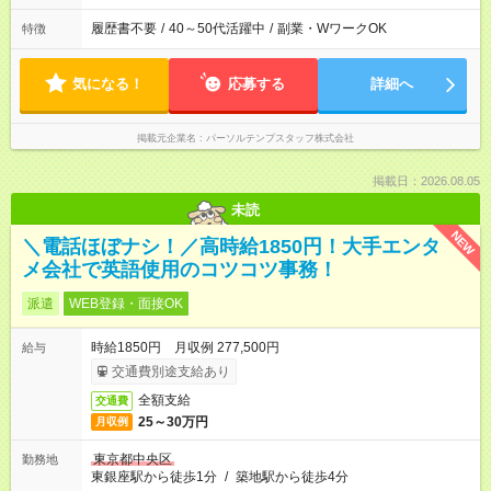
履歴書不要
/
40～50代活躍中
/
副業・WワークOK
特徴
気になる！
応募する
詳細へ
掲載元企業名
パーソルテンプスタッフ株式会社
掲載日：2026.08.05
未読
NEW
＼電話ほぼナシ！／高時給1850円！大手エンタ
メ会社で英語使用のコツコツ事務！
派遣
WEB登録・面接OK
時給1850円 月収例 277,500円
給与
交通費別途支給あり
全額支給
交通費
25～30万円
月収例
東京都中央区
勤務地
東銀座駅から徒歩1分
/
築地駅から徒歩4分