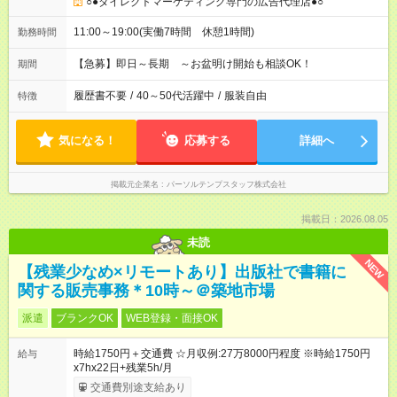
○●ダイレクトマーケティング専門の広告代理店●○
11:00～19:00(実働7時間 休憩1時間)
勤務時間
【急募】即日～長期 ～お盆明け開始も相談OK！
期間
履歴書不要
/
40～50代活躍中
/
服装自由
特徴
気になる！
応募する
詳細へ
掲載元企業名
パーソルテンプスタッフ株式会社
掲載日：2026.08.05
未読
NEW
【残業少なめ×リモートあり】出版社で書籍に
関する販売事務＊10時～＠築地市場
派遣
ブランクOK
WEB登録・面接OK
時給1750円＋交通費 ☆月収例:27万8000円程度 ※時給1750円
給与
x7hx22日+残業5h/月
交通費別途支給あり