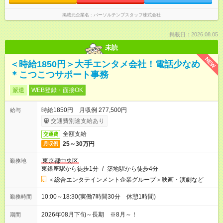
掲載元企業名
パーソルテンプスタッフ株式会社
掲載日：2026.08.05
未読
NEW
＜時給1850円＞大手エンタメ会社！電話少なめ
＊こつこつサポート事務
派遣
WEB登録・面接OK
時給1850円 月収例 277,500円
給与
交通費別途支給あり
全額支給
交通費
25～30万円
月収例
東京都中央区
勤務地
東銀座駅から徒歩1分
/
築地駅から徒歩4分
＜総合エンタテインメント企業グループ＞映画・演劇など
10:00～18:30(実働7時間30分 休憩1時間)
勤務時間
2026年08月下旬～長期 ※8月～！
期間