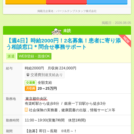
掲載元企業名
パーソルテンプスタッフ株式会社
掲載日：2026.08.05
未読
NEW
【週4日】時給2000円！2名募集！患者に寄り添
う相談窓口＊問合せ事務サポート
派遣
WEB登録・面接OK
時給2000円 月収例 224,000円
給与
交通費別途支給あり
全額支給
交通費
20～25万円
月収例
東京都中央区
勤務地
有楽町駅から徒歩8分
/
銀座一丁目駅から徒歩3分
社会保険の実務書，健康図書の出版，情報サービス等
11:00～19:00(実働7時間 休憩1時間)
勤務時間
【急募】即日～長期 ※8月～！
期間