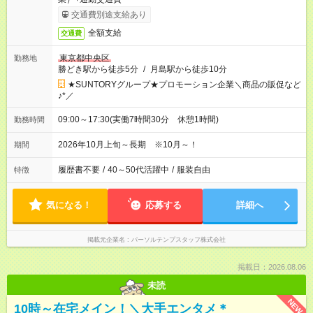
交通費別途支給あり
全額支給
交通費
東京都中央区
勤務地
勝どき駅から徒歩5分
/
月島駅から徒歩10分
★SUNTORYグループ★プロモーション企業＼商品の販促など
♪*／
09:00～17:30(実働7時間30分 休憩1時間)
勤務時間
2026年10月上旬～長期 ※10月～！
期間
履歴書不要
/
40～50代活躍中
/
服装自由
特徴
気になる！
応募する
詳細へ
掲載元企業名
パーソルテンプスタッフ株式会社
掲載日：2026.08.06
未読
NEW
10時～在宅メイン！＼大手エンタメ＊