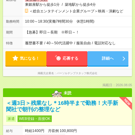
東銀座駅から徒歩1分
/
築地駅から徒歩4分
＜総合エンタテインメント企業グループ＞映画・演劇など
10:00～18:30(実働7時間30分 休憩1時間)
勤務時間
【急募】即日～長期 ※即日～！
期間
履歴書不要
/
40～50代活躍中
/
服装自由
/
電話対応なし
特徴
気になる！
応募する
詳細へ
掲載元企業名
パーソルテンプスタッフ株式会社
掲載日：2026.08.05
未読
NEW
＜週3日＞残業なし＊16時半まで勤務！大手新
聞社で朝刊の整理など
派遣
WEB登録・面接OK
時給1400円 月収例 100,800円
給与