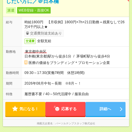
したい方に／＠日本橋
派遣
WEB登録・面接OK
時給1800円 【月収例】1800円×7h×21日勤務＝残業なしで26
給与
万4千円以上★
交通費別途支給あり
全額支給
交通費
東京都中央区
勤務地
日本橋(東京都)駅から徒歩1分
/
茅場町駅から徒歩4分
医療の価値をブランディング＊プロモーション企業
09:30～17:30(実働7時間 休憩1時間)
勤務時間
2026年08月中旬～長期 ※8月～！
期間
履歴書不要
/
40～50代活躍中
/
服装自由
特徴
気になる！
応募する
詳細へ
掲載元企業名
パーソルテンプスタッフ株式会社