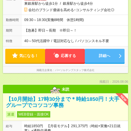
東銀座駅から徒歩1分
/
銀座駅から徒歩4分
会社のブランド価値を高める↑コンサルティング会社◎
09:30～18:30(実働8時間 休憩1時間)
勤務時間
【急募】即日～長期 ※即日～！
期間
40～50代活躍中
/
電話対応なし
/
パソコンスキル不要
特徴
気になる！
応募する
詳細へ
掲載元企業名
パーソルテンプスタッフ株式会社
掲載日：2026.08.06
未読
NEW
【10月開始】17時30分まで＊時給1850円！大手
グループでコツコツ事務
派遣
WEB登録・面接OK
時給1850円 【月収モデル】291,375円（時給×実働×21日就
給与
業）+通勤交通費