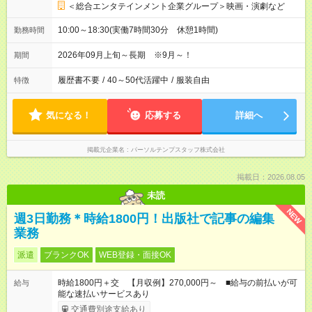
＜総合エンタテインメント企業グループ＞映画・演劇など
10:00～18:30(実働7時間30分 休憩1時間)
勤務時間
2026年09月上旬～長期 ※9月～！
期間
履歴書不要
/
40～50代活躍中
/
服装自由
特徴
気になる！
応募する
詳細へ
掲載元企業名
パーソルテンプスタッフ株式会社
掲載日：2026.08.05
未読
NEW
週3日勤務＊時給1800円！出版社で記事の編集
業務
派遣
ブランクOK
WEB登録・面接OK
時給1800円＋交 【月収例】270,000円～ ■給与の前払いが可
給与
能な速払いサービスあり
交通費別途支給あり