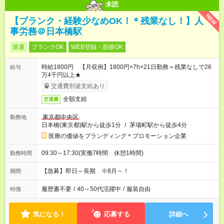
未読
NEW
【ブランク・経験少なめOK！＊残業なし！】人
事労務＠日本橋駅
派遣
ブランクOK
WEB登録・面接OK
時給1800円 【月収例】1800円×7h×21日勤務＝残業なしで26
給与
万4千円以上★
交通費別途支給あり
全額支給
交通費
東京都中央区
勤務地
日本橋(東京都)駅から徒歩1分
/
茅場町駅から徒歩4分
医療の価値をブランディング＊プロモーション企業
09:30～17:30(実働7時間 休憩1時間)
勤務時間
【急募】即日～長期 ※8月～！
期間
履歴書不要
/
40～50代活躍中
/
服装自由
特徴
気になる！
応募する
詳細へ