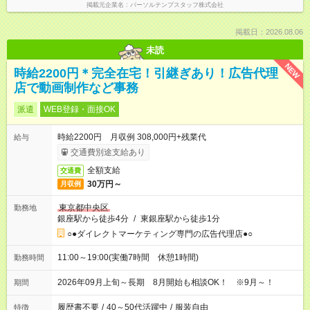
掲載元企業名
パーソルテンプスタッフ株式会社
掲載日：2026.08.06
未読
NEW
時給2200円＊完全在宅！引継ぎあり！広告代理
店で動画制作など事務
派遣
WEB登録・面接OK
時給2200円 月収例 308,000円+残業代
給与
交通費別途支給あり
全額支給
交通費
30万円～
月収例
東京都中央区
勤務地
銀座駅から徒歩4分
/
東銀座駅から徒歩1分
○●ダイレクトマーケティング専門の広告代理店●○
11:00～19:00(実働7時間 休憩1時間)
勤務時間
2026年09月上旬～長期 8月開始も相談OK！ ※9月～！
期間
履歴書不要
/
40～50代活躍中
/
服装自由
特徴