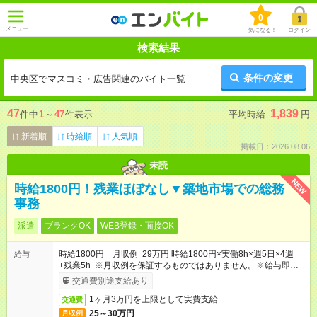
0
メニュー
気になる！
ログイン
検索結果
条件の変更
中央区でマスコミ・広告関連のバイト一覧
47
1,839
件中
1
～
47
件表示
平均時給:
円
新着順
時給順
人気順
掲載日：2026.08.06
未読
NEW
時給1800円！残業ほぼなし▼築地市場での総務
事務
派遣
ブランクOK
WEB登録・面接OK
時給1800円 月収例 29万円 時給1800円×実働8h×週5日×4週
給与
+残業5h ※月収例を保証するものではありません。※給与即受取
りサービス利用可（利用条件有）
交通費別途支給あり
1ヶ月3万円を上限として実費支給
交通費
25～30万円
月収例