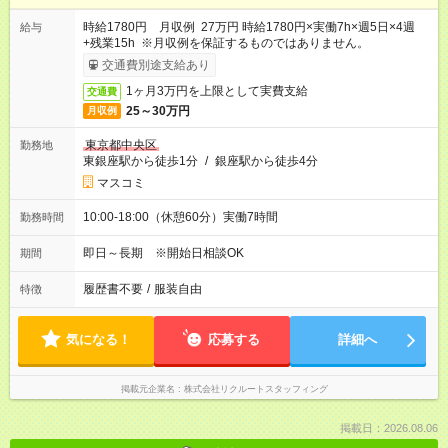
時給1780円 月収例 27万円 時給1780円×実働7h×週5日×4週
給与
+残業15h ※月収例を保証するものではありません。
交通費別途支給あり
1ヶ月3万円を上限として実費支給
交通費
25～30万円
月収例
東京都中央区
勤務地
東銀座駅から徒歩1分
/
銀座駅から徒歩4分
マスコミ
10:00-18:00（休憩60分）実働7時間
勤務時間
即日～長期 ※開始日相談OK
期間
履歴書不要
/
服装自由
特徴
気になる！
応募する
詳細へ
掲載元企業名
株式会社リクルートスタッフィング
掲載日：2026.08.06