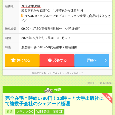
東京都中央区
勤務地
勝どき駅から徒歩5分
/
月島駅から徒歩10分
★SUNTORYグループ★プロモーション企業＼商品の販促など
♪*／
09:00～17:30(実働7時間30分 休憩1時間)
勤務時間
2026年09月上旬～長期 ※9月～！
期間
履歴書不要
/
40～50代活躍中
/
服装自由
特徴
気になる！
応募する
詳細へ
掲載元企業名
パーソルテンプスタッフ株式会社
掲載日：2026.08.06
未読
NEW
完全在宅＊時給1780円！10時～＊大手出版社に
て複数子会社のシェアード経理
派遣
ブランクOK
WEB登録・面接OK