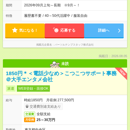
2026年09月上旬～長期 ※9月～！
期間
履歴書不要
/
40～50代活躍中
/
服装自由
特徴
気になる！
応募する
詳細へ
掲載元企業名
パーソルテンプスタッフ株式会社
掲載日：2026.08.05
未読
NEW
1850円＊＜電話少なめ＞こつこつサポート事務
＠大手エンタメ会社
派遣
WEB登録・面接OK
時給1850円 月収例 277,500円
給与
交通費別途支給あり
全額支給
交通費
25～30万円
月収例
東京都中央区
勤務地