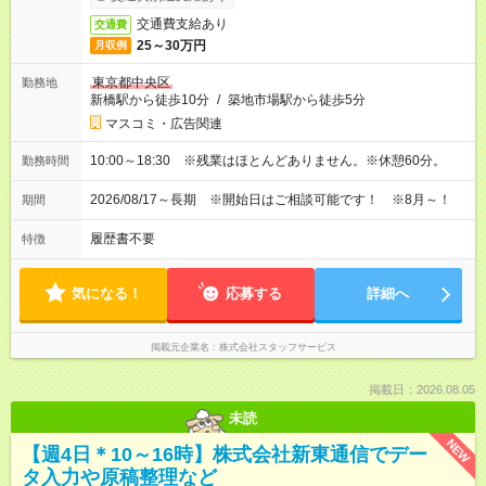
交通費支給あり
交通費
25～30万円
月収例
東京都中央区
勤務地
新橋駅から徒歩10分
/
築地市場駅から徒歩5分
マスコミ・広告関連
10:00～18:30 ※残業はほとんどありません。※休憩60分。
勤務時間
2026/08/17～長期 ※開始日はご相談可能です！ ※8月～！
期間
履歴書不要
特徴
気になる！
応募する
詳細へ
掲載元企業名
株式会社スタッフサービス
掲載日：2026.08.05
未読
NEW
【週4日＊10～16時】株式会社新東通信でデー
タ入力や原稿整理など