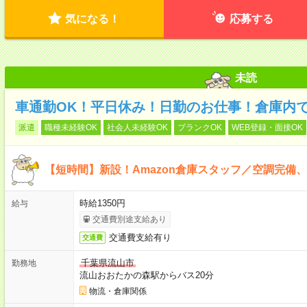
気になる！
応募する
未読
車通勤OK！平日休み！日勤のお仕事！倉庫内
派遣
職種未経験OK
社会人未経験OK
ブランクOK
WEB登録・面接OK
【短時間】新設！Amazon倉庫スタッフ／空調完備
時給1350円
給与
交通費別途支給あり
交通費支給有り
交通費
千葉県流山市
勤務地
流山おおたかの森駅からバス20分
物流・倉庫関係