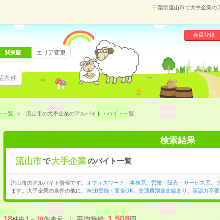
千葉県流山市で大手企業の
会員登録
エリア変更
関東版
望条件
ト一覧
流山市の大手企業のアルバイト・バイト一覧
検索結果
流山市
大手企業
で
のバイト一覧
流山市のアルバイト情報です。
オフィスワーク・事務系
、
営業・販売・サービス系
、
ます。大手企業の条件の他に、
WEB登録・面接OK
、
交通費別途支給あり
、
英語力不要
1,508
18
平均時給:
円
件中
1
～
18
件表示