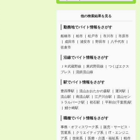
他の検索結果を見る
勤務地でバイト情報をさがす
船橋市
柏市
松戸市
市川市
市原市
成田市
浦安市
野田市
八千代市
佐倉市
沿線でバイト情報をさがす
ＪＲ武蔵野線
東武野田線
つくばエクス
プレス
流鉄流山線
駅でバイト情報をさがす
豊四季駅
流山おおたかの森駅
運河駅
流山駅
南流山駅
江戸川台駅
流山セン
トラルパーク駅
初石駅
平和台(千葉県)駅
鰭ケ崎駅
職種でバイト情報をさがす
事務・オフィスワーク系
販売・サービス・
営業系
クリエイティブ系
IT・エンジニ
ア系
技術系
医療・介護・福祉系
軽作