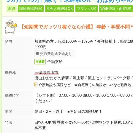
派遣
職種未経験OK
社会人未経験OK
ブランクOK
WEB登録・面接OK
【短期間でガッツリ稼ぐなら介護】 年齢・学歴不問＊
無資格の方：時給1500円～1875円 / 介護福祉士：時給180
給与
2000円
交通費別途支給あり
全額支給
交通費
千葉県流山市
勤務地
流山おおたかの森駅
/
流山駅
/
流山セントラルパーク駅
介護施設や病院など ★自宅近くの施設がいいなど勤務地
【シフト例】 07:00～16:00 09:00～18:00 17:00
勤務時間
ください！
即日～2ヶ月以上 ■開始日の相談OK！
期間
日払いOK
/
履歴書不要
/
40～50代活躍中
/
シフト勤務
/
10名
特徴
ル不要