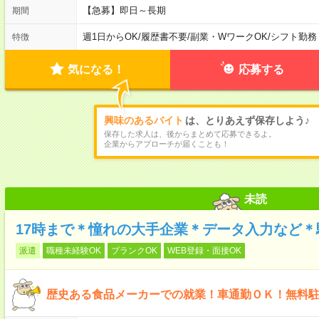
【急募】即日～長期
期間
週1日からOK
/
履歴書不要
/
副業・WワークOK
/
シフト勤務
特徴
気になる！
応募する
興味のあるバイト
は、とりあえず保存しよう♪
保存した求人は、後からまとめて応募できるよ。
企業からアプローチが届くことも！
未読
17時まで＊憧れの大手企業＊データ入力など＊
派遣
職種未経験OK
ブランクOK
WEB登録・面接OK
歴史ある食品メーカーでの就業！車通勤ＯＫ！無料