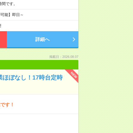
ら5時間です。
が可能】即日～
要
詳細へ
掲載日：2026.08.07
NEW
業ほぼなし！17時台定時
業です！