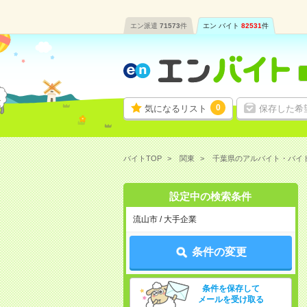
エン派遣
71573
件
エン バイト
82531
件
0
気になるリスト
保存した希
バイトTOP
関東
千葉県のアルバイト・バイ
設定中の検索条件
流山市 / 大手企業
条件の変更
条件を保存して
メールを受け取る