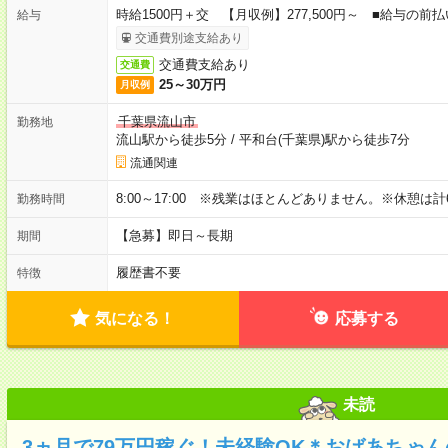
時給1500円＋交 【月収例】277,500円～ ■給与の
給与
交通費別途支給あり
交通費支給あり
交通費
25～30万円
月収例
千葉県流山市
勤務地
流山駅から徒歩5分
/
平和台(千葉県)駅から徒歩7分
流通関連
8:00～17:00 ※残業はほとんどありません。※休憩は計
勤務時間
【急募】即日～長期
期間
履歴書不要
特徴
気になる！
応募する
未読
3ヵ月で79万円稼ぐ！未経験OK＊おばあちゃ