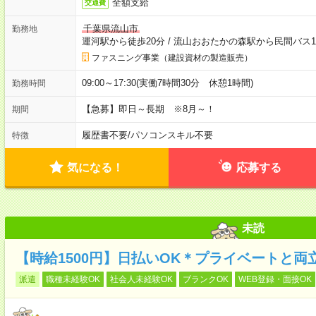
全額支給
交通費
千葉県流山市
勤務地
運河駅から徒歩20分
/
流山おおたかの森駅から民間バス1
ファスニング事業（建設資材の製造販売）
09:00～17:30(実働7時間30分 休憩1時間)
勤務時間
【急募】即日～長期 ※8月～！
期間
履歴書不要
/
パソコンスキル不要
特徴
気になる！
応募する
未読
【時給1500円】日払いOK＊プライベートと両
派遣
職種未経験OK
社会人未経験OK
ブランクOK
WEB登録・面接OK